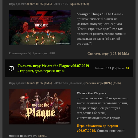
Игру добавил
John2s [11865|1666]
| 2019-07-06 |
Аркады (3070)
Stranger Things 3: The Game
-
приключенческий экшен по
мотивам популярного сериала
"Очень странные дела", где вам
предстоит решать головоломки и
сражаться со злом "обратной
стороны"!
Комментариев: 5 | Просмотров: 5848
Скачать игру (125.46 Мб.)
Скачать игру We are the Plague v06.07.2019
Рейтинг:
10.0 (1)
| Баллы:
10
- торрент, демо версия игры
Игру добавил
John2s [11865|1666]
| 2019-07-06 (обновлено) |
Ролевые игры (RPG) (3506)
We are the Plague
-
приключенческая RPG-стратегия с
тактическими пошаговыми боями,
в мире которой свирепствует
загадочная болезнь,
уничтожающая целые города!
Игра обновлена до версии
v06.07.2019.
Список изменений
можно посмотреть
здесь
.