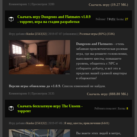
Комментариев: 1 | Просмотров: 3280
Скачать игру (19.27 Мб.)
Скачать игру Dungeons and Flatmates v1.0.9
Рейтинг:
7.0 (1)
| Баллы:
27
- торрент, игра на стадии разработки
Игру добавил
Kusko [2563|32]
| 2019-07-07 (обновлено) |
Ролевые игры (RPG) (3506)
Dungeons and Flatmates
- очень
забавная приключенческая ролевая
игра, где вы решаете головоломки,
выполняете квесты, повышаете
уровень, общаетесь с NPC и
собираете добычу, и всё это в
пределах вашей грязной квартиры
в общежитии!
Версия игры обновлена до v1.0.9.
Список изменений не найден.
Комментариев: 0 | Просмотров: 3135
Скачать игру (888.80 Мб.)
Скачать бесплатную игру The Unseen -
Рейтинга пока нет | Баллы:
8
торрент
Игру добавил
Kusko [2563|32]
| 2019-07-06 |
Я ищу, квесты, приключения (6441)
Вы знаете этих людей в метро,