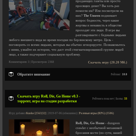
продающих газеты или просто
просящих денег? Вы хоть раз
помогли им? Или посмотрели на
них?
The Unseen
поднимает
вопрос бедности, через какие
жертвы и ненависть в обществе
проходят эти люди. В игре вы
разговариваете с бедными людьми
любого внешнего вида во время поездки по берлинскому метро. Цель -
поговорить со всеми людьми, которых вы обычно игнорируете. Познакомьтесь
с ними, узнайте их истории, что даст этой стигматизированной группе людей
лицо, а также подчеркнет социальную проблему.
Комментариев: 3 | Просмотров: 2368
Скачать игру (20.20 Мб.)
Обратите внимание
Рейтинг:
10.0
Скачать игру Roll, Die, Go Home v0.3 -
Рейтинга пока нет | Баллы:
33
торрент, игра на стадии разработки
Игру добавил
Kusko [2563|32]
| 2019-07-06 (обновлено) |
Ролевые игры (RPG) (3506)
Roll, Die, Go Home
- dungeon
crawler с необычной механикой
бросания кости (по сути, вашей