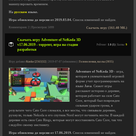
манипулировать временем.
На
русском
языке.
Игра обновлена до версии от 2019.03.04.
Список изменений не найден.
Комментариев: 2 | Просмотров: 5099
Скачать игру (161.40 Мб.)
Скачать игру Adventure of NeKoda 3D
v17.06.2019 - торрент, игра на стадии
Рейтинг:
1.0 (1)
| Баллы:
9
разработки
Игру добавил
Kusko [2563|32]
| 2019-07-07 (обновлено) |
Головоломки, пазлы (3035)
Adventure of NeKoda 3D
- игра,
которая в увлекательной игровой
форме учит программировать на
языке
Java
. Сюжет игры
расскажет историю о деревне,
которая работает на силе Cato
Core, который был поврежден
сильным ударом грома, в
результате чего Cato Core сломался, а все мосты, что связывали деревню,
рухнули, только Nekoda и его спутник Nord могут починить мосты. В каждой
деревне есть свои Cato Rings, которые могут восстановить Cato Core, так что
следуйте своему инстинкту.
Игра обновлена до версии от 17.06.2019.
Список изменений не найден.