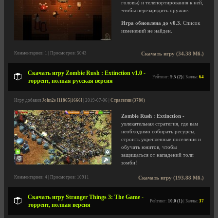
головы) и телепортирования к ней,
чтобы перезарядить оружие.
Игра обновлена до v0.3.
Список
изменений не найден.
Комментариев: 1 | Просмотров: 5043
Скачать игру (34.38 Мб.)
Скачать игру Zombie Rush : Extinction v1.0 -
Рейтинг:
9.5 (2)
| Баллы:
64
торрент, полная русская версия
Игру добавил
John2s [11865|1666]
| 2019-07-06 |
Стратегии (3780)
Zombie Rush : Extinction
-
увлекательная стратегия, где вам
необходимо собирать ресурсы,
строить укрепленные поселения и
обучать юнитов, чтобы
защищаться от нападений толп
зомби!
Комментариев: 4 | Просмотров: 10911
Скачать игру (193.88 Мб.)
Скачать игру Stranger Things 3: The Game -
Рейтинг:
10.0 (1)
| Баллы:
37
торрент, полная версия