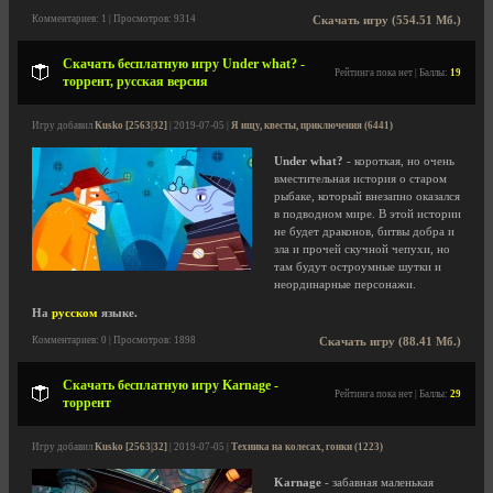
Комментариев: 1 | Просмотров: 9314
Скачать игру (554.51 Мб.)
Скачать бесплатную игру Under what? -
Рейтинга пока нет | Баллы:
19
торрент, русская версия
Игру добавил
Kusko [2563|32]
| 2019-07-05 |
Я ищу, квесты, приключения (6441)
Under what?
- короткая, но очень
вместительная история о старом
рыбаке, который внезапно оказался
в подводном мире. В этой истории
не будет драконов, битвы добра и
зла и прочей скучной чепухи, но
там будут остроумные шутки и
неординарные персонажи.
На
русском
языке.
Комментариев: 0 | Просмотров: 1898
Скачать игру (88.41 Мб.)
Скачать бесплатную игру Karnage -
Рейтинга пока нет | Баллы:
29
торрент
Игру добавил
Kusko [2563|32]
| 2019-07-05 |
Техника на колесах, гонки (1223)
Karnage
- забавная маленькая