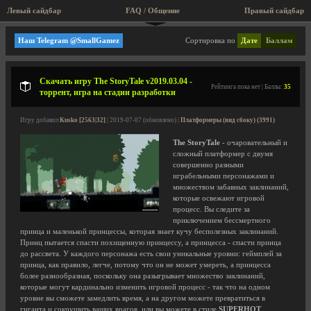
Левый сайдбар
FAQ / Общение
Пра
Мини игры, аркады, старые игры!
Наш Telegram @SmallGamez
Сортировка по
Дате
Баллам
Скачать игру The StoryTale v2019.03.04 -
Рейтинга пока нет | Баллы:
35
торрент, игра на стадии разработки
Игру добавил
Kusko [2563|32]
| 2019-07-07 (обновлено) |
Платформеры (вид сбоку) (3991)
The StoryTale
- очаровательный и
сложный платформер с двумя
совершенно разными
играбельными персонажами и
множеством забавных заклинаний,
которые освежают игровой
процесс. Вы следите за
приключением бессмертного
принца и маленькой принцессы, которая знает кучу бесполезных заклинаний.
Принц пытается спасти похищенную принцессу, а принцесса - спасти принца
до рассвета. У каждого персонажа есть свои уникальные уровни: геймплей за
принца, как правило, легче, потому что он не может умереть, а принцесса
более разнообразная, поскольку она разыгрывает множество заклинаний,
которые могут кардинально изменить игровой процесс - так что на одном
уровне вы сможете замедлить время, а на другом можете превратиться в
гиганта и сокрушить ваших врагов, или вы можете в стиле
SUPERHOT