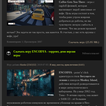
Coffee Gets You There
- игра с
ragdoll физикой, которая
высмеивает людей зависимых от
кофе. Цель игры состоит в том,
чтобы рано утром вовремя
добраться до работы, но вы
чувствуете легкую слабость в
коленях. Что вы делали прошлой
ночью? Эта задача не так проста, как кажется. К счастью, у вас есть кружка с
кофе, ура!
Комментариев: 1 | Просмотров: 3097
Скачать игру (25.95 Мб.)
Скачать игру ENCODYA - торрент, демо версия
Рейтинга пока нет
игры
Игру добавил
Kusko [2563|32]
| 2019-07-03 |
Я ищу, квесты, приключения (6441)
ENCODYA
- point’n’click
адвенчура в стиле
Бегущего по
лезвию
и юмором
Monkey Island
,
действия которой разворачиваются
в мире антиутопического
киберпанка. На улице 2062 год.
Тина - 9-летняя сирота, она живет
с SAM-53 - её большим
неуклюжим роботом-опекуном во временном убежище на крыше в Нео-