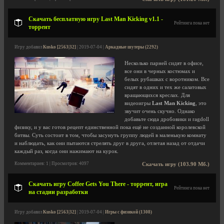
Скачать бесплатную игру Last Man Kicking v1.1 -
Рейтинга пока нет
торрент
Игру добавил
Kusko [2563|32]
| 2019-07-04 |
Аркадные шутеры (2292)
Несколько парней сидят в офисе,
все они в черных костюмах и
белых рубашках с воротником. Все
сидят в одних и тех же салатовых
вращающихся креслах. Для
видеоигры
Last Man Kicking
, это
звучит очень скучно. Однако
добавьте сюда дробовики и ragdoll
физику, и у вас готов рецепт единственной пока ещё не созданной королевской
битвы. Суть состоит в том, чтобы засунуть группу людей в маленькую комнату
и наблюдать, как они пытаются стрелять друг в друга, отлетая назад от отдачи
каждый раз, когда они нажимают на курок.
Комментариев: 1 | Просмотров: 4097
Скачать игру (103.90 Мб.)
Скачать игру Coffee Gets You There - торрент, игра
Рейтинга пока нет
на стадии разработки
Игру добавил
Kusko [2563|32]
| 2019-07-04 |
Игры с физикой (1308)