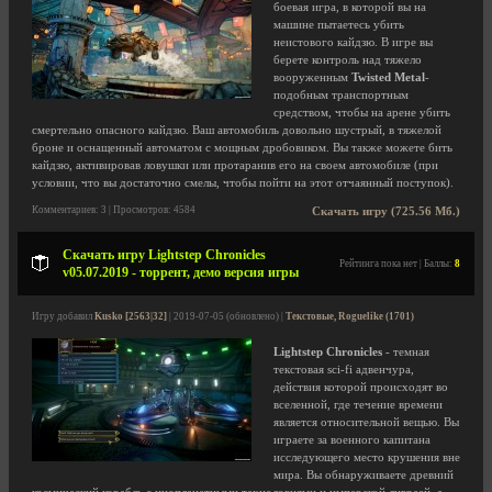
боевая игра, в которой вы на
машине пытаетесь убить
неистового кайдзю. В игре вы
берете контроль над тяжело
вооруженным
Twisted Metal
-
подобным транспортным
средством, чтобы на арене убить
смертельно опасного кайдзю. Ваш автомобиль довольно шустрый, в тяжелой
броне и оснащенный автоматом с мощным дробовиком. Вы также можете бить
кайдзю, активировав ловушки или протаранив его на своем автомобиле (при
условии, что вы достаточно смелы, чтобы пойти на этот отчаянный поступок).
Комментариев: 3 | Просмотров: 4584
Скачать игру (725.56 Мб.)
Скачать игру Lightstep Chronicles
Рейтинга пока нет | Баллы:
8
v05.07.2019 - торрент, демо версия игры
Игру добавил
Kusko [2563|32]
| 2019-07-05 (обновлено) |
Текстовые, Roguelike (1701)
Lightstep Chronicles
- темная
текстовая sci-fi адвенчура,
действия которой происходят во
вселенной, где течение времени
является относительной вещью. Вы
играете за военного капитана
исследующего место крушения вне
мира. Вы обнаруживаете древний