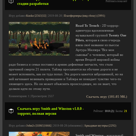
Рейтинга пока нет
стадии разработки
Игру добавил
Kusko [2563|32]
| 2019-08-28 |
Платформеры (вид сбоку) (3991)
Road To Trench
- 2D хоррор-
адвенчура вдохновленная
музыкальной группой
Twenty One
Pilots
, которая в свою очередь
взяла своё название из пьессы
Артура Миллера "Все мои
сыновья" о человеке, который во
время Второй мировой войны
ради бизнеса и семьи поставил в армию дефектные запчасти, что стало
причиной смерти 21 пилота. Тайлер просыпается на обочине дороги и не
может вспомнить, как он туда попал. Эта дорога кажется заброшенной, но на
ней начинают возникать привидение и Тайлера не покидает чувство чего-то
зловещего здесь. Но он может объяснить происходящее, но он знает, что
должен идти по этому пути.
Комментариев: 1 | Просмотров: 2557
Скачать игру (101.05 Мб.)
Скачать игру Smith and Winston v1.0.0 -
Рейтинг:
10.0 (2)
| Баллы:
21
торрент, полная версия
Игру добавил
John2s [11865|1666]
| 2019-08-28 (обновлено) |
Аркадные шутеры (2292)
Smith and Winston
- воксельный