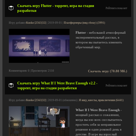
Скачать игру Flutter - торрент, игра на стадии
Рейтинга пока нет
разработки
Игру добавил
Kusko [2563|32]
| 2019-09-01 |
Платформеры (вид сбоку) (3991)
Flutter
- небольшой атмосферный
экспериментальный рассказ, в
котором вы пытаетесь изменить
обреченный мир.
Комментариев: 0 | Просмотров: 2110
Скачать игру (70.80 Мб.)
Скачать игру What If I Were Brave Enough v2.2 -
Рейтинга пока нет
торрент, игра на стадии разработки
Игру добавил
Kusko [2563|32]
| 2019-09-01 (обновлено) |
Я ищу, квесты, приключения (6441)
What If I Were Brave Enough
-
мощный рассказ о сожалении,
когда вы изо всех сил пытаетесь
простить себя за неправильное
решение в один роковой день в
детстве. В игре вы взрослый