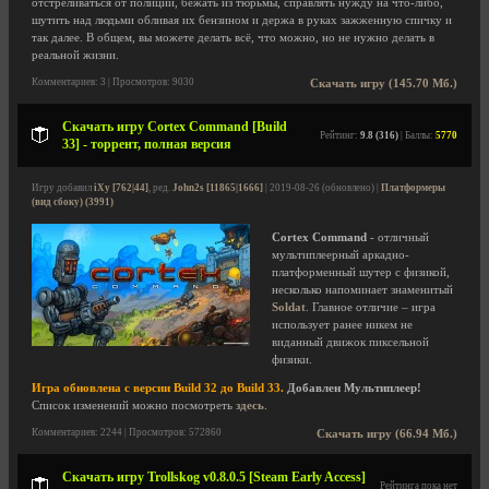
отстреливаться от полиции, бежать из тюрьмы, справлять нужду на что-либо,
шутить над людьми обливая их бензином и держа в руках зажженную спичку и
так далее. В общем, вы можете делать всё, что можно, но не нужно делать в
реальной жизни.
Комментариев: 3 | Просмотров: 9030
Скачать игру (145.70 Мб.)
Скачать игру Cortex Command [Build
Рейтинг:
9.8 (316)
| Баллы:
5770
33] - торрент, полная версия
Игру добавил
iXy [762|44]
, ред.
John2s [11865|1666]
| 2019-08-26 (обновлено) |
Платформеры
(вид сбоку) (3991)
Cortex Command
- отличный
мультиплеерный аркадно-
платформенный шутер с физикой,
несколько напоминает знаменитый
Soldat
. Главное отличие – игра
использует ранее никем не
виданный движок пиксельной
физики.
Игра обновлена с версии Build 32 до Build 33.
Добавлен Мультиплеер!
Список изменений можно посмотреть
здесь
.
Комментариев: 2244 | Просмотров: 572860
Скачать игру (66.94 Мб.)
Скачать игру Trollskog v0.8.0.5 [Steam Early Access]
Рейтинга пока нет