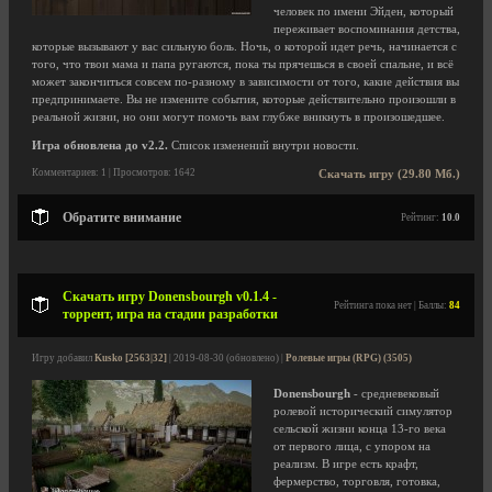
человек по имени Эйден, который
переживает воспоминания детства,
которые вызывают у вас сильную боль. Ночь, о которой идет речь, начинается с
того, что твои мама и папа ругаются, пока ты прячешься в своей спальне, и всё
может закончиться совсем по-разному в зависимости от того, какие действия вы
предпринимаете. Вы не измените события, которые действительно произошли в
реальной жизни, но они могут помочь вам глубже вникнуть в произошедшее.
Игра обновлена до v2.2.
Список изменений внутри новости.
Комментариев: 1 | Просмотров: 1642
Скачать игру (29.80 Мб.)
Обратите внимание
Рейтинг:
10.0
Скачать игру Donensbourgh v0.1.4 -
Рейтинга пока нет | Баллы:
84
торрент, игра на стадии разработки
Игру добавил
Kusko [2563|32]
| 2019-08-30 (обновлено) |
Ролевые игры (RPG) (3505)
Donensbourgh
- средневековый
ролевой исторический симулятор
сельской жизни конца 13-го века
от первого лица, с упором на
реализм. В игре есть крафт,
фермерство, торговля, готовка,