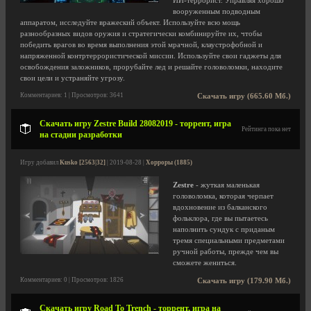
ИИ-террорист. Управляя хорошо
вооруженным подводным
аппаратом, исследуйте вражеский объект. Используйте всю мощь
разнообразных видов оружия и стратегически комбинируйте их, чтобы
победить врагов во время выполнения этой мрачной, клаустрофобной и
напряженной контртеррористической миссии. Используйте свои гаджеты для
освобождения заложников, прорубайте лед и решайте головоломки, находите
свои цели и устраняйте угрозу.
Комментариев: 1 | Просмотров: 3641
Скачать игру (665.60 Мб.)
Скачать игру Zestre Build 28082019 - торрент, игра
Рейтинга пока нет
на стадии разработки
Игру добавил
Kusko [2563|32]
| 2019-08-28 |
Хорроры (1885)
Zestre
- жуткая маленькая
головоломка, которая черпает
вдохновение из балканского
фольклора, где вы пытаетесь
наполнить сундук с приданым
тремя специальными предметами
ручной работы, прежде чем вы
сможете жениться.
Комментариев: 0 | Просмотров: 1826
Скачать игру (179.90 Мб.)
Скачать игру Road To Trench - торрент, игра на