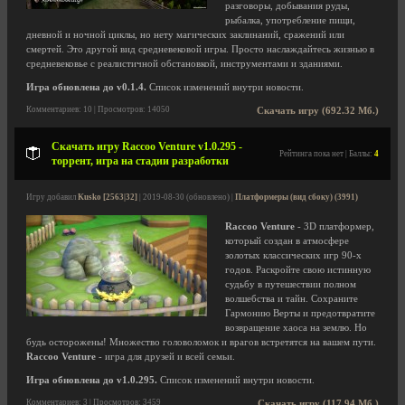
разговоры, добывания руды,
рыбалка, употребление пищи,
дневной и ночной циклы, но нету магических заклинаний, сражений или
смертей. Это другой вид средневековой игры. Просто наслаждайтесь жизнью в
средневековье с реалистичной обстановкой, инструментами и зданиями.
Игра обновлена до v0.1.4.
Список изменений внутри новости.
Комментариев: 10 | Просмотров: 14050
Скачать игру (692.32 Мб.)
Скачать игру Raccoo Venture v1.0.295 -
Рейтинга пока нет | Баллы:
4
торрент, игра на стадии разработки
Игру добавил
Kusko [2563|32]
| 2019-08-30 (обновлено) |
Платформеры (вид сбоку) (3991)
Raccoo Venture
- 3D платформер,
который создан в атмосфере
золотых классических игр 90-х
годов. Раскройте свою истинную
судьбу в путешествии полном
волшебства и тайн. Сохраните
Гармонию Верты и предотвратите
возвращение хаоса на землю. Но
будь осторожены! Множество головоломок и врагов встретятся на вашем пути.
Raccoo Venture
- игра для друзей и всей семьи.
Игра обновлена до v1.0.295.
Список изменений внутри новости.
Комментариев: 3 | Просмотров: 3459
Скачать игру (117.94 Мб.)