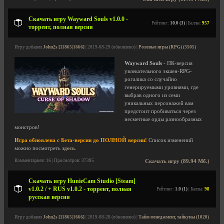
Скачать игру Wayward Souls v1.0.0 -
Рейтинг:
10.0 (3)
| Баллы:
957
торрент, полная версия
Игру добавил
John2s [11865|1666]
| 2019-08-29 (обновлено) |
Ролевые игры (RPG) (3505)
Wayward Souls
- ПК-версия
увлекательного экшен-RPG-
рогалика со случайно
генерируемыми уровнями, где
выбрав одного из семи
уникальных персонажей вам
предстоит пробиваться через
несметные орды разнообразных
монстров!
Игра обновлена с Бета-версии до ПОЛНОЙ версии!
Список изменений
можно посмотреть
здесь
.
Комментариев: 16 | Просмотров: 37395
Скачать игру (89.94 Мб.)
Скачать игру HunieCam Studio [Steam]
v1.0.2 / + RUS v1.0.2 - торрент, полная
Рейтинг:
1.0 (1)
| Баллы:
98
русская версия
Игру добавил
John2s [11865|1666]
| 2019-08-28 (обновлено) |
Тайм менеджмент, тайкуны (1020)