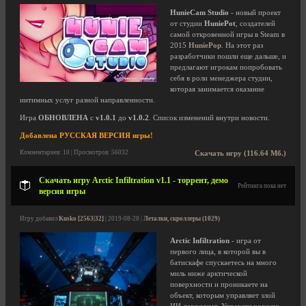
HunieCam Studio
- новый проект
от студии
HuniePot
, создателей
самой откровенной игры в Steam в
2015
HuniePop
. На этот раз
разработчики пошли еще дальше, и
предлагают игрокам попробовать
себя в роли менеджера студии,
которая занимается оказание
интимных услуг разной направленности.
Игра
ОБНОВЛЕНА
с
v1.0.1
до
v1.0.2
. Список изменений внутри новости.
Добавлена РУССКАЯ ВЕРСИЯ игры!
Комментариев: 10 | Просмотров: 56032
Скачать игру (116.64 Мб.)
Скачать игру Arctic Infiltration v1.1 - торрент, демо
Рейтинга пока нет
версия игры
Игру добавил
Kusko [2563|32]
| 2019-08-28 |
Леталки, скроллеры (1029)
Arctic Infiltration
- игра от
первого лица, в которой вы в
батискафе спускаетесь на много
миль ниже арктической
поверхности и проникаете на
объект, которым управляет злой