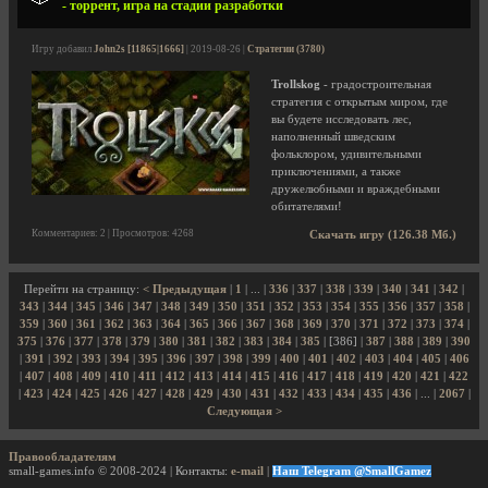
- торрент, игра на стадии разработки
Игру добавил
John2s [11865|1666]
| 2019-08-26 |
Стратегии (3780)
Trollskog
- градостроительная
стратегия с открытым миром, где
вы будете исследовать лес,
наполненный шведским
фольклором, удивительными
приключениями, а также
дружелюбными и враждебными
обитателями!
Комментариев: 2 | Просмотров: 4268
Скачать игру (126.38 Мб.)
Перейти на страницу:
< Предыдущая
|
1
| ... |
336
|
337
|
338
|
339
|
340
|
341
|
342
|
343
|
344
|
345
|
346
|
347
|
348
|
349
|
350
|
351
|
352
|
353
|
354
|
355
|
356
|
357
|
358
|
359
|
360
|
361
|
362
|
363
|
364
|
365
|
366
|
367
|
368
|
369
|
370
|
371
|
372
|
373
|
374
|
375
|
376
|
377
|
378
|
379
|
380
|
381
|
382
|
383
|
384
|
385
| [386] |
387
|
388
|
389
|
390
|
391
|
392
|
393
|
394
|
395
|
396
|
397
|
398
|
399
|
400
|
401
|
402
|
403
|
404
|
405
|
406
|
407
|
408
|
409
|
410
|
411
|
412
|
413
|
414
|
415
|
416
|
417
|
418
|
419
|
420
|
421
|
422
|
423
|
424
|
425
|
426
|
427
|
428
|
429
|
430
|
431
|
432
|
433
|
434
|
435
|
436
| ... |
2067
|
Следующая >
Правообладателям
small-games.info © 2008-2024 | Контакты:
e-mail
|
Наш Telegram @SmallGamez