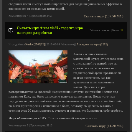
сборники песен и могут комбинироваться для создания уникальных эффектов в
зависимости от созданных композиций.
Комментариев: 4 | Просмотров: 3455
Скачать игру (137.50 Мб.)
Скачать игру Arena v0.85 - торрент, игра
Рейтинга пока нет | Баллы:
14
на стадии разработки
Игру добавил
Kusko [2563|32]
| 2019-09-04 (обновлено) |
Аркадные шутеры (2292)
Arena
- очень стильный
магический шутер от первого лица
с рисованной графикой, где вы
сражаетесь за свою жизнь на
гладиаторской арене против волн
врагов после того, как вас
арестовали за использование
магии. Действия игры
разворачиваются на красивой, нарисованной от руки фентазийной земле под
названием Казу, где было запрещено использование магии. После того, как
городские охранники поймали вас за использование магических способностей,
вы были приговорены к испытанию в боях, поэтому вы должны выжить в
течении атак 20 волн монстров, существ и воинов, чтобы вернуть себе свободу.
Игра обновлена до v0.85.
Список изменений внутри новости.
Комментариев: 5 | Просмотров: 5810
Скачать игру (61.20 Мб.)