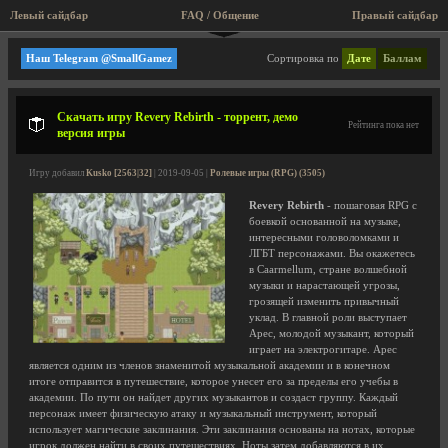
Левый сайдбар
FAQ / Общение
Пра
Мини игры, аркады, старые игры!
Наш Telegram @SmallGamez
Сортировка по
Дате
Баллам
Скачать игру Revery Rebirth - торрент, демо
Рейтинга пока нет
версия игры
Игру добавил
Kusko [2563|32]
| 2019-09-05 |
Ролевые игры (RPG) (3505)
Revery Rebirth
- пошаговая RPG с
боевкой основанной на музыке,
интересными головоломками и
ЛГБТ персонажами. Вы окажетесь
в Caarmellum, стране волшебной
музыки и нарастающей угрозы,
грозящей изменить привычный
уклад. В главной роли выступает
Арес, молодой музыкант, который
играет на электрогитаре. Арес
является одним из членов знаменитой музыкальной академии и в конечном
итоге отправится в путешествие, которое унесет его за пределы его учебы в
академии. По пути он найдет других музыкантов и создаст группу. Каждый
персонаж имеет физическую атаку и музыкальный инструмент, который
использует магические заклинания. Эти заклинания основаны на нотах, которые
игрок должен найти в своих путешествиях. Ноты затем добавляются в их