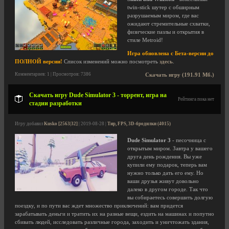
twin-stick шутер с обширным
разрушаемым миром, где вас
ожидают стремительные схватки,
физические пазлы и открытия в
стиле Metroid!
Игра обновлена с Бета-версии до
ПОЛНОЙ версии!
Список изменений можно посмотреть
здесь
.
Комментариев: 1 | Просмотров: 7386
Скачать игру (191.91 Мб.)
Скачать игру Dude Simulator 3 - торрент, игра на
Рейтинга пока нет
стадии разработки
Игру добавил
Kusko [2563|32]
| 2019-08-28 |
Тир, FPS, 3D-бродилки (4015)
Dude Simulator 3
- песочница с
открытым миром. Завтра у вашего
друга день рождения. Вы уже
купили ему подарок, теперь вам
нужно только дать его ему. Но
ваши друзья живут довольно
далеко в другом городе. Так что
вы собираетесь совершить долгую
поездку, и по пути вас ждет множество приключений: вам придется
зарабатывать деньги и тратить их на разные вещи, ездить на машинах и попутно
сбивать людей, исследовать различные города, заходить и уничтожать здания,