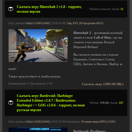
Скачать игру Hinterhalt 2 v1.0 - торрент,
Рейтинга пока нет | Баллы:
51
полная версия
Игру добавил
John2s [11865|1666]
| 2018-10-08 |
Тир, FPS, 3D-бродилки (4013)
Hinterhalt 2
- зрелищный военный
экшен в стиле
Call of Duty
, где вы
станете участниками Второй
Мировой Войны!
Вы сможете воевать на стороне
Германии, Советского Союза,
США, Англии и Японии. Выбор за
вами!
Также присутствует и зомби-режим.
Комментариев: 5 | Просмотров: 5740
Скачать игру (1085.00 Мб.)
Скачать игру Battlevoid: Harbinger
Extended Edition v2.0.7 / Battlestation:
Рейтинг:
9.9 (11)
| Баллы:
337
Harbinger / + GOG v2.0.6 - торрент, полная
русская версия
Игру добавил
John2s [11865|1666]
| 2018-10-08 (обновлено) |
Ролевые игры (RPG) (3505)
Battlevoid: Harbinger
-