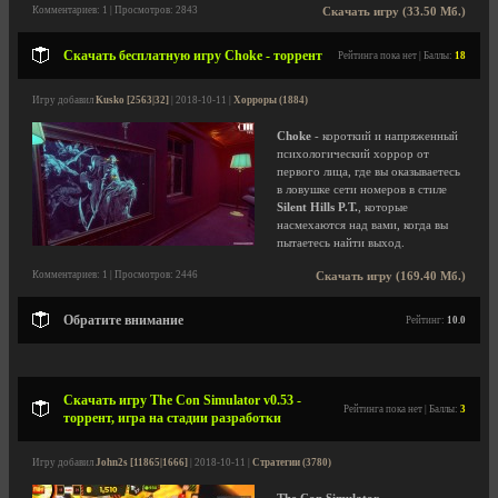
Комментариев: 1 | Просмотров: 2843
Скачать игру (33.50 Мб.)
Скачать бесплатную игру Choke - торрент
Рейтинга пока нет | Баллы:
18
Игру добавил
Kusko [2563|32]
| 2018-10-11 |
Хорроры (1884)
Choke
- короткий и напряженный
психологический хоррор от
первого лица, где вы оказываетесь
в ловушке сети номеров в стиле
Silent Hills P.T.
, которые
насмехаются над вами, когда вы
пытаетесь найти выход.
Комментариев: 1 | Просмотров: 2446
Скачать игру (169.40 Мб.)
Обратите внимание
Рейтинг:
10.0
Скачать игру The Con Simulator v0.53 -
Рейтинга пока нет | Баллы:
3
торрент, игра на стадии разработки
Игру добавил
John2s [11865|1666]
| 2018-10-11 |
Стратегии (3780)