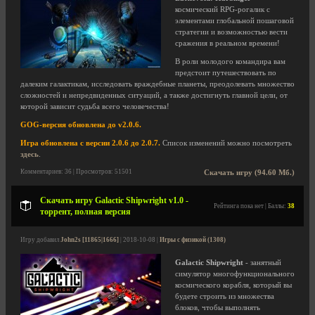
космический RPG-рогалик с
элементами глобальной пошаговой
стратегии и возможностью вести
сражения в реальном времени!
В роли молодого командира вам
предстоит путешествовать по
далеким галактикам, исследовать враждебные планеты, преодолевать множество
сложностей и непредвиденных ситуаций, а также достигнуть главной цели, от
которой зависит судьба всего человечества!
GOG-версия обновлена до v2.0.6.
Игра обновлена с версии 2.0.6 до 2.0.7.
Список изменений можно посмотреть
здесь
.
Комментариев: 36 | Просмотров: 51501
Скачать игру (94.60 Мб.)
Скачать игру Galactic Shipwright v1.0 -
Рейтинга пока нет | Баллы:
38
торрент, полная версия
Игру добавил
John2s [11865|1666]
| 2018-10-08 |
Игры с физикой (1308)
Galactic Shipwright
- занятный
симулятор многофункционального
космического корабля, который вы
будете строить из множества
блоков, чтобы выполнять