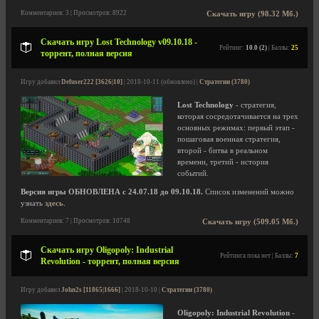
Комментариев: 3 | Просмотров: 8922
Скачать игру (98.32 Мб.)
Скачать игру Lost Technology v09.10.18 -
Рейтинг:
10.0 (2)
| Баллы:
25
торрент, полная версия
Игру добавил
Defuser222 [3626|10]
| 2018-10-11 (обновлено) |
Стратегии (3780)
Lost Technology
- стратегия,
которая сосредотачивается на трех
основных режимах: первый этап -
пошаговая военная стратегия,
второй - битва в реальном
времени, третий - история
событий.
Версия игры ОБНОВЛЕНА с 24.07.18 до 09.10.18.
Список изменений можно
узнать
здесь
.
Комментариев: 7 | Просмотров: 10748
Скачать игру (509.05 Мб.)
Скачать игру Oligopoly: Industrial
Рейтинга пока нет | Баллы:
7
Revolution - торрент, полная версия
Игру добавил
John2s [11865|1666]
| 2018-10-10 |
Стратегии (3780)
Oligopoly: Industrial Revolution
-