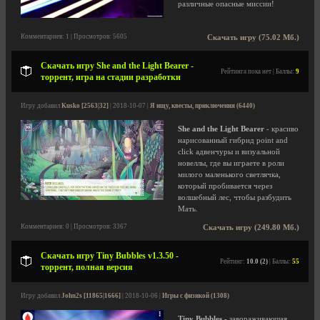
различные опасные миссии!
Комментариев: 1 | Просмотров: 5605
Скачать игру (75.02 Мб.)
Скачать игру She and the Light Bearer -
Рейтинга пока нет | Баллы:
9
торрент, игра на стадии разработки
Игру добавил
Kusko [2563|32]
| 2018-10-07 |
Я ищу, квесты, приключения (6440)
She and the Light Bearer
- красиво
нарисованный гибрид point and
click адвенчуры и визуальной
новеллы, где вы играете в роли
милого маленького светлячка,
который пробивается через
волшебный лес, чтобы разбудить
Мать.
Комментариев: 0 | Просмотров: 3367
Скачать игру (249.80 Мб.)
Скачать игру Tiny Bubbles v1.3.50 -
Рейтинг:
10.0 (2)
| Баллы:
55
торрент, полная версия
Игру добавил
John2s [11865|1666]
| 2018-10-06 |
Игры с физикой (1308)
Tiny Bubbles
- завораживающая