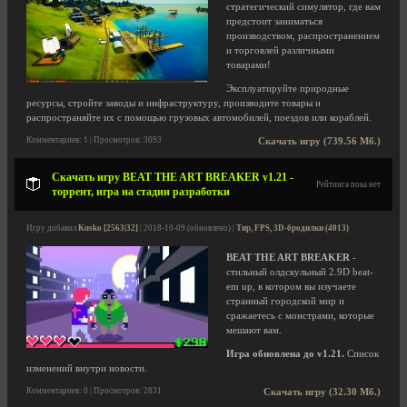
стратегический симулятор, где вам
предстоит заниматься
производством, распространением
и торговлей различными
товарами!
Эксплуатируйте природные
ресурсы, стройте заводы и инфраструктуру, производите товары и
распространяйте их с помощью грузовых автомобилей, поездов или кораблей.
Комментариев: 1 | Просмотров: 3093
Скачать игру (739.56 Мб.)
Скачать игру BEAT THE ART BREAKER v1.21 -
Рейтинга пока нет
торрент, игра на стадии разработки
Игру добавил
Kusko [2563|32]
| 2018-10-09 (обновлено) |
Тир, FPS, 3D-бродилки (4013)
BEAT THE ART BREAKER
-
стильный олдскульный 2.9D beat-
em up, в котором вы изучаете
странный городской мир и
сражаетесь с монстрами, которые
мешают вам.
Игра обновлена до v1.21.
Список
изменений внутри новости.
Комментариев: 0 | Просмотров: 2831
Скачать игру (32.30 Мб.)