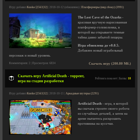
Игру добавил
Kusko [2563|32]
| 2018-10-12 (обновлено) |
Платформеры (вид сбоку) (3991)
The Lost Cave of the Ozarks
-
красивая вручную нарисованная
платформер-головоломка, в
которой вы открываете темные
тайны давно забытой пещеры.
Игра обновлена до v0.0.5.
Добавлен новый играбельный
персонаж и новый уровень.
Комментариев: 2 | Просмотров: 6834
Скачать игру (200.80 Мб.)
Скачать игру Artificial Death - торрент,
Рейтинга пока нет | Баллы:
18
игра на стадии разработки
Игру добавил
Kusko [2563|32]
| 2018-10-11 |
Аркадные шутеры (2291)
Artificial Death
- игра, в которой
вы сначала строите своего робота
из случайных деталей, а затем на
арене пытаетесь раскрошить
противника на кусочки.