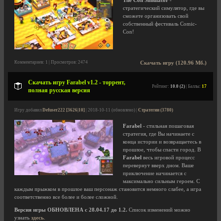
The Con Simulator
-
стратегический симулятор, где вы
сможете организовать свой
собственный фестиваль Comic-
Con!
Комментариев: 1 | Просмотров: 2474
Скачать игру (120.96 Мб.)
Скачать игру Farabel v1.2 - торрент,
Рейтинг:
10.0 (2)
| Баллы:
17
полная русская версия
Игру добавил
Defuser222 [3626|10]
| 2018-10-11 (обновлено) |
Стратегии (3780)
Farabel
- стильная пошаговая
стратегия, где Вы начинаете с
конца истории и возвращаетесь в
прошлое, чтобы спасти город. В
Farabel
весь игровой процесс
перевернут вверх дном. Ваше
приключение начинается с
максимально сильным героем. С
каждым прыжком в прошлое ваш персонаж становится немного слабее, а игра
соответственно все более и более сложной.
Версия игры ОБНОВЛЕНА с 28.04.17 до 1.2.
Список изменений можно
узнать
здесь
.