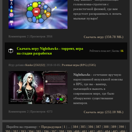
головоломка-стратегия с
реалистичной физикой, где вам
предстоит раскрашивать и лопать
мыльные пузыри!
Комментариев: 2 | Просмотров: 3956
Скачать игру (350.78 Мб.)
Скачать игру Nighthawks - торрент, игра
Рейтинга пока нет | Баллы:
16
на стадии разработки
Игру добавил
Kusko [2563|32]
| 2018-10-05 |
Ролевые игры (RPG) (3505)
Nighthawks
- сочетание вручную
нарисованной визуальной новеллы
и RPG, где вы - вампир,
пытающийся выжить в
современном мире, где было
обнаружено существование
вампиров.
Комментариев: 2 | Просмотров: 4373
Скачать игру (232.10 Мб.)
Перейти на страницу:
< Предыдущая
|
1
| ... |
384
|
385
|
386
|
387
|
388
|
389
|
390
|
391
|
392
|
393
|
394
|
395
|
396
|
397
|
398
|
399
|
400
|
401
|
402
|
403
|
404
|
405
|
406
|