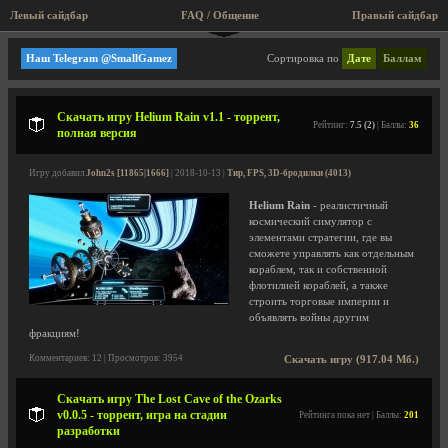
Левый сайдбар
FAQ / Общение
Правый сайдбар
Мини игры, аркады, старые игры!
Наш Telegram @SmallGamez
Сортировка по
Дате
Баллам
Скачать игру Helium Rain v1.1 - торрент,
Рейтинг:
7.5 (2)
| Баллы:
36
полная версия
Игру добавил
John2s [11865|1666]
| 2018-10-13 |
Тир, FPS, 3D-бродилки (4013)
Helium Rain
- реалистичный
космический симулятор с
элементами стратегии, где вы
сможете управлять как отдельным
кораблем, так и собственной
флотилией кораблей, а также
строить торговые империи и
объявлять войны другим
фракциям!
Комментариев: 12 | Просмотров: 3954
Скачать игру (917.04 Мб.)
Скачать игру The Lost Cave of the Ozarks
v0.0.5 - торрент, игра на стадии
Рейтинга пока нет | Баллы:
201
разработки