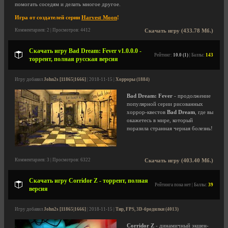
помогать соседям и делать многое другое.
Игра от создателей серии
Harvest Moon
!
Комментариев: 2 | Просмотров: 4412
Скачать игру (433.78 Мб.)
Скачать игру Bad Dream: Fever v1.0.0.0 -
Рейтинг:
10.0 (1)
| Баллы:
143
торрент, полная русская версия
Игру добавил
John2s [11865|1666]
| 2018-11-15 |
Хорроры (1884)
Bad Dream: Fever
- продолжение
популярной серии рисованных
хоррор-квестов
Bad Dream
, где вы
окажетесь в мире, который
поразила странная черная болезнь!
Комментариев: 3 | Просмотров: 6322
Скачать игру (403.40 Мб.)
Скачать игру Corridor Z - торрент, полная
Рейтинга пока нет | Баллы:
39
версия
Игру добавил
John2s [11865|1666]
| 2018-11-15 |
Тир, FPS, 3D-бродилки (4013)
Corridor Z
- динамичный экшен-