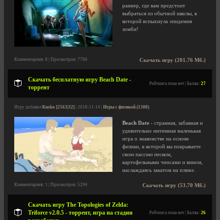
раннер, где вам предстоит
выбраться из обычной школы, в
которой вспыхнула эпидемия
зомби!
Комментариев: 8 | Просмотров: 7700
Скачать игру (201.76 Мб.)
Скачать бесплатную игру Beach Date -
Рейтинга пока нет | Баллы:
27
торрент
Игру добавил
Kusko [2563|32]
| 2018-11-14 |
Игры с физикой (1308)
Beach Date
- странная, забавная и
удивительно интимная маленькая
игра о знакомстве на основе
физики, в которой вы покрываете
свою пассию песком,
картофельными чипсами и вином,
наслаждаясь закатом на пляже.
Комментариев: 1 | Просмотров: 5294
Скачать игру (53.70 Мб.)
Скачать игру The Topologies of Zelda:
Triforce v2.0.5 - торрент, игра на стадии
Рейтинга пока нет | Баллы:
26