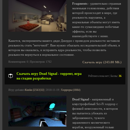
Fragments
- удивительно странная
маленькая головоломка, действия
которой происходят в мире, где
реальность нарушена, а
нормальные объекты могут иметь
какие-то сумасшедшие побочные
эффекты, если вы
взаимодействуете с ними.
Кажется, эксперименты вашего дяди Джерри с приводом реальности заставили
реальность стать "неточной". Вам нужно обыскать исследовательский объект, в
котором вы оказались, и исправить ядра реальности, чтобы позволить
реальности вернуться в нормальное состояние.
Комментариев: 0 | Просмотров: 1762
Скачать игру (243.00 Мб.)
Скачать игру Dead Signal - торрент, игра
Рейтинга пока нет | Баллы:
36
на стадии разработки
Игру добавил
Kusko [2563|32]
| 2018-11-19 |
Хорроры (1884)
Dead Signal
- напряженный и
клаустрофобный Sci-Fi хоррор с
физикой невесомости, в котором
вы пытаетесь убежать из
заброшенного, чужого
зараженного космического
корабля, вооруженный только