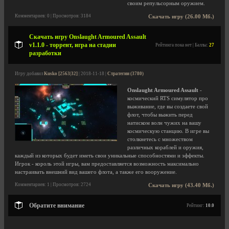
своим репульсорным оружием.
Комментариев: 0 | Просмотров: 3184
Скачать игру (26.00 Мб.)
Скачать игру Onslaught Armoured Assault
v1.1.0 - торрент, игра на стадии
Рейтинга пока нет | Баллы:
27
разработки
Игру добавил
Kusko [2563|32]
| 2018-11-18 |
Стратегии (3780)
Onslaught Armoured Assault
-
космический RTS симулятор про
выживание, где вы создаете свой
флот, чтобы выжить перед
натиском волн чужих на вашу
космическую станцию. В игре вы
столкнетесь с множеством
различных кораблей и оружия,
каждый из которых будет иметь свои уникальные способностями и эффекты.
Игрок - король этой игры, вам предоставляется возможность максимально
настраивать внешний вид вашего флота, а также его вооружение.
Комментариев: 1 | Просмотров: 2724
Скачать игру (43.40 Мб.)
Обратите внимание
Рейтинг:
10.0