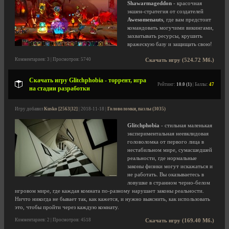
Shawarmageddon
- красочная
экшен-стратегия от создателей
Awesomenauts
, где вам предстоит
командовать могучими викингами,
захватывать ресурсы, крушить
вражескую базу и защищать свою!
Комментариев: 3 | Просмотров: 5740
Скачать игру (524.72 Мб.)
Скачать игру Glitchphobia - торрент, игра
Рейтинг:
10.0 (1)
| Баллы:
47
на стадии разработки
Игру добавил
Kusko [2563|32]
| 2018-11-18 |
Головоломки, пазлы (3035)
Glitchphobia
- стильная маленькая
экспериментальная неевклидовая
головоломка от первого лица в
нестабильном мире, сумасшедшей
реальности, где нормальные
законы физики могут искажаться и
не работать. Вы оказываетесь в
ловушке в странном черно-белом
игровом мире, где каждая комната по-разному нарушает законы реальности.
Ничто никогда не бывает так, как кажется, и нужно выяснить, как использовать
это, чтобы пройти через каждую комнату.
Комментариев: 2 | Просмотров: 4518
Скачать игру (169.40 Мб.)