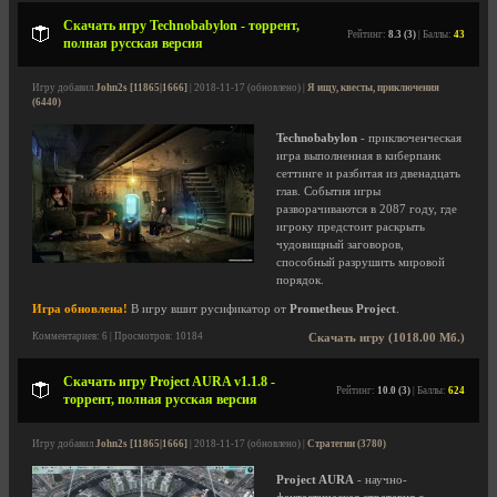
Скачать игру Technobabylon - торрент,
Рейтинг:
8.3 (3)
| Баллы:
43
полная русская версия
Игру добавил
John2s [11865|1666]
| 2018-11-17 (обновлено) |
Я ищу, квесты, приключения
(6440)
Technobabylon
- приключенческая
игра выполненная в киберпанк
сеттинге и разбитая из двенадцать
глав. События игры
разворачиваются в 2087 году, где
игроку предстоит раскрыть
чудовищный заговоров,
способный разрушить мировой
порядок.
Игра обновлена!
В игру вшит русификатор от
Prometheus Project
.
Комментариев: 6 | Просмотров: 10184
Скачать игру (1018.00 Мб.)
Скачать игру Project AURA v1.1.8 -
Рейтинг:
10.0 (3)
| Баллы:
624
торрент, полная русская версия
Игру добавил
John2s [11865|1666]
| 2018-11-17 (обновлено) |
Стратегии (3780)
Project AURA
- научно-