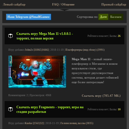
Левый сайдбар
FAQ / Общение
Правый сайдбар
Мини игры, аркады, старые игры!
Наш Telegram @SmallGamez
Сортировка по
Дате
Баллам
Скачать игру Mega Man 11 v1.0.0.1 -
Рейтинга пока нет | Баллы:
26
торрент, полная версия
Игру добавил
John2s [11865|1666]
| 2018-11-19 |
Платформеры (вид сбоку) (3991)
Mega Man 11
- новый экшен-
платформер о Мегамене в новом
визуальном стиле, где
присутствует двухскоростная
система, которая делает геймплей
еще более интересным!
Комментариев: 2 | Просмотров: 4968
Скачать игру (705.47 Мб.)
Скачать игру Fragments - торрент, игра на
Рейтинга пока нет | Баллы:
10
стадии разработки
Игру добавил
Kusko [2563|32]
| 2018-11-19 |
Головоломки, пазлы (3035)