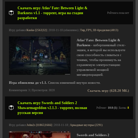
Скачать игру Atlas’ Fate: Between Light &
Darkness v1.1 - торрент, игра на стадии
Рейтинга пока нет
разработки
Игру добавил
Kusko [2563|32]
| 2018-11-18 (обновлено) |
Тир, FPS, 3D-бродилки (4013)
Atlas’ Fate: Between Light &
Darkness
- киберпанковый стелс-
экшен, в которой вы используете
свою способность сливаться с
тенями, чтобы проникнуть на
охраняемую электростанцию
управляемой мощной
мегакорпорацией.
Игра обновлена до v1.1.
Список изменений внутри новости.
Комментариев: 3 | Просмотров: 3820
Скачать игру (628.20 Мб.)
Скачать игру Swords and Soldiers 2
Shawarmageddon v2.1.3 - торрент, полная
Рейтинг:
10.0 (1)
| Баллы:
8
русская версия
Игру добавил
John2s [11865|1666]
| 2018-11-18 |
Аркадные шутеры (2291)
Swords and Soldiers 2