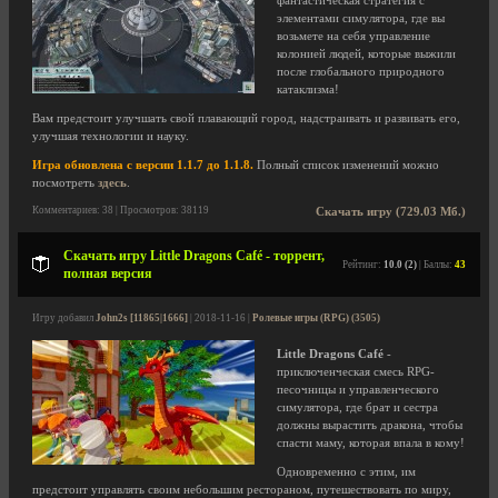
фантастическая стратегия с
элементами симулятора, где вы
возьмете на себя управление
колонией людей, которые выжили
после глобального природного
катаклизма!
Вам предстоит улучшать свой плавающий город, надстраивать и развивать его,
улучшая технологии и науку.
Игра обновлена с версии 1.1.7 до 1.1.8.
Полный список изменений можно
посмотреть
здесь
.
Комментариев: 38 | Просмотров: 38119
Скачать игру (729.03 Мб.)
Скачать игру Little Dragons Café - торрент,
Рейтинг:
10.0 (2)
| Баллы:
43
полная версия
Игру добавил
John2s [11865|1666]
| 2018-11-16 |
Ролевые игры (RPG) (3505)
Little Dragons Café
-
приключенческая смесь RPG-
песочницы и управленческого
симулятора, где брат и сестра
должны вырастить дракона, чтобы
спасти маму, которая впала в кому!
Одновременно с этим, им
предстоит управлять своим небольшим рестораном, путешествовать по миру,