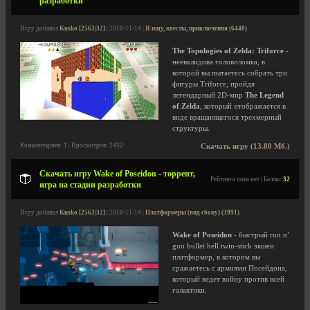
разработки
Игру добавил
Kusko [2563|32]
| 2018-11-14 |
Я ищу, квесты, приключения (6440)
The Topologies of Zelda: Triforce
-
неевклидова головоломка, в
которой вы пытаетесь собрать три
фигуры Triforce, пройдя
легендарный 2D-мир
The Legend
of Zelda
, который отображается в
виде вращающегося трехмерный
структуры.
Комментариев: 1 | Просмотров: 2432
Скачать игру (13.80 Мб.)
Скачать игру Wake of Poseidon - торрент,
Рейтинга пока нет | Баллы:
32
игра на стадии разработки
Игру добавил
Kusko [2563|32]
| 2018-11-14 |
Платформеры (вид сбоку) (3991)
Wake of Poseidon
- быстрый run n’
gun bullet hell twin-stick экшен
платформер, в котором вы
сражаетесь с армиями Посейдона,
который ведет войну против всей
галактики.