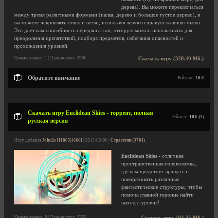
дерева). Вы можете переключаться
между тремя различными формами (палка, дерево и большое густое дерево), и
вы можете искривлять ствол и ветви, используя левую и правую клавиши мыши.
Это дает вам способность передвигаться, которую можно использовать для
преодоления препятствий, подбора предметов, избегания опасностей и
прохождения уровней.
Комментариев: 1 | Просмотров: 2906
Скачать игру (328.40 Мб.)
Обратите внимание
Рейтинг:
10.0
Скачать игру Euclidean Skies - торрент, полная
Рейтинг:
10.0 (1)
русская версия
Игру добавил
John2s [11865|1666]
| 2019-02-06 |
Стратегии (3781)
Euclidean Skies
- отличная
пространственная головоломка,
где вам предстоит вращать и
поворачивать различные
фантастические структуры, чтобы
помочь главной героине найти
выход с уровня!
Комментариев: 0 | Просмотров: 2763
Скачать игру (83.35 Мб.)