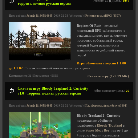
Рейтинг:
9.5 (6)
| Баллы:
1091
торрент, полная русская версия
Игру добавил
John2s [11865|1666]
| 2019-02-03 (обновлено) |
Ролевые игры (RPG) (3507)
Regions Of Ruin
- стильный
пиксельный RPG-сайдскроллер с
открытым миром, где вы сможете
построить собственный город,
который будет развиваться в
зависимости от действий вашего
героя!
Игра обновлена с версии 1.1.80
до 1.1.82.
Список изменений можно посмотреть
здесь
.
Комментариев: 31 | Просмотров: 49565
Скачать игру (129.79 Мб.)
Скачать игру Bloody Trapland 2: Curiosity
Рейтинга пока нет | Баллы:
26
v1.0 - торрент, полная русская версия
Игру добавил
John2s [11865|1666]
| 2019-02-02 (обновлено) |
Платформеры (вид сбоку) (3991)
Bloody Trapland 2: Curiosity
-
продолжение убойного
платформера
Bloody Trapland
в
стиле
Super Meat Boy
, где от 1 до
4 игроков будут исследовать