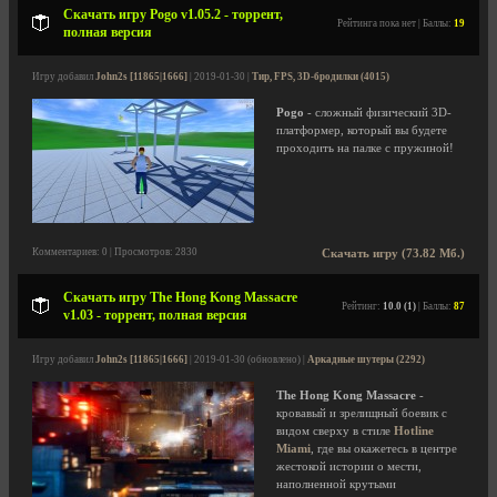
Скачать игру Pogo v1.05.2 - торрент,
Рейтинга пока нет | Баллы:
19
полная версия
Игру добавил
John2s [11865|1666]
| 2019-01-30 |
Тир, FPS, 3D-бродилки (4015)
Pogo
- сложный физический 3D-
платформер, который вы будете
проходить на палке с пружиной!
Комментариев: 0 | Просмотров: 2830
Скачать игру (73.82 Мб.)
Скачать игру The Hong Kong Massacre
Рейтинг:
10.0 (1)
| Баллы:
87
v1.03 - торрент, полная версия
Игру добавил
John2s [11865|1666]
| 2019-01-30 (обновлено) |
Аркадные шутеры (2292)
The Hong Kong Massacre
-
кровавый и зрелищный боевик с
видом сверху в стиле
Hotline
Miami
, где вы окажетесь в центре
жестокой истории о мести,
наполненной крутыми