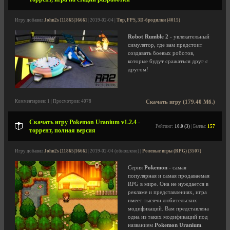
Игру добавил
John2s [11865|1666]
| 2019-02-04 |
Тир, FPS, 3D-бродилки (4015)
Robot Rumble 2
- увлекательный
симулятор, где вам предстоит
создавать боевых роботов,
которые будут сражаться друг с
другом!
Комментариев: 1 | Просмотров: 4078
Скачать игру (179.40 Мб.)
Скачать игру Pokemon Uranium v1.2.4 -
Рейтинг:
10.0 (3)
| Баллы:
157
торрент, полная версия
Игру добавил
John2s [11865|1666]
| 2019-02-04 (обновлено) |
Ролевые игры (RPG) (3507)
Серия
Pokemon
- самая
популярная и самая продаваемая
RPG в мире. Она не нуждается в
рекламе и представлениях, игра
имеет тысячи любительских
модификаций. Вам представлена
одна из таких модификаций под
названием
Pokemon Uranium
.