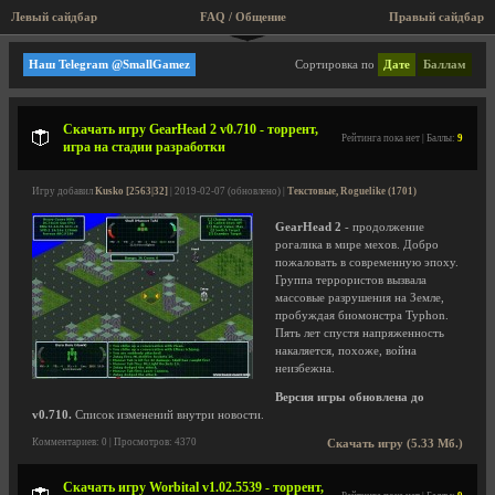
Левый сайдбар
FAQ / Общение
Правый сайдбар
Мини игры, аркады, старые игры!
Наш Telegram @SmallGamez
Сортировка по
Дате
Баллам
Скачать игру GearHead 2 v0.710 - торрент,
Рейтинга пока нет | Баллы:
9
игра на стадии разработки
Игру добавил
Kusko [2563|32]
| 2019-02-07 (обновлено) |
Текстовые, Roguelike (1701)
GearHead 2
- продолжение
рогалика в мире мехов. Добро
пожаловать в современную эпоху.
Группа террористов вызвала
массовые разрушения на Земле,
пробуждая биомонстра Typhon.
Пять лет спустя напряженность
накаляется, похоже, война
неизбежна.
Версия игры обновлена до
v0.710.
Список изменений внутри новости.
Комментариев: 0 | Просмотров: 4370
Скачать игру (5.33 Мб.)
Скачать игру Worbital v1.02.5539 - торрент,