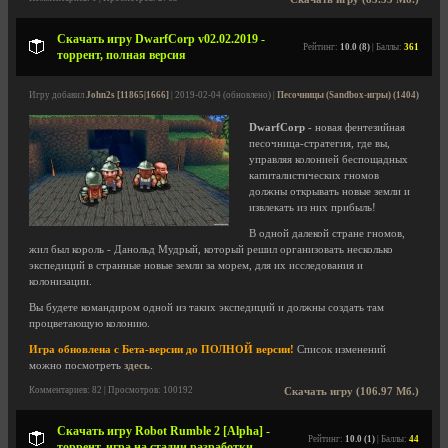
Скачать игру DwarfCorp v02.02.2019 -
Рейтинг:
10.0 (8)
| Баллы:
361
торрент, полная версия
Игру добавил
John2s [11865|1666]
| 2019-02-04 (обновлено) |
Песочницы (Sandbox-игры) (1404)
DwarfCorp
- новая фентезийная
песочница-стратегия, где вы,
управляя колонией беспощадных
капиталистических гномов
должны открывать новые земли и
извлекать из них прибыль!
В одной далекой стране гномов,
жил был король - Данольд Мудрый, который решил организовать несколько
экспедиций в странные новые земли за морем, для их исследования и
колонизации.
Вы будете командиром одной из таких экспедиций и должны создать там
процветающую колонию.
Игра обновлена с Бета-версии до ПОЛНОЙ версии!
Список изменений
можно посмотреть
здесь
.
Комментариев: 82 | Просмотров: 100192
Скачать игру (106.97 Мб.)
Скачать игру Robot Rumble 2 [Alpha] -
Рейтинг:
10.0 (1)
| Баллы:
44
торрент, игра на стадии разработки