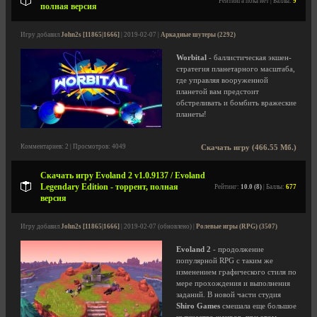
Рейтинга пока нет | Баллы:
9
полная версия
Игру добавил
John2s [11865|1666]
| 2019-02-07 |
Аркадные шутеры (2292)
Worbital
- баллистическая экшен-
стратегия планетарного масштаба,
где управляя вооруженной
планетой вам предстоит
обстреливать и бомбить вражеские
планеты!
Комментариев: 2 | Просмотров: 4049
Скачать игру (466.55 Мб.)
Скачать игру Evoland 2 v1.0.9137 / Evoland
Legendary Edition - торрент, полная
Рейтинг:
10.0 (8)
| Баллы:
677
версия
Игру добавил
John2s [11865|1666]
| 2019-02-07 (обновлено) |
Ролевые игры (RPG) (3507)
Evoland 2
- продолжение
популярной RPG с таким же
изменением графического стиля по
мере прохождения и выполнения
заданий. В новой части студия
Shiro Games
смешала еще большое