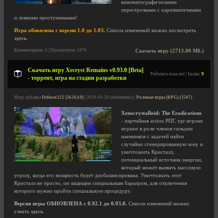
кинематографическими
перестрелками с харизматичными
и ловкими преступниками!
Игра обновлена с версии 1.0 до 1.03.
Список изменений можно посмотреть
здесь
.
Комментариев: 3 | Просмотров: 5476
Скачать игру (2713.00 Мб.)
Скачать игру Xecryst Remains v0.93.0 [Beta]
Рейтинга пока нет | Баллы:
9
- торрент, игра на стадии разработки
Игру добавил
Defuser222 [3626|10]
| 2019-01-30 (обновлено) |
Ролевые игры (RPG) (3507)
Xenocrystalloid: The Eradications
- партийная action РПГ, где игроки
играют в роли членов гильдии
наемников с задачей найти
случайно сгенерированную зону и
уничтожить Кристалл,
потенциальный источник энергии,
который может вызвать массовую
угрозу, когда его мощность будет дисбалансирована. Уничтожить этот
Кристалл не просто, он защищен специальным барьером, для отключения
которого нужно пройти специальную процедуру.
Версия игры ОБНОВЛЕНА с 0.92.1 до 0.93.0.
Список изменений можно
узнать
здесь
.