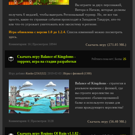
Вы играете за двух персонажей,
Витора и Натали, которые должны
получить 6 медалей, чтобы выиграть Региональный турнир. Но, не все так
просто, какие-то странные события происходят в Западном Тандуре, кто-то
или что-то угрожает уничтожить всю экосистему в регионе.
Игра обновлена с версии 1.0 до 1.2.4.
Список изменений можно посмотреть
здесь
.
Комментариев: 16 | Просмотров: 59944
Скачать игру (271.05 Мб.)
Скачать игру Balance of Kingdoms -
Рейтинга пока нет | Баллы:
25
торрент, игра на стадии разработки
Игру добавил
Kusko [2563|32]
| 2019-02-03 |
Игры с физикой (1308)
Balance of Kingdoms
- стратегия в
реальном времени с физикой, где
вы строите королевство на
ненадежно сбалансированной
балке и используете пушки для
атаки враждующего королевства!
Комментариев: 0 | Просмотров: 3128
Скачать игру (56.40 Мб.)
Скачать игру Regions Of Ruin v1.1.82 -