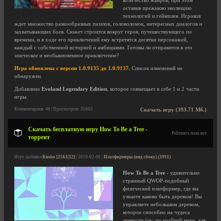
количество жанров, при этом
оставив прежнюю эволюцию
технологий и геймплея. Игроков
ждет множество разнообразных паззлов, головоломок, интересных диалогов и
захватывающих боев. Сюжет строится вокруг героя, путешествующего по
времени, и в ходе его приключений ему встретятся десятки персонажей,
каждый с собственной историей и амбициями. Готовы ли отправится в это
эпическое и необыкновенное приключение?
Игра обновлена с версии 1.0.9135 до 1.0.9137.
Список изменений не
обнаружен.
Добавлено
Evoland Legendary Edition
, которое совмещает в себе 1 и 2 части
игры.
Комментариев: 48 | Просмотров: 35062
Скачать игру (393.71 Мб.)
Скачать бесплатную игру How To Be a Tree -
Рейтинга пока нет
торрент
Игру добавил
Kusko [2563|32]
| 2019-02-06 |
Платформеры (вид сбоку) (3991)
How To Be a Tree
- удивительно
странный QWOP-подобный
физический платформер, где вы
узнаете каково быть деревом! Вы
управляете небольшим деревом,
которое способно на чудеса
ловкости (ну, по крайней мере, для