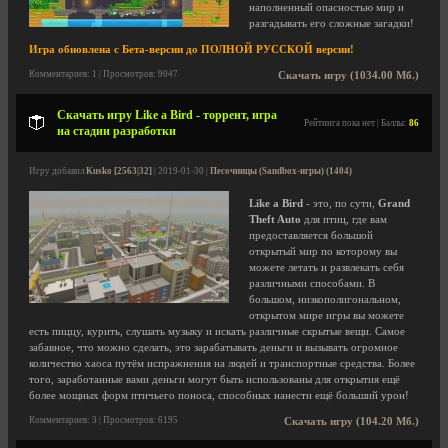
наполненный опасностью мир и
разгадывать его сложные загадки!
Игра обновлена с Бета-версии до ПОЛНОЙ РУССКОЙ версии!
Комментариев: 1 | Просмотров: 9047
Скачать игру (1034.00 Мб.)
Скачать игру Like a Bird - торрент, игра
Рейтинга пока нет | Баллы:
86
на стадии разработки
Игру добавил
Kusko [2563|32]
| 2019-01-30 |
Песочницы (Sandbox-игры) (1404)
Like a Bird
- это, по сути,
Grand
Theft Auto
для птиц, где вам
предоставляется большой
открытый мир по которому вы
можете летать и развлекать себя
различными способами. В
большом, низкополигональном,
открытом мире игры вы можете
есть пиццу, курить, слушать музыку и искать различные скрытые вещи. Самое
забавное, что можно сделать, это зарабатывать деньги и вызывать огромное
количество хаоса путём испражнения на людей и транспортные средства. Более
того, заработанные вами деньги могут быть использованы для открытия ещё
более мощных форм птичьего поноса, способных нанести ещё больший урон!
Комментариев: 3 | Просмотров: 6195
Скачать игру (104.20 Мб.)