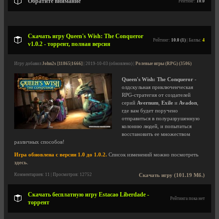
Обратите внимание
Рейтинг:
10.0
Скачать игру Queen's Wish: The Conqueror
Рейтинг:
10.0 (1)
| Баллы:
4
v1.0.2 - торрент, полная версия
Игру добавил
John2s [11865|1666]
| 2019-10-03 (обновлено) |
Ролевые игры (RPG) (3506)
Queen's Wish: The Conqueror
-
олдскульная приключенческая
RPG-стратегия от создателей
серий
Avernum
,
Exile
и
Avadon
,
где вам будет поручено
отправиться в полуразрушенную
колонию людей, и попытаться
восстановить ее множеством
различных способов!
Игра обновлена с версии 1.0 до 1.0.2.
Список изменений можно посмотреть
здесь
.
Комментариев: 11 | Просмотров: 12752
Скачать игру (101.19 Мб.)
Скачать бесплатную игру Estacao Liberdade -
Рейтинга пока нет
торрент