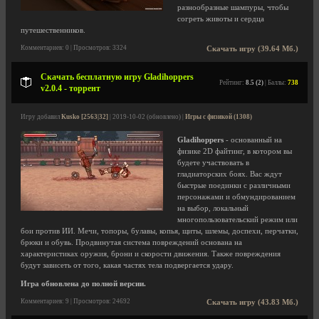
разнообразные шампуры, чтобы
согреть животы и сердца
путешественников.
Комментариев: 0 | Просмотров: 3324
Скачать игру (39.64 Мб.)
Скачать бесплатную игру Gladihoppers
Рейтинг:
8.5 (2)
| Баллы:
738
v2.0.4 - торрент
Игру добавил
Kusko [2563|32]
| 2019-10-02 (обновлено) |
Игры с физикой (1308)
Gladihoppers
- основанный на
физике 2D файтинг, в котором вы
будете участвовать в
гладиаторских боях. Вас ждут
быстрые поединки с различными
персонажами и обмундированием
на выбор, локальный
многопользовательский режим или
бои против ИИ. Мечи, топоры, булавы, копья, щиты, шлемы, доспехи, перчатки,
брюки и обувь. Продвинутая система повреждений основана на
характеристиках оружия, брони и скорости движения. Также повреждения
будут зависеть от того, какая частях тела подвергается удару.
Игра обновлена до полной версии.
Комментариев: 9 | Просмотров: 24692
Скачать игру (43.83 Мб.)