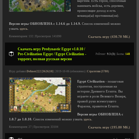
варгейм. Есть герой, способный
нанимать войска, есть деревни,
приносящие доход и есть
команда(ы) противника(ов).
Версия игры ОБНОВЛЕНА с 1.14.6 до 1.14.9.
Список изменений можно
узнать
здесь
.
Комментариев: 132 | Просмотров: 141090
Скачать игру (430.70 Мб.)
Скачать игру Predynastic Egypt v1.0.10 /
Pre-Civilization Egypt / Egypt Civilization -
Рейтинг:
9.3 (3)
| Баллы:
148
торрент, полная русская версия
Игру добавил
Defuser222 [3626|10]
| 2019-10-06 (обновлено) |
Стратегии (3780)
Egypt Civilization
- пошаговая
стратегия, построенная на
истории Древнего Египта. Вы
играете в роли Великого Визиря,
правой руки всемогущего
Фараона, правителя Египта.
Версия игры ОБНОВЛЕНА с
1.0.7 до 1.0.10.
Список изменений можно узнать
здесь
.
Комментариев: 27 | Просмотров: 33104
Скачать игру (195.80 Мб.)