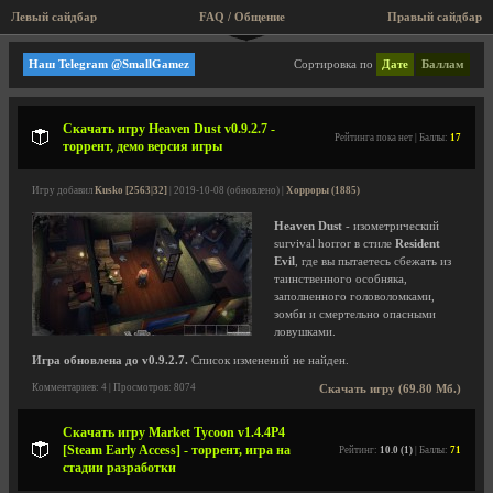
Левый сайдбар
FAQ / Общение
Правый сайдбар
Мини игры, аркады, старые игры!
Наш Telegram @SmallGamez
Сортировка по
Дате
Баллам
Скачать игру Heaven Dust v0.9.2.7 -
Рейтинга пока нет | Баллы:
17
торрент, демо версия игры
Игру добавил
Kusko [2563|32]
| 2019-10-08 (обновлено) |
Хорроры (1885)
Heaven Dust
- изометрический
survival horror в стиле
Resident
Evil
, где вы пытаетесь сбежать из
таинственного особняка,
заполненного головоломками,
зомби и смертельно опасными
ловушками.
Игра обновлена до v0.9.2.7.
Список изменений не найден.
Комментариев: 4 | Просмотров: 8074
Скачать игру (69.80 Мб.)
Скачать игру Market Tycoon v1.4.4P4
[Steam Early Access] - торрент, игра на
Рейтинг:
10.0 (1)
| Баллы:
71
стадии разработки