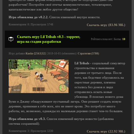
разработчик! Постройте своё птичье коммунистическое, тоталитарное,
капиталистическое или любое другое общество!
Игра обновлена до v0.2.2.
Список изменений внутри новости.
Комментариев: 8 | Просмотров: 5748
Скачать игру (83.96 Мб.)
Скачать игру Lil Tribals v0.3 - торрент,
Рейтинга пока нет | Баллы:
10
игра на стадии разработки
Игру добавил
Kusko [2563|32]
| 2019-10-01 (обновлено) |
Стратегии (3780)
Lil Tribals
- социальный симулятор
строительства и выживания
деревни от третьего лица. После
того, как бедствие обрушилось на
окрестные деревни, племена
остались без домов и люди
отправились искать новые
убежища. В поисках нового дома
Буми и Джаму обнаруживают пустынный лагерь. Они решают создать новую
деревню, принимая к себе всех, кто не имеет крова. Это потребует много
работы, но, возможно, однажды их маленькая деревня станет чем-то большим.
Игра обновлена до v0.3.
Список изменений внутри новости (добавлена
система сохранений).
Комментариев: 3 | Просмотров: 5330
Скачать игру (22.92 Мб.)