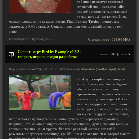
гоблинов исследует огромный
открытый мир и пытается найти
способ остановить таинственный
туман, который окутал его. Игра
черпает вдохновение из классических
Final Fantasy Tactics
и пошаговых
тактических RPG в стиле
X-Com
, но привносит очень свежий взгляд в этот
жанр.
Комментариев: 1 | Просмотров: 2632
Скачать игру (500.64 Мб.)
Скачать игру Bird by Example v0.2.2 -
Рейтинг:
3.0 (1)
| Баллы:
5
торрент, игра на стадии разработки
Игру добавил
Kusko [2563|32]
| 2019-10-01 (обновлено) |
Песочницы (Sandbox-игры) (1404)
Bird by Example
- песочница, в
которой вы в роли "мамы" будете
обучать мускулистых птиц
правильному поведению и жизни в
жестоком игровом мире, а ИИ на
основе рекуррентной нейронной
сети будет учиться не только у вас,
но и у своих друзей-сотоварищей,
которые могут преподать им не самые лучшие примеры для подражания,
например, что можно пожирать своих соплеменников, думая, что они такие же
сочные и вкусные, как и фрукты. Всё как в реальной жизни с детьми! В
результате получается песочница, где ИИ ничем не ограничен и который может
приобрести такие формы поведения, о которых не подозревал даже сам