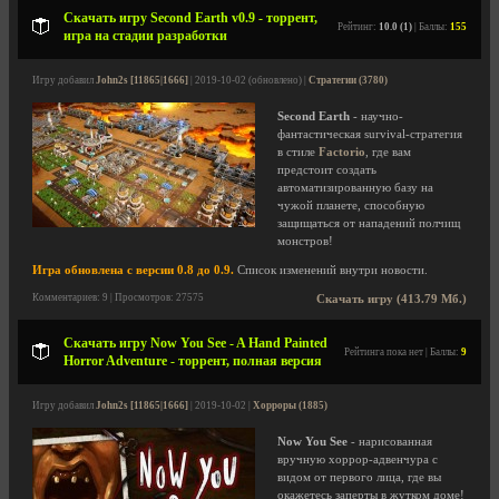
Скачать игру Second Earth v0.9 - торрент,
Рейтинг:
10.0 (1)
| Баллы:
155
игра на стадии разработки
Игру добавил
John2s [11865|1666]
| 2019-10-02 (обновлено) |
Стратегии (3780)
Second Earth
- научно-
фантастическая survival-стратегия
в стиле
Factorio
, где вам
предстоит создать
автоматизированную базу на
чужой планете, способную
защищаться от нападений полчищ
монстров!
Игра обновлена с версии 0.8 до 0.9.
Список изменений внутри новости.
Комментариев: 9 | Просмотров: 27575
Скачать игру (413.79 Мб.)
Скачать игру Now You See - A Hand Painted
Рейтинга пока нет | Баллы:
9
Horror Adventure - торрент, полная версия
Игру добавил
John2s [11865|1666]
| 2019-10-02 |
Хорроры (1885)
Now You See
- нарисованная
вручную хоррор-адвенчура с
видом от первого лица, где вы
окажетесь заперты в жутком доме!