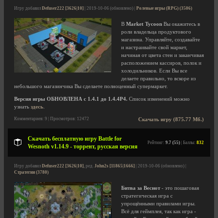
Игру добавил
Defuser222 [3626|10]
| 2019-10-06 (обновлено) |
Ролевые игры (RPG) (3506)
В
Market Tycoon
Вы окажитесь в
роли владельца продуктового
магазина. Управляйте, создавайте
и настраивайте свой маркет,
начиная от цвета стен и заканчивая
расположением кассиров, полок и
холодильников. Если Вы все
делаете правильно, то вскоре из
небольшого магазинчика Вы сделаете полноценный супермаркет.
Версия игры ОБНОВЛЕНА с 1.4.1 до 1.4.4P4.
Список изменений можно
узнать
здесь
.
Комментариев: 9 | Просмотров: 12472
Скачать игру (875.77 Мб.)
Скачать бесплатную игру Battle for
Рейтинг:
9.7 (55)
| Баллы:
832
Wesnoth v1.14.9 - торрент, русская версия
Игру добавил
Defuser222 [3626|10]
, ред.
John2s [11865|1666]
| 2019-10-06 (обновлено) |
Стратегии (3780)
Битва за Веснот
- это пошаговая
стратегическая игра с
упрощёнными правилами игры.
Всё для геймплея, так как игра -