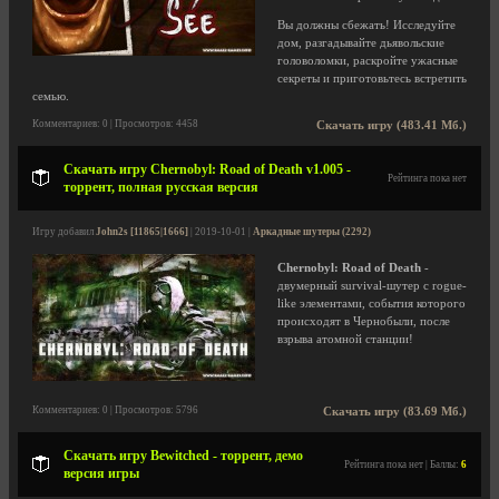
Вы должны сбежать! Исследуйте
дом, разгадывайте дьявольские
головоломки, раскройте ужасные
секреты и приготовьтесь встретить
семью.
Комментариев: 0 | Просмотров: 4458
Скачать игру (483.41 Мб.)
Скачать игру Chernobyl: Road of Death v1.005 -
Рейтинга пока нет
торрент, полная русская версия
Игру добавил
John2s [11865|1666]
| 2019-10-01 |
Аркадные шутеры (2292)
Chernobyl: Road of Death
-
двумерный survival-шутер с rogue-
like элементами, события которого
происходят в Чернобыли, после
взрыва атомной станции!
Комментариев: 0 | Просмотров: 5796
Скачать игру (83.69 Мб.)
Скачать игру Bewitched - торрент, демо
Рейтинга пока нет | Баллы:
6
версия игры