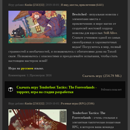
Игру добавил
Kusko [2563|32]
| 2019-10-01 |
Я ищу, квесты, приключения (6441)
Bewitched
- визуальная новелла с
элементами квеста о
приключениях в мире магии от
создателей жестокой хоррор
новеллы для взрослых
Still Alive
.
Станьте учеником одной из самых
своеобразных и харизматичных
ведьм! Погрузитесь в мир, полный
странностей и необычностей, и познакомьтесь с обитателями дома на Тихой
скале. Познакомьтесь с опасностями и преодолевайте испытания, чтобы стать
настоящим мастером зелий!
Игра на
русском
языке.
Комментариев: 1 | Просмотров: 3816
Скачать игру (254.79 Мб.)
Скачать игру Tenderfoot Tactics: The Foreverlands -
Рейтинга пока нет
торрент, игра на стадии разработки
Игру добавил
Kusko [2563|32]
| 2019-10-01 |
Ролевые игры (RPG) (3506)
Tenderfoot Tactics: The
Foreverlands
- очень стильная и
элегантная тактическая пошаговая
RPG, в котором ваша команда