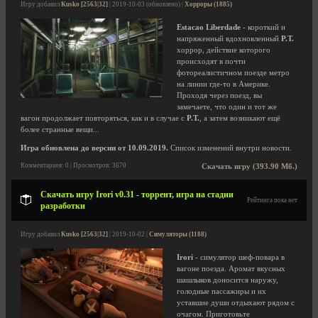
Игру добавил
Kusko [2563|32]
| 2019-10-03 (обновлено) |
Хорроры (1885)
Estacao Liberdade
- короткий и
напряженный вдохновленный
P.T.
хоррор, действие которого
происходят в почти
фотореалистичном поезде метро
на линии где-то в Америке.
Проходя через поезд, вы
замечаете, что один и тот же
вагон продолжает повторяться, как и в случае с
P.T.
, а затем возникают ещё
более странные вещи...
Игра обновлена до версии от 10.09.2019.
Список изменений внутри новости.
Комментариев: 0 | Просмотров: 3670
Скачать игру (393.90 Мб.)
Скачать игру Irori v0.31 - торрент, игра на стадии
Рейтинга пока нет
разработки
Игру добавил
Kusko [2563|32]
| 2019-10-02 |
Симуляторы (1188)
Irori
- симулятор шеф-повара в
вагоне поезда. Аромат вкусных
шашлыков доносится наружу,
голодные пассажиры и их
уставшие души отдыхают рядом с
очагом. Приготовьте