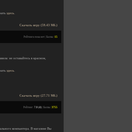
нать
здесь
.
Скачать игру (59.43 Мб.)
Рейтинга пока нет | Баллы:
15
вила: не оставайтесь в красном,
нать
здесь
.
Скачать игру (27.71 Мб.)
Рейтинг:
7.8 (4)
| Баллы:
3755
ального компьютера. В магазине Вы