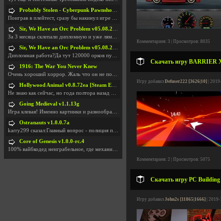
Probably Stolen - Cyberpunk Pawnshop Simulator v048c [Playtest]
Поиграв в плейтест, сразу бы накинул игре наивысши
Sir, We Have an Orc Problem v05.08.2026
За 3 месяца склепали дипломную и уже лям двести ба
Комментариев: 3 | Просмотров: 8035
Sir, We Have an Orc Problem v05.08.2026
Дипломная работа?Да тут 120000 орков путь выбирают
Скачать игру BARRIER X v
1916: The War You Never Knew
Очень хороший хоррор. Жаль что он не получил должн
Игру добавил
Defuser222 [3626|10]
| 2019
Hollywood Animal v0.8.72ea [Steam Early Access]
Не знаю как сейчас, но года полтора назад игра был
Going Medieval v1.1.13g
Игра клевая! Именно картинки и разнообразия в стро
Ostranauts v1.0.0.7a
karry299 сказал:Главный вопрос - полиция по-прежне
Core of Genesis v1.0.0-rc.4
100% вайбкодед неиграбельное, где механики знает т
Комментариев: 2 | Просмотров: 5075
Скачать игру PC Building 
Игру добавил
John2s [11865|1666]
| 2019-