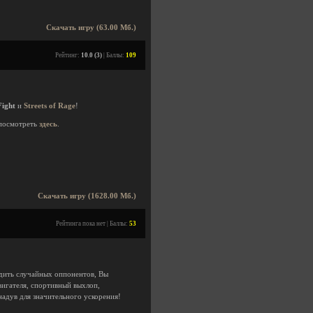
Скачать игру (63.00 Мб.)
Рейтинг:
10.0 (3)
| Баллы:
109
Fight
и
Streets of Rage
!
посмотреть
здесь
.
Скачать игру (1628.00 Мб.)
Рейтинга пока нет | Баллы:
53
едить случайных оппонентов, Вы
вигателя, спортивный выхлоп,
надув для значительного ускорения!