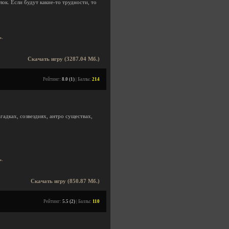
ок. Если будут какие-то трудности, то
ь
.
Скачать игру (3287.04 Мб.)
Рейтинг:
8.0 (1)
| Баллы:
214
гадках, созвездиях, антро существах,
ь
.
Скачать игру (850.87 Мб.)
Рейтинг:
5.5 (2)
| Баллы:
110