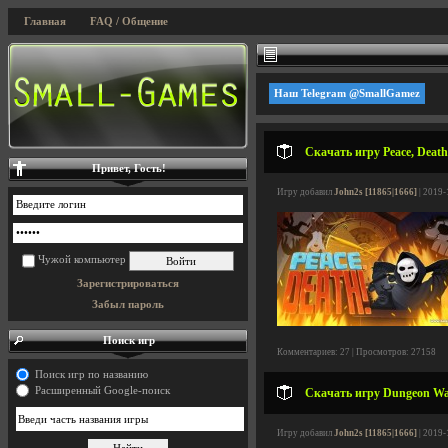
Главная
FAQ / Общение
Наш Telegram @SmallGamez
Скачать игру Peace, Death
Привет, Гость!
Игру добавил
John2s [11865|1666]
| 2019-
Чужой компьютер
Зарегистрироваться
Забыл пароль
Поиск игр
Комментариев: 27 | Просмотров: 27158
Поиск игр по названию
Расширенный Google-поиск
Скачать игру Dungeon Warf
Игру добавил
John2s [11865|1666]
| 2019-