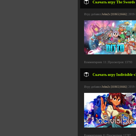
Скачать игру The Swords o
Игру добавил
John2s [11865|1666]
| 2019-
Комментариев: 11 | Просмотров: 13793
Скачать игру Indivisible v
Игру добавил
John2s [11865|1666]
| 2019-
Комментариев: 8 | Просмотров: 11787