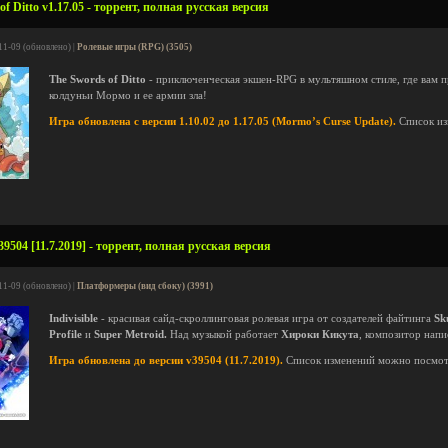
f Ditto v1.17.05 - торрент, полная русская версия
11-09 (обновлено) |
Ролевые игры (RPG) (3505)
The Swords of Ditto
- приключенческая экшен-RPG в мультяшном стиле, где вам п
колдуньи Мормо и ее армии зла!
Игра обновлена с версии 1.10.02 до 1.17.05 (Mormo’s Curse Update).
Список из
39504 [11.7.2019] - торрент, полная русская версия
11-09 (обновлено) |
Платформеры (вид сбоку) (3991)
Indivisible
- красивая сайд-скроллинговая ролевая игра от создателей файтинга
Sku
Profile
и
Super Metroid.
Над музыкой работает
Хироки Кикута
, композитор нап
Игра обновлена до версии v39504 (11.7.2019).
Список изменений можно посмо