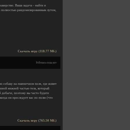
акерство. Ваша задача - найти и
ся полностью рандомизированным лутом,
Скачать игру (118.77 Мб.)
Рейтинга пока нет
ю собаку на пшеничном поле, где живет
еиной нижней частью тела, который
 добыче, поэтому вы часто будете
когда он преследует вас по полю (что
Скачать игру (765.50 Мб.)