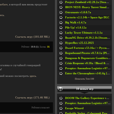
Project Zomboid v42.20.2a [Steam Early Access]
arfare
, в которой вам вновь предстоит
IRON NEST: Heavy Turret Simulator v1.0a
Ostranauts v1.0.0.7a
десь
.
Factorio v2.1.14b + Space Age DLC
Big Walk v1.4.7a
Pile Up! v1.0.12a
Lucky Tower Ultimate v1.1.1a
Скачать игру (101.68 Мб.)
BeamNG Drive v0.39.2.1b [Steam Early Access]
HyperBox v25.12.2025
Рейтинг:
10.0 (1)
| Баллы:
16
Dwarf Fortress v53.16a / + Русская Версия v50.12a
Roguebound Pirates v0.7.0.1a [Playtest]
Dungeons & Degenerate Gamblers v2.0.2a
Crisis Response v0.10a / Blood & Bullet
рогалика и случайной генерацией
Prospice: Anomalous Logistics v97 [Playtest]
м!
Enter the Chronosphere v141.6g [Steam Early Access]
ений можно посмотреть
здесь
.
Показать Топ-100
10 новых игр
Скачать игру (171.46 Мб.)
DOOM The Gallery Experience v1.4.2
Prospice: Anomalous Logistics v97 [Playtest]
Рейтинга пока нет
Escape Wizard
Probably Stolen - Cyberpunk Pawnshop Simulator v048c [Playtest]