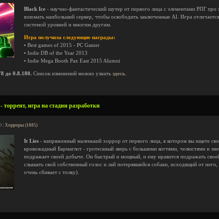
Black Ice
- научно-фантастический шутер от первого лица с элементами РПГ про х
взломать наибольший сервер, чтобы освободить заключенные AI. Игра отличает
системой уровней и многим другим.
Игра получила следующие награды:
• Best games of 2015 - PC Gamer
• Indie DB of the Year 2013
• Indie Mega Booth Pax East 2015 Alumni
 до 0.8.180.
Список изменений можно узнать
здесь
.
8 - торрент, игра на стадии разработки
9 |
Хорроры (1885)
It Lies
- напряженный маленький хоррор от первого лица, в котором вы ищете сво
кровожадный Бармаглот - гротескный зверь с большими когтями, челюстями и зм
подражает своей добыче. Он быстрый и мощный, и ему нравится подражать своей
слышать свой собственный голос и лай потерявшейся собаки, исходящий от него, 
очень сбивает с толку).