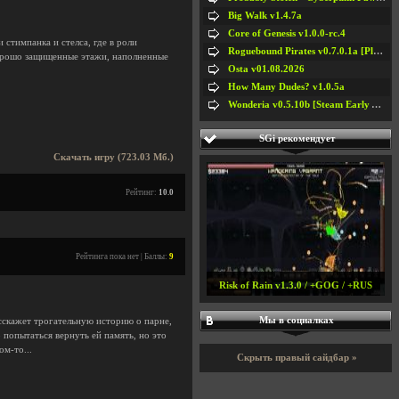
Big Walk v1.4.7a
Core of Genesis v1.0.0-rc.4
 стимпанка и стелса, где в роли
Roguebound Pirates v0.7.0.1a [Playtest]
хорошо защищенные этажи, наполненные
Osta v01.08.2026
How Many Dudes? v1.0.5a
Wonderia v0.5.10b [Steam Early Access]
SGi рекомендует
Скачать игру (723.03 Мб.)
Рейтинг:
10.0
Рейтинга пока нет | Баллы:
9
Risk of Rain v1.3.0 / +GOG / +RUS
Мы в социалках
асскажет трогательную историю о парне,
 попытаться вернуть ей память, но это
ом-то...
Скрыть правый сайдбар »