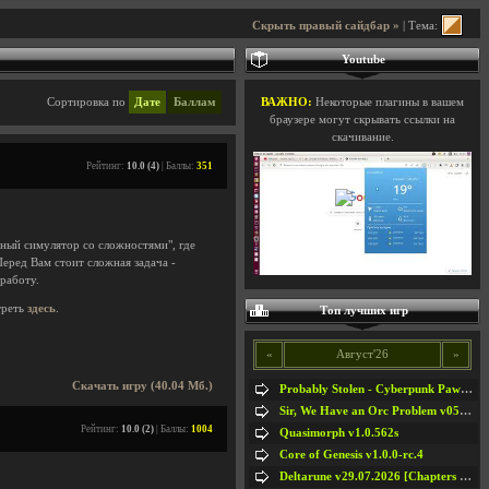
Скрыть правый сайдбар »
| Тема:
Youtube
Сортировка по
Дате
Баллам
ВАЖНО:
Некоторые плагины в вашем
браузере могут скрывать ссылки на
скачивание.
Рейтинг:
10.0 (4)
| Баллы:
351
дный симулятор со сложностями", где
Перед Вам стоит сложная задача -
работу.
треть
здесь
.
Топ лучших игр
«
Август'26
»
Скачать игру (40.04 Мб.)
Probably Stolen - Cyberpunk Pawnshop Simulator v048c [Playtest]
Sir, We Have an Orc Problem v05.08.2026
Рейтинг:
10.0 (2)
| Баллы:
1004
Quasimorph v1.0.562s
Core of Genesis v1.0.0-rc.4
Deltarune v29.07.2026 [Chapters 1-5] / + RUS [Chapters 1-5]