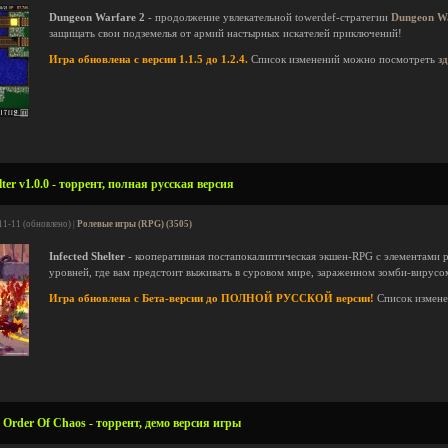
Dungeon Warfare 2
- продолжение увлекательной towerdef-стратегии
Dungeon W
защищать свои подземелья от армий настырных искателей приключений!
Игра обновлена с версии 1.1.5 до 1.2.4.
Список изменений можно посмотреть
з
ter v1.0.0 - торрент, полная русская версия
11-11 (обновлено) |
Ролевые игры (RPG) (3505)
Infected Shelter
- кооперативная постапокалиптическая экшен-RPG с элементами 
уровней, где вам предстоит выживать в суровом мире, зараженном зомби-вирусо
Игра обновлена с Бета-версии до ПОЛНОЙ РУССКОЙ версии!
Список измен
 Order Of Chaos - торрент, демо версия игры