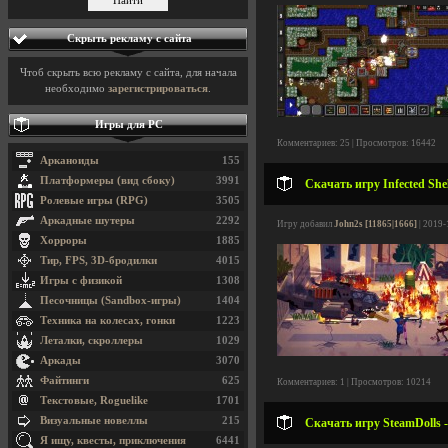
Скрыть рекламу с сайта
Чтоб скрыть всю рекламу с сайта, для начала
необходимо
зарегистрироваться
.
Игры для PC
Комментариев: 25 | Просмотров: 16442
Арканоиды
155
Платформеры (вид сбоку)
3991
Скачать игру Infected Shel
Ролевые игры (RPG)
3505
Аркадные шутеры
2292
Игру добавил
John2s [11865|1666]
| 2019-
Хорроры
1885
Тир, FPS, 3D-бродилки
4015
Игры с физикой
1308
Песочницы (Sandbox-игры)
1404
Техника на колесах, гонки
1223
Леталки, скроллеры
1029
Аркады
3070
Файтинги
625
Комментариев: 1 | Просмотров: 10214
Текстовые, Roguelike
1701
Визуальные новеллы
215
Скачать игру SteamDolls -
Я ищу, квесты, приключения
6441