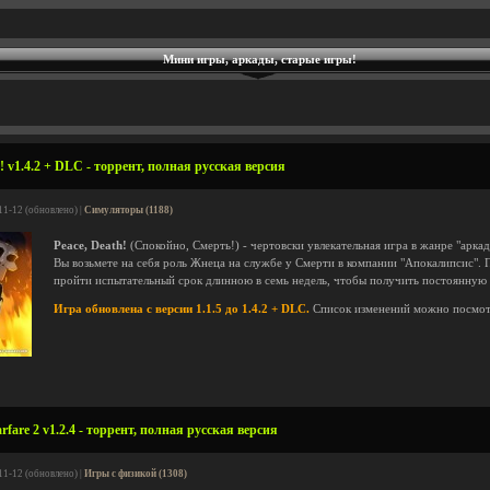
Мини игры, аркады, старые игры!
! v1.4.2 + DLC - торрент, полная русская версия
11-12 (обновлено) |
Симуляторы (1188)
Peace, Death!
(Спокойно, Смерть!) - чертовски увлекательная игра в жанре "арка
Вы возьмете на себя роль Жнеца на службе у Смерти в компании "Апокалипсис". 
пройти испытательный срок длинною в семь недель, чтобы получить постоянную 
Игра обновлена с версии 1.1.5 до 1.4.2 + DLC.
Список изменений можно посмо
are 2 v1.2.4 - торрент, полная русская версия
11-12 (обновлено) |
Игры с физикой (1308)