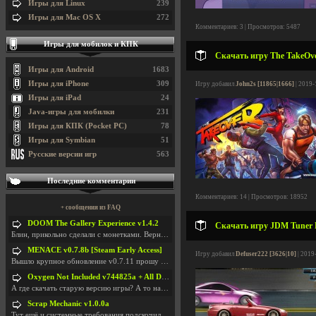
Игры для Linux
239
Игры для Mac OS X
272
Комментариев: 3 | Просмотров: 5487
Игры для мобилок и КПК
Скачать игру The TakeOver
Игры для Android
1683
Игры для iPhone
309
Игру добавил
John2s [11865|1666]
| 2019-
Игры для iPad
24
Java-игры для мобилки
231
Игры для КПК (Pocket PC)
78
Игры для Symbian
51
Русские версии игр
563
Последние комментарии
Комментариев: 14 | Просмотров: 18952
+ сообщения из FAQ
DOOM The Gallery Experience v1.4.2
Скачать игру JDM Tuner R
Блин, прикольно сделали с монетками. Вернулся в св
MENACE v0.7.8b [Steam Early Access]
Игру добавил
Defuser222 [3626|10]
| 2019
Вышло крупное обновление v0.7.11 прошу обновить
Oxygen Not Included v744825a + All DLC
А где скачать старую версию игры? А то на новой но
Scrap Mechanic v1.0.0a
Тут ещё и системные требования подскочили. Если не