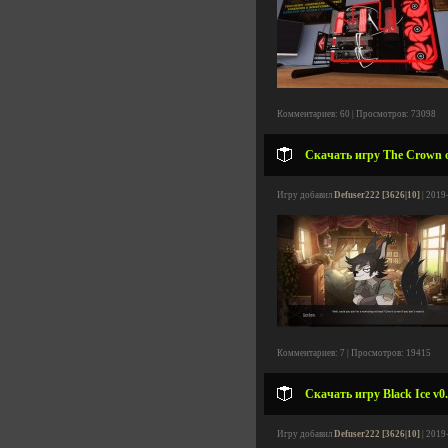
Комментариев: 60 | Просмотров: 73098
Скачать игру The Crown of
Игру добавил
Defuser222 [3626|10]
| 2019
Комментариев: 7 | Просмотров: 19415
Скачать игру Black Ice v0.
Игру добавил
Defuser222 [3626|10]
| 2019