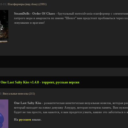
11-11 |
Платформеры (вид сбоку) (3991)
SteamDolls - Order Of Chaos
- брутальный metroidvania-платформер с элементами
хитрого вора и анархиста по имени "Шепот" вам предстоит пробиваться через 
ловушками и врагами!
ne Last Salty Kiss v1.4.0 - торрент, русская версия
0 |
Визуальные новеллы (215)
One Last Salty Kiss
- романтическая кинетическая визуальная новелла, которая р
который находит на пляже девушку Аззурру, которая потеряла память. Вам нужно
будет не так просто, как кажется, и вам придется узнать, каково это заботиться о к
На
русском
языке.