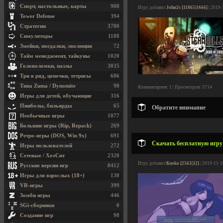
Спорт, настольные, карты
988
Игру добавил
John2s [11865|1666]
| 2019-
Tower Defense
394
Стратегии
3780
Симуляторы
1188
Змейки, поедалки, эволюция
72
Тайм менеджмент, тайкуны
1020
Головоломки, пазлы
3035
Три в ряд, цепочки, тетрисы
686
Типа Zuma / Dynomite
98
Комментариев: 1 | Просмотров: 5714
Игры для детей, обучающие
316
Пинболы, бильярды
65
Обратите внимание
Необычные игры
1077
Большие игры (Rip, Repack)
269
Ретро-игры (DOS, Win 9x)
691
Скачать бесплатную игру O
Игры пользователей
272
Сетевые / ХотСит
2320
Игру добавил
Kusko [2563|32]
| 2019-11-1
Русские версии игр
8412
Игры для взрослых (18+)
130
VR-игры
399
Зомби игры
446
SGi-сборники
0
Создание игр
98