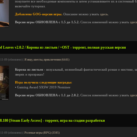
покупаете все необходимые компоненты и затем устанавливаете их в системный бл
включайте туториал.
Добавлена GOG-версия игры.
Описание можно узнать
здесь
.
Версия игры ОБНОВЛЕНА с 1.5 до 1.5.2.
Список изменений можно узнать
здес
 Leaves v2.0.2 / Корона из листьев / +OST - торрент, полная русская версия
-11-09 (обновлено) |
Я ищу, квесты, приключения (6441)
Корона из листьев
- визуальный, нелинейный фантастический роман о мистике, за
зверях и призраках!
Игра получила следующие награды:
• Gaming Award SXSW 2019 Nominee
Версия игры ОБНОВЛЕНА с 1.1 до 2.0.2.
Список изменений можно узнать
здес
8.180 [Steam Early Access] - торрент, игра на стадии разработки
-11-09 (обновлено) |
Ролевые игры (RPG) (3505)