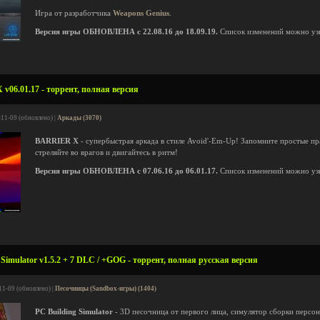
Игра от разработчика
Weapons Genius
.
Версия игры ОБНОВЛЕНА с 22.08.16 до 18.09.19.
Список изменений можно уз
06.01.17 - торрент, полная версия
-11-09 (обновлено) |
Аркады (3070)
BARRIER X
- супербыстрая аркада в стиле Avoid'-Em-Up! Запомните простые пра
стреляйте во врагов и двигайтесь в ритм!
Версия игры ОБНОВЛЕНА с 07.06.16 до 06.01.17.
Список изменений можно уз
Simulator v1.5.2 + 7 DLC / +GOG - торрент, полная русская версия
11-09 (обновлено) |
Песочницы (Sandbox-игры) (1404)
PC Building Simulator
- 3D песочница от первого лица, симулятор сборки персон