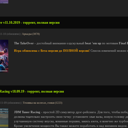
 v11.10.2019 - торрент, полная версия
11-10 (обновлено) |
Аркады (3070)
The TakeOver
- достойный внимания олдскульный
beat 'em up
по мотивам
Final 
Игра обновлена с Бета-версии до ПОЛНОЙ версии!
Список изменений можно 
acing v18.09.19 - торрент, полная версия
-11-09 (обновлено) |
Техника на колесах, гонки (1223)
JDM Tuner Racing
- простой 2D симулятор дрэг-рейсинга. Для того, чтобы поб
должны тщательно настроить свою тачку: установите злые валы, новую головку д
улучшенную систему впуска, кованные поршни, закись азота, и конечно же турбо
Кроме увеличения мощности Вы также можете поработать и над внешним видом.