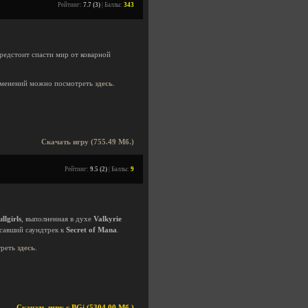
Рейтинг:
7.7 (3)
| Баллы:
343
редстоит спасти мир от коварной
менений можно посмотреть
здесь
.
Скачать игру (755.49 Мб.)
Рейтинг:
9.5 (2)
| Баллы:
9
llgirls
, выполненная в духе
Valkyrie
исавший саундтрек к
Secret of Mana
.
треть
здесь
.
Скачать игру с BGi (5304.00 Мб.)