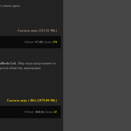
о узнать
здесь
.
Скачать игру (523.41 Мб.)
Рейтинг:
9.7 (9)
| Баллы:
170
dlocks Ltd.
. Мир игры представляет из
росов общества, корпорации
.
Скачать игру с BGi (2979.00 Мб.)
Рейтинг:
10.0 (1)
| Баллы:
47