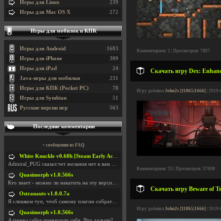
Игры для Linux
239
Игры для Mac OS X
272
Игры для мобилок и КПК
Игры для Android
1683
Комментариев: 2 | Просмотров: 7807
Игры для iPhone
309
Игры для iPad
24
Скачать игру Dex: Enhance
Java-игры для мобилки
231
Игры для КПК (Pocket PC)
78
Игру добавил
John2s [11865|1666]
| 2019-
Игры для Symbian
51
Русские версии игр
563
Последние комментарии
+ сообщения из FAQ
White Knuckle v0.60h [Steam Early Access]
Admiral_PUG сказал:чет желания нет к вам сюда захо
Комментариев: 23 | Просмотров: 37698
Quasimorph v1.0.566s
Кто знает - можно ли накатить на эту версию моды?
Скачать игру Beware of Tr
Ostranauts v1.0.0.7a
Я слишком туп, чтоб самому плагин собрать. И что-т
Игру добавил
John2s [11865|1666]
| 2019-
Quasimorph v1.0.566s
Админы сайта превзошли себя. Что дальше? Засунь се