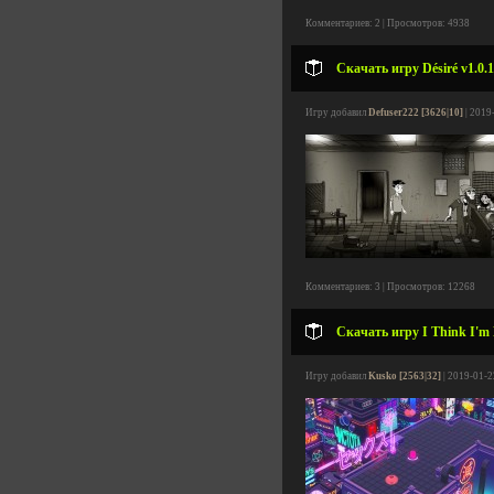
Комментариев: 2 | Просмотров: 4938
Скачать игру Désiré v1.0.1
Игру добавил
Defuser222 [3626|10]
| 2019
Комментариев: 3 | Просмотров: 12268
Скачать игру I Think I'm 
Игру добавил
Kusko [2563|32]
| 2019-01-2