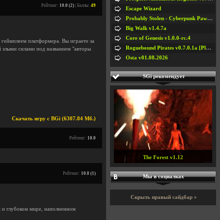
Рейтинг:
10.0 (2)
| Баллы:
49
Escape Wizard
Probably Stolen - Cyberpunk Pawnshop Simulator v048c [Playtest]
Big Walk v1.4.7a
Core of Genesis v1.0.0-rc.4
 геймплеем платформера. Вы играете за
Roguebound Pirates v0.7.0.1a [Playtest]
й злыми силами под названием "авторы
Osta v01.08.2026
SGi рекомендует
Скачать игру с BGi (6307.84 Мб.)
Рейтинг:
10.0
The Forest v1.12
Рейтинг:
10.0 (1)
Мы в социалках
Скрыть правый сайдбар »
м и глубоком мире, наполненном