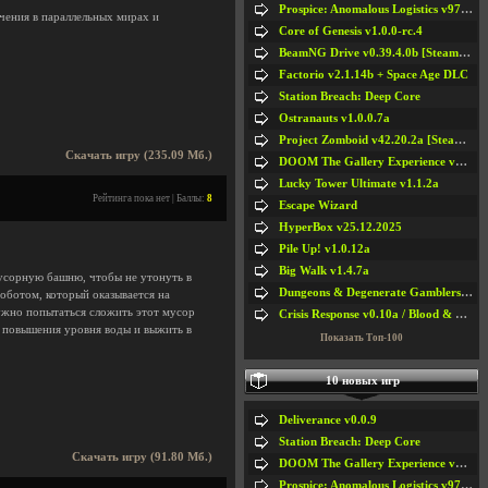
Prospice: Anomalous Logistics v97 [Playtest]
чения в параллельных мирах и
Core of Genesis v1.0.0-rc.4
BeamNG Drive v0.39.4.0b [Steam Early Access]
Factorio v2.1.14b + Space Age DLC
Station Breach: Deep Core
Ostranauts v1.0.0.7a
Project Zomboid v42.20.2a [Steam Early Access]
Скачать игру (235.09 Мб.)
DOOM The Gallery Experience v1.4.2
Lucky Tower Ultimate v1.1.2a
Рейтинга пока нет | Баллы:
8
Escape Wizard
HyperBox v25.12.2025
Pile Up! v1.0.12a
Big Walk v1.4.7a
мусорную башню, чтобы не утонуть в
Dungeons & Degenerate Gamblers v2.0.2a
роботом, который оказывается на
ужно попытаться сложить этот мусор
Crisis Response v0.10a / Blood & Bullet
ь повышения уровня воды и выжить в
Показать Топ-100
10 новых игр
Deliverance v0.0.9
Station Breach: Deep Core
Скачать игру (91.80 Мб.)
DOOM The Gallery Experience v1.4.2
Prospice: Anomalous Logistics v97 [Playtest]