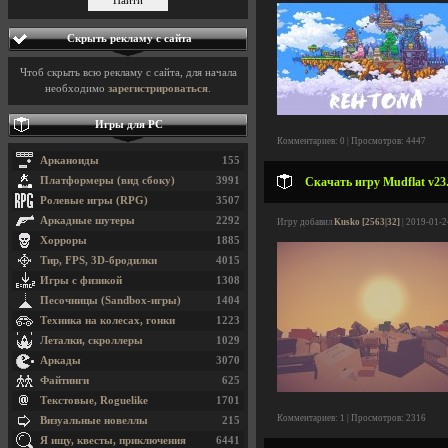
Скрыть рекламу с сайта
Чтоб скрыть всю рекламу с сайта, для начала
необходимо
зарегистрироваться
.
Игры для PC
Комментариев: 0 | Просмотров: 4447
Арканоиды
155
Платформеры (вид сбоку)
3991
Скачать игру Mudflat v23.
Ролевые игры (RPG)
3507
Аркадные шутеры
2292
Игру добавил
Kusko [2563|32]
| 2019-01-2
Хорроры
1885
Тир, FPS, 3D-бродилки
4015
Игры с физикой
1308
Песочницы (Sandbox-игры)
1404
Техника на колесах, гонки
1223
Леталки, скроллеры
1029
Аркады
3070
Файтинги
625
Текстовые, Roguelike
1701
Комментариев: 1 | Просмотров: 2316
Визуальные новеллы
215
Я ищу, квесты, приключения
6441