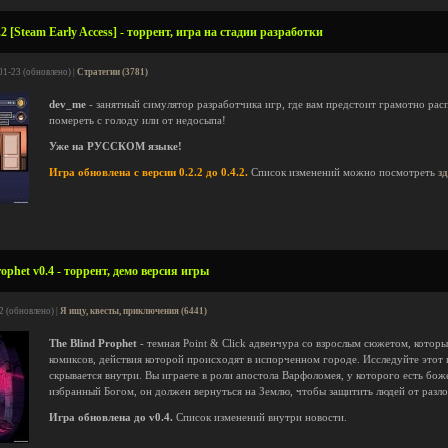
2 [Steam Early Access] - торрент, игра на стадии разработки
01-23 (обновлено) |
Стратегии (3781)
dev_me
- занятный симулятор разработчика игр, где вам предстоит грамотно расп
помереть с голоду или от недосыпа!
Уже на РУССКОМ языке!
Игра обновлена с версии 0.2.2 до 0.4.2.
Список изменений можно посмотреть
з
ophet v0.4 - торрент, демо версия игры
2 (обновлено) |
Я ищу, квесты, приключения (6441)
The Blind Prophet
- темная Point & Click адвенчура со взрослым сюжетом, котор
комиксов, действия которой происходят в испорченном городе. Исследуйте этот 
скрывается внутри. Вы играете в роли апостола Варфоломея, у которого есть бож
избранный Богом, он должен вернуться на Землю, чтобы защитить людей от разл
Игра обновлена до v0.4.
Список изменений внутри новости.