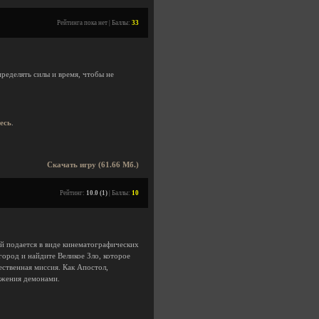
Рейтинга пока нет | Баллы:
33
ределять силы и время, чтобы не
десь
.
Скачать игру (61.66 Мб.)
Рейтинг:
10.0 (1)
| Баллы:
10
ый подается в виде кинематографических
город и найдите Великое Зло, которое
ественная миссия. Как Апостол,
ожения демонами.