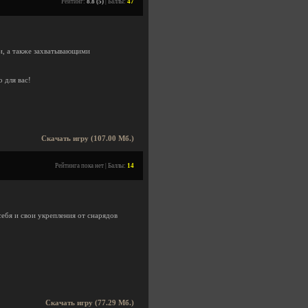
Рейтинг:
8.8 (5)
| Баллы:
47
, а также захватывающими
 для вас!
Скачать игру (107.00 Мб.)
Рейтинга пока нет | Баллы:
14
себя и свои укрепления от снарядов
Скачать игру (77.29 Мб.)