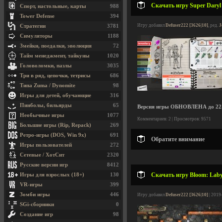
Скачать игру Super Daryl 
Спорт, настольные, карты
988
Tower Defense
394
Игру добавил
Defuser222 [3626|10]
, ред.
J
Стратегии
3781
Симуляторы
1188
Змейки, поедалки, эволюция
72
Тайм менеджмент, тайкуны
1020
Головоломки, пазлы
3035
Три в ряд, цепочки, тетрисы
686
Типа Zuma / Dynomite
98
Игры для детей, обучающие
316
Пинболы, бильярды
65
Версия игры ОБНОВЛЕНА до 22.
Необычные игры
1077
Комментариев: 2 | Просмотров: 9571
Большие игры (Rip, Repack)
269
Ретро-игры (DOS, Win 9x)
691
Обратите внимание
Игры пользователей
272
Сетевые / ХотСит
2320
Русские версии игр
8412
Скачать игру Bloom: Labyr
Игры для взрослых (18+)
130
VR-игры
399
Зомби игры
446
Игру добавил
Defuser222 [3626|10]
| 2019
SGi-сборники
0
Создание игр
98