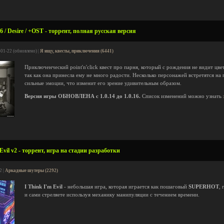
6 / Desire / +OST - торрент, полная русская версия
-01-22 (обновлено) |
Я ищу, квесты, приключения (6441)
Приключенческий point'n'click квест про парня, который с рождения не видит цв
так как она принесла ему не много радости. Несколько персонажей встретятся на 
сильные эмоции, что изменит его зрение удивительным образом.
Версия игры ОБНОВЛЕНА с 1.0.14 до 1.0.16.
Список изменений можно узнать
Evil v2 - торрент, игра на стадии разработки
2 |
Аркадные шутеры (2292)
I Think I'm Evil
- небольшая игра, которая играется как пошаговый
SUPERHOT
, 
и сами стреляете используя механику манипуляции с течением времени.