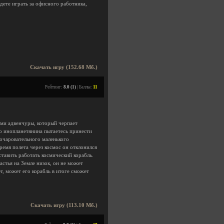
удете играть за офисного работника,
Скачать игру (152.68 Мб.)
Рейтинг:
8.0 (1)
| Баллы:
11
ами адвенчуры, который черпает
го инопланетянина пытаетесь принести
 очаровательного маленького
ремя полета через космос он отклонился
аставить работать космический корабль.
стья на Земле низок, он не может
ет, может его корабль в итоге сможет
Скачать игру (113.10 Мб.)