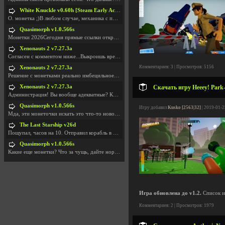
White Knuckle v0.60h [Steam Early Access]
О. монетка ;)В любом случае, механика с поиском мо
Quasimorph v1.0.566s
Монетки 2026Сегодня прямые ссылки открываются посл
Xenonauts 2 v7.27.3a
Согласен с комментом ниже...Выкроишь время чтобы з
Комментариев: 3 | Просмотров: 5156
Xenonauts 2 v7.27.3a
Решение с монетками реально имбецильное. Как сдела
Xenonauts 2 v7.27.3a
Скачать игру Heeey! Park-
Администрация! Вы вообще адекватные? Какие монетки
Quasimorph v1.0.566s
Игру добавил
Kusko [2563|32]
| 2019-01-2
Мда, эти монеточки искать это что-то новое в сфере
The Last Starship v26d
Пощупал, часов на 10. Отправил корабль в другую Га
Quasimorph v1.0.566s
Какие еще монетки? Что за чущь, дайте нормально ск
Игра обновлена до v1.2.
Список и
Комментариев: 2 | Просмотров: 1979