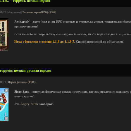
.1.9.7 - торрент, полная версия
01-23 (обновлено) |
Ролевые игры (RPG) (3507)
AntharioN
- достойная инди-RPG с живым и открытым миром, пошаговыми боями
приключениями!
Если вы любите творить безумие направо и налево, то эта игра создана специально
Игра обновлена с версии 1.1.8 до 1.1.9.7.
Список изменений не обнаружен.
 торрент, полная русская версия
01-23 |
Игры с физикой (1308)
Siege Saga
- занятная физическая аркада-песочница, где вам предстоит защищать 
ваших врагов!
Это
Angry Birds
наоборот!