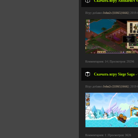
Скачать игру AntharioN v1
Игру добавил
John2s [11865|1666]
| 2019-
Комментариев: 14 | Просмотров: 29296
Скачать игру Siege Saga -
Игру добавил
John2s [11865|1666]
| 2019-
Комментариев: 1 | Просмотров: 3626