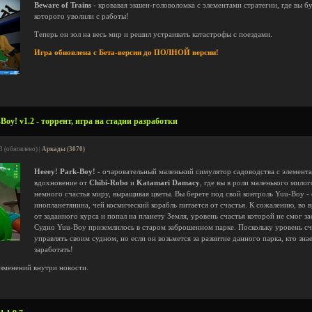
Beware of Trains
- кровавая экшен-головоломка с элементами стратегии, где вы б
которого уволили с работы!
Теперь он зол на весь мир и решил устраивать катастрофы с поездами.
Игра обновлена с Бета-версии до ПОЛНОЙ версии!
Boy! v1.2 - торрент, игра на стадии разработки
3 (обновлено) |
Аркады (3070)
Heeey! Park-Boy!
- очаровательный маленький симулятор садоводства с элемент
вдохновение от
Chibi-Robo
и
Katamari Damacy
, где вы в роли маленького мило
немного счастья миру, выращивая цветы. Вы берете под свой контроль Yuu-Boy -
инопланетянина, чей космический корабль питается от счастья. К сожалению, во в
от заданного курса и попал на планету Земля, уровень счастья которой не смог з
Судно Yuu-Boy приземлилось в старом заброшенном парке. Поскольку уровень сча
управлять своим судном, но если он возьмется за развитие данного парка, кто зна
заработать!
зменений внутри новости.