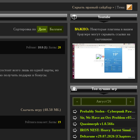
Скрыть правый сайдбар »
| Тема:
Youtube
Сортировка по
Дате
Баллам
ВАЖНО:
Некоторые плагины в вашем
браузере могут скрывать ссылки на
скачивание.
Рейтинг:
10.0 (1)
| Баллы:
20
 состоит всего лишь из одной карты, но
жно получить подарки и бонусы.
Топ лучших игр
«
Август'26
»
Скачать игру (48.50 Мб.)
Probably Stolen - Cyberpunk Pawnshop Simulator v048c [Playtest]
Sir, We Have an Orc Problem v05.08.2026
Рейтинга пока нет | Баллы:
19
Quasimorph v1.0.566s
IRON NEST: Heavy Turret Simulator v1.0a
Deltarune v29.07.2026 [Chapters 1-5] / + RUS [Chapters 1-5]