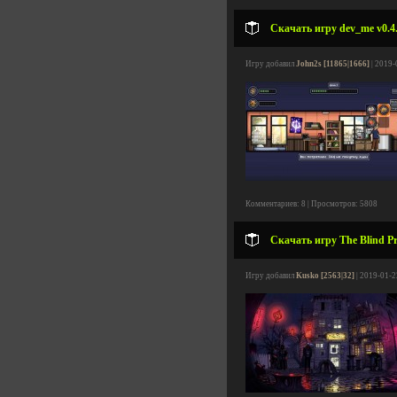
Скачать игру dev_me v0.4.
Игру добавил
John2s [11865|1666]
| 2019-
Комментариев: 8 | Просмотров: 5808
Скачать игру The Blind Pr
Игру добавил
Kusko [2563|32]
| 2019-01-2