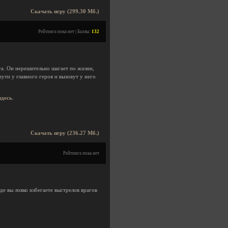
Скачать игру (299.30 Мб.)
Рейтинга пока нет | Баллы:
132
ета. Он нерешительно шагает по жизни,
пути у главного героя и вызовут у него
здесь
.
Скачать игру (236.27 Мб.)
Рейтинга пока нет
где вы ловко избегаете выстрелов врагов