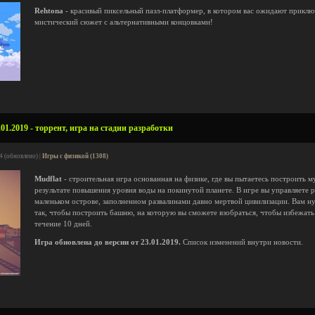
Rehtona
- красивый пиксельный пазл-платформер, в котором вас ожидают приклю
мистический сюжет с альтернативными концовками!
01.2019 - торрент, игра на стадии разработки
4 (обновлено) |
Игры с физикой (1308)
Mudflat
- строительная игра основанная на физике, где вы пытаетесь построить 
результате повышения уровня воды на покинутой планете. В игре вы управляете 
маленьком острове, заполненном развалинами давно мертвой цивилизации. Вам н
так, чтобы построить башню, на которую вы сможете взобраться, чтобы избежат
течение 10 дней.
Игра обновлена до версии от 23.01.2019.
Список изменений внутри новости.