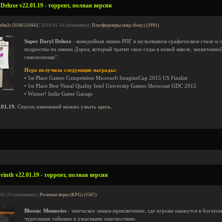
Deluxe v22.01.19 - торрент, полная версия
ohn2s [11865|1666]
| 2019-01-24 (обновлено) |
Платформеры (вид сбоку) (3991)
Super Daryl Deluxe
- комедийная экшен-РПГ в мультяшном графическом стиле и с
подростка по имени Дэрил, который тратит свои годы в новой школе, захваченно
самопомощи".
Игра получила следующие награды:
• 1st Place Games Competition Microsoft ImagineCup 2015 US Finalist
• 1st Place Best Visual Quality Intel University Games Showcase GDC 2015
• Winner! Indie Game Garage
01.19.
Список изменений можно узнать
здесь
.
inth v22.01.19 - торрент, полная версия
-01-24 (обновлено) |
Ролевые игры (RPG) (3507)
Bloom: Memories
- эпическое экшен-приключение, где игроки окажутся в богато
чудесными тайнами и ужасными опасностями.