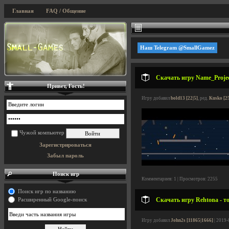
Главная
FAQ / Общение
Наш Telegram @SmallGamez
Скачать игру Name_Project
Привет, Гость!
Игру добавил
bold13 [22|5]
, ред.
Kusko [2
Чужой компьютер
Зарегистрироваться
Забыл пароль
Поиск игр
Комментариев: 1 | Просмотров: 2255
Поиск игр по названию
Скачать игру Rehtona - т
Расширенный Google-поиск
Игру добавил
John2s [11865|1666]
| 2019-