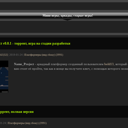
Мини игры, аркады, старые игры!
 v0.0.1 - торрент, игра на стадии разработки
563|32]
| 2019-01-24 |
Платформеры (вид сбоку) (3991)
Name_Project
- аркадный платформер созданный пользователем
bold13
, который
вам стоит её пройти, так как в конце вы получите ключ, с помощью которого мо
оррент, полная версия
01-24 |
Платформеры (вид сбоку) (3991)