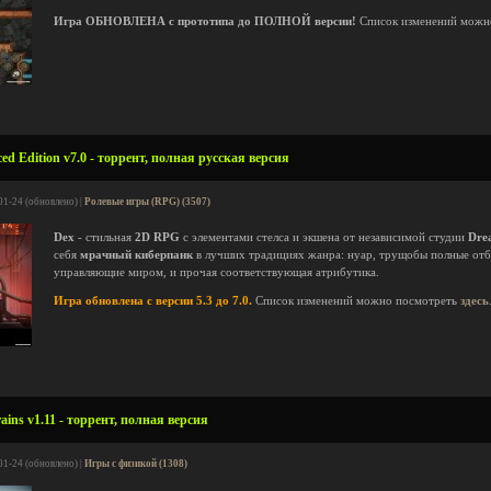
Игра ОБНОВЛЕНА с прототипа до ПОЛНОЙ версии!
Список изменений можн
d Edition v7.0 - торрент, полная русская версия
01-24 (обновлено) |
Ролевые игры (RPG) (3507)
Dex
- стильная
2D RPG
с элементами стелса и экшена от независимой студии
Drea
себя
мрачный киберпанк
в лучших традициях жанра: нуар, трущобы полные отб
управляющие миром, и прочая соответствующая атрибутика.
Игра обновлена с версии 5.3 до 7.0.
Список изменений можно посмотреть
здесь
ains v1.11 - торрент, полная версия
01-24 (обновлено) |
Игры с физикой (1308)