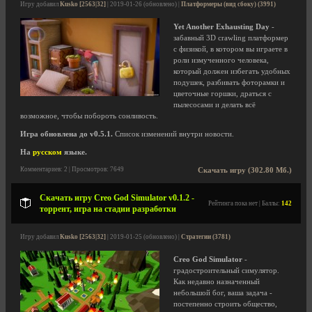
Игру добавил
Kusko [2563|32]
| 2019-01-26 (обновлено) |
Платформеры (вид сбоку) (3991)
Yet Another Exhausting Day
-
забавный 3D crawling платформер
с физикой, в котором вы играете в
роли измученного человека,
который должен избегать удобных
подушек, разбивать фоторамки и
цветочные горшки, драться с
пылесосами и делать всё
возможное, чтобы побороть сонливость.
Игра обновлена до v0.5.1.
Список изменений внутри новости.
На
русском
языке.
Комментариев: 2 | Просмотров: 7649
Скачать игру (302.80 Мб.)
Скачать игру Creo God Simulator v0.1.2 -
Рейтинга пока нет | Баллы:
142
торрент, игра на стадии разработки
Игру добавил
Kusko [2563|32]
| 2019-01-25 (обновлено) |
Стратегии (3781)
Creo God Simulator
-
градостроительный симулятор.
Как недавно назначенный
небольшой бог, ваша задача -
постепенно строить общество,