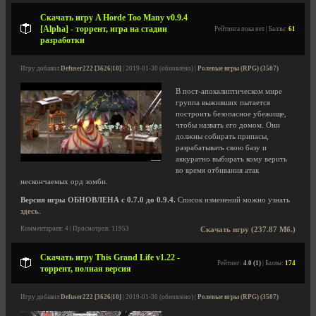
Скачать игру A Horde Too Many v0.9.4
[Alpha] - торрент, игра на стадии
Рейтинга пока нет | Баллы:
61
разработки
Игру добавил
Defuser222 [3626|10]
| 2019-01-30 (обновлено) |
Ролевые игры (RPG) (3507)
В пост-апокалиптическом мире
группа выживших пытается
построить безопасное убежище,
чтобы назвать его домом. Они
должны собирать припасы,
разрабатывать свою базу и
аккуратно выбирать кому верить
во время отбивания атак
нескончаемых орд зомби.
Версия игры ОБНОВЛЕНА с 0.7.0 до 0.9.4.
Список изменений можно узнать
здесь
.
Комментариев: 4 | Просмотров: 11953
Скачать игру (237.87 Мб.)
Скачать игру This Grand Life v1.22 -
Рейтинг:
4.0 (1)
| Баллы:
174
торрент, полная версия
Игру добавил
Defuser222 [3626|10]
| 2019-01-30 (обновлено) |
Ролевые игры (RPG) (3507)