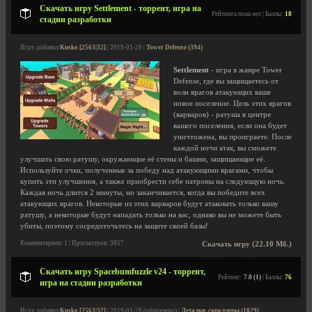
Скачать игру Settlement - торрент, игра на
Рейтинга пока нет | Баллы:
18
стадии разработки
Игру добавил
Kusko [2563|32]
| 2019-01-28 |
Tower Defense (394)
Settlement
- игра в жанре Tower
Defense, где вы защищаетесь от
волн врагов атакующих ваше
новое поселение. Цель этих врагов
(варваров) - ратуша в центре
вашего поселения, если она будет
уничтожена, вы проиграете. После
каждой ночи атак, вы сможете
улучшать свою ратушу, окружающие её стены и башни, защищающие её.
Используйте очки, полученные за победу над атакующими врагами, чтобы
купить эти улучшения, а также приобрести себе патроны на следующую ночь.
Каждая ночь длится 2 минуты, но заканчивается, когда вы победите всех
атакующих врагов. Некоторые из этих варваров будут атаковать только вашу
ратушу, а некоторые будут нападать только на вас, однако вы не можете быть
убиты, поэтому сосредоточьтесь на защите своей базы!
Комментариев: 1 | Просмотров: 3857
Скачать игру (22.10 Мб.)
Скачать игру Spacebumfuzzle v24 - торрент,
Рейтинг:
7.0 (1)
| Баллы:
76
игра на стадии разработки
Игру добавил
Kusko [2563|32]
| 2019-01-28 (обновлено) |
Леталки, скроллеры (1029)