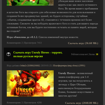
убеждая ваше новое население
верить в вас как своего истинного
бога. Во время вашего пребывания
в качестве бога вы откроете для себя новые возможности для использования и
создания более продвинутых зданий, но будьте осторожны, случайные
события, создаваемые врагом AI, становятся с течением времени всё более
сложными. Сможете ли вы победить вражеского бога и стать для вашего народа
истинным богом, или вы будете постепенно исчезать из памяти людей, которых
вы создали?
Игра обновлена до v0.1.2.
Список изменений внутри новости.
Комментариев: 2 | Просмотров: 7413
Скачать игру (36.60 Мб.)
Скачать игру Unruly Heroes - торрент,
Рейтинга пока нет | Баллы:
38
полная русская версия
Игру добавил
John2s [11866|1666]
| 2019-01-25 |
Платформеры (вид сбоку) (3991)
Unruly Heroes
- великолепный
экшен-платформер для 1-4
игроков, где вы погрузитесь в
легенду о Царе Обезьян,
наполненную безудержными
боями, боевыми искусствами и
многим другим!
Комментариев: 2 | Просмотров: 4290
Скачать игру (2048.00 Мб.)