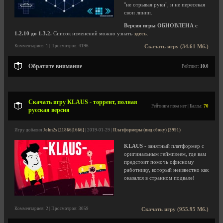
"не отрывая руки", и не пересекая
свои линии.
Версия игры ОБНОВЛЕНА с
1.2.10 до 1.3.2.
Список изменений можно узнать
здесь
.
Комментариев: 1 | Просмотров: 4196
Скачать игру (34.61 Мб.)
Обратите внимание
Рейтинг:
10.0
Скачать игру KLAUS - торрент, полная
Рейтинга пока нет | Баллы:
70
русская версия
Игру добавил
John2s [11866|1666]
| 2019-01-29 |
Платформеры (вид сбоку) (3991)
KLAUS
- занятный платформер с
оригинальным геймплеем, где вам
предстоит помочь офисному
работнику, который неизвестно как
оказался в странном подвале!
Комментариев: 2 | Просмотров: 3059
Скачать игру (955.95 Мб.)