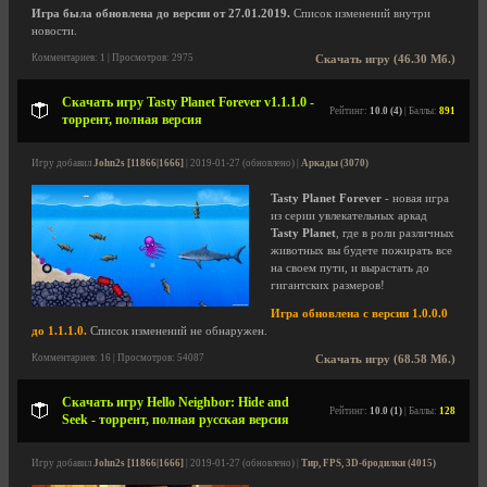
Игра была обновлена до версии от 27.01.2019.
Список изменений внутри
новости.
Комментариев: 1 | Просмотров: 2975
Скачать игру (46.30 Мб.)
Скачать игру Tasty Planet Forever v1.1.1.0 -
Рейтинг:
10.0 (4)
| Баллы:
891
торрент, полная версия
Игру добавил
John2s [11866|1666]
| 2019-01-27 (обновлено) |
Аркады (3070)
Tasty Planet Forever
- новая игра
из серии увлекательных аркад
Tasty Planet
, где в роли различных
животных вы будете пожирать все
на своем пути, и вырастать до
гигантских размеров!
Игра обновлена с версии 1.0.0.0
до 1.1.1.0.
Список изменений не обнаружен.
Комментариев: 16 | Просмотров: 54087
Скачать игру (68.58 Мб.)
Скачать игру Hello Neighbor: Hide and
Рейтинг:
10.0 (1)
| Баллы:
128
Seek - торрент, полная русская версия
Игру добавил
John2s [11866|1666]
| 2019-01-27 (обновлено) |
Тир, FPS, 3D-бродилки (4015)