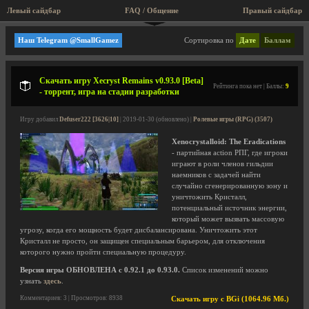
Левый сайдбар
FAQ / Общение
Правый сайдбар
Мини игры, аркады, старые игры!
Наш Telegram @SmallGamez
Сортировка по
Дате
Баллам
Скачать игру Xecryst Remains v0.93.0 [Beta]
Рейтинга пока нет | Баллы:
9
- торрент, игра на стадии разработки
Игру добавил
Defuser222 [3626|10]
| 2019-01-30 (обновлено) |
Ролевые игры (RPG) (3507)
Xenocrystalloid: The Eradications
- партийная action РПГ, где игроки
играют в роли членов гильдии
наемников с задачей найти
случайно сгенерированную зону и
уничтожить Кристалл,
потенциальный источник энергии,
который может вызвать массовую
угрозу, когда его мощность будет дисбалансирована. Уничтожить этот
Кристалл не просто, он защищен специальным барьером, для отключения
которого нужно пройти специальную процедуру.
Версия игры ОБНОВЛЕНА с 0.92.1 до 0.93.0.
Список изменений можно
узнать
здесь
.
Комментариев: 3 | Просмотров: 8938
Скачать игру с BGi (1064.96 Мб.)