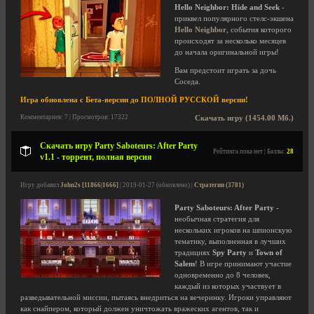
Hello Neighbor: Hide and Seek
-
приквел популярного стелс-экшена
Hello Neighbor
, события которого
происходят за несколько месяцев
до начала оригинальной игры!
Вам предстоит играть за дочь
Соседа.
Игра обновлена с Бета-версии до ПОЛНОЙ РУССКОЙ версии!
Комментариев: 7 | Просмотров: 17322
Скачать игру (1454.00 Мб.)
Скачать игру Party Saboteurs: After Party
Рейтинга пока нет | Баллы:
28
v1.1 - торрент, полная версия
Игру добавил
John2s [11866|1666]
| 2019-01-27 (обновлено) |
Стратегии (3781)
Party Saboteurs: After Party
-
необычная стратегия для
нескольких игроков на шпионскую
тематику, выполненная в лучших
традициях
Spy Party
и
Town of
Salem
! В игре принимают участие
одновременно до 8 человек,
каждый из которых участвует в
разведывательной миссии, пытаясь внедриться на вечеринку. Игроки управляют
как снайпером, который должен уничтожать вражеских агентов, так и