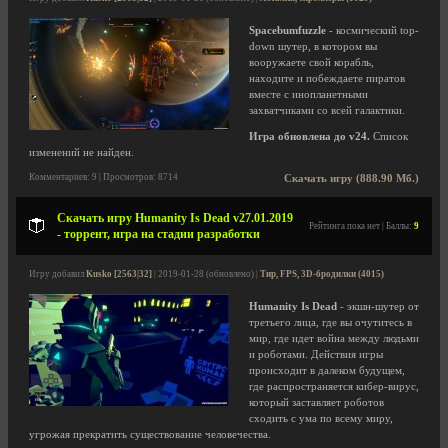
Spacebumfuzzle
- космический top-
down шутер, в котором вы
вооружаете свой корабль,
находите и побеждаете пиратов
вместе с инопланетными
захватчиками со всей галактики.
Игра обновлена до v24.
Список
изменений не найден.
Комментариев: 9 | Просмотров: 8714
Скачать игру (888.90 Мб.)
Скачать игру Humanity Is Dead v27.01.2019
Рейтинга пока нет | Баллы:
9
- торрент, игра на стадии разработки
Игру добавил
Kusko [2563|32]
| 2019-01-28 (обновлено) |
Тир, FPS, 3D-бродилки (4015)
Humanity Is Dead
- экшн-шутер от
третьего лица, где вы очутитесь в
мир, где идет война между людьми
и роботами. Действия игры
происходит в далеком будущем,
где распространяется кибер-вирус,
который заставляет роботов
сходить с ума по всему миру,
угрожая прекратить существование человечества.