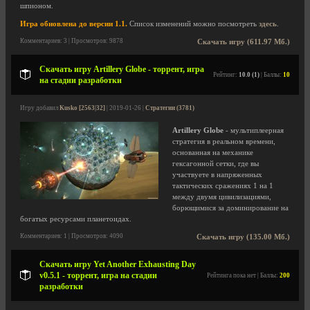
шпионом.
Игра обновлена до версии 1.1.
Список изменений можно посмотреть
здесь
.
Комментариев: 3 | Просмотров: 9878
Скачать игру (611.97 Мб.)
Скачать игру Artillery Globe - торрент, игра
Рейтинг:
10.0 (1)
| Баллы:
10
на стадии разработки
Игру добавил
Kusko [2563|32]
| 2019-01-26 |
Стратегии (3781)
Artillery Globe
- мультиплеерная
стратегия в реальном времени,
основанная на механике
гексагонной сетки, где вы
участвуете в напряженных
тактических сражениях 1 на 1
между двумя цивилизациями,
борющимися за доминирование на
богатых ресурсами планетоидах.
Комментариев: 1 | Просмотров: 4090
Скачать игру (135.00 Мб.)
Скачать игру Yet Another Exhausting Day
v0.5.1 - торрент, игра на стадии
Рейтинга пока нет | Баллы:
200
разработки