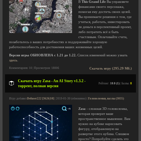
В
This Grand Life
Вы управляете
финансами своего персонажа,
помогая ему достичь своих целей.
Вы принимаете решения о том, где
учиться, работать, инвестировать
ли деньги в перспективный проект,
либо потратить всё и быть
счастливым. Оплачивайте счета,
позаботьтесь о ваших потребностях и поддерживайте хорошую
работоспособность для достижения ваших жизненных целей.
Версия игры ОБНОВЛЕНА с 1.21 до 1.22.
Список изменений можно узнать
здесь
.
Комментариев: 10 | Просмотров: 18006
Скачать игру (295.29 Мб.)
Скачать игру Zasa - An AI Story v1.3.2 -
Рейтинг:
10.0 (1)
| Баллы:
8
торрент, полная версия
Игру добавил
Defuser222 [3626|10]
| 2019-01-30 (обновлено) |
Головоломки, пазлы (3035)
Zasa
- сложная 3D головоломка,
которая проверит ваше
пространственное мышление. Вам
нужно на кубике нарисовать
фигуру, отображенную на
развертке этого кубика. Слишком
просто? Попробуйте сделать это