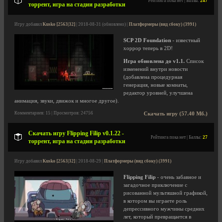
Рейтинга пока нет | Баллы:
247
торрент, игра на стадии разработки
Игру добавил
Kusko [2563|32]
| 2018-08-31 (обновлено) |
Платформеры (вид сбоку) (3991)
SCP 2D Foundation
- известный
хоррор теперь в 2D!
Игра обновлена до v1.1.
Список
изменений внутри новости
(добавлена процедурная
генерация, новые комнаты,
редактор уровней, улучшена
анимация, звуки, движок и многое другое).
Комментариев: 15 | Просмотров: 24756
Скачать игру (57.40 Мб.)
Скачать игру Flipping Filip v0.1.22 -
Рейтинга пока нет | Баллы:
27
торрент, игра на стадии разработки
Игру добавил
Kusko [2563|32]
| 2018-08-29 |
Платформеры (вид сбоку) (3991)
Flipping Filip
- очень забавное и
загадочное приключение с
рисованной мультяшной графикой,
в котором вы играете роль
депрессивного мужчины средних
лет, который превращается в