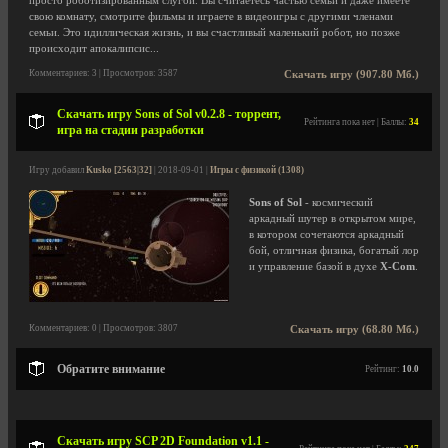
просто роботизированным слугой. Вы считаетесь частью семьи и даже имеете
свою комнату, смотрите фильмы и играете в видеоигры с другими членами
семьи. Это идиллическая жизнь, и вы счастливый маленький робот, но позже
происходит апокалипсис...
Комментариев: 3 | Просмотров: 3587
Скачать игру (907.80 Мб.)
Скачать игру Sons of Sol v0.2.8 - торрент,
Рейтинга пока нет | Баллы:
34
игра на стадии разработки
Игру добавил
Kusko [2563|32]
| 2018-09-01 |
Игры с физикой (1308)
Sons of Sol
- космический
аркадный шутер в открытом мире,
в котором сочетаются аркадный
бой, отличная физика, богатый лор
и управление базой в духе
X-Com
.
Комментариев: 0 | Просмотров: 3807
Скачать игру (68.80 Мб.)
Обратите внимание
Рейтинг:
10.0
Скачать игру SCP 2D Foundation v1.1 -