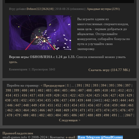
Игру добавил
Defuser222 [3626|10]
| 2018-08-26 (обновлено) |
Аркадные шутеры (2291)
Вы играете одним из
многочисленных сперматозоидов,
ваша цель - первым добраться до
яйцеклетки. Отстреливайте
конкурентов, собирайте бонусы по
пути и улучшайте свою
экипировку.
Версия игры ОБНОВЛЕНА с 1.24 до 1.33.
Список изменений можно узнать
здесь
.
Комментариев: 1 | Просмотров: 5843
Скачать игру (114.77 Мб.)
Перейти на страницу:
< Предыдущая
|
1
| ... |
391
|
392
|
393
|
394
|
395
|
396
|
397
|
398
|
399
|
400
|
401
|
402
|
403
|
404
|
405
|
406
|
407
|
408
|
409
|
410
|
411
|
412
|
413
|
414
|
415
|
416
|
417
|
418
|
419
|
420
|
421
|
422
|
423
|
424
|
425
|
426
|
427
|
428
|
429
|
430
|
431
|
432
|
433
|
434
|
435
|
436
|
437
|
438
|
439
|
440
| [441] |
442
|
443
|
444
|
445
|
446
|
447
|
448
|
449
|
450
|
451
|
452
|
453
|
454
|
455
|
456
|
457
|
458
|
459
|
460
|
461
|
462
|
463
|
464
|
465
|
466
|
467
|
468
|
469
|
470
|
471
|
472
|
473
|
474
|
475
|
476
|
477
|
478
|
479
|
480
|
481
|
482
|
483
|
484
|
485
|
486
|
487
|
488
|
489
|
490
|
491
| ... |
2067
|
Следующая >
Правообладателям
small-games.info © 2008-2024 | Контакты:
e-mail
|
Наш Telegram @SmallGamez