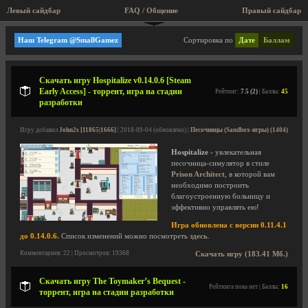
Левый сайдбар
FAQ / Общение
Пра
Мини игры, аркады, старые игры!
Наш Telegram @SmallGamez
Сортировка по
Дате
Баллам
Скачать игру Hospitalize v0.14.0.6 [Steam
Early Access] - торрент, игра на стадии
Рейтинг:
7.5 (2)
| Баллы:
45
разработки
Игру добавил
John2s [11865|1666]
| 2018-09-04 (обновлено) |
Песочницы (Sandbox-игры) (1404)
Hospitalize
- увлекательная
песочница-симулятор в стиле
Prison Architect
, в которой вам
необходимо построить
благоустроенную больницу и
эффективно управлять ею!
Игра обновлена с версии 0.11.4.1
до 0.14.0.6.
Список изменений можно посмотреть
здесь
.
Комментариев: 22 | Просмотров: 19368
Скачать игру (183.41 Мб.)
Скачать игру The Toymaker’s Bequest -
Рейтинга пока нет | Баллы:
16
торрент, игра на стадии разработки