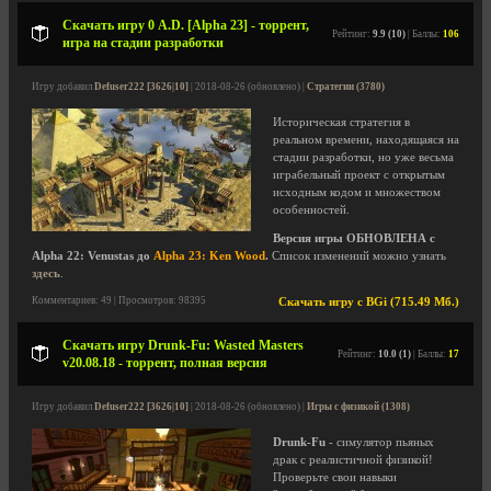
Скачать игру 0 A.D. [Alpha 23] - торрент,
Рейтинг:
9.9 (10)
| Баллы:
106
игра на стадии разработки
Игру добавил
Defuser222 [3626|10]
| 2018-08-26 (обновлено) |
Стратегии (3780)
Историческая стратегия в
реальном времени, находящаяся на
стадии разработки, но уже весьма
играбельный проект с открытым
исходным кодом и множеством
особенностей.
Версия игры ОБНОВЛЕНА с
Alpha 22: Venustas до
Alpha 23: Ken Wood
.
Список изменений можно узнать
здесь
.
Комментариев: 49 | Просмотров: 98395
Скачать игру с BGi (715.49 Мб.)
Скачать игру Drunk-Fu: Wasted Masters
Рейтинг:
10.0 (1)
| Баллы:
17
v20.08.18 - торрент, полная версия
Игру добавил
Defuser222 [3626|10]
| 2018-08-26 (обновлено) |
Игры с физикой (1308)
Drunk-Fu
- симулятор пьяных
драк с реалистичной физикой!
Проверьте свои навыки