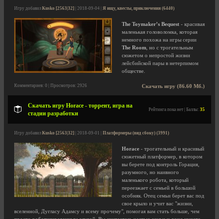
Игру добавил
Kusko [2563|32]
| 2018-09-04 |
Я ищу, квесты, приключения (6440)
The Toymaker’s Bequest
- красивая
маленькая головоломка, которая
немного похожа на игры серии
The Room
, но с трогательным
сюжетом о непростой жизни
лейсбийской пары в нетерпимом
обществе.
Комментариев: 0 | Просмотров: 2926
Скачать игру (86.60 Мб.)
Скачать игру Horace - торрент, игра на
Рейтинга пока нет | Баллы:
35
стадии разработки
Игру добавил
Kusko [2563|32]
| 2018-09-01 |
Платформеры (вид сбоку) (3991)
Horace
- трогательный и красивый
сюжетный платформер, в котором
вы берете под контроль Горация,
разумного, но наивного
маленького робота, который
переезжает с семьей в большой
особняк. Отец семьи берет вас под
свое крыло и учит вас "жизни,
вселенной, Дугласу Адамсу и всему прочему", помогая вам стать больше, чем