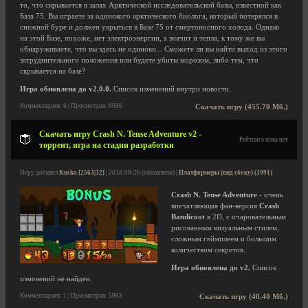
то, что скрывается в залах Арктической исследовательской базы, известной как
База 75. Вы играете за одинокого арктического биолога, который потерялся в
снежной буре и должен укрыться в Базе 75 от смертоносного холода. Однако
на этой Базе, похоже, нет электроэнергии, а значит и тепла, к тому же вы
обнаруживаете, что вы здесь не одиноки... Сможете ли вы найти выход из этого
затруднительного положения или будете убиты морозом, либо тем, что
скрывается на базе?
Игра обновлена до v2.0.0.
Список изменений внутри новости.
Комментариев: 6 | Просмотров: 8696
Скачать игру (455.70 Мб.)
Скачать игру Crash N. Tense Adventure v2 -
Рейтинга пока нет
торрент, игра на стадии разработки
Игру добавил
Kusko [2563|32]
| 2018-08-26 (обновлено) |
Платформеры (вид сбоку) (3991)
Crash N. Tense Adventure
- очень
впечатляющая фан-версия
Crash
Bandicoot
в 2D, с очаровательным
рисованным визуальным стилем,
сложным геймплеем и большим
количеством секретов.
Игра обновлена до v2.
Список
изменений не найден.
Комментариев: 1 | Просмотров: 5963
Скачать игру (40.40 Мб.)