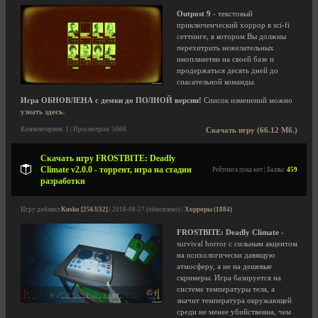
Outpost 9
- текстовый
приключенческий хоррор в sci-fi
сеттинге, в котором Вы должны
перехитрить нежелательных
инопланетян на своей базе и
продержаться десять дней до
спасательной команды.
Игра ОБНОВЛЕНА с демки до ПОЛНОЙ версии!
Список изменений можно
узнать
здесь
.
Комментариев: 1 | Просмотров: 5066
Скачать игру (66.12 Мб.)
Скачать игру FROSTBITE: Deadly
Climate v2.0.0 - торрент, игра на стадии
Рейтинга пока нет | Баллы:
459
разработки
Игру добавил
Kusko [2563|32]
| 2018-08-27 (обновлено) |
Хорроры (1884)
FROSTBITE: Deadly Climate
-
survival horror с сильным акцентом
на психологически давящую
атмосферу, а не на дешевые
скримеры. Игра базируется на
системе температуры тела, а
значит температура окружающей
среди не менее убийственна, чем