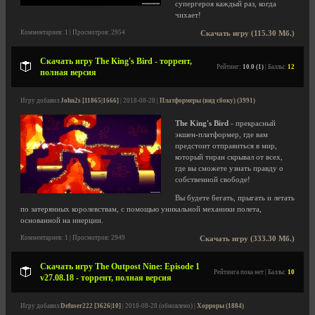
супергероя каждый раз, когда
чихает!
Комментариев: 1 | Просмотров: 2954
Скачать игру (115.30 Мб.)
Скачать игру The King's Bird - торрент,
Рейтинг:
10.0 (1)
| Баллы:
12
полная версия
Игру добавил
John2s [11865|1666]
| 2018-08-28 |
Платформеры (вид сбоку) (3991)
The King's Bird
- прекрасный
экшен-платформер, где вам
предстоит отправиться в мир,
который тиран скрывал от всех,
где вы сможете узнать правду о
собственной свободе!
Вы будете бегать, прыгать и летать
по затерянных королевствам, с помощью уникальной механики полета,
основанной на инерции.
Комментариев: 1 | Просмотров: 2949
Скачать игру (333.30 Мб.)
Скачать игру The Outpost Nine: Episode 1
Рейтинга пока нет | Баллы:
10
v27.08.18 - торрент, полная версия
Игру добавил
Defuser222 [3626|10]
| 2018-08-28 (обновлено) |
Хорроры (1884)