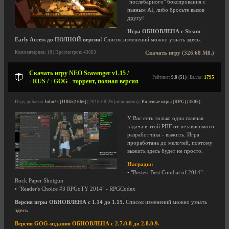
"послебарного" боксирования с
пьяным AI, либо бросьте вызов
другу!
Игра ОБНОВЛЕНА с Steam
Early Access до ПОЛНОЙ версии!
Список изменений можно узнать
здесь
.
Комментариев: 18 | Просмотров: 43683
Скачать игру (326.68 Мб.)
Скачать игру NEO Scavenger v1.15 /
Рейтинг:
9.8 (51)
| Баллы:
1795
+RUS / +GOG - торрент, полная версия
Игру добавил
John2s [11865|1666]
| 2018-08-26 (обновлено) |
Ролевые игры (RPG) (3505)
У Вас есть только одна главная
задача в этой РПГ от независимого
разработчика - выжить. Игра
проработана до мелочей, поэтому
выжить здесь будет не просто.
Награды:
• "Bestest Best Combat of 2014" -
Rock Paper Shotgun
• "Reader's Choice #3 RPGoTY 2014" - RPGCodex
Версия игры ОБНОВЛЕНА с 1.14 до 1.15.
Список изменений можно узнать
здесь
.
Версия GOG-издания ОБНОВЛЕНА с 2.7.0.8 до 2.8.0.9.