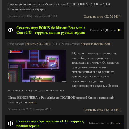
Версия русификатора от Zone of Games ОБНОВЛЕНА с 1.0.0 до 1.1.0.
Список изменений внутри.
Комментариев: 485 | Просмотров: 327084
Скачать игру (52.58 Мб.)
Скачать игру BORIS the Mutant Bear with a
Рейтинг:
7.0 (1)
| Баллы:
18
Gun v0.83 - торрент, полная русская версия
Игру добавил
Defuser222 [3626|10]
| 2018-08-26 (обновлено) |
Аркадные шутеры (2291)
Шутер про медведя-мутанта по
имени Борис, который носит
тельняшку и пулемет. Он является
продуктом генетических
экспериментов и в отличии от
других мутантов, которые
появились в следствии
радиоактивного дождя, у Бориса
есть мозги и он умеет ими пользоваться.
Игра ОБНОВЛЕНА с Pre-Alpha до ПОЛНОЙ версии!
Список изменений
можно узнать
здесь
.
Комментариев: 7 | Просмотров: 6519
Скачать игру (42.93 Мб.)
Скачать игру Spermination v1.33 - торрент,
Рейтинга пока нет | Баллы:
4
полная версия