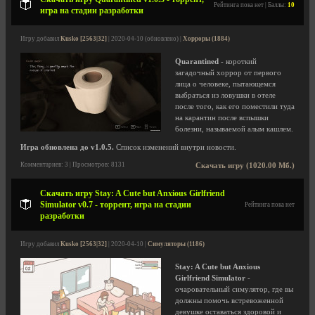
Рейтинга пока нет | Баллы:
10
игра на стадии разработки
Игру добавил
Kusko [2563|32]
| 2020-04-10 (обновлено) |
Хорроры (1884)
Quarantined
- короткий
загадочный хоррор от первого
лица о человеке, пытающемся
выбраться из ловушки в отеле
после того, как его поместили туда
на карантин после вспышки
болезни, называемой алым кашлем.
Игра обновлена до v1.0.5.
Список изменений внутри новости.
Комментариев: 3 | Просмотров: 8131
Скачать игру (1020.00 Мб.)
Скачать игру Stay: A Cute but Anxious Girlfriend
Simulator v0.7 - торрент, игра на стадии
Рейтинга пока нет
разработки
Игру добавил
Kusko [2563|32]
| 2020-04-10 |
Симуляторы (1186)
Stay: A Cute but Anxious
Girlfriend Simulator
-
очаровательный симулятор, где вы
должны помочь встревоженной
девушке оставаться здоровой и