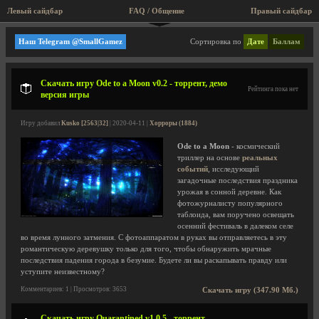
Левый сайдбар
FAQ / Общение
Пра
Мини игры, аркады, старые игры!
Наш Telegram @SmallGamez
Сортировка по
Дате
Баллам
Скачать игру Ode to a Moon v0.2 - торрент, демо
Рейтинга пока нет
версия игры
Игру добавил
Kusko [2563|32]
| 2020-04-11 |
Хорроры (1884)
Ode to a Moon
- космический
триллер на основе
реальных
событий
, исследующий
загадочные последствия праздника
урожая в сонной деревне. Как
фотожурналисту популярного
таблоида, вам поручено освещать
осенний фестиваль в далеком селе
во время лунного затмения. С фотоаппаратом в руках вы отправляетесь в эту
романтическую деревушку только для того, чтобы обнаружить мрачные
последствия падения города в безумие. Будете ли вы раскапывать правду или
уступите неизвестному?
Комментариев: 1 | Просмотров: 3653
Скачать игру (347.90 Мб.)
Скачать игру Quarantined v1.0.5 - торрент,