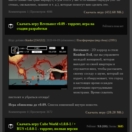
стенах, скольжение, лазание и т. д.), которые помогут вам сделать это.
Комментариев: 1 | Просмотров: 4086
Скачать игру (432.60 Мб.)
Скачать игру Revenance v0.09 - торрент, игра на
Рейтинга пока нет
стадии разработки
Игру добавил
Kusko [2563|32]
| 2020-04-09 (обновлено) |
Платформеры (вид сбоку) (3991)
Revenance
- 2D хоррор в стиле
Resident Evil
, где вы управляете
молодой женщиной, которая
выходит из своей квартиры и
спускается вниз, чтобы рассказать
своему соседу о шуме, который он
издает, и обнаруживает, что город
в настоящее время осажден
различными причудливыми
монстрами. Время схватить
пистолет и убраться отсюда!
Игра обновлена до v0.09.
Список изменений внутри новости.
Комментариев: 0 | Просмотров: 3672
Скачать игру (20.20 Мб.)
Скачать игру Cube World v1.0.0-1 / +
Рейтинг:
9.8 (110)
| Баллы:
3685
RUS v1.0.0-1 - торрент, полная версия