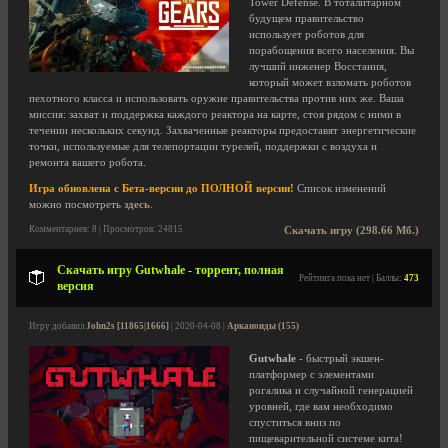
Tower Defense. В тоталитарном
будущем правительство
использует роботов для
порабощения всего населения. Вы
лучший инженер Восстания,
который может взломать роботов
пехотного класса и использовать оружие правительства против них же. Ваша
миссия: захват и поддержка каждого реактора на карте, стоя рядом с ними в
течении нескольких секунд. Захваченные реакторы предоставят энергетические
точки, используемые для телепортации турелей, поддержки с воздуха и
ремонта вашего робота.
Игра обновлена с Бета-версии до ПОЛНОЙ версии!
Список изменений
можно посмотреть
здесь
.
Комментариев: 8 | Просмотров: 24815
Скачать игру (298.66 Мб.)
Скачать игру Gutwhale - торрент, полная
Рейтинга пока нет | Баллы:
473
версия
Игру добавил
John2s [11865|1666]
| 2020-04-08 |
Арканоиды (155)
Gutwhale
- быстрый экшен-
платформер с элементами
рогалика и случайной генерацией
уровней, где вам необходимо
спуститься вниз по
пищеварительной системе кита!