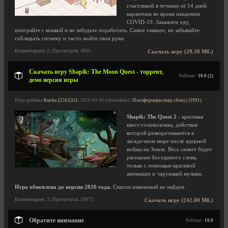
счастливой в течение её 14 дней
карантина во время пандемии
COVID-19. Закажите еду,
поиграйте с кошкой и не забудьте поработать. Самое главное, не забывайте
соблюдать гигиену и часто мойте свои руки.
Комментариев: 2 | Просмотров: 4933
Скачать игру (20.30 Мб.)
Скачать игру Shapik: The Moon Quest - торрент,
Рейтинг:
10.0 (2)
демо версия игры
Игру добавил
Kusko [2563|32]
| 2020-04-10 (обновлено) |
Платформеры (вид сбоку) (3991)
Shapik: The Quest 2
- красивая
квест-головоломка, действия
которой разворачиваются в
загадочном мире после ядерной
войны на Земле. Весь сюжет будет
рассказан без единого слова,
только с помощью красивой
анимации и чарующей музыки.
Игра обновлена до версии 2020 года.
Список изменений не найден.
Комментариев: 3 | Просмотров: 10073
Скачать игру (242.00 Мб.)
Обратите внимание
Рейтинг:
10.0