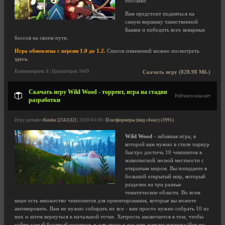
боссами!
Вам предстоит подняться на
самую вершину таинственной
Башни и победить всех коварных
боссов на своем пути.
Игра обновлена с версии 1.0 до 1.2.
Список изменений можно посмотреть
здесь
.
Комментариев: 6 | Просмотров: 9409
Скачать игру (828.98 Мб.)
Скачать игру Wild Wood - торрент, игра на стадии
Рейтинга пока нет
разработки
Игру добавил
Kusko [2563|32]
| 2020-04-09 |
Платформеры (вид сбоку) (3991)
Wild Wood
- забавная игра, в
которой вам нужно в стиле паркур
быстро достичь 10 чекпинтов в
живописной лесной местности с
открытым миром. Вы попадаете в
большой открытый мир, который
разделен на три разные
тематические области. Во всем
мире есть множество чекпоинтов для ориентирования, которые вы можете
активировать. Вам не нужно собирать их все - вам просто нужно собрать 10 из
них и затем вернуться к начальной точке. Хитрость заключается в том, чтобы
найти самый быстрый маршрут, и для этого у вас есть навыки паркура (бег по