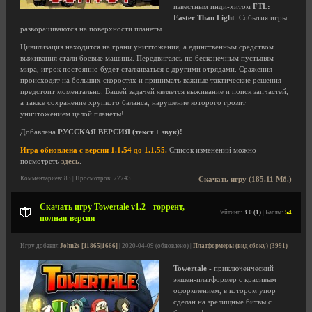
известным инди-хитом
FTL:
Faster Than Light
. События игры
разворачиваются на поверхности планеты.
Цивилизация находится на грани уничтожения, а единственным средством
выживания стали боевые машины. Передвигаясь по бесконечным пустыням
мира, игрок постоянно будет сталкиваться с другими отрядами. Сражения
происходят на больших скоростях и принимать важные тактические решения
предстоит моментально. Вашей задачей является выживание и поиск запчастей,
а также сохранение хрупкого баланса, нарушение которого грозит
уничтожением целой планеты!
Добавлена
РУССКАЯ ВЕРСИЯ (текст + звук)!
Игра обновлена с версии 1.1.54 до 1.1.55.
Список изменений можно
посмотреть
здесь
.
Комментариев: 83 | Просмотров: 77743
Скачать игру (185.11 Мб.)
Скачать игру Towertale v1.2 - торрент,
Рейтинг:
3.0 (1)
| Баллы:
54
полная версия
Игру добавил
John2s [11865|1666]
| 2020-04-09 (обновлено) |
Платформеры (вид сбоку) (3991)
Towertale
- приключенческий
экшен-платформер с красивым
оформлением, в котором упор
сделан на зрелищные битвы с