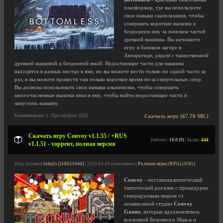
платформер, где вы используете
свои навыки скалолазания, чтобы
совершать короткие вылазки в
бездонную яму за поиском частей
древней машины. Вы начинаете
игру в базовом лагере в
Антарктиде, рядом с таинственной
древней машиной и бездонной ямой. Недостающие части для машины
находятся в разных местах в яме, но вы можете нести только по одной части за
раз, и вы можете провести там только короткое время из-за смертельных спор.
Вы должны использовать свои навыки альпинизма, чтобы совершать
многочисленные вылазки вниз в яму, чтобы найти недостающие части и
запустить машину.
Комментариев: 1 | Просмотров: 6332
Скачать игру (67.70 Мб.)
Скачать игру Convoy v1.1.55 / +RUS
Рейтинг:
10.0 (9)
| Баллы:
444
v1.1.51 - торрент, полная версия
Игру добавил
John2s [11865|1666]
| 2020-04-09 (обновлено) |
Ролевые игры (RPG) (3505)
Convoy
- постапокалиптический
тактический рогалик с процедурно
генерируемым миром от
независимой студии
Convoy
Games
, которые вдохновлялись
вселенной Безумного Макса и