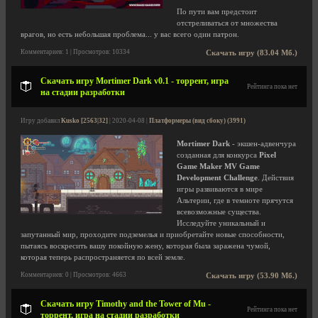
По пути вам предстоит
отстреливаться от множества
врагов, но есть небольшая проблема... у вас всего один патрон.
Комментариев: 1 | Просмотров: 10334
Скачать игру (83.04 Мб.)
Скачать игру Mortimer Dark v0.1 - торрент, игра
Рейтинга пока нет
на стадии разработки
Игру добавил
Kusko [2563|32]
| 2020-04-08 |
Платформеры (вид сбоку) (3991)
Mortimer Dark
- экшен-адвенчура
созданная для конкурса
Pixel
Game Maker MV Game
Development Challenge
. Действия
игры развиваются в мире
Альтерии, где в темноте прячутся
всевозможные существа.
Исследуйте уникальный и
запутанный мир, проходите подземелья и приобретайте новые способности,
пытаясь воскресить вашу покойную жену, которая была заражена чумой,
которая теперь распространяется по всей земле.
Комментариев: 0 | Просмотров: 4663
Скачать игру (53.90 Мб.)
Скачать игру Timothy and the Tower of Mu -
Рейтинга пока нет
торрент, игра на стадии разработки