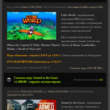
Игру добавил
John2s [11865|1666]
| 2020-04-09 (обновлено) |
Песочницы (Sandbox-игры) (1404)
Cube World
- шедевральная
воксельная RPG-песочница с
огромным, случайно создаваемым
миром, которая задолго до своего
выхода стала мегахитом!
При создании игры автор
вдохновлялся такими хитами как
Minecraft
,
Legend of Zelda
,
Monster Hunter
,
Secret of Mana
,
Landstalker
,
Diablo
и
World of Warcraft
!
Игра обновлена с версии 1.0.0-0 до 1.0.0-1.
Список изменений не обнаружен.
РУССКАЯ ВЕРСИЯ обновлена до v1.0.0-1!
Комментариев: 1845 | Просмотров: 648770
Скачать игру (167.98 Мб.)
Скачать игру Armed to the Gears
Рейтинга пока нет | Баллы:
142
v1.200108 - торрент, полная версия
Игру добавил
Defuser222 [3626|10]
, ред.
John2s [11865|1666]
| 2020-04-08 (обновлено) |
Аркадные шутеры (2291)
Armed to the Gears
- комбинация
из шутера, real time стратегии и