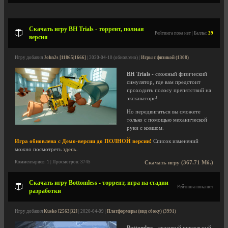
Скачать игру BH Trials - торрент, полная
Рейтинга пока нет | Баллы:
39
версия
Игру добавил
John2s [11865|1666]
| 2020-04-10 (обновлено) |
Игры с физикой (1308)
BH Trials
- сложный физический
симулятор, где вам предстоит
проходить полосу препятствий на
экскаваторе!
Но передвигаться вы сможете
только с помощью механической
руки с ковшом.
Игра обновлена с Демо-версии до ПОЛНОЙ версии!
Список изменений
можно посмотреть
здесь
.
Комментариев: 1 | Просмотров: 3745
Скачать игру (367.71 Мб.)
Скачать игру Bottomless - торрент, игра на стадии
Рейтинга пока нет
разработки
Игру добавил
Kusko [2563|32]
| 2020-04-09 |
Платформеры (вид сбоку) (3991)
Bottomless
- красивый пиксельный