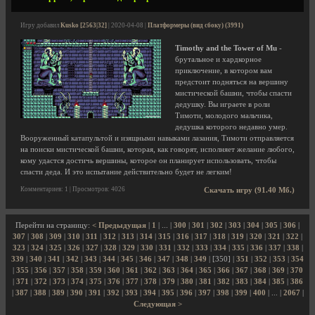
Игру добавил
Kusko [2563|32]
| 2020-04-08 |
Платформеры (вид сбоку) (3991)
Timothy and the Tower of Mu
-
брутальное и хардкорное
приключение, в котором вам
предстоит подняться на вершину
мистической башни, чтобы спасти
дедушку. Вы играете в роли
Тимоти, молодого мальчика,
дедушка которого недавно умер.
Вооруженный катапультой и изящными навыками лазания, Тимоти отправляется
на поиски мистической башни, которая, как говорят, исполняет желание любого,
кому удастся достичь вершины, которое он планирует использовать, чтобы
спасти деда. И это испытание действительно будет не легким!
Комментариев: 1 | Просмотров: 4026
Скачать игру (91.40 Мб.)
Перейти на страницу:
< Предыдущая
|
1
| ... |
300
|
301
|
302
|
303
|
304
|
305
|
306
|
307
|
308
|
309
|
310
|
311
|
312
|
313
|
314
|
315
|
316
|
317
|
318
|
319
|
320
|
321
|
322
|
323
|
324
|
325
|
326
|
327
|
328
|
329
|
330
|
331
|
332
|
333
|
334
|
335
|
336
|
337
|
338
|
339
|
340
|
341
|
342
|
343
|
344
|
345
|
346
|
347
|
348
|
349
| [350] |
351
|
352
|
353
|
354
|
355
|
356
|
357
|
358
|
359
|
360
|
361
|
362
|
363
|
364
|
365
|
366
|
367
|
368
|
369
|
370
|
371
|
372
|
373
|
374
|
375
|
376
|
377
|
378
|
379
|
380
|
381
|
382
|
383
|
384
|
385
|
386
|
387
|
388
|
389
|
390
|
391
|
392
|
393
|
394
|
395
|
396
|
397
|
398
|
399
|
400
| ... |
2067
|
Следующая >