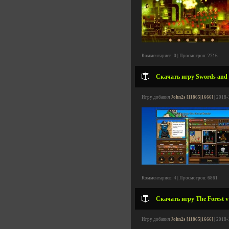
Комментариев: 0 | Просмотров: 2716
Скачать игру Swords and S
Игру добавил
John2s [11865|1666]
| 2018-
Комментариев: 4 | Просмотров: 6861
Скачать игру The Forest v
Игру добавил
John2s [11865|1666]
| 2018-