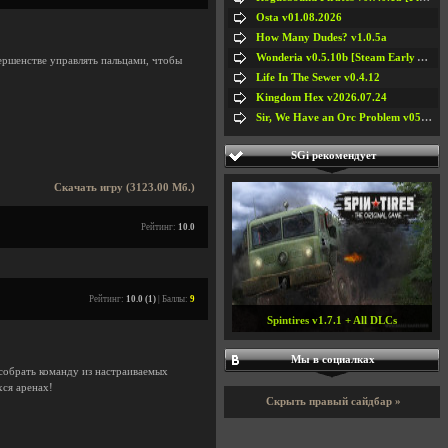
Osta v01.08.2026
How Many Dudes? v1.0.5a
Wonderia v0.5.10b [Steam Early Access]
вершенстве управлять пальцами, чтобы
Life In The Sewer v0.4.12
Kingdom Hex v2026.07.24
.
Sir, We Have an Orc Problem v05.08.2026
SGi рекомендует
Скачать игру (3123.00 Мб.)
Рейтинг:
10.0
Рейтинг:
10.0 (1)
| Баллы:
9
Spintires v1.7.1 + All DLCs
Мы в социалках
 собрать команду из настраиваемых
ся аренах!
Скрыть правый сайдбар »