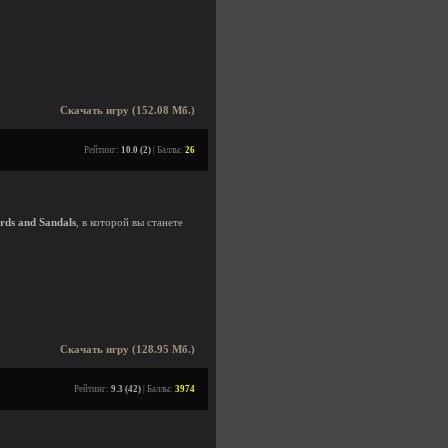
Скачать игру (152.08 Мб.)
Рейтинг:
10.0 (2)
| Баллы:
26
rds and Sandals
, в которой вы станете
Скачать игру (128.95 Мб.)
Рейтинг:
9.3 (42)
| Баллы:
3974