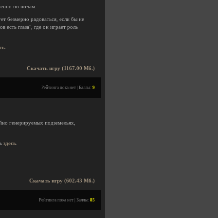
бенно по ночам.
ет безмерно радоваться, если бы не
 есть глаза", где он играет роль
сь
.
Скачать игру (1167.00 Мб.)
Рейтинга пока нет | Баллы:
9
айно генерируемых подземельях,
ть
здесь
.
Скачать игру (602.43 Мб.)
Рейтинга пока нет | Баллы:
85