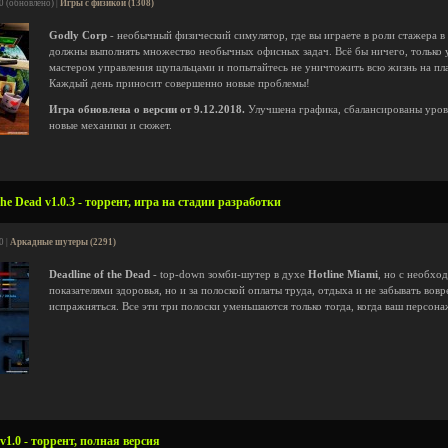
0 (обновлено) |
Игры с физикой (1308)
Godly Corp
- необычный физический симулятор, где вы играете в роли стажера в
должны выполнять множество необычных офисных задач. Всё бы ничего, только у 
мастером управления щупальцами и попытайтесь не уничтожить всю жизнь на план
Каждый день приносит совершенно новые проблемы!
Игра обновлена о версии от 9.12.2018.
Улучшена графика, сбалансированы уров
новые механики и сюжет.
the Dead v1.0.3 - торрент, игра на стадии разработки
0 |
Аркадные шутеры (2291)
Deadline of the Dead
- top-down зомби-шутер в духе
Hotline Miami
, но с необхо
показателями здоровья, но и за полоской оплаты труда, отдыха и не забывать вовр
испражняться. Все эти три полоски уменьшаются только тогда, когда ваш персона
v1.0 - торрент, полная версия