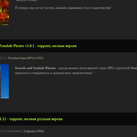
И теперь она хочет мстить жалким людишкам этого королевства!
andals Pirates v1.0.1 - торрент, полная версия
12-11 |
Ролевые игры (RPG) (3505)
Swords and Sandals Pirates
- продолжение популярной серии RPG-стратегий
Swo
пиратом и отправитесь в грандиозное приключение!
1.12 - торрент, полная русская версия
12-11 (обновлено) |
Хорроры (1884)