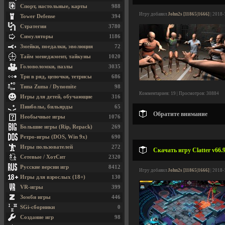
Спорт, настольные, карты
988
Игру добавил
John2s [11865|1666]
| 2018-
Tower Defense
394
Стратегии
3780
Симуляторы
1186
Змейки, поедалки, эволюция
72
Тайм менеджмент, тайкуны
1020
Головоломки, пазлы
3035
Три в ряд, цепочки, тетрисы
686
Типа Zuma / Dynomite
98
Комментариев: 19 | Просмотров: 30884
Игры для детей, обучающие
316
Пинболы, бильярды
65
Обратите внимание
Необычные игры
1076
Большие игры (Rip, Repack)
269
Ретро-игры (DOS, Win 9x)
690
Игры пользователей
272
Скачать игру Clatter v66.9
Сетевые / ХотСит
2320
Русские версии игр
8412
Игру добавил
John2s [11865|1666]
| 2018-
Игры для взрослых (18+)
130
VR-игры
399
Зомби игры
446
SGi-сборники
0
Создание игр
98