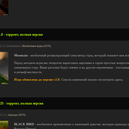
.0 - торрент, полная версия
12-12 (обновлено) |
Необычные игры (1076)
Mountain
- необычный релаксирующий симулятор горы, который покажет вам все
Перед началом игры вас попросят нарисовать картинки к серии простых вопросов
уникальную гору. Ваши рисунки будут влиять и на другие переменные - погодны
и рельеф местности.
Игра обновлена до версии v2.0.
Список изменений можно посмотреть
здесь
.
 - торрент, полная версия
12-11 |
Аркады (3070)
BLACK BIRD
- необычное приключение о маленькой девочке, которая однажды у
Черную Птицу!