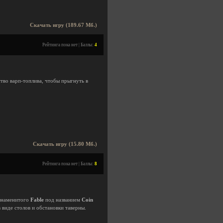
Скачать игру (189.67 Мб.)
Рейтинга пока нет | Баллы:
4
ство варп-топлива, чтобы прыгнуть в
Скачать игру (15.80 Мб.)
Рейтинга пока нет | Баллы:
8
 знаменитого
Fable
под названием
Coin
 виде столов и обстановки таверны.