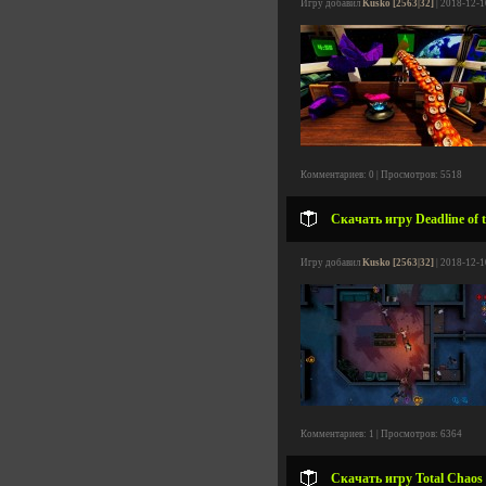
Игру добавил
Kusko [2563|32]
| 2018-12-1
Комментариев: 0 | Просмотров: 5518
Скачать игру Deadline of 
Игру добавил
Kusko [2563|32]
| 2018-12-1
Комментариев: 1 | Просмотров: 6364
Скачать игру Total Chaos 