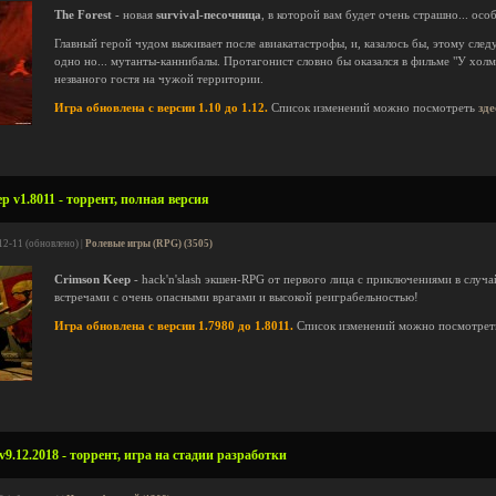
The Forest
- новая
survival-песочница
, в которой вам будет очень страшно... осо
Главный герой чудом выживает после авиакатастрофы, и, казалось бы, этому следу
одно но... мутанты-каннибалы. Протагонист словно бы оказался в фильме "У холмов
незваного гостя на чужой территории.
Игра обновлена с версии 1.10 до 1.12.
Список изменений можно посмотреть
зде
p v1.8011 - торрент, полная версия
12-11 (обновлено) |
Ролевые игры (RPG) (3505)
Crimson Keep
- hack'n'slash экшен-RPG от первого лица с приключениями в случ
встречами с очень опасными врагами и высокой реиграбельностью!
Игра обновлена с версии 1.7980 до 1.8011.
Список изменений можно посмотре
9.12.2018 - торрент, игра на стадии разработки