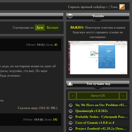
Скрыть правый сайдбар »
| Тема:
Youtube
Сортировка по
Дате
Баллам
ВАЖНО:
Некоторые плагины в вашем
браузере могут скрывать ссылки на
скачивание.
Рейтинг:
9.0 (1)
| Баллы:
45
о деда, но настырные кошки не дают ей
трасы, подушки, стулья). По мере
будь полезное.
Топ лучших игр
«
Август'26
»
есь
.
Sir, We Have an Orc Problem v05.08.2026
Скачать игру (162.41 Мб.)
Quasimorph v1.0.562s
Probably Stolen - Cyberpunk Pawnshop Simulator v048c [Playtest]
Рейтинг:
10.0 (8)
| Баллы:
192
Core of Genesis v1.0.0-rc.4
Project Zomboid v42.20.2a [Steam Early Access]