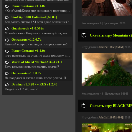
Planet Centauri v1.1.0c
>KotoWenikКакая ещё концовка у песочницы?..
SimCity 3000 Unlimited [GOG]
Как давить значок [X] если даже ссылки нет?
Комментариев: 0 | Просмотров: 2078
Quasimorph v1.0.562s
Mikaela сказал:Подскажите пожалуйста, как скачать
Скачать игру Mountain v2
Ostranauts v1.0.0.7a
Главный вопрос - полиция по-прежнему тебя таранит
Игру добавил
John2s [11865|1666]
| 2018-
Planet Centauri v1.1.0c
игра нереально крутая, но даже концовку не удосужи
World of Mixed Martial Arts 3 v1.1
Есть возможность перезалить ссылки?
Ostranauts v1.0.0.7a
Не поддался и скачал лишь после релиза. Посмотрим,
Domina v1.3.28 / + RUS v1.2.40
Раздайте v1.2.40, плиз!
Комментариев: 45 | Просмотров: 56665
Скачать игру BLACK BIRD
Игру добавил
John2s [11865|1666]
| 2018-