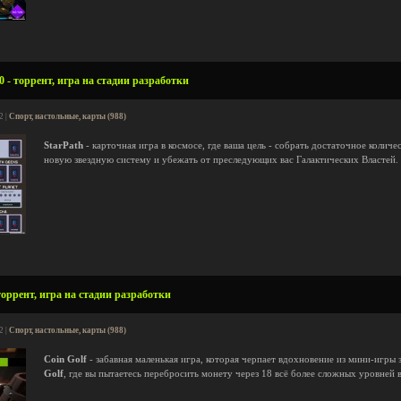
0 - торрент, игра на стадии разработки
2 |
Спорт, настольные, карты (988)
StarPath
- карточная игра в космосе, где ваша цель - собрать достаточное количе
новую звездную систему и убежать от преследующих вас Галактических Властей.
торрент, игра на стадии разработки
2 |
Спорт, настольные, карты (988)
Coin Golf
- забавная маленькая игра, которая черпает вдохновение из мини-игры
Golf
, где вы пытаетесь перебросить монету через 18 всё более сложных уровней в