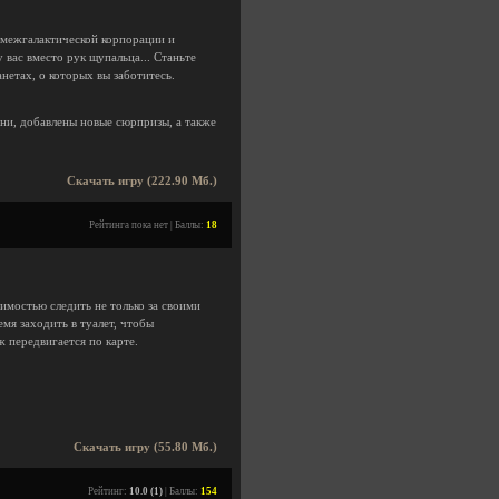
 межгалактической корпорации и
вас вместо рук щупальца... Станьте
етах, о которых вы заботитесь.
ни, добавлены новые сюрпризы, а также
Скачать игру (222.90 Мб.)
Рейтинга пока нет | Баллы:
18
димостью следить не только за своими
емя заходить в туалет, чтобы
ж передвигается по карте.
Скачать игру (55.80 Мб.)
Рейтинг:
10.0 (1)
| Баллы:
154