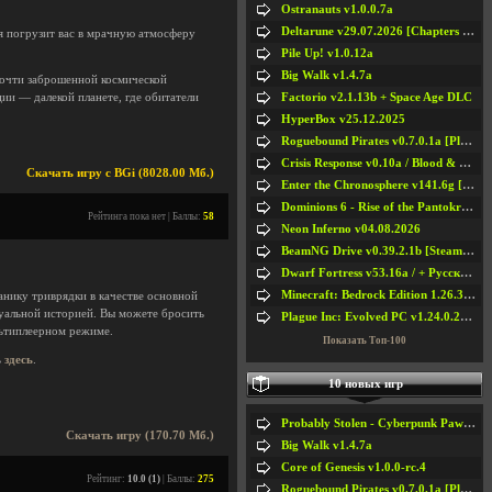
Ostranauts v1.0.0.7a
Deltarune v29.07.2026 [Chapters 1-5] / + RUS [Chapters 1-5]
я погрузит вас в мрачную атмосферу
Pile Up! v1.0.12a
Big Walk v1.4.7a
почти заброшенной космической
Factorio v2.1.13b + Space Age DLC
ции — далекой планете, где обитатели
HyperBox v25.12.2025
Roguebound Pirates v0.7.0.1a [Playtest]
.
Crisis Response v0.10a / Blood & Bullet
Скачать игру с BGi (8028.00 Мб.)
Enter the Chronosphere v141.6g [Steam Early Access]
Dominions 6 - Rise of the Pantokrator v6.35a
Рейтинга пока нет | Баллы:
58
Neon Inferno v04.08.2026
BeamNG Drive v0.39.2.1b [Steam Early Access]
Dwarf Fortress v53.16a / + Русская Версия v50.12a
Minecraft: Bedrock Edition 1.26.33.1a / + TLauncher v2.89
нику триврядки в качестве основной
уальной историей. Вы можете бросить
Plague Inc: Evolved PC v1.24.0.2a + All DLCs
ьтиплеерном режиме.
Показать Топ-100
ь
здесь
.
10 новых игр
Probably Stolen - Cyberpunk Pawnshop Simulator v048c [Playtest]
Скачать игру (170.70 Мб.)
Big Walk v1.4.7a
Core of Genesis v1.0.0-rc.4
Рейтинг:
10.0 (1)
| Баллы:
275
Roguebound Pirates v0.7.0.1a [Playtest]