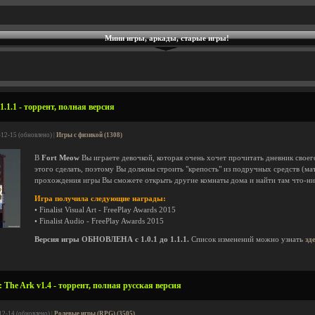
Мини игры, аркады, старые игры!
.1.1 - торрент, полная версия
-12-15 (обновлено) |
Игры с физикой (1308)
В
Fort Meow
Вы играете девочкой, которая очень хочет прочитать дневник своег
этого сделать, поэтому Вы должны строить "крепость" из подручных средств (ма
прохождения игры Вы сможете открыть другие комнаты дома и найти там что-ни
Игра получила следующие награды:
• Finalist Visual Art - FreePlay Awards 2015
• Finalist Audio - FreePlay Awards 2015
Версия игры ОБНОВЛЕНА с 1.0.1 до 1.1.1.
Список изменений можно узнать
зд
he Ark v1.4 - торрент, полная русская версия
12-14 (обновлено) |
Ролевые игры (RPG) (3505)