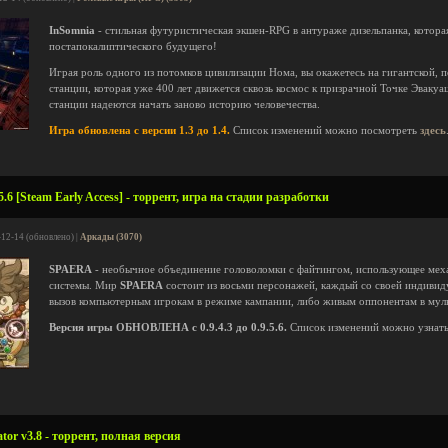
InSomnia
- стильная футуристическая экшен-RPG в антураже дизельпанка, котора
постапокалиптического будущего!
Играя роль одного из потомков цивилизации Нома, вы окажетесь на гигантской, 
станции, которая уже 400 лет движется сквозь космос к призрачной Точке Эвакуа
станции надеются начать заново историю человечества.
Игра обновлена с версии 1.3 до 1.4.
Список изменений можно посмотреть
здесь
.6 [Steam Early Access] - торрент, игра на стадии разработки
-12-14 (обновлено) |
Аркады (3070)
SPAERA
- необычное объединение головоломки с файтингом, использующее меха
системы. Мир
SPAERA
состоит из восьми персонажей, каждый со своей индивид
вызов компьютерным игрокам в режиме кампании, либо живым оппонентам в мул
Версия игры ОБНОВЛЕНА с 0.9.4.3 до 0.9.5.6.
Список изменений можно узнат
or v3.8 - торрент, полная версия