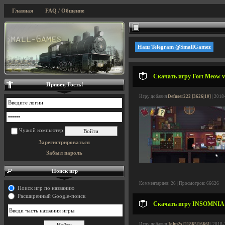
Главная
FAQ / Общение
Наш Telegram @SmallGamez
Скачать игру Fort Meow v1
Привет, Гость!
Игру добавил
Defuser222 [3626|10]
| 2018
Чужой компьютер
Зарегистрироваться
Забыл пароль
Поиск игр
Комментариев: 26 | Просмотров: 66626
Поиск игр по названию
Расширенный Google-поиск
Скачать игру INSOMNIA: T
Игру добавил
John2s [11865|1666]
| 2018-