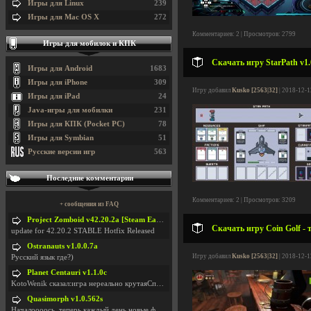
Игры для Linux
239
Игры для Mac OS X
272
Комментариев: 2 | Просмотров: 2799
Игры для мобилок и КПК
Скачать игру StarPath v1.
Игры для Android
1683
Игры для iPhone
309
Игру добавил
Kusko [2563|32]
| 2018-12-1
Игры для iPad
24
Java-игры для мобилки
231
Игры для КПК (Pocket PC)
78
Игры для Symbian
51
Русские версии игр
563
Последние комментарии
Комментариев: 2 | Просмотров: 3209
+ сообщения из FAQ
Project Zomboid v42.20.2a [Steam Early Access]
Скачать игру Coin Golf - 
update for 42.20.2 STABLE Hotfix Released
Ostranauts v1.0.0.7a
Игру добавил
Kusko [2563|32]
| 2018-12-1
Русский язык где?)
Planet Centauri v1.1.0c
KotoWenik сказал:игра нереально крутаяСпасибо )))
Quasimorph v1.0.562s
Началоооось, теперь каждый день новые фиксики, баг