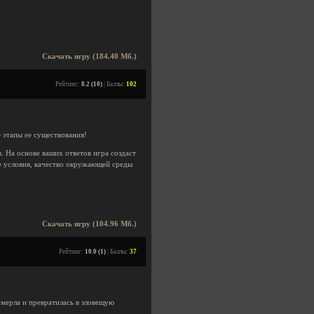
Скачать игру (184.40 Мб.)
Рейтинг:
8.2 (10)
| Баллы:
102
 этапы ее существования!
. На основе ваших ответов игра создаст
е условия, качество окружающей среды
Скачать игру (104.96 Мб.)
Рейтинг:
10.0 (1)
| Баллы:
37
мерла и превратилась в зловещую