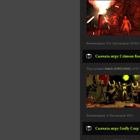
Комментариев: 953 | Просмотров: 267855
Скачать игру Crimson Kee
Игру добавил
John2s [11865|1666]
| 2018-
Комментариев: 4 | Просмотров: 9615
Скачать игру Godly Corp v