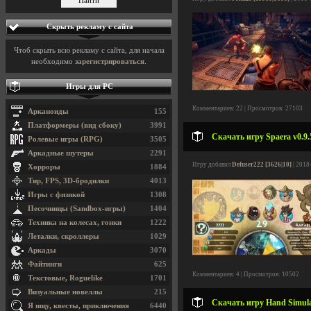
Скрыть рекламу с сайта
Чтоб скрыть всю рекламу с сайта, для начала
необходимо
зарегистрироваться
.
Игры для PC
Комментариев: 22 | Просмотров: 27103
Арканоиды
155
Платформеры (вид сбоку)
3991
Скачать игру Spaera v0.9.5
Ролевые игры (RPG)
3505
Аркадные шутеры
2291
Игру добавил
Defuser222 [3626|10]
| 2018
Хорроры
1884
Тир, FPS, 3D-бродилки
4013
Игры с физикой
1308
Песочницы (Sandbox-игры)
1404
Техника на колесах, гонки
1222
Леталки, скроллеры
1029
Аркады
3070
Файтинги
625
Комментариев: 4 | Просмотров: 10502
Текстовые, Roguelike
1701
Визуальные новеллы
215
Скачать игру Hand Simulat
Я ищу, квесты, приключения
6440