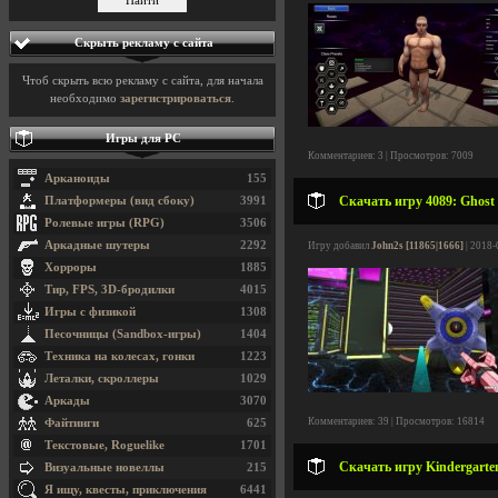
Скрыть рекламу с сайта
Чтоб скрыть всю рекламу с сайта, для начала
необходимо
зарегистрироваться
.
Игры для PC
Комментариев: 3 | Просмотров: 7009
Арканоиды
155
Скачать игру 4089: Ghost 
Платформеры (вид сбоку)
3991
Ролевые игры (RPG)
3506
Аркадные шутеры
2292
Игру добавил
John2s [11865|1666]
| 2018-
Хорроры
1885
Тир, FPS, 3D-бродилки
4015
Игры с физикой
1308
Песочницы (Sandbox-игры)
1404
Техника на колесах, гонки
1223
Леталки, скроллеры
1029
Аркады
3070
Комментариев: 39 | Просмотров: 16814
Файтинги
625
Текстовые, Roguelike
1701
Скачать игру Kindergarten
Визуальные новеллы
215
Я ищу, квесты, приключения
6441