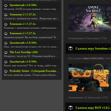
Quasimorph v1.0.566s
Монетки 2026Сегодня прямые ссылки открываются посл
Xenonauts 2 v7.27.3a
Согласен с комментом ниже...Выкроишь время чтобы з
Xenonauts 2 v7.27.3a
Решение с монетками реально имбецильное. Как сдела
Xenonauts 2 v7.27.3a
Администрация! Вы вообще адекватные? Какие монетки
Комментариев: 9 | Просмотров: 17330
Quasimorph v1.0.566s
Мда, эти монеточки искать это что-то новое в сфере
Скачать игру Steredenn v2
The Last Starship v26d
Пощупал, часов на 10. Отправил корабль в другую Га
Игру добавил
John2s [11865|1666]
| 2018-
Quasimorph v1.0.566s
Какие еще монетки? Что за чущь, дайте нормально ск
Probably Stolen - Cyberpunk Pawnshop Simulator v048c [Playtest]
Весьма занятная демка. Очень разнообразные механик
Комментариев: 16 | Просмотров: 21275
Скачать игру ROT v1.0.2 -