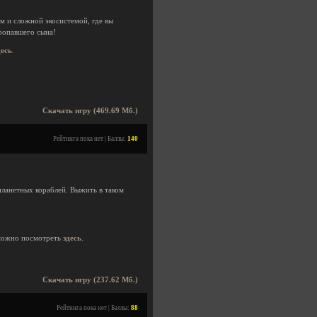
 и сложной экосистемой, где вы
пропавшего сына!
десь
.
Скачать игру (469.69 Мб.)
Рейтинга пока нет | Баллы:
140
планетных кораблей. Выжить в таком
можно посмотреть
здесь
.
Скачать игру (237.62 Мб.)
Рейтинга пока нет | Баллы:
88