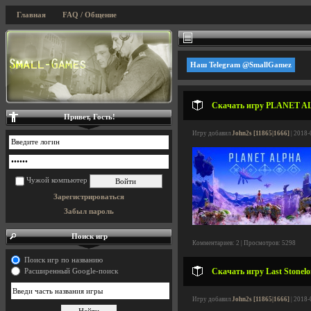
Главная
FAQ / Общение
Наш Telegram @SmallGamez
Скачать игру PLANET ALPH
Привет, Гость!
Игру добавил
John2s [11865|1666]
| 2018-
Чужой компьютер
Зарегистрироваться
Забыл пароль
Поиск игр
Комментариев: 2 | Просмотров: 5298
Поиск игр по названию
Скачать игру Last Stonelor
Расширенный Google-поиск
Игру добавил
John2s [11865|1666]
| 2018-