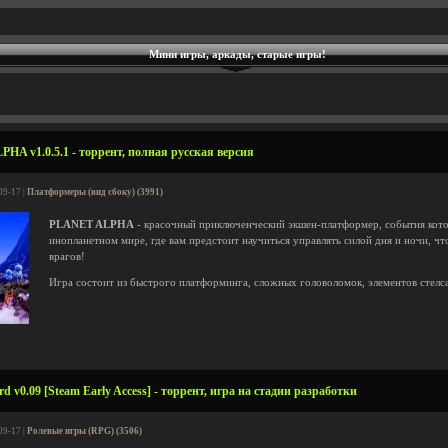
Мини игры, аркады, старые игры!
A v1.0.5.1 - торрент, полная русская версия
09-17 |
Платформеры (вид сбоку) (3991)
PLANET ALPHA
- красочный приключенческий экшен-платформер, события кот
инопланетном мире, где вам предстоит научиться управлять силой дня и ночи, ч
врагов!
Игра состоит из быстрого платформинга, сложных головоломок, элементов стелса
d v0.09 [Steam Early Access] - торрент, игра на стадии разработки
09-17 |
Ролевые игры (RPG) (3506)