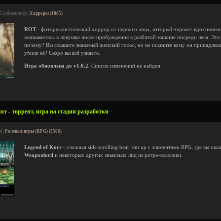
5 (обновлено) |
Хорроры (1885)
ROT
- фотореалистический хоррор от первого лица, который черпает вдохновен
оказываетесь в ловушке после пробуждения в разбитой машине посреди леса. Это
почему? Вы слышите знакомый женский голос, но не помните кому он принадлежит
убили её? Скоро вы всё узнаете.
Игра обновлена до v1.0.2.
Список изменений не найден.
rr - торрент, игра на стадии разработки
4 |
Ролевые игры (RPG) (3506)
Legend of Korr
- сложная side scrolling beat ‘em up с элементами RPG, где вы ок
Weaponlord
и некоторых других знакомых лиц из ретро-классики.