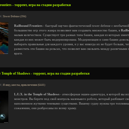
ontiers - торрент, игра на стадии разработки
4 |
Tower Defense (394)
Railbound Frontiers
- быстрый научно-фантастический tower defense с необычной
большинство игр этого жанра позволяют вам создавать множество башен, в
Railb
малым количеством. Существует три разных типа башен, каждая из которых имеет
каждая из них может быть модернизирована. Модернизация и сами башни доволь
выбирать правильные для каждого уровня, и у вас никогда их не будет больше, че
разместить эти башни на рельсах, что позволит вам скользить между различными
враги.
e Temple of Shadows - торрент, игра на стадии разработки
4 |
Я ищу, квесты, приключения (6441)
L.U.X. in the Temple of Shadows
- атмосферная экшен-адвенчура, в которой вы исп
монстров. Вы берете под свой контроль маленького робота, который разбивает св
наполненном жуткими теневыми существами. Вашему судну нужны три топливных э
сожалению, они разбросаны по всему храму.