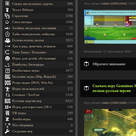
Спорт, настольные, карты
988
Игру добавил
John2s [11865|1666]
| 2018-
Tower Defense
394
Стратегии
3780
Симуляторы
1188
Змейки, поедалки, эволюция
72
Тайм менеджмент, тайкуны
1020
Головоломки, пазлы
3035
Три в ряд, цепочки, тетрисы
686
Комментариев: 12 | Просмотров: 40657
Типа Zuma / Dynomite
98
Игры для детей, обучающие
316
Обратите внимание
Пинболы, бильярды
65
Необычные игры
1077
Большие игры (Rip, Repack)
269
Ретро-игры (DOS, Win 9x)
691
Скачать игру Gratuitous Sp
Игры пользователей
272
полная русская версия
Сетевые / ХотСит
2320
Русские версии игр
8412
Игру добавил
John2s [11865|1666]
| 2018-
Игры для взрослых (18+)
130
VR-игры
399
Зомби игры
446
SGi-сборники
0
Создание игр
98