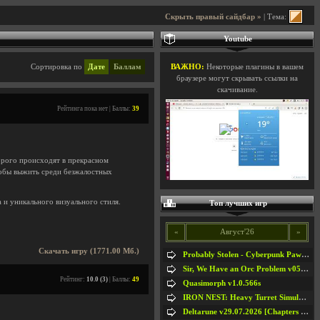
Скрыть правый сайдбар »
| Тема:
Youtube
Сортировка по
Дате
Баллам
ВАЖНО:
Некоторые плагины в вашем
браузере могут скрывать ссылки на
скачивание.
Рейтинга пока нет | Баллы:
39
орого происходят в прекрасном
тобы выжить среди безжалостных
 и уникального визуального стиля.
Топ лучших игр
«
Август'26
»
Скачать игру (1771.00 Мб.)
Probably Stolen - Cyberpunk Pawnshop Simulator v048c [Playtest]
Sir, We Have an Orc Problem v05.08.2026
Рейтинг:
10.0 (3)
| Баллы:
49
Quasimorph v1.0.566s
IRON NEST: Heavy Turret Simulator v1.0a
Deltarune v29.07.2026 [Chapters 1-5] / + RUS [Chapters 1-5]