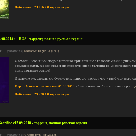
Добавлена РУССКАЯ версия игры!
08.2018 / + RUS - торрент, полная русская версия
09-16 (обновлено) |
Текстовые, Roguelike (1701)
OneShot
- необычное сюрреалистичное приключение с головоломками и уникаль
возможностями, где вам предстоит провести юного мальчика по мистическому мир
давно погасшее солнце!
И конечно же, сделать это будет очень непросто, потому что у вас будет всего о
Игра обновлена до версии v01.08.2018.
Список изменений можно посмотреть
з
Добавлена РУССКАЯ версия игры!
crifice v15.09.2018 - торрент, полная русская версия
09-16 (обновлено) |
Ролевые игры (RPG) (3506)