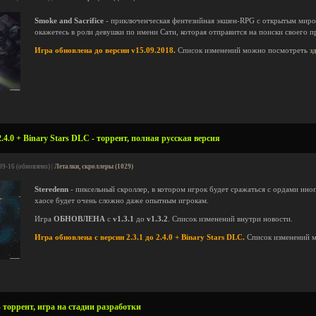
Smoke and Sacrifice
- приключенческая фентезийная экшен-RPG с открытым миром
окажетесь в роли девушки по имени Сати, которая отправится на поиски своего 
Игра обновлена до версии v15.09.2018.
Список изменений можно посмотреть
з
.4.0 + Binary Stars DLC - торрент, полная русская версия
09-16 (обновлено) |
Леталки, скроллеры (1029)
Steredenn
- пиксельный скроллер, в котором игрок будет сражаться с ордами ино
хаосе будет очень сложно даже опытным игрокам.
Игра
ОБНОВЛЕНА
с
v1.3.1
до
v1.3.2
. Список изменений внутри новости.
Игра обновлена с версии 2.3.1 до 2.4.0 + Binary Stars DLC.
Список изменений 
 торрент, игра на стадии разработки