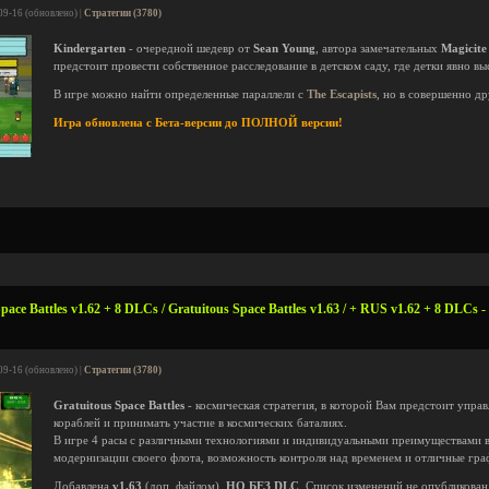
09-16 (обновлено) |
Стратегии (3780)
Kindergarten
- очередной шедевр от
Sean Young
, автора замечательных
Magicite
предстоит провести собственное расследование в детском саду, где детки явно в
В игре можно найти определенные параллели с
The Escapists
, но в совершенно д
Игра обновлена с Бета-версии до ПОЛНОЙ версии!
ace Battles v1.62 + 8 DLCs / Gratuitous Space Battles v1.63 / + RUS v1.62 + 8 DLCs -
09-16 (обновлено) |
Стратегии (3780)
Gratuitous Space Battles
- космическая стратегия, в которой Вам предстоит упра
кораблей и принимать участие в космических баталиях.
В игре 4 расы с различными технологиями и индивидуальными преимуществами 
модернизации своего флота, возможность контроля над временем и отличные гра
Добавлена
v1.63
(доп. файлом),
НО БЕЗ DLC
. Список изменений не опубликован