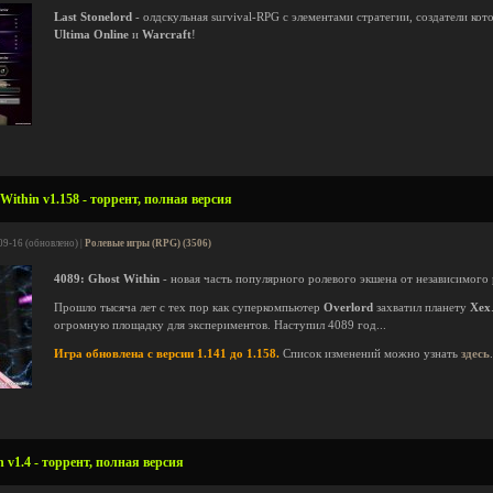
Last Stonelord
- олдскульная survival-RPG с элементами стратегии, создатели ко
Ultima Online
и
Warcraft
!
Within v1.158 - торрент, полная версия
09-16 (обновлено) |
Ролевые игры (RPG) (3506)
4089: Ghost Within
- новая часть популярного ролевого экшена от независимого
Прошло тысяча лет с тех пор как суперкомпьютер
Overlord
захватил планету
Xex
огромную площадку для экспериментов. Наступил 4089 год...
Игра обновлена с версии 1.141 до 1.158.
Список изменений можно узнать
здесь
.
 v1.4 - торрент, полная версия