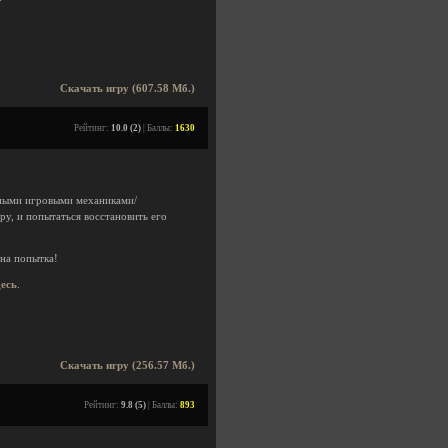
Скачать игру (607.58 Мб.)
Рейтинг:
10.0 (2)
| Баллы:
1630
ными игровыми механиками/
у, и попытаться восстановить его
дна попытка!
десь
.
Скачать игру (256.57 Мб.)
Рейтинг:
9.8 (5)
| Баллы:
893