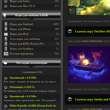
Игры для Linux
239
Игры для Mac OS X
272
Игры для мобилок и КПК
Комментариев: 164 | Просмотров: 112761
Игры для Android
1683
Игры для iPhone
309
Скачать игру OneShot v01.
Игры для iPad
24
Java-игры для мобилки
231
Игру добавил
John2s [11865|1666]
| 2018-
Игры для КПК (Pocket PC)
78
Игры для Symbian
51
Русские версии игр
563
Последние комментарии
+ сообщения из FAQ
Quasimorph v1.0.566s
Кто знает - можно ли накатить на эту версию моды?
Ostranauts v1.0.0.7a
Комментариев: 28 | Просмотров: 101611
Я слишком туп, чтоб самому плагин собрать. И что-т
Quasimorph v1.0.566s
Скачать игру Smoke and Sa
Админы сайта превзошли себя. Что дальше? Засунь се
White Knuckle v0.60h [Steam Early Access]
Игру добавил
John2s [11865|1666]
| 2018-
О. монетка ;)В любом случае, механика с поиском мо