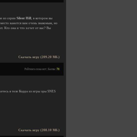
ие из серии
Silent Hill
, в котором вы
 место кажется вам очень знакомым, но
. Кто она и что хочет от вас? Вы
Скачать игру (209.20 Мб.)
Рейтинга пока нет | Баллы:
71
ажетесь в теле Корра из игры эры SNES
Скачать игру (208.10 Мб.)