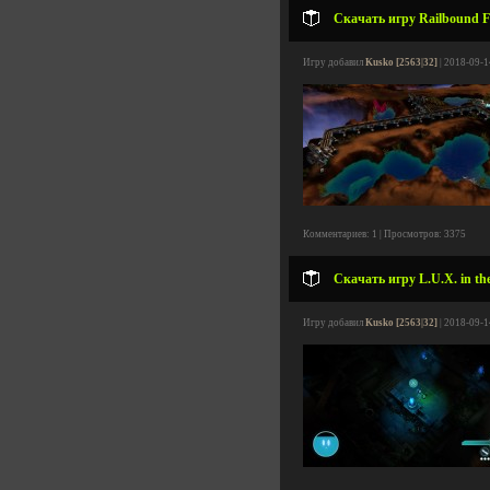
Скачать игру Railbound Fr
Игру добавил
Kusko [2563|32]
| 2018-09-1
Комментариев: 1 | Просмотров: 3375
Скачать игру L.U.X. in th
Игру добавил
Kusko [2563|32]
| 2018-09-1