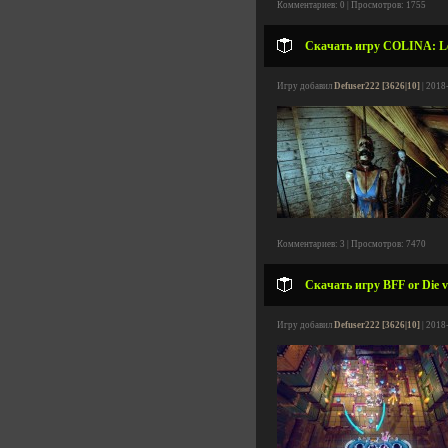
Комментариев: 0 | Просмотров: 1755
Скачать игру COLINA: Leg
Игру добавил
Defuser222 [3626|10]
| 2018
Комментариев: 3 | Просмотров: 7470
Скачать игру BFF or Die v
Игру добавил
Defuser222 [3626|10]
| 2018