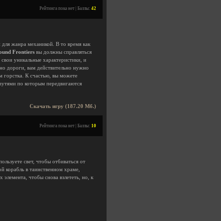
Рейтинга пока нет | Баллы:
42
 для жанра механикой. В то время как
ound Frontiers
вы должны справляться
 свои уникальные характеристики, и
но дороги, вам действительно нужно
м горстка. К счастью, вы можете
 путями по которым передвигаются
Скачать игру (187.20 Мб.)
Рейтинга пока нет | Баллы:
10
ользуете свет, чтобы отбиваться от
ой корабль в таинственном храме,
лемента, чтобы снова взлететь, но, к