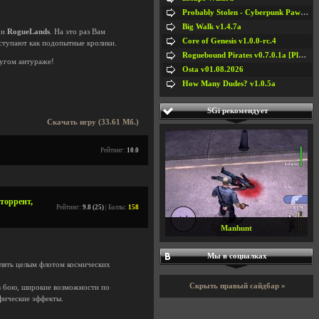
Probably Stolen - Cyberpunk Pawnshop Simulator v048c [Playtest]
Big Walk v1.4.7a
и
RogueLands
. На это раз Вам
Core of Genesis v1.0.0-rc.4
ыступают как подопытные кролики.
Roguebound Pirates v0.7.0.1a [Playtest]
ругом антураже!
Osta v01.08.2026
How Many Dudes? v1.0.5a
SGi рекомендует
Скачать игру (33.61 Мб.)
Рейтинг:
10.0
 торрент,
Рейтинг:
9.8 (25)
| Баллы:
158
Manhunt
Мы в социалках
влять целым флотом космических
Скрыть правый сайдбар »
в бою, широкие возможности по
фические эффекты.
.