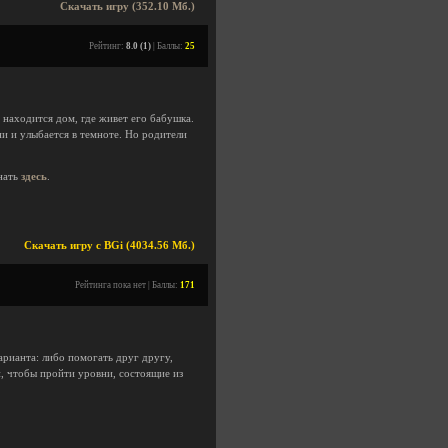
Скачать игру (352.10 Мб.)
Рейтинг:
8.0 (1)
| Баллы:
25
 находится дом, где живет его бабушка.
ени и улыбается в темноте. Но родители
нать
здесь
.
Скачать игру с BGi (4034.56 Мб.)
Рейтинга пока нет | Баллы:
171
арианта: либо помогать друг другу,
, чтобы пройти уровни, состоящие из