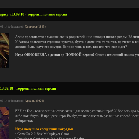
acy v13.09.18 - торрент, полная версия
-09-14 (обновлено) |
Хорроры (1885)
Алекс просыпается в машине своих родителей и не находит никого рядом. Вблизи
У Алекса появляется странное чувство, будто в доме что-то таится, прячется в т
должно быть ждут его внутри. Вопрос лишь в том, кто или что еще ждет?
Игра ОБНОВЛЕНА с демки до ПОЛНОЙ версии!
Список изменений можно уз
13.09.18 - торрент, полная версия
-09-14 (обновлено) |
Аркады (3070)
BFF or Die
- великолепный стелс-экшен для кооперативной игры! У Вас есть два в
либо погибнуть. В процессе игры Вы будете использовать различные способности
лабиринтов.
Игра получила следующие награды:
• GameOn 2.0 Best Multiplayer Game
• Developer Conference Indie Showcase Finalist