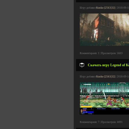
Игру добавил
Kusko [2563|32]
| 2018-09-1
Комментариев: 1 | Просмотров: 5603
Скачать игру Legend of Ko
Игру добавил
Kusko [2563|32]
| 2018-09-1
Комментариев: 7 | Просмотров: 4091