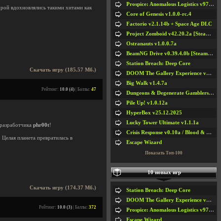
Prospice: Anomalous Logistics v97 [Playtest]
торой вдохновлялись такими хитами как
Core of Genesis v1.0.0-rc.4
Factorio v2.1.14b + Space Age DLC
Project Zomboid v42.20.2a [Steam Early Access]
Ostranauts v1.0.0.7a
BeamNG Drive v0.39.4.0b [Steam Early Access]
Station Breach: Deep Core
Скачать игру (185.57 Мб.)
DOOM The Gallery Experience v1.4.2
Big Walk v1.4.7a
Рейтинг:
10.0 (4)
| Баллы:
47
Dungeons & Degenerate Gamblers v2.0.2a
Pile Up! v1.0.12a
HyperBox v25.12.2025
Lucky Tower Ultimate v1.1.1a
 разработчика
phr00t
!
Crisis Response v0.10a / Blood & Bullet
. Целая планета превратилась в
Escape Wizard
Показать Топ-100
10 новых игр
Скачать игру (174.37 Мб.)
Station Breach: Deep Core
DOOM The Gallery Experience v1.4.2
Рейтинг:
10.0 (3)
| Баллы:
372
Prospice: Anomalous Logistics v97 [Playtest]
Escape Wizard