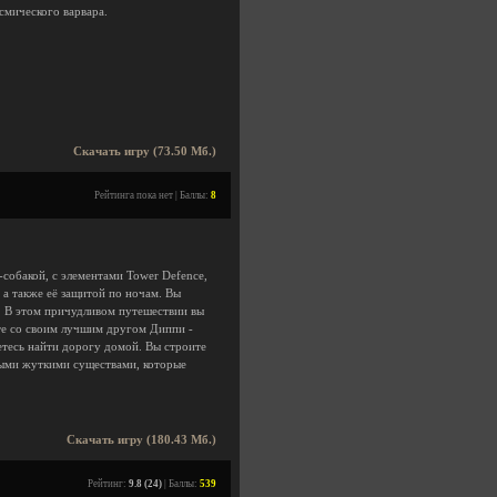
смического варвара.
Скачать игру (73.50 Мб.)
Рейтинга пока нет | Баллы:
8
-собакой, с элементами Tower Defence,
 а также её защитой по ночам. Вы
. В этом причудливом путешествии вы
сте со своим лучшим другом Диппи -
етесь найти дорогу домой. Вы строите
ными жуткими существами, которые
Скачать игру (180.43 Мб.)
Рейтинг:
9.8 (24)
| Баллы:
539