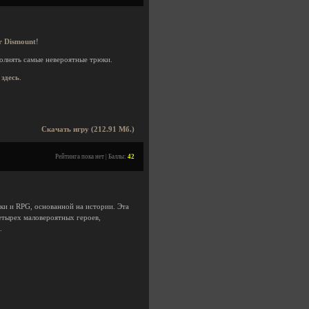
r Dismount
!
полнять самые невероятные трюки.
ь
здесь
.
Скачать игру (212.91 Мб.)
Рейтинга пока нет | Баллы:
42
ки и RPG, основанной на истории. Эта
четырех маловероятных героев,
.