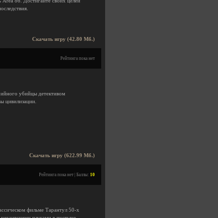
 Area 86. Достигайте своих целей
последствия.
Скачать игру (42.80 Мб.)
Рейтинга пока нет
рийного убийцы детективом
вы цивилизации.
Скачать игру (622.99 Мб.)
Рейтинга пока нет | Баллы:
10
лассическом фильме Тарантул 50-х
и гигантскими пауками в пустыне