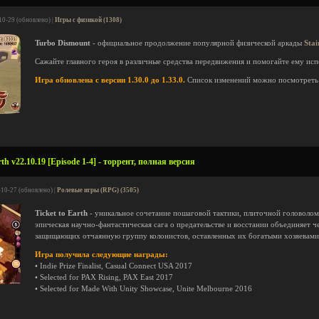
10-29 (обновлено) |
Игры с физикой (1308)
Turbo Dismount
- официальное продолжение популярной физической аркады
Stai
Сажайте главного героя в различные средства передвижения и помогайте ему ис
Игра обновлена с версии 1.30.0 до 1.33.0.
Список изменений можно посмотрет
th v22.10.19 [Episode 1-4] - торрент, полная версия
-10-27 (обновлено) |
Ролевые игры (RPG) (3505)
Ticket to Earth
- уникальное сочетание пошаговой тактики, плиточной головолом
эпическая научно-фантастическая сага о предательстве и восстании объединяет 
защищающих отчаянную группу колонистов, оставленных их богатыми хозяевами
Игра получила следующие награды:
• Indie Prize Finalist, Casual Connect USA 2017
• Selected for PAX Rising, PAX East 2017
• Selected for Made With Unity Showcase, Unite Melbourne 2016