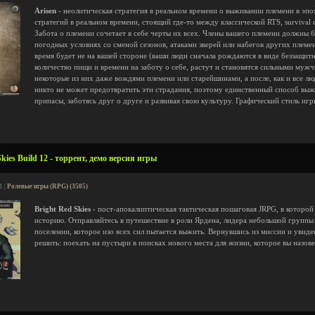
Arisen
- неолитическая стратегия в реальном времени о выживании племени в эпо
стратегий в реальном времени, стоящий где-то между классической RTS, survival
Забота о племени сочетает в себе черты их всех. Члены вашего племени должны б
погодных условиях со сменой сезонов, атаками зверей или набегов других племен
время будет не на вашей стороне (ваши люди сначала рождаются в виде беззащи
количество пищи и времени на заботу о себе, растут и становятся сильными му
некоторые из них даже вождями племени или старейшинами, а после, как и все лю
никто не может предотвратить эти страдания, поэтому единственный способ выжи
припасы, заботясь друг о друге и развивая свою культуру. Графический стиль и
kies Build 12 - торрент, демо версия игры
1 |
Ролевые игры (RPG) (3505)
Bright Red Skies
- пост-апокалиптическая тактическая пошаговая JRPG, в которо
историю. Отправляйтесь в путешествие в роли Ярдена, лидера небольшой группы
поселении, которое изо всех сил пытается выжить. Вернувшись из миссии и увиде
решить: поехать на пустыри в поисках нового места для жизни, которое вы назов