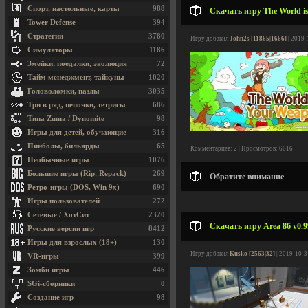
Спорт, настольные, карты
988
Скачать игру The World is
Tower Defense
394
Стратегии
3780
Игру добавил
John2s [11865|1666]
| 2019-
Симуляторы
1186
Змейки, поедалки, эволюция
72
Тайм менеджмент, тайкуны
1020
Головоломки, пазлы
3035
Три в ряд, цепочки, тетрисы
686
Типа Zuma / Dynomite
98
Игры для детей, обучающие
316
Пинболы, бильярды
65
Комментариев: 2 | Просмотров: 6616
Необычные игры
1076
Большие игры (Rip, Repack)
269
Обратите внимание
Ретро-игры (DOS, Win 9x)
690
Игры пользователей
272
Сетевые / ХотСит
2320
Скачать игру Area 86 v0.9
Русские версии игр
8412
Игры для взрослых (18+)
130
Игру добавил
Kusko [2563|32]
| 2019-10-3
VR-игры
399
Зомби игры
446
SGi-сборники
0
Создание игр
98