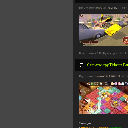
Игру добавил
John2s [11865|1666]
| 2019-
Комментариев: 196 | Просмотров: 265403
Скачать игру Ticket to Ear
Игру добавил
Defuser222 [3626|10]
| 2019
Эпизоды:
•
Episode 1: Uprising.
Вышел!