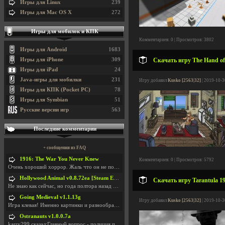
Игры для Linux
239
Игры для Mac OS X
272
Игры для мобилок и КПК
Комментариев: 0 | Просмотров: 3802
Игры для Android
1683
Игры для iPhone
309
Скачать игру The Hand of 
Игры для iPad
24
Java-игры для мобилки
231
Игру добавил
Kusko [2563|32]
| 2019-10-3
Игры для КПК (Pocket PC)
78
Игры для Symbian
51
Русские версии игр
563
Последние комментарии
+ сообщения из FAQ
1916: The War You Never Knew
Комментариев: 0 | Просмотров: 5792
Очень хороший хоррор. Жаль что он не получил должн
Hollywood Animal v0.8.72ea [Steam Early Access]
Скачать игру Tarantula 19
Не знаю как сейчас, но года полтора назад игра был
Going Medieval v1.1.13g
Игру добавил
Kusko [2563|32]
| 2019-10-3
Игра клевая! Именно картинки и разнообразия в стро
Ostranauts v1.0.0.7a
karry299 сказал:Главный вопрос - полиция по-прежне