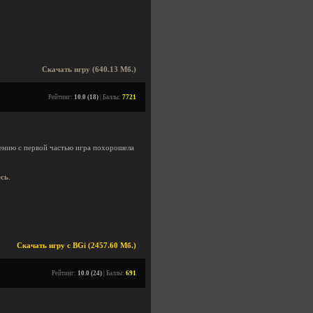
Скачать игру (640.13 Мб.)
Рейтинг:
10.0 (18)
| Баллы:
7721
нению с первой частью игра похорошела
есь
.
Скачать игру с BGi (2457.60 Мб.)
Рейтинг:
10.0 (24)
| Баллы:
691