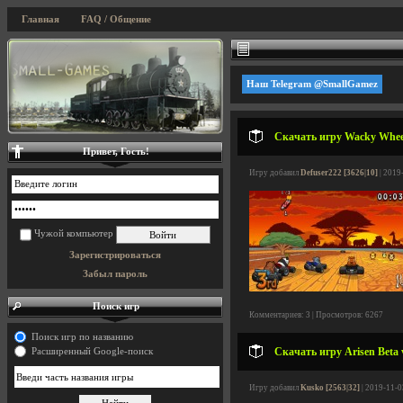
Главная
FAQ / Общение
Наш Telegram @SmallGamez
Скачать игру Wacky Wheel
Привет, Гость!
Игру добавил
Defuser222 [3626|10]
| 2019
Чужой компьютер
Зарегистрироваться
Забыл пароль
Поиск игр
Комментариев: 3 | Просмотров: 6267
Поиск игр по названию
Скачать игру Arisen Beta 
Расширенный Google-поиск
Игру добавил
Kusko [2563|32]
| 2019-11-0