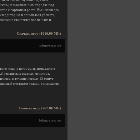
ризоны, в вымышленном городке под
ентов с гормоном роста. Вы и ваши два
 территорию и попытаться убежать,
ыживание становятся всё меньше и
Скачать игру (1016.00 Мб.)
Рейтинга пока нет
ого лица, в котором вы попадаете в
ый гигантских глазных монстров,
апример, в течение первых 15 минут
олненный мертвыми телами, гиганскими
Скачать игру (767.80 Мб.)
Рейтинга пока нет