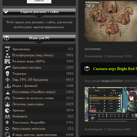
Скрыть рекламу с сайта
Чтоб скрыть всю рекламу с сайта, для начала
необходимо
зарегистрироваться
.
Игры для PC
рисунками.
Арканоиды
155
Платформеры (вид сбоку)
3991
Комментариев: 5 | Просмотров: 13763
Ролевые игры (RPG)
3505
Аркадные шутеры
2292
Скачать игру Bright Red S
Хорроры
1884
Тир, FPS, 3D-бродилки
4013
Игру добавил
Kusko [2563|32]
| 2019-11-0
Игры с физикой
1308
Песочницы (Sandbox-игры)
1404
Техника на колесах, гонки
1222
Леталки, скроллеры
1029
Аркады
3070
Файтинги
625
Текстовые, Roguelike
1701
Визуальные новеллы
215
Комментариев: 3 | Просмотров: 6869
Я ищу, квесты, приключения
6440