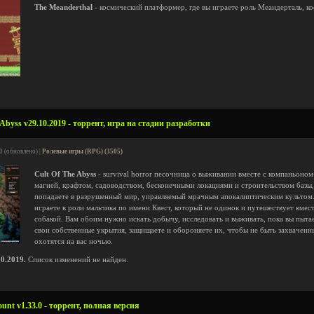
The Meanderthal
- космический платформер, где вы играете роль Меандерталь, ко
Abyss v29.10.2019 - торрент, игра на стадии разработки
0 (обновлено) |
Ролевые игры (RPG) (3505)
Cult Of The Abyss
- survival horror песочница о выживании вместе с компаньоном
магией, крафтом, садоводством, бесконечными локациями и строительством базы,
попадаете в разрушенный мир, управляемый мрачным апокалиптическим культом
играете в роли мальчика по имени Квест, который не одинок и путешествует вме
собакой. Вам обоим нужно искать добычу, исследовать и выживать, пока вы пыта
свои собственные укрытия, защищаете и обороняете их, чтобы не быть захвачен
охотятся на вас ночью.
0.2019.
Список изменений не найден.
nt v1.33.0 - торрент, полная версия