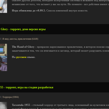
спасите других роботов, победите испорченные системы и возьмите под контроль
независимо от того, что встанет у вас на пути. Но помните - все действия имеют 
Игра обновлена до v0.99.5.
Список изменений внутри новости.
Glory - торрент, демо версия игры
0 |
Я ищу, квесты, приключения (6440)
The Hand of Glory
- прекрасно нарисованное приключение, в котором поиски се
заканчиваются тем, что он втягивается в заговор, который может разрушить осно
На
русском
языке.
55 - торрент, игра на стадии разработки
0 |
Хорроры (1884)
Tarantula 1955
- стильный хоррор от третьего лица, основанный на культовом к
годов! Фильм класса Б, в котором вы и два приятеля сражаетесь с мутировавшим