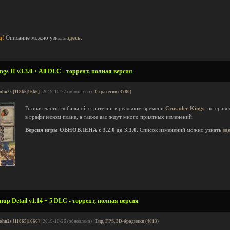
д!
Описание можно узнать
здесь
.
gs II v3.3.0 + All DLC - торрент, полная версия
ohn2s [11865|1666]
| 2019-10-27 (обновлено) |
Стратегии (3780)
Вторая часть глобальной стратегии в реальном времени
Crusader Kings
, по срав
в графическом плане, а также вас ждут много приятных изменений.
Версия игры ОБНОВЛЕНА с 3.2.0 до 3.3.0.
Список изменений можно узнать
зд
nup Detail v1.14 + 5 DLC - торрент, полная версия
ohn2s [11865|1666]
| 2019-10-26 (обновлено) |
Тир, FPS, 3D-бродилки (4013)