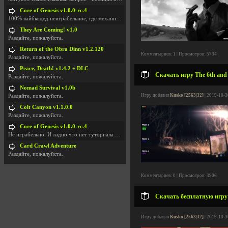
Core of Genesis v1.0.0-rc.4
100% вайбкодед неиграбельное, где механики знает т
They Are Coming! v1.0
Раздайте, пожалуйста.
Return of the Obra Dinn v1.2.120
Комментариев: 1 | Просмотров: 5734
Раздайте, пожалуйста.
Peace, Death! v1.4.2 + DLC
Скачать игру The 6th and 
Раздайте, пожалуйста.
Nomad Survival v1.0b
Игру добавил
Kusko [2563|32]
| 2019-10-3
Раздайте, пожалуйста.
Colt Canyon v1.1.0.0
Раздайте, пожалуйста.
Core of Genesis v1.0.0-rc.4
Не играбельно. И ладно что нет туториала и ничего
Card Crawl Adventure
Раздайте, пожалуйста.
Комментариев: 0 | Просмотров: 3906
Скачать бесплатную игру 
Игру добавил
Kusko [2563|32]
| 2019-10-3