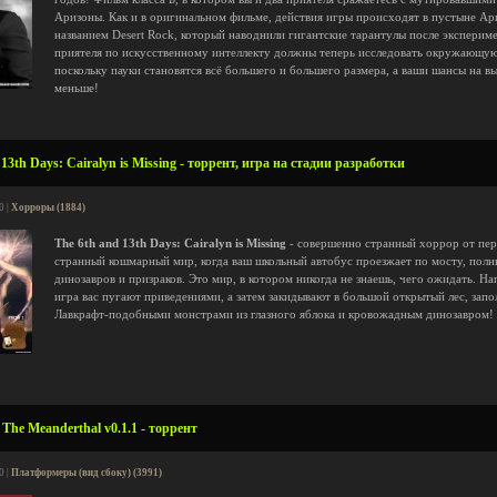
Аризоны. Как и в оригинальном фильме, действия игры происходят в пустыне А
названием Desert Rock, который наводнили гигантские тарантулы после эксперим
приятеля по искусственному интеллекту должны теперь исследовать окружающую
поскольку пауки становятся всё большего и большего размера, а ваши шансы на в
меньше!
13th Days: Cairalyn is Missing - торрент, игра на стадии разработки
0 |
Хорроры (1884)
The 6th and 13th Days: Cairalyn is Missing
- совершенно странный хоррор от перв
странный кошмарный мир, когда ваш школьный автобус проезжает по мосту, полн
динозавров и призраков. Это мир, в котором никогда не знаешь, чего ожидать. Н
игра вас пугают приведениями, а затем закидывают в большой открытый лес, зап
Лавкрафт-подобными монстрами из глазного яблока и кровожадным динозавром!
The Meanderthal v0.1.1 - торрент
0 |
Платформеры (вид сбоку) (3991)