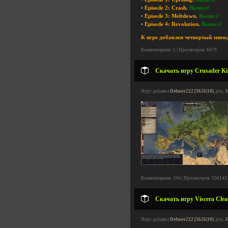
•
Episode 2: Crash.
Вышел!
•
Episode 3: Meltdown.
Вышел!
•
Episode 4: Revolution.
Вышел!
К игре добавлен четвертый эпизо
Комментариев: 5 | Просмотров: 6679
Скачать игру Crusader Kin
Игру добавил
Defuser222 [3626|10]
, ред.
J
Комментариев: 194 | Просмотров: 336143
Скачать игру Viscera Clea
Игру добавил
Defuser222 [3626|10]
, ред.
J