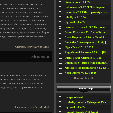
Ostranauts v1.0.0.7a
ху каменного века. Это другой тип
Deltarune v29.07.2026 [Chapters 1-5] / + RUS [Chapters 1-5]
 стратегиями и симуляцией жизни.
удут сражаться за жизнь в суровых
Factorio v2.1.13b + Space Age DLC
ей, голода, нехватки материалов и даже
Pile Up! v1.0.12a
тных детей, поглощающих непомерное
Big Walk v1.4.7a
жчинами или заботливыми женщинами, а
BeamNG Drive v0.39.2.1b [Steam Early Access]
ди, умирают от старости). В одиночку
ть - это преодолеть их вместе, собирая
Dwarf Fortress v53.16a / + Русская Версия v50.12a
гры вдохновлен древними наскальными
Crisis Response v0.10a / Blood & Bullet
Enter the Chronosphere v141.6g [Steam Early Access]
Скачать игру (290.80 Мб.)
HyperBox v25.12.2025
Roguebound Pirates v0.7.0.1a [Playtest]
Рейтинга пока нет
Lucky Tower Ultimate v1.1.1a
Dominions 6 - Rise of the Pantokrator v6.35a
Minecraft: Bedrock Edition 1.26.33.1a / + TLauncher v2.89
Neon Inferno v04.08.2026
й вы принимаете решения, влияющие на
Показать Топ-100
 разведчиков, живущих в Досеро,
в, что Досеро в руинах, вы должны
ете домом, или отправиться мстить.
10 новых игр
Escape Wizard
Probably Stolen - Cyberpunk Pawnshop Simulator v048c [Playtest]
Скачать игру (771.50 Мб.)
Big Walk v1.4.7a
Core of Genesis v1.0.0-rc.4