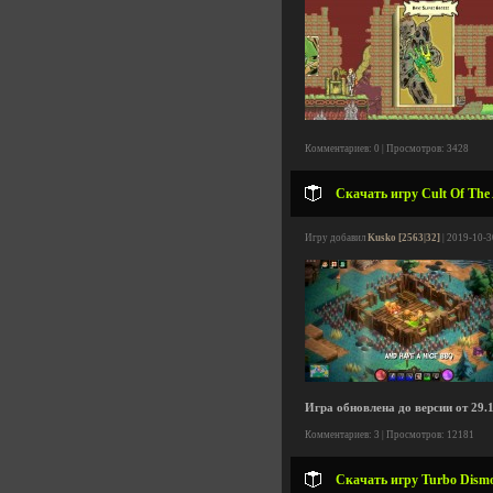
Комментариев: 0 | Просмотров: 3428
Скачать игру Cult Of The 
Игру добавил
Kusko [2563|32]
| 2019-10-3
Игра обновлена до версии от 29.1
Комментариев: 3 | Просмотров: 12181
Скачать игру Turbo Dismou