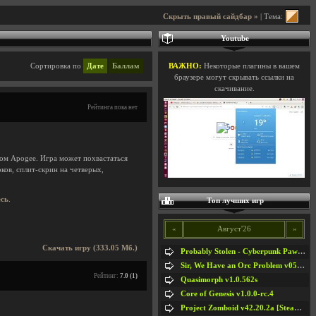
Скрыть правый сайдбар »
| Тема:
Youtube
Сортировка по
Дате
Баллам
ВАЖНО:
Некоторые плагины в вашем
браузере могут скрывать ссылки на
скачивание.
Рейтинга пока нет
ом Apogee. Игра может похвастаться
ов, сплит-скрин на четверых,
есь
.
Топ лучших игр
«
Август'26
»
Скачать игру (333.05 Мб.)
Probably Stolen - Cyberpunk Pawnshop Simulator v048c [Playtest]
Sir, We Have an Orc Problem v05.08.2026
Рейтинг:
7.0 (1)
Quasimorph v1.0.562s
Core of Genesis v1.0.0-rc.4
Project Zomboid v42.20.2a [Steam Early Access]