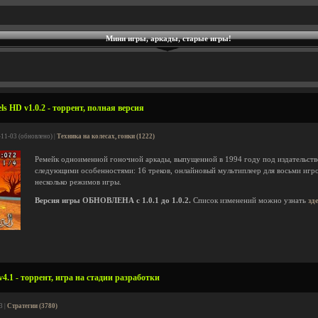
Мини игры, аркады, старые игры!
s HD v1.0.2 - торрент, полная версия
-11-03 (обновлено) |
Техника на колесах, гонки (1222)
Ремейк одноименной гоночной аркады, выпущенной в 1994 году под издательств
следующими особенностями: 16 треков, онлайновый мультиплеер для восьми игрок
несколько режимов игры.
Версия игры ОБНОВЛЕНА с 1.0.1 до 1.0.2.
Список изменений можно узнать
зд
v4.1 - торрент, игра на стадии разработки
3 |
Стратегии (3780)