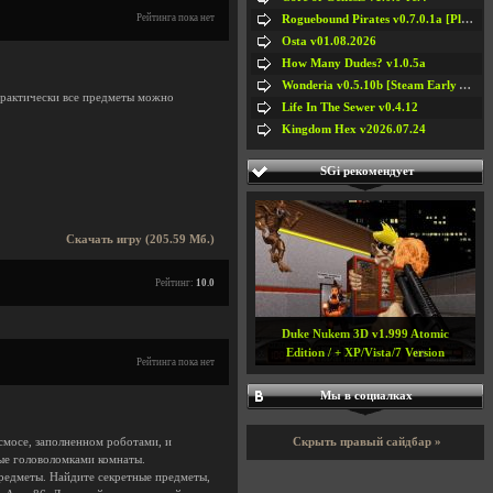
Рейтинга пока нет
Roguebound Pirates v0.7.0.1a [Playtest]
Osta v01.08.2026
How Many Dudes? v1.0.5a
Wonderia v0.5.10b [Steam Early Access]
практически все предметы можно
Life In The Sewer v0.4.12
Kingdom Hex v2026.07.24
SGi рекомендует
Скачать игру (205.59 Мб.)
Рейтинг:
10.0
Duke Nukem 3D v1.999 Atomic
Edition / + XP/Vista/7 Version
Рейтинга пока нет
Мы в социалках
Скрыть правый сайдбар »
осмосе, заполненном роботами, и
ные головоломками комнаты.
предметы. Найдите секретные предметы,