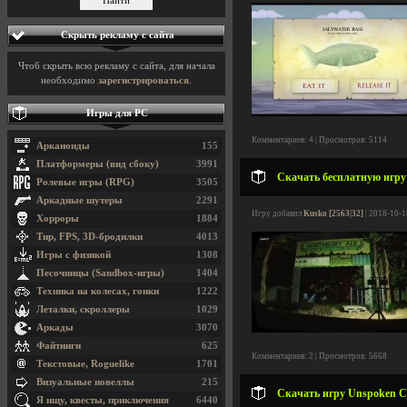
Скрыть рекламу с сайта
Чтоб скрыть всю рекламу с сайта, для начала
необходимо
зарегистрироваться
.
Игры для PC
Комментариев: 4 | Просмотров: 5114
Арканоиды
155
Платформеры (вид сбоку)
3991
Скачать бесплатную игру 
Ролевые игры (RPG)
3505
Аркадные шутеры
2291
Игру добавил
Kusko [2563|32]
| 2018-10-1
Хорроры
1884
Тир, FPS, 3D-бродилки
4013
Игры с физикой
1308
Песочницы (Sandbox-игры)
1404
Техника на колесах, гонки
1222
Леталки, скроллеры
1029
Аркады
3070
Файтинги
625
Комментариев: 2 | Просмотров: 5668
Текстовые, Roguelike
1701
Визуальные новеллы
215
Скачать игру Unspoken Chr
Я ищу, квесты, приключения
6440