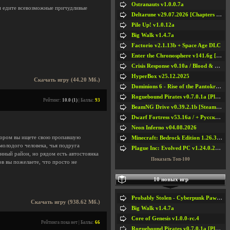
Ostranauts v1.0.0.7a
е и едите всевозможные причудливые
Deltarune v29.07.2026 [Chapters 1-5] / + RUS [Chapters 1-5]
Pile Up! v1.0.12a
Big Walk v1.4.7a
Factorio v2.1.13b + Space Age DLC
Enter the Chronosphere v141.6g [Steam Early Access]
Crisis Response v0.10a / Blood & Bullet
HyperBox v25.12.2025
Скачать игру (44.20 Мб.)
Dominions 6 - Rise of the Pantokrator v6.35a
Roguebound Pirates v0.7.0.1a [Playtest]
Рейтинг:
10.0 (1)
| Баллы:
93
BeamNG Drive v0.39.2.1b [Steam Early Access]
Dwarf Fortress v53.16a / + Русская Версия v50.12a
Neon Inferno v04.08.2026
отором вы ищете свою пропавшую
Minecraft: Bedrock Edition 1.26.33.1a / + TLauncher v2.89
 молодого человека, чья подруга
Plague Inc: Evolved PC v1.24.0.2a + All DLCs
енный район, но рядом есть автостоянка
Показать Топ-100
ов вы пожелаете, что просто не
10 новых игр
Probably Stolen - Cyberpunk Pawnshop Simulator v048c [Playtest]
Скачать игру (938.62 Мб.)
Big Walk v1.4.7a
Core of Genesis v1.0.0-rc.4
Рейтинга пока нет | Баллы:
66
Roguebound Pirates v0.7.0.1a [Playtest]