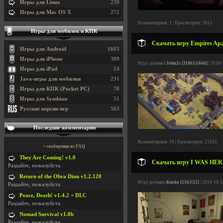
Игры для Linux
239
Игры для Mac OS X
272
Комментариев: 1 | Просмотров: 2813
Игры для мобилок и КПК
Скачать игру Empires Apart
Игры для Android
1683
Игры для iPhone
309
Игру добавил
John2s [11865|1666]
| 2018-
Игры для iPad
24
Java-игры для мобилки
231
Игры для КПК (Pocket PC)
78
Игры для Symbian
51
Русские версии игр
563
Последние комментарии
Комментариев: 19 | Просмотров: 21615
+ сообщения из FAQ
They Are Coming! v1.0
Скачать игру I WAS HERE 
Раздайте, пожалуйста.
Return of the Obra Dinn v1.2.120
Игру добавил
Kusko [2563|32]
| 2018-10-1
Раздайте, пожалуйста.
Peace, Death! v1.4.2 + DLC
Раздайте, пожалуйста.
Nomad Survival v1.0b
Раздайте, пожалуйста.