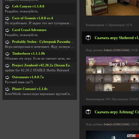
Colt Canyon v1.1.0.0
Раздайте, пожалуйста.
Core of Genesis v1.0.0-rc.4
Не играбельно. И ладно что нет туториала и ничего
Комментариев: 1 | Просмотров: 3178
Card Crawl Adventure
Раздайте, пожалуйста.
Скачать игру Sheltered v1
Probably Stolen - Cyberpunk Pawnshop Simulator v048c [Playtest]
Игра интересная и затягивает. Жду полную версию, т
Игру добавил
John2s [11865|1666]
| 2018-
Timberborn v1.1.1.0b
Обожаю эту игру. Если не хватает цели, можно чудо
Project Zomboid v42.20.2a [Steam Early Access]
update for 42.20.2 STABLE Hotfix Released
Ostranauts v1.0.0.7a
Русский язык где?)
Planet Centauri v1.1.0c
KotoWenik сказал:игра нереально крутаяСпасибо )))
Комментариев: 349 | Просмотров: 250542
Скачать игру Achtung! Cth
Игру добавил
John2s [11865|1666]
| 2018-