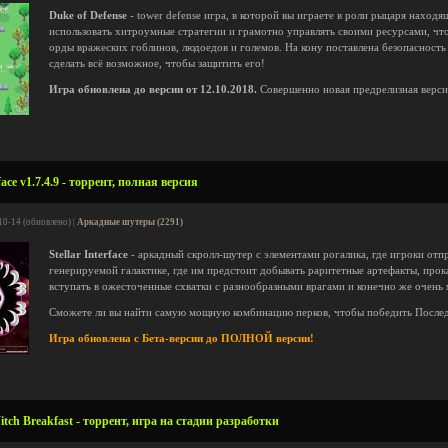
Duke of Defense
- tower defense игра, в которой вы играете в роли рыцаря наход
использовать хитроумные стратегии и грамотно управлять своими ресурсами, чт
орды вражеских гоблинов, людоедов и големов. На кону поставлена безопасность
сделать всё возможное, чтобы защитить его!
Игра обновлена до версии от 12.10.2018.
Совершенно новая предрелизная верси
face v1.7.4.9 - торрент, полная версия
10-14 (обновлено) |
Аркадные шутеры (2291)
Stellar Interface
- аркадный скролл-шутер с элементами рогалика, где игроки отп
генерируемой галактике, где им предстоит добывать раритетные артефакты, прок
вступать в ожесточенные схватки с разнообразными врагами и конечно же очень 
Сможете ли вы найти самую мощную комбинацию перков, чтобы победить После
Игра обновлена с Бета-версии до ПОЛНОЙ версии!
tch Breakfast - торрент, игра на стадии разработки