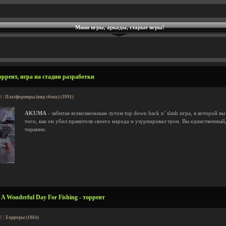
Мини игры, аркады, старые игры!
ррент, игра на стадии разработки
8 |
Платформеры (вид сбоку) (3991)
AKUMA
- забитая всевозможным лутом top down hack n’ slash игра, в которой вы
того, как он убил правителя своего народа и узурпировал трон. Вы единственный
тирании.
A Wonderful Day For Fishing - торрент
8 |
Хорроры (1884)