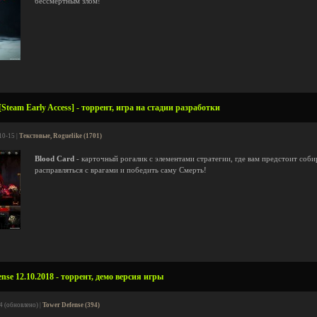
бессмертным злом!
Steam Early Access] - торрент, игра на стадии разработки
10-15 |
Текстовые, Roguelike (1701)
Blood Card
- карточный рогалик с элементами стратегии, где вам предстоит соб
расправляться с врагами и победить саму Смерть!
nse 12.10.2018 - торрент, демо версия игры
4 (обновлено) |
Tower Defense (394)