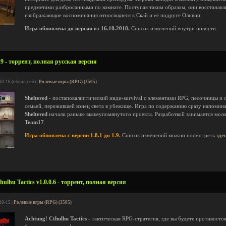
предметами разбросанными по комнате. Поступая таким образом, они восстанавл
изображающие воспоминания относящиеся к Скай и её подруге Оливии.
Игра обновлена до версии от 16.10.2018.
Список изменений внутри новости.
.9 - торрент, полная русская версия
10-16 (обновлено) |
Ролевые игры (RPG) (3505)
Sheltered
- постапокалиптический инди-survival с элементами RPG, песочницы и с
семьей, пережившей конец света в убежище. Игра по содержанию сразу напомин
Sheltered
начали раньше вышеупомянутого проекта. Разработкой занимается мол
Team17
.
Игра обновлена с версии 1.8.1 до 1.9.
Список изменений можно посмотреть
зде
ulhu Tactics v1.0.0.6 - торрент, полная версия
10-15 |
Ролевые игры (RPG) (3505)
Achtung! Cthulhu Tactics
- тактическая RPG-стратегия, где вы будете противостоя