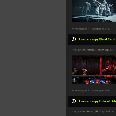
Комментариев: 4 | Просмотров: 5842
Скачать игру Blood Card [
Игру добавил
John2s [11865|1666]
| 2018-
Комментариев: 6 | Просмотров: 5987
Скачать игру Duke of Defe
Игру добавил
Kusko [2563|32]
| 2018-10-1