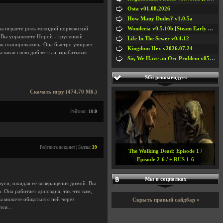
Osta v01.08.2026
How Many Dudes? v1.0.5a
Wonderia v0.5.10b [Steam Early Access]
вы играете роль молодой норвежской
. Вы управляете Норой - трусливой
Life In The Sewer v0.4.12
как планировалось. Она быстро умирает
Kingdom Hex v2026.07.24
азывая свою доблесть и зарабатывая
Sir, We Have an Orc Problem v05.08.2026
SGi рекомендует
Скачать игру (474.70 Мб.)
Рейтинг:
10.0
Рейтинга пока нет | Баллы:
39
The Walking Dead: Episode 1 /
Episode 2-6 / + RUS 1-6
Мы в социалках
уги, ожидая её возвращения домой. Вы
. Она работает допоздна, так что вам,
ы можете общаться с ней через
Скрыть правый сайдбар »
ся...