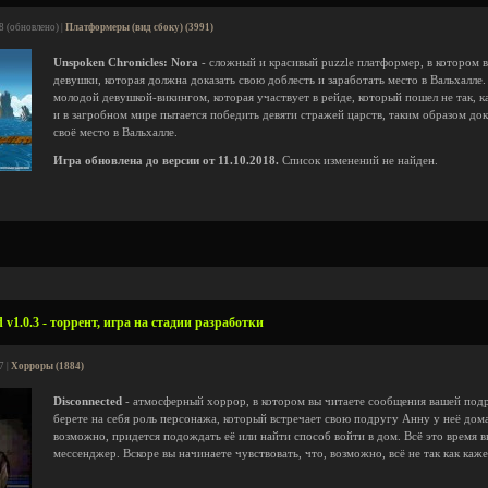
8 (обновлено) |
Платформеры (вид сбоку) (3991)
Unspoken Chronicles: Nora
- сложный и красивый puzzle платформер, в котором 
девушки, которая должна доказать свою доблесть и заработать место в Вальхалле
молодой девушкой-викингом, которая участвует в рейде, который пошел не так, 
и в загробном мире пытается победить девяти стражей царств, таким образом док
своё место в Вальхалле.
Игра обновлена до версии от 11.10.2018.
Список изменений не найден.
 v1.0.3 - торрент, игра на стадии разработки
7 |
Хорроры (1884)
Disconnected
- атмосферный хоррор, в котором вы читаете сообщения вашей подр
берете на себя роль персонажа, который встречает свою подругу Анну у неё дома
возможно, придется подождать её или найти способ войти в дом. Всё это время в
мессенджер. Вскоре вы начинаете чувствовать, что, возможно, всё не так как кажет