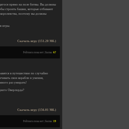
ящегося прямо на поле битвы. Вы должны
обы строить башни, которые отбивают
 королевства, поэтому вы должны
я игры.
Скачать игру (151.20 Мб.)
Рейтинга пока нет | Баллы:
67
равятся в путешествие по случайно
ачивать свои корабли и умения,
много раз умирать!
днего Оверлорда?
Скачать игру (156.01 Мб.)
Рейтинга пока нет | Баллы:
19