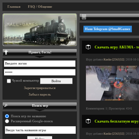
Главная
FAQ / Общение
Наш Telegram @SmallGamez
Скачать игру AKUMA - то
Привет, Гость!
Игру добавил
Kusko [2563|32]
| 2018-10-1
Чужой компьютер
Зарегистрироваться
Забыл пароль
Поиск игр
Комментариев: 1 | Просмотров: 4141
Поиск игр по названию
Скачать бесплатную игру 
Расширенный Google-поиск
Игру добавил
Kusko [2563|32]
| 2018-10-1