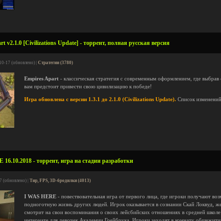
 v2.1.0 [Civilizations Update] - торрент, полная русская версия
10-17 (обновлено) |
Стратегии (3780)
Empires Apart
- классическая стратегия с современным оформлением, где выбрав
вам предстоит привести свою цивилизацию к победе!
Игра обновлена с версии 1.3.1 до 2.1.0 (Civilizations Update).
Список изменени
16.10.2018 - торрент, игра на стадии разработки
7 (обновлено) |
Тир, FPS, 3D-бродилки (4013)
I WAS HERE
- повествовательная игра от первого лица, где игроки получают в
подноготную жизнь других людей. Игрок оказывается в сознании Скай Локвуд, ж
смотрит на свои воспоминания о своих лейсбийских отношениях в средней школе 
интернате для девочек Академии Грейбрука. Игроки заходят в комнату общежити