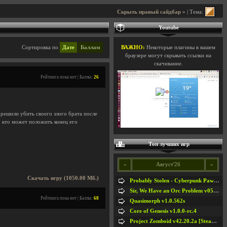
Скрыть правый сайдбар »
| Тема:
Youtube
Сортировка по
Дате
Баллам
ВАЖНО:
Некоторые плагины в вашем
браузере могут скрывать ссылки на
скачивание.
Рейтинга пока нет | Баллы:
26
 решили убить своего злого брата после
, кто может положить конец его
Топ лучших игр
«
Август'26
»
Скачать игру (1050.00 Мб.)
Probably Stolen - Cyberpunk Pawnshop Simulator v048c [Playtest]
Sir, We Have an Orc Problem v05.08.2026
Рейтинга пока нет | Баллы:
68
Quasimorph v1.0.562s
Core of Genesis v1.0.0-rc.4
Project Zomboid v42.20.2a [Steam Early Access]