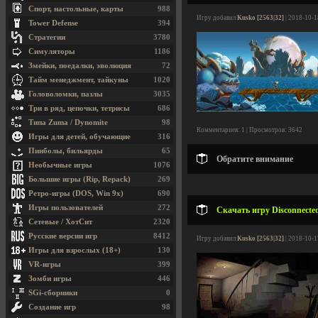
Спорт, настольные, карты
988
Игру добавил
Kusko [2563|32]
| 2018-10-1
Tower Defense
394
Стратегии
3780
Симуляторы
1186
Змейки, поедалки, эволюция
72
Тайм менеджмент, тайкуны
1020
Головоломки, пазлы
3035
Три в ряд, цепочки, тетрисы
686
Типа Zuma / Dynomite
98
Комментариев: 1 | Просмотров: 3642
Игры для детей, обучающие
316
Пинболы, бильярды
65
Обратите внимание
Необычные игры
1076
Большие игры (Rip, Repack)
269
Ретро-игры (DOS, Win 9x)
690
Игры пользователей
272
Скачать игру Disconnected
Сетевые / ХотСит
2320
Русские версии игр
8412
Игру добавил
Kusko [2563|32]
| 2018-10-1
Игры для взрослых (18+)
130
VR-игры
399
Зомби игры
446
SGi-сборники
0
Создание игр
98