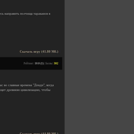
есь направить полчища тараканов в
Скачать игру (41.80 Мб.)
Рейтинг:
10.0 (1)
| Баллы:
302
ас во славные времена "Денди", когда
я ищет древнюю цивилизацию, чтобы
Скачать игру (44.80 Мб.)