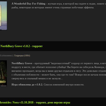
A Wonderful Day For Fishing
- жуткая игра, в которой вы сидите в лодке, ловит
рыбы, некоторые из которых имеют очень странные побочные эффекты.
NorthBury Grove v1.0.2 - торрент
8 (обновлено) |
Хорроры (1884)
NorthBury Grove
- причудливый "видеокассетный" хоррор от первого лица, в к
подругу в месте, где обитает психопат-убийца! Вы берете на себя роль Коннора,
внезапно пропадает, когда вы и ваши друзья отдыхали в лесу. Это довольно отдал
с объектами поблизости - может быть, она где-то там? Вскоре после начала поиск
свернулись в спальный мешок и не заснули...
Игра обновлена до v1.0.2.
Список изменений внутри новости.
onicles: Nora v11.10.2018 - торрент, демо версия игры