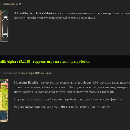
4 |
Аркады (3070)
A Healthy Witch Breakfast
- восхитительная маленькая игра, в которой вы пытает
блендер, чтобы приготовить вкусный завтрак для ведьмы!
tille Alpha v29.2018 - торрент, игра на стадии разработки
3 (обновлено) |
Ролевые игры (RPG) (3505)
Hazelnut Bastille
- качественная олдскульная top down jRPG, которая возвращает в
трава была зеленее, а боссы сложнее... Вы играете за молодую женщину, котора
найти ответы на вопросы после того, как её постигла большая трагедия.
Игра находится на ранней стадии разработки, но уже имеет тысячи фанатов.
Версия игры обновлена до v29.2018.
Список изменений не найден.