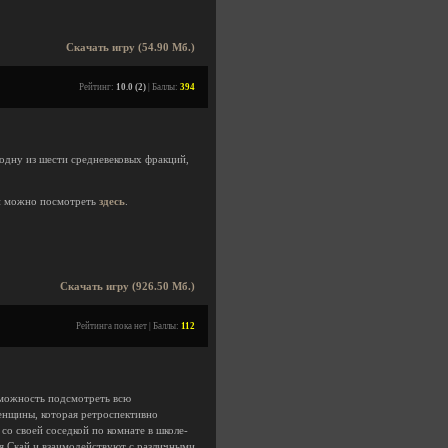
Скачать игру (54.90 Мб.)
Рейтинг:
10.0 (2)
| Баллы:
394
 одну из шести средневековых фракций,
й можно посмотреть
здесь
.
Скачать игру (926.50 Мб.)
Рейтинга пока нет | Баллы:
112
озможность подсмотреть всю
енщины, которая ретроспективно
со своей соседкой по комнате в школе-
я Скай и взаимодействуют с различными