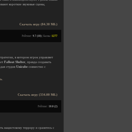
ивают короткие звуковые сцены,
Скачать игру (84.30 Мб.)
Рейтинг:
9.7 (18)
| Баллы:
1277
тратегии, в котором игрок управляет
ает
Fallout Shelter
, правда создавать
одая студия
Unicube
совместно с
сь
.
Скачать игру (334.00 Мб.)
Рейтинг:
10.0 (2)
ть нацистскому террору и сразитесь с