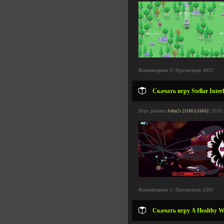
Комментариев: 0 | Просмотров: 4023
Скачать игру Stellar Inter
Игру добавил
John2s [11865|1666]
| 2018-
Комментариев: 1 | Просмотров: 5300
Скачать игру A Healthy Wi