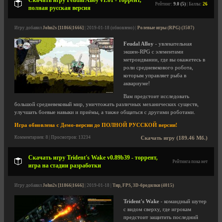
Скачать игру Feudal Alloy v1.01 - торрент,
Рейтинг:
9.0 (5)
| Баллы:
26
полная русская версия
Игру добавил
John2s [11866|1666]
| 2019-01-18 (обновлено) |
Ролевые игры (RPG) (3507)
Feudal Alloy
- увлекательная
экшен-RPG с элементами
метроидвании, где вы окажетесь в
роли средневекового робота,
которым управляет рыба в
аквариуме!
Вам предстоит исследовать
большой средневековый мир, уничтожать различных механических существ,
улучшать боевые навыки и приёмы, а также общаться с другими роботами.
Игра обновлена с Демо-версии до ПОЛНОЙ РУССКОЙ версии!
Комментариев: 8 | Просмотров: 13234
Скачать игру (189.46 Мб.)
Скачать игру Trident's Wake v0.89b39 - торрент,
Рейтинга пока нет
игра на стадии разработки
Игру добавил
John2s [11866|1666]
| 2019-01-18 |
Тир, FPS, 3D-бродилки (4015)
Trident's Wake
- командный шутер
с видом сверху, где игрокам
предстоит защитить последний