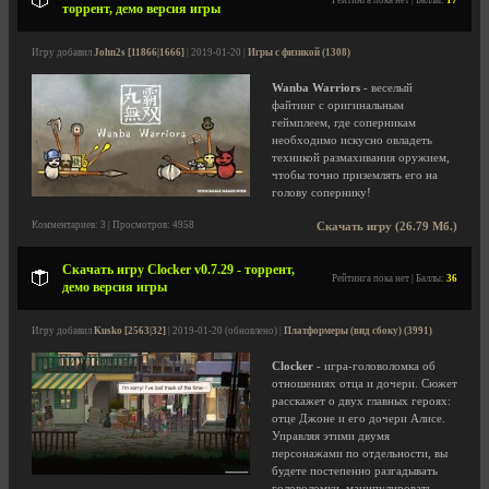
Рейтинга пока нет | Баллы:
17
торрент, демо версия игры
Игру добавил
John2s [11866|1666]
| 2019-01-20 |
Игры с физикой (1308)
Wanba Warriors
- веселый
файтинг с оригинальным
геймплеем, где соперникам
необходимо искусно овладеть
техникой размахивания оружием,
чтобы точно приземлять его на
голову сопернику!
Комментариев: 3 | Просмотров: 4958
Скачать игру (26.79 Мб.)
Скачать игру Clocker v0.7.29 - торрент,
Рейтинга пока нет | Баллы:
36
демо версия игры
Игру добавил
Kusko [2563|32]
| 2019-01-20 (обновлено) |
Платформеры (вид сбоку) (3991)
Clocker
- игра-головоломка об
отношениях отца и дочери. Сюжет
расскажет о двух главных героях:
отце Джоне и его дочери Алисе.
Управляя этими двумя
персонажами по отдельности, вы
будете постепенно разгадывать
головоломки, манипулировать