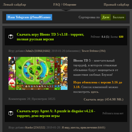
Левый сайдбар
FAQ / Общение
Правый сайдбар
Мини игры, аркады, старые игры!
Наш Telegram @SmallGamez
Сортировка по
Дате
Баллам
Скачать игру Bloons TD 5 v3.18 - торрент,
Рейтинг:
8.4 (5)
| Баллы:
680
полная русская версия
Игру добавил
John2s [11866|1666]
| 2019-01-20 (обновлено) |
Tower Defense (394)
Bloons TD 5
- замечательный
тауердеф, в котором отважные
обезьянки будут защищаться от
нашествия злобных Блунов!
Игра обновлена с версии 3.16 до
3.18.
Список изменений можно
посмотреть
здесь
.
Комментариев: 28 | Просмотров: 50525
Скачать игру (454.98 Мб.)
Скачать игру Agent A: A puzzle in disguise v4.2.6 -
Рейтинга пока нет
торрент, демо версия игры
Игру добавил
Kusko [2563|32]
| 2019-01-20 |
Я ищу, квесты, приключения (6441)