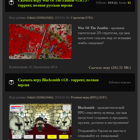
Скачать игру War Of The Zombie v1.0.75 -
Рейтинг:
10.0 (2)
| Баллы:
61
торрент, полная русская версия
Игру добавил
John2s [11866|1666]
| 2019-01-18 |
Стратегии (3781)
War Of The Zombie
- кровавая
тактическая 2D-стратегия, где вам
предстоит спасать мир от вспышки
зомби-эпидемии!
Комментариев: 10 | Просмотров: 8014
Скачать игру (262.31 Мб.)
Скачать игру Blacksmith v1.0 - торрент, полная
Рейтинга пока нет
версия
Игру добавил
John2s [11866|1666]
| 2019-01-18 |
Ролевые игры (RPG) (3507)
Blacksmith
- приключенческий
RPG-симулятор кузнеца, где вам
предстоит создавать и продавать
оружие, доспехи и инструменты!
Отправляйте Героев на квесты и
открывайте их уникальный