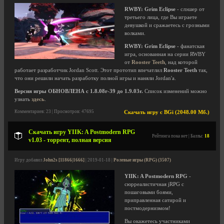
RWBY: Grim Eclipse
- слэшер от
третьего лица, где Вы играете
девушкой и сражаетесь с грозными
волками.
RWBY: Grim Eclipse
- фанатская
игра, основанная на серии RWBY
от
Rooster Teeth
, над которой
работает разработчик Jordan Scott. Этот прототип впечатлил
Rooster Teeth
так,
что они решили начать разработку полной игры и наняли Jordan'а.
Версия игры ОБНОВЛЕНА с 1.8.08r-39 до 1.9.03r.
Список изменений можно
узнать
здесь
.
Комментариев: 23 | Просмотров: 47695
Скачать игру с BGi (2048.00 Мб.)
Скачать игру YIIK: A Postmodern RPG
Рейтинга пока нет | Баллы:
18
v1.03 - торрент, полная версия
Игру добавил
John2s [11866|1666]
| 2019-01-18 |
Ролевые игры (RPG) (3507)
YIIK: A Postmodern RPG
-
сюрреалистичная jRPG с
пошаговыми боями,
приправленная сатирой и
постмодернизмом!
Вы окажетесь участниками