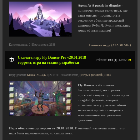
Agent A: A puzzle in disguise
-
приключенческая стэлс-игра, где
ваша миссия - проникнуть в
секретное убежище вражеской
шпионки Руби Ла Руж и положить
конец её злым планам!
Комментариев: 0 | Просмотров: 2358
Скачать игру (372.30 Мб.)
Скачать игру Fly Dancer Pro v20.01.2018 -
Рейтинг:
10.0 (1)
| Баллы:
99
торрент, игра на стадии разработки
Игру добавил
Kusko [2563|32]
| 2019-01-20 (обновлено) |
Игры с физикой (1308)
Fly Dancer
- абсолютно
бессмысленный, но странно
приятный симулятор танцев мухи
с ragdoll физикой, который
позволяет вам управлять гибкой
маленькой мухой и совершать
замечательные танцевальные
движения.
Игра обновлена до версии от 20.01.2018.
Изменений настолько много, что
игра была переименована, но списка нету.