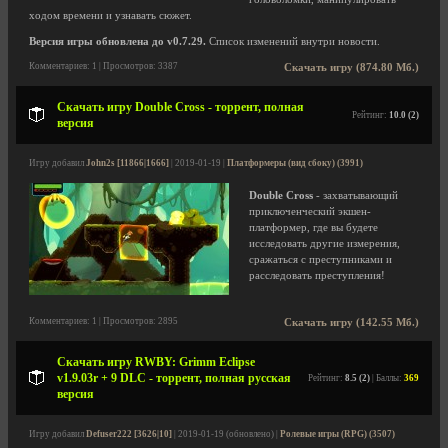
ходом времени и узнавать сюжет.
Версия игры обновлена до v0.7.29.
Список изменений внутри новости.
Комментариев: 1 | Просмотров: 3387
Скачать игру (874.80 Мб.)
Скачать игру Double Cross - торрент, полная
Рейтинг:
10.0 (2)
версия
Игру добавил
John2s [11866|1666]
| 2019-01-19 |
Платформеры (вид сбоку) (3991)
Double Cross
- захватывающий
приключенческий экшен-
платформер, где вы будете
исследовать другие измерения,
сражаться с преступниками и
расследовать преступления!
Комментариев: 1 | Просмотров: 2895
Скачать игру (142.55 Мб.)
Скачать игру RWBY: Grimm Eclipse
v1.9.03r + 9 DLC - торрент, полная русская
Рейтинг:
8.5 (2)
| Баллы:
369
версия
Игру добавил
Defuser222 [3626|10]
| 2019-01-19 (обновлено) |
Ролевые игры (RPG) (3507)