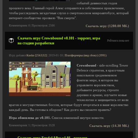
событий девяностых годов
прошлого века. Главный герой Алекс отправится в собственное приключение,
чтобы расследовать загадочные слухи о смертоносном микроавтобусе, который
интернет-сообщество прозвало "Вэн смерти".
Комментариев: 0 | Просмотров: 2566
Скачать игру (1280.00 Мб.)
Скачать игру Crownbound v0.101 - торрент, игра
Рейтинга пока нет
на стадии разработки
Игру добавил
Kusko [2563|32]
| 2019-01-18 |
Платформеры (вид сбоку) (3991)
Crownbound
- side-scrolling Tower
Defence стратегия, в красочным
пиксельном средневековом
фэнтези мире, в котором вы
управляете королевством,
добываете ресурсы, строите
деревни и армию, изучаете новые
технологии и защищаетесь от волн
врагов и могущественных боссов, которые будут вторгаться в ваше королевство
каждый день. Вы готовы к обороне? Как долго вы сможете править?
Игра обновлена до v0.101.
Список изменений внутри новости.
Комментариев: 1 | Просмотров: 3528
Скачать игру (14.30 Мб.)