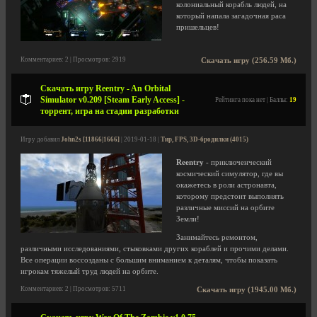
колониальный корабль людей, на
который напала загадочная раса
пришельцев!
Комментариев: 2 | Просмотров: 2919
Скачать игру (256.59 Мб.)
Скачать игру Reentry - An Orbital
Simulator v0.209 [Steam Early Access] -
Рейтинга пока нет | Баллы:
19
торрент, игра на стадии разработки
Игру добавил
John2s [11866|1666]
| 2019-01-18 |
Тир, FPS, 3D-бродилки (4015)
Reentry
- приключенческий
космический симулятор, где вы
окажетесь в роли астронавта,
которому предстоит выполнять
различные миссий на орбите
Земли!
Занимайтесь ремонтом,
различными исследованиями, стыковками других кораблей и прочими делами.
Все операции воссозданы с большим вниманием к деталям, чтобы показать
игрокам тяжелый труд людей на орбите.
Комментариев: 2 | Просмотров: 5711
Скачать игру (1945.00 Мб.)