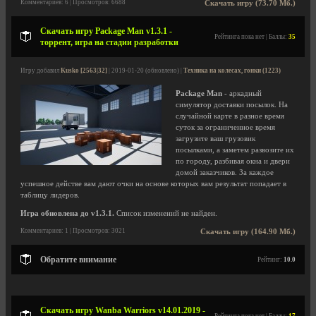
Комментариев: 6 | Просмотров: 6688
Скачать игру (73.70 Мб.)
Скачать игру Package Man v1.3.1 -
Рейтинга пока нет | Баллы:
35
торрент, игра на стадии разработки
Игру добавил
Kusko [2563|32]
| 2019-01-20 (обновлено) |
Техника на колесах, гонки (1223)
Package Man
- аркадный
симулятор доставки посылок. На
случайной карте в разное время
суток за ограниченное время
загрузите ваш грузовик
посылками, а заметем развозите их
по городу, разбивая окна и двери
домой заказчиков. За каждое
успешное действе вам дают очки на основе которых вам результат попадает в
таблицу лидеров.
Игра обновлена до v1.3.1.
Список изменений не найден.
Комментариев: 1 | Просмотров: 3021
Скачать игру (164.90 Мб.)
Обратите внимание
Рейтинг:
10.0
Скачать игру Wanba Warriors v14.01.2019 -