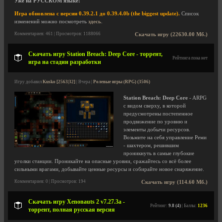
Уже на РУССКОМ языке!
Игра обновлена с версии 0.39.2.1 до 0.39.4.0b (the biggest update).
Список
изменений можно посмотреть
здесь
.
Комментариев: 461 | Просмотров: 1188066
Скачать игру (22630.00 Мб.)
Скачать игру Station Breach: Deep Core - торрент,
Рейтинга пока нет
игра на стадии разработки
Игру добавил
Kusko [2563|32]
| Вчера |
Ролевые игры (RPG) (3506)
Station Breach: Deep Core
- ARPG
с видом сверху, в которой
предусмотрены постепенное
продвижение по уровню и
элементы добычи ресурсов.
Возьмите на себя управление Реми
- шахтером, решившим
проникнуть в самые глубокие
уголки станции. Проникайте на опасные уровни, сражайтесь со всё более
сильными врагами, добывайте ценные ресурсы и собирайте новое снаряжение.
Комментариев: 0 | Просмотров: 194
Скачать игру (114.60 Мб.)
Скачать игру Xenonauts 2 v7.27.3a -
Рейтинг:
9.8 (4)
| Баллы:
1236
торрент, полная русская версия