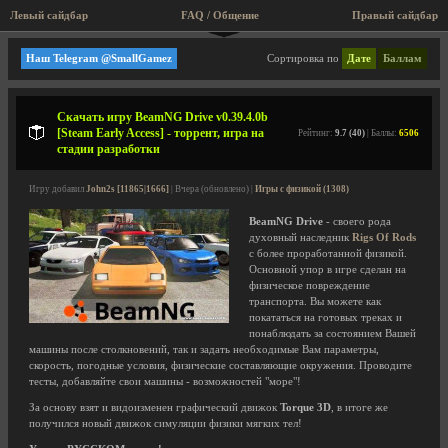
Левый сайдбар
FAQ / Общение
Пра
Мини игры, аркады, старые игры!
Наш Telegram @SmallGamez
Сортировка по
Дате
Баллам
Скачать игру BeamNG Drive v0.39.4.0b
[Steam Early Access] - торрент, игра на
Рейтинг:
9.7 (40)
| Баллы:
6506
стадии разработки
Игру добавил
John2s [11865|1666]
| Вчера (обновлено) |
Игры с физикой (1308)
BeamNG Drive
- своего рода
духовный наследник
Rigs Of Rods
с более проработанной физикой.
Основной упор в игре сделан на
физическое повреждение
транспорта. Вы можете как
покататься на готовых треках и
понаблюдать за состоянием Вашей
машины после столкновений, так и задать необходимые Вам параметры,
скорость, погодные условия, физические составляющие окружения. Проводите
тесты, добавляйте свои машины - возможностей "море"!
За основу взят и видоизменен графический движок
Torque 3D
, в итоге же
получился новый движок симуляции физики мягких тел!