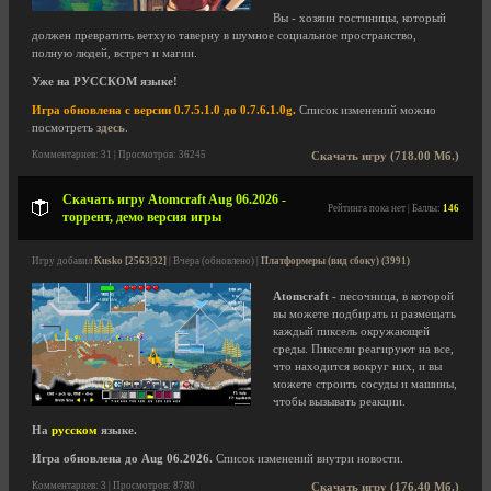
Вы - хозяин гостиницы, который
должен превратить ветхую таверну в шумное социальное пространство,
полную людей, встреч и магии.
Уже на РУССКОМ языке!
Игра обновлена с версии 0.7.5.1.0 до 0.7.6.1.0g.
Список изменений можно
посмотреть
здесь
.
Комментариев: 31 | Просмотров: 36245
Скачать игру (718.00 Мб.)
Скачать игру Atomcraft Aug 06.2026 -
Рейтинга пока нет | Баллы:
146
торрент, демо версия игры
Игру добавил
Kusko [2563|32]
| Вчера (обновлено) |
Платформеры (вид сбоку) (3991)
Atomcraft
- песочница, в которой
вы можете подбирать и размещать
каждый пиксель окружающей
среды. Пиксели реагируют на все,
что находится вокруг них, и вы
можете строить сосуды и машины,
чтобы вызывать реакции.
На
русском
языке.
Игра обновлена до Aug 06.2026.
Список изменений внутри новости.
Комментариев: 3 | Просмотров: 8780
Скачать игру (176.40 Мб.)