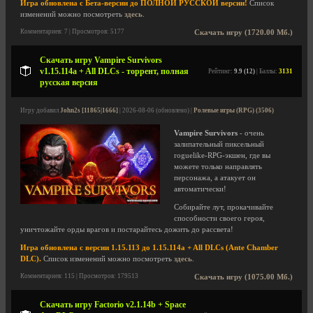
Игра обновлена с Бета-версии до ПОЛНОЙ РУССКОЙ версии!
Список
изменений можно посмотреть
здесь
.
Комментариев: 7 | Просмотров: 5177
Скачать игру (1720.00 Мб.)
Скачать игру Vampire Survivors
v1.15.114a + All DLCs - торрент, полная
Рейтинг:
9.9 (12)
| Баллы:
3131
русская версия
Игру добавил
John2s [11865|1666]
| 2026-08-06 (обновлено) |
Ролевые игры (RPG) (3506)
Vampire Survivors
- очень
залипательный пиксельный
roguelike-RPG-экшен, где вы
можете только направлять
персонажа, а атакует он
автоматически!
Собирайте лут, прокачивайте
способности своего героя,
уничтожайте орды врагов и постарайтесь дожить до рассвета!
Игра обновлена с версии 1.15.113 до 1.15.114a + All DLCs (Ante Chamber
DLC).
Список изменений можно посмотреть
здесь
.
Комментариев: 115 | Просмотров: 179513
Скачать игру (1075.00 Мб.)
Скачать игру Factorio v2.1.14b + Space