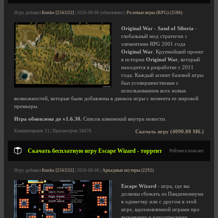
Игру добавил
Kusko [2563|32]
| 2026-08-06 (обновлено) |
Ролевые игры (RPG) (3506)
Original War - Sand of Siberia
-
глобальный мод стратегии с
элементами RPG 2001 года
Original War
. Крупнейший проект
в истории
Original War
, который
находится в разработке с 2011
года. Каждый аспект базовой игры
был усовершенствован с
использованием всех новых
возможностей, которые были добавлены в движок игры с момента ее мировой
премьеры.
Игра обновлена до v1.6.30.
Список изменений внутри новости.
Комментариев: 11 | Просмотров: 56676
Скачать игру (4090.00 Мб.)
Скачать бесплатную игру Escape Wizard - торрент
Рейтинга пока нет
Игру добавил
Kusko [2563|32]
| 2026-08-06 |
Аркадные шутеры (2292)
Escape Wizard
- игра, где вы
должны сбежать из Пандемониума
в одиночку или с другом в этой
игре, вдохновленной играми про
выживание и классическими