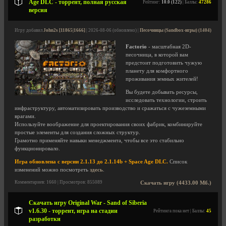
Age DLC - торрент, полная русская
Рейтинг:
10.0 (122)
| Баллы:
47286
версия
Игру добавил
John2s [11865|1666]
| 2026-08-06 (обновлено) |
Песочницы (Sandbox-игры) (1404)
Factorio
- масштабная 2D-
песочница, в которой вам
предстоит подготовить чужую
планету для комфортного
проживания земных жителей!
Вы будете добывать ресурсы,
исследовать технологии, строить
инфраструктуру, автоматизировать производство и сражаться с чужеземными
врагами.
Используйте воображение для проектирования своих фабрик, комбинируйте
простые элементы для создания сложных структур.
Грамотно применяйте навыки менеджмента, чтобы все это стабильно
функционировало.
Игра обновлена с версии 2.1.13 до 2.1.14b + Space Age DLC.
Список
изменений можно посмотреть
здесь
.
Комментариев: 1660 | Просмотров: 855089
Скачать игру (4433.00 Мб.)
Скачать игру Original War - Sand of Siberia
v1.6.30 - торрент, игра на стадии
Рейтинга пока нет | Баллы:
45
разработки