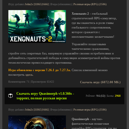
Игру добавил
John2s [11865|1666]
| Вчера (обновлено) |
Ролевые игры (RPG) (3506)
Xenonauts 2
- глобальный
стратегический RPG-симулятор,
где вы окажетесь в роли главы
глобального сопротивления,
которое сражается с
инопланетными захватчиками!
Управляйте пошаговыми
тактическими сражениями,
стройте сеть секретных баз, напрямую управляйте своими истребителями и
добивайтесь стратегической победы в симуляции асимметричной войны против
технологически превосходящего противника.
Игра обновлена с версии 7.26.1 до 7.27.3a.
Список изменений можно
посмотреть
здесь
.
Комментариев: 71 | Просмотров: 65422
Скачать игру (6072.00 Мб.)
Скачать игру Quasimorph v1.0.566s -
Рейтинг:
9.6 (12)
| Баллы:
2968
торрент, полная русская версия
Игру добавил
John2s [11865|1666]
| Вчера (обновлено) |
Ролевые игры (RPG) (3506)
Quasimorph
- научно-
фантастическая пошаговая
roguelike-RPG-стратегия, где вы