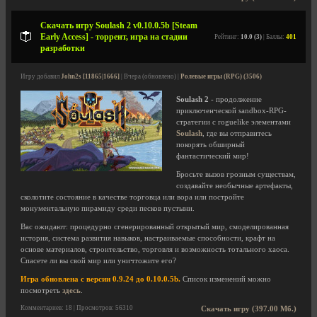
Скачать игру Soulash 2 v0.10.0.5b [Steam
Early Access] - торрент, игра на стадии
Рейтинг:
10.0 (3)
| Баллы:
401
разработки
Игру добавил
John2s [11865|1666]
| Вчера (обновлено) |
Ролевые игры (RPG) (3506)
Soulash 2
- продолжение
приключенческой sandbox-RPG-
стратегии с roguelike элементами
Soulash
, где вы отправитесь
покорять обширный
фантастический мир!
Бросьте вызов грозным существам,
создавайте необычные артефакты,
сколотите состояние в качестве торговца или вора или постройте
монументальную пирамиду среди песков пустыни.
Вас ожидают: процедурно сгенерированный открытый мир, смоделированная
история, система развития навыков, настраиваемые способности, крафт на
основе материалов, строительство, торговля и возможность тотального хаоса.
Спасете ли вы свой мир или уничтожите его?
Игра обновлена с версии 0.9.24 до 0.10.0.5b.
Список изменений можно
посмотреть
здесь
.
Комментариев: 18 | Просмотров: 56310
Скачать игру (397.00 Мб.)