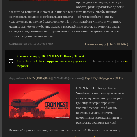
прокладываете маршруты через
болота, реки и разбитые дороги,
следите за топливом и грузом, а иногда выходите наружу, чтобы пешком
исследовать локации и собирать артефакты — обломки забытой охоты
человечества на нечто божественное. По пути придётся чинить и улучшать
машину для более глубоких вылазок в заражённые земли, документировать
находки специальными инструментами и постепенно раскрывать историю
происхождения человечества.
Комментариев: 0 | Просмотров: 659
Скачать игру (1628.00 Мб.)
Скачать игру IRON NEST: Heavy Turret
Simulator v1.0a - торрент, полная русская
Рейтинга пока нет | Баллы:
46
версия
Игру добавил
John2s [11865|1666]
| 2026-08-06 (обновлено) |
Тир, FPS, 3D-бродилки (4015)
IRON NEST: Heavy Turret
Simulator
- жёсткий дизельпанк-
симулятор тяжёлой артиллерии,
где сидя внутри огромной
ходячей турели, ты будешь
крутить рычаги, считать
координаты, заряжать пушки и
разносить врагов в клочья!
Выполняй приказы командования или импровизируй. Реализм, сталь и мощь.