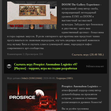
DOOM The Gallery Experience
-
остроумный симулятор сноба,
превращающий легендарный
уровень E1M1 из DOOM в
выставочный зал высокой
культуры. Забудьте про бензопилу
и двустволку: здесь ваш
единственный арсенал - бокал вина
и гора сырных закусок. В роли элитарного арт-критика вам предстоит чинно
прогуливаться по знакомым коридорам, изучать шедевры мировой живописи
под музыку Баха и скупать хлам в сувенирной лавке, пародируя пафос
современного арт-сообщества.
Комментариев: 2 | Просмотров: 334
Скачать игру (28.40 Мб.)
Скачать игру Prospice: Anomalous Logistics v97
Рейтинга пока нет
[Playtest] - торрент, игра на стадии разработки
Игру добавил
John2s [11865|1666]
| 2026-08-06 |
Хорроры (1885)
Prospice: Anomalous Logistics
—
атмосферный хоррор-симулятор
дальнобойщика на проклятом
острове, усеянном останками
разлагающихся древних божеств!
Вы за рулём грузовика