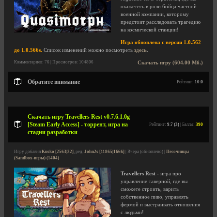
окажетесь в роли бойца частной
военной компании, которому
предстоит расследовать трагедию
на космической станции!
Игра обновлена с версии 1.0.562
до 1.0.566s.
Список изменений можно посмотреть
здесь
.
Комментариев: 76 | Просмотров: 104806
Скачать игру (604.00 Мб.)
Обратите внимание
Рейтинг:
10.0
Скачать игру Travellers Rest v0.7.6.1.0g
[Steam Early Access] - торрент, игра на
Рейтинг:
9.7 (3)
| Баллы:
390
стадии разработки
Игру добавил
Kusko [2563|32]
, ред.
John2s [11865|1666]
| Вчера (обновлено) |
Песочницы
(Sandbox-игры) (1404)
Travellers Rest
- игра про
управление таверной, где вы
сможете строить, варить
собственное пиво, управлять
фермой и выстраивать отношения
с людьми!