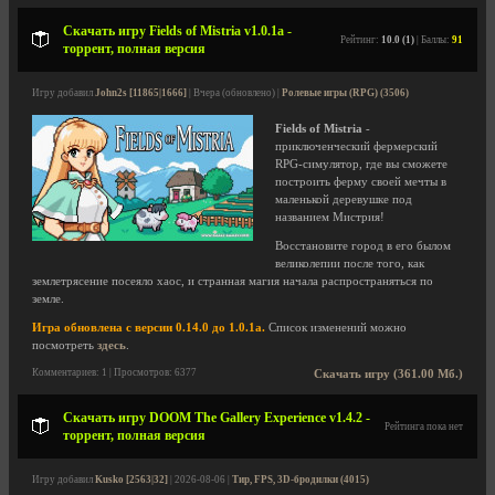
Скачать игру Fields of Mistria v1.0.1a -
Рейтинг:
10.0 (1)
| Баллы:
91
торрент, полная версия
Игру добавил
John2s [11865|1666]
| Вчера (обновлено) |
Ролевые игры (RPG) (3506)
Fields of Mistria
-
приключенческий фермерский
RPG-симулятор, где вы сможете
построить ферму своей мечты в
маленькой деревушке под
названием Мистрия!
Восстановите город в его былом
великолепии после того, как
землетрясение посеяло хаос, и странная магия начала распространяться по
земле.
Игра обновлена с версии 0.14.0 до 1.0.1a.
Список изменений можно
посмотреть
здесь
.
Комментариев: 1 | Просмотров: 6377
Скачать игру (361.00 Мб.)
Скачать игру DOOM The Gallery Experience v1.4.2 -
Рейтинга пока нет
торрент, полная версия
Игру добавил
Kusko [2563|32]
| 2026-08-06 |
Тир, FPS, 3D-бродилки (4015)