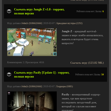
Скачать игру Jungle Z v1.0 - торрент,
Рейтинга пока нет | Баллы:
6
полная версия
Игру добавил
John2s [11866|1666]
| 2019-03-07 |
Аркадные шутеры (2292)
Jungle Z
- аркадный survival-
экшен в мире зомби-апокалипсиса,
выжить в котором будет очень
непросто!
Комментариев: 2 | Просмотров: 4016
Скачать игру (123.82 Мб.)
Скачать игру Pacify [Update 1] - торрент,
Рейтинга пока нет | Баллы:
50
полная версия
Игру добавил
John2s [11866|1666]
| 2019-03-07 |
Хорроры (1885)
Pacify
- кооперативный хоррор-
экшен, где вам предстоит
исследовать загадочный дом,
который по слухам населяют
призраки!