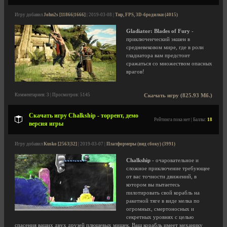
Игру добавил
John2s [11866|1666]
| 2019-03-08 |
Тир, FPS, 3D-бродилки (4015)
Gladiator: Blades of Fury
-
приключенческий экшен в
средневековом мире, где в роли
гладиатора вам предстоит
сражаться со множеством опасных
врагов!
Комментариев: 3 | Просмотров: 5145
Скачать игру (825.93 Мб.)
Скачать игру Chalkship - торрент, демо
Рейтинга пока нет | Баллы:
18
версия игры
Игру добавил
Kusko [2563|32]
| 2019-03-07 |
Платформеры (вид сбоку) (3991)
Chalkship
- очаровательное и
сложное приключение требующее
от вас точности движений, в
котором вы пытаетесь
пилотировать свой корабль на
ракетной тяге в виде мелка по
огромных, смертоносных и
секретных уровнях с целью
спасения ваших двух друзей плюшевых мишек. Ваш корабль имеет механику