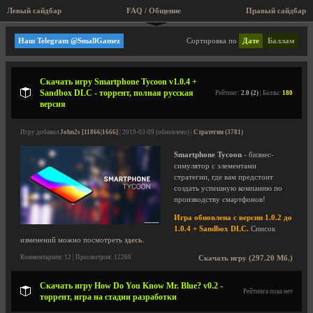
Левый сайдбар
FAQ / Общение
Правый сайдбар
Мини игры, аркады, старые игры!
Наш Telegram @SmallGamez
Сортировка по
Дате
Баллам
Скачать игру Smartphone Tycoon v1.0.4 +
Sandbox DLC - торрент, полная русская
Рейтинг:
2.0 (2)
| Баллы:
180
версия
Игру добавил
John2s [11866|1666]
| 2019-03-09 (обновлено) |
Стратегии (3781)
Smartphone Tycoon
- бизнес-
симулятор с элементами
стратегии, где вам предстоит
создать успешную компанию по
производству смартфонов!
Игра обновлена с версии 1.0.2 до
1.0.4 + Sandbox DLC.
Список
изменений можно посмотреть
здесь
.
Комментариев: 12 | Просмотров: 12260
Скачать игру (297.20 Мб.)
Скачать игру How Do You Know Mr. Blue? v0.2 -
Рейтинга пока нет
торрент, игра на стадии разработки