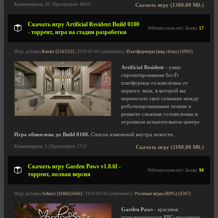
Комментариев: 28 | Просмотров: 40437
Скачать игру (1300.00 Мб.)
Скачать игру Artificial Resident Build 0100
Рейтинга пока нет | Баллы:
17
- торрент, игра на стадии разработки
Игру добавил
Kusko [2563|32]
| 2019-03-06 (обновлено) |
Платформеры (вид сбоку) (3991)
Artificial Resident
- умно
спроектированная Sci-Fi
платформер-головоломка от
первого лица, в которой вы
переносите своё сознание между
роботизированными телами и
решаете сложные головоломки в
огромном испытательном центре.
Игра обновлена до Build 0100.
Список изменений внутри новости.
Комментариев: 3 | Просмотров: 2713
Скачать игру (1180.00 Мб.)
Скачать игру Garden Paws v1.0.6f -
Рейтинга пока нет | Баллы:
90
торрент, полная версия
Игру добавил
John2s [11866|1666]
| 2019-03-06 (обновлено) |
Ролевые игры (RPG) (3507)
Garden Paws
- красивая
приключенческая RPG-песочница