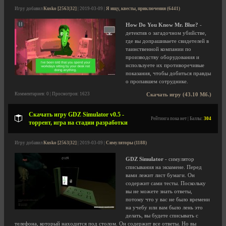
Игру добавил
Kusko [2563|32]
| 2019-03-09 |
Я ищу, квесты, приключения (6441)
How Do You Know Mr. Blue?
-
детектив о загадочном убийстве,
где вы допрашиваете свидетелей в
таинственной компании по
производству оборудования и
используете их противоречивые
показания, чтобы добиться правды
о пропавшем сотруднике.
Комментариев: 0 | Просмотров: 1623
Скачать игру (43.10 Мб.)
Скачать игру GDZ Simulator v0.5 -
Рейтинга пока нет | Баллы:
304
торрент, игра на стадии разработки
Игру добавил
Kusko [2563|32]
| 2019-03-09 |
Симуляторы (1188)
GDZ Simulator
- симулятор
списывания на экзамене. Перед
вами лежит лист бумаги. Он
содержит сами тесты. Поскольку
вы не можете знать ответы,
потому что у вас не было времени
на учебу или вам было лень это
делать, вы будете списывать с
телефона, который находится под столом. Он содержит все ответы. Но вы