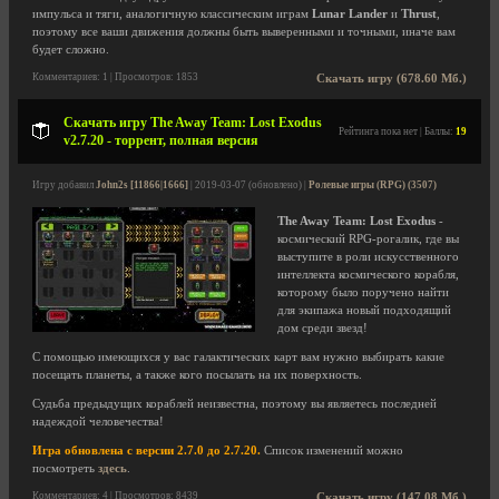
импульса и тяги, аналогичную классическим играм
Lunar Lander
и
Thrust
,
поэтому все ваши движения должны быть выверенными и точными, иначе вам
будет сложно.
Комментариев: 1 | Просмотров: 1853
Скачать игру (678.60 Мб.)
Скачать игру The Away Team: Lost Exodus
Рейтинга пока нет | Баллы:
19
v2.7.20 - торрент, полная версия
Игру добавил
John2s [11866|1666]
| 2019-03-07 (обновлено) |
Ролевые игры (RPG) (3507)
The Away Team: Lost Exodus
-
космический RPG-рогалик, где вы
выступите в роли искусственного
интеллекта космического корабля,
которому было поручено найти
для экипажа новый подходящий
дом среди звезд!
С помощью имеющихся у вас галактических карт вам нужно выбирать какие
посещать планеты, а также кого посылать на их поверхность.
Судьба предыдущих кораблей неизвестна, поэтому вы являетесь последней
надеждой человечества!
Игра обновлена с версии 2.7.0 до 2.7.20.
Список изменений можно
посмотреть
здесь
.
Комментариев: 4 | Просмотров: 8439
Скачать игру (147.08 Мб.)