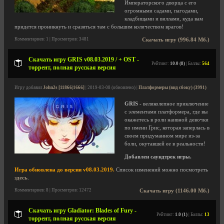
Императорского дворца с его
огромными садами, пагодами,
кладбищами и виллами, куда вам
придется проникнуть и сразиться там с большим количеством врагов!
Комментариев: 1 | Просмотров: 3481
Скачать игру (996.84 Мб.)
Скачать игру GRIS v08.03.2019 / + OST -
Рейтинг:
10.0 (8)
| Баллы:
564
торрент, полная русская версия
Игру добавил
John2s [11866|1666]
| 2019-03-08 (обновлено) |
Платформеры (вид сбоку) (3991)
GRIS
- великолепное приключение
с элементами платформера, где вы
окажетесь в роли наивной девочки
по имени Грис, которая заперлась в
своем придуманном мире из-за
боли, окутавшей ее в реальности!
Добавлен саундтрек игры.
Игра обновлена до версии v08.03.2019.
Список изменений можно посмотреть
здесь
.
Комментариев: 8 | Просмотров: 12472
Скачать игру (1146.00 Мб.)
Скачать игру Gladiator: Blades of Fury -
Рейтинг:
1.0 (1)
| Баллы:
13
торрент, полная русская версия