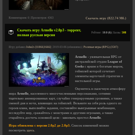
Комментариев: 0 | Просмотров: 4363
Скачать игру (822.74 Мб.)
Скачать игру Armello v2.0p3 - торрент,
Рейтинг:
10.0 (6)
| Баллы:
508
полная русская версия
Игру добавил
John2s [11866|1666]
| 2019-03-06 (обновлено) |
Ролевые игры (RPG) (3507)
Armello
- увлекательная RPG от
австралийской студии
League of
Geeks
с ярким и богатым миром,
геймплей которой сочетает
элементы карточной стратегии и
настольной игры.
Окунитесь в сказочную атмосферу
мира
Armello
, населенного многочисленными персонажами, сотнями
тщательно анимированных карт, случайно генерируемыми уровнями, а также
сменой дня и ночи, влияющих на геймплей. Возьмите на себя роль одного из
героев клана, выполняйте задания, составляйте выигрышные комбинации,
исследуйте мир, сражайтесь с монстрами и другими игроками, а также
старайтесь достичь основной цели - завоевать престол
Armello
.
Игра обновлена с версии 2.0p2 до 2.0p3.
Список изменений можно
посмотреть
здесь
.