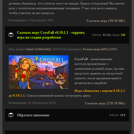
должны убедиться, что учитель этого не увидит. Будьте осторожны! Вы имеете
дело с психически неуравновешенным человеком. У вас есть всего минута,
чтобы ответить на все вопросы.
Комментариев: 1 | Просмотров: 3583
Скачать игру (39.50 Мб.)
Скачать игру CryoFall v0.19.1.1 - торрент,
Рейтинг:
8.2 (5)
| Баллы:
536
игра на стадии разработки
Игру добавил
John2s [11866|1666]
| 2019-03-08 (обновлено) |
Ролевые игры (RPG) (3507)
CryoFall
- захватывающее
survival-приключение с
элементами ролевой игры, где вам
предстоит выжить на загадочной
планете, после крушения вашего
космического корабля!
Игра обновлена с версии 0.18.2.1
до 0.19.1.1.
Список изменений можно посмотреть
здесь
.
Комментариев: 19 | Просмотров: 36732
Скачать игру (270.78 Мб.)
Обратите внимание
Рейтинг:
10.0