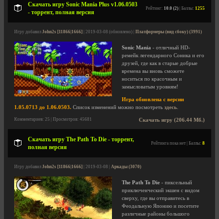
Скачать игру Sonic Mania Plus v1.06.0503
Рейтинг:
10.0 (2)
| Баллы:
1255
- торрент, полная версия
Игру добавил
John2s [11866|1666]
| 2019-03-08 (обновлено) |
Платформеры (вид сбоку) (3991)
Sonic Mania
- отличный HD-
ремейк легендарного Соника и его
друзей, где как в старые добрые
времена вы вновь сможете
носиться по красочным и
замысловатым уровням!
Игра обновлена с версии
1.05.0713 до 1.06.0503.
Список изменений можно посмотреть
здесь
.
Комментариев: 25 | Просмотров: 45681
Скачать игру (206.44 Мб.)
Скачать игру The Path To Die - торрент,
Рейтинга пока нет | Баллы:
8
полная версия
Игру добавил
John2s [11866|1666]
| 2019-03-08 |
Аркады (3070)
The Path To Die
- пиксельный
приключенческий экшен с видом
сверху, где вы отправитесь в
Феодальную Японию и посетите
различные районы большого