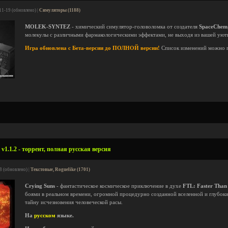
11-19 (обновлено) |
Симуляторы (1188)
MOLEK-SYNTEZ
- химический симулятор-головоломка от создателя
SpaceChem
молекулы с различными фармакологическими эффектами, не выходя из вашей уют
Игра обновлена с Бета-версии до ПОЛНОЙ версии!
Список изменений можно 
v1.1.2 - торрент, полная русская версия
8 (обновлено) |
Текстовые, Roguelike (1701)
Crying Suns
- фантастическое космическое приключение в духе
FTL: Faster Than
боями в реальном времени, огромной процедурно созданной вселенной и глубоки
тайну исчезновения человеческой расы.
На
русском
языке.