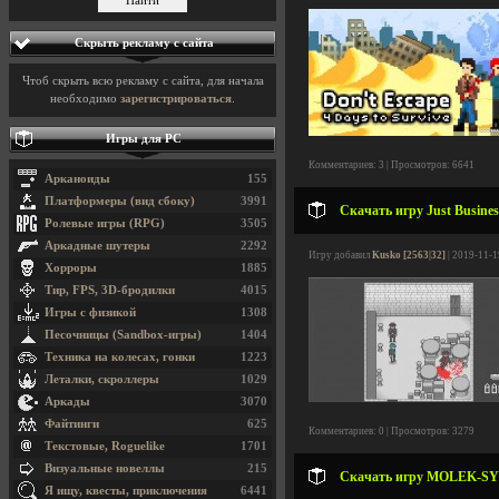
Скрыть рекламу с сайта
Чтоб скрыть всю рекламу с сайта, для начала
необходимо
зарегистрироваться
.
Игры для PC
Комментариев: 3 | Просмотров: 6641
Арканоиды
155
Платформеры (вид сбоку)
3991
Скачать игру Just Busines
Ролевые игры (RPG)
3505
Аркадные шутеры
2292
Игру добавил
Kusko [2563|32]
| 2019-11-1
Хорроры
1885
Тир, FPS, 3D-бродилки
4015
Игры с физикой
1308
Песочницы (Sandbox-игры)
1404
Техника на колесах, гонки
1223
Леталки, скроллеры
1029
Аркады
3070
Файтинги
625
Комментариев: 0 | Просмотров: 3279
Текстовые, Roguelike
1701
Визуальные новеллы
215
Скачать игру MOLEK-SYNT
Я ищу, квесты, приключения
6441