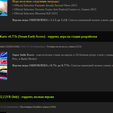
Игра получила следующие награды:
• Official Selection Fantastic Arcade Second Wave 2015
• Official Selection Toronto Comic Arts Festival Comics vs. Games 2015
• Official Selection Montreal IGF 2015
Версия игры ОБНОВЛЕНА с 1.1.5 до 1.2.0.
Список изменений можно узнать
зд
arts v0.773c [Steam Early Access] - торрент, игра на стадии разработки
ohn2s [11865|1666]
| 2019-11-16 (обновлено) |
Техника на колесах, гонки (1223)
Super Indie Karts
- классические гонки на картах в 16-битном ретро стиле с разн
Prix, и Battle Modes!
Версия игры ОБНОВЛЕНА с 0.75c до 0.773c.
Список изменений можно узнать
22.2 [VR Only] - торрент, полная версия
-11-16 (обновлено) |
Песочницы (Sandbox-игры) (1404)