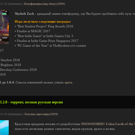
-11-16 (обновлено) |
Платформеры (вид сбоку) (3991)
Skybolt Zack
- аркадный экшен платформер, где Вы будете пробивать себе путь ч
Игра получила следующие награды:
• "Best Student Project" Ping Awards 2016
• Finalist at MAGIC 2017
• "Best Indie Game" at Indie Games City 3
• Finalist at Indie Game Prize Singapore 2017
• "PC Game of the Year" at TheRookies.co's contest
017
 Stunfest 2018
ch Brighton 2018
n:Develop Conference 2018
2019
до 1.0.4.
Список изменений можно узнать
здесь
.
.2.0 - торрент, полная русская версия
-11-16 (обновлено) |
Леталки, скроллеры (1029)
Красочная аркадная леталка от разработчика
SWOOOORDS! Colon Lords of the 
пока есть несколько разных самолетов, видов оружия, враги и волны.