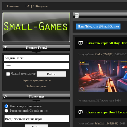
Главная
FAQ / Общение
Наш Telegram @SmallGamez
Скачать игру All Day Dyin
Привет, Гость!
Игру добавил
Kusko [2563|32]
| 2019-11-2
Чужой компьютер
Зарегистрироваться
Забыл пароль
Поиск игр
Комментариев: 3 | Просмотров: 5094
Поиск игр по названию
Расширенный Google-поиск
Скачать игру Don't Escape:
Игру добавил
John2s [11865|1666]
| 2019-