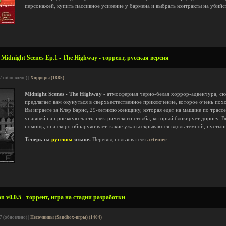
персонажей, купить пассивное усиление у бармена и выбрать контракты на убий
idnight Scenes Ep.1 - The Highway - торрент, русская версия
7 (обновлено) |
Хорроры (1885)
Midnight Scenes - The Highway
- атмосферная черно-белая хоррор-адвенчура, сюж
предлагает вам окунуться в сверхъестественное приключение, которое очень пох
Вы играете за Клэр Барнс, 29-летнюю женщину, которая едет на машине по трассе
упавшей на проезжую часть электрического столба, который блокирует дорогу. 
помощь, она скоро обнаруживает, какие ужасы скрываются вдоль темной, пустын
Теперь на
русском
языке.
Перевод пользователя
artemec
.
 v0.0.5 - торрент, игра на стадии разработки
7 (обновлено) |
Песочницы (Sandbox-игры) (1404)