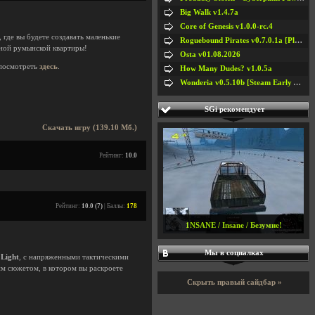
Big Walk v1.4.7a
Core of Genesis v1.0.0-rc.4
, где вы будете создавать маленькие
Roguebound Pirates v0.7.0.1a [Playtest]
ной румынской квартиры!
Osta v01.08.2026
посмотреть
здесь
.
How Many Dudes? v1.0.5a
Wonderia v0.5.10b [Steam Early Access]
SGi рекомендует
Скачать игру (139.10 Мб.)
Рейтинг:
10.0
Рейтинг:
10.0 (7)
| Баллы:
178
1NSANE / Insane / Безумие!
Мы в социалках
 Light
, с напряженными тактическими
м сюжетом, в котором вы раскроете
Скрыть правый сайдбар »