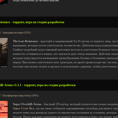
Игра обновлена до полной версии.
istance - торрент, игра на стадии разработки
8 |
Аркадные шутеры (2292)
The Last Resistance
- короткий и напряженный Sci-Fi шутер от первого лица, где 
машинами, которые почти уничтожили человечество. Дейсвтия игры разворачиваю
Скайнет-подобный искусственный интеллект восстал и уничтожил большую часть 
немногих оставшихся в живых, кто пытается дать отпор машинам. Действие игры
которая патрулируется маленькими паукообразными ботами и большими трипод
миров. Вам нужно уничтожить всех триподов, но враги превосходят вас числом, 
поэтому вам нужно искать в оружие и использовать укрытия, чтобы уничтожить
ll: Arena v1.1.1 - торрент, игра на стадии разработки
7 |
Платформеры (вид сбоку) (3991)
Sugar Overkill: Arena
- быстрый 2D-шутер, который играется как сильно модерн
Super Crate Box
, где вы также собираете наращиваемые апгрейды для вашего ор
можете взять под контроль одного из множества охотников за головами, которые
боссов. Перед каждым сражением вы можете потусоваться в баре, где можно выб