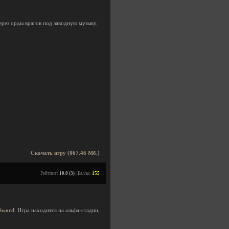
ерез орды врагов под заводную музыку.
Скачать игру (867.46 Мб.)
Рейтинг:
10.0 (3)
| Баллы:
155
Sword
. Игра находится на альфа-стадии,