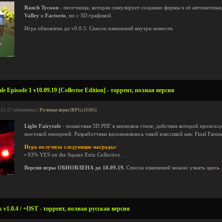
Ranch Tycoon
- песочница, которая симулирует создание фермы и её автоматизац
Valley
и
Factorio
, но с 3D графикой.
Игра обновлена до v0.0.5. Список изменений внутри новости.
le Episode 1 v10.09.19 [Collector Edition] - торрент, полная версия
-11-17 (обновлено) |
Ролевые игры (RPG) (3505)
Light Fairytale
- пошаговая 3D РПГ в японском стиле, действия которой происхо
жестокой империей. Разработчики вдохновлялись такой классикой как: Final Fantasy 
Игра получила следующие награды:
• 93% YES on the Square Enix Collective.
Версия игры ОБНОВЛЕНА до 10.09.19.
Список изменений можно узнать
здесь
.
 v1.0.4 / +OST - торрент, полная русская версия