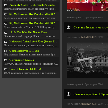
Probably Stolen - Cyberpunk Pawnshop Simulator v048c [Playtest]
Поиграв в плейтест, сразу бы накинул игре наивысши
Sir, We Have an Orc Problem v05.08.2026
Комментариев: 0 | Просмотров: 3384
За 3 месяца склепали дипломную и уже лям двести ба
Sir, We Have an Orc Problem v05.08.2026
Дипломная работа?Да тут 120000 орков путь выбирают
Скачать бесплатную игру M
1916: The War You Never Knew
Очень хороший хоррор. Жаль что он не получил должн
Игру добавил
Kusko [2563|32]
| 2019-11-1
Hollywood Animal v0.8.72ea [Steam Early Access]
Не знаю как сейчас, но года полтора назад игра был
Going Medieval v1.1.13g
Игра клевая! Именно картинки и разнообразия в стро
Ostranauts v1.0.0.7a
karry299 сказал:Главный вопрос - полиция по-прежне
Core of Genesis v1.0.0-rc.4
100% вайбкодед неиграбельное, где механики знает т
Комментариев: 4 | Просмотров: 6866
Скачать игру Ranch Tycoon
Игру добавил
Kusko [2563|32]
| 2019-11-1