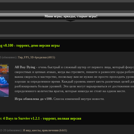
Мини игры, аркады, старые игры!
g v0.100 - торрент, демо версия игры
0 (обновлено) |
Тир, FPS, 3D-бродилки (4015)
All Day Dying
- очень быстрый и сложный шутер от первого лица, который фокус
скоростных и цепных атаках, когда вы стреляете, пинаете и разносите орды робот
важна скорость и мастерство, поскольку вам не нужно не просто проходить уров
хорошо за определенное время. Каждый уровень имеет шесть различных целей дл
разблокировать больше уровней. Эти цели могут варьироваться от достижения оп
определенного количества врагов, которые никогда не стоят на одном месте.
Игра обновлена до v100.
Список изменений внутри новости.
 4 Days to Survive v1.2.1 - торрент, полная версия
11-20 (обновлено) |
Я ищу, квесты, приключения (6441)