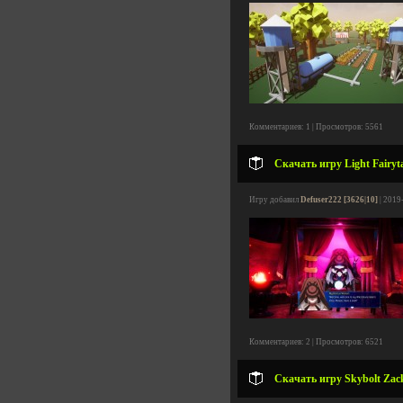
Комментариев: 1 | Просмотров: 5561
Скачать игру Light Fairyta
Игру добавил
Defuser222 [3626|10]
| 2019
Комментариев: 2 | Просмотров: 6521
Скачать игру Skybolt Zack