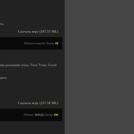
есь
.
Скачать игру (107.55 Мб.)
Рейтинга пока нет | Баллы:
60
ыми режимами игры: Time Trials, Grand
здесь
.
Скачать игру (257.50 Мб.)
Рейтинг:
10.0 (2)
| Баллы:
496