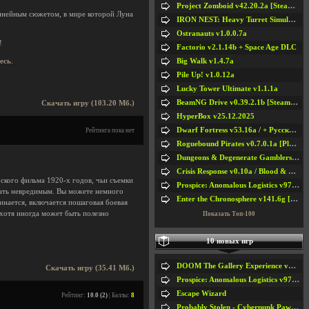
Project Zomboid v42.20.2a [Steam Early Access]
линейным сюжетом, в мире которой Луна
IRON NEST: Heavy Turret Simulator v1.0a
Ostranauts v1.0.0.7a
!
Factorio v2.1.14b + Space Age DLC
Big Walk v1.4.7a
десь
.
Pile Up! v1.0.12a
Lucky Tower Ultimate v1.1.1a
BeamNG Drive v0.39.2.1b [Steam Early Access]
Скачать игру (103.20 Мб.)
HyperBox v25.12.2025
Dwarf Fortress v53.16a / + Русская Версия v50.12a
Рейтинга пока нет
Roguebound Pirates v0.7.0.1a [Playtest]
Dungeons & Degenerate Gamblers v2.0.2a
Crisis Response v0.10a / Blood & Bullet
рского фильма 1920-х годов, чьи съемки
Prospice: Anomalous Logistics v97 [Playtest]
жать невредимым. Вы можете немного
Enter the Chronosphere v141.6g [Steam Early Access]
чинается, включается пошаговая боевая
 (хотя иногда может быть полезно
Показать Топ-100
10 новых игр
DOOM The Gallery Experience v1.4.2
Скачать игру (35.41 Мб.)
Prospice: Anomalous Logistics v97 [Playtest]
Escape Wizard
Рейтинг:
10.0 (2)
| Баллы:
8
Probably Stolen - Cyberpunk Pawnshop Simulator v048c [Playtest]