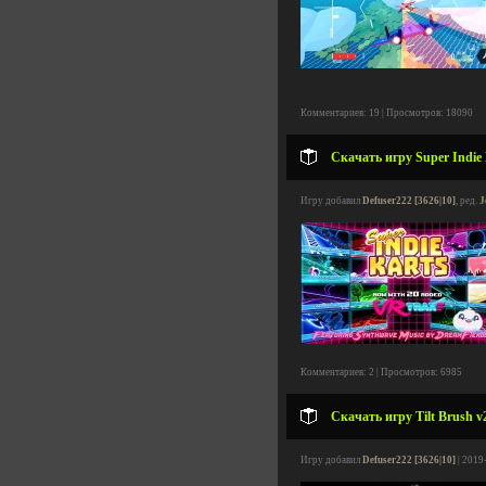
Комментариев: 19 | Просмотров: 18090
Скачать игру Super Indie K
Игру добавил
Defuser222 [3626|10]
, ред.
J
Комментариев: 2 | Просмотров: 6985
Скачать игру Tilt Brush v
Игру добавил
Defuser222 [3626|10]
| 2019