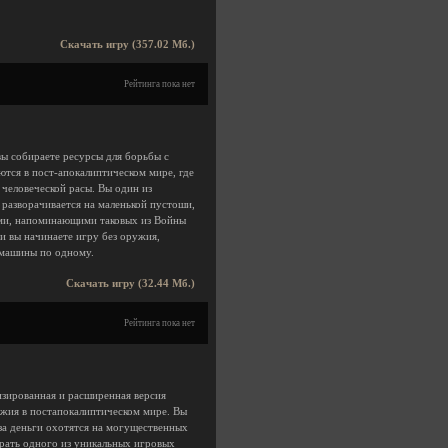
Скачать игру (357.02 Мб.)
Рейтинга пока нет
вы собираете ресурсы для борьбы с
тся в пост-апокалиптическом мире, где
человеческой расы. Вы один из
 разворачивается на маленькой пустоши,
ами, напоминающими таковых из Войны
и вы начинаете игру без оружия,
 машины по одному.
Скачать игру (32.44 Мб.)
Рейтинга пока нет
изированная и расширенная версия
ужия в постапокалиптическом мире. Вы
 за деньги охотятся на могущественных
рать одного из уникальных игровых