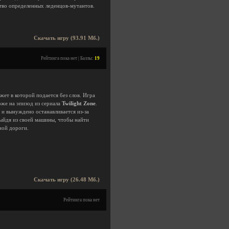
ство определенных леденцов-мутантов.
Скачать игру (93.91 Мб.)
Рейтинга пока нет | Баллы:
19
ет в которой подается без слов. Игра
оже на эпизод из сериала
Twilight Zone
.
 и вынуждено останавливается из-за
Выйдя из своей машины, чтобы найти
ной дороги.
Скачать игру (26.48 Мб.)
Рейтинга пока нет