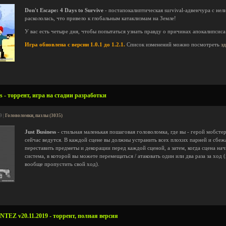
Don't Escape: 4 Days to Survive
- постапокалиптическая survival-адвенчура с не
раскололась, что привело к глобальным катаклизмам на Земле!
У вас есть четыре дня, чтобы попытаться узнать правду о причинах апокалипсиса
Игра обновлена с версии 1.0.1 до 1.2.1.
Список изменений можно посмотреть
з
s - торрент, игра на стадии разработки
9 |
Головоломки, пазлы (3035)
Just Business
- стильная маленькая пошаговая головоломка, где вы - герой мобсте
сейчас ведутся. В каждой сцене вы должны устранить всех плохих парней и сбе
переставить предметы и декорации перед каждой сценой, а затем, когда сцена на
система, в которой вы можете перемещаться / атаковать один или два раза за ход
вообще пропустить свой ход).
EZ v20.11.2019 - торрент, полная версия