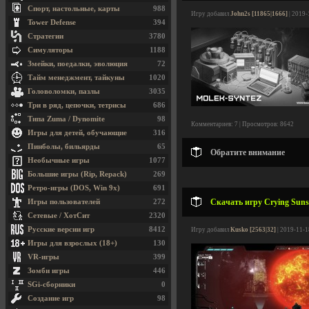
Спорт, настольные, карты
988
Игру добавил
John2s [11865|1666]
| 2019-
Tower Defense
394
Стратегии
3780
Симуляторы
1188
Змейки, поедалки, эволюция
72
Тайм менеджмент, тайкуны
1020
Головоломки, пазлы
3035
Три в ряд, цепочки, тетрисы
686
Типа Zuma / Dynomite
98
Комментариев: 7 | Просмотров: 8642
Игры для детей, обучающие
316
Пинболы, бильярды
65
Обратите внимание
Необычные игры
1077
Большие игры (Rip, Repack)
269
Ретро-игры (DOS, Win 9x)
691
Скачать игру Crying Suns 
Игры пользователей
272
Сетевые / ХотСит
2320
Русские версии игр
8412
Игру добавил
Kusko [2563|32]
| 2019-11-1
Игры для взрослых (18+)
130
VR-игры
399
Зомби игры
446
SGi-сборники
0
Создание игр
98