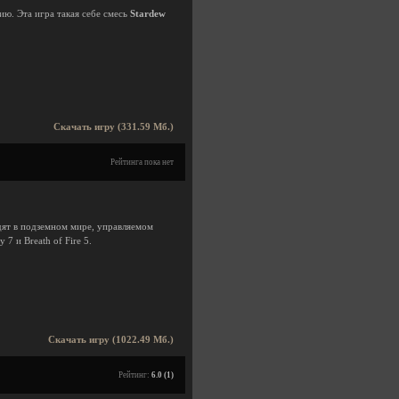
ию. Эта игра такая себе смесь
Stardew
Скачать игру (331.59 Мб.)
Рейтинга пока нет
дят в подземном мире, управляемом
7 и Breath of Fire 5.
Скачать игру (1022.49 Мб.)
Рейтинг:
6.0 (1)