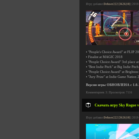
Игру добавил
Defuser222 [3626|10]
| 2019
• "People's Choice Award" at FLIP 2
• Finalist at MAGIC 2018
• "People Choice Award" 3rd place at
• "Best Indie Pitch" at Big Indie Pit
• "People Choice Award" at Brighto
• "Jury Prize" at Indie Game Nation 
Версия игры ОБНОВЛЕНА с 1.0.1 
Комментариев: 3 | Просмотров: 7116
Скачать игру Sky Rogue v1
Игру добавил
Defuser222 [3626|10]
| 2019