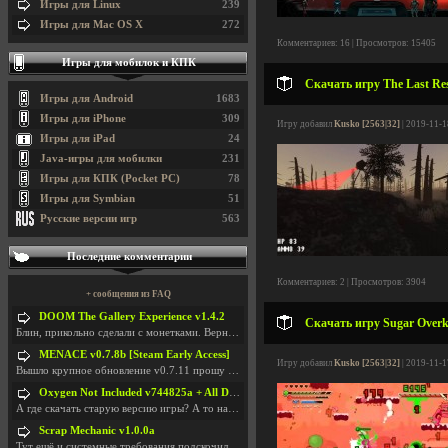
Игры для Linux
239
Игры для Mac OS X
272
Комментариев: 16 | Просмотров: 15405
Игры для мобилок и КПК
Скачать игру The Last Res
Игры для Android
1683
Игры для iPhone
309
Игру добавил
Kusko [2563|32]
| 2019-11-1
Игры для iPad
24
Java-игры для мобилки
231
Игры для КПК (Pocket PC)
78
Игры для Symbian
51
Русские версии игр
563
Последние комментарии
Комментариев: 2 | Просмотров: 3904
+ сообщения из FAQ
DOOM The Gallery Experience v1.4.2
Скачать игру Sugar Overki
Блин, прикольно сделали с монетками. Вернулся в св
MENACE v0.7.8b [Steam Early Access]
Игру добавил
Kusko [2563|32]
| 2019-11-1
Вышло крупное обновление v0.7.11 прошу обновить
Oxygen Not Included v744825a + All DLC
А где скачать старую версию игры? А то на новой но
Scrap Mechanic v1.0.0a
Тут ещё и системные требования подскочили. Если не