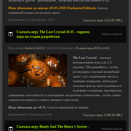
доспехов и других "причиндалов", несколько классов персонажей и т.д.
Игра обновлена до версии v01.05.2020 (Enchanted Edition).
Список
изменений можно посмотреть
здесь
.
Комментариев: 22 | Просмотров: 24731
Скачать игру (115.85 Мб.)
Скачать игру The Last Crystal v0.35 - торрент,
Рейтинга пока нет
игра на стадии разработки
Игру добавил
Kusko [2563|32]
| 2020-05-06 (обновлено) |
Ролевые игры (RPG) (3505)
The Last Crystal
- эпичная
кооперативная игра для 1-2
игроков. Объединяйтесь, чтобы
исследовать опасный волшебный
храм с его оживленным лесом и
темными пещерами, побеждать
опасных врагов, присоединяться к
полезным союзникам, приобретать
уникальные способности и разгадывать загадочные головоломки, чтобы узнать
секреты последнего и самого мощного кристалла.
Игра обновлена до v0.35.
Список изменений не найден.
Комментариев: 0 | Просмотров: 6249
Скачать игру (148.50 Мб.)
Скачать игру Bendy And The Henry's Secrets -
Рейтинга пока нет