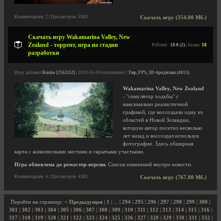
Комментариев: 2 | Просмотров: 5983
Скачать игру (354.00 Мб.)
Скачать игру Wakamarina Valley, New
Zealand - торрент, игра на стадии
Рейтинг:
10.0 (2)
| Баллы:
18
разработки
Игру добавил
Kusko [2563|32]
| 2020-05-04 (обновлено) |
Тир, FPS, 3D-бродилки (4013)
Wakamarina Valley, New Zealand
- "симулятор ходьбы" с
максимально реалистичной
графикой, где воссоздали одну из
областей в Новой Зеландии,
которую автор посетил несколько
лет назад и воссоздал используя
фотографии. Здесь обширная
карта с живописными местами и скрытыми участками.
Игра обновлена до ремастер-версии.
Список изменений внутри новости.
Комментариев: 4 | Просмотров: 4383
Скачать игру (767.80 Мб.)
Перейти на страницу:
< Предыдущая
|
1
| ... |
294
|
295
|
296
|
297
|
298
|
299
|
300
|
301
|
302
|
303
|
304
|
305
|
306
|
307
|
308
|
309
|
310
|
311
|
312
|
313
|
314
|
315
|
316
|
317
|
318
|
319
|
320
|
321
|
322
|
323
|
324
|
325
|
326
|
327
|
328
|
329
|
330
|
331
|
332
|