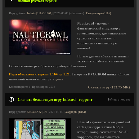
полная русская версия
Игру добавил
John2s [11865|1666]
| 2020-05-09 (обновлено) |
Симуляторы (1186)
Nauticrawl
- научно-
фантастический симулятор с
головоломками, где неизвестные
существа похитили вас и
отправили на неизвестную
планету!
Но вам удалось сбежать из плена и
захватить корабль похитителей.
Осталось только разобраться с приборной панелью...
Игра обновлена с версии 1.164 до 1.21.
Теперь на РУССКОМ языке!
Список
изменений можно посмотреть
здесь
.
Комментариев: 1 | Просмотров: 7533
Скачать игру (133.75 Мб.)
Скачать бесплатную игру Infested - торрент
Рейтинга пока нет
Игру добавил
Kusko [2563|32]
| 2020-05-09 |
Хорроры (1884)
Infested
- фантастическая point and
click адвенчура в стиле
NES
, в
которой юмор сочетается с Sci-Fi
хоррором, где вы пытаетесь