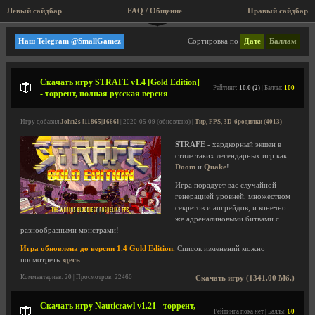
Левый сайдбар
FAQ / Общение
Правый сайдбар
Мини игры, аркады, старые игры!
Наш Telegram @SmallGamez
Сортировка по
Дате
Баллам
Скачать игру STRAFE v1.4 [Gold Edition]
Рейтинг:
10.0 (2)
| Баллы:
100
- торрент, полная русская версия
Игру добавил
John2s [11865|1666]
| 2020-05-09 (обновлено) |
Тир, FPS, 3D-бродилки (4013)
STRAFE
- хардкорный экшен в
стиле таких легендарных игр как
Doom
и
Quake
!
Игра порадует вас случайной
генерацией уровней, множеством
секретов и апгрейдов, и конечно
же адреналиновыми битвами с
разнообразными монстрами!
Игра обновлена до версии 1.4 Gold Edition.
Список изменений можно
посмотреть
здесь
.
Комментариев: 20 | Просмотров: 22460
Скачать игру (1341.00 Мб.)
Скачать игру Nauticrawl v1.21 - торрент,
Рейтинга пока нет | Баллы:
60