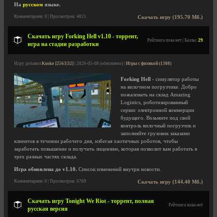
На
русском
языке.
Комментариев: 0 | Просмотров: 4821
Скачать игру (195.70 Мб.)
Скачать игру Forking Hell v1.10 - торрент,
Рейтинга пока нет | Баллы:
29
игра на стадии разработки
Игру добавил
Kusko [2563|32]
| 2020-05-08 (обновлено) |
Игры с физикой (1308)
Forking Hell
- симулятор работы
на вилочном погрузчике. Добро
пожаловать на склад Amazing
Logistics, роботизированный
сервис электронной коммерции
будущего. Возьмите под свой
контроль вилочный погрузчик и
заполняйте грузовик заказами
клиентов в течении рабочего дня, избегая хаотичных роботов, чтобы
заработать повышение и получить лицензию, которая позволит вам работать в
трех разных частях склада.
Игра обновлена до v1.10.
Список изменений внутри новости.
Комментариев: 0 | Просмотров: 6769
Скачать игру (144.40 Мб.)
Скачать игру Tonight We Riot - торрент, полная
Рейтинга пока нет
русская версия