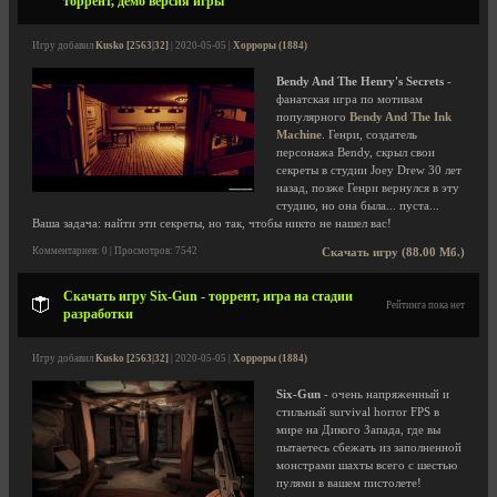
торрент, демо версия игры
Игру добавил
Kusko [2563|32]
| 2020-05-05 |
Хорроры (1884)
Bendy And The Henry's Secrets
-
фанатская игра по мотивам
популярного
Bendy And The Ink
Machine
. Генри, создатель
персонажа Bendy, скрыл свои
секреты в студии Joey Drew 30 лет
назад, позже Генри вернулся в эту
студию, но она была... пуста...
Ваша задача: найти эти секреты, но так, чтобы никто не нашел вас!
Комментариев: 0 | Просмотров: 7542
Скачать игру (88.00 Мб.)
Скачать игру Six-Gun - торрент, игра на стадии
Рейтинга пока нет
разработки
Игру добавил
Kusko [2563|32]
| 2020-05-05 |
Хорроры (1884)
Six-Gun
- очень напряженный и
стильный survival horror FPS в
мире на Дикого Запада, где вы
пытаетесь сбежать из заполненной
монстрами шахты всего с шестью
пулями в вашем пистолете!