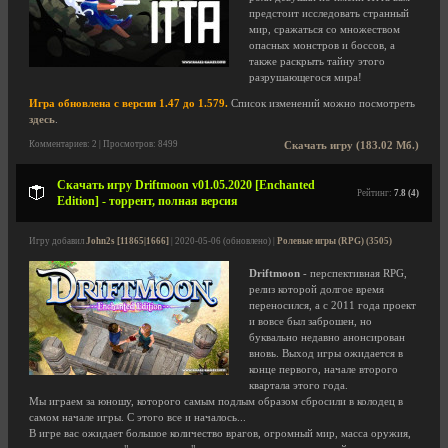
предстоит исследовать странный
мир, сражаться со множеством
опасных монстров и боссов, а
также раскрыть тайну этого
разрушающегося мира!
Игра обновлена с версии 1.47 до 1.579.
Список изменений можно посмотреть
здесь
.
Комментариев: 2 | Просмотров: 8499
Скачать игру (183.02 Мб.)
Скачать игру Driftmoon v01.05.2020 [Enchanted
Рейтинг:
7.8 (4)
Edition] - торрент, полная версия
Игру добавил
John2s [11865|1666]
| 2020-05-06 (обновлено) |
Ролевые игры (RPG) (3505)
Driftmoon
- перспективная RPG,
релиз которой долгое время
переносился, а с 2011 года проект
и вовсе был заброшен, но
буквально недавно анонсирован
вновь. Выход игры ожидается в
конце первого, начале второго
квартала этого года.
Мы играем за юношу, которого самым подлым образом сбросили в колодец в
самом начале игры. С этого все и началось...
В игре вас ожидает большое количество врагов, огромный мир, масса оружия,