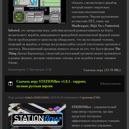
сбежать с космического корабля,
который кишит смертельно
опасным инопланетным
организмом. Черпая вдохновение
из классики NES, таких как
Shadowgate
,
Déjà Vu
и
Uninvited,
Infested
, это прекрасная игра, действия которой разворачиваются на борту
космического корабля, наводненного враждебной инопланетной формой жизни.
После пробуждения от криосна вы обнаружите, что вы последний человек,
живущий на корабле, и теперь вы должны найти способ уничтожить организм и
спастись. Инопланетный организм немного похож на тот, что был в фильме
The
Thing
Джона Карпентера, слизистый растительный организм может проявляться
в разных формах, которые смертельно опасны, если подойти к нему слишком
близко.
Комментариев: 1 | Просмотров: 5118
Скачать игру (33.70 Мб.)
Скачать игру STATIONflow v1.0.3 - торрент,
Рейтинга пока нет
полная русская версия
Игру добавил
John2s [11865|1666]
| 2020-05-09 (обновлено) |
Стратегии (3780)
STATIONflow
- управленческий
симулятор-стратегия, где вам
предстоит построить
эффективную подземную станцию
метро и грамотно управлять