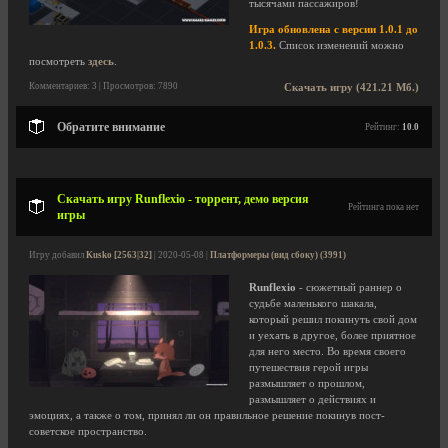
тысячами пассажиров!
Игра обновлена с версии 1.0.1 до
1.0.3.
Список изменений можно
посмотреть
здесь
.
Комментариев: 3 | Просмотров: 7890
Скачать игру (421.21 Мб.)
Обратите внимание
Рейтинг:
10.0
Скачать игру Runflexio - торрент, демо версия
Рейтинга пока нет
игры
Игру добавил
Kusko [2563|32]
| 2020-05-08 |
Платформеры (вид сбоку) (3991)
Runflexio
- сюжетный раннер о
судьбе маленького шакала,
который решил покинуть свой дом
и уехать в другое, более приятное
для него место. Во время своего
путешествия герой игры
размышляет о прошлом,
размышляет о действиях и
эмоциях, а также о том, принял ли он правильное решение покинув пост-
советское пространство.