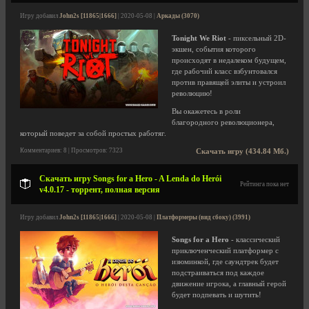
Игру добавил
John2s [11865|1666]
| 2020-05-08 |
Аркады (3070)
Tonight We Riot
- пиксельный 2D-
экшен, события которого
происходят в недалеком будущем,
где рабочий класс взбунтовался
против правящей элиты и устроил
революцию!
Вы окажетесь в роли
благородного революционера,
который поведет за собой простых работяг.
Комментариев: 8 | Просмотров: 7323
Скачать игру (434.84 Мб.)
Скачать игру Songs for a Hero - A Lenda do Herói
Рейтинга пока нет
v4.0.17 - торрент, полная версия
Игру добавил
John2s [11865|1666]
| 2020-05-08 |
Платформеры (вид сбоку) (3991)
Songs for a Hero
- классический
приключенческий платформер с
изюминкой, где саундтрек будет
подстраиваться под каждое
движение игрока, а главный герой
будет подпевать и шутить!