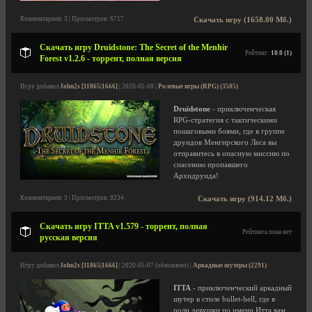
Комментариев: 3 | Просмотров: 6717
Скачать игру (1658.00 Мб.)
Скачать игру Druidstone: The Secret of the Menhir
Рейтинг:
10.0 (1)
Forest v1.2.6 - торрент, полная версия
Игру добавил
John2s [11865|1666]
| 2020-05-08 |
Ролевые игры (RPG) (3505)
Druidstone
- приключенческая
RPG-стратегия с тактическими
пошаговыми боями, где в группе
друидов Менгирского Леса вы
отправитесь в опасную миссию по
спасению пропавшего
Архидруида!
Комментариев: 3 | Просмотров: 8234
Скачать игру (914.12 Мб.)
Скачать игру ITTA v1.579 - торрент, полная
Рейтинга пока нет
русская версия
Игру добавил
John2s [11865|1666]
| 2020-05-07 (обновлено) |
Аркадные шутеры (2291)
ITTA
- приключенческий аркадный
шутер в стиле bullet-hell, где в
роли девушки по имени Итта вам