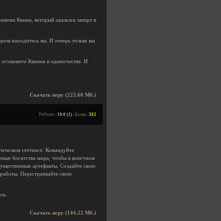
имени Квинн, который оказался заперт в
ором находитесь вы. И теперь только вы
 оставляете Квинна в одиночестве. И
Скачать игру (222.60 Мб.)
Рейтинг:
10.0 (2)
| Баллы:
312
тическом сеттинге. Командуйте
нные богатства мира, чтобы в конечном
гущественные артефакты. Создайте свою
 работы. Перестраивайте свою
есь
.
Скачать игру (144.22 Мб.)