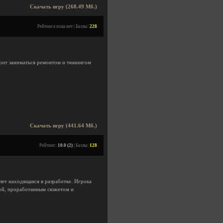
Скачать игру (268.49 Мб.)
Рейтинга пока нет | Баллы:
228
тоит заниматься ремонтом и тюнингом
Скачать игру (441.64 Мб.)
Рейтинг:
10.0 (2)
| Баллы:
128
лет находящаяся в разработке. Игрока
ей, проработанным сюжетом и