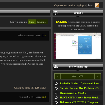
Скрыть правый сайдбар »
| Тема:
Youtube
Сортировка по
Дате
Баллам
ВАЖНО:
Некоторые плагины в вашем
браузере могут скрывать ссылки на
скачивание.
Рейтинга пока нет | Баллы:
235
ород под названием Hell, чтобы найти
мужа, который находится вне себя после
что её видели в городе называемом Hell,
 что город назван Hell (Ад) не просто
Топ лучших игр
«
Август'26
»
Probably Stolen - Cyberpunk Pawnshop Simulator v048c [Playtest]
Скачать игру (374.30 Мб.)
Sir, We Have an Orc Problem v05.08.2026
Quasimorph v1.0.566s
Рейтинг:
9.5 (11)
| Баллы:
533
IRON NEST: Heavy Turret Simulator v1.0a
Deltarune v29.07.2026 [Chapters 1-5] / + RUS [Chapters 1-5]