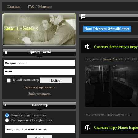
Главная
FAQ / Общение
Наш Telegram @SmallGamez
Скачать бесплатную игру 
Привет, Гость!
Игру добавил
Kusko [2563|32]
| 2018-07-1
Чужой компьютер
Зарегистрироваться
Забыл пароль
Поиск игр
Комментариев: 5 | Просмотров: 4508
Поиск игр по названию
Расширенный Google-поиск
Скачать игру Planet Explo