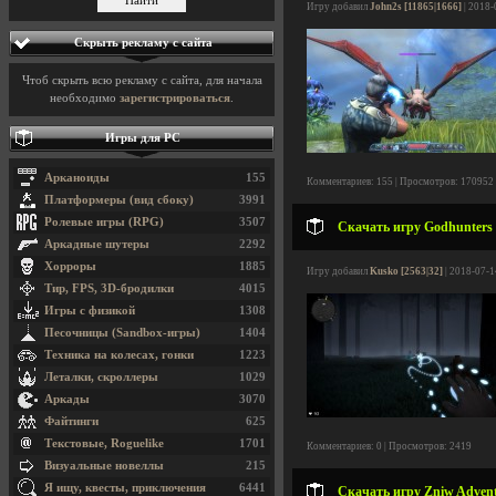
Игру добавил
John2s [11865|1666]
| 2018-
Скрыть рекламу с сайта
Чтоб скрыть всю рекламу с сайта, для начала
необходимо
зарегистрироваться
.
Игры для PC
Арканоиды
155
Комментариев: 155 | Просмотров: 170952
Платформеры (вид сбоку)
3991
Ролевые игры (RPG)
3507
Скачать игру Godhunters 
Аркадные шутеры
2292
Хорроры
1885
Игру добавил
Kusko [2563|32]
| 2018-07-1
Тир, FPS, 3D-бродилки
4015
Игры с физикой
1308
Песочницы (Sandbox-игры)
1404
Техника на колесах, гонки
1223
Леталки, скроллеры
1029
Аркады
3070
Файтинги
625
Текстовые, Roguelike
1701
Комментариев: 0 | Просмотров: 2419
Визуальные новеллы
215
Я ищу, квесты, приключения
6441
Скачать игру Zniw Advent