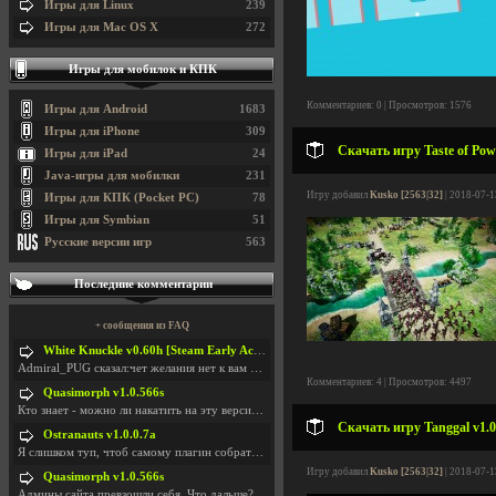
Игры для Linux
239
Игры для Mac OS X
272
Игры для мобилок и КПК
Комментариев: 0 | Просмотров: 1576
Игры для Android
1683
Игры для iPhone
309
Скачать игру Taste of Pow
Игры для iPad
24
Java-игры для мобилки
231
Игру добавил
Kusko [2563|32]
| 2018-07-1
Игры для КПК (Pocket PC)
78
Игры для Symbian
51
Русские версии игр
563
Последние комментарии
+ сообщения из FAQ
White Knuckle v0.60h [Steam Early Access]
Admiral_PUG сказал:чет желания нет к вам сюда захо
Комментариев: 4 | Просмотров: 4497
Quasimorph v1.0.566s
Кто знает - можно ли накатить на эту версию моды?
Скачать игру Tanggal v1.0
Ostranauts v1.0.0.7a
Я слишком туп, чтоб самому плагин собрать. И что-т
Игру добавил
Kusko [2563|32]
| 2018-07-1
Quasimorph v1.0.566s
Админы сайта превзошли себя. Что дальше? Засунь се