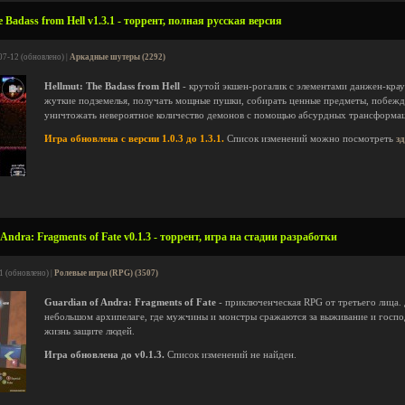
 Badass from Hell v1.3.1 - торрент, полная русская версия
07-12 (обновлено) |
Аркадные шутеры (2292)
Hellmut: The Badass from Hell
- крутой экшен-рогалик с элементами данжен-краул
жуткие подземелья, получать мощные пушки, собирать ценные предметы, побежд
уничтожать невероятное количество демонов с помощью абсурдных трансформа
Игра обновлена с версии 1.0.3 до 1.3.1.
Список изменений можно посмотреть
з
Andra: Fragments of Fate v0.1.3 - торрент, игра на стадии разработки
1 (обновлено) |
Ролевые игры (RPG) (3507)
Guardian of Andra: Fragments of Fate
- приключенческая RPG от третьего лица. 
небольшом архипелаге, где мужчины и монстры сражаются за выживание и госпо
жизнь защите людей.
Игра обновлена до v0.1.3.
Список изменений не найден.