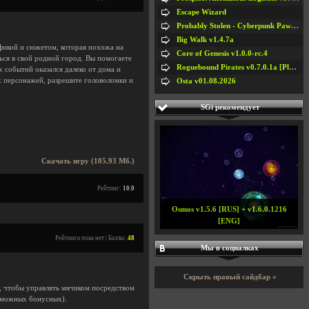
Escape Wizard
Probably Stolen - Cyberpunk Pawnshop Simulator v048c [Playtest]
Big Walk v1.4.7a
афикой и сюжетом, которая похожа на
Core of Genesis v1.0.0-rc.4
ься в свой родной город. Вы помогаете
Roguebound Pirates v0.7.0.1a [Playtest]
 событий оказался далеко от дома и
х персонажей, разрешите головоломки и
Osta v01.08.2026
SGi рекомендует
Скачать игру (105.93 Мб.)
Рейтинг:
10.0
Osmos v1.5.6 [RUS] + v1.6.0.1216
[ENG]
Рейтинга пока нет | Баллы:
48
Мы в социалках
Скрыть правый сайдбар »
, чтобы управлять мячиком посредством
озможных бонусных).