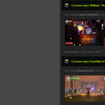
Скачать игру Hellmut: The
Игру добавил
John2s [11865|1666]
| 2018-
Комментариев: 7 | Просмотров: 10923
Скачать игру Guardian of 
Игру добавил
Kusko [2563|32]
| 2018-07-1