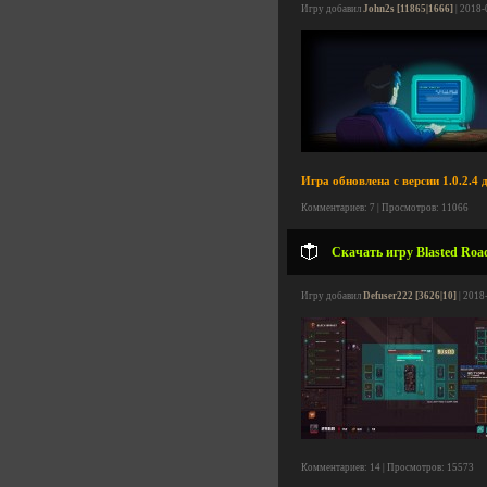
Игру добавил
John2s [11865|1666]
| 2018-
Игра обновлена с версии 1.0.2.4 д
Комментариев: 7 | Просмотров: 11066
Скачать игру Blasted Road
Игру добавил
Defuser222 [3626|10]
| 2018
Комментариев: 14 | Просмотров: 15573