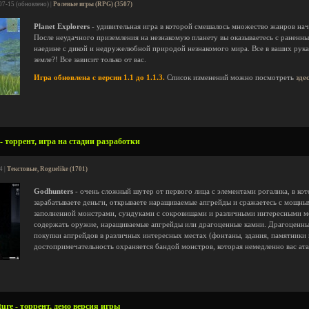
07-15 (обновлено) |
Ролевые игры (RPG) (3507)
Planet Explorers
- удивительная игра в которой смешалось множество жанров на
После неудачного приземления на незнакомую планету вы оказываетесь с раненны
наедине с дикой и недружелюбной природой незнакомого мира. Все в ваших рука
земле?! Все зависит только от вас.
Игра обновлена с версии 1.1 до 1.1.3.
Список изменений можно посмотреть
зде
- торрент, игра на стадии разработки
4 |
Текстовые, Roguelike (1701)
Godhunters
- очень сложный шутер от первого лица с элементами рогалика, в ко
зарабатываете деньги, открываете наращиваемые апгрейды и сражаетесь с мощны
заполненной монстрами, сундуками с сокровищами и различными интересными м
содержать оружие, наращиваемые апгрейды или драгоценные камни. Драгоценны
покупки апгрейдов в различных интересных местах (фонтаны, здания, памятники и
достопримечательность охраняется бандой монстров, которая немедленно вас ата
ure - торрент, демо версия игры