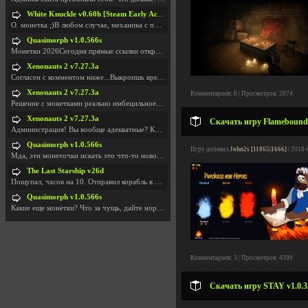
White Knuckle v0.60h [Steam Early Access]
О. монетка ;)В любом случае, механика с поиском мо
Quasimorph v1.0.566s
Монетки 2026Сегодня прямые ссылки открываются посл
Xenonauts 2 v7.27.3a
Согласен с комментом ниже...Выкроишь время чтобы з
Xenonauts 2 v7.27.3a
Комментариев: 0 | Просмотров: 2874
Решение с монетками реально имбецильное. Как сдела
Xenonauts 2 v7.27.3a
Скачать игру Flamebound 
Администрация! Вы вообще адекватные? Какие монетки
Quasimorph v1.0.566s
Игру добавил
John2s [11865|1666]
| 2018-
Мда, эти монеточки искать это что-то новое в сфере
The Last Starship v26d
Пощупал, часов на 10. Отправил корабль в другую Га
Quasimorph v1.0.566s
Какие еще монетки? Что за чущь, дайте нормально ск
Комментариев: 3 | Просмотров: 4399
Скачать игру STAY v1.0.3.