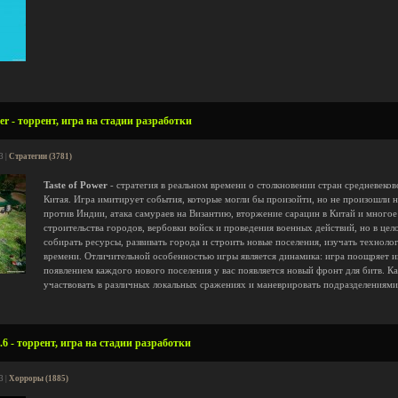
er - торрент, игра на стадии разработки
3 |
Стратегии (3781)
Taste of Power
- стратегия в реальном времени о столкновении стран средневеко
Китая. Игра имитирует события, которые могли бы произойти, но не произошли н
против Индии, атака самураев на Византию, вторжение сарацин в Китай и многое
строительства городов, вербовки войск и проведения военных действий, но в цел
собирать ресурсы, развивать города и строить новые поселения, изучать техноло
времени. Отличительной особенностью игры является динамика: игра поощряет иг
появлением каждого нового поселения у вас появляется новый фронт для битв. К
участвовать в различных локальных сражениях и маневрировать подразделениями 
.6 - торрент, игра на стадии разработки
3 |
Хорроры (1885)