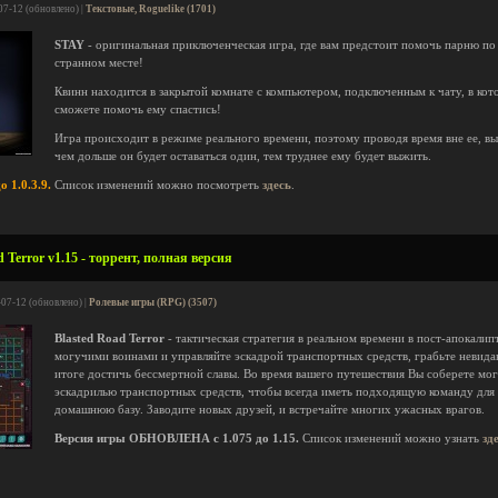
07-12 (обновлено) |
Текстовые, Roguelike (1701)
STAY
- оригинальная приключенческая игра, где вам предстоит помочь парню по 
странном месте!
Квинн находится в закрытой комнате с компьютером, подключенным к чату, в кот
сможете помочь ему спастись!
Игра происходит в режиме реального времени, поэтому проводя время вне ее, вы
чем дольше он будет оставаться один, тем труднее ему будет выжить.
о 1.0.3.9.
Список изменений можно посмотреть
здесь
.
 Terror v1.15 - торрент, полная версия
-07-12 (обновлено) |
Ролевые игры (RPG) (3507)
Blasted Road Terror
- тактическая стратегия в реальном времени в пост-апокалип
могучими воинами и управляйте эскадрой транспортных средств, грабьте невида
итоге достичь бессмертной славы. Во время вашего путешествия Вы соберете мо
эскадрилью транспортных средств, чтобы всегда иметь подходящую команду для
домашнюю базу. Заводите новых друзей, и встречайте многих ужасных врагов.
Версия игры ОБНОВЛЕНА с 1.075 до 1.15.
Список изменений можно узнать
зд