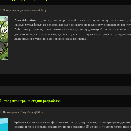
4 |
Я ищу, квесты, приключения (6441)
Zniw Adventure
- доисторическая point and click адвенчура с очаровательной гр
старый мультфильм из детства, где вы помогаете потерянному динозаврам вернут
Zniw - остроумному маленькому желтому динозавру, который по серии неудачных
должен теперь попытаться вернуться обратно. По пути вы встретите причудливы
даже немного узнаете о доисторических временах.
0 - торрент, игра на стадии разработки
4 |
Платформеры (вид сбоку) (3991)
Sphysics
- очень сложный физический платформер, в котором вы вращаете уровни
физики и преодолевать опасности на протяжении 15 уровней (и двух почти нев