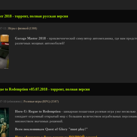
r 2018 - торрент, полная русская версия
07-11 |
Игры с физикой (1308)
Garage Master 2018
- приключенческий симулятор автомеханика, где вам предс
различных мощных автомобилей!
e to Redemption v05.07.2018 - торрент, полная версия
07-10 (обновлено) |
Ролевые игры (RPG) (3507)
Hero-U: Rogue to Redemption
- шикарная пошаговая ролевая игра уже несколько 
ожидает огромный открытый мир с большим количеством играбельных персонаж
множеством значимых решений.
Всем поклонникам
Quest of Glory
"must play!"