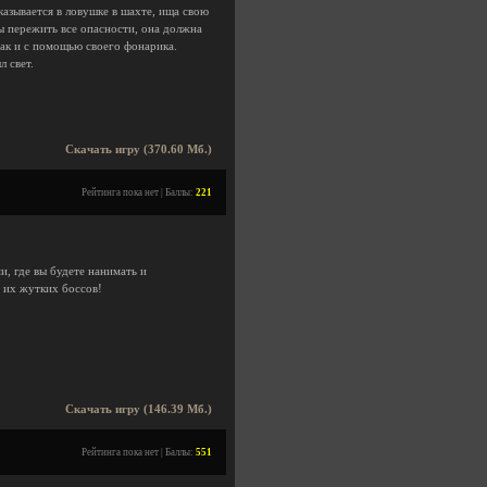
казывается в ловушке в шахте, ища свою
ы пережить все опасности, она должна
так и с помощью своего фонарика.
л свет.
Скачать игру (370.60 Мб.)
Рейтинга пока нет | Баллы:
221
, где вы будете нанимать и
и их жутких боссов!
Скачать игру (146.39 Мб.)
Рейтинга пока нет | Баллы:
551