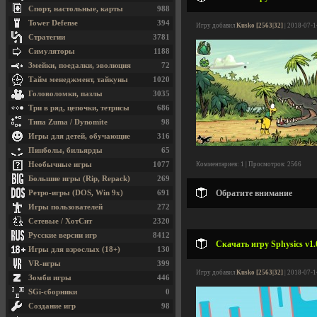
Спорт, настольные, карты
988
Tower Defense
394
Игру добавил
Kusko [2563|32]
| 2018-07-1
Стратегии
3781
Симуляторы
1188
Змейки, поедалки, эволюция
72
Тайм менеджмент, тайкуны
1020
Головоломки, пазлы
3035
Три в ряд, цепочки, тетрисы
686
Типа Zuma / Dynomite
98
Игры для детей, обучающие
316
Пинболы, бильярды
65
Необычные игры
1077
Комментариев: 1 | Просмотров: 2566
Большие игры (Rip, Repack)
269
Обратите внимание
Ретро-игры (DOS, Win 9x)
691
Игры пользователей
272
Сетевые / ХотСит
2320
Русские версии игр
8412
Скачать игру Sphysics v1.
Игры для взрослых (18+)
130
VR-игры
399
Игру добавил
Kusko [2563|32]
| 2018-07-1
Зомби игры
446
SGi-сборники
0
Создание игр
98