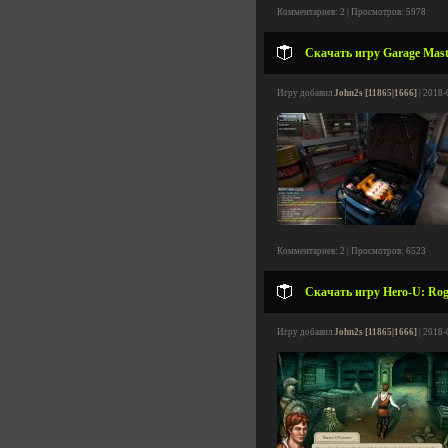
Комментариев: 2 | Просмотров: 5978
Скачать игру Garage Maste
Игру добавил
John2s [11865|1666]
| 2018-
Комментариев: 2 | Просмотров: 6523
Скачать игру Hero-U: Rogu
Игру добавил
John2s [11865|1666]
| 2018-