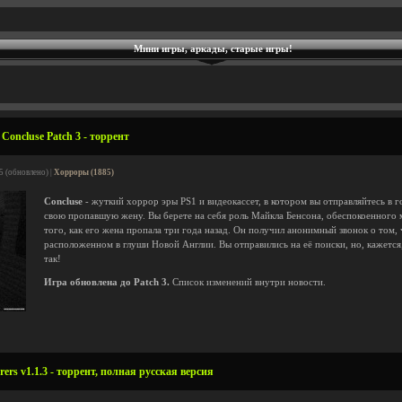
Мини игры, аркады, старые игры!
Concluse Patch 3 - торрент
5 (обновлено) |
Хорроры (1885)
Concluse
- жуткий хоррор эры PS1 и видеокассет, в котором вы отправляйтесь в г
свою пропавшую жену. Вы берете на себя роль Майкла Бенсона, обеспокоенного 
того, как его жена пропала три года назад. Он получил анонимный звонок о том, 
расположенном в глуши Новой Англии. Вы отправились на её поиски, но, кажется,
так!
Игра обновлена до Patch 3.
Список изменений внутри новости.
rers v1.1.3 - торрент, полная русская версия