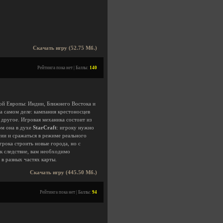
Скачать игру (52.75 Мб.)
Рейтинга пока нет | Баллы:
140
вой Европы: Индии, Ближнего Востока и
а самом деле: кампания крестоносцев
 другое. Игровая механика состоит из
ом она в духе
StarCraft
: игроку нужно
гии и сражаться в режиме реального
рока строить новые города, но с
ак следствие, вам необходимо
в разных частях карты.
Скачать игру (445.50 Мб.)
Рейтинга пока нет | Баллы:
94