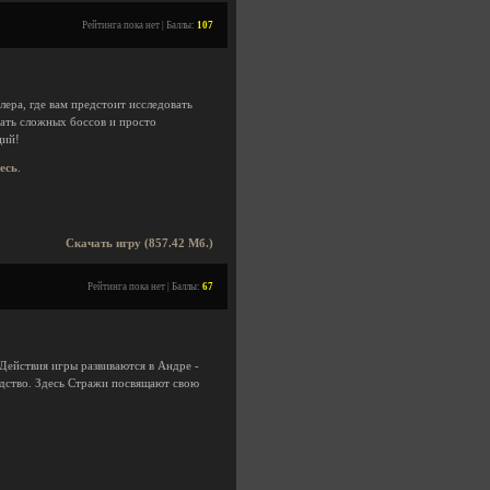
Рейтинга пока нет | Баллы:
107
ера, где вам предстоит исследовать
ать сложных боссов и просто
ций!
десь
.
Скачать игру (857.42 Мб.)
Рейтинга пока нет | Баллы:
67
Действия игры развиваются в Андре -
дство. Здесь Стражи посвящают свою