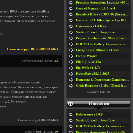
Prospice: Anomalous Logistics v97 [Playtest]
Core of Genesis v1.0.0-rc.4
чиная с
RPG
и заканчивая
Sandbox
.
BeamNG Drive v0.39.4.0b [Steam Early Access]
м товарищем "на плечах", а также
Factorio v2.1.14b + Space Age DLC
х, сможете ли вы выжить на незнакомой
Ostranauts v1.0.0.7a
Station Breach: Deep Core
сь
.
Project Zomboid v42.20.2a [Steam Early Access]
DOOM The Gallery Experience v1.4.2
Скачать игру с BGi (6809.00 Мб.)
Lucky Tower Ultimate v1.1.2a
Escape Wizard
Рейтинга пока нет | Баллы:
103
Pile Up! v1.0.12a
Big Walk v1.4.7a
HyperBox v25.12.2025
Dungeons & Degenerate Gamblers v2.0.2a
тором вы убиваете монстров,
Crisis Response v0.10a / Blood & Bullet
ми боссами. Вы начинаете игру на карте
естами. Сундуки с сокровищами могут
Показать Топ-100
е камни можно использовать для
 т. д.), Но каждая
10 новых игр
кует.
Deliverance v0.0.9
Скачать игру (104.00 Мб.)
Station Breach: Deep Core
DOOM The Gallery Experience v1.4.2
Рейтинг:
10.0 (1)
| Баллы:
50
Prospice: Anomalous Logistics v97 [Playtest]