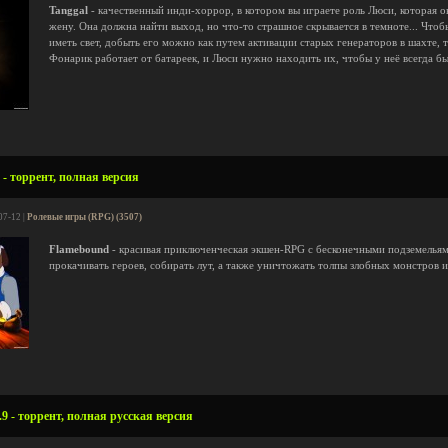
Tanggal
- качественный инди-хоррор, в котором вы играете роль Люси, которая о
жену. Она должна найти выход, но что-то страшное скрывается в темноте... Чтоб
иметь свет, добыть его можно как путем активации старых генераторов в шахте, 
Фонарик работает от батареек, и Люси нужно находить их, чтобы у неё всегда бы
- торрент, полная версия
07-12 |
Ролевые игры (RPG) (3507)
Flamebound
- красивая приключенческая экшен-RPG с бесконечными подземельями
прокачивать героев, собирать лут, а также уничтожать толпы злобных монстров 
9 - торрент, полная русская версия