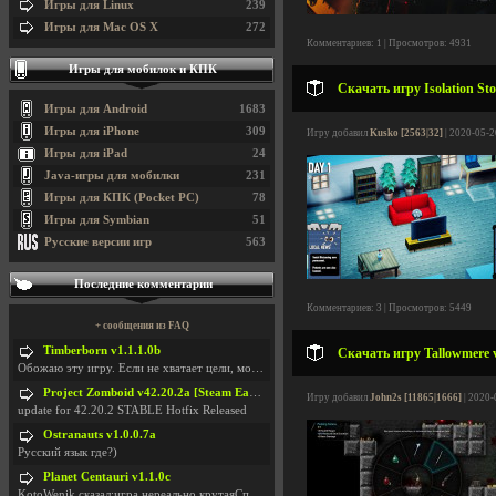
Игры для Linux
239
Игры для Mac OS X
272
Комментариев: 1 | Просмотров: 4931
Игры для мобилок и КПК
Скачать игру Isolation Sto
Игры для Android
1683
Игры для iPhone
309
Игру добавил
Kusko [2563|32]
| 2020-05-2
Игры для iPad
24
Java-игры для мобилки
231
Игры для КПК (Pocket PC)
78
Игры для Symbian
51
Русские версии игр
563
Последние комментарии
Комментариев: 3 | Просмотров: 5449
+ сообщения из FAQ
Timberborn v1.1.1.0b
Скачать игру Tallowmere 
Обожаю эту игру. Если не хватает цели, можно чудо
Project Zomboid v42.20.2a [Steam Early Access]
Игру добавил
John2s [11865|1666]
| 2020-
update for 42.20.2 STABLE Hotfix Released
Ostranauts v1.0.0.7a
Русский язык где?)
Planet Centauri v1.1.0c
KotoWenik сказал:игра нереально крутаяСпасибо )))