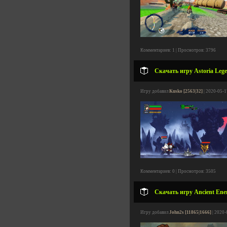
Комментариев: 1 | Просмотров: 3796
Скачать игру Astoria Lege
Игру добавил
Kusko [2563|32]
| 2020-05-1
Комментариев: 0 | Просмотров: 3505
Скачать игру Ancient Enem
Игру добавил
John2s [11865|1666]
| 2020-