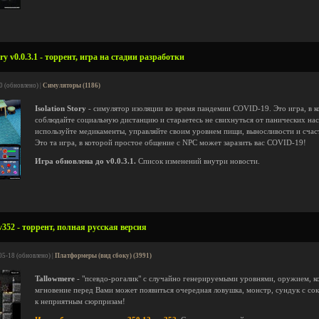
ry v0.0.3.1 - торрент, игра на стадии разработки
0 (обновлено) |
Симуляторы (1186)
Isolation Story
- симулятор изоляции во время пандемии COVID-19. Это игра, в к
соблюдайте социальную дистанцию и стараетесь не свихнуться от панических нас
используйте медикаменты, управляйте своим уровнем пищи, выносливости и счаст
Это та игра, в которой простое общение с NPC может заразить вас COVID-19!
Игра обновлена до v0.0.3.1.
Список изменений внутри новости.
v352 - торрент, полная русская версия
05-18 (обновлено) |
Платформеры (вид сбоку) (3991)
Tallowmere
- "псевдо-рогалик" с случайно генерируемыми уровнями, оружием, к
мгновение перед Вами может появиться очередная ловушка, монстр, сундук с сок
к неприятным сюрпризам!