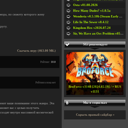
Osta v01.08.2026
How Many Dudes? v1.0.5a
юмора, по сюжету которого жену
Wonderia v0.5.10b [Steam Early Access]
Life In The Sewer v0.4.12
пругу.
Kingdom Hex v2026.07.24
Sir, We Have an Orc Problem v05.08.2026
SGi рекомендует
Скачать игру (463.00 Мб.)
Рейтинг:
10.0
Рейтинга пока нет
BroForce v3148 [2024.02.19] / + RUS
v1131
Мы в социалках
енит ваше понимание этого жанра. Эта
тановит вас с целью получить
сходят внутри массивной космической
Скрыть правый сайдбар »