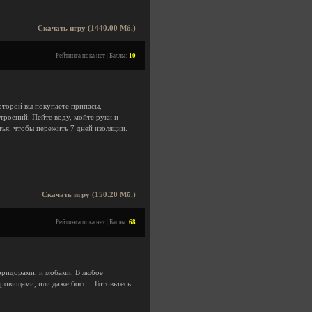
Скачать игру (1440.00 Мб.)
Рейтинга пока нет | Баллы:
10
оторой вы покупаете припасы,
троений. Пейте воду, мойте руки и
ья, чтобы пережить 7 дней изоляции.
Скачать игру (150.20 Мб.)
Рейтинга пока нет | Баллы:
68
оридорами, и мобами. В любое
ровищами, или даже босс... Готовьтесь