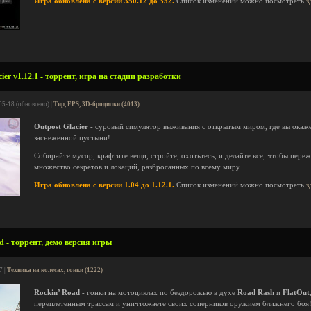
Игра обновлена с версии 350.12 до 352.
Список изменений можно посмотреть
з
ier v1.12.1 - торрент, игра на стадии разработки
05-18 (обновлено) |
Тир, FPS, 3D-бродилки (4013)
Outpost Glacier
- суровый симулятор выживания с открытым миром, где вы окаже
заснеженной пустыни!
Собирайте мусор, крафтите вещи, стройте, охотьтесь, и делайте все, чтобы пере
множество секретов и локаций, разбросанных по всему миру.
Игра обновлена с версии 1.04 до 1.12.1.
Список изменений можно посмотреть
з
d - торрент, демо версия игры
7 |
Техника на колесах, гонки (1222)
Rockin’ Road
- гонки на мотоциклах по бездорожью в духе
Road Rash
и
FlatOut
переплетенным трассам и уничтожаете своих соперников оружием ближнего боя