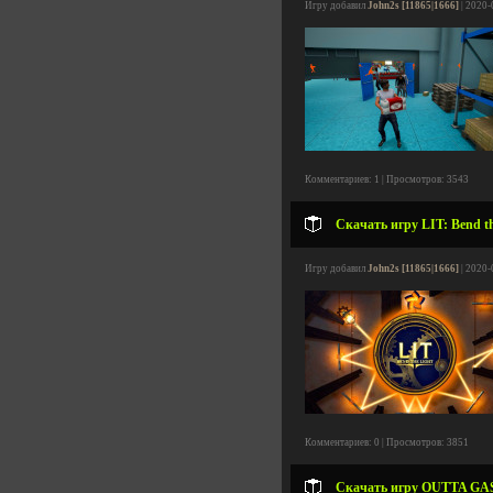
Игру добавил
John2s [11865|1666]
| 2020-
Комментариев: 1 | Просмотров: 3543
Скачать игру LIT: Bend th
Игру добавил
John2s [11865|1666]
| 2020-
Комментариев: 0 | Просмотров: 3851
Скачать игру OUTTA GAS v