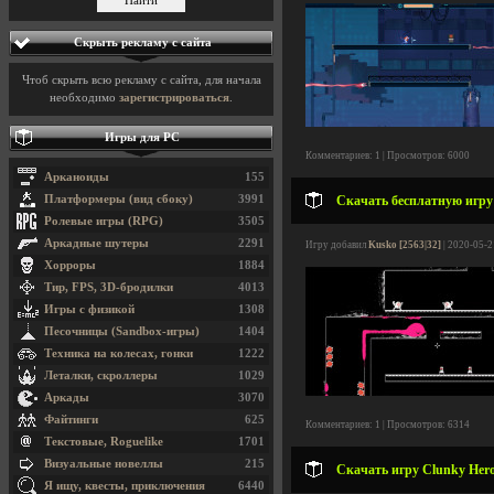
Скрыть рекламу с сайта
Чтоб скрыть всю рекламу с сайта, для начала
необходимо
зарегистрироваться
.
Игры для PC
Комментариев: 1 | Просмотров: 6000
Арканоиды
155
Платформеры (вид сбоку)
3991
Скачать бесплатную игру 
Ролевые игры (RPG)
3505
Аркадные шутеры
2291
Игру добавил
Kusko [2563|32]
| 2020-05-2
Хорроры
1884
Тир, FPS, 3D-бродилки
4013
Игры с физикой
1308
Песочницы (Sandbox-игры)
1404
Техника на колесах, гонки
1222
Леталки, скроллеры
1029
Аркады
3070
Файтинги
625
Комментариев: 1 | Просмотров: 6314
Текстовые, Roguelike
1701
Визуальные новеллы
215
Скачать игру Clunky Hero
Я ищу, квесты, приключения
6440