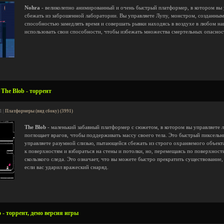
Nohra
- великолепно анимированный и очень быстрый платформер, в котором вы
сбежать из заброшенной лаборатории. Вы управляете Лупу, монстром, созданным
способностью замедлять время и совершать рывки находясь в воздухе в любом н
использовать свои способности, чтобы избежать множества смертельных опасност
The Blob - торрент
1 |
Платформеры (вид сбоку) (3991)
The Blob
- маленький забавный платформер с сюжетом, в котором вы управляете
поглощает врагов, чтобы поддерживать массу своего тела. Это быстрый пиксельн
управляете разумной слизью, пытающейся сбежать из строго охраняемого объект
к поверхностям и взбираться на стены и потолки, но, перемещаясь по поверхности
скользкого следа. Это означает, что вы можете быстро прекратить существование
если вас ударил вражеский снаряд.
 - торрент, демо версия игры