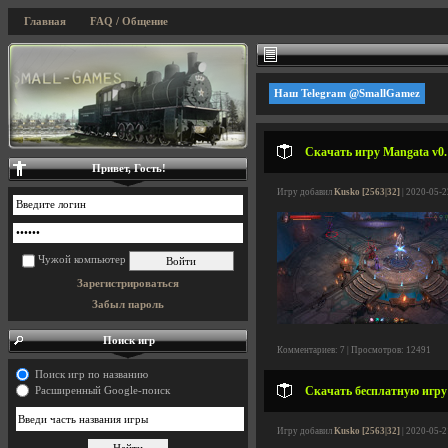
Главная
FAQ / Общение
Наш Telegram @SmallGamez
Скачать игру Mangata v0.1
Привет, Гость!
Игру добавил
Kusko [2563|32]
| 2020-05-2
Чужой компьютер
Зарегистрироваться
Забыл пароль
Поиск игр
Комментариев: 7 | Просмотров: 12491
Поиск игр по названию
Скачать бесплатную игру 
Расширенный Google-поиск
Игру добавил
Kusko [2563|32]
| 2020-05-2