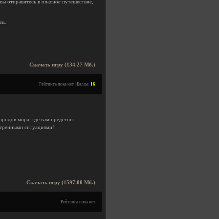
вы отправитесь в опасное путешествие,
сь
.
Скачать игру (134.27 Мб.)
Рейтинга пока нет | Баллы:
16
ородов мира, где вам предстоит
кстренными ситуациями!
Скачать игру (1597.00 Мб.)
Рейтинга пока нет