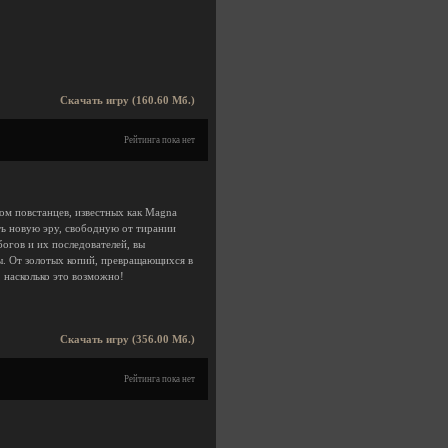
Скачать игру (160.60 Мб.)
Рейтинга пока нет
ном повстанцев, известных как Magna
ть новую эру, свободную от тирании
огов и их последователей, вы
ы. От золотых копий, превращающихся в
 насколько это возможно!
Скачать игру (356.00 Мб.)
Рейтинга пока нет