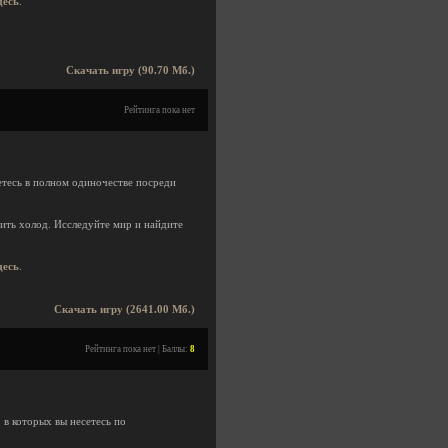
десь
.
Скачать игру (90.70 Мб.)
Рейтинга пока нет
тесь в полном одиночестве посреди
жить холод. Исследуйте мир и найдите
десь
.
Скачать игру (2641.00 Мб.)
Рейтинга пока нет | Баллы:
8
, в которых вы несетесь по
!