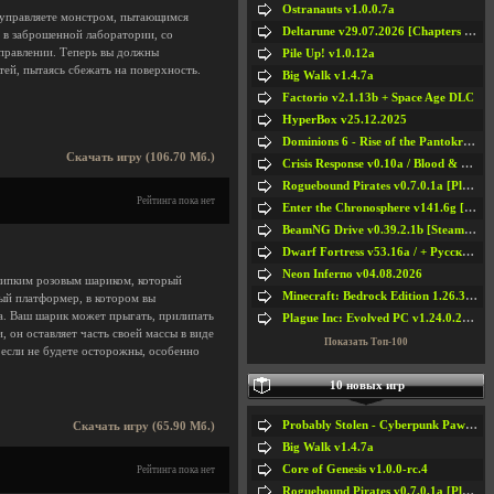
Ostranauts v1.0.0.7a
 управляете монстром, пытающимся
Deltarune v29.07.2026 [Chapters 1-5] / + RUS [Chapters 1-5]
 в заброшенной лаборатории, со
аправлении. Теперь вы должны
Pile Up! v1.0.12a
ей, пытаясь сбежать на поверхность.
Big Walk v1.4.7a
Factorio v2.1.13b + Space Age DLC
HyperBox v25.12.2025
Dominions 6 - Rise of the Pantokrator v6.35a
Скачать игру (106.70 Мб.)
Crisis Response v0.10a / Blood & Bullet
Roguebound Pirates v0.7.0.1a [Playtest]
Рейтинга пока нет
Enter the Chronosphere v141.6g [Steam Early Access]
BeamNG Drive v0.39.2.1b [Steam Early Access]
Dwarf Fortress v53.16a / + Русская Версия v50.12a
Neon Inferno v04.08.2026
 липким розовым шариком, который
Minecraft: Bedrock Edition 1.26.33.1a / + TLauncher v2.89
ый платформер, в котором вы
а. Ваш шарик может прыгать, прилипать
Plague Inc: Evolved PC v1.24.0.2a + All DLCs
, он оставляет часть своей массы в виде
Показать Топ-100
, если не будете осторожны, особенно
10 новых игр
Probably Stolen - Cyberpunk Pawnshop Simulator v048c [Playtest]
Скачать игру (65.90 Мб.)
Big Walk v1.4.7a
Core of Genesis v1.0.0-rc.4
Рейтинга пока нет
Roguebound Pirates v0.7.0.1a [Playtest]