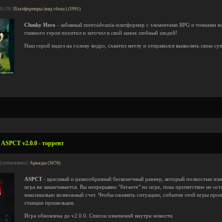
05-20 |
Платформеры (вид сбоку) (3991)
Clunky Hero
- забавный metroidvania-платформер с элементами RPG и тоннами 
главного героя похитил и заточил в свой замок злобный злодей!
Наш герой надел на голову ведро, схватил метлу и отправился вызволять свою су
ASPCT v2.0.0 - торрент
0 (обновлено) |
Аркады (3070)
ASPCT
- красивый и разнообразный бесконечный раннер, который полностью изм
игра не заканчивается. Вы непрерывно "бегаете" по игре, пока препятствие не ос
максимально возможный счет. Чтобы оживить ситуацию, события этой игры прои
станции пришельцев.
Игра обновлена до v2.0.0. Список изменений внутри новости.