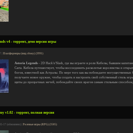
nds v4 - торрент, демо версия игры
7 |
Платформеры (вид сбоку) (3991)
Astoria Legends
- 2D Hack'n'Slash, где вы играете в роли Кибелы, бывшим капита
Carta. Кибела путешествует, чтобы воссоединить расколотые королевства и откры
богов, известной как Астралы. По мере того как вы побеждаете могущественных б
получаете новое оружие, чтобы создать и настроить свой собственный стиль игр
щиты до призрачных мечей, побеждайте своих врагов самым стильным способом,
y v1.02 - торрент, полная версия
05-17 (обновлено) |
Ролевые игры (RPG) (3505)