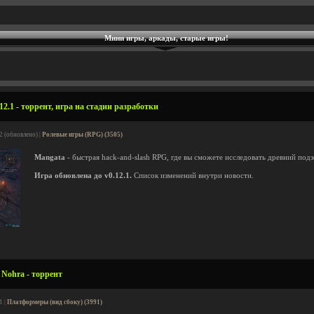
Мини игры, аркады, старые игры!
2.1 - торрент, игра на стадии разработки
2 (обновлено) |
Ролевые игры (RPG) (3505)
Mangata
- быстрая hack-and-slash RPG, где вы сможете исследовать древний под
Игра обновлена до v0.12.1.
Список изменений внутри новости.
Nohra - торрент
1 |
Платформеры (вид сбоку) (3991)