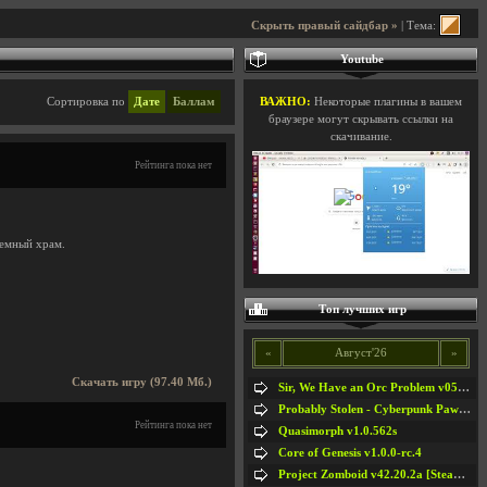
Скрыть правый сайдбар »
| Тема:
Youtube
Сортировка по
Дате
Баллам
ВАЖНО:
Некоторые плагины в вашем
браузере могут скрывать ссылки на
скачивание.
Рейтинга пока нет
земный храм.
Топ лучших игр
«
Август'26
»
Скачать игру (97.40 Мб.)
Sir, We Have an Orc Problem v05.08.2026
Probably Stolen - Cyberpunk Pawnshop Simulator v048c [Playtest]
Рейтинга пока нет
Quasimorph v1.0.562s
Core of Genesis v1.0.0-rc.4
Project Zomboid v42.20.2a [Steam Early Access]