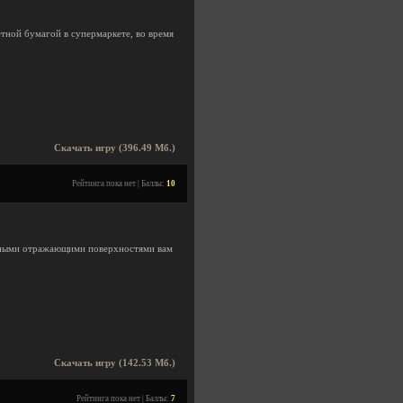
етной бумагой в супермаркете, во время
Скачать игру (396.49 Мб.)
Рейтинга пока нет | Баллы:
10
ичными отражающими поверхностями вам
Скачать игру (142.53 Мб.)
Рейтинга пока нет | Баллы:
7