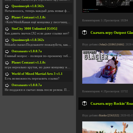
Quasimorph v1.0.562s
Началоооось, теперь каждый день новые фиксики, баг
Planet Centauri v1.1.0c
Комментариев: 5 | Просмотров: 19284
>KotoWenikКакая ещё концовка у песочницы?..
SimCity 3000 Unlimited [GOG]
Скачать игру Outpost Glac
Как давить значок [X] если даже ссылки нет?
Quasimorph v1.0.562s
Mikaela сказал:Подскажите пожалуйста, как скачать
Игру добавил
John2s [11865|1666]
| 2020-
Ostranauts v1.0.0.7a
Главный вопрос - полиция по-прежнему тебя таранит
Planet Centauri v1.1.0c
игра нереально крутая, но даже концовку не удосужи
World of Mixed Martial Arts 3 v1.1
Есть возможность перезалить ссылки?
Ostranauts v1.0.0.7a
Не поддался и скачал лишь после релиза. Посмотрим,
Комментариев: 4 | Просмотров: 13732
Скачать игру Rockin’ Roa
Игру добавил
Kusko [2563|32]
| 2020-05-1