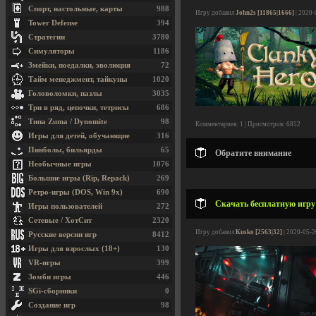
Спорт, настольные, карты
988
Игру добавил
John2s [11865|1666]
| 2020-
Tower Defense
394
Стратегии
3780
Симуляторы
1186
Змейки, поедалки, эволюция
72
Тайм менеджмент, тайкуны
1020
Головоломки, пазлы
3035
Три в ряд, цепочки, тетрисы
686
Типа Zuma / Dynomite
98
Комментариев: 1 | Просмотров: 6852
Игры для детей, обучающие
316
Пинболы, бильярды
65
Обратите внимание
Необычные игры
1076
Большие игры (Rip, Repack)
269
Ретро-игры (DOS, Win 9x)
690
Скачать бесплатную игру 
Игры пользователей
272
Сетевые / ХотСит
2320
Игру добавил
Kusko [2563|32]
| 2020-05-2
Русские версии игр
8412
Игры для взрослых (18+)
130
VR-игры
399
Зомби игры
446
SGi-сборники
0
Создание игр
98