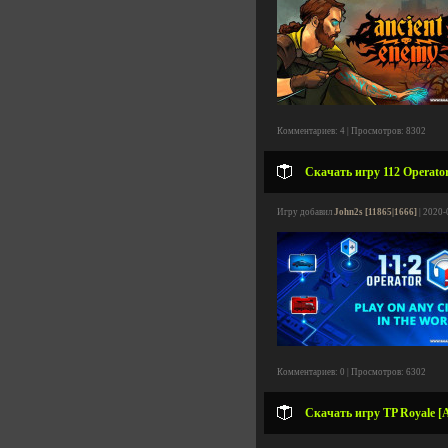
Комментариев: 4 | Просмотров: 8302
Скачать игру 112 Operato
Игру добавил
John2s [11865|1666]
| 2020-
Комментариев: 0 | Просмотров: 6302
Скачать игру TP Royale [A