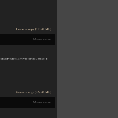
Скачать игру (113.40 Мб.)
Рейтинга пока нет
уристическом антиутопичном мире, в
Скачать игру (622.38 Мб.)
Рейтинга пока нет