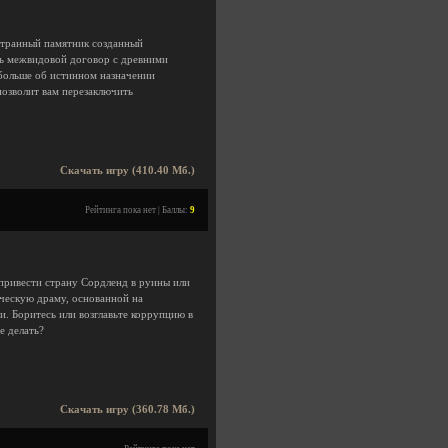
 странный памятник созданный
ть межвидовой договор с древними
 больше об истинном назначении
позволит вам перезаключить
Скачать игру (410.40 Мб.)
Рейтинга пока нет | Баллы:
9
 привести страну Сордленд в руины или
ическую драму, основанной на
. Боритесь или возглавьте коррупцию в
е делать?
Скачать игру (360.78 Мб.)