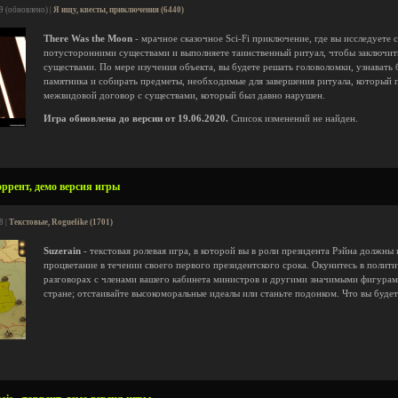
9 (обновлено) |
Я ищу, квесты, приключения (6440)
There Was the Moon
- мрачное сказочное Sci-Fi приключение, где вы исследуете
потусторонними существами и выполняете таинственный ритуал, чтобы заключи
существами. По мере изучения объекта, вы будете решать головоломки, узнавать
памятника и собирать предметы, необходимые для завершения ритуала, который 
межвидовой договор с существами, который был давно нарушен.
Игра обновлена до версии от 19.06.2020.
Список изменений не найден.
оррент, демо версия игры
8 |
Текстовые, Roguelike (1701)
Suzerain
- текстовая ролевая игра, в которой вы в роли президента Рэйна должны
процветание в течении своего первого президентского срока. Окунитесь в полит
разговорах с членами вашего кабинета министров и другими значимыми фигурами
стране; отстаивайте высокоморальные идеалы или станьте подонком. Что вы будет