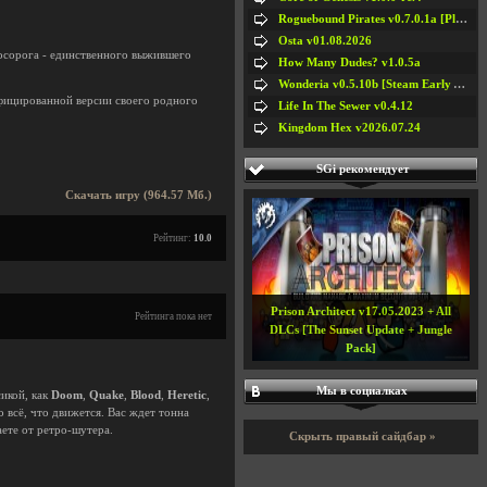
Roguebound Pirates v0.7.0.1a [Playtest]
Osta v01.08.2026
Носорога - единственного выжившего
How Many Dudes? v1.0.5a
Wonderia v0.5.10b [Steam Early Access]
нфицированной версии своего родного
Life In The Sewer v0.4.12
Kingdom Hex v2026.07.24
SGi рекомендует
Скачать игру (964.57 Мб.)
Рейтинг:
10.0
Prison Architect v17.05.2023 + All
Рейтинга пока нет
DLCs [The Sunset Update + Jungle
Pack]
Мы в социалках
икой, как
Doom
,
Quake
,
Blood
,
Heretic
,
о всё, что движется. Вас ждет тонна
аете от ретро-шутера.
Скрыть правый сайдбар »