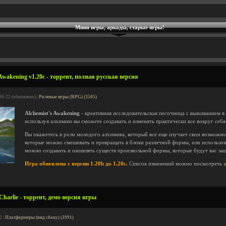
Мини игры, аркады, старые игры!
Awakening v1.20c - торрент, полная русская версия
06-22 (обновлено) |
Ролевые игры (RPG) (3505)
Alchemist's Awakening
- креативная исследовательская песочница с выживанием в
используя алхимию вы сможете создавать и изменять практически все вокруг себя
Вы окажетесь в роли молодого алхимика, который все еще изучает свои возможно
которые можно смешивать и превращать в блоки различной формы, или использов
можно создавать и оживлять существ произвольной формы, которые будут вас за
Игра обновлена с версии 1.20b до 1.20c.
Список изменений можно посмотреть
Charlie - торрент, демо версия игры
2 |
Платформеры (вид сбоку) (3991)