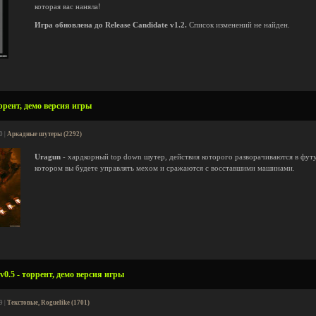
которая вас наняла!
Игра обновлена до Release Candidate v1.2.
Список изменений не найден.
ррент, демо версия игры
0 |
Аркадные шутеры (2292)
Uragun
- хардкорный top down шутер, действия которого разворачиваются в фут
котором вы будете управлять мехом и сражаются с восставшими машинами.
0.5 - торрент, демо версия игры
9 |
Текстовые, Roguelike (1701)