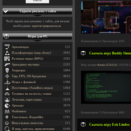
Скрыть рекламу с сайта
Чтоб скрыть всю рекламу с сайта, для начала
необходимо
зарегистрироваться
.
Игры для PC
Комментариев: 0 | Просмотров: 3593
Арканоиды
155
Платформеры (вид сбоку)
3991
Скачать игру Buddy Simula
Ролевые игры (RPG)
3505
Аркадные шутеры
2292
Игру добавил
Kusko [2563|32]
| 2020-06-2
Хорроры
1884
Тир, FPS, 3D-бродилки
4013
Игры с физикой
1308
Песочницы (Sandbox-игры)
1404
Техника на колесах, гонки
1222
Леталки, скроллеры
1029
Аркады
3070
Файтинги
625
Комментариев: 3 | Просмотров: 9683
Текстовые, Roguelike
1701
Визуальные новеллы
215
Скачать игру Exit Limbo: 
Я ищу, квесты, приключения
6440