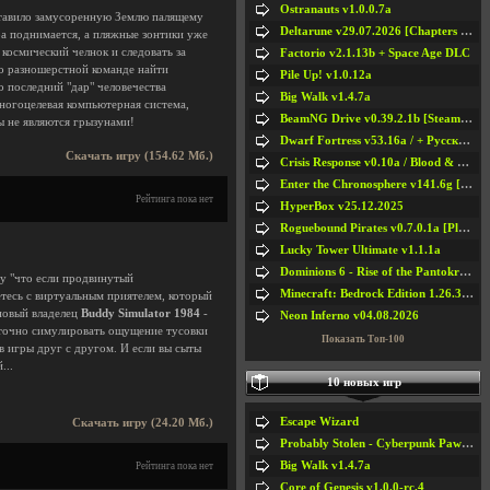
Ostranauts v1.0.0.7a
ставило замусоренную Землю палящему
Deltarune v29.07.2026 [Chapters 1-5] / + RUS [Chapters 1-5]
ра поднимается, а пляжные зонтики уже
 космический челнок и следовать за
Factorio v2.1.13b + Space Age DLC
го разношерстной команде найти
Pile Up! v1.0.12a
 последний "дар" человечества
Big Walk v1.4.7a
ногоцелевая компьютерная система,
BeamNG Drive v0.39.2.1b [Steam Early Access]
 не являются грызунами!
Dwarf Fortress v53.16a / + Русская Версия v50.12a
Скачать игру (154.62 Мб.)
Crisis Response v0.10a / Blood & Bullet
Enter the Chronosphere v141.6g [Steam Early Access]
Рейтинга пока нет
HyperBox v25.12.2025
Roguebound Pirates v0.7.0.1a [Playtest]
Lucky Tower Ultimate v1.1.1a
Dominions 6 - Rise of the Pantokrator v6.35a
му "что если продвинутый
Minecraft: Bedrock Edition 1.26.33.1a / + TLauncher v2.89
етесь с виртуальным приятелем, который
 новый владелец
Buddy Simulator 1984
-
Neon Inferno v04.08.2026
т точно симулировать ощущение тусовки
Показать Топ-100
в игры друг с другом. И если вы сыты
...
10 новых игр
Escape Wizard
Скачать игру (24.20 Мб.)
Probably Stolen - Cyberpunk Pawnshop Simulator v048c [Playtest]
Big Walk v1.4.7a
Рейтинга пока нет
Core of Genesis v1.0.0-rc.4