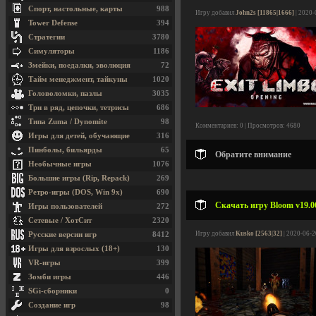
Спорт, настольные, карты
988
Игру добавил
John2s [11865|1666]
| 2020-
Tower Defense
394
Стратегии
3780
Симуляторы
1186
Змейки, поедалки, эволюция
72
Тайм менеджмент, тайкуны
1020
Головоломки, пазлы
3035
Три в ряд, цепочки, тетрисы
686
Типа Zuma / Dynomite
98
Комментариев: 0 | Просмотров: 4680
Игры для детей, обучающие
316
Пинболы, бильярды
65
Обратите внимание
Необычные игры
1076
Большие игры (Rip, Repack)
269
Ретро-игры (DOS, Win 9x)
690
Скачать игру Bloom v19.06
Игры пользователей
272
Сетевые / ХотСит
2320
Игру добавил
Kusko [2563|32]
| 2020-06-2
Русские версии игр
8412
Игры для взрослых (18+)
130
VR-игры
399
Зомби игры
446
SGi-сборники
0
Создание игр
98