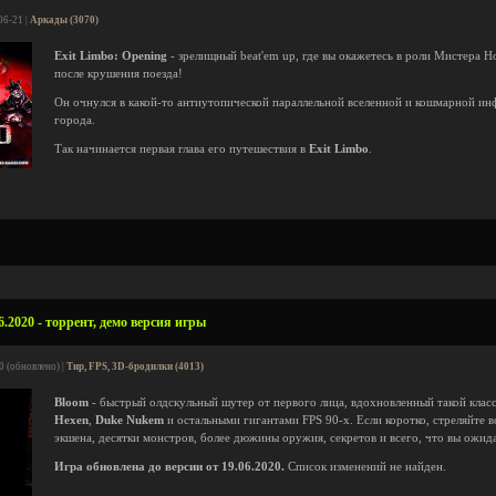
06-21 |
Аркады (3070)
Exit Limbo: Opening
- зрелищный beat'em up, где вы окажетесь в роли Мистера 
после крушения поезда!
Он очнулся в какой-то антиутопической параллельной вселенной и кошмарной и
города.
Так начинается первая глава его путешествия в
Exit Limbo
.
.2020 - торрент, демо версия игры
0 (обновлено) |
Тир, FPS, 3D-бродилки (4013)
Bloom
- быстрый олдскульный шутер от первого лица, вдохновленный такой класс
Hexen
,
Duke Nukem
и остальными гигантами FPS 90-х. Если коротко, стреляйте в
экшена, десятки монстров, более дюжины оружия, секретов и всего, что вы ожид
Игра обновлена до версии от 19.06.2020.
Список изменений не найден.