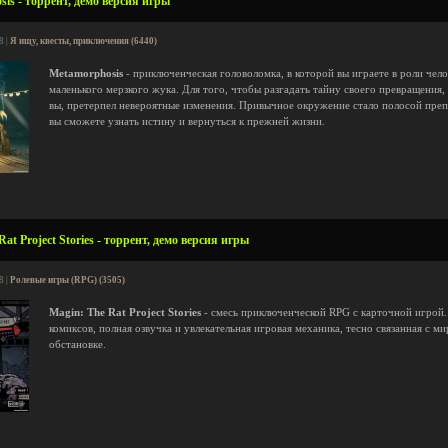
is - торрент, демо версия игры
8 |
Я ищу, квесты, приключения (6440)
Metamorphosis
- приключенческая головоломка, в которой вы играете в роли чело
маленького мерзкого жука. Для того, чтобы разгадать тайну своего превращения, 
вы, претерпел невероятные изменения. Привычное окружение стало полосой препя
вы сможете узнать истину и вернуться к прежней жизни.
at Project Stories - торрент, демо версия игры
8 |
Ролевые игры (RPG) (3505)
Magin: The Rat Project Stories
- смесь приключенческой RPG с карточной игрой.
комиксов, полная озвучка и увлекательная игровая механика, тесно связанная с м
обстановке.