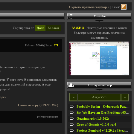
Скрыть правый сайдбар »
| Тема:
Youtube
Сортировка по
Дате
Баллам
ВАЖНО:
Некоторые плагины в вашем
браузере могут скрывать ссылки на
скачивание.
Рейтинг:
9.5 (6)
| Баллы:
371
 большом и открытом мире, где
!
сти. У него есть 9 основных элементов,
ать для сражений с врагами. А еще
Топ лучших игр
щищать!
«
Август'26
»
здесь
.
Скачать игру (679.93 Мб.)
Probably Stolen - Cyberpunk Pawnshop Simulator v048c [Playtest]
Sir, We Have an Orc Problem v05.08.2026
Рейтинга пока нет
Quasimorph v1.0.562s
Core of Genesis v1.0.0-rc.4
Project Zomboid v42.20.2a [Steam Early Access]