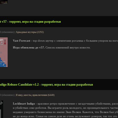
t v57 - торрент, игра на стадии разработки
0 (обновлено) |
Аркадные шутеры (2292)
Vast Forecast
- top-down шутер с элементами рогалика с большим упором на пог
Игра обновлена до v57.
Список изменений внутри новости.
digo Release Candidate v1.2 - торрент, игра на стадии разработки
0 (обновлено) |
Я ищу, квесты, приключения (6440)
Lockheart Indigo
- красивое ретро-приключение с загадочными убийствами, расск
и убийствах секс-роботов. Вы играете роль молодого, но проницательного частно
недавно умершего бизнесмена по имени Эван Волков. Кажется, что Волков был уби
не до конца ясно. Семья на самом деле не очень заслуживает доверия, так что эт