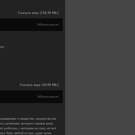
Скачать игру (518.30 Мб.)
Рейтинга пока нет
оду.
Скачать игру (38.90 Мб.)
Рейтинга пока нет
азывающее о коварстве, предательстве
го детектива, которого наняла жена
т роботом, с которым он спал, но всё
о мог быть любой из них, даже жена,