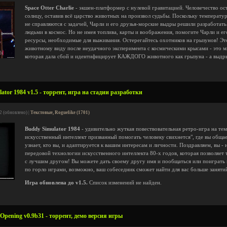
Space Otter Charlie
- экшен-платформер с нулевой гравитацией. Человечество о
солнцу, оставив всё царство животных на произвол судьбы. Поскольку температу
не справляются с задачей, Чарли и его друзья-морские выдры решили разработать
людьми в космос. Но не имея топлива, карты и воображения, помогите Чарли и е
ресурсы, необходимые для выживания. Остерегайтесь охотников на грызунов! Это
животному виду после неудачного эксперимента с космическими крысами - это м
которая дала сбой и идентифицирует КАЖДОГО животного как грызуна - а выдры
tor 1984 v1.5 - торрент, игра на стадии разработки
2 (обновлено) |
Текстовые, Roguelike (1701)
Buddy Simulator 1984
- удивительно жуткая повествовательная ретро-игра на те
искусственный интеллект призванный помогать человеку свихнется", где вы обща
узнает, кто вы, и адаптируется к вашим интересам и личности. Поздравляем, вы -
передовой технологии искусственного интеллекта 80-х годов, которая позволяе
с лучшим другом! Вы можете дать своему другу имя и пообщаться или поиграть 
по горло играми, возможно, ваш собеседник сможет найти для вас больше занятий
Игра обновлена до v1.5.
Список изменений не найден.
Opening v0.9b31 - торрент, демо версия игры