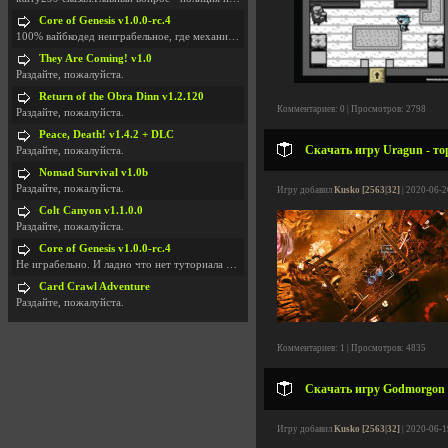
Core of Genesis v1.0.0-rc.4
100% вайбкодед неиграбельное, где механики знает т
They Are Coming! v1.0
Раздайте, пожалуйста.
Return of the Obra Dinn v1.2.120
Комментариев: 0 | Просмотров: 2798
Раздайте, пожалуйста.
Peace, Death! v1.4.2 + DLC
Скачать игру Uragun - то
Раздайте, пожалуйста.
Nomad Survival v1.0b
Раздайте, пожалуйста.
Игру добавил
Kusko [2563|32]
| 2020-06-2
Colt Canyon v1.1.0.0
Раздайте, пожалуйста.
Core of Genesis v1.0.0-rc.4
Не играбельно. И ладно что нет туториала и ничего
Card Crawl Adventure
Раздайте, пожалуйста.
Комментариев: 1 | Просмотров: 4835
Скачать игру Godmorgon v
Игру добавил
Kusko [2563|32]
| 2020-06-1