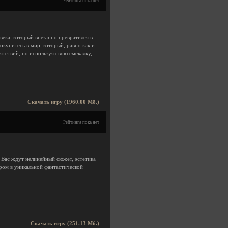
Рейтинга пока нет
века, который внезапно превратился в
окунитесь в мир, который, равно как и
тствий, но используя свою смекалку,
Скачать игру (1960.00 Мб.)
Рейтинга пока нет
 Вас ждут нелинейный сюжет, эстетика
иром в уникальной фантастической
Скачать игру (251.13 Мб.)