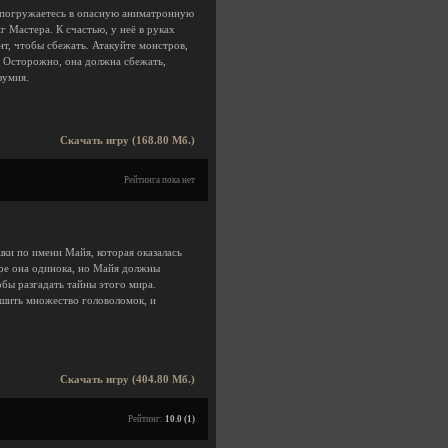
и погружаетесь в опасную аниматронную
 Мастера. К счастью, у неё в руках
инт, чтобы сбежать. Атакуйте монстров,
а. Осторожно, она должна сбежать,
зумия.
Скачать игру (168.80 Мб.)
Рейтинга пока нет
шки по имени Майя, которая оказалась
ире она одинока, но Майя должны
обы разгадать тайны этого мира.
ешить множество головоломок, и
Скачать игру (404.80 Мб.)
Рейтинг:
10.0 (1)