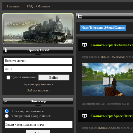
Главная
FAQ / Общение
Наш Telegram @SmallGamez
Скачать игру Alchemist's 
Привет, Гость!
Игру добавил
John2s [11865|1666]
| 2020-
Чужой компьютер
Зарегистрироваться
Забыл пароль
Поиск игр
Комментариев: 63 | Просмотров: 85948
Поиск игр по названию
Скачать игру Space Otter 
Расширенный Google-поиск
Игру добавил
Kusko [2563|32]
| 2020-06-2