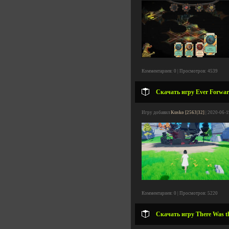
Комментариев: 0 | Просмотров: 4539
Скачать игру Ever Forward
Игру добавил
Kusko [2563|32]
| 2020-06-1
Комментариев: 0 | Просмотров: 5220
Скачать игру There Was th