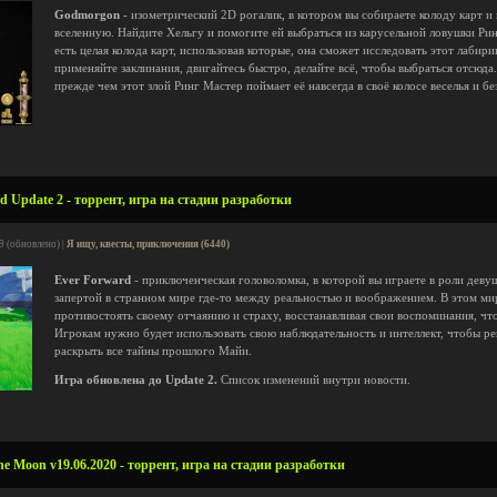
Godmorgon
- изометрический 2D рогалик, в котором вы собираете колоду карт 
вселенную. Найдите Хельгу и помогите ей выбраться из карусельной ловушки Ринг
есть целая колода карт, использовав которые, она сможет исследовать этот лабир
применяйте заклинания, двигайтесь быстро, делайте всё, чтобы выбраться отсюд
прежде чем этот злой Ринг Мастер поймает её навсегда в своё колосе веселья и бе
 Update 2 - торрент, игра на стадии разработки
9 (обновлено) |
Я ищу, квесты, приключения (6440)
Ever Forward
- приключенческая головоломка, в которой вы играете в роли деву
запертой в странном мире где-то между реальностью и воображением. В этом м
противостоять своему отчаянию и страху, восстанавливая свои воспоминания, чт
Игрокам нужно будет использовать свою наблюдательность и интеллект, чтобы р
раскрыть все тайны прошлого Майи.
Игра обновлена до Update 2.
Список изменений внутри новости.
e Moon v19.06.2020 - торрент, игра на стадии разработки