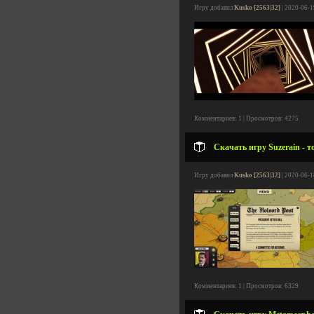
Игру добавил
Kusko [2563|32]
| 2020-06-1
Комментариев: 1 | Просмотров: 4275
Скачать игру Suzerain - т
Игру добавил
Kusko [2563|32]
| 2020-06-1
Комментариев: 1 | Просмотров: 6329