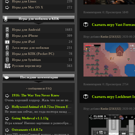
Игры для Linux
239
Игры для Mac OS X
272
Комментариев: 0 | Просмотров: 5849
Игры для мобилок и КПК
Скачать игру Vast Forecas
Игры для Android
1683
Игры для iPhone
309
Игру добавил
Kusko [2563|32]
| 2020-06-2
Игры для iPad
24
Java-игры для мобилки
231
Игры для КПК (Pocket PC)
78
Игры для Symbian
51
Русские версии игр
563
Последние комментарии
Комментариев: 0 | Просмотров: 2754
+ сообщения из FAQ
1916: The War You Never Knew
Скачать игру Lockheart In
Очень хороший хоррор. Жаль что он не получил должн
Hollywood Animal v0.8.72ea [Steam Early Access]
Игру добавил
Kusko [2563|32]
| 2020-06-2
Не знаю как сейчас, но года полтора назад игра был
Going Medieval v1.1.13g
Игра клевая! Именно картинки и разнообразия в стро
Ostranauts v1.0.0.7a
karry299 сказал:Главный вопрос - полиция по-прежне