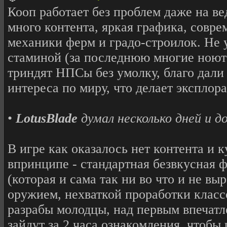
Кооп работает без проблем даже на в
много контента, яркая графика, совр
механики ферм и градо-строилок. Не 
стаминой (за последнюю многие ноют 
триндят НПСы без умолку, благо дали
интереса по миру, что делает эксплор
•
LotusBlade
думал несколько дней и д
В игре как оказалось нет контента и 
впринципе - стандартная безвкусная 
(которая и сама так ни во что и не в
оружием, нехваткой проработки класс
разрабы молодцы, над первым впечатл
зайдут за 2 часа ознакомления, чтобы