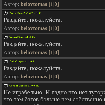
Автор:
belovtomas [1|0]
Peace, Death! v1.4.2 + DLC
Раздайте, пожалуйста.
Автор:
belovtomas [1|0]
Nomad Survival v1.0b
Раздайте, пожалуйста.
Автор:
belovtomas [1|0]
Colt Canyon v1.1.0.0
Раздайте, пожалуйста.
Автор:
belovtomas [1|0]
Core of Genesis v1.0.0-rc.4
Не играбельно. И ладно что нет тутор
что там багов больше чем собственно 