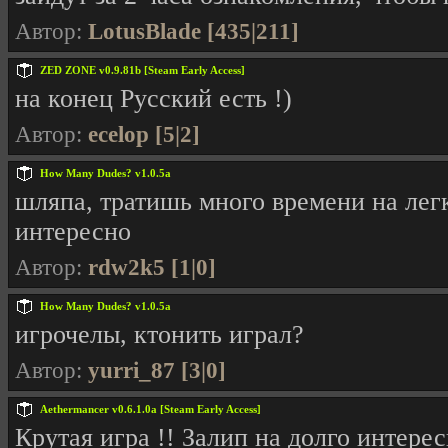
Автор:
LotusBlade [435|211]
ZED ZONE v0.9.81b [Steam Early Access]
на конец Русский есть !)
Автор:
ecelop [5|2]
How Many Dudes? v1.0.5a
шляпа, тратишь много времени на лег
интересно
Автор:
rdw2k5 [1|0]
How Many Dudes? v1.0.5a
игрочелы, ктонить играл?
Автор:
yurri_87 [3|0]
Aethermancer v0.6.1.0a [Steam Early Access]
Крутая игра !! Залип на долго интер