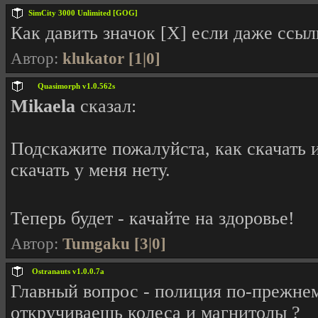
SimCity 3000 Unlimited [GOG]
Как давить значок [X] если даже ссыл
Автор:
klukator [1|0]
Quasimorph v1.0.562s
Mikaela
сказал:
Подскажите пожалуйста, как скачать и
скачать у меня нету.
Теперь будет - качайте на здоровье!
Автор:
Tumgaku [3|0]
Ostranauts v1.0.0.7a
Главный вопрос - полиция по-прежнем
откручиваешь колеса и магнитолы ?