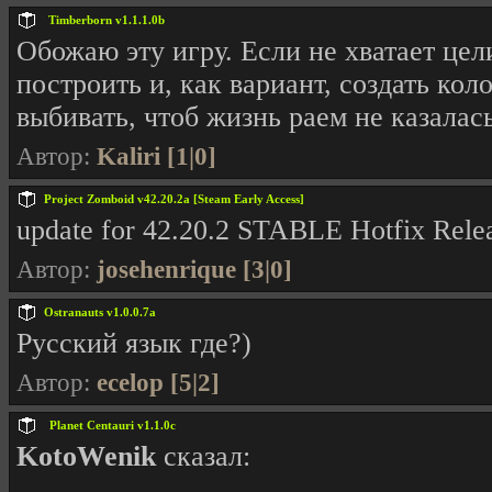
Timberborn v1.1.1.0b
Обожаю эту игру. Если не хватает цел
построить и, как вариант, создать ко
выбивать, чтоб жизнь раем не казалась
Автор:
Kaliri [1|0]
Project Zomboid v42.20.2a [Steam Early Access]
update for 42.20.2 STABLE Hotfix Rele
Автор:
josehenrique [3|0]
Ostranauts v1.0.0.7a
Русский язык где?)
Автор:
ecelop [5|2]
Planet Centauri v1.1.0c
KotoWenik
сказал: