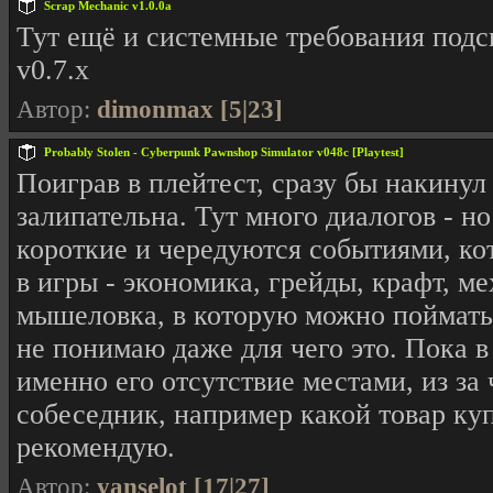
Scrap Mechanic v1.0.0a
Тут ещё и системные требования подск
v0.7.x
Автор:
dimonmax [5|23]
Probably Stolen - Cyberpunk Pawnshop Simulator v048c [Playtest]
Поиграв в плейтест, сразу бы накинул
залипательна. Тут много диалогов - н
короткие и чередуются событиями, к
в игры - экономика, грейды, крафт, ме
мышеловка, в которую можно поймать к
не понимаю даже для чего это. Пока в
именно его отсутствие местами, из за 
собеседник, например какой товар куп
рекомендую.
Автор:
yanselot [17|27]