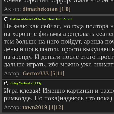
Автор:
dimathekotan [1|0]
Hollywood Animal v0.8.72ea [Steam Early Access]
Не знаю как сейчас, но года полтора н
на хорошие фильмы арендовать сеанс
тем больше на него пойдут, аренда по
деньги появляются, просто выкупаешь
на аренду. И деньги после этого прос
дальше играть, ибо можно уже снимат
Автор:
Gector333 [5|11]
Going Medieval v1.1.13g
Игра клевая! Именно картинки и разно
римволде. Но пока(надеюсь что пока)
Автор:
town2019 [1|12]