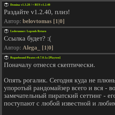
Domina v1.3.28 / + RUS v1.2.40
Раздайте v1.2.40, плиз!
Автор:
belovtomas [1|0]
Loderunner: Legends Return
Ссылка будет? :(
Автор:
Alega_ [1|0]
Roguebound Pirates v0.7.0.1a [Playtest]
Поначалу отнесся скептически.
Опять рогалик. Сегодня куда не плюнь
упоротый рандомайзер всего и вся - во
замечательный пиратский сеттинг - ег
поступают с любой известной и любим