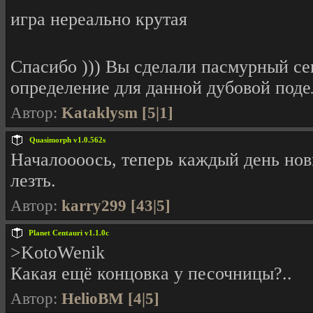
игра нереально крутая
Спасибо ))) Вы сделали пасмурный сег
определение для данной дубовой поде
Автор:
Kataklysm [5|1]
Quasimorph v1.0.562s
Началоооось, теперь каждый день нов
лезть.
Автор:
karry299 [43|5]
Planet Centauri v1.1.0c
>KotoWenik
Какая ещё концовка у песочницы?..
Автор:
HelioBM [4|5]