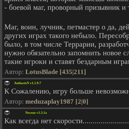
- боевой маг, проворный призывник и 
Маг, воин, лучник, петмастер о да, 
других играх такого небыло. Пересобр
было, в том числе Террарии, разработ
нужно обязательно запомнить новое сл
такие игроки и ставят бездарным игра
Автор:
LotusBlade [435|211]
AntharioN v1.1.9.7
К Сожалению, игру больше невозможн
Автор:
meduzaplay1987 [2|0]
Necesse v1.3.1a
Как всегда нет скорости........................