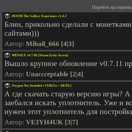
Перейти на страницу
DOOM The Gallery Experience v1.4.2
Блин, прикольно сделали с монетками
сайтами)))
Автор:
Mihail_666 [4|3]
MENACE v0.7.8b [Steam Early Access]
Вышло крупное обновление v0.7.11 п
Автор:
Unaccceptable [2|4]
Oxygen Not Included v744825a + All DLC
А где скачать старую версию игры? А
заебался искать уплотнитель. Уже и 
нужен этот уплотнитель для постройк
Автор:
VE3YH4UK [3|7]