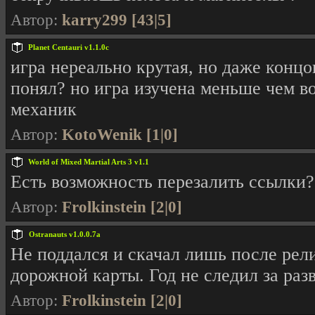
Автор:
karry299 [43|5]
Planet Centauri v1.1.0c
игра нереально крутая, но даже концо
понял? но игра изучена меньше чем во
механик
Автор:
KotoWenik [1|0]
World of Mixed Martial Arts 3 v1.1
Есть возможность перезалить ссылки?
Автор:
Frolkinstein [2|0]
Ostranauts v1.0.0.7a
Не поддался и скачал лишь после рели
дорожной карты. Год не следил за раз
Автор:
Frolkinstein [2|0]