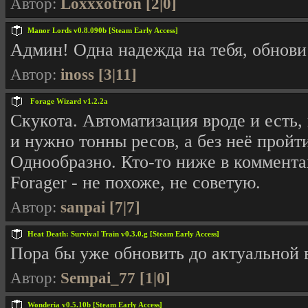
Автор:
Loxxxotron [2|0]
Manor Lords v0.8.090b [Steam Early Access]
Админ! Одна надежда на тебя, обнови
Автор:
inoss [3|11]
Forage Wizard v1.2.2a
Скукота. Автоматизация вроде и есть, 
и нужно тонны ресов, а без неё пройт
Однообразно. Кто-то ниже в комментах
Forager - не похоже, не советую.
Автор:
sanpai [7|7]
Heat Death: Survival Train v0.3.0.g [Steam Early Access]
Пора бы уже обновить до актуальной в
Автор:
Sempai_77 [1|0]
Wonderia v0.5.10b [Steam Early Access]