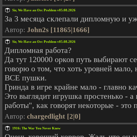
Sir, We Have an Orc Problem v05.08.2026
За 3 месяца склепали дипломную и уже
Автор:
John2s [11865|1666]
Sir, We Have an Orc Problem v05.08.2026
Дипломная работа?
Да тут 120000 орков путь выбирают се
говорю о том, что хоть уровней мало,
ВСЕ пушки.
Гринда в игре крайне мало - главно к
Это выглядит игрушка простенько - а
работы", как говорят некоторые - это
Автор:
chargedlight [2|0]
1916: The War You Never Knew
Очень хороший хоррор. Жаль что он 