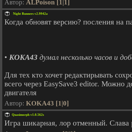
Автор:
ALPoison [1|1]
Night Runners v2.9942a
Когда обновят версию? посления на п
•
KOKA43
думал несколько часов и доб
Для тех кто хочет редактирывать сох
всего через EasySave3 editor. Можно 
двигателя
Автор:
KOKA43 [1|0]
Quasimorph v1.0.562s
Игра шикарная, лор отменный. Слава 