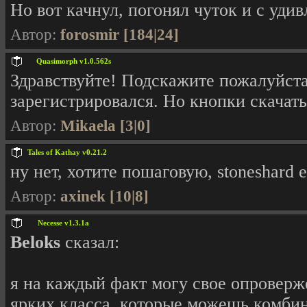
Но вот качнул, погонял чуток и с уди
Автор:
forosmir [184|24]
Quasimorph v1.0.562s
Здравствуйте! Подскажите пожалуйста,
зарегистрировался. Но кнопки скачать
Автор:
Mikaela [3|0]
Tales of Kathay v0.21.2
ну нет, хотите пошаговую, stoneshard 
Автор:
axinek [10|8]
Necesse v1.3.1a
Beloks
сказал:
я на каждый факт могу свое опроверж
ярких класса, которые можешь комби