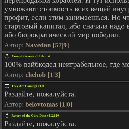
перепродажой кораблей. И тут исполь
умножают стоимость всех вещей внутр
профит, если этим занимаешься. Но ч
стартовый капитал, ибо сначала надо
ибо бюрократический мир победил.
Автор:
Navedan [57|9]
Core of Genesis v1.0.0-rc.4
100% вайбкодед неиграбельное, где ме
Автор:
chehob [1|3]
They Are Coming! v1.0
Раздайте, пожалуйста.
Автор:
belovtomas [1|0]
Return of the Obra Dinn v1.2.120
Раздайте, пожалуйста.