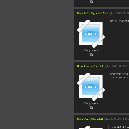
45
There Is No Light v1.1.7.4.1
| Дата 2022-09-2
Ну че, потомк
Репутация
45
Slime Rancher 2 v1.2.2a
| Дата 2022-09-22 21
Великая игра,
чистейший сек
Репутация
45
The X-Com Files v4.0b
| Дата 2022-09-21 20:
GrafArkha