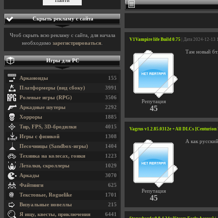
Скрыть рекламу с сайта
Чтоб скрыть всю рекламу с сайта, для начала
V1Vampire life Build 0.75
| Дата 2024-12-13 
необходимо
зарегистрироваться
.
Там новый бтл
Игры для PC
Арканоиды
155
Платформеры (вид сбоку)
3991
Ролевые игры (RPG)
3506
Репутация
45
Аркадные шутеры
2292
Хорроры
1885
Тир, FPS, 3D-бродилки
4015
Vagrus v1.2.85.0312e + All DLCs [Centurion 
Игры с физикой
1308
А как русски
Песочницы (Sandbox-игры)
1404
Техника на колесах, гонки
1223
Леталки, скроллеры
1029
Аркады
3070
Файтинги
625
Репутация
Текстовые, Roguelike
1701
45
Визуальные новеллы
215
Я ищу, квесты, приключения
6441