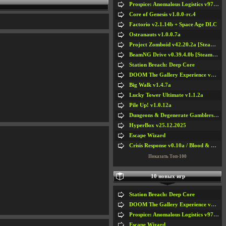
Prospice: Anomalous Logistics v97 [Playtest]
Core of Genesis v1.0.0-rc.4
Factorio v2.1.14b + Space Age DLC
Ostranauts v1.0.0.7a
Project Zomboid v42.20.2a [Steam Early Access]
BeamNG Drive v0.39.4.0b [Steam Early Access]
Station Breach: Deep Core
DOOM The Gallery Experience v1.4.2
Big Walk v1.4.7a
Lucky Tower Ultimate v1.1.2a
Pile Up! v1.0.12a
Dungeons & Degenerate Gamblers v2.0.2a
HyperBox v25.12.2025
Escape Wizard
Crisis Response v0.10a / Blood & Bullet
Показать Топ-100
10 новых игр
Station Breach: Deep Core
DOOM The Gallery Experience v1.4.2
Prospice: Anomalous Logistics v97 [Playtest]
Escape Wizard