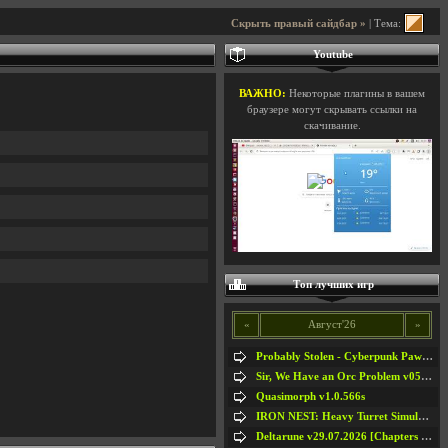
Скрыть правый сайдбар »
| Тема:
Youtube
ВАЖНО:
Некоторые плагины в вашем
браузере могут скрывать ссылки на
скачивание.
Топ лучших игр
«
Август'26
»
Probably Stolen - Cyberpunk Pawnshop Simulator v048c [Playtest]
Sir, We Have an Orc Problem v05.08.2026
Quasimorph v1.0.566s
IRON NEST: Heavy Turret Simulator v1.0a
Deltarune v29.07.2026 [Chapters 1-5] / + RUS [Chapters 1-5]