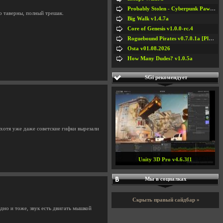
Probably Stolen - Cyberpunk Pawnshop Simulator v048c [Playtest]
о таверны, полный трешак.
Big Walk v1.4.7a
Core of Genesis v1.0.0-rc.4
Roguebound Pirates v0.7.0.1a [Playtest]
Osta v01.08.2026
How Many Dudes? v1.0.5a
SGi рекомендует
 хотя уже даже советские гифки вырезали
Unity 3D Pro v4.6.3f1
Мы в социалках
Скрыть правый сайдбар »
дно и тоже, звук есть двигать мышкой