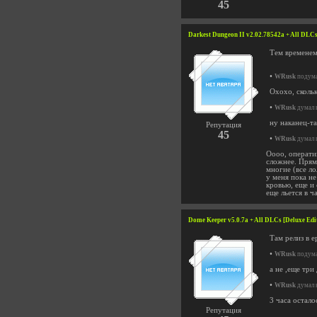
45
Darkest Dungeon II v2.02.78542a + All DLCs
Тем временем
•
WRusk
подума
Охохо, сколь
•
WRusk
думал н
ну наканец-та
Репутация
45
•
WRusk
думал н
Оооо, оператив
сложнее. Прям
многие (все л
у меня пока н
кровью, еще и 
еще льется в ч
Dome Keeper v5.0.7a + All DLCs [Deluxe Edi
Там релиз в е
•
WRusk
подума
а не ,еще три 
•
WRusk
думал н
3 часа осталос
Репутация