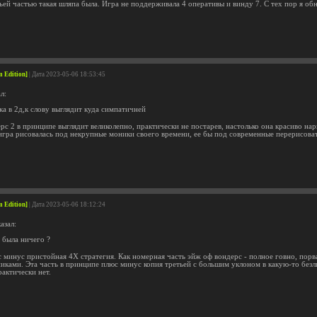
ьей частью такая шляпа была. Игра не поддерживала 4 оперативы и винду 7. С тех пор я об
 Edition]
| Дата 2023-05-06 18:53:45
л:
ка в 2д,к слову выглядит куда симпатичней
рс 2 в принципе выглядит великолепно, практически не постарев, настолько она красиво н
игра рисовалась под некрупные моники своего времени, ее бы под современные перерисовать
 Edition]
| Дата 2023-05-06 18:12:24
азал:
 была ничего ?
 минус пристойная 4Х стратегия. Как номерная часть эйж оф вондерс - полное говно, порва
иками. Эта часть в принципе плюс минус копия третьей с большим уклоном в какую-то без
актически нет.