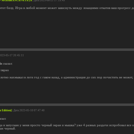
] / + MODBRANCH v0.9.4.24
| Дата 2023-06-21 17:19:45
 этот билд. Игра в любой момент может зависнуть между локациями откатив ваш прогресс д
2023-05-17 20:45:11
is
сказал:
улярно
лотно нахмыкал в логи год с гаком назад, а администрация до сих пор почистить не может,
 Edition]
| Дата 2023-05-10 07:47:40
азал:
а я запускаю у меня просто черный экран и мышка? уже 4 разных раздачи испробовал все о
ран черный.