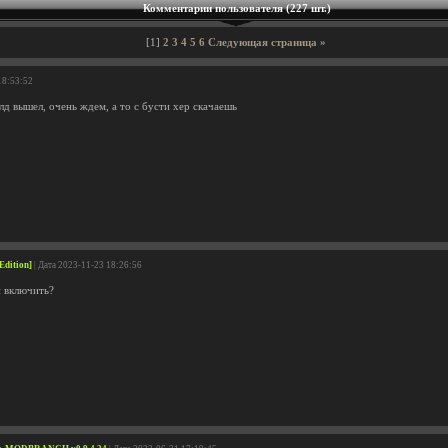
Комментарии пользователя (227 шт.)
[1]
2
3
4
5
6
Следующая страница »
18:53:52
д вышел, очень ждем, а то с бусти хер скачаешь
Edition]
| Дата 2023-11-23 18:26:56
й включить?