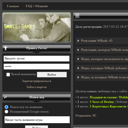
Главная
FAQ / Общение
Дата регистрации:
2017-05-22 18:47
Репутация WRusk: 45
Привет, Гость!
Репутация, которую WRusk меня
Игры, которые пользователь пр
Игры, которые WRusk добавил н
Чужой компьютер
Игры, за которые WRusk голосо
Зарегистрироваться
Забыл пароль
Десятка
самых
любимых игр с сайта:
Поиск игр
•
1
место:
Подарки из сказки / Holid
•
2
место:
3 Stars of Destiny
| Рейтинг
•
3
место:
5 Карточных Королевств /
Поиск игр по названию
Расширенный Google-поиск
Отправить ЛС