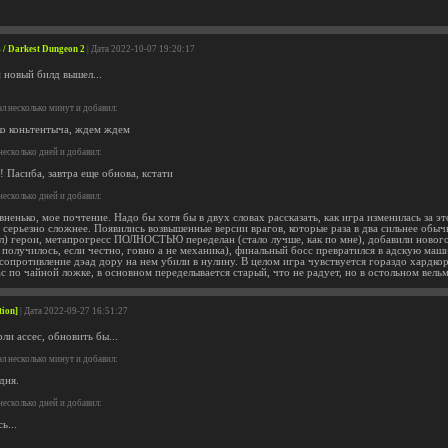
 / Darkest Dungeon 2
| Дата 2022-10-07 19:20:17
 новый билд вышел...
л несколько минут и добавил:
ко коньтентыча, ждем ждем
есколько дней и добавил:
! Пасиба, завтра еще обнова, кстати
есколько дней и добавил:
ненько, мое почтение. Надо бы хотя бы в двух словах рассказать, как игра изменилась за это
 серьезно сложнее. Появились возвышенные версии врагов, которые раза в два сильнее обыч
ол) герои, метапрогресс ПОЛНОСТЬЮ переделан (стало лучше, как по мне), добавили нового
е получилось, если честно, говно а не механика), финальный босс превратился в адскую маш
сопротивление дэад дору на нем убили в нулину. В целом игра чувствуется гораздо хардкор
ас по чайной ложке, в основном переделывается старый, что не радует, но в остольном вел
tion]
| Дата 2022-09-27 16:51:27
рли ассес, обновить бы...
л несколько минут и добавил:
дня.
есколько дней и добавил:
ь...