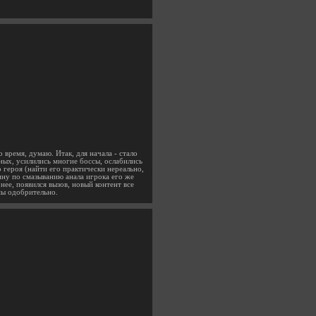
 время, думаю. Итак, для начала - стало
ных, усилились многие боссы, ослабились
 героя (найти его практически нереально,
ину по смазыванию анала игрока его же
нее, появился вызов, новый контент все
ьмы одобрительно.