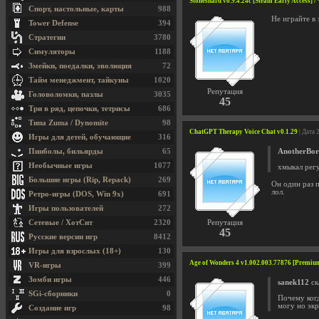
Stoneshard v0.9.4.24c [Steam Early Access
Спорт, настольные, карты
988
Не играйте в
Tower Defense
394
Стратегии
3780
Симуляторы
1188
Змейки, поедалки, эволюция
72
Тайм менеджмент, тайкуны
1020
Репутация
Головоломки, пазлы
3035
45
Три в ряд, цепочки, тетрисы
686
Типа Zuma / Dynomite
98
ChatGPT Therapy Voice Chat v0.1.29
| Дата 
Игры для детей, обучающие
316
Пинболы, бильярды
65
AnotherBor
Необычные игры
1077
хмыкал рег
Большие игры (Rip, Repack)
269
Он один раз п
лол.
Ретро-игры (DOS, Win 9x)
691
Игры пользователей
272
Сетевые / ХотСит
2320
Репутация
45
Русские версии игр
8412
Игры для взрослых (18+)
130
Age of Wonders 4 v1.002.003.77876 [Premium
VR-игры
399
Зомби игры
446
sanek112
ск
SGi-сборники
0
Почему когд
могу но эк
Создание игр
98