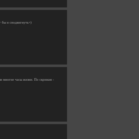
г бы и сподвигнуть=)
ли многие часы жизни. По скринам -