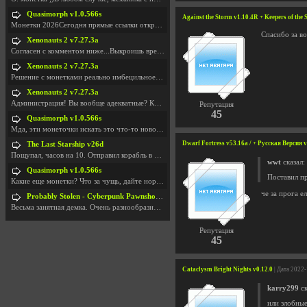
Quasimorph v1.0.566s
Against the Storm v1.10.4R + Keepers of th
Монетки 2026Сегодня прямые ссылки открываются посл
Спасибо за в
Xenonauts 2 v7.27.3a
Согласен с комментом ниже...Выкроишь время чтобы з
Xenonauts 2 v7.27.3a
Решение с монетками реально имбецильное. Как сдела
Xenonauts 2 v7.27.3a
Администрация! Вы вообще адекватные? Какие монетки
Репутация
45
Quasimorph v1.0.566s
Мда, эти монеточки искать это что-то новое в сфере
Dwarf Fortress v53.16a / + Русская Версия 
The Last Starship v26d
Пощупал, часов на 10. Отправил корабль в другую Га
wwt
сказал:
Quasimorph v1.0.566s
Поставил пр
Какие еще монетки? Что за чущь, дайте нормально ск
че за прога е
Probably Stolen - Cyberpunk Pawnshop Simulator v048c [Playtest]
Весьма занятная демка. Очень разнообразные механик
Репутация
45
Cataclysm Bright Nights v0.12.0
| Дата 2022
karry299
ск
или злобные