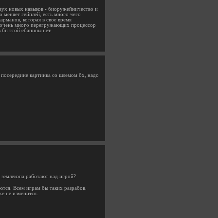
двух новых навыков - биоружейничество и
о меняет гейплей, есть много чего
арманов, которая в свое время
с очень много перегружающих процессор
 бн этой ебанины нет.
м посередине картинка со шлемом бх, надо
а землекопа работают над игрой?
ются. Всем играм бы таких разрабов.
же не изменится.