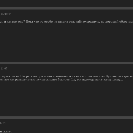
3 15:10:04
и, и как вам оно? Пока что-то особо не тянет в солс лайк очередную, но хороший обзор мо
:11:07
 первая часть. Сыграть по причинам ископаемого пк не смог, но летсплеи Куплинова скраси
с, все как раньше только лучше жирнее быстрее. Эх, вся надежда на ту же купляшу...
07:20
m
сказал: