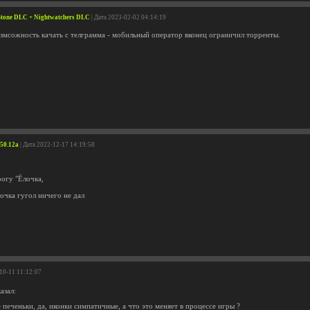
e Stone DLC + Nightwatchers DLC
| Дата 2023-02-02 04:14:19
озмсожность качать с телграмма - мобильный оператор вконец ограничил торренты.
v50.12a
| Дата 2022-12-17 14:19:58
огу "Ёлочка,
лочка гугол ничего не дал
-10-11 11:12:07
азал:
 печеньки, да, иконки симпатичные, а что это меняет в процессе игры ?