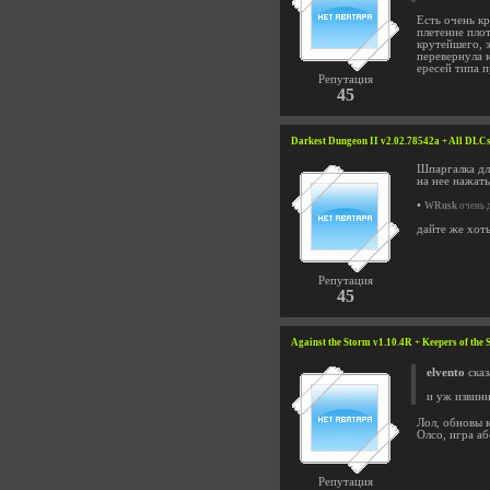
Есть очень к
плетение плот
крутейшего, э
перевернула 
ересей типа п
Репутация
45
Darkest Dungeon II v2.02.78542a + All DLCs
Шпаргалка для
на нее нажать
•
WRusk
очень д
дайте же хоть
Репутация
45
Against the Storm v1.10.4R + Keepers of th
elvento
сказ
и уж извини
Лол, обновы 
Олсо, игра а
Репутация