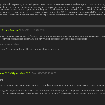
рутейший секроном, который увеличивает количество контента в небеса просто - вплоть до 
и. Есть но хоп, который симулирует игру спустя годы после апокалипсиса, что очень сильн
то я с кондачка только припомнил. В целом бн более васянистая и без крутейшей механики к
катаклизм с головы на ноги и я даже рекомендовал бы ДДА, но в оригинальном ДДА сейча
росчета солнечных лучей, это делает игру неиграбельной на слабых машинах (как у меня), в
 / Darkest Dungeon 2
| Дата 2022-11-20 09:27:59
 тех, кто не может найти баунти хантера - на заднем фоне, когда там детские картинки, та
. Ультравсратая идея спрятать кнопку таким образом, я чисто чудом заметил.
олго думал и добавил:
 какой скорости, блин. На раздаче вообще никого нет!
e Stone DLC + Nightwatchers DLC
| Дата 2022-09-29 19:44:52
ал:
те, я не могу ни понять ни принять того факта, как медленно идет разработка... там полтор
каждую неделю, механики чуть ли не с нуля новые вводятся а старые от и до перепиздошива
бсолютно завершенная, в нее только контенты разнообразные будут докидывать, ядро игры у