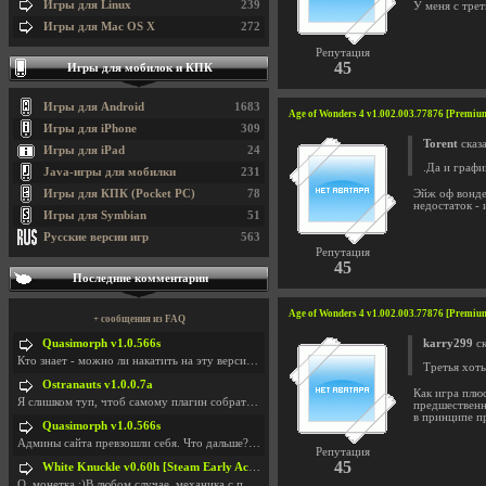
Игры для Linux
239
У меня с трет
Игры для Mac OS X
272
Репутация
45
Игры для мобилок и КПК
Игры для Android
1683
Age of Wonders 4 v1.002.003.77876 [Premium
Игры для iPhone
309
Torent
сказа
Игры для iPad
24
.Да и графи
Java-игры для мобилки
231
Игры для КПК (Pocket PC)
78
Эйж оф вонде
недостаток - 
Игры для Symbian
51
Русские версии игр
563
Репутация
45
Последние комментарии
Age of Wonders 4 v1.002.003.77876 [Premium
+ сообщения из FAQ
Quasimorph v1.0.566s
karry299
ск
Кто знает - можно ли накатить на эту версию моды?
Третья хоть
Ostranauts v1.0.0.7a
Как игра плюс
Я слишком туп, чтоб самому плагин собрать. И что-т
предшественн
в принципе пр
Quasimorph v1.0.566s
Админы сайта превзошли себя. Что дальше? Засунь се
Репутация
45
White Knuckle v0.60h [Steam Early Access]
О. монетка ;)В любом случае, механика с поиском мо