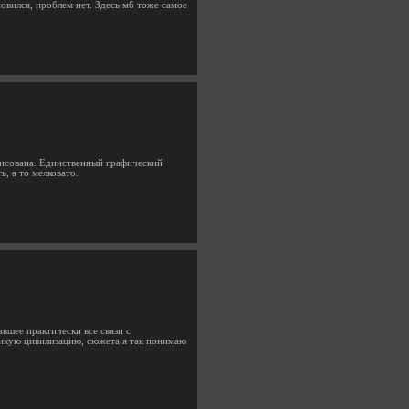
новился, проблем нет. Здесь мб тоже самое
арисована. Единственный графический
, а то мелковато.
вшее практически все связи с
ликую цивилизацию, сюжета я так понимаю