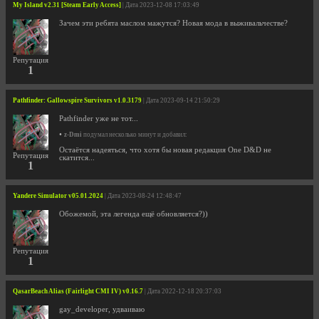
My Island v2.31 [Steam Early Access]
| Дата 2023-12-08 17:03:49
Зачем эти ребята маслом мажутся? Новая мода в выживальчестве?
Репутация
1
Pathfinder: Gallowspire Survivors v1.0.3179
| Дата 2023-09-14 21:50:29
Pathfinder уже не тот...
•
z-Dmi
подумал несколько минут и добавил:
Остаётся надеяться, что хотя бы новая редакция One D&D не
Репутация
скатится...
1
Yandere Simulator v05.01.2024
| Дата 2023-08-24 12:48:47
Обожемой, эта легенда ещё обновляется?))
Репутация
1
QasarBeach Alias (Fairlight CMI IV) v0.16.7
| Дата 2022-12-18 20:37:03
gay_developer, удваиваю