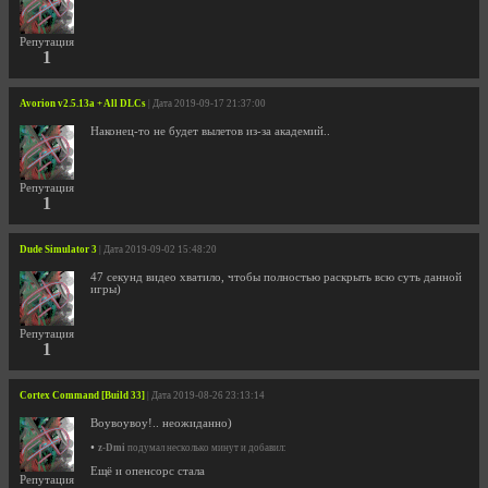
Репутация
1
Avorion v2.5.13a + All DLCs
| Дата 2019-09-17 21:37:00
Наконец-то не будет вылетов из-за академий..
Репутация
1
Dude Simulator 3
| Дата 2019-09-02 15:48:20
47 секунд видео хватило, чтобы полностью раскрыть всю суть данной
игры)
Репутация
1
Cortex Command [Build 33]
| Дата 2019-08-26 23:13:14
Воувоувоу!.. неожиданно)
•
z-Dmi
подумал несколько минут и добавил:
Ещё и опенсорс стала
Репутация