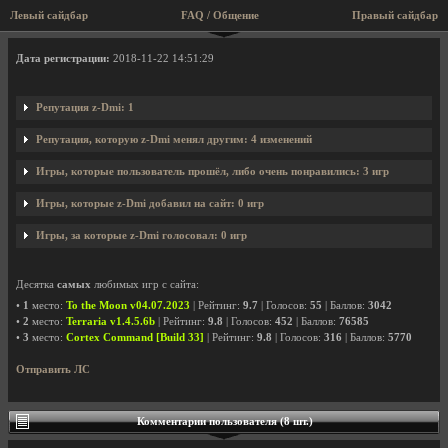
Левый сайдбар
FAQ / Общение
Правый сайдбар
Профиль пользователя z-Dmi
Дата регистрации:
2018-11-22 14:51:29
Репутация z-Dmi: 1
Репутация, которую z-Dmi менял другим: 4 изменений
Игры, которые пользователь прошёл, либо очень понравились: 3 игр
Игры, которые z-Dmi добавил на сайт: 0 игр
Игры, за которые z-Dmi голосовал: 0 игр
Десятка
самых
любимых игр с сайта:
•
1
место:
To the Moon v04.07.2023
| Рейтинг:
9.7
| Голосов:
55
| Баллов:
3042
•
2
место:
Terraria v1.4.5.6b
| Рейтинг:
9.8
| Голосов:
452
| Баллов:
76585
•
3
место:
Cortex Command [Build 33]
| Рейтинг:
9.8
| Голосов:
316
| Баллов:
5770
Отправить ЛС
Комментарии пользователя (8 шт.)