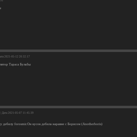
:51
е
Дата 2021-05-12 20:32:17
улятор Тараса Бульбы
| Дата 2021-05-07 11:45:39
 дебилу forosmir.Он кусок дебила наравне с Борисом (Anotherboris)