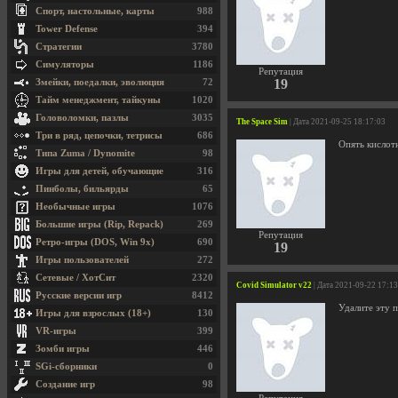
Спорт, настольные, карты
988
Tower Defense
394
Стратегии
3780
Симуляторы
1186
Репутация
19
Змейки, поедалки, эволюция
72
Тайм менеджмент, тайкуны
1020
Головоломки, пазлы
3035
The Space Sim
| Дата 2021-09-25 18:17:03
Три в ряд, цепочки, тетрисы
686
Опять кислот
Типа Zuma / Dynomite
98
Игры для детей, обучающие
316
Пинболы, бильярды
65
Необычные игры
1076
Большие игры (Rip, Repack)
269
Репутация
Ретро-игры (DOS, Win 9x)
690
19
Игры пользователей
272
Сетевые / ХотСит
2320
Covid Simulator v22
| Дата 2021-09-22 17:1
Русские версии игр
8412
Удалите эту 
Игры для взрослых (18+)
130
VR-игры
399
Зомби игры
446
SGi-сборники
0
Создание игр
98