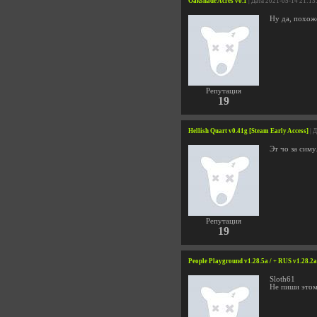
Oakshade Acres v0.1
| Дата 2021-05-14 21:13
Ну да, похож
Репутация
19
Hellish Quart v0.41g [Steam Early Access]
| 
Эт чо за сим
Репутация
19
People Playground v1.28.5a / + RUS v1.28.2a
Sloth61
Не пиши этому