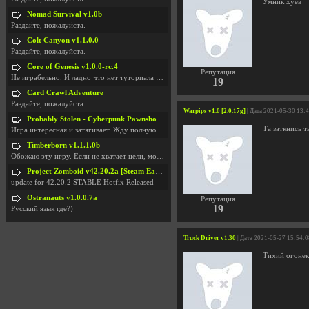
Умник хуев
Nomad Survival v1.0b
Раздайте, пожалуйста.
Colt Canyon v1.1.0.0
Раздайте, пожалуйста.
Core of Genesis v1.0.0-rc.4
Репутация
Не играбельно. И ладно что нет туториала и ничего
19
Card Crawl Adventure
Раздайте, пожалуйста.
Warpips v1.0 [2.0.17g]
| Дата 2021-05-30 13:
Probably Stolen - Cyberpunk Pawnshop Simulator v048c [Playtest]
Та заткнись 
Игра интересная и затягивает. Жду полную версию, т
Timberborn v1.1.1.0b
Обожаю эту игру. Если не хватает цели, можно чудо
Project Zomboid v42.20.2a [Steam Early Access]
update for 42.20.2 STABLE Hotfix Released
Ostranauts v1.0.0.7a
Репутация
19
Русский язык где?)
Truck Driver v1.30
| Дата 2021-05-27 15:54:0
Тихий огоне