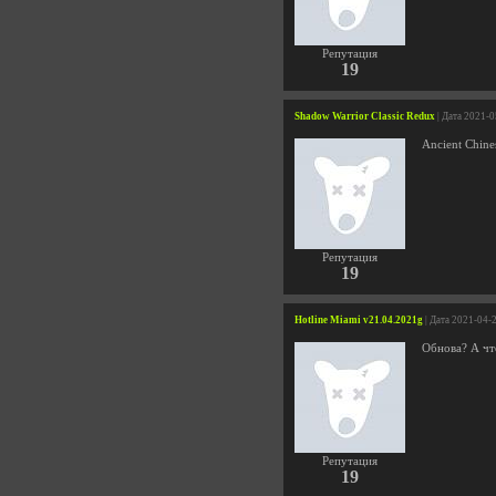
Репутация
19
Shadow Warrior Classic Redux
| Дата 2021-0
Ancient Chine
Репутация
19
Hotline Miami v21.04.2021g
| Дата 2021-04-
Обнова? А чт
Репутация
19