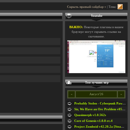
Скрыть правый сайдбар »
| Тема:
Youtube
ВАЖНО:
Некоторые плагины в вашем
браузере могут скрывать ссылки на
скачивание.
Топ лучших игр
«
Август'26
»
Probably Stolen - Cyberpunk Pawnshop Simulator v048c [Playtest]
Sir, We Have an Orc Problem v05.08.2026
Quasimorph v1.0.562s
Core of Genesis v1.0.0-rc.4
Project Zomboid v42.20.2a [Steam Early Access]