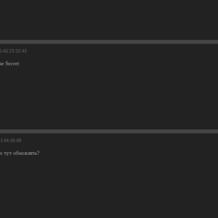
5-05 23:33:43
se Secret
21 04:36:09
о тут обновлять?