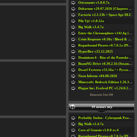
Ostranauts v1.0.0.7a
Deltarune v29.07.2026 [Chapters 1-5] / + RUS [Chapters 1-5]
Factorio v2.1.13b + Space Age DLC
Pile Up! v1.0.12a
Big Walk v1.4.7a
Enter the Chronosphere v141.6g [Steam Early Access]
Crisis Response v0.10a / Blood & Bullet
Roguebound Pirates v0.7.0.1a [Playtest]
HyperBox v25.12.2025
Dominions 6 - Rise of the Pantokrator v6.35a
BeamNG Drive v0.39.2.1b [Steam Early Access]
Dwarf Fortress v53.16a / + Русская Версия v50.12a
Neon Inferno v04.08.2026
Minecraft: Bedrock Edition 1.26.33.1a / + TLauncher v2.89
Plague Inc: Evolved PC v1.24.0.2a + All DLCs
Показать Топ-100
10 новых игр
Probably Stolen - Cyberpunk Pawnshop Simulator v048c [Playtest]
Big Walk v1.4.7a
Core of Genesis v1.0.0-rc.4
Roguebound Pirates v0.7.0.1a [Playtest]