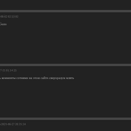
-08-02 02:53:02
 Guns
07-21 01:14:25
ь комменты сотнями на этом сайте.сверхразум млять
а 2021-06-27 20:25:24