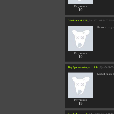
Репутация
19
Grindstone v1.1.34
| Дата 2021-05-24 02:05:4
Опять этот у
Репутация
19
Tiny Space Academy v1.1.0.14
| Дата 2021-05
Kerbal Space
Репутация
19