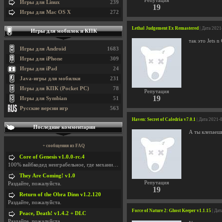
Репутация
Игры для Linux
239
19
Игры для Mac OS X
272
Lethal Judgement Ex Remastered
| Дата 2021
Игры для мобилок и КПК
так это Jets n
Игры для Android
1683
Игры для iPhone
309
Игры для iPad
24
Java-игры для мобилки
231
Игры для КПК (Pocket PC)
78
Репутация
19
Игры для Symbian
51
Русские версии игр
563
Haven: Secret of Caledria v7.0.1
| Дата 2021-
Последние комментарии
А ты клепаеш
+ сообщения из FAQ
Core of Genesis v1.0.0-rc.4
100% вайбкодед неиграбельное, где механики знает т
They Are Coming! v1.0
Репутация
Раздайте, пожалуйста.
19
Return of the Obra Dinn v1.2.120
Раздайте, пожалуйста.
Force of Nature 2: Ghost Keeper v1.1.15
| Дат
Peace, Death! v1.4.2 + DLC
Раздайте, пожалуйста.