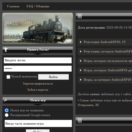
Главная
FAQ / Общение
Дата регистрации:
2020-08-06 14:38
Репутация AndroidAP10: 19
Привет, Гость!
Репутация, которую AndroidAP1
Игры, которые пользователь пр
Игры, которые AndroidAP10 доб
Чужой компьютер
Игры, за которые AndroidAP10 
Зарегистрироваться
Забыл пароль
Десятка
самых
любимых игр с сайта:
Поиск игр
• Самые любимые игры еще не выбра
Отправить ЛС
Поиск игр по названию
Расширенный Google-поиск