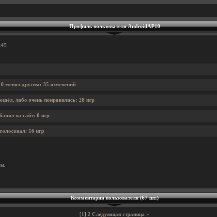
Профиль пользователя AndroidAP10
:45
0 менял другим: 35 изменений
ошёл, либо очень понравились: 28 игр
авил на сайт: 0 игр
голосовал: 16 игр
ны.
Комментарии пользователя (67 шт.)
[1]
2
Следующая страница »