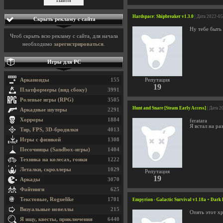
Hardspace: Shipbreaker v1.3.0
| Дата 2022-0
Скрыть рекламу с сайта
Ну тебе быть
Чтоб скрыть всю рекламу с сайта, для начала
необходимо
зарегистрироваться
.
Игры для PC
Арканоиды
155
Репутация
19
Платформеры (вид сбоку)
3991
Ролевые игры (RPG)
3505
Hunt and Snare [Steam Early Access]
| Дата 2
Аркадные шутеры
2291
Хорроры
1884
feratara
Я встал на р
Тир, FPS, 3D-бродилки
4013
Игры с физикой
1308
Песочницы (Sandbox-игры)
1404
Техника на колесах, гонки
1222
Леталки, скроллеры
1029
Репутация
19
Аркады
3070
Файтинги
625
Текстовые, Roguelike
1701
Empyrion - Galactic Survival v1.18a + Dark
Визуальные новеллы
215
Опять этот х
Я ищу, квесты, приключения
6440