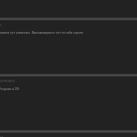
5
шлепок тут умничает .Высокомерного тут из себя строит
-21 04:29:21
 Program в 2D