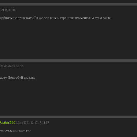
5-29 16:33:06
 дебилом не привыкать.Ты же всю жизнь строчишь комменты на этом сайте.
022-02-14 22:52:36
аздачу.Попробуй скачать
 Faction DLC
| Дата 2021-12-17 17:11:57
рен сукаумничает тут