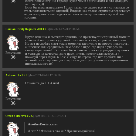
36
Всего понемногу ,но гораздо хуже чем в оригиналах) И это двадцать
лет спустя)))
Если бы игра вышла даже 15 лет назад ,то скорее всего я согласился со
столь положительной оценкой) Видимо как только стримеры перестанут
её рекламировать эта поделка оставит лишь крошечный след в аНале
истории.
Domion Trinity Requiem v0.0.3.7
| Дата 2021-02-20 01:36:56
Круто конечно и выглядит приятно, но притствует неприятный момент
с логикой построения уровней...они не сложные, а просто геморные.
Ну вот не люблю я вот такие моменты где нужно не просто прыгнуть ,
а низенько или средненько, тем более в игре ,где идея с упором на
смену персонажей. Вот взяли бы и отняли прыжки у рыцаря и лучника
Репутация
и усилили их качества..хм о идее...пусть проект развивается ,а я
36
пожалуй через эмуль в Lost Vikings поиграю, где нет проблем ни с
логикой ,ни с персами, да и картинка даст фору многим современным
пиксельным играм)
Astronarch v1.6.6
| Дата 2021-02-06 17:36:36
Обновите до 1.1.4 плз)
Репутация
36
Ocean's Heart v1.0.2.6
| Дата 2021-01-23 16:46:11
AnotherBoris
сказал:
А что? ! Фамилия что ли? Древнеэльфийская?