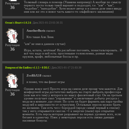
Толковый словарь в помощь (Ушакова например) А вообще по смыслу
Репутация
первого поста только такой вариант и подходит, т.е. "аля" - "как",
36
"подобно", "наподобие". Хотя может автор и в самом деле имел ввиду
имя или же это и вовсе часть какого-то эльфийского заклинания)
Ocean's Heart v1.0.2.6
| Дата 2021-01-23 03:30:35
AnotherBoris
сказал:
Кто такая Аля Линк
"аля" не имя в данном случае)
Репутация
36
Игра, кстати, зачётная! На раслабоне погонять, понастальгировать.. И
всё что надо в ней есть: простенькие головоломки, разные виды
оружия, крафт, любопытные боссы и пр.
Dungeon of the Endless v1.1.5 + 8 DLC
| Дата 2021-01-17 21:03:30
ZveRbX18
сказал:
я понял, что вы фанат игры
Однако вовсе нет) Просто игра на самом деле проще чем кажется. Для
Репутация
комфортной игры достаточно выбрать на старте выбрать профессора
36
(или как его там) у которога по максу фиолетовый стат. Он на третьем
уровне получает скил "управление" и увеличивает добычу ресурса с
модуля в комнате ,где стоит. По сути он будет фармить как пара-тройка
модулей в зависимости от остроумия. Остальных персов можно брать
по желанию. Там есть чел с борордой (вроде самый первый в списке)
так у него открывается скил на +1 к энергии (пыли) при открытии
комнаты. Есть персы которые разрывают на первых уровнях всех, если
бегают в одиночку. Плюс у некоторых персов есть связки дающие
пасивные бонусы.