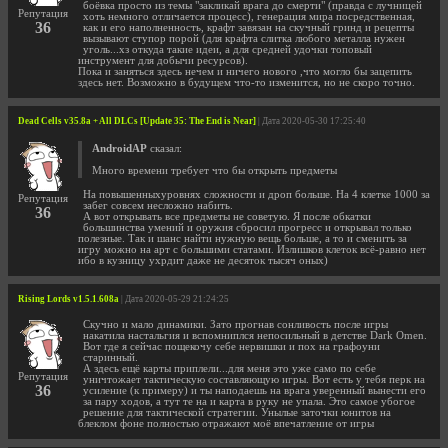
боёвка просто из темы "закликай врага до смерти" (правда с лучницей
Репутация
хоть немного отличается процесс), генерация мира посредственная,
36
как и его наполненность, крафт завязан на скучный гринд и рецепты
вызывают ступор порой (для крафта слитка любого металла нужен
уголь...хз откуда такие идеи, а для средней удочки топовый
инструмент для добычи ресурсов).
Пока и заняться здесь нечем и ничего нового ,что могло бы зацепить
здесь нет. Возможно в будущем что-то изменится, но не скоро точно.
Dead Cells v35.8a + All DLCs [Update 35: The End is Near]
| Дата 2020-05-30 17:25:40
AndroidAP
сказал:
Много времени требует что бы открыть предметы
На повышенныхуровнях сложности и дроп больше. На 4 клетке 1000 за
Репутация
забег совсем несложно набить.
36
А вот открывать все предметы не советую. Я после обкатки
большинства умений и оружия сбросил прогресс и открывал только
полезные. Так и шанс найти нужную вещь больше, а то и сменить за
игру можно на арт с большими статами. Излишков клеток всё-равно нет
ибо в кузницу ухрдит даже не десяток тысяч оных)
Rising Lords v1.5.1.608a
| Дата 2020-05-29 21:24:25
Cкучно и мало динамики. Зато прогнав сонливость после игры
накатила настальгия и вспомниплся непосильный в детстве Dark Omen.
Вот где я сейчас пощекочу себе нервишки и пох на графоуни
старинный.
А здесь ещё карты приплели...для меня это уже само по себе
Репутация
уничтожает тактическую составляющую игры. Вот есть у тебя перк на
36
усиление (к примеру) и ты наподаешь на врага уверенный вынести его
за пару ходов, а тут те на и карта в руку не упала. Это самое убогое
решение для тактической стратегии. Унылые заточки юнитов на
блеклом фоне полностью отражают моё впечатление от игры