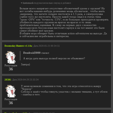
•
fantomask
подумал несколько секунд и добавил:
Больше всего напрягает отсутствие обозначений урона у оружия! Ну
вот хотябы какими-нибудь делениями мощь обозначали , чтобы знать
,например, что мачете сильнее пистолета в 1.5 раза, а электропушка
слабее того же пистолета. Просто какой тогда смысл в статах типа
"урон +20%" или "точность -15%", если бонально приходится проверять
убойность каждого оружия на врагах на врагах и то лишь
приблизительно оценивая. К слову на первых двух сложностях
проходил всех боссов юзая пистолет-гарпун и на тот ммент это было
самое убойное моё оружие.
В общем игра обещает быть отличным action-adventureм на выходе. Да
и сейчасвполне играбельны и интересна.
Doomsday Hunters v1.1.0a
| Дата 2020-05-21 00:34:55
Dendroid3000
сказал:
А когда дата выхода полной версии не объявляют?
Завтра)
Репутация
36
28586
| Дата 2020-04-29 23:33:34
У меня возникли сомнения в том, что эта игра относится к жанру
"Хоррор"
Собсна и зашёл чтобы глянуть ужастик с милыми тянками, а тут облом
- ошибка в теге.
Репутация
36