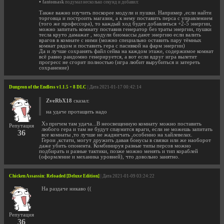
•
fantomask
подумал несколько секунд и добавил:
Также важно изучить поскорее модули и пушки. Например ,если найти
торговца и построить магазин, а к нему поставить перса с управлением
(того же профессора), то каждый ход будет добавляться +2-5 энергии,
можно запитать комнату поставив генератор без траты энергии, пушки
тесла круто дамажат , модули биомассы дают энергию если валить
врагов в комнате с ними (можно специально оставить пару тёмных
комнат рядом и поставить гера с пасивкой на фарм энергии)
Да и лучше сохранять файл сейва на каждом этаже, содержимое комнат
всё равно рандомно генерируется, а вот если вдруг игра вылетит
прогресс не сгорит полностью (игра любит вырубиться и затереть
сохранение)
Dungeon of the Endless v1.1.5 + 8 DLC
| Дата 2021-01-17 00:42:14
ZveRbX18
сказал:
на удаче протащить надо
Хз причем там удача...В неосвещенную комнату можно поставить
Репутация
любого гера и там не будут спаунится враги, если не можешь запитать
36
все комнаты ,то лучше не жадничать ,особенно на хайлевелах.
Герои ,кстати, могут дружить давая бонусы в связки или же наоборот
даже убить опонента. Комбинируя разные типы персов можно
подбирать и разные тактики, позже можно менять и тип кораблей
(оформление и механика уровней), что довольно занятно.
Chicken Assassin: Reloaded [Deluxe Edition]
| Дата 2021-01-09 03:24:22
На раздаче никаво ((
Репутация
36