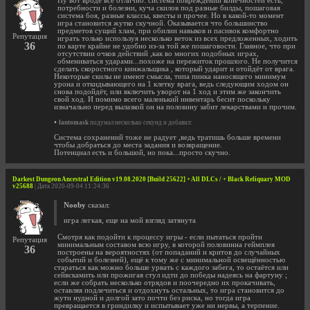
Ну вот вроде всё отлично: система повреждений конечностей есть,
потребности и болезни, куча скилов под разные билды, пошаговая
система боя, разные классы, квесты и прочее. Но в какой-то момент
игра становится жутко скучной. Оказывается что большинство
предметов сущий хлам, при обилии навыков и пасивок комфортно
Репутация
играть только используя несколько веток из всех предложенных, ходить
36
по карте крайне не удобно из-за той же пошаговости. Главное, что при
отсутствии очков действий ,как во многих подобных играх,
обмениваться ударами...похоже на пережиток прошлого. Не получится
сделать скоростного кинжальщика , который ударит и отойдёт от врага.
Некоторые скилы не имеют смысла, типа пинка наносящего минимум
урона и откидывающего на 1 клетку врага, ведь следующим ходом он
снова подойдёт, или включить уворот на 1 ход и этим же закончить
свой ход. И помимо всего маленький инвентарь бесит поскольку
изначально перед вылазкой он на половину забит лекарствами и прочим.
•
fantomask
подумал несколько секунд и добавил:
Система сохранений тоже не радует ,ведь тратишь больше времени
чтобы добраться до места задания и возвращение.
Потенциал есть и большой, но пока...просто скучно.
Darkest Dungeon Ancestral Edition v19.08.2020 [Build 25622] + All DLCs / + Black Reliquary MOD
v25688
| Дата 2020-09-04 11:24:36
Nooby
сказал:
игра легкая, еще на мой взгляд затянута
Смотря как подойти к процессу игры - если пытаться пройти
Репутация
минимальным составом всю игру, в которой половинна геймплея
36
построены на вероятностях (от попаданий и критов до случайных
событий и болезней), ещё к тому же с минимальной освещённостью
стараться как можно больше урвать с каждого забега, то остаётся или
сейвскамить или прожигая стул идти до победы надеясь на фартуну ;
если же собрать несколько отрядов и поочередно их прокачивать,
оставляя подлечиться и отдохнуть остальных, то игра становится до
жути нудной и долгой зато почти без риска, но тогда игра
превращается в гриндилку и испытывает уже ни нервы, а терпение.