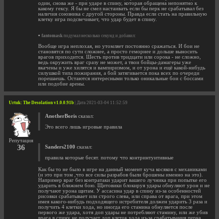
один, снова же - при ударе в спину, которая обращена непонятно к
какому гексу. Я бы не смел настаивать если бы перк не срабатывал без
наличия союзника с другой стороны. Правда если стать на правильную
клетку игра подсвечивает, что удар будет в спину.
•
fantomask
подумал несколько секунд и добавил:
Вообще игра неплохая, но утомляет постоянно сражаться. И бои не
становятся по сути сложнее, а просто геморнее и дольше выносить
врагов приходится. Шесть против тридцати или сорока - не сложно,
ведь окружить враг сразу не может, а твои бойцы-дамагеры уже
вкачены и уже хилятся и вампиризмом, и от урона и ещё какой-нибудь
силушкой типа пожирания, а бой затягивается пока всех по очереди
порешаешь. Остаются интересными только оникальные бои с боссами
или подобие арены.
Urtuk: The Desolation v1.0.0.91b
| Дата 2021-03-04 11:52:59
AnotherBoris
сказал:
Это всего лишь игровые правила
Репутация
36
Sanders2100
сказал:
правила которые бесят. потому что контринтуитивные
Как бы то не было в игре на данный момент куча косяков с механиками
(и это при том ,что все силы разрабов были брошены именно на это).
Например враг без контратаки ударит вашего лучника при попытке его
ударить в ближнем бою. Щитовики блокируя удары обнуляют урон и не
получают урона щитам. У ассасина удар в спину из-за особенностей
рисовки срабатывает или строго слева, или справа от врага, при этом
имея какого-нибудь подходящего истребителя должен ударить 3 раза и
получить 4 клетки хода, но иногда его стамина обнуляется после
первого же удара, хотя доп удары не потребляют стамину, или же убив
врага в спину не получает доп клеток хода из-за срабатывания перка