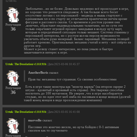
12:08:05
Любопытно...но не более. Довольно медленно всё происходит в игре,
но хорошо что решается спидхаком. А так больше всего бесит
отсутствие логики с хп персонажей - медведь и мышь стартуют с
одинаковым хп и по старту не отличаются практически ничем кроме
фигурки и рассового скилла. Со временем и ростом уровня они
Репутация
,конечно, обрастают индивидуальными талантами, но по сути это
36
только омрачняет игровой процесс закидывая в колоду кучу карт,
которые в определённой ситуации только мешают. Система стамины у
персонажей интересна, но с ростом кол-ва персов возможности
увеличить объём руки мизерный. Баланс паршивый. Механика позиций
работает хреново. Оригинальных механик считай и нету - всё спёрто из
других игр.
Может к релизу станет интереснее, но пока уныло и быстро
заканчивается интерес к игре.
Urtuk: The Desolation v1.0.0.91b
| Дата 2021-03-06 10:45:37
AnotherBoris
сказал:
Прав ты: механика тут странная. Со своими особенностями
Есть в игре такие монстры как "монстр карвла" (на втором скрине 2
Репутация
штуки - ядовитый и кровавый есть справа). Эти тварюки способны
36
поглотить до 100 мутагенов. Не уверен ,что в игре насобирается
столько, но по идее этот моб имба по пасивкам в конце концов (долгий
такой конец концов в виде прохожждения компании)
Urtuk: The Desolation v1.0.0.91b
| Дата 2021-03-05 16:41:08
marvollo
сказал:
Пассивки это конечно весело, но куча бойцов с 0-1 активным
скиллом как то скучновато
Репутация