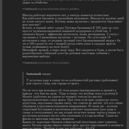
удара за убийство.
•
fantomask
подумал несколько минут и добавил:
Иногда работает корректно всё, а иногда ломается полностью.
Как работают бронник и оружейник непонятно. Иногда по десятку дней
не хотят ничего апать. Почему ковка мутагена с предметом сбрасывает
всю заточку?
Кстати, в первый забег сделал Уртуком бронника) К 200 дню он стал
просто пуленепромокаемой машиной поддержки и убийства. 3
элемента брони с эффектами мутагенов, палка легендарная, 3 слота с
органами и 3 вживлённы мутагена + мутации. По сути имея 10
мутагенов и пару от родных мутаций этот бронированный мудак с 6к
хп и 500 урона (и это с палкой) начал сеять ужас в сердцах врагов
только появившись на поле боя)))
Интерфейс кривой, в мире мало лора. Всё сводится к боям, а могли бы и
разнообразить геймплей хотя бы добавив текстовые события с
вариантами выбора.
•
fantomask
думал около часа и добавил:
fantomask
сказал:
У ассасина удар в спину из-за особенностей рисовки срабатывает
или строго слева, или справа от врага
После того как вспомнил об этом решил перепроверить и пришёл к
выводу ,что был не прав...Удар в спину это вообще игра в рулетку))
Может сработать на одном из четырёх гексов (из шести)
предположительно сзади врага. При этом если враг ударил до этого,
допустим, персонажа справа снизу, это совсем не значит, что его спина
обращена в противоположенном направлении. И снова же - ассасин
стартовый без перков и мутагенов работает нормально (доп удар в
спину и отступление), но как только получает новые черты и перки от
мутагенов начинает вести себя спонтанно и хз как вообще. Такая же
фигня со многими персами творится.
Каким-то чудесным образом отвергнутый пехотинец смог схватить
моего Уртука справа сверху минуя двух других персонажей и потянуть
вниз на шипы...Вообще хз как это работает - Alt+F4