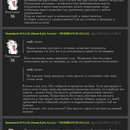
большинства карточных игр) эта штучка ,как глоток свежего воздуха))
Порадовала механика с возможностью комбинировать карты,
порадовали и враги вынуждающие делать невыгодные ходы,
глобальная карта позволяет (на удивление) двигаться в любом
Репутация
направлении.
36
Пока не хватает карт и возможностей, а также ивентов.
В общем советую к ознакомлению) Сам же оставлю в закладках в
ожидании релиза)
Stoneshard v0.9.4.24c [Steam Early Access] / + MODBRANCH v0.9.4.24
| Дата 2020-10-31 11:06:23
eudj
сказал:
Навык полезен для мага и лучника, позволяет отпихнуть
противника и в этот же ход использовать какой-то из навыков.
Репутация
Использование пинка завершает ход : Возможно был бы смысл
36
отпихивать врага на ловушку, но пока это практически бесполезно..
eudj
сказал:
Но в целом, билд запороть очень просто и усложнить себе игру
очень легко.
В этом и вся суть. Нет гибкости в прокачке вообще. Если для каждого
класса есть только один-два варианта прокачки скиллов, то в выборе нет
смысла - можно было бы просто добавить автоизучение скилов с
поднятием уровня. Пошаговость без очков действия или аналога
скорости и так сводит всю боёвку к тупому обмену ударов, а с такой
прокачкой весь геймплей сводится к задрачиванию одной и той же
тактике.
Я не говорю ,что игра плохая! Она просто сырая и скучная на данный
момент.
Stoneshard v0.9.4.24c [Steam Early Access] / + MODBRANCH v0.9.4.24
| Дата 2020-09-04 11:38:17