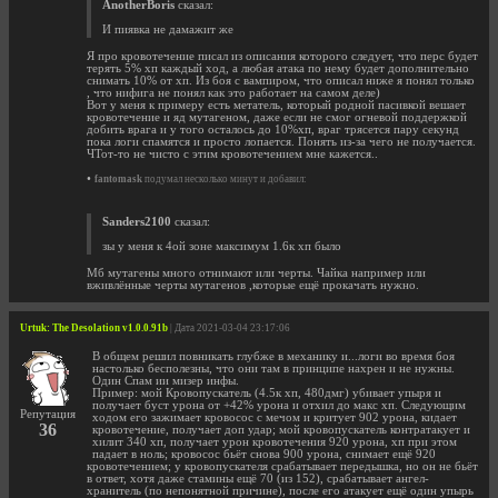
AnotherBoris
сказал:
И пиявка не дамажит же
Я про кровотечение писал из описания которого следует, что перс будет
терять 5% хп каждый ход, а любая атака по нему будет дополнительно
снимать 10% от хп. Из боя с вампиром, что описал ниже я понял только
, что нифига не понял как это работает на самом деле)
Вот у меня к примеру есть метатель, который родной пасивкой вешает
кровотечение и яд мутагеном, даже если не смог огневой поддержкой
добить врага и у того осталось до 10%хп, враг трясется пару секунд
пока логи спамятся и просто лопается. Понять из-за чего не получается.
ЧТот-то не чисто с этим кровотечением мне кажется..
•
fantomask
подумал несколько минут и добавил:
Sanders2100
сказал:
зы у меня к 4ой зоне максимум 1.6к хп было
Мб мутагены много отнимают или черты. Чайка например или
вживлённые черты мутагенов ,которые ещё прокачать нужно.
Urtuk: The Desolation v1.0.0.91b
| Дата 2021-03-04 23:17:06
В общем решил повникать глубже в механику и...логи во время боя
настолько бесполезны, что они там в принципе нахрен и не нужны.
Один Спам ии мизер инфы.
Пример: мой Кровопускатель (4.5к хп, 480дмг) убивает упыря и
получает буст урона от +42% урона и отхил до макс хп. Следующим
Репутация
ходом его зажимает кровосос с мечом и критует 902 урона, кидает
36
кровотечение, получает доп удар; мой кровопускатель контратакует и
хилит 340 хп, получает урон кровотечения 920 урона, хп при этом
падает в ноль; кровосос бьёт снова 900 урона, снимает ещё 920
кровотечением; у кровопускателя срабатывает передышка, но он не бьёт
в ответ, хотя даже стамины ещё 70 (из 152), срабатывает ангел-
хранитель (по непонятной причине), после его атакует ещё один упырь