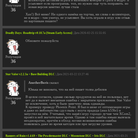
коллекторы заставляя играть в маленькой коморке и срать в ведро. и
усыпляют если проиграешь. топ, но нужно еще чуть поправить. но
Репутация
новая версия заметно лучше стала
36
Хах!) Всё мимо! Ни одного намёка на торчка, ни слова о коллекторах,
не в ведро - там унитаз, не усыпляют. Вы хоть играли в игру или отзыв
по картинкам пишите?
Deadly Days: Roadtrip v0.18.7a [Steam Early Access]
| Дата 2026-02-25 15:55:05
Обновите пожалуйста
Репутация
36
Star Valor v2.2.3a + Base Building DLC
| Дата 2021-03-22 13:27:46
AnotherBoris
сказал:
Юнька не виновата, что на ней пишет толпа дебилов
В целом согласен, однако сколько продуктов на ней не пользовал, нет
Репутация
нет да и вылезет внезапная ошибка с закрытием приложения. Star Valor
36
не исключение, хоть и было замечено лишь однажды.
К примеру приведу Phoenix Point. Я был в шоке от оптимизации игры
и даже из любопытства сдул пыль с ноута прадеда (asus k53br) и
запустил на нём. Учитывая, что нашёл игру гораздо лучше чем XCom2,
провёл в ней значительное время. Однако и там ошибка юньки вылезала
неоднократно, причём в обход логики возникновения ошибка
появлялась даже во время катсцен или при загрузке уровня.
Banners of Ruin v1.4.69 + The Powdermaster DLC + Moonstone DLC + Iris DLC
| Дата 2021-03-21