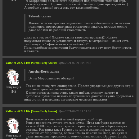
А Морровинд больше всего подходит под описание топовой игры
начала нулевых. Странно ,что насчёт Готики и Руны претендий нет)
А вообще у данной игры есть вот такая проблема:
Taksedo
сказал:
Фантастическая красота созданная с таким небольшим количеством
полигонов, прекрасные виды рассветов и закатов, которые можно
даже обоями на рабочий стол ставить
Даже вот так вот! Хз даже как на такое реагировать))) Я даже
подумывал заново её установить и глянуть в настройках - может есть
там ползунок " -фантастические пейзажи+"
Пока подобные комментарии будут появляться в эту игру будут играть
и хвалить
Valheim v0.221.10a [Steam Early Access]
| Дата 2021-02-21 19:17:57
AnotherBoris
сказал:
Эк ты Морровинд-то обгадил!
Так я и не пишу, что скопировано. Просто украдены идеи других игр и
Репутация
при этом хреново реализованы.
36
К игре осталось прикрутить какую-нибудь стамину, валюту и
лутбоксы, публично назвать получившиеся донатное гуано прорывом в
индустрии, и позволить дегенратам меряться письками
Valheim v0.221.10a [Steam Early Access]
| Дата 2021-02-20 21:11:53
Дичь какая-то - ото мой личный вердикт этой игре.
Решил проверить отчего столько шума...Игра как будто вылезла из
начала 2000х при этом открыто стырив чужие идеи собрав этакую
солянку. Картинка как в Готике , но мир в сравнении как пустыня,
прокачка от Моровинда, боёвка чем-то похожа на Rune, но хуже в
Репутация
разы, анимация персонажа почему-то напомнила о Dungeon Lords.