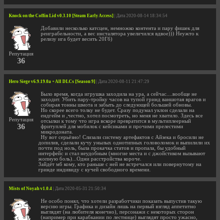
Knock on the Coffin Lid v0.3.10 [Steam Early Access]
| Дата 2020-08-14 18:34:54
Добавили несколько катсцен, немножко контента и пару фишек для
реиграбельности, а вес инсталятора увеличился вдвое))) Неужто к
релизу ига будет весить 20Гб)
Репутация
36
Hero Siege v6.9.19.0a + All DLCs [Season 9]
| Дата 2020-08-11 21:47:29
Было время, когда игрушка заходила на ура, а сейчас....вообще не
заходит. Убить пару-тройку часов на тупой гринд ваншотая врагов и
собирая тонны шмота и забыть до следующей большей обновы.
Но скорее всего толку не будет. Сразу подумал уклон сделали на
ендгейм и ,честно, хотел посмотреть, но меня не хватило. Здесь все
Репутация
отсылки к тому что игра вскоре превратится в мультиплеерный
36
фритуплей для мобилок с кейсиками и прочими прелестими
микродоната.
Ну вот серьёзно! Слизали систему артефактов с Айзека и бросили не
допилив, сделали кучу унылых однотипных головоломок и выпилили их
почти под ноль, была прокачка статов и пропала, бы удобный
интерфейс и стал неудобным (многие места и с джойстиком вызывают
жопную боль)...Одни расстройства короче.
Зайдёт мб кому, кто раньше с ней не встречался или повернутому на
гринде индивиду с кучей свободного времени.
Mists of Noyah v1.0.4
| Дата 2020-05-31 21:50:34
Не особо понял, что хотели разработчики показать выпустив такую
версию игры. Графика и дизайн лишь на первый взгляд аппетитно
выглядят (на любителя конечно), персонажи с некоторых сторон
(например при карабкании по лестнице) выглядят просто ужасно,