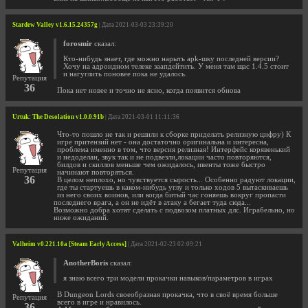
Stardew Valley v1.6.15.24357g
| Дата 2021-03-03 23:39:20
forosmir
сказал:
Кто-нибудь знает, где можно нарыть apk-шку последней версии?
Хочу на адроидном телеке заапдейтить. У меня там щас 1.4.5 стоит
и нагуглить поновее пока не удалось.
Репутация
36
Пока нет новее и точно не ясно, когда появится обнова
Urtuk: The Desolation v1.0.0.91b
| Дата 2021-03-01 11:11:36
Что-то пошло не так и решили к сборке приделать релизную цифру) К
игре притензий нет - она достаточно оригинальна и интересна,
проблема именно в том, что версия релизная! Интерфейс корявенький
и недоделан, звук так и не подвезли,локации часто повторяются,
билдов и скиллов меньше чем ожидалось, ивенты тоже быстро
Репутация
начинают повторяться.
36
В целом неплохо, но чувствуется сырость... Особенно радуют локации,
где ты стартуешь в каком-нибудь углу и только ходов 5 вытаскиваешь
из него своих воинов, или когда битый час гоняешь вокруг пропасти
последнего врага, а он не идёт в атаку а бегает туда сюда...
Возможно добра хотят сделать с подвозом платных длс. Играбельно, но
ниже ожиданий.
Valheim v0.221.10a [Steam Early Access]
| Дата 2021-02-23 02:09:21
AnotherBoris
сказал:
я знаю всего три модели прокачки навыков/параметров в играх
В Dungeon Lords своеобразная прокачка, что в своё время больше
Репутация
всего в игре и нравилось.
36