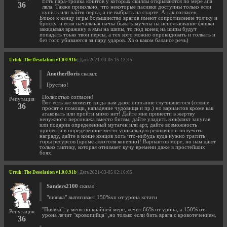
Есть пара-тройка юнитов у которых скиллы открываются по мере апа
36
лвла. Также прикольно, что некоторые пасивки доступны только если
купить или найти перса, а не выбрать на старте. А так согласен.
Ближе к концу игры большинство врагов имеют сопротивление толчку и
броску, и если начальная пачка была замучена на использование фишки
закидывая вражину в ямы на шипы, то под конец на шипы будут
попадать тоько твои персы, а тех кого можно опрокидовать и толкать и
без того убиваются за пару ударов. Хз о каком балансе речь)
Urtuk: The Desolation v1.0.0.91b
| Дата 2021-03-05 15:13:45
AnotherBoris
сказал:
Грустно!
Полностью согласен!
Репутация
Вот есть же момент, когда нам дают описание случившегося (селяне
36
просят о помощи, нападение чудовища и пр.) но вариантов кроме как
атаковать или пройти мимо нет! Дайте мне принести в жертву
ненужного персонажа вместо битвы, дайте уладить конфликт запугав
или подарив определённый мутаген или арт, дайте возможность
принести в определённое место уникальную реликвию и получить
награду, дайте в конце концов хоть что-нибудь куда нужно тратить
горы ресурсов (кроме алкоголя конечно)! Вариантов море, но нам дают
только тактику, которая отнимает кучу времени даже в простейших
боях.
Urtuk: The Desolation v1.0.0.91b
| Дата 2021-03-05 02:16:05
Sanders2100
сказал:
"пиявка" вытягивает 150%хп от урона кстати
"Пиявка", у меня по крайней мере, лечит 66% от урона, а 150% от
Репутация
урона лечит "кровопийца" ,но только если бить врага с кровотечением.
36