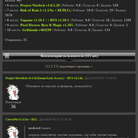
Баллов:
467
•
6
место:
Project Warlock v1.0.5.20
| Рейтинг:
9.8
| Голосов:
8
| Баллов:
528
•
7
место:
Risk of Rain 2 v1.3.9a + All DLCs
| Рейтинг:
10.0
| Голосов:
19
| Баллов:
3970
•
8
место:
Vagante v1.10.1 / + RUS v1.10.1
| Рейтинг:
9.8
| Голосов:
16
| Баллов:
1209
•
9
место:
Pixel Heroes: Byte & Magic v1.365
| Рейтинг:
0.0
| Голосов:
0
| Баллов:
2
•
10
место:
Griftlands v484299
| Рейтинг:
9.8
| Голосов:
8
| Баллов:
134
Отправить ЛС
Комментарии пользователя (115 шт.)
[1]
2
3
Следующая страница »
Project Silverfish v0.4.5b [Steam Early Access] / + RUS v0.3.8a
| Дата 2026-06-07 13:00:42
Обновите на версию за февраль, пожалуйста
Репутация
36
CloverPit v1.4.11a + DLC
| Дата 2026-06-07 12:58:36
noskoed
сказал:
хоррор-симулятор торчка лудомана, где тебя трепят нервы