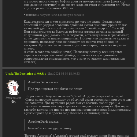
и у моего перса слетает баф на урон от пожирателя плоти (хотя ход
ещё даже не наступил) и до своего хода он стоит с нулевыми хп. Начав
ход! он резко отхиливает 3800хп.
•
fantomask
подумал несколько минут и добавил:
Куда девались хп и чем снимались по логу не видно. Большинство
описаний по ударам особенно двойным имеют значение урона только
на первый удар, а второй так и написано "...нанёс удар по..." и всё))
При всём этом черта Быстрые рефлексы которая должна за каждый
полученный удар давать +30 к скорости, хоть визуально и срабатывает,
но не сдвигает по шкале инициативы. Потому что скорость не нужна в
принципе, поскольку пока не походят все юниты второй ход не
наступит. Ну только если певым ходить на старте, что тоже не решает
ничего.
А спам в логе это вообще нечто) Поскольку почти у всех игровых
персов есть перк массовый убийца, то почти каждое движение
сопровождается оповещением, что у кого-то эффект закончился или
начался)
Urtuk: The Desolation v1.0.0.91b
| Дата 2021-03-04 18:40:53
AnotherBoris
сказал:
Про урон щитам при блоке не понял
Я про скилл "Защита союзника" (Shield Ally) не фокусный который.
Репутация
Скилл полностью защищает от обычной атаки союзника и при этом щит
36
не ломается. Два щитовика рядом могут блочить любой урон, а
лучники за ними вплотную дамажат и не дают их сдвинуть. Для игры
так себе тактика, но иногда противники становятся подобным порядком
в узком проходе и просто задолбаешься их выковыривать.
AnotherBoris
сказал:
Бэкстеб - это не удар в спину
"Бегство Ассасина" (Assassin's retreat) срабатывает и при битве один на