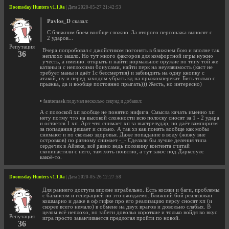
Doomsday Hunters v1.1.0a
| Дата 2020-05-27 21:42:53
Pavlos_D
сказал:
С ближним боем вообще сложно. За второго персонажа выносят с
2 ударов...
Репутация
Вчера попробовал с джойстиком погонять в ближнем бою и вполне так
36
неплохо зашло. Но тут много факторов для комфортной игры нужно
учесть, а именно: открыть и найти нормальное оружие по типу той же
катаны и с неплохими бонусами, найти перк на неуязвимость (каст не
требует маны и даёт 1с бессмертия) и забиндить на одну кнопку с
атакой, ну и перед заходом убрать кд на прыжокперекат. Бить только с
прыжка, да и вообще постоянно прыгать))) Жесть, но интересно)
•
fantomask
подумал несколько секунд и добавил:
А с полоской хп вообще не понятно нифига. Смысла качать именно хп
нету потму что на высокой сложности всю полоску сносят за 1 - 2 удара
и остаётся 1 хп. Арт что снимает хп за выстрелудар, но даёт вампиризм
за попадания решает и сильно. А так хз как понять вообще как мобы
снимают и по сколько здоровья. Даже попадание в воду (жижу вне
островков) по разному снимает -_- Сделали бы лучше деления типа
сердечек в Айзеке, всё равно ведь половину контента считай
скопипастили с него, там хоть понятно, а тут закос под Дарксоулс
какоё-то.
Doomsday Hunters v1.1.0a
| Дата 2020-05-26 12:27:58
Для раннего доступа вполне играбельно. Есть косяки и баги, проблемы
с балансом и генерацией но это ожидаемо. Ближний бой реализован
кошмарно и даже в оф гифке про его реализацию персу сносят хп (и
скорее всего немало) в обмене на двух врагов и довольно слабых. В
целом всё неплохо, но забеги довольо короткие и только войдя во вкус
Репутация
игра просто заканчивается предлогая пройти по новой.
36