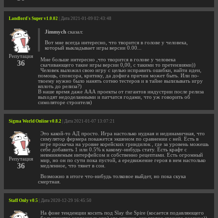
Landlord's Super v1.0.02
| Дата 2021-01-09 02:43:48
Jimmych
сказал:
Вот мне всегда интересно, что творится в голове у человека,
который выкладывает игры версии 0.00...
Репутация
Мне больше интересно ,что творится в голове у человека
36
скачивающего такие игры версии 0,00, с такими то претензиями))
Человек выложил свою игру с целью исправить ошибки, найти идеи,
помощь, спонсора, критику, да дофига причин может быть. Или по-
твоему нужно было нанять сотню тестеров и в тайне вылизывать игру
вплоть до релиза?)
В наше время даже ААА проекты от гигантов индустрии после релиза
выходят недоделанными и патчатся годами, что уж говорить об
симоляторе строителя)
Sigma World Online v0.8.2
| Дата 2021-01-07 13:07:21
Это какой-то АД просто. Игра настолько нудная и нединамичная, что
симулятор фермера покажется экшеном по сравнении с ней. Есть в
игре прокачка на уровне корейских гриндилок , где за уровень можешь
себе добавить 1 или 0.5% к какому-нибудь стату. Есть крафт с
невминяемым интерфейсом и собственно рецептами. Есть огромный
Репутация
мир, но он по сути пока пустой, а ередвижение героя в нем настолько
36
медленное, что тянет в сон.
Возможно в итоге что-нибудь толковое выйдет, но пока скука
смертная.
Staff Only v0.5
| Дата 2020-12-29 16:45:50
На фоне тенденции косить под Slay the Spire (косается подавляющего