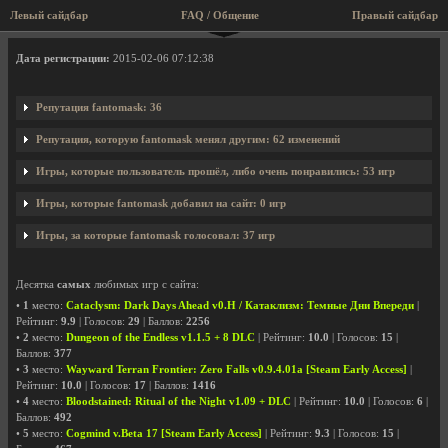
Левый сайдбар
FAQ / Общение
Правый сайдбар
Профиль пользователя fantomask
Дата регистрации:
2015-02-06 07:12:38
Репутация fantomask: 36
Репутация, которую fantomask менял другим: 62 изменений
Игры, которые пользователь прошёл, либо очень понравились: 53 игр
Игры, которые fantomask добавил на сайт: 0 игр
Игры, за которые fantomask голосовал: 37 игр
Десятка
самых
любимых игр с сайта:
•
1
место:
Cataclysm: Dark Days Ahead v0.H / Катаклизм: Темные Дни Впереди
|
Рейтинг:
9.9
| Голосов:
29
| Баллов:
2256
•
2
место:
Dungeon of the Endless v1.1.5 + 8 DLC
| Рейтинг:
10.0
| Голосов:
15
|
Баллов:
377
•
3
место:
Wayward Terran Frontier: Zero Falls v0.9.4.01a [Steam Early Access]
|
Рейтинг:
10.0
| Голосов:
17
| Баллов:
1416
•
4
место:
Bloodstained: Ritual of the Night v1.09 + DLC
| Рейтинг:
10.0
| Голосов:
6
|
Баллов:
492
•
5
место:
Cogmind v.Beta 17 [Steam Early Access]
| Рейтинг:
9.3
| Голосов:
15
|