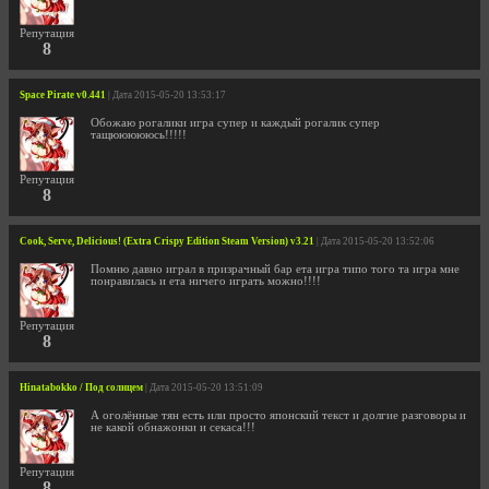
Репутация
8
Space Pirate v0.441
| Дата 2015-05-20 13:53:17
Обожаю рогалики игра супер и каждый рогалик супер
тащюююююсь!!!!!
Репутация
8
Cook, Serve, Delicious! (Extra Crispy Edition Steam Version) v3.21
| Дата 2015-05-20 13:52:06
Помню давно играл в призрачный бар ета игра типо того та игра мне
понравилась и ета ничего играть можно!!!!
Репутация
8
Hinatabokko / Под солнцем
| Дата 2015-05-20 13:51:09
А оголённые тян есть или просто японский текст и долгие разговоры и
не какой обнажонки и секаса!!!
Репутация
8