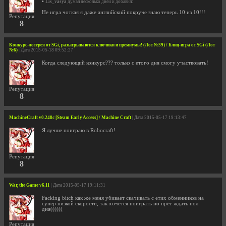
•
Lis_vasya
думал несколько дней и добавил:
Не игра чоткая я даже английский покруче знаю теперь 10 из 10!!!
Репутация
8
Конкурс-лотерея от SGi, разыгрываются ключики и премиумы! (Лот №39) / Блиц-игра от SGi (Лот
№6)
| Дата 2015-05-18 09:52:27
Когда следующий конкурс??? только с етого дня смогу участвовать!
Репутация
8
MachineCraft v0.248с [Steam Early Access] / Machine Craft
| Дата 2015-05-17 19:13:47
Я лучше поиграю в Robocraft!
Репутация
8
War, the Game v6.11
| Дата 2015-05-17 19:11:31
Facking bitch как же меня убивает скачивать с етих обменников на
супер низкой скорости, так хочется поиграть но прёт ждать пол
дня((((((
Репутация