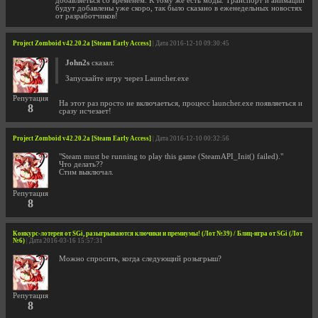
добавляеться со временем. К тому же есть моды. Транспорт и анимации
будут добавлены уже скоро, так было сказано в еженедельных новостях
от разработчиков!
Project Zomboid v42.20.2a [Steam Early Access]
| Дата 2016-12-10 09:30:45
John2s
сказал:
Запускайте игру через Launcher.exe
Репутация
На этот раз просто не включаеться, процесс launcher.exe появляеться и
8
сразу исчезает!
Project Zomboid v42.20.2a [Steam Early Access]
| Дата 2016-12-10 00:32:56
"Steam must be running to play this game (SteamAPI_Init() failed)."
Что делать??
Стим выключал.
Репутация
8
Конкурс-лотерея от SGi, разыгрываются ключики и премиумы! (Лот №39) / Блиц-игра от SGi (Лот
№6)
| Дата 2016-03-16 15:57:31
Можно спросить, когда следующий розыгрыш?
Репутация
8