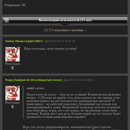
Отправить ЛС
Комментарии пользователя (51 шт.)
[1]
2
Следующая страница »
Nuclear Throne v.Update 100r7s
| Дата 2017-05-13 16:32:58
Игра отличная, стоит купить в стиме!
Репутация
8
Project Zomboid v42.20.2a [Steam Early Access]
| Дата 2017-04-10 11:08:50
wan1
сказал:
Играл в нее по долгу - чуть ли не сутками! И меня всегда волновал
вопрос =) Почему на картах есть дома дороги но нет машин, есть
железная дорога но нет поездов или перевернутых вагонов? Я
Репутация
имею ввиду - не рабочий транспорт, брошенный где попало или
8
припаркованный у дома. Подвижной транспорт конечно испортит
всю атмосферу игры, его и не нужно, но брошенные тачки быть
должны! Больше мест для лута, больше вещей где его можно будет
применить больше разнообразия в крафте!
Игра уже долго разрабатывается, анимации/текстуры и прочее