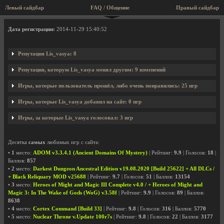
Левый сайдбар
FAQ / Общение
Правый сайдбар
Профиль пользователя Lis_vasya
Дата регистрации:
2014-11-29 15:40:52
Репутация Lis_vasya: 8
Репутация, которую Lis_vasya менял другим: 9 изменений
Игры, которые пользователь прошёл, либо очень понравились: 25 игр
Игры, которые Lis_vasya добавил на сайт: 0 игр
Игры, за которые Lis_vasya голосовал: 3 игр
Десятка
самых
любимых игр с сайта:
•
1
место:
ADOM v3.3.4.1 (Ancient Domains Of Mystery)
| Рейтинг:
9.9
| Голосов:
18
|
Баллов:
857
•
2
место:
Darkest Dungeon Ancestral Edition v19.08.2020 [Build 25622] + All DLCs /
+ Black Reliquary MOD v25688
| Рейтинг:
9.7
| Голосов:
51
| Баллов:
13154
•
3
место:
Heroes of Might and Magic III Complete v4.0 / + Heroes of Might and
Magic 3: In The Wake of Gods (WoG) v3.58f
| Рейтинг:
9.9
| Голосов:
89
| Баллов:
8638
•
4
место:
Cortex Command [Build 33]
| Рейтинг:
9.8
| Голосов:
316
| Баллов:
5770
•
5
место:
Nuclear Throne v.Update 100r7s
| Рейтинг:
9.8
| Голосов:
22
| Баллов:
3177