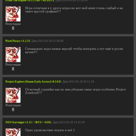
From The Depths v4.3.1.16a + All DLCs
| Дата 2015-05-20 13:26:04
Игра отличная я у друга играл но вот мой комп очень слабый и не
тянет крутой графики!!!
Репутация
8
Pixel Piracy v1.2.33
| Дата 2015-05-18 13:58:08
Спецыально ждал новых версий чтобы поиграть а тут ещё и русик
качаю!!!
Репутация
8
Project Explore [Steam Early Access] v0.3.0.8
| Дата 2015-05-18 10:11:18
Отличный сурвайвл как по мне,обожаю такие игры особенно Project
Zomboid!!!
Репутация
8
NEO Scavenger v1.15 / +RUS / +GOG
| Дата 2015-05-20 13:42:44
Одно удовольствие играть в неё 1