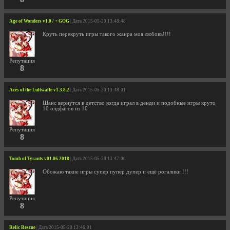
Age of Wonders v1.0 / + GOG
| Дата 2015-05-20 13:48:48
Круть перекруть игры такого жанра моя любовь!!!!
Репутация
8
Aces of the Luftwaffe v1.3.8.2
| Дата 2015-05-20 13:48:01
Шанс вернутся в детство когда играл в денди и подобные игры круто
10 олдфагов из 10
Репутация
8
Tomb of Tyrants v01.06.2018
| Дата 2015-05-20 13:47:00
Обожаю такие игры супер пупер дупер и ещё рогалики !!!
Репутация
8
Relic Rescue
| Дата 2015-05-20 13:46:01