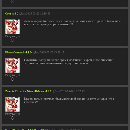
8
Crea v1.6.2
| Дата 2015-05-20 13:30:43
Долго ждал обновления т.к. сначала непонимал что делать было мало
всего а щяс вроде играть можно!!!
Репутация
8
Planet Centauri v1.1.0c
| Дата 2015-05-20 13:29:15
Слушайте чот у меня всё время маленький екран и все анимации
чорные играть невозможно переустановлю ка...
Репутация
8
Zombie Kill of the Week - Reborn v1.4.01
| Дата 2015-05-20 13:27:49
Круто только сначало был маленький екран но потом норм игра
классная!!!
Репутация
8