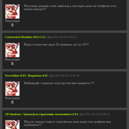
Моя мама раньше в неё зависала,а так норм даже на телефоне есть
играю иногда!!!
Репутация
8
Construction Machines 2014 v1.22
| Дата 2015-05-20 13:44:57
Игры чоткая мне нрав 10 ломаных хат из 10!!!
Репутация
8
PowerShine v0.05 / Magnetron v0.05
| Дата 2015-05-20 13:40:10
Майнкрафт отдыхает игра крутая мне нравится !!!
Репутация
8
ZD Simulator / Тренажёр по управлению локомотивом v4.9.6
| Дата 2015-05-20 13:38:32
Мда не ожидал такого симулятора игра норм ток графики над
подбавить!!!