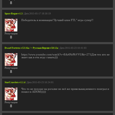
8
Space Rogue v1.3
| Дата 2015-05-17 18:50:19
Победитель в номинации"Лучший клон FTL" игра супер!!
Репутация
8
Dwarf Fortress v53.16a / + Русская Версия v50.12a
| Дата 2015-03-23 10:41:03
https://www.youtube.com/watch?v=8Ai4NrPhVVU&t=271|Для тех кто не
знает как в етк игру гамать)))
Репутация
8
StarCrawlers v1.1.4
| Дата 2015-03-23 10:24:01
Что то не похоже на рогалие но всё же прикольная,немного поиграл и
пошол в ADOM)))))
Репутация
8