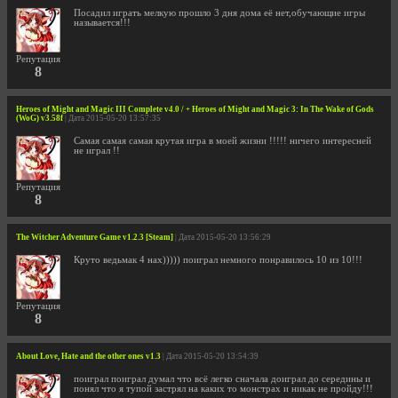
Посадил играть мелкую прошло 3 дня дома её нет,обучающие игры
называется!!!
Репутация
8
Heroes of Might and Magic III Complete v4.0 / + Heroes of Might and Magic 3: In The Wake of Gods
(WoG) v3.58f
| Дата 2015-05-20 13:57:35
Самая самая самая крутая игра в моей жизни !!!!! ничего интересней
не играл !!
Репутация
8
The Witcher Adventure Game v1.2.3 [Steam]
| Дата 2015-05-20 13:56:29
Круто ведьмак 4 нах))))) поиграл немного понравилось 10 из 10!!!
Репутация
8
About Love, Hate and the other ones v1.3
| Дата 2015-05-20 13:54:39
поиграл поиграл думал что всё легко сначала доиграл до середины и
понял что я тупой застрял на каких то монстрах и никак не пройду!!!