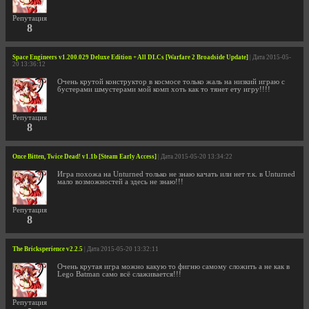
Репутация
8
Space Engineers v1.200.029 Deluxe Edition + All DLCs [Warfare 2 Broadside Update]
| Дата 2015-05-
20 13:36:12
Очень крутой конструктор в космосе только жаль на низкий играю с
бустерами шмустерами мой комп хоть как то тянет ету игру!!!!
Репутация
8
Once Bitten, Twice Dead! v1.1b [Steam Early Access]
| Дата 2015-05-20 13:34:22
Игра похожа на Unturned только не знаю качать или нет т.к. в Unturned
мало возможностей а здесь не знаю!!!
Репутация
8
The Bricksperience v2.2.5
| Дата 2015-05-20 13:32:11
Очень крутая игра можно какую то фигню самому сложить а не как в
Lego Batman само всё слаживается!!!
Репутация