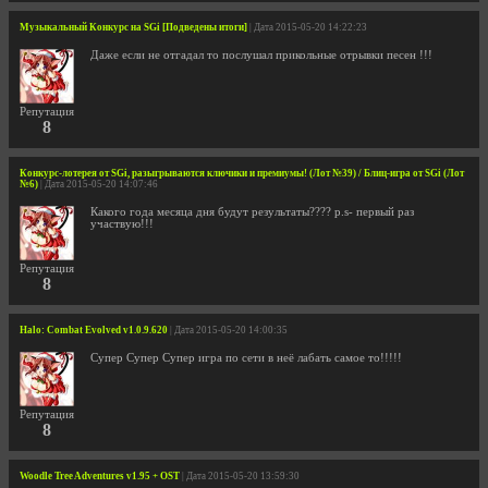
Музыкальный Конкурс на SGi [Подведены итоги]
| Дата 2015-05-20 14:22:23
Даже если не отгадал то послушал прикольные отрывки песен !!!
Репутация
8
Конкурс-лотерея от SGi, разыгрываются ключики и премиумы! (Лот №39) / Блиц-игра от SGi (Лот
№6)
| Дата 2015-05-20 14:07:46
Какого года месяца дня будут результаты???? p.s- первый раз
участвую!!!
Репутация
8
Halo: Combat Evolved v1.0.9.620
| Дата 2015-05-20 14:00:35
Супер Супер Супер игра по сети в неё лабать самое то!!!!!
Репутация
8
Woodle Tree Adventures v1.95 + OST
| Дата 2015-05-20 13:59:30