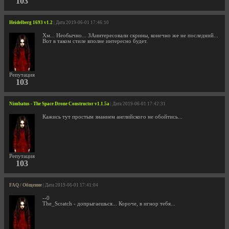
103
Heidelberg 1693 v1.2
| Дата 2019-06-01 17:46:10
Хм... Необычно... ЗАинтересовали скрины, конечно же не последний...
Вот в таком стиле вполне интересно будет.
Репутация
103
Nimbatus - The Space Drone Constructor v1.1.5a
| Дата 2019-06-01 17:42:31
Кажись тут простым знанием английского не обойтись...
Репутация
103
FAQ / Общение
| Дата 2019-06-01 17:41:04
--0
The_Scratch - допрыгаешься... Короче, в игнор тебя...