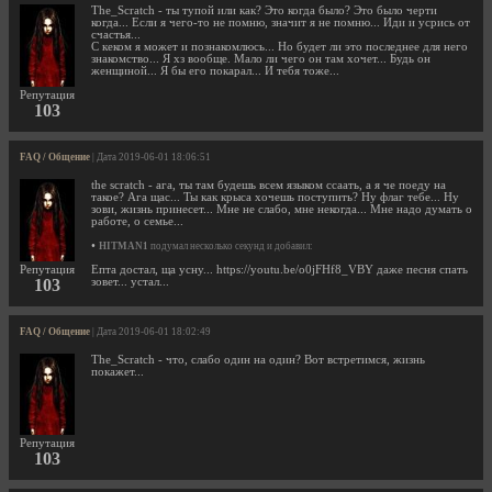
The_Scratch - ты тупой или как? Это когда было? Это было черти
когда... Если я чего-то не помню, значит я не помню... Иди и усрись от
счастья...
С кеком я может и познакомлюсь... Но будет ли это последнее для него
знакомство... Я хз вообще. Мало ли чего он там хочет... Будь он
женщиной... Я бы его покарал... И тебя тоже...
Репутация
103
FAQ / Общение
| Дата 2019-06-01 18:06:51
the scratch - ага, ты там будешь всем языком ссаать, а я че поеду на
такое? Ага щас... Ты как крыса хочешь поступить? Ну флаг тебе... Ну
зови, жизнь принесет... Мне не слабо, мне некогда... Мне надо думать о
работе, о семье...
•
HITMAN1
подумал несколько секунд и добавил:
Репутация
Епта достал, ща усну... https://youtu.be/o0jFHf8_VBY даже песня спать
103
зовет... устал...
FAQ / Общение
| Дата 2019-06-01 18:02:49
The_Scratch - что, слабо один на один? Вот встретимся, жизнь
покажет...
Репутация
103