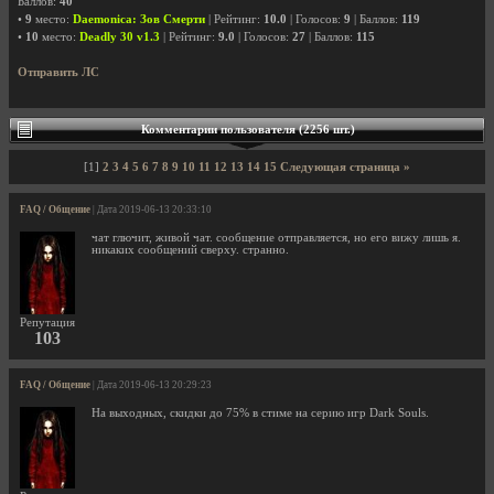
Баллов:
40
•
9
место:
Daemonica: Зов Смерти
| Рейтинг:
10.0
| Голосов:
9
| Баллов:
119
•
10
место:
Deadly 30 v1.3
| Рейтинг:
9.0
| Голосов:
27
| Баллов:
115
Отправить ЛС
Комментарии пользователя (2256 шт.)
[1]
2
3
4
5
6
7
8
9
10
11
12
13
14
15
Следующая страница »
FAQ / Общение
| Дата 2019-06-13 20:33:10
чат глючит, живой чат. сообщение отправляется, но его вижу лишь я.
никаких сообщений сверху. странно.
Репутация
103
FAQ / Общение
| Дата 2019-06-13 20:29:23
На выходных, скидки до 75% в стиме на серию игр Dark Souls.