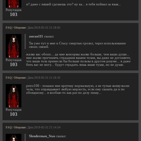
и? даже с няшей сделаешь это? ну ка... я тебя поймал за язык...
Репутация
103
FAQ / Общение
| Дата 2019-05-31 21:18:05
auran111
сказал:
Ты уже тут и мне и Стасу смертью грозил, через использование
своих связей.
жалко вас обоих... да мне консервы жалко больше, чем ваши души...
мне жалко причинять страдания вашим телам, вы даже не догоняете,
Репутация
что ваши тела принесли бы больше пользы в другом разуме... я даже
103
бить вас не могу... будут страдать лишь ваши туши, но не души.
FAQ / Общение
| Дата 2019-05-31 21:16:42
petro106 - покажи мне критику нормальную, а не тупые конвульсии
чела, что оправдывает любую мерзость, если ему сказать да и по
обоюдному... я вообше-то как раз по делу пишу...
Репутация
103
FAQ / Общение
| Дата 2019-05-31 21:14:54
Slenderman_Stas
сказал: