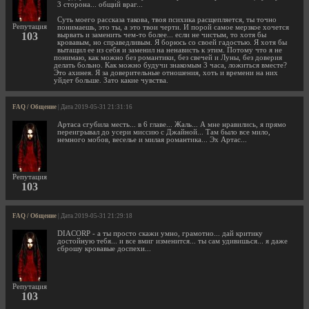
3 сторона... общий враг...
Суть моего рассказа такова, твоя психика расщепляется, ты точно
Репутация
понимаешь, это ты, а это твои черти. И порой самое мерзкое хочется
103
вырвать и заменить чем-то более... если не чистым, то хотя бы
кровавым, но справедливым. Я борюсь со своей гадостью. Я хотя бы
вытащил ее из себя и заменил на ненависть к этим. Потому что я не
понимаю, как можно без романтики, без свечей и Луны, без доверия
делать больно. Как можно будучи знакомым 3 часа, ложиться вместе?
Это ахинея. Я за доверительные отношения, хоть и времени на них
уйдет больше. Зато какие чувства.
FAQ / Общение
| Дата 2019-05-31 21:31:16
Артаса сгубила месть... в 6 главе... Жаль... А мне нравились, я прямо
переигрывал до усери миссию с Джайной... Там было все мило,
немного мобов, веселье и милая романтика... Эх Артас...
Репутация
103
FAQ / Общение
| Дата 2019-05-31 21:29:18
DIACORP - а ты просто скажи умно, грамотно... дай критику
достойную тебя... и все вмиг изменится... ты сам удивишься... я даже
сброшу кровавые доспехи...
Репутация
103