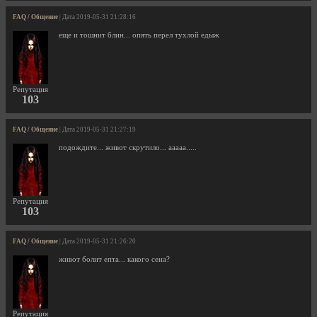
FAQ / Общение
| Дата 2019-05-31 21:28:16
еще и тошнит блин... опять перел тухлой едыж
Репутация
103
FAQ / Общение
| Дата 2019-05-31 21:27:19
подождите... живот скрутило... ааааа.....
Репутация
103
FAQ / Общение
| Дата 2019-05-31 21:26:20
живот болит епта... какого сена?
Репутация