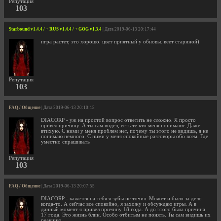
Репутация
103
Starbound v1.4.4 / + RUS v1.4.4 / + GOG v1.3.4
| Дата 2019-06-13 20:17:44
игра растет, это хорошо. цвет приятный у обновы. веет стариной)
Репутация
103
FAQ / Общение
| Дата 2019-06-13 20:10:15
DIACORP - уж на простой вопрос ответить не сложно. Я просто
привел причину. А ты сам видел, есть те кто меня понимают. Даже
втихую. С ними у меня проблем нет, почему ты этого не видишь, я не
понимаю немного. С ними у меня спокойные разговоры обо всем. Где
уместно спрашивать
Репутация
103
FAQ / Общение
| Дата 2019-06-13 20:07:55
DIACORP - кажется на тебя я зубы не точил. Может и было за дело
когда-то. А сейчас все спокойно, я захожу и обсуждаю игры. А в
данный момент я привел причину 18 года. А до этого была причина
17 года. Это жизнь блин. Особо отбитым не понять. Ты сам видишь их
реакцию.