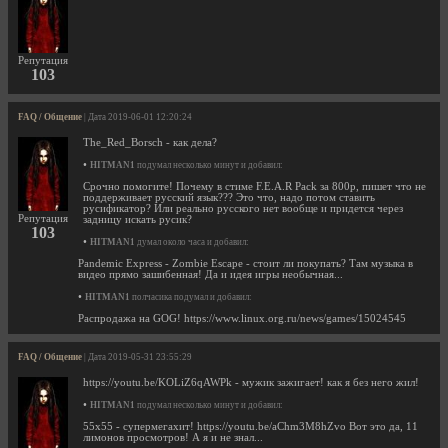
Репутация
103
FAQ / Общение
| Дата 2019-06-01 12:20:24
The_Red_Borsch - как дела?
•
HITMAN1
подумал несколько минут и добавил:
Срочно помогите! Почему в стиме F.E.A.R Pack за 800р, пишет что не
поддерживает русский язык??? Это что, надо потом ставить
русификатор? Или реально русского нет вообще и придется через
Репутация
задницу искать русик?
103
•
HITMAN1
думал около часа и добавил:
Pandemic Express - Zombie Escape - стоит ли покупать? Там музыка в
видео прямо зашибенная! Да и идея игры необычная...
•
HITMAN1
полчасика подумал и добавил:
Распродажа на GOG! https://www.linux.org.ru/news/games/15024545
FAQ / Общение
| Дата 2019-05-31 23:55:29
https://youtu.be/KOLiZ6qAWPk - мужик зажигает! как я без него жил!
•
HITMAN1
подумал несколько минут и добавил:
55х55 - супермегахит! https://youtu.be/aChm3M8hZvo Вот это да, 11
лимонов просмотров! А я и не знал...