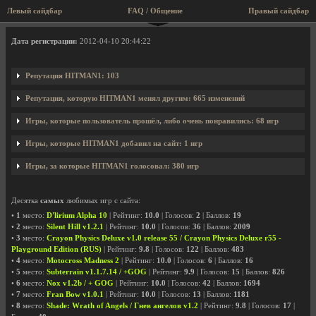
Левый сайдбар
FAQ / Общение
Правый сайдбар
Профиль пользователя HITMAN1
Дата регистрации:
2012-04-10 20:44:22
Репутация HITMAN1: 103
Репутация, которую HITMAN1 менял другим: 665 изменений
Игры, которые пользователь прошёл, либо очень понравились: 68 игр
Игры, которые HITMAN1 добавил на сайт: 1 игр
Игры, за которые HITMAN1 голосовал: 380 игр
Десятка
самых
любимых игр с сайта:
•
1
место:
D'lirium Alpha 10
| Рейтинг:
10.0
| Голосов:
2
| Баллов:
19
•
2
место:
Silent Hill v1.2.1
| Рейтинг:
10.0
| Голосов:
36
| Баллов:
2009
•
3
место:
Crayon Physics Deluxe v1.0 release 55 / Crayon Physics Deluxe r55 -
Playground Edition (RUS)
| Рейтинг:
9.8
| Голосов:
122
| Баллов:
483
•
4
место:
Motocross Madness 2
| Рейтинг:
10.0
| Голосов:
6
| Баллов:
16
•
5
место:
Subterrain v1.1.7.14 / +GOG
| Рейтинг:
9.9
| Голосов:
15
| Баллов:
826
•
6
место:
Nox v1.2b / + GOG
| Рейтинг:
10.0
| Голосов:
42
| Баллов:
1694
•
7
место:
Fran Bow v1.0.1
| Рейтинг:
10.0
| Голосов:
13
| Баллов:
1181
•
8
место:
Shade: Wrath of Angels / Гнев ангелов v1.2
| Рейтинг:
9.8
| Голосов:
17
|