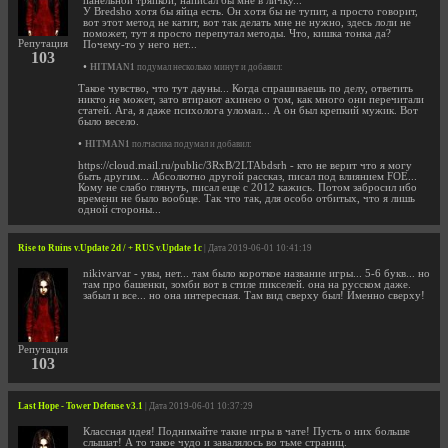
панельной тряпкой, написал бы мне в личку...
У Bredsho хотя бы яйца есть. Он хотя бы не тупит, а просто говорит,
вот этот метод не катит, вот так делать мне не нужно, здесь лоли не
поможет, тут я просто перепутал методы. Что, кишка тонка да?
Репутация
Почему-то у него нет...
103
•
HITMAN1
подумал несколько минут и добавил:
Такое чувство, что тут дауны... Когда спрашиваешь по делу, ответить
никто не может, зато втирают ахинею о том, как много они перечитали
статей. Ага, я даже психолога уломал... А он был крепкий мужик. Вот
было весело.
•
HITMAN1
полчасика подумал и добавил:
https://cloud.mail.ru/public/3RxB/2LTAbdsrh - кто не верит что я могу
быть другим... Абсолютно другой рассказ, писал под влиянием FOE...
Кому не слабо глянуть, писал еще с 2012 кажись. Потом забросил ибо
времени не было вообще. Так что так, для особо отбитых, что я лишь
одной стороны...
Rise to Ruins v.Update 2d / + RUS v.Update 1c
| Дата 2019-06-01 10:41:19
nikivarvar - увы, нет... там было короткое название игры... 5-6 букв... но
там про башенки, зомби вот в стиле пикселей. она на русском даже.
забыл и все... но она интересная. Там вид сверху был! Именно сверху!
Репутация
103
Last Hope - Tower Defense v3.1
| Дата 2019-06-01 10:37:29
Классная идея! Поднимайте такие игры в чате! Пусть о них больше
слышат! А то такое чудо и завалялось во тьме страниц.