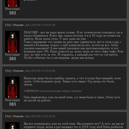
Репутация
103
FAQ / Общение
| Дата 2019-06-13 20:05:08
DIACORP - вот не надо врать только. Я по человечески отношусь, не я
начал обзываться. Я вот щас сказал почему я и в 18 году не пошел на
работу. Всем срать тупо. У них одно на уме.
Такое ощущение что жизнь не дает мне сдвинуться. вот в этом году с
мамой в больницу ходил, у ней аллергия на все, почти на все. Зубы
удаляли наживую! А кое-какой препарат как противоаллерген, и тот
реакцию дает. 4%. Надо довести до дома, мало ли чего тьфу-тьфу. Я не
Репутация
ору, но мне есть за что. Я стараюсь, а каждый раз что-то случается.
103
Особо отбитых ты и сам видишь. ауран как всегда.
FAQ / Общение
| Дата 2019-06-13 19:55:08
Идиотам лишь бы на ошибку указать, а что я тогда был никакой, всем
срать. Себя показали сразу. Твари есть твари. Год назад это было,
летом.
•
HITMAN1
подумал несколько секунд и добавил:
Они зациклились уже на моей теме, а у меня было и такое, Отец чуть
Репутация
не погиб на работе.
103
FAQ / Общение
| Дата 2019-06-13 19:35:09
Вы все помешались уже на этой теме. Вы помните все? А чего же вы не
помните тогда, когда я рассказывал что в 2918 году мой Папа разбился