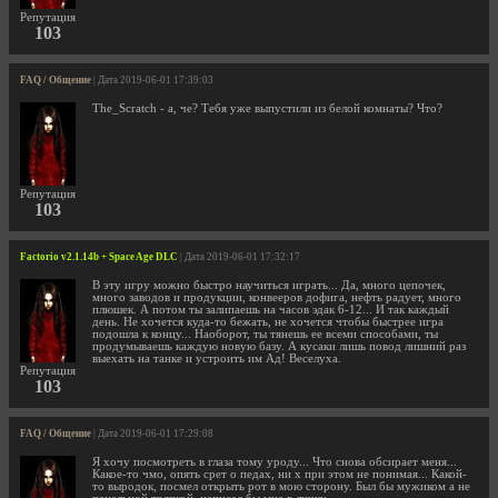
Репутация
103
FAQ / Общение
| Дата 2019-06-01 17:39:03
The_Scratch - а, че? Тебя уже выпустили из белой комнаты? Что?
Репутация
103
Factorio v2.1.14b + Space Age DLC
| Дата 2019-06-01 17:32:17
В эту игру можно быстро научиться играть... Да, много цепочек,
много заводов и продукции, конвееров дофига, нефть радует, много
плюшек. А потом ты залипаешь на часов эдак 6-12... И так каждый
день. Не хочется куда-то бежать, не хочется чтобы быстрее игра
подошла к концу... Наоборот, ты тянешь ее всеми способами, ты
продумываешь каждую новую базу. А кусаки лишь повод лишний раз
выехать на танке и устроить им Ад! Веселуха.
Репутация
103
FAQ / Общение
| Дата 2019-06-01 17:29:08
Я хочу посмотреть в глаза тому уроду... Что снова обсирает меня...
Какое-то чмо, опять срет о педах, ни х при этом не понимая... Какой-
то выродок, посмел открыть рот в мою сторону. Был бы мужиком а не