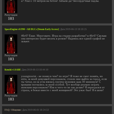
а? Упал с 10 метров на бетон! Забыли да? Бессердечные падлы.
Репутация
103
SpaceEngine v0.990 + All DLCs [Steam Early Access]
| Дата 2019-06-13 18:59:25
46гб? Емае. Многовато. Игра на стадии разработки? в 46гб? Сколько
она интересно будет весить в релизе? Надеюсь все одной графой не
зальют.
Репутация
103
Kenshi v1.0.68f
| Дата 2019-06-13 18:44:10
youngtourist - не понял в чем? по игре? Я тоже не смог понять, но
епта, за моей девушкой персонажем, стоило мне выйти за город, если
ты читал, из-за угла взялась группа мужиков эдак 30 минимум! С
криками погнались за моей особой. Тут вообще реально играть
женским персонажем? Или я чего-то не так делаю? Я пересрался от
страха, я бежал вместе с моей женщиной! Это ужас был! Я в шоке!
Репутация
103
FAQ / Общение
| Дата 2019-06-01 18:24:53