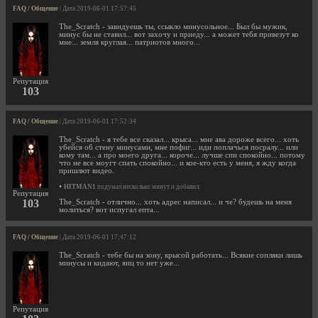
FAQ / Общение
| Дата 2019-06-01 17:57:45
The_Scratch - завидуешь ты, ссыкло минусольное... Был бы мужик,
минус бы не ставил... вот захочу и приеду... а может тебя привезут ко
мне... земля круглая... патриотов много...
Репутация
103
FAQ / Общение
| Дата 2019-06-01 17:52:34
The_Scratch - я тебе все сказал... крыса... мне ава дороже всего... хоть
убейся об стену минусами, мне пофиг... иди поплачься посралу... или
кому там... а про моего друга... короче... лучше спи спокойно... потому
что не все моугт спать спокойно... и кое-кто есть у меня, я жду когда
пришлют видео.
•
HITMAN1
подумал несколько минут и добавил:
Репутация
103
The_Scratch - отлично... хоть адрес написал... и че? будешь на меня
молиться? вот испугал епта...
FAQ / Общение
| Дата 2019-06-01 17:47:12
The_Scratch - тебе бы на зону, крысой работать... Всякие сопляки лишь
минусы и кидают, яиц то нет уже...
Репутация