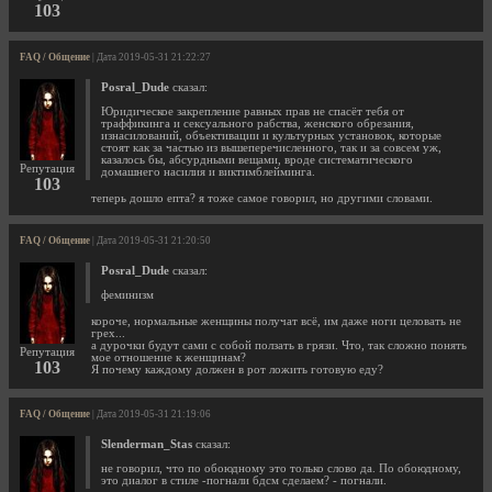
103
FAQ / Общение
| Дата 2019-05-31 21:22:27
Posral_Dude
сказал:
Юридическое закрепление равных прав не спасёт тебя от
траффикинга и сексуального рабства, женского обрезания,
изнасилований, объективации и культурных установок, которые
стоят как за частью из вышеперечисленного, так и за совсем уж,
казалось бы, абсурдными вещами, вроде систематического
Репутация
домашнего насилия и виктимблейминга.
103
теперь дошло епта? я тоже самое говорил, но другими словами.
FAQ / Общение
| Дата 2019-05-31 21:20:50
Posral_Dude
сказал:
феминизм
короче, нормальные женщины получат всё, им даже ноги целовать не
грех...
а дурочки будут сами с собой ползать в грязи. Что, так сложно понять
Репутация
мое отношение к женщинам?
103
Я почему каждому должен в рот ложить готовую еду?
FAQ / Общение
| Дата 2019-05-31 21:19:06
Slenderman_Stas
сказал:
не говорил, что по обоюдному это только слово да. По обоюдному,
это диалог в стиле -погнали бдсм сделаем? - погнали.