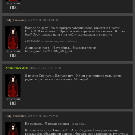
Репутация
103
FAQ / Общение
| Дата 2019-05-31 23:40:38
Вопрос по делу. Что за призрак говорит слова, кажется в 1 части
F.E.A.R "Я не виноват". Прямо очень сстрашный был момент. Кто это
был? Этот призрак из-за угла любит выглядывать и говорить.
•
HITMAN1
полчасика подумал и добавил:
А она мило поет... И стройная... Знакомая песня:
Репутация
https://youtu.be/MFHBc_MQ_m4
103
Atramentum v0.3b
| Дата 2019-05-31 22:14:41
Я помню Сириуса... Или уже нет... Но он уже привнес хоть каплю
радости для тысячи смэлгеевцев. Молодец!
Репутация
103
FAQ / Общение
| Дата 2019-05-31 22:12:28
Не смешно... Я только пришел... с ванны...
Короче, я не хочу 3 мировой... А чтобы даже 2 могущественных
государства объединили усилия и бросили все разногласия, тут нужна