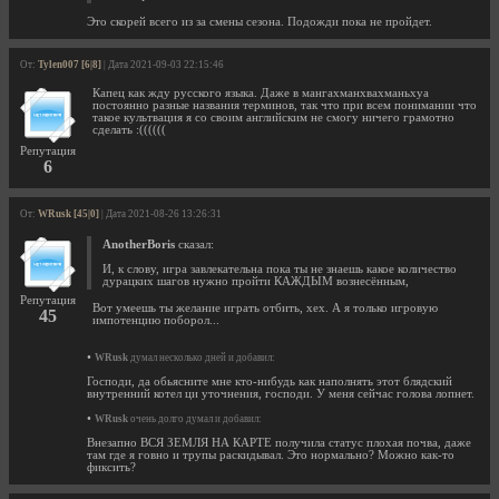
Это скорей всего из за смены сезона. Подожди пока не пройдет.
От:
Tylen007 [6|8]
| Дата 2021-09-03 22:15:46
Капец как жду русского языка. Даже в мангахманхвахманьхуа
постоянно разные названия терминов, так что при всем понимании что
такое культвация я со своим английским не смогу ничего грамотно
сделать :((((((
Репутация
6
От:
WRusk [45|0]
| Дата 2021-08-26 13:26:31
AnotherBoris
сказал:
И, к слову, игра завлекательна пока ты не знаешь какое количество
дурацких шагов нужно пройти КАЖДЫМ вознесённым,
Репутация
Вот умеешь ты желание играть отбить, хех. А я только игровую
45
импотенцию поборол...
•
WRusk
думал несколько дней и добавил:
Господи, да обьясните мне кто-нибудь как наполнять этот блядский
внутренний котел ци уточнения, господи. У меня сейчас голова лопнет.
•
WRusk
очень долго думал и добавил:
Внезапно ВСЯ ЗЕМЛЯ НА КАРТЕ получила статус плохая почва, даже
там где я говно и трупы раскидывал. Это нормально? Можно как-то
фиксить?