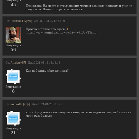
Репутация
45
Гениально. На месте с отсыхающим членом сложило пополам и уже не
отпускало. Даже поиграть захотелось
От:
Hardsun [56|29]
| Дата 2021-08-05 12:44:29
Просто оставлю это здесь
https://www.youtube.com/watch?v=vkf3aVFIxno
Репутация
56
От:
Analog [6|7]
| Дата 2021-05-13 16:19:16
Как победить яйцо феникса?
Репутация
6
От:
marvollo [21|6]
| Дата 2021-01-25 23:37:23
кто нибудь понял как получать контракты на ездовых зверей? никак не
могу разобраться
Репутация
21