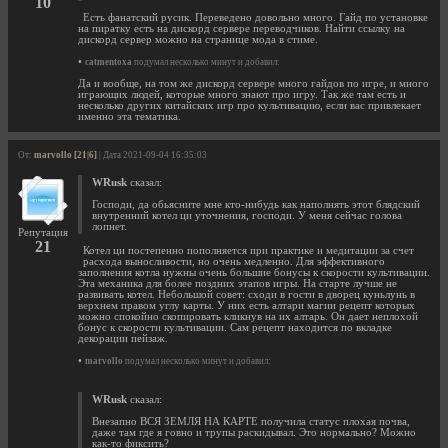
10
Есть фанатский русик. Переведено довольно много. Гайд по установке
на пиратку есть на дискорд сервере переводчиков. Найти ссылку на
дискорд сервер можно на странице мода в стиме.
•
catmentoxa
подумал несколько минут и добавил:
Да и вообще, на том же дискорд сервере много гайдов по игре, и много
играющих людей, которые много знают про игру. Так же там есть и
несколько других китайских игр про культивацию, если вас привлекает
именно эта тематика.
От:
marvollo [21|6]
| Дата 2021-09-04 16:35:03
WRusk
сказал:
Господи, да обьясните мне кто-нибудь как наполнять этот блядский
внутренний котел ци уточнения, господи. У меня сейчас голова
лопнет.
Репутация
21
Котел ци постепенно пополняется при практике и медитации за счет
расхода выносливости, но очень медленно. Для эффективного
заполнения котла нужны очень большие бонусы к скорости культивации.
Эта механика для более поздних этапов игры. На старте лучше не
развивать котел. Небольшой совет: сходи в гости в дворец куньлунь в
верхнем правом углу карты. У них есть алтари магии рецепт которых
можно спокойно скопировать кликнув на их алтарь. Он дает неплохой
бонус к скорости культивации. Сам рецепт находится по вкладке
декорации пейзаж.
•
marvollo
подумал несколько минут и добавил:
WRusk
сказал:
Внезапно ВСЯ ЗЕМЛЯ НА КАРТЕ получила статус плохая почва,
даже там где я говно и трупы раскидывал. Это нормально? Можно
как-то фиксить?