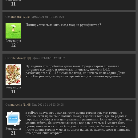
11
От:
Matlara [12|34]
| Дата 2021-01-19 13:11:20
Планируется выложить сюда мод на русификатор?
Репутация
12
От:
rohindanil [11|0]
| Дата 2021-01-18 17:00:37
Ну видимо это проблема кряка такая. Вроде старый позволял в
интернет выходить и комментарии читать, может и DLC
разблокировал. С 1.13 искал лес панд, но ничего не находил. Даже
этот Нефрит панды через читерский мод со спавном предметов.
Репутация
11
От:
marvollo [21|6]
| Дата 2021-01-16 23:00:08
я сейчас новую игру начал после смены версии так что точно не
помню, если правильно помню локация должна быть где то рядом с
городом изобилия или центральными равнинами. Если честно на панду
можно забить, божественный зверь все равно только 1 может быть
одновременно и их и так 4 штуки помимо панды. Забавный момент,
Репутация
после смены версии у меня пропали панды из кодекса хотя и написано
21
что дополнение открыто