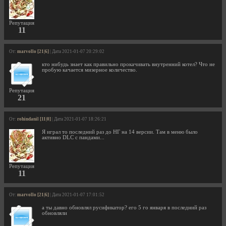
Репутация
11
От:
marvollo [21|6]
| Дата 2021-01-07 20:29:02
кто нибудь знает как правильно прокачивать внутренний котел? Что не
пробую качается мизерное количество.
Репутация
21
От:
rohindanil [11|0]
| Дата 2021-01-07 18:26:21
Я играл то последний раз до НГ на 14 версии. Там в меню было
активно DLC с пандами...
Репутация
11
От:
marvollo [21|6]
| Дата 2021-01-07 17:01:52
а ты давно обновлял русификатор? его 5 го января в последний раз
обновляли