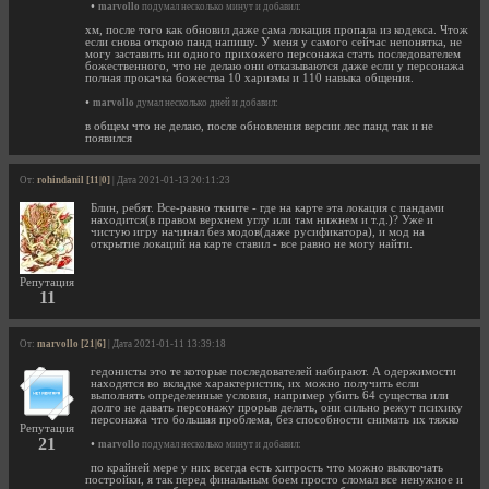
•
marvollo
подумал несколько минут и добавил:
хм, после того как обновил даже сама локация пропала из кодекса. Чтож
если снова открою панд напишу. У меня у самого сейчас непонятка, не
могу заставить ни одного прихожего персонажа стать последователем
божественного, что не делаю они отказываются даже если у персонажа
полная прокачка божества 10 харизмы и 110 навыка общения.
•
marvollo
думал несколько дней и добавил:
в общем что не делаю, после обновления версии лес панд так и не
появился
От:
rohindanil [11|0]
| Дата 2021-01-13 20:11:23
Блин, ребят. Все-равно ткните - где на карте эта локация с пандами
находится(в правом верхнем углу или там нижнем и т.д.)? Уже и
чистую игру начинал без модов(даже русификатора), и мод на
открытие локаций на карте ставил - все равно не могу найти.
Репутация
11
От:
marvollo [21|6]
| Дата 2021-01-11 13:39:18
гедонисты это те которые последователей набирают. А одержимости
находятся во вкладке характеристик, их можно получить если
выполнять определенные условия, например убить 64 существа или
долго не давать персонажу прорыв делать, они сильно режут психику
персонажа что большая проблема, без способности снимать их тяжко
Репутация
21
•
marvollo
подумал несколько минут и добавил:
по крайней мере у них всегда есть хитрость что можно выключать
постройки, я так перед финальным боем просто сломал все ненужное и