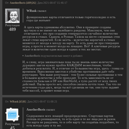
От:
AnotherBoris [489|26]
| Дата 2021-08-07 15:46:17
WRusk
сказал:
функционально карты отличаются только горячохолодно и есть
гора где житьнет
Репутация
А здесь карты одинаковы абсолютно. Они в принципе созданы
489
вручную и не имеют ни малейшего рандома. Максимум, чем они
отличаются - это при создании генерируется случайное количество
ресурсов в стаках. Скажем, в Руинах Талила на месте сломанных стен
лежат стеки кирпичей. Если засечь - количество кирпичей в стеках
меняется от захода к заходу на карту. То есть даже не при генерации
игры, а просто в момент входа на локацию. Всё! А ключевые ресурсы
лежат в количестве один всегда в одних и тех же местах.
•
AnotherBoris
подумал несколько минут и добавил:
И, к слову, игра завлекательна пока ты не знаешь какое количество
дурацких шагов нужно пройти КАЖДЫМ вознесённым, чтобы
добиться результата. И, в отличие от большинства игра, здесь - гонка со
временем. Выполнение квестов и убийство противников даёт тебе
репутацию. Чем выше репутация - тем более сильные противники и тем
в большем количестве к тебе приходят. То есть зависимость не от
стоимости базы как в DF или RimWorld, а тупо растёт от всех твоих
действий. Паузы просто нет, способов снизить почти тоже. Так что по
истечению года-двух, когда ты всё сделаешь не так. они тупо задавят
тебя массой, и привет новая игра.
От:
WRusk [45|0]
| Дата 2021-08-07 15:08:21
AnotherBoris
сказал:
Содержимое всех локаций предопределено. Стартовая партия
сплошь из реинкарнатов, то есть одни и те же лица раз за разом.
Раз карта не рандомна, то и себе карту ты создаёшь поудобнее, то
Репутация
есть всегда одну и ту же.
45