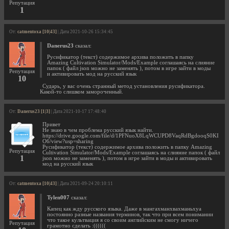
Репутация
1
От:
catmentoxa [10|43]
| Дата 2021-10-26 15:34:45
Danerus23
сказал:
Русификатор (текст) содержимое архива положить в папку
Amazing Cultivation Simulator/Mods/Example соглашаясь на слияние
папок ( файл json можно не заменять ), потом в игре зайти в моды
Репутация
и активировать мод на русский язык
10
Сударь, у вас очень странный метод установления русификатора.
Какой-то слишком замороченный.
От:
Danerus23 [1|3]
| Дата 2021-10-17 17:48:40
Привет
Не знаю в чем проблема русский язык найти.
https://drive.google.com/file/d/1PFNuoX8LqWCUPD8VaqRdBgdooqS0KI
O6/view?usp=sharing
Русификатор (текст) содержимое архива положить в папку Amazing
Репутация
Cultivation Simulator/Mods/Example соглашаясь на слияние папок ( файл
1
json можно не заменять ), потом в игре зайти в моды и активировать
мод на русский язык
От:
catmentoxa [10|43]
| Дата 2021-09-24 20:10:11
Tylen007
сказал:
Капец как жду русского языка. Даже в мангахманхвахманьхуа
постоянно разные названия терминов, так что при всем понимании
что такое культвация я со своим английским не смогу ничего
Репутация
грамотно сделать :((((((