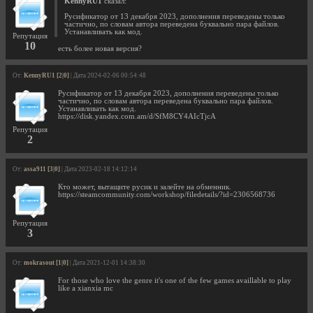
KennyRU1
сказал:
Русификатор от 13 декабря 2023, дополнения переведены только
частично, по словам автора переведена буквально пара файлов.
Устанавливать как мод.
Репутация
10
есть более новая версия?
От:
KennyRU1 [2|0]
| Дата 2024-02-06 00:54:48
Русификатор от 13 декабря 2023, дополнения переведены только
частично, по словам автора переведена буквально пара файлов.
Устанавливать как мод.
https://disk.yandex.com.am/d/SfM8CY4AIcTjcA
Репутация
2
От:
assa911 [3|0]
| Дата 2023-02-18 14:12:14
Кто может, вытащите русик и залейте на обменник.
https://steamcommunity.com/workshop/filedetails/?id=2306568736
Репутация
3
От:
mokrasout [1|0]
| Дата 2021-12-01 14:38:30
For those who love the genre it's one of the few games availlable to play
like a xianxia mc