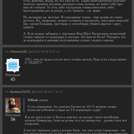
Есть, конечно, моды, но это уже не то. Также категорически огорчает
наличие скрытых механик, которые очень нужны, но никто тебе про
них не говорит. То есть либо ты куришь тонны мануалов, либо
проигрываешь раз за разом, а это чревато... см. выше.
Но механики да, весёлые. И отрезанные члены - ещё далеко не самое
весёлое. Их, например, можно оставить и прокачать, наполнив энергией
Ци, сделав большим, прочным, и способным убивать врагов с двух
ударов.
А. И не нужно забывать о чёртовом Фен-Шуе! Расписание вознесений
сильно зависит от календаря и погоды. Это вам не Dwarf Therapist, тут
за календарём и циклами подчинённых нужно следить самому.
От:
WRusk [45|0]
| Дата 2021-08-06 19:17:11
100 с чем-то воды есть не могу отлить металл. Руда есть а вода пишет
0. ЧТДНТ?!
Репутация
45
От:
Hardsun [56|29]
| Дата 2021-08-06 17:43:15
WRusk
сказал:
А это нормально что демоны бегают по 10-15 метров словно
поносом поболели а люди по 3.8 нормально ходят
Репутация
Я ж не играл в нее
Хоть и замечал, но всегда считал китайским
56
клоном Римворлда, пока на ролик этот не наткнулся... думаю тоже вот
пощупать.
А насчет черепахи даже в ролике было, что она супер тормозная - так
что скорее всего это не баг, а фича (может она медленная, но супертанк