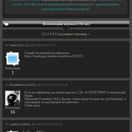
письмо. Если Вы против размещения данного материала - администрация с
радостью пойдет Вам на встречу!
Комментарии игроков (156 шт.)
[1]
2
3
4
Следующая страница »
От:
Jailer [1|3]
| Дата 2025-08-09 19:17:16
Самый последний русификатор
https://catalogue.smods.ru/archives/297831
Репутация
1
От:
DecadenceLar [16|25]
| Дата 2024-12-09 02:20:06
Есть русификатор на новую версию 1.26, id=3354718097 в мастерской
Steam.
Обновлён 9 ноября 2024. Кроме стима нигде больше не опубликован, и
скачивание из мастерской не работает.
Такие дела.
Репутация
16
От:
sanek112 [10|16]
| Дата 2024-12-05 15:03:41