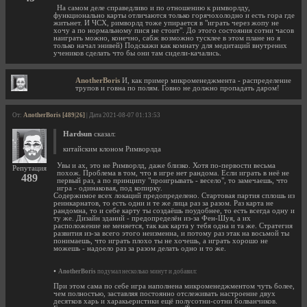
На самом деле справедливо и по отношению к римворлду,
функционально карты отличаются только горячохолодно и есть гора где
житьнет. И ЧСХ, римворлд тоже упирается в "играть через жопу не
хочу а по нормальному пися не стоит". До этого состояния сотни часов
наиграть можно, конечно, сабж возможно тусклее в этом плане но я
только начал энивей) Подскажи как комнату для медитаций внутрених
учеников сделать что бы они там сидели-качались.
AnotherBoris
И, как пример микроменеджмента - распределение
трупов и говна по полям. Говно не должно пропадать даром!
От:
AnotherBoris [489|26]
| Дата 2021-08-07 01:13:53
Hardsun
сказал:
китайским клоном Римворлда
Увы и ах, это не Римворлд, даже близко. Хотя по-первости весьма
Репутация
похож. Проблема в том, что в игре нет рандома. Если играть в неё не
489
первый раз, а по принципу "проигрывать - весело", то замечаешь, что
игра - одинаковая, под копирку.
Содержимое всех локаций предопределено. Стартовая партия сплошь из
реинкарнатов, то есть одни и те же лица раз за разом. Раз карта не
рандомна, то и себе карту ты создаёшь поудобнее, то есть всегда одну и
ту же. Дизайн зданий - предопределён из-за Фен-Шуя, а их
расположение не меняется, так как карта у тебя одна и та же. Стратегия
развития из-за всего этого неизменна, и потому раз этак на восьмой ты
понимаешь, что играть плохо ты не хочешь, а играть хорошо не
можешь - надоело раз за разом делать одно и то же.
•
AnotherBoris
подумал несколько минут и добавил:
При этом сама по себе игра наполнена микроменеджментом чуть более,
чем полностью, заставляя постоянно отслеживать настроение двух
десятков харь и харакьеристики ещё полусотни-сотни болванчиков.