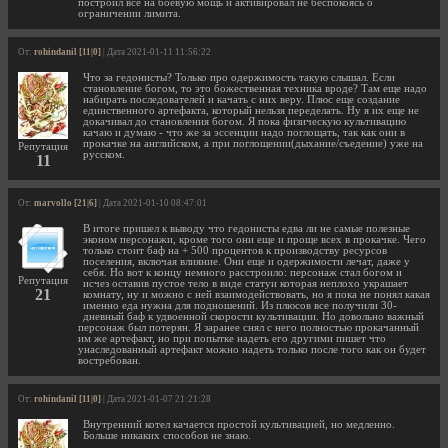
построил все на боевую мощь и активировал не беспокоясь о
ограничении лимита.
От:
rohindanil [11|0]
| Дата 2021-01-11 11:56:22
Что за гедонисты? Только про одержимость такую слышал. Если
становление богом, то это божественная техника вроде? Там еще надо
набирать последователей и качать с них веру. Плюс еще создание
единственного артефакта, который нельзя переделать. Ну я их еще не
докачивал до становления богом. Я пока физическую культивацию
качаю и думаю - что же за эссенции надо поглощать, так как они в
прокачке на английском, а при поглощении(дыхание/съедение) уже на
Репутация
русском.
11
От:
marvollo [21|6]
| Дата 2021-01-10 08:47:01
В итоге пришел к выводу что гедонисты едва ли не самые полезные
эконом персонажи, кроме того они еще и проще всех в прокачке. Чего
только стоит баф на + 500 процентов к производству ресурсов
поселения, включая влияние. Они еще и одержимости лечат, даже у
себя. Но вот к концу немного расстроило: персонаж стал богом и
Репутация
исчез оставив пустое тело в виде статуи которая неплохо украшает
21
комнату, ну и можно с ней взаимодействовать, но я пока не понял какая
именно еда нужна для подношений. Из плюсов все получили 30-
дневный баф к удвоенной скорости культивации. Но довольно важный
персонаж был потерян. Я заранее снял с него полностью прокачанный
им же артефакт, но при попытке надеть его другими пишет что
унаследованный артефакт можно надеть только после того как он будет
востребован.
От:
rohindanil [11|0]
| Дата 2021-01-07 21:21:28
Внутренний котел качается простой культивацией, но медленно.
Больше никаких способов не знаю.