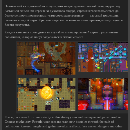
Основанный на чрезвычайно популярном жанре художественной литературы под
названием сянься, вы играете за духовного лидера, стремящегося возвыситься до
божественности посредством «самосовершенствования» — даосской концепции,
согласно которой люди обретают сверхъестественные силы, практикуя медитацию и
боевые искусства.
Каждая кампания проводится на случайно сгенерированной карте с различными
событиями, которые могут запускаться в любой момент.
Rise up in a search for immortality in this strategy sim and management game based on
Chinese mythology. Rebuild your sect and train new disciples through the path of
cultivation. Research magic and gather mystical artifacts, face ancient dangers and other