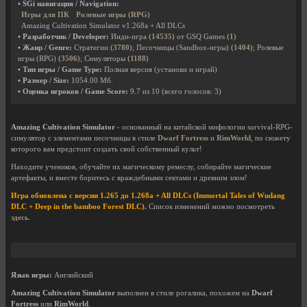
• SGi навигация / Navigation:
Игры для ПК
Ролевые игры (RPG)
Amazing Cultivation Simulator v1.268a + All DLCs
• Разработчик / Developer:
Инди-игра
(14535)
от GSQ Games
(1)
• Жанр / Genre:
Стратегии
(3780)
; Песочницы (Sandbox-игры)
(1404)
; Ролевые
игры (RPG)
(3506)
; Симуляторы
(1188)
• Тип игры / Game Type:
Полная версия (установи и играй)
• Размер / Size:
1054.00 Мб.
• Оценка игроков / Game Score:
9.7
из
10
(всего голосов:
3
)
Amazing Cultivation Simulator
- основанный на китайской мифологии survival-RPG-
симулятор с элементами песочницы в стиле
Dwarf Fortress
и
RimWorld
, по сюжету
которого вам предстоит создать свой собственный культ!
Находите учеников, обучайте их магическому ремеслу, собирайте магические
артефакты, и вместе боритесь с враждебными сектами и древним злом!
Игра обновлена с версии 1.265 до 1.268a + All DLCs (Immortal Tales of Wudang
DLC + Deep in the bamboo Forest DLC).
Список изменений можно посмотреть
здесь
.
Язык игры:
Английский
Amazing Cultivation Simulator
выполнен в стиле рогалика, похожем на
Dwarf
Fortress
или
RimWorld
.