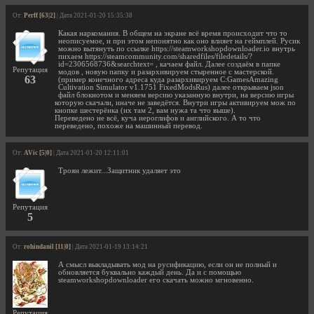
От:
Perff [63|2]
| Дата 2021-01-20 15:35:38
Какая наркомания. В общем на экране всё время происходит что то
неописуемое, и при этом непонятно как оно влияет на геймплей. Русик
можно вытянуть по ссылке https://steamworkshopdownloader.io внутрь
пихаем https://steamcommunity.com/sharedfiles/filedetails/?
id=2306568736&searchtext= , качаем файл. Далее создаём в папке
Репутация
модов , новую папку и разархивируем стыренное с мастерской.
63
(пример конечного адреса куда разархивируем C:GamesAmazing
Cultivation Simulator v1.1751 FixedModsRus) далее открываем json
файл блокнотом и меняем версию указанную внутри, на версию игры
которую скачали, иначе не заведётся. Внутри игры активируем мож по
кнопке шестерёнка (их там 2, вам нужа та что выше).
Переведено не всё, куча иероглифов и английского. А то что
переведено, похоже на машинный перевод.
От:
AVic [5|0]
| Дата 2021-01-20 12:11:01
Троян лежит...Защитник удаляет это
Репутация
5
От:
rohindanil [11|0]
| Дата 2021-01-19 13:14:21
А смысл выкладывать мод на русификацию, если он не полный и
обновляется буквально каждый день. Да и с помощью
steamworkshopdownloader его скачать можно мгновенно.
Репутация