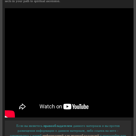
sects in your path to spiritual ascension.
Если вы являетесь
правообладателем
данного материала и вы против
размещения информации о данном материале, либо ссылок на него -
ознакомьтесь с нашей
информацией для правообладателей
и присылайте нам