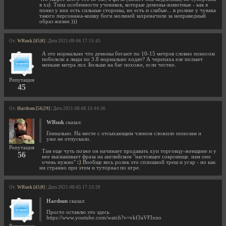
я хз). Типа особенности учеников, которые демоны-животные - как я
понял у них есть сильные стороны, но есть и слабые... в ролике у чувака
такого персонажа-кошку боги молнией захреначили за неправедный
образ жизни )))
От:
WRusk [45|0]
| Дата 2021-08-06 17:15:43
А это нормально что демоны бегают по 10-15 метров словно поносом
поболели а люди по 3.8 нормально ходят? А черепаха еле ползает
меньше метра лол. Больше на баг похоже, если честно.
Репутация
45
От:
Hardsun [56|29]
| Дата 2021-08-06 13:44:36
WRusk
сказал:
Гениально. На месте с отсыхающим членом сложило пополам и
уже не отпускало.
Репутация
Там еще чуть позже он начинает продавать хуи торговцу-женщине и у
56
нее выскакивает фраза на английском "настоящее сокровище. нам оно
очень нужно"
Вообще весь ролик это сплошной треш и угар - но как
ни странно при этом и туториал по игре.
От:
WRusk [45|0]
| Дата 2021-08-05 17:13:39
Hardsun
сказал:
Просто оставлю это здесь
https://www.youtube.com/watch?v=vkf3aVFIxno