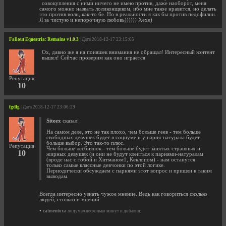
совокупления с ними ничего не имею против, даже наоборот, меня
самого можно назвать лоликонщиком, ибо мне такое нравится, но делать
это против воли, как-то бе. Но в реальности я как бы против педофилии.
Я за чистую и непорочную любовь)))))) Хехе)
Fallout Equestria: Remains v1.0.3
| Дата 2018-12-17 23:15:05
Ох, давно же я на поняшек внимания не обращал! Интересный контент
вышел! Сейчас проверим как оно играется
Репутация
10
fgdfg
| Дата 2018-12-17 23:06:29
Siteex
сказал:
На самом деле, это не так плохо, чем больше геев - тем больше
свободных девушек будет в социуме и у парня-натурала будет
больше выбор. Это так-то плюс.
Репутация
Чем больше лесбиянок - тем больше будет занятых страшных и
10
жирных девушек (и они не будут клеиться к парнями-натуралам
(вроде нас с тобой и Хитманом1, Кеклопом) - нам останутся
только самые классные девчонки по этой логике.
Периодически обсуждаем с парнями этот вопрос и пришли к таким
выводам.
Всегда интересно узнать чужое мнение. Ведь как говориться сколько
людей, столько и мнений.
•
catmentoxa
подумал несколько минут и добавил: