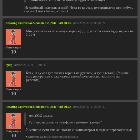
Сомневаюсь что у игры вообще будет локализация
Не разбивай надежды людей! Игра то крутая, руссификатор кто-нибудь
сделает) Хотя бы пиратский)
Amazing Cultivation Simulator v1.268a + All DLCs
| Дата 2020-12-02 07:34:28
Мне уже лень качать новую версию) До русского языка буду играть на
1.06))
Репутация
10
fgdfg
| Дата 2020-12-01 19:08:47
Кхех, я думал тут свежая версия на русском, а тут отстали) (У меня
есть ресурс, где я уже скачал свежайшую версию частично на
русском))
Репутация
10
Amazing Cultivation Simulator v1.268a + All DLCs
| Дата 2020-12-01 20:24:41
tema512
сказал:
Гугл переводчик на телефоне в режиме "камера"
У меня по сути так же, только с компьютером и яндекс переводчиком)
Репутация
10
•
catmentoxa
думал около часа и добавил: