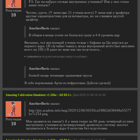
P.S. Где ты набрал столько внутренних учеников? Или у них статы
какие попало?
Репутация
Честно, удача. (У меня щас 21 ученик всего) У меня ещё у крафтера
10
крутые характеристики для культиватора, но он слишком крутой
крафтер.
AnotherBoris
сказал:
В общем в конце осени он бахнулся сразу в 4-й уровень ядр
Внезапно, тот внутренний ученик только с бафами на Ци апнулся до
первого ядра. (Я случайно тыкнул, когда внутренний котёл был заполнен
всего на 100.) Я даже не знаю как так получилось...
•
catmentoxa
подумал несколько минут и добавил:
AnotherBoris
сказал:
боевой мощи летающие оранжевые трусы
Я себе нормальные Арты из нефритовых Дайсов сделал))
Amazing Cultivation Simulator v1.268a + All DLCs
| Дата 2020-12-06 10:16:40
AnotherBoris
сказал:
http://pix.academ.info/img/2020/12/06/50193ca19862df36446a55577
bc7c254.png
Репутация
Мне нравятся их имена!) А у меня токмо на 80 день четвёртый из пяти
10
внутренних учеников культивирующий древесную систему захотел
прорваться в Золотое ядро 6 качества без подготовки.