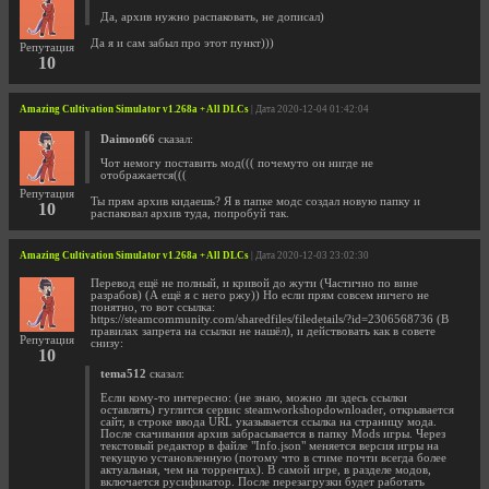
Да, архив нужно распаковать, не дописал)
Да я и сам забыл про этот пункт)))
Репутация
10
Amazing Cultivation Simulator v1.268a + All DLCs
| Дата 2020-12-04 01:42:04
Daimon66
сказал:
Чот немогу поставить мод((( почемуто он нигде не
отображается(((
Репутация
Ты прям архив кидаешь? Я в папке модс создал новую папку и
10
распаковал архив туда, попробуй так.
Amazing Cultivation Simulator v1.268a + All DLCs
| Дата 2020-12-03 23:02:30
Перевод ещё не полный, и кривой до жути (Частично по вине
разрабов) (А ещё я с него ржу)) Но если прям совсем ничего не
понятно, то вот ссылка:
https://steamcommunity.com/sharedfiles/filedetails/?id=2306568736 (В
правилах запрета на ссылки не нашёл), и действовать как в совете
Репутация
снизу:
10
tema512
сказал:
Если кому-то интересно: (не знаю, можно ли здесь ссылки
оставлять) гуглится сервис steamworkshopdownloader, открывается
сайт, в строке ввода URL указывается ссылка на страницу мода.
После скачивания архив забрасывается в папку Mods игры. Через
текстовый редактор в файле "Info.json" меняется версия игры на
текущую установленную (потому что в стиме почти всегда более
актуальная, чем на торрентах). В самой игре, в разделе модов,
включается русификатор. После перезагрузки будет работать