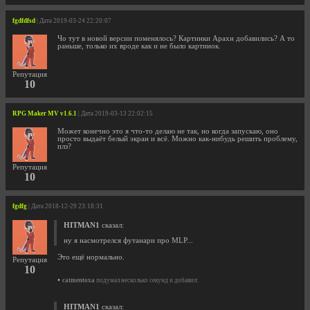
fgdfdfsd
| Дата 2019-03-24 22:20:07
Чо тут в новой версии поменялось? Картинки Арахн добавились? А то
раньше, только их вроде как и не было картинок.
Репутация
10
RPG Maker MV v1.6.1
| Дата 2019-03-13 22:02:15
Может конечно это я что-то делаю не так, но когда запускаю, оно
просто выдаёт белый экран и всё. Можно как-нибудь решить проблему,
плз?
Репутация
10
fgdfg
| Дата 2018-12-29 23:18:31
HITMAN1
сказал:
ну я насмотрелся футанари про MLP...
Это ещё нормально.
Репутация
10
•
catmentoxa
подумал несколько секунд и добавил:
HITMAN1
сказал: