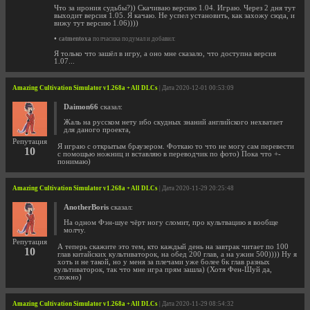
Что за ирония судьбы?)) Скачиваю версию 1.04. Играю. Через 2 дня тут
выходит версия 1.05. Я качаю. Не успел установить, как захожу сюда, и
вижу тут версию 1.06))))
•
catmentoxa
полчасика подумал и добавил:
Я только что зашёл в игру, а оно мне сказало, что доступна версия
1.07...
Amazing Cultivation Simulator v1.268a + All DLCs
| Дата 2020-12-01 00:53:09
Daimon66
сказал:
Жаль на русском нету ибо скудных знаний английского нехватает
для даного проекта,
Репутация
Я играю с открытым браузером. Фоткаю то что не могу сам перевести
10
с помощью ножниц и вставляю в переводчик по фото) Пока что +-
понимаю)
Amazing Cultivation Simulator v1.268a + All DLCs
| Дата 2020-11-29 20:25:48
AnotherBoris
сказал:
На одном Фэн-шуе чёрт ногу сломит, про культвацию я вообще
молчу.
Репутация
А теперь скажите это тем, кто каждый день на завтрак читает по 100
10
глав китайских культиваторок, на обед 200 глав, а на ужин 500)))) Ну я
хоть и не такой, но у меня за плечами уже более 6к глав разных
культиваторок, так что мне игра прям зашла) (Хотя Фен-Шуй да,
сложно)
Amazing Cultivation Simulator v1.268a + All DLCs
| Дата 2020-11-29 08:54:32