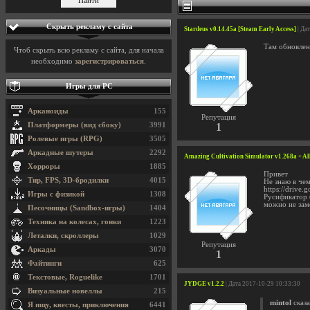
Скрыть рекламу с сайта
Stardeus v0.14.45a [Steam Early Access]
| Да
Там обновлен
Чтоб скрыть всю рекламу с сайта, для начала
необходимо
зарегистрироваться
.
Игры для PC
Арканоиды
155
Репутация
Платформеры (вид сбоку)
3991
1
Ролевые игры (RPG)
3505
Аркадные шутеры
2292
Amazing Cultivation Simulator v1.268a + A
Хорроры
1885
Привет
Тир, FPS, 3D-бродилки
4015
Не знаю в че
https://driv
Игры с физикой
1308
Русификатор (
можно не заме
Песочницы (Sandbox-игры)
1404
Техника на колесах, гонки
1223
Леталки, скроллеры
1029
Репутация
Аркады
3070
1
Файтинги
625
Текстовые, Roguelike
1701
JYDGE v1.2.2
| Дата 2017-10-29 10:33:30
Визуальные новеллы
215
mintol
сказа
Я ищу, квесты, приключения
6441