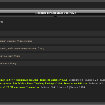
Профиль пользователя Danerus23
:01
менял другим: 0 изменений
ошёл, либо очень понравились: 3 игр
л на сайт: 0 игр
осовал: 0 игр
iner v1.6f / + Невинные ведьмы / Innocent Witches v0.9A
| Рейтинг:
8.8
| Голосов:
23
| Бал
чувств / Life With a Slave: Teaching Feelings v2.4.0 / Dorei to no Seikatsu
| Рейтинг:
9.2
|
tion v2.20 / Воспитание Принцессы
| Рейтинг:
9.6
| Голосов:
7
| Баллов:
2586