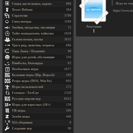
Игра не отк
Спорт, настольные, карты
988
Tower Defense
394
https://www.m
Стратегии
3780
Симуляторы
1188
Репутация
Змейки, поедалки, эволюция
72
1
Тайм менеджмент, тайкуны
1020
Головоломки, пазлы
3035
Три в ряд, цепочки, тетрисы
686
Типа Zuma / Dynomite
98
Игры для детей, обучающие
316
Пинболы, бильярды
65
Необычные игры
1077
Большие игры (Rip, Repack)
269
Ретро-игры (DOS, Win 9x)
691
Игры пользователей
272
Сетевые / ХотСит
2320
Русские версии игр
8412
Игры для взрослых (18+)
130
VR-игры
399
Зомби игры
446
SGi-сборники
0
Создание игр
98