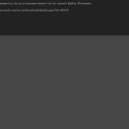
рывается, после установки пишет что не хватает файла. Печально.
icrosoft.com/ru-ru/download/details.aspx?id=48145