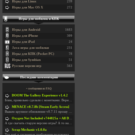
Игры для Linux
239
Игры для Mac OS X
272
Игры для мобилок и КПК
Игры для Android
1683
Игры для iPhone
309
Игры для iPad
24
Java-игры для мобилки
231
Игры для КПК (Pocket PC)
78
Игры для Symbian
51
Русские версии игр
563
Последние комментарии
+ сообщения из FAQ
DOOM The Gallery Experience v1.4.2
Блин, прикольно сделали с монетками. Вернулся в св
MENACE v0.7.8b [Steam Early Access]
Вышло крупное обновление v0.7.11 прошу обновить
Oxygen Not Included v744825a + All DLC
А где скачать старую версию игры? А то на новой но
Scrap Mechanic v1.0.0a
Тут ещё и системные требования подскочили. Если не