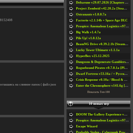
Deltarune v29.07.2026 [Chapters 1-5] / + RUS [Chapters 1-5]
Project Zomboid v42.20.2a [Steam Early Access]
Ostranauts v1.0.0.7a
98152408
Factorio v2.1.14b + Space Age DLC
Prospice: Anomalous Logistics v97 [Playtest]
Big Walk v1.4.7a
Pile Up! v1.0.12a
BeamNG Drive v0.39.2.1b [Steam Early Access]
Lucky Tower Ultimate v1.1.1a
HyperBox v25.12.2025
Dungeons & Degenerate Gamblers v2.0.2a
Roguebound Pirates v0.7.0.1a [Playtest]
Dwarf Fortress v53.16a / + Русская Версия v50.12a
Crisis Response v0.10a / Blood & Bullet
глашаясь на слияние папок ( файл json
Enter the Chronosphere v141.6g [Steam Early Access]
Показать Топ-100
10 новых игр
DOOM The Gallery Experience v1.4.2
Prospice: Anomalous Logistics v97 [Playtest]
Escape Wizard
Probably Stolen - Cyberpunk Pawnshop Simulator v048c [Playtest]