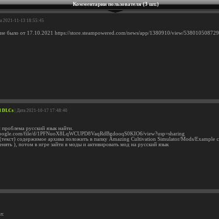
Комментарии пользователя (3 шт.)
та 2021-11-13 18:55:45
ие было от 17.10.2021 https://store.steampowered.com/news/app/1380910/view/53801050872
ll DLCs
| Дата 2021-10-17 17:48:40
м проблема русский язык найти.
e.google.com/file/d/1PFNuoX8LqWCUPD8VaqRdBgdooqS0KIO6/view?usp=sharing
текст) содержимое архива положить в папку Amazing Cultivation Simulator/Mods/Example со
нять ), потом в игре зайти в моды и активировать мод на русский язык
л: