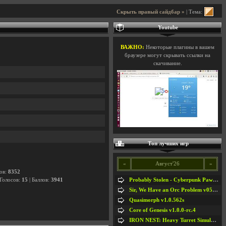
Скрыть правый сайдбар »
| Тема:
Youtube
ВАЖНО:
Некоторые плагины в вашем
браузере могут скрывать ссылки на
скачивание.
Топ лучших игр
«
Август'26
»
лов:
8352
Probably Stolen - Cyberpunk Pawnshop Simulator v048c [Playtest]
 Голосов:
15
| Баллов:
3941
Sir, We Have an Orc Problem v05.08.2026
Quasimorph v1.0.562s
Core of Genesis v1.0.0-rc.4
IRON NEST: Heavy Turret Simulator v1.0a