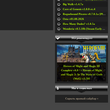
Big Walk v1.4.7a
Core of Genesis v1.0.0-rc.4
Roguebound Pirates v0.7.0.1a [Playtest]
Osta v01.08.2026
How Many Dudes? v1.0.5a
Wonderia v0.5.10b [Steam Early Access]
SGi рекомендует
Heroes of Might and Magic III
Complete v4.0 / + Heroes of Might
and Magic 3: In The Wake of Gods
(WoG) v3.58f
Мы в социалках
Скрыть правый сайдбар »