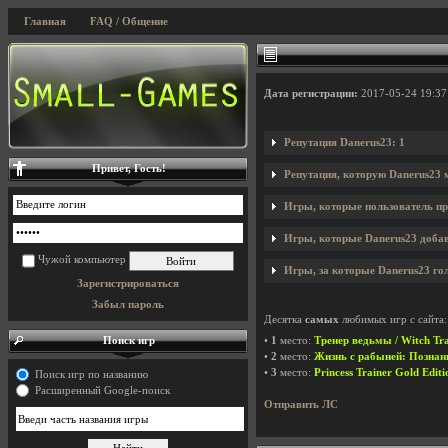
Главная
FAQ / Общение
Дата регистрации:
2017-05-24 19:37
Репутация Danerus23: 1
Привет, Гость!
Репутация, которую Danerus23 
Игры, которые пользователь пр
Игры, которые Danerus23 добави
Чужой компьютер
Игры, за которые Danerus23 гол
Зарегистрироваться
Забыл пароль
Десятка
самых
любимых игр с сайта:
Поиск игр
•
1
место:
Тренер ведьмы / Witch Tra
•
2
место:
Жизнь с рабыней: Познание 
•
3
место:
Princess Trainer Gold Edi
Поиск игр по названию
Расширенный Google-поиск
Отправить ЛС