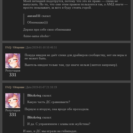
Моей петицией подотрутся, потому что это их право — спеки не
выпускать. Но то, что они этим правом пользуются так, а АМД иначе —
просто показывает, за кого я буду стоять горой.
auran111
сказал:
Обнимашки)))
Держи при себе свои обнимашки
/hime-sama ohoho~
FAQ / Общение
| Дата 2019-01-10 10:46:51
Покуда нвидия не даёт спеки для драйверов сообществу, нет им веры и
не может быть.
Вынтель-нвидия только там, где иначе нельзя (лаптоп например).
Репутация
331
FAQ / Общение
| Дата 2019-01-07 21:10:19
Blitzkrieg
сказал:
Какую часть ДС сравниваете?
Первую и вторую, она вроде обе проходила.
Репутация
331
Blitzkrieg
сказал:
И да. С управлением с клавы или жуйстика?
И нио, и ДС мы играли на геймпадах.