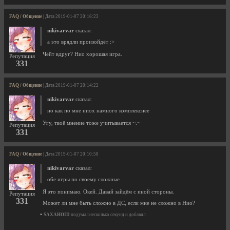
FAQ / Общение
| Дата 2019-01-07 20:16:23
nikivarvar
сказал:
а это врядли произойдёт :>
Чёйт вдруг? Нио хорошая игра.
Репутация
331
FAQ / Общение
| Дата 2019-01-07 20:14:22
nikivarvar
сказал:
но как по мне ниох намного комплекснее
Угу, твоё мнение тоже учитывается ~.~
Репутация
331
FAQ / Общение
| Дата 2019-01-07 20:10:58
nikivarvar
сказал:
обе игры по своему сложные
Я это понимаю. Окей. Давай зайдём с иной стороны.
Репутация
331
Может ли мне быть сложно в ДС, если мне не сложно в Нио?
•
SAXAHOID
подумал несколько секунд и добавил: