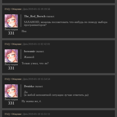
FAQ / Общение
| Дата 2019-01-15 19:19:56
The_Red_Borsch
сказал:
SAXAHOID, можешь посоветовать что-нибудь по поводу выбора
программаторов?
Репутация
Неа
331
FAQ / Общение
| Дата 2019-01-11 02:42:01
forosmir
сказал:
Жанной
Только узнал, что ли?
Репутация
331
FAQ / Общение
| Дата 2019-01-10 15:54:54
Deniska
сказал:
Да.
(в любой непонятной ситуации лучше ответить да)
Репутация
Ну жанка же, ё.
331
FAQ / Общение
| Дата 2019-01-10 15:51:11