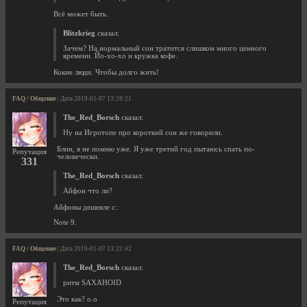
Всё может быть.
Blitzkrieg
сказал:
Зачем? На нормальный сон тратится слишком много ценного
времени. Йо-хо-хо и кружка кофе.
Кокие люди. Чтобы долго жить!
FAQ / Общение
| Дата 2019-01-07 13:28:21
The_Red_Borsch
сказал:
Ну на Игротопе про короткий сон же говорили.
Блин, я не помню уже. Я уже третий год пытаюсь спать по-
Репутация
человечески.
331
The_Red_Borsch
сказал:
Айфон что ли?
Айфоны дешевле c:
Note 9.
FAQ / Общение
| Дата 2019-01-07 13:22:42
The_Red_Borsch
сказал:
ритм SAXAHOID
Это как? o.o
Репутация