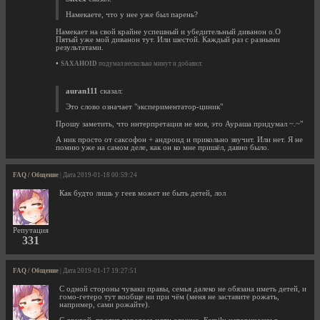
Намекаете, что у нее уже был парень?
Намекает на свой крайне успешный и убедительный диванон о.О
Пятый уже мой диванон тут. Или шестой. Каждый раз с разными
результатами.
•
SAXAHOID
подумал несколько минут и добавил:
auran111
сказал:
Это слово означает "экспериментатор-циник"
Прошу заметить, что интерпретация не моя, это Аураша придумал ~.~"
А ник просто от саксофон + андроид и прикольно звучит. Или нет. Я не
помню уже на самом деле, как он ко мне пришёл, давно было.
FAQ / Общение
| Дата 2019-01-18 00:59:24
Как будто лишь у геев может не быть детей, лол
Репутация
331
FAQ / Общение
| Дата 2019-01-17 19:27:51
С одной стороны чуваки правы, семья далеко не обязана иметь детей, и
гомо-гетеро тут вообще ни при чём (меня не заставите рожать,
например, сами рожайте).