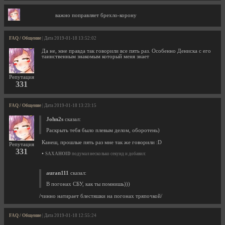
важно поправляет брехло-корону
FAQ / Общение
| Дата 2019-01-18 13:52:02
Да не, мне правда так говорили все пять раз. Особенно Дениска с его
таинственным знакомым который меня знает
Репутация
331
FAQ / Общение
| Дата 2019-01-18 13:23:15
John2s
сказал:
Раскрыть тебя было плевым делом, оборотень)
Канеш, прошлые пять раз мне так же говорили :D
Репутация
331
•
SAXAHOID
подумал несколько секунд и добавил:
auran111
сказал:
В погонах СБУ, как ты помнишь)))
/чинно натирает блестяшки на погонах тряпочкой/
FAQ / Общение
| Дата 2019-01-18 12:55:24