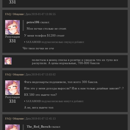
331
FAQ / Общение
| Дата 2019-01-07 13:06:55
petro106
сказал:
Мои почки столько не стоят.
У меня телефон $1200 стоит
Репутация
331
•
SAXAHOID
подумал несколько секунд и добавил:
Чёт твои почки не оче
полистала в конец списка в розетке и увидела что их тупо все
раскупили. А цены нормальные, 700-800 баксов
FAQ / Общение
| Дата 2019-01-07 13:03:02
Фига видеокарты подешевели, топ всего 300 баксов.
Или это у меня доходы выросли? Или к нам только дешёвые завозят? :?
RX 580 это нынче топ?
Репутация
331
•
SAXAHOID
подумал несколько минут и добавил:
А не, вега нынче топ
FAQ / Общение
| Дата 2019-01-07 12:45:13
The_Red_Borsch
сказал: