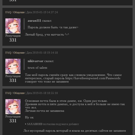
FAQ / Общение
| Дата 2019-01-19 14:37:24
auran111
сказал:
Пароль должен быть <и так далее>
Лютый бред, учи матчасть ^-^
Репутация
331
FAQ / Общение
| Дата 2019-01-18 19:14:18
nikivarvar
сказал:
town of salem
Там мой пароль сменён сразу как словила уведомление. Что самое
Репутация
интересное, старый пароль https://haveibeenpwned.com/Passwords
331
говорит что тоже не запавнен
FAQ / Общение
| Дата 2019-01-18 18:55:10
Основная почта была в этом дампе, хм. Один раз только.
Древняя почта в пяти дампах, и доступа к ней я больше не имею так
что лол.
Личная почта не запавнена
Репутация
Ну ок
331
•
SAXAHOID
полчасика подумал и добавил:
Лол мусорный пароль который я юзала на десятках сайтов не запавнен