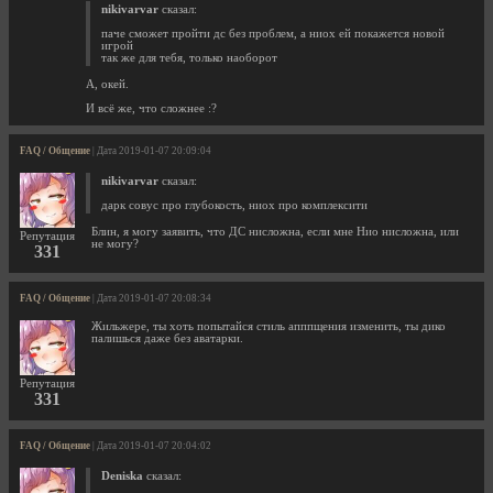
nikivarvar
сказал:
паче сможет пройти дс без проблем, а ниох ей покажется новой
игрой
так же для тебя, только наоборот
А, окей.
И всё же, что сложнее :?
FAQ / Общение
| Дата 2019-01-07 20:09:04
nikivarvar
сказал:
дарк совус про глубокость, ниох про комплексити
Блин, я могу заявить, что ДС нисложна, если мне Нио нисложна, или
Репутация
не могу?
331
FAQ / Общение
| Дата 2019-01-07 20:08:34
Жильжере, ты хоть попытайся стиль апппщения изменить, ты дико
палишься даже без аватарки.
Репутация
331
FAQ / Общение
| Дата 2019-01-07 20:04:02
Deniska
сказал: