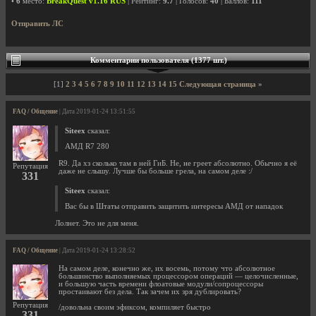
•
6
место:
BreakQuest v1.16 RUS
| Рейтинг:
9.7
| Голосов:
40
| Баллов:
111
Отправить ЛС
Комментарии пользователя (1377 шт.)
[1]
2
3
4
5
6
7
8
9
10
11
12
13
14
15
Следующая страница »
FAQ / Общение
| Дата 2019-01-24 13:51:55
Siteex
сказал:
АМД R7 280
R9. Да хз сколько там в ней ГиБ. Не, не греет абсолютно. Обычно я её
Репутация
даже не слышу. Лучше бы больше грела, на самом деле :/
331
Siteex
сказал:
Вас бы в Штаты отправить защитить интересы АМД от нападок
Лолнет. Это не для меня.
FAQ / Общение
| Дата 2019-01-24 13:28:52
На самом деле, конечно же, их восемь, потому что абсолютное
большинство выполняемых процессором операций — целочисленные,
и большую часть времени флоатовые модули/сопроцессоры
простаивают без дела. Так зачем их зря дублировать?
Репутация
/довольна своим эфиксом, компиляет быстро
331