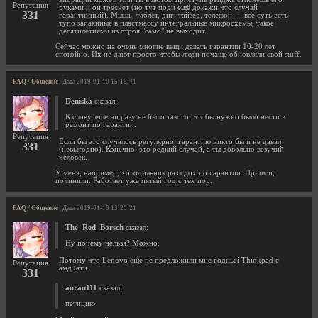
Репутация
руками и он треснет (но тут поди ещё докажи что случай
331
гарантийный). Мышь, таблет, дигитайзер, телефон — всё суть есть
тупо запаянные в пластмассу интегральные микросхемы, такое
десятилетиями из строя "само" не выходит.
Сейчас можно на очень многие вещи давать гарантии 10-20 лет
спокойно. Их не дают просто чтобы люди почаще обновляли свой stuff.
FAQ / Общение
| Дата 2019-01-10 15:18:41
Deniska
сказал:
К слову, еще ни разу не было такого, чтобы нужно было нести в
ремонт по гарантии.
Репутация
Если бы это случалось регулярно, гарантию никто бы и не давал
331
(невыгодно). Конечно, это редкий случай, а ты довольно везучий
человек.
У меня, например, холодильник раз сдох по гарантии. Пришли,
починили. Работает уже пятый год с тех пор.
FAQ / Общение
| Дата 2019-01-10 13:20:21
The_Red_Borsch
сказал:
Ну почему нельзя? Можно.
Потому что Lenovo ещё не предложили мне годный Thinkpad с
Репутация
амд+ати
331
auran111
сказал:
петицию