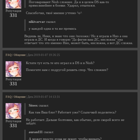
Поговаривают Nioh сложнее. Да и в целом DS как-то
прямолинейнее в боевке. Ударил, откатился.
Репутация
Спасибочки, твоё мнение учтено ^o^
331
nikivarvar
сказал:
у каждой одна и та же премись
Видишь ли, Ники, я знаю что они /похожи./ Но я играла в Нио а она
играла в ДС. И когда я говорю "Да фигня ваш ДС, нисложна" она
отвечает что это именно Нио, может быть, нисложна, а вот ДС сложна.
FAQ / Общение
| Дата 2019-01-07 19:26:25
Кстати тут есть те кто играл и в DS и в Nioh?
Помогите нам с подругой решить спор. Что сложнее?
Репутация
331
FAQ / Общение
| Дата 2019-01-07 14:13:31
Siteex
сказал:
Как там Ваш блог? Работает уже? Ссылочкой поделитесь?
Не работает. Дальше болтовни, как обычно, дело скорей всего не
Репутация
зайдёт.
331
auran111
сказал:
А может просто душа не лежит, чтобы вникать?