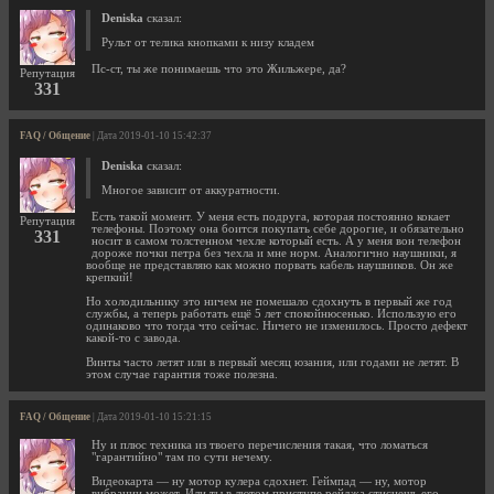
Deniska
сказал:
Рульт от телика кнопками к низу кладем
Пс-ст, ты же понимаешь что это Жильжере, да?
Репутация
331
FAQ / Общение
| Дата 2019-01-10 15:42:37
Deniska
сказал:
Многое зависит от аккуратности.
Есть такой момент. У меня есть подруга, которая постоянно кокает
Репутация
телефоны. Поэтому она боится покупать себе дорогие, и обязательно
331
носит в самом толстенном чехле который есть. А у меня вон телефон
дороже почки петра без чехла и мне норм. Аналогично наушники, я
вообще не представляю как можно порвать кабель наушников. Он же
крепкий!
Но холодильнику это ничем не помешало сдохнуть в первый же год
службы, а теперь работать ещё 5 лет спокойнюсенько. Использую его
одинаково что тогда что сейчас. Ничего не изменилось. Просто дефект
какой-то с завода.
Винты часто летят или в первый месяц юзания, или годами не летят. В
этом случае гарантия тоже полезна.
FAQ / Общение
| Дата 2019-01-10 15:21:15
Ну и плюс техника из твоего перечисления такая, что ломаться
"гарантийно" там по сути нечему.
Видеокарта — ну мотор кулера сдохнет. Геймпад — ну, мотор
вибрации может. Или ты в лютом приступе рейджа стиснешь его