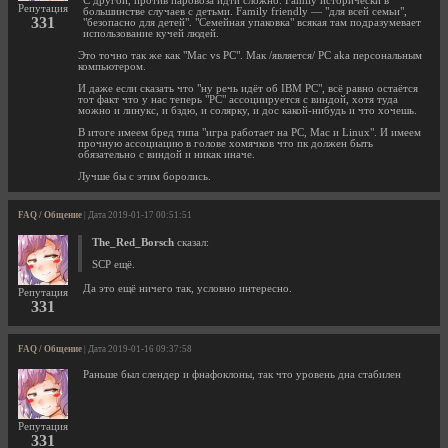
С другой, против паровоза идти сложно. Family исторически в
Репутация
большинстве случаев с детьми. Family friendly — "для всей семьи",
331
"безопасно для детей". "Семейная упаковка" всякая там подразумевает
использование кучей людей.
Это точно так же как "Mac vs PC". Мак /является/ PC aka персональным
компьютером.
И даже если сказать что "ну речь идёт об IBM PC", всё равно остаётся
тот факт что у нас теперь "PC" ассоциируется с виндой, хотя туда
можно и линукс, и бздю, и солярку, и дос какой-нибудь и что хочешь.
В итоге имеем бред типа "игра работает на PC, Mac и Linux". И имеем
прочную ассоциацию в голове хомячков что пк должен быть
обязательно с виндой и никак иначе.
Лучше бы с этим боролись.
FAQ / Общение
| Дата 2019-01-17 00:51:51
The_Red_Borsch
сказал:
SCP ещё.
Да это ещё ничего так, условно интересно.
Репутация
331
FAQ / Общение
| Дата 2019-01-16 09:37:58
Раньше был слендер и фнафоклоны, так что уровень дна стабилен
Репутация
331