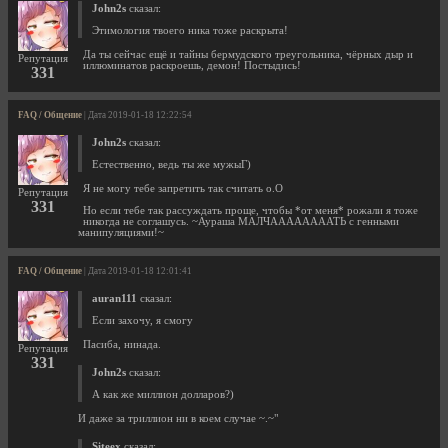
John2s
сказал:
Этимология твоего ника тоже раскрыта!
Да ты сейчас ещё и тайны бермудского треугольника, чёрных дыр и
Репутация
иллюминатов раскроешь, демон! Постыдись!
331
FAQ / Общение
| Дата 2019-01-18 12:22:54
John2s
сказал:
Естественно, ведь ты же мужыГ)
Я не могу тебе запретить так считать o.O
Репутация
331
Но если тебе так рассуждать проще, чтобы *от меня* рожали я тоже
никогда не соглашусь. ~Аураша МАЛЧААААААААТЬ с генными
манипуляциями!~
FAQ / Общение
| Дата 2019-01-18 12:01:41
auran111
сказал:
Если захочу, я смогу
Пасиба, нинада.
Репутация
331
John2s
сказал:
А как же миллион долларов?)
И даже за триллион ни в коем случае ~.~"
Siteex
сказал: