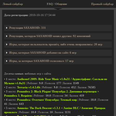
Левый сайдбар
FAQ / Общение
Правый сайдбар
Профиль пользователя SAXAHOID
Дата регистрации:
2010-10-16 17:54:44
Репутация SAXAHOID: 331
Репутация, которую SAXAHOID менял другим: 92 изменений
Игры, которые пользователь прошёл, либо очень понравились: 20 игр
Игры, которые SAXAHOID добавил на сайт: 6 игр
Игры, за которые SAXAHOID голосовал: 17 игр
Десятка
самых
любимых игр с сайта:
•
1
место:
Audiosurf 2009: Ride Your Music v1.0u31 / Аудиосёрфинг: Скользи по
Музыке v1.0u31
| Рейтинг:
9.8
| Голосов:
177
| Баллов:
1149
•
2
место:
Terraria v1.4.5.6b
| Рейтинг:
9.8
| Голосов:
452
| Баллов:
76585
•
3
место:
Penumbra 2: Black Plague/ Пенумбра 2. Дневники мертвецов +
Penumbra 3. Requiem
| Рейтинг:
10.0
| Голосов:
34
| Баллов:
419
•
4
место:
Penumbra: Overture/ Пенумбра: Темный мир
| Рейтинг:
10.0
| Голосов:
41
| Баллов:
643
•
5
место:
Amnesia: The Dark Descent v1.3.1 + Justine DLC / Амнезия: Призрак
прошлого
| Рейтинг:
10.0
| Голосов:
10
| Баллов:
1131