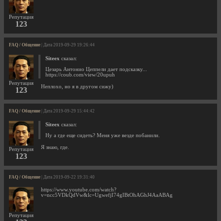
Репутация
123
FAQ / Общение
| Дата 2019-09-29 19:26:44
Siteex
сказал:
Цезарь Антонио Цеппели дает подсказку...
https://coub.com/view/20upuh
Репутация
Неплохо, но я в другом сижу)
123
FAQ / Общение
| Дата 2019-09-29 15:44:42
Siteex
сказал:
Ну а где еще сидеть? Меня уже везде побанили.
Я знаю, где.
Репутация
123
FAQ / Общение
| Дата 2019-09-22 19:31:40
https://www.youtube.com/watch?
v=ncc5VDkQdVw&lc=UgwefjI74gIBtOhAGhJ4AaABAg
Репутация