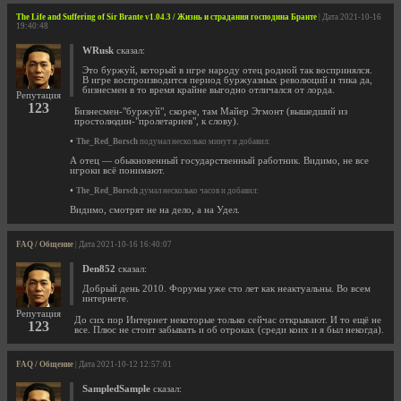
The Life and Suffering of Sir Brante v1.04.3 / Жизнь и страдания господина Бранте
| Дата 2021-10-16
19:40:48
WRusk
сказал:
Это буржуй, который в игре народу отец родной так воспринялся.
В игре воспроизводится период буржуазных революций и тика да,
бизнесмен в то время крайне выгодно отличался от лорда.
Репутация
123
Бизнесмен-"буржуй", скорее, там Майер Эгмонт (вышедший из
простолюдин-"пролетариев", к слову).
•
The_Red_Borsch
подумал несколько минут и добавил:
А отец — обыкновенный государственный работник. Видимо, не все
игроки всё понимают.
•
The_Red_Borsch
думал несколько часов и добавил:
Видимо, смотрят не на дело, а на Удел.
FAQ / Общение
| Дата 2021-10-16 16:40:07
Den852
сказал:
Добрый день 2010. Форумы уже сто лет как неактуальны. Во всем
интернете.
Репутация
До сих пор Интернет некоторые только сейчас открывают. И то ещё не
123
все. Плюс не стоит забывать и об отроках (среди коих и я был некогда).
FAQ / Общение
| Дата 2021-10-12 12:57:01
SampledSample
сказал: