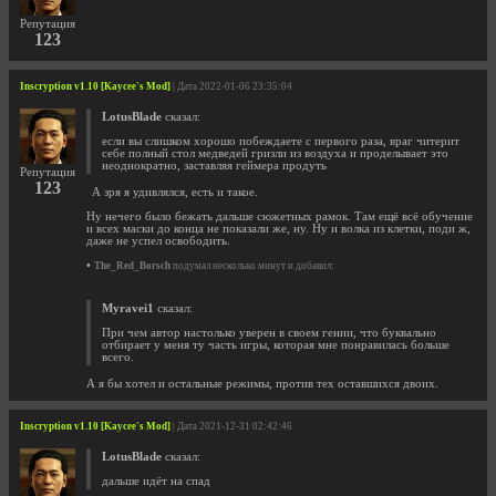
Репутация
123
Inscryption v1.10 [Kaycee's Mod]
| Дата 2022-01-06 23:35:04
LotusBlade
сказал:
если вы слишком хорошо побеждаете с первого раза, враг читерит
себе полный стол медведей гризли из воздуха и проделывает это
неоднократно, заставляя геймера продуть
Репутация
123
А зря я удивлялся, есть и такое.
Ну нечего было бежать дальше сюжетных рамок. Там ещё всё обучение
и всех маски до конца не показали же, ну. Ну и волка из клетки, поди ж,
даже не успел освободить.
•
The_Red_Borsch
подумал несколько минут и добавил:
Myravei1
сказал:
При чем автор настолько уверен в своем гении, что буквально
отбирает у меня ту часть игры, которая мне понравилась больше
всего.
А я бы хотел и остальные режимы, против тех оставшихся двоих.
Inscryption v1.10 [Kaycee's Mod]
| Дата 2021-12-31 02:42:46
LotusBlade
сказал:
дальше идёт на спад