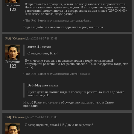
Вчера тоже был праздник, кстати. Только у католиков и протестантов.
Репутация
Что-то, связанное с тремя мудрецами. В этот день последователи этих
123
ответвлений христианства на дверях своих домов пишут "20*C+M+B+
[ещё какое-то число, везде разное]".
•
The_Red_Borsch
подумал несколько секунд и добавил:
Видел подобное в немецких деревнях городского типа.
FAQ / Общение
| Дата 2022-01-07 16:37:46
auran111
сказал:
С Рождеством, Брат!
Ну я, честно говоря, в последнее время отошёл от нынешней
Репутация
популярной религии, но всё равно спасибо. Тоже поздравлю тогда, что
123
ли. :-)
•
The_Red_Borsch
подумал несколько минут и добавил:
DobrMayonez
сказал:
Я уже даже не помню когда в последний раз что-то писал до этого
нового года :D
И я. :-) Разве что только в обсуждениях пары игр, что в Стиме
проходил.
FAQ / Общение
| Дата 2022-01-07 13:15:05
С возвращением, auran111! Давно не виделись!