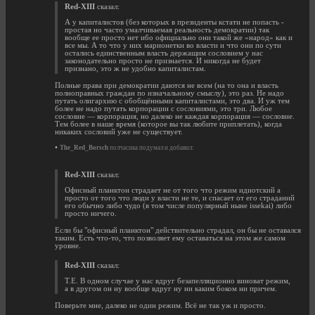
Red-XIII
сказал:
А у капиталистов (без которых в президенты кстати не попасть -
простая но часто умалчиваемая реальность демократии) так
вообще ее просто нет ибо официально они такой же «народ» как и
все мы. А то что у них марионетки во власти и что они по сути
остались единственным власть держащим сословием у нас
законодательно просто не признается. И никогда не будет
признано, это ж не удобно капиталистам.
Полные права при демократии даются не всем (на то она и власть
полноправных граждан по изначальному смыслу), это раз. Не надо
путать олигархию с обобщёнными капиталистами, это два. И уж тем
более не надо путать корпорации с сословиями, это три. Любое
сословие — корпорация, но далеко не каждая корпорация — сословие.
Тем более в наше время (которое вы так любите приплетать), когда
никаких сословий уже не существует.
•
The_Red_Borsch
полчасика подумал и добавил:
Red-XIII
сказал:
Офисный планктон страдает не от того что режим идиотский а
просто от того что люди у власти не те, и спасает от его страданий
его обычно либо чудо (в том числе популярный ныне issekai) либо
просто ничего.
Если бы "офисный планктон" действительно страдал, он бы не оставался
таким. Есть что-то, что позволяет ему оставаться на этом же самом
уровне.
Red-XIII
сказал:
Т.Е. В одном случае у нас вдруг безапелляционно виноват режим,
а в другом он ну вообще вдруг ну ни каким боком ни причем.
Поверьте мне, далеко не один режим. Всё не так уж и просто.