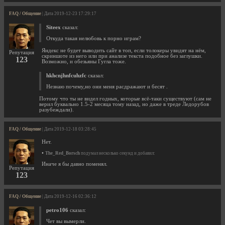
FAQ / Общение
| Дата 2019-12-23 17:29:17
Siteex
сказал:
Откуда такая нелюбовь к порно играм?
Яндекс не будет выводить сайт в топ, если толокеры увидят на нём,
Репутация
скриншоте из него или при анализе текста подобное без заглушки.
123
Возможно, и обезьяны Гугла тоже.
hkhcnjhnfcuhzfc
сказал:
Незнаю почему,но они меня расдражают и бесят .
Потому что ты не видел годных, которые всё-таки существуют (сам не
верил буквально 1.5-2 месяца тому назад, но даже в треде Ледорубов
разубеждали).
FAQ / Общение
| Дата 2019-12-18 03:28:45
Нет.
•
The_Red_Borsch
подумал несколько секунд и добавил:
Иначе я бы давно поменял.
Репутация
123
FAQ / Общение
| Дата 2019-12-16 02:36:12
petro106
сказал:
Чет вы вымерли.