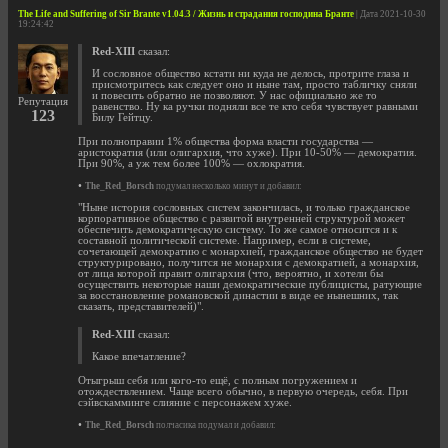
The Life and Suffering of Sir Brante v1.04.3 / Жизнь и страдания господина Бранте
| Дата 2021-10-30
19:24:42
Red-XIII
сказал:
И сословное общество кстати ни куда не делось, протрите глаза и
присмотритесь как следует оно и ныне там, просто табличку сняли
и повесить обратно не позволяют. У нас официально же то
Репутация
равенство. Ну ка ручки подняли все те кто себя чувствует равными
123
Билу Гейтцу.
При полноправии 1% общества форма власти государства —
аристократия (или олигархия, что хуже). При 10-50% — демократия.
При 90%, а уж тем более 100% — охлократия.
•
The_Red_Borsch
подумал несколько минут и добавил:
"Ныне история сословных систем закончилась, и только гражданское
корпоративное общество с развитой внутренней структурой может
обеспечить демократическую систему. То же самое относится и к
составной политической системе. Например, если в системе,
сочетающей демократию с монархией, гражданское общество не будет
структурировано, получится не монархия с демократией, а монархия,
от лица которой правит олигархия (что, вероятно, и хотели бы
осуществить некоторые наши демократические публицисты, ратующие
за восстановление романовской династии в виде ее нынешних, так
сказать, представителей)".
Red-XIII
сказал:
Какое впечатление?
Отыгрыш себя или кого-то ещё, с полным погружением и
отождествлением. Чаще всего обычно, в первую очередь, себя. При
сэйвскамминге слияние с персонажем хуже.
•
The_Red_Borsch
полчасика подумал и добавил: