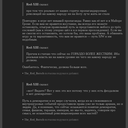
Red-XIII
сказал:
при том что реально от наших горячо пропагандируемых
революций ни какому народу ни на йоту луче жить не стало
Повторяю: в игре нет никакой пропаганды. Равно как её нет и в Майоре
Громе. Если вам не нравится восстание, вы всегда его можете
остановить, отыграв правильный путь за представителя любого из трёх
сословий (как к этому упорно шёл и я в первом прохождении). Если вы
не смогли его остановить, но хотели бы, это ваша проблема. А обвинять
игру за ту вариативность, что вам не нравится — путь SJW и им
подобным.
Red-XIII
сказал:
Причем я считаю что сейчас по ГОРАЗДО БОЛЕЕ ЖЕСТКИМ. Ибо
реальная власть ни на каком уровне ни чего ни какому народу не
должна.
Ошибаетесь. Фактически, должна больше всех.
•
The_Red_Borsch
полчасика подумал и добавил:
Red-XIII
сказал:
«вот! Видите? Вот у них это все потому что у них есть феодализм
и нет демократии»
Путь к демократии в их мире случился, когда из-за сложившихся
внутриигровых событий предоставили права уже не только аркнам, но и
людям. Да, я понимаю, что сейчас искажаются понятия демократия,
семья, фашизм, тирания, империя, но мы-то, надеюсь, говорим про
смысл, не искажённый революционерами всех мастей?
•
The_Red_Borsch
полчасика подумал и добавил: