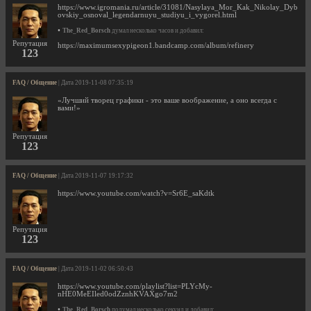
https://www.igromania.ru/article/31081/Nasylaya_Mor_Kak_Nikolay_Dyb
ovskiy_osnoval_legendarnuyu_studiyu_i_vygorel.html
•
The_Red_Borsch
думал несколько часов и добавил:
Репутация
https://maximumsexypigeon1.bandcamp.com/album/refinery
123
FAQ / Общение
| Дата 2019-11-08 07:35:19
«Лучший творец графики - это ваше воображение, а оно всегда с
вами!»
Репутация
123
FAQ / Общение
| Дата 2019-11-07 19:17:32
https://www.youtube.com/watch?v=Sr6E_saKdtk
Репутация
123
FAQ / Общение
| Дата 2019-11-02 06:50:43
https://www.youtube.com/playlist?list=PLYcMy-
nHE0MeEIled0odZznhKVAXgo7m2
•
The_Red_Borsch
подумал несколько секунд и добавил: