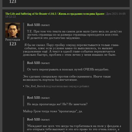
123
The Life and Suffering of Sir Brante v1.04.3 / Жизнь и страдания господина Бранте
| Дата 2021-10-09
19:52:22
Red-XIII
сказал:
Т.Е. При том что текста на самом деле мало (зато весь по делу) но
листать страницы из-за размера страницы приходится нон-стоп.
И делается это достаточно медленно.
Репутация
123
Я бы не сказал. Пару-тройку секунд перелистывается только глава-
событие, плюс если условие какое-то выполнилось, то вылазит
уведомление ещё. А текст в одной главе-событии переключается
довольно быстро, проблем с этим лично у меня никаких не было.
Red-XIII
сказал:
От чего переигрывать в поисках путей ОЧЕНЬ неудобно.
Это сделано специально против сейв-скамминга. Иначе такая
возможность портила бы впечатление.
•
The_Red_Borsch
подумал несколько секунд и добавил:
Red-XIII
сказал:
Но ведь пропаганда же! Не? Не замечали?
Майор Гром тогда тоже "пропаганда", да.
Red-XIII
сказал:
Убеждают нас всех что когда ты горбатишься на поле у феодала а
его отпрыск тебя высекает и это его право то это очень плохо, а