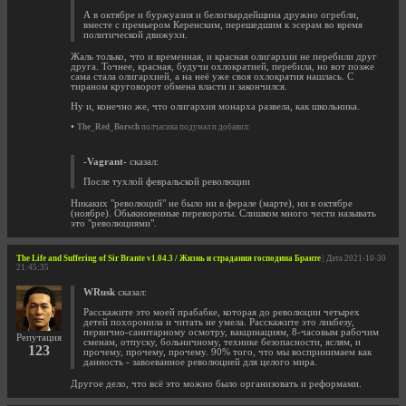
А в октябре и буржуазия и белогвардейщина дружно огребли,
вместе с премьером Керенским, перешедшим к эсерам во время
политической движухи.
Жаль только, что и временная, и красная олигархии не перебили друг
друга. Точнее, красная, будучи охлократией, перебила, но вот позже
сама стала олигархией, а на неё уже своя охлократия нашлась. С
тираном круговорот обмена власти и закончился.
Ну и, конечно же, что олигархия монарха развела, как школьника.
•
The_Red_Borsch
полчасика подумал и добавил:
-Vagrant-
сказал:
После тухлой февральской революции
Никаких "революций" не было ни в ферале (марте), ни в октябре
(ноябре). Обыкновенные перевороты. Слишком много чести называть
это "революциями".
The Life and Suffering of Sir Brante v1.04.3 / Жизнь и страдания господина Бранте
| Дата 2021-10-30
21:45:35
WRusk
сказал:
Расскажите это моей прабабке, которая до революции четырех
детей похоронила и читать не умела. Расскажите это ликбезу,
первично-санитарному осмотру, вакцинациям, 8-часовым рабочим
Репутация
сменам, отпуску, больничному, технике безопасности, яслям, и
123
прочему, прочему, прочему. 90% того, что мы воспринимаем как
данность - завоеванное революцией для целого мира.
Другое дело, что всё это можно было организовать и реформами.