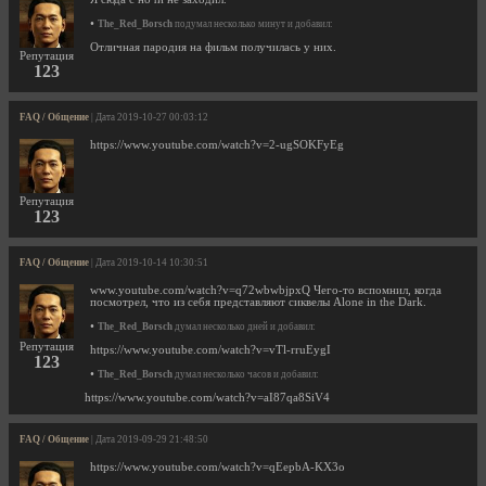
•
The_Red_Borsch
подумал несколько минут и добавил:
Отличная пародия на фильм получилась у них.
Репутация
123
FAQ / Общение
| Дата 2019-10-27 00:03:12
https://www.youtube.com/watch?v=2-ugSOKFyEg
Репутация
123
FAQ / Общение
| Дата 2019-10-14 10:30:51
www.youtube.com/watch?v=q72wbwbjpxQ Чего-то вспомнил, когда
посмотрел, что из себя представляют сиквелы Alone in the Dark.
•
The_Red_Borsch
думал несколько дней и добавил:
Репутация
https://www.youtube.com/watch?v=vTl-rruEygI
123
•
The_Red_Borsch
думал несколько часов и добавил:
https://www.youtube.com/watch?v=aI87qa8SiV4
FAQ / Общение
| Дата 2019-09-29 21:48:50
https://www.youtube.com/watch?v=qEepbA-KX3o