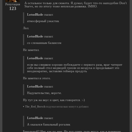
А остальное только для сюжета. Я думал, будет что-то наподобие Don't
Репутация
Starve, но по итогу тоже неплохая развязка. IMHO.
123
LotusBlade
сказал:
атмосферный ужастик
Лол.
LotusBlade
сказал:
со сломанным балансом
Не заметил.
LotusBlade
сказал:
если вы слишком хорошо побеждаете с первого раза, враг читерит
себе полный стол медведей гризли из воздуха и проделывает это
неоднократно, заставляя геймера продуть
Не заметил и этого.
LotusBlade
сказал:
Надувательство, короче.
Ну тут уж на вкус и цвет, как говорится. :-)
•
The_Red_Borsch
подумал несколько минут и добавил:
LotusBlade
сказал:
А оказался банальный рогалик
Банальный? Нет, как по мне. Ну тут опять дело вкуса, как я пынямаю.