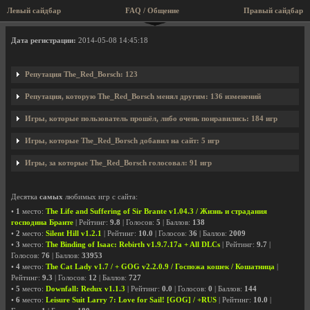
Левый сайдбар
FAQ / Общение
Правый сайдбар
Профиль пользователя The_Red_Borsch
Дата регистрации:
2014-05-08 14:45:18
Репутация The_Red_Borsch: 123
Репутация, которую The_Red_Borsch менял другим: 136 изменений
Игры, которые пользователь прошёл, либо очень понравились: 184 игр
Игры, которые The_Red_Borsch добавил на сайт: 5 игр
Игры, за которые The_Red_Borsch голосовал: 91 игр
Десятка
самых
любимых игр с сайта:
•
1
место:
The Life and Suffering of Sir Brante v1.04.3 / Жизнь и страдания
господина Бранте
| Рейтинг:
9.8
| Голосов:
5
| Баллов:
138
•
2
место:
Silent Hill v1.2.1
| Рейтинг:
10.0
| Голосов:
36
| Баллов:
2009
•
3
место:
The Binding of Isaac: Rebirth v1.9.7.17a + All DLCs
| Рейтинг:
9.7
|
Голосов:
76
| Баллов:
33953
•
4
место:
The Cat Lady v1.7 / + GOG v2.2.0.9 / Госпожа кошек / Кошатница
|
Рейтинг:
9.3
| Голосов:
12
| Баллов:
727
•
5
место:
Downfall: Redux v1.1.3
| Рейтинг:
0.0
| Голосов:
0
| Баллов:
144
•
6
место:
Leisure Suit Larry 7: Love for Sail! [GOG] / +RUS
| Рейтинг:
10.0
|