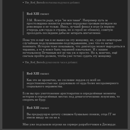
•
The_Red_Borsch
полчасика подумал и добавил:
Red-XIII
сказал:
З.Ы. Ясности ради, игра "не вся такая". Например путь за
простолюдина-лоялиста реально порадовал трезвым взглядом на
революции и не только. Имхо, лучший финал в игре (в первую
очередь для горда и страны, но и герой не обижен), советую
проходить последним дабы не затирать впечатление.
Пока что я ещё так и не вышел на эту концовку, но, судя по некоторым
случайным подслушиваниям-подглядываниям, уже что-то начал
понимать. История тоже показывала, что диктатура может выродиться в
тиранию, а то и вовсе быть тиранией изначально. И с нашим
почтальоном Печкиным всё не так уж и просто. Но я, конечно, ещё
сначала пройти должен, чтобы уже точно судить эту концовку.
•
The_Red_Borsch
думал около часа и добавил:
Red-XIII
сказал:
Как это не иронично, но сословие лордов со всей их
недостижимостью нас удерживало от куда более несоразмерного
социального неравенства.
Если вы про уничтожение аристократии в определённые моменты
истории в определённых местах под демагогическими лозунгами, то
спорить не буду.
Red-XIII
сказал:
Вы предыдущую цитату слишком буквально поняли, отца ГГ не
имели ввиду ни он ни я.
Мне уже подсказали игроки на сервере разработчиков в Дискорде.