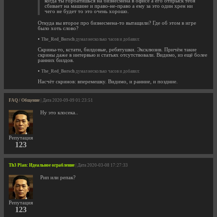
когда ты горбатишься на бизнесмена в офисе а его отпрыск тебя
сбивает на машине и право-не-право а ему за это один хрен ни
чего не будет то это очень хорошо.
Откуда вы второе про бизнесмена-то вытащили? Где об этом в игре
было хоть слово?
•
The_Red_Borsch
думал несколько часов и добавил:
Скрины-то, кстати, билдовые, ребятушки. Эксклюзив. Причём такие
скрины даже в интервью и статьях отсутствовали. Видимо, из ещё более
ранних билдов.
•
The_Red_Borsch
думал несколько часов и добавил:
Насчёт скринов: вперемешку. Видимо, и ранние, и поздние.
FAQ / Общение
| Дата 2020-09-09 01:23:51
Ну это клосека..
Репутация
123
Th3 Plan: Идеальное ограбление
| Дата 2020-03-08 17:27:33
Рип или репак?
Репутация
123