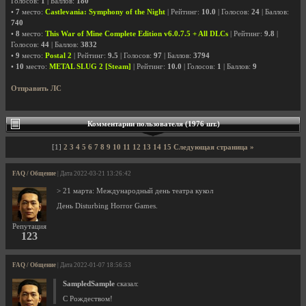
Голосов:
1
| Баллов:
180
•
7
место:
Castlevania: Symphony of the Night
| Рейтинг:
10.0
| Голосов:
24
| Баллов:
740
•
8
место:
This War of Mine Complete Edition v6.0.7.5 + All DLCs
| Рейтинг:
9.8
|
Голосов:
44
| Баллов:
3832
•
9
место:
Postal 2
| Рейтинг:
9.5
| Голосов:
97
| Баллов:
3794
•
10
место:
METAL SLUG 2 [Steam]
| Рейтинг:
10.0
| Голосов:
1
| Баллов:
9
Отправить ЛС
Комментарии пользователя (1976 шт.)
[1]
2
3
4
5
6
7
8
9
10
11
12
13
14
15
Следующая страница »
FAQ / Общение
| Дата 2022-03-21 13:26:42
> 21 марта: Международный день театра кукол
День Disturbing Horror Games.
Репутация
123
FAQ / Общение
| Дата 2022-01-07 18:56:53
SampledSample
сказал:
C Рождеством!