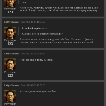
реп
Не моё это. Конечно, лучше, чем какой-нибудь блатняк, но всё равно
Репутация
не моё. А ещё хуже то, что сейчас это вышло в популярную музыку.
123
FAQ / Общение
| Дата 2021-10-11 11:35:52
SampledSample
сказал:
Как вам, рок на французском языке?
Я слышал только панк на спидране Ittle Dew. Ну неплохо (хотя к
Репутация
самому панку отношусь прохладнее, чем к металу и хард-року).
123
FAQ / Общение
| Дата 2021-10-09 20:35:14
Исак всё ещё в топе, смотрю.
Репутация
123
FAQ / Общение
| Дата 2021-10-09 16:36:39
Как же давно меня здесь не было.
Репутация