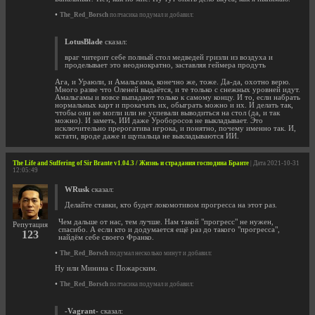
•
The_Red_Borsch
полчасика подумал и добавил:
LotusBlade
сказал:
враг читерит себе полный стол медведей гризли из воздуха и
проделывает это неоднократно, заставляя геймера продуть
Ага, и Ураюли, и Амальгамы, конечно же, тоже. Да-да, охотно верю.
Много разве что Оленей выдаётся, и те только с снежных уровней идут.
Амальгамы и вовсе выпадают только к самому концу. И то, если набрать
нормальных карт и прокачать их, обыграть можно и их. И делать так,
чтобы они не могли или не успевали выводиться на стол (да, и так
можно). И заметь, ИИ даже Уроборосов не выкладывает. Это
исключительно прерогатива игрока, и понятно, почему именно так. И,
кстати, вроде даже и щупальца не выкладываются ИИ.
The Life and Suffering of Sir Brante v1.04.3 / Жизнь и страдания господина Бранте
| Дата 2021-10-31
12:05:49
WRusk
сказал:
Делайте ставки, кто будет локомотивом прогресса на этот раз.
Чем дальше от нас, тем лучше. Нам такой "прогресс" не нужен,
Репутация
спасибо. А если кто и додумается ещё раз до такого "прогресса",
123
найдём себе своего Франко.
•
The_Red_Borsch
подумал несколько минут и добавил:
Ну или Минина с Пожарским.
•
The_Red_Borsch
полчасика подумал и добавил:
-Vagrant-
сказал: