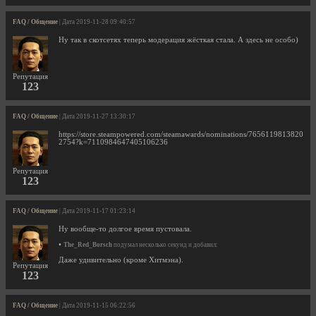
FAQ / Общение
| Дата 2019-11-28 09:40:57
Ну так в скотсетях теперь модерация жёсткая стала. А здесь не особо)
Репутация
123
FAQ / Общение
| Дата 2019-11-27 13:30:17
https://store.steampowered.com/steamawards/nominations/7656119813820
2754?k=7110984647405106236
Репутация
123
FAQ / Общение
| Дата 2019-11-17 01:23:14
Ну вообще-то долгое время пустовала.
•
The_Red_Borsch
подумал несколько секунд и добавил:
Даже удивительно (кроме Хитмэна).
Репутация
123
FAQ / Общение
| Дата 2019-11-15 06:22:56