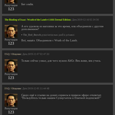
Бат элайв.
Репутация
123
The Binding of Isaac: Wrath of the Lamb v1.666 Eternal Edition
| Дата 2019-12-16 02:34:56
А его удалили из магазина за это время, или объединили с другим
дополнением?
•
The_Red_Borsch
думал несколько дней и добавил:
Репутация
Всё, нашёл. Объединили с Wrath of the Lamb.
123
FAQ / Общение
| Дата 2019-12-07 02:47:33
Только сейчас узнал, для чего нужен AltGr. Век живи, век учись.
Репутация
123
FAQ / Общение
| Дата 2019-12-01 11:44:48
Скоро ещё и ссылки на донат-сервисы в прямом эфире отключат.
"Пользуйтесь только нашим Суперчатом и Платной подпиской!"
Репутация
123