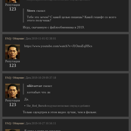
Репутация
123
Siteex
сказал:
Тебе это зачем? С какой целью пишешь? Какой гешефт со всего
этого получишь?
Игру, скачанную с файлообменника в 2019.
FAQ / Общение
| Дата 2019-11-01 02:38:01
https://www.youtube.com/watch?v=J1OmsEqHScs
Репутация
123
FAQ / Общение
| Дата 2019-10-29 09:37:18
nikivarvar
сказал:
хоттабыч что ли
Да.
Репутация
123
•
The_Red_Borsch
подумал несколько секунд и добавил:
Только саундтрек в этом видео лучше, чем в фильме.
FAQ / Общение
| Дата 2019-10-27 10:56:11
Я сюда с ночи не заходил.