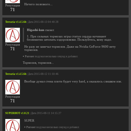
Ничего полезного...
Репутация
71
Terraria v1.4.5.6b
| Дата 2015-08-13 04:40:28
Higashi-kun
сказал:
1. При сильных тормозах игры статуи сердца начинают
безлимитно штопать оздоровлялки. Пользуйтесь, кому надо.
Репутация
Не разу не замечал тормозов. Даже на Nvidia GeForce 9600 нету
71
тормозов.
•
Pursuer
подумал несколько секунд и добавил:
Тормозов, тормозов...
Terraria v1.4.5.6b
| Дата 2015-08-12 11:10:46
Вообще думал стена плоти будет very hard, а оказалось слишком изи.
Репутация
71
SUPERHOT v1.0.21
| Дата 2015-08-11 14:15:27
SUPER
•
Pursuer
подумал несколько секунд и добавил: