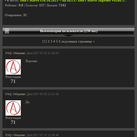
•
6
место:
Don't Starve v26.10.2023 + All DLCs / Don't Starve Together v428872
|
Рейтинг:
9.8
| Голосов:
157
| Баллов:
7342
Отправить ЛС
Комментарии пользователя (230 шт.)
[1]
2
3
4
5
Следующая страница »
FAQ / Общение
| Дата 2017-07-25 12:56:54
Хорошо.
Репутация
71
FAQ / Общение
| Дата 2017-07-25 12:55:10
Да.
Репутация
71
FAQ / Общение
| Дата 2017-07-25 12:38:48