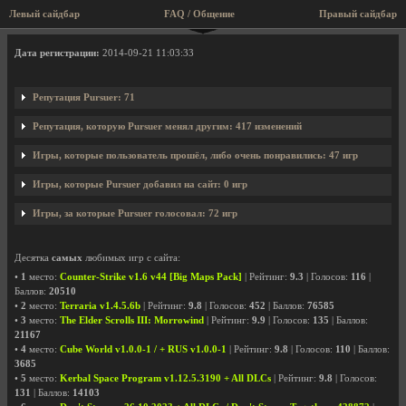
Левый сайдбар
FAQ / Общение
Правый сайдбар
Профиль пользователя Pursuer
Дата регистрации:
2014-09-21 11:03:33
Репутация Pursuer: 71
Репутация, которую Pursuer менял другим: 417 изменений
Игры, которые пользователь прошёл, либо очень понравились: 47 игр
Игры, которые Pursuer добавил на сайт: 0 игр
Игры, за которые Pursuer голосовал: 72 игр
Десятка
самых
любимых игр с сайта:
•
1
место:
Counter-Strike v1.6 v44 [Big Maps Pack]
| Рейтинг:
9.3
| Голосов:
116
|
Баллов:
20510
•
2
место:
Terraria v1.4.5.6b
| Рейтинг:
9.8
| Голосов:
452
| Баллов:
76585
•
3
место:
The Elder Scrolls III: Morrowind
| Рейтинг:
9.9
| Голосов:
135
| Баллов:
21167
•
4
место:
Cube World v1.0.0-1 / + RUS v1.0.0-1
| Рейтинг:
9.8
| Голосов:
110
| Баллов:
3685
•
5
место:
Kerbal Space Program v1.12.5.3190 + All DLCs
| Рейтинг:
9.8
| Голосов:
131
| Баллов:
14103