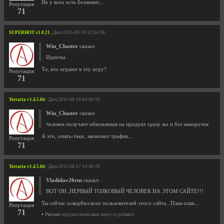
Не у всех есть безлимит...
Репутация
71
SUPERHOT v1.0.21
| Дата 2015-08-18 12:04:06
Win_Chaster
сказал:
Идиоты
Те, кто играют в эту игру?
Репутация
71
Terraria v1.4.5.6b
| Дата 2015-08-18 04:00:59
Win_Chaster
сказал:
человек получает обновления на продукт сразу же и без заморочек
А это, опять-таки, экономит трафик...
Репутация
71
Terraria v1.4.5.6b
| Дата 2015-08-17 14:46:19
Vladislav26rus
сказал:
ВОТ ОН ,ПЕРВЫЙ ТОЛКОВЫЙ ЧЕЛОВЕК НА ЭТОМ САЙТЕ!!!
Ты сейчас оскорбил всех пользователей этого сайта...Плак-плак...
Репутация
71
•
Pursuer
подумал несколько минут и добавил: