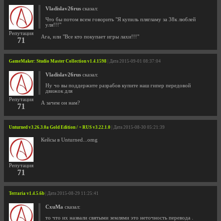
Vladislav26rus
сказал:
Что бы потом всем говорить "Я купиль плягламу за 38к люблей
уля!!!"
Репутация
Ага, или "Все кто покупает игры лахи!!!"
71
GameMaker: Studio Master Collection v1.4.1598
| Дата 2015-09-01 08:37:04
Vladislav26rus
сказал:
Ну чо вы поддержите разрабов купите наш гипер передовой
движок для
Репутация
А зачем он нам?
71
Unturned v3.26.3.0a Gold Edition / + RUS v3.22.1.0
| Дата 2015-08-30 05:21:39
Кейсы в Unturned...omg
Репутация
71
Terraria v1.4.5.6b
| Дата 2015-08-29 11:25:41
CxuMa
сказал:
то что их назвали святыми землями это неточность перевода .