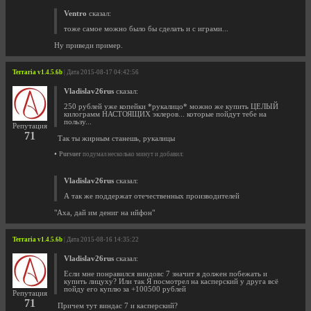
Ventro
сказал:
тоже самое можно было бы сделать и с играми...
Ну приведи пример.
Terraria v1.4.5.6b
| Дата 2015-08-17 04:42:56
Vladislav26rus
сказал:
250 рублей уже копейки *рукалицо* можно же купить ЦЕЛЫЙ
килограмм НАСТОЯЩИХ эклеров... которые пойдут тебе на
пользу...
Репутация
71
Так ты жирным станешь, рукалицы
•
Pursuer
подумал несколько минут и добавил:
Vladislav26rus
сказал:
А так же поддержат отечественных производителей
"Аха, дай им дениг на ийфон"
Terraria v1.4.5.6b
| Дата 2015-08-16 14:35:22
Vladislav26rus
сказал:
Если мне понравился виндовс 7 значит я должен побежать и
купить лицуху? Или так Я посмотрел на касперский у друга всё
пойду его куплю за +100500 рублей
Репутация
71
Причем тут виндас 7 и касперский?