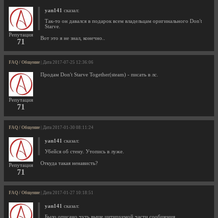
yan141
сказал:
Так-то он давался в подарок всем владельцам оригинального Don't
Starve.
Репутация
Вот это я не знал, конечно..
71
FAQ / Общение
| Дата 2017-07-25 12:36:06
Продам Don't Starve Together(steam) - писать в лс.
Репутация
71
FAQ / Общение
| Дата 2017-01-30 08:11:24
yan141
сказал:
Убейся об стену. Утопись в луже.
Откуда такая ненависть?
Репутация
71
FAQ / Общение
| Дата 2017-01-27 10:18:51
yan141
сказал:
Было описано чуть выше цитируемой части сообщения.