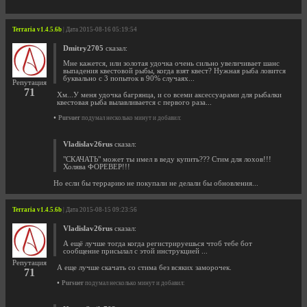
Terraria v1.4.5.6b
| Дата 2015-08-16 05:19:54
Dmitry2705
сказал:
Мне кажется, или золотая удочка очень сильно увеличивает шанс
выпадения квестовой рыбы, когда взят квест? Нужная рыба ловится
буквально с 3 попыток в 90% случаях...
Репутация
71
Хм...У меня удочка багрянца, и со всеми аксессуарами для рыбалки
квестовая рыба вылавливается с первого раза...
•
Pursuer
подумал несколько минут и добавил:
Vladislav26rus
сказал:
"СКАЧАТЬ" может ты имел в веду купить??? Стим для лохов!!!
Холява ФОРЕВЕР!!!
Но если бы террарию не покупали не делали бы обновления...
Terraria v1.4.5.6b
| Дата 2015-08-15 09:23:56
Vladislav26rus
сказал:
А ещё лучше тогда когда регистрируешься чтоб тебе бот
сообщение присылал с этой инструкцией ...
Репутация
А еще лучше скачать со стима без всяких заморочек.
71
•
Pursuer
подумал несколько минут и добавил: