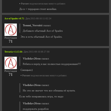
•
Pursuer
подумал несколько минут и добавил:
Да и + террария стоит копейки.
Ace of Spades v0.75
| Дата 2015-08-16 11:02:24
Tommi_Verrsitti
сказал:
Добавьте обычный Ace of Spades
Это и есть обычный Ace of Spades.
Репутация
71
Terraria v1.4.5.6b
| Дата 2015-08-16 08:27:00
Vladislav26rus
сказал:
Ребята в перёд я вас полностью поддерживаю!!!
Смищьно)
Репутация
71
•
Pursuer
подумал несколько минут и добавил:
Vladislav26rus
сказал:
Но это не значит что все обязаны её купить
Если тебе понравилась игра, то надо
Vladislav26rus
сказал:
поддержать разрабов