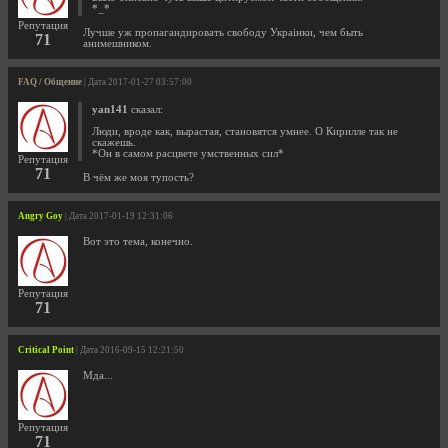
*_*
Репутация
Лучше уж пропагандировать свободу Украiнки, чем быть
71
анимешником.
FAQ / Общение
| Дата 2017-01-27 03:57:00
yan141
сказал:
Люди, вроде как, вырастая, становятся умнее. О Кирилле так не
скажешь.
*Он в самом расцвете умственных сил*
Репутация
71
В чём же моя тупость?
Angry Goy
| Дата 2017-01-19 12:31:06
Вот это тема, конечно.
Репутация
71
Critical Point
| Дата 2016-09-15 12:21:50
Мда...
Репутация
71