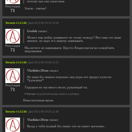
потому как они сказочные.
Репутация
Земли - святые!
71
Terraria v1.4.5.6b
| Дата 2015-08-19 13:18:43
Grelok
сказал:
Может еще войну развяжите по этому поводу? Все-таки это ваше
мнение, не надо его никому навязывать.
Репутация
Мы ничего не навязываем. Просто Владислав начал оскорблять
71
лицушников.
Terraria v1.4.5.6b
| Дата 2015-08-19 08:32:22
Vladislav26rus
сказал:
Не имея без лимита покупать лиц игры это придел тупости
*рукалицо*
Репутация
Террария не так много весит, рукалицый ты.
71
•
Pursuer
подумал несколько минут и добавил:
Невоспитанная мразь.
Terraria v1.4.5.6b
| Дата 2015-08-19 05:22:00
Vladislav26rus
сказал:
Когда у тебя полный без лимит это не имеет значения...