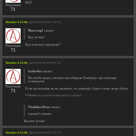
HOT
Репутация
71
Terraria v1.4.5.6b
| Дата 2015-08-08 12:38:10
Marovag1
сказал:
Бур лучше!
Бур в начале хардмода?
Репутация
71
Terraria v1.4.5.6b
| Дата 2015-08-08 08:07:29
Galardos
сказал:
На ютубе видео смотрел как убивали Плантеру при помощи
телепортов
Репутация
Если ты играешь не на эксперте, то плантеру будет очень легко убить.
71
•
Pursuer
подумал несколько минут и добавил:
Vladislav26rus
сказал:
ездовой слизень
Кролик лучше!
Terraria v1.4.5.6b
| Дата 2015-08-05 07:42:12