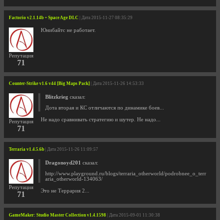
Factorio v2.1.14b + Space Age DLC
| Дата 2015-11-27 08:35:29
Юнибайтс не работает.
Репутация
71
Counter-Strike v1.6 v44 [Big Maps Pack]
| Дата 2015-11-26 14:53:33
Blitzkrieg
сказал:
Дота вторая и КС отличаются по динамике боев...
Не надо сравнивать стратегию и шутер. Не надо...
Репутация
71
Terraria v1.4.5.6b
| Дата 2015-11-26 11:09:57
Dragonoyd201
сказал:
http://www.playground.ru/blogs/terraria_otherworld/podrobnee_o_terr
aria_otherworld-134063/
Репутация
Это не Террария 2...
71
GameMaker: Studio Master Collection v1.4.1598
| Дата 2015-09-01 11:30:38