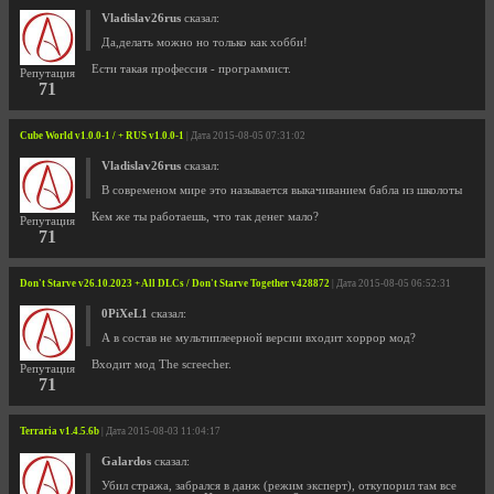
Vladislav26rus
сказал:
Да,делать можно но только как хобби!
Ести такая профессия - программист.
Репутация
71
Cube World v1.0.0-1 / + RUS v1.0.0-1
| Дата 2015-08-05 07:31:02
Vladislav26rus
сказал:
В современом мире это называется выкачиванием бабла из школоты
Кем же ты работаешь, что так денег мало?
Репутация
71
Don't Starve v26.10.2023 + All DLCs / Don't Starve Together v428872
| Дата 2015-08-05 06:52:31
0PiXeL1
сказал:
А в состав не мультиплеерной версии входит хоррор мод?
Входит мод The screecher.
Репутация
71
Terraria v1.4.5.6b
| Дата 2015-08-03 11:04:17
Galardos
сказал:
Убил стража, забрался в данж (режим эксперт), откупорил там все