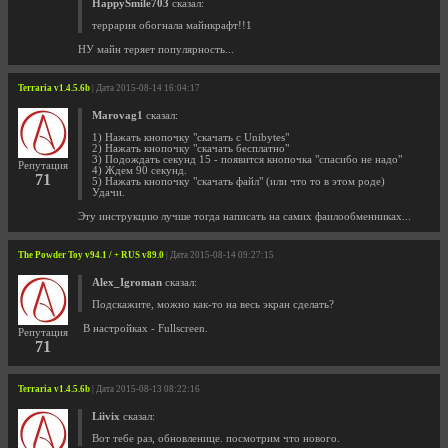
HappySmile703
сказал:
террария обогнала майнкрафт!!1
НУ майн теряет популярность...
Terraria v1.4.5.6b
| Дата 2015-08-14 16:04:17
Marovag1
сказал:
1) Нажать кнопочку "скачать с Unibytes"
2) Нажать кнопочку "скачать бесплатно"
3) Подождать секунд 15 - появится кнопочка "спасибо не надо"
Репутация
4) Ждем 90 секунд.
71
5) Нажать кнопочку "скачать файл" (или что то в этом роде)
Удачи.
Эту инструкцию лучше тогда написать на самих фаилообменниках...
The Powder Toy v94.1 / + RUS v89.0
| Дата 2015-08-14 09:27:15
Alex_Igroman
сказал:
Подскажите, можно как-то на весь экран сделать?
В настройках - Fullscreen.
Репутация
71
Terraria v1.4.5.6b
| Дата 2015-08-13 08:22:16
Liivix
сказал:
Вот тебе раз, обновленице. посмотрим что нового.