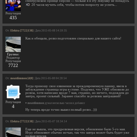
спектрумском Принце Персии — больше я в эту ловушку не попадусь
20 часов мучить себя, чтобы потом попросту не успеть...
Репутация
435
От:
Elektra [7722|138]
| Дата 2015-05-08 14:59:35
Как и обещали, релиз подготовлен специально для нашего сайта!
Группа:
Редактор
Репутация
7722
От:
meatdimmon [4|0]
| Дата 2015-05-08 04:28:54
Тогда приношу свои извинения за преждевременную панику, ввела в
заблуждение страница игры в стиме. Подумал, что УЖЕ обновили до
релиза, хотя написано вроде 7 мая, странно, но ничего, подождем до
завтра, проект сильный. Заранее спасибо за релизик завтрашний!
Репутация
•
meatdimmon
думал несколько часов и добавил:
4
Ну теперь вроде точно вышел полный релиз...)))
От:
Elektra [7722|138]
| Дата 2015-05-07 18:34:14
Еще не вышла, это предрелизная версия, обновление было 5-го мая.
Игру обновляют обычно ночью, так что завтра может быть будет уже
полная версия.