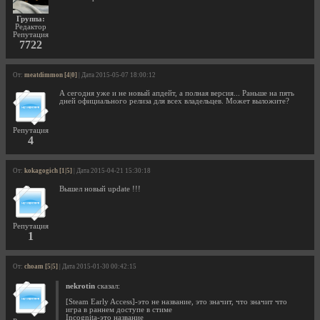
Группа:
Редактор
Репутация
7722
От:
meatdimmon [4|0]
| Дата 2015-05-07 18:00:12
А сегодня уже и не новый апдейт, а полная версия... Раньше на пять
дней официального релиза для всех владельцев. Может выложите?
Репутация
4
От:
kokagogich [1|5]
| Дата 2015-04-21 15:30:18
Вышел новый update !!!
Репутация
1
От:
choam [5|5]
| Дата 2015-01-30 00:42:15
nekrotin
сказал:
[Steam Early Access]-это не название, это значит, что значит что
игра в раннем доступе в стиме
Incognita-это название