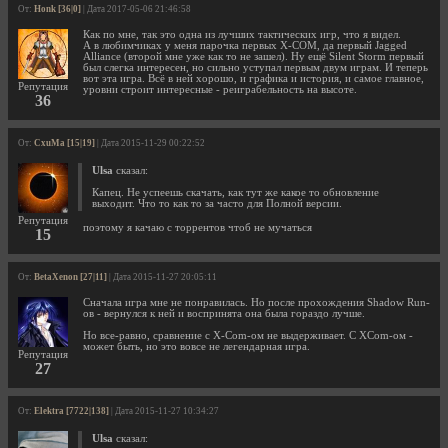
От:
Honk [36|0]
| Дата 2017-05-06 21:46:58
Как по мне, так это одна из лучших тактических игр, что я видел.
А в любимчиках у меня парочка первых X-COM, да первый Jagged
Alliance (второй мне уже как то не зашел). Ну ещё Silent Storm первый
был слегка интересен, но сильно уступал первым двум играм. И теперь
вот эта игра. Всё в ней хорошо, и графика и история, и самое главное,
Репутация
уровни строит интересные - реиграбельность на высоте.
36
От:
CxuMa [15|19]
| Дата 2015-11-29 00:22:52
Ulsa
сказал:
Капец. Не успеешь скачать, как тут же какое то обновление
выходит. Что то как то за часто для Полной версии.
Репутация
поэтому я качаю с торрентов чтоб не мучаться
15
От:
BetaXenon [27|11]
| Дата 2015-11-27 20:05:11
Сначала игра мне не понравилась. Но после прохождения Shadow Run-
ов - вернулся к ней и воспринята она была гораздо лучше.
Но все-равно, сравнение с X-Com-ом не выдерживает. С XCom-ом -
может быть, но это вовсе не легендарная игра.
Репутация
27
От:
Elektra [7722|138]
| Дата 2015-11-27 10:34:27
Ulsa
сказал: