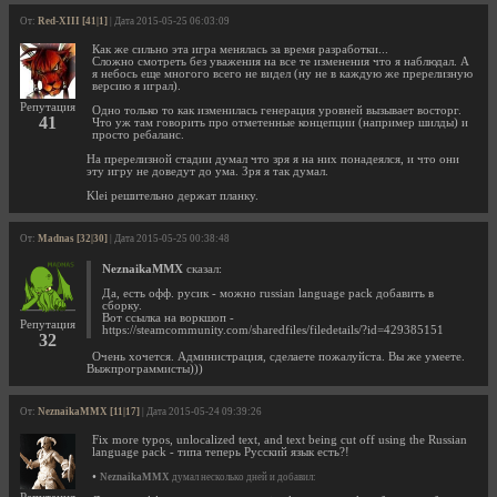
От:
Red-XIII [41|1]
| Дата 2015-05-25 06:03:09
Как же сильно эта игра менялась за время разработки...
Сложно смотреть без уважения на все те изменения что я наблюдал. А
я небось еще многого всего не видел (ну не в каждую же пререлизную
версию я играл).
Репутация
Одно только то как изменилась генерация уровней вызывает восторг.
41
Что уж там говорить про отметенные концепции (например шилды) и
просто ребаланс.
На пререлизной стадии думал что зря я на них понадеялся, и что они
эту игру не доведут до ума. Зря я так думал.
Klei решительно держат планку.
От:
Madnas [32|30]
| Дата 2015-05-25 00:38:48
NeznaikaMMX
сказал:
Да, есть офф. русик - можно russian language pack добавить в
сборку.
Вот ссылка на воркшоп -
Репутация
https://steamcommunity.com/sharedfiles/filedetails/?id=429385151
32
Очень хочется. Администрация, сделаете пожалуйста. Вы же умеете.
Выжпрограммисты)))
От:
NeznaikaMMX [11|17]
| Дата 2015-05-24 09:39:26
Fix more typos, unlocalized text, and text being cut off using the Russian
language pack - типа теперь Русский язык есть?!
•
NeznaikaMMX
думал несколько дней и добавил: