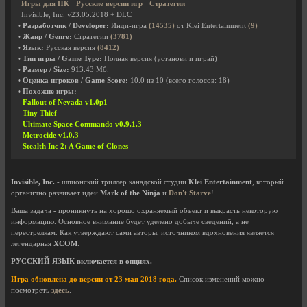
Игры для ПК
Русские версии игр
Стратегии
Invisible, Inc. v23.05.2018 + DLC
• Разработчик / Developer:
Инди-игра
(14535)
от Klei Entertainment
(9)
• Жанр / Genre:
Стратегии
(3781)
• Язык:
Русская версия
(8412)
• Тип игры / Game Type:
Полная версия (установи и играй)
• Размер / Size:
913.43 Мб.
• Оценка игроков / Game Score:
10.0
из
10
(всего голосов:
18
)
• Похожие игры:
-
Fallout of Nevada v1.0p1
-
Tiny Thief
-
Ultimate Space Commando v0.9.1.3
-
Metrocide v1.0.3
-
Stealth Inc 2: A Game of Clones
Invisible, Inc.
- шпионский триллер канадской студии
Klei Entertainment
, который
органично развивает идеи
Mark of the Ninja
и
Don't Starve
!
Ваша задача - проникнуть на хорошо охраняемый объект и выкрасть некоторую
информацию. Основное внимание будет уделено добыче сведений, а не
перестрелкам. Как утверждают сами авторы, источником вдохновения является
легендарная
XCOM
.
РУССКИЙ ЯЗЫК включается в опциях.
Игра обновлена до версии от 23 мая 2018 года.
Список изменений можно
посмотреть
здесь
.