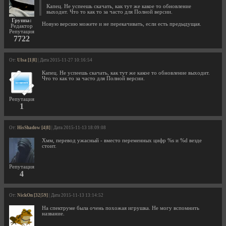
Капец. Не успеешь скачать, как тут же какое то обновление
выходит. Что то как то за часто для Полной версии.
Группа:
Новую версию можете и не перекачивать, если есть предыдущая.
Редактор
Репутация
7722
От:
Ulsa [1|8]
| Дата 2015-11-27 10:16:54
Капец. Не успеешь скачать, как тут же какое то обновление выходит.
Что то как то за часто для Полной версии.
Репутация
1
От:
HisShadow [4|8]
| Дата 2015-11-13 18:09:08
Хмм, перевод ужасный - вместо переменных цифр %s и %d везде
стоит.
Репутация
4
От:
NickOn [32|59]
| Дата 2015-11-13 13:14:52
На спектруме была очень похожая игрушка. Не могу вспомнить
название.