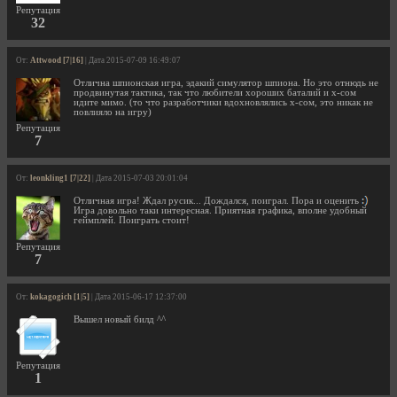
Репутация
32
От:
Attwood [7|16]
| Дата 2015-07-09 16:49:07
Отлична шпионская игра, эдакий симулятор шпиона. Но это отнюдь не
продвинутая тактика, так что любители хороших баталий и х-сом
идите мимо. (то что разработчики вдохновлялись х-сом, это никак не
повлияло на игру)
Репутация
7
От:
leonkling1 [7|22]
| Дата 2015-07-03 20:01:04
Отличная игра! Ждал русик... Дождался, поиграл. Пора и оценить
Игра довольно таки интересная. Приятная графика, вполне удобный
геймплей. Поиграть стоит!
Репутация
7
От:
kokagogich [1|5]
| Дата 2015-06-17 12:37:00
Вышел новый билд ^^
Репутация
1