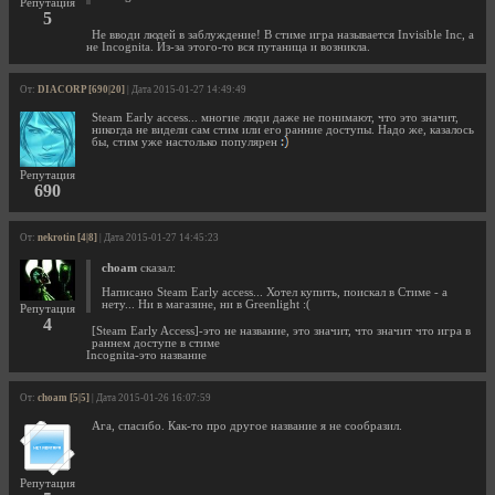
Репутация
5
Не вводи людей в заблуждение! В стиме игра называется Invisible Inc, а
не Incognita. Из-за этого-то вся путаница и возникла.
От:
DIACORP [690|20]
| Дата 2015-01-27 14:49:49
Steam Early access... многие люди даже не понимают, что это значит,
никогда не видели сам стим или его ранние доступы. Надо же, казалось
бы, стим уже настолько популярен
Репутация
690
От:
nekrotin [4|8]
| Дата 2015-01-27 14:45:23
choam
сказал:
Написано Steam Early access... Хотел купить, поискал в Стиме - а
нету... Ни в магазине, ни в Greenlight :(
Репутация
4
[Steam Early Access]-это не название, это значит, что значит что игра в
раннем доступе в стиме
Incognita-это название
От:
choam [5|5]
| Дата 2015-01-26 16:07:59
Ага, спасибо. Как-то про другое название я не сообразил.
Репутация