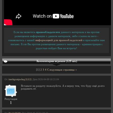
Если вы являетесь
правообладателем
данного материала и вы против
размещения информации о данном материале, либо ссылок на него -
ознакомьтесь с нашей
информацией для правообладателей
и присылайте нам
письмо. Если Вы против размещения данного материала - администрация с
радостью пойдет Вам на встречу!
Комментарии игроков (129 шт.)
[1]
2
3
4
Следующая страница »
От:
iuerhgxnipwhsg [1|12]
| Дата 2026-04-09 10:21:04
Встаньте на раздачу пожалуйста. А я верну тем, что буду ещё долго
раздавать её.
Репутация
1