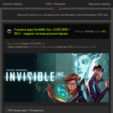
Левый сайдбар
FAQ / Общение
Пра
Описание игры, торрент, скриншоты, видео
Быстрый переход к:
ссылкам для скачивания
|
комментариям (129 шт.)
Скачать игру Invisible, Inc. v23.05.2018 +
Рейтинг:
10.0 (18)
| Баллы:
613
DLC - торрент, полная русская версия
Игру добавил
Elektra [7722|138]
, ред.
John2s [11866|1666]
| 2018-05-24 (обновлено) |
Стратегии (3781)
| Просмотров: 105640
• SGi навигация / Navigation: