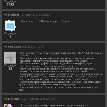
Репутация
7722
От:
kokagogich [1|5]
| Дата 2015-05-13 16:42:00
обновите игру
Вышла версия от 11 мая...
Репутация
1
От:
Chpock [13|2]
| Дата 2015-05-11 21:59:17
Недумал что у Klei получится настолько хорошо. На X-COM непохоже
совсем.
Имеется куча настроек сложности, такчто если вас не устраивает
геймплей - загляните туда и наверняка найдете, что искали.
Плюсы: стильная графика и озвучка, удобный интерфейс, куча
Репутация
настроек сложности, достойный генератор карт.
13
Минусы/недоработки: на миссию отправляются все агенты разом,
нельзя отправить скажем одного агента из 2х или 2х из 3х.
Хранилище базы имеет 4 слота, маловато будет, у меня один из агентов
таскал 5-6 вещей. Только не говорите что у нас настолько маленькая
база, что в карманах одного из агентов поместится больше!
Примечания: нельзя проламывать стены(совсем нельзя) или каким-либо
другим способом войти в комнату не через дверь.
Большой выбор вещей на покупку в миссии, но маленький выбор, на
базе.
От:
LotusBlade [435|211]
| Дата 2015-05-09 02:43:03
Ой не, был у меня опыт с ограничением времени на игру в