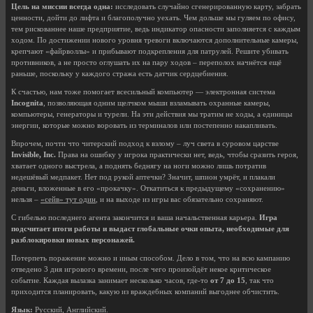
Цель на миссии всегда одна:
исследовать случайно сгенерированную карту, забрать
ценности, дойти до лифта и благополучно уехать. Чем дольше мы гуляем по офису,
тем рискованнее наше предприятие, ведь индикатор опасности заполняется с каждым
ходом. По достижении нового уровня тревоги включаются дополнительные камеры,
крепчают «файрволлы» и прибывают подкрепления для патрулей. Решите убивать
противников, а не просто оглушать их на пару ходов – переполох начнётся ещё
раньше, поскольку у каждого стража есть датчик сердцебиения.
К счастью, нам тоже помогает всесильный компьютер — электронная система
Incognita
, позволяющая одним щелчком мыши взламывать охранные камеры,
компьютеры, генераторы и турели. На эти действия мы тратим не ходы, а единицы
энергии, которые можно воровать из терминалов или постепенно накапливать.
Впрочем, почти что читерский подход к взлому – луч света в суровом царстве
Invisible, Inc.
Права на ошибку у игрока практически нет, ведь, чтобы сразить героя,
хватает одного выстрела, а поднять беднягу на ноги можно лишь потратив
недешёвый медпакет. Нет под рукой аптечки? Значит, шпион умрёт, и плакали
деньги, вложенные в его «прокачку». Откатиться к предыдущему «сохранению»
нельзя –
«сейв» тут один
, и на выходе из игры вас обязательно сохраняют.
С гибелью последнего агента закончится и ваша начальственная карьера.
Игра
подсчитает итоги работы и выдаст глобальные очки опыта, необходимые для
разблокировки новых персонажей.
Потерпеть поражение можно и иным способом. Дело в том, что на всю кампанию
отведено 3 дня игрового времени, после чего произойдёт некое критическое
событие. Каждая вылазка занимает несколько часов, где-то
от 7 до 15
, так что
приходится планировать, какую из враждебных компаний выгоднее обчистить.
Язык:
Русский, Английский.