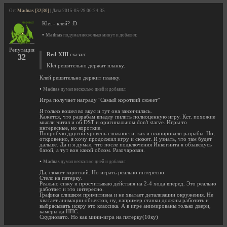
От:
Madnas [32|30]
| Дата 2015-05-29 00:24:35
Klei - клей? :D
•
Madnas
подумал несколько минут и добавил:
Репутация
Red-XIII
сказал:
32
Klei решительно держат планку.
Клей решительно держит планку.
•
Madnas
думал несколько дней и добавил:
Игра получает награду "Самый короткий сюжет"
Я только вошел во вкус и тут она закончилась.
Кажется, что разрабам впадлу пилить полноценную игру. Кст. похожие
мысли читал и об DST и оригинальном don't starve. Игры то
интересные, но короткие.
Попробую другой уровень сложности, как и планировали разрабы. Но,
откровенно, я хочу продолжил игру и сюжет. И узнать, что там будет
дальше. Да и я думал, что после подключения Инкогнита я обзаведусь
базой, а тут вон какой облом. Разочарован.
•
Madnas
думал несколько дней и добавил:
Да, сюжет короткий. Но играть реально интересно.
Стелс на пятерку.
Реально сижу и просчитываю действия на 2-4 хода вперед. Это реально
работает и это интересно.
Графика слишком примитивна и не хватает детализации окружения. Не
хватает анимации объектов, ну, например станки должны работать и
выбрасывать искру это классика. А в игре анимированы только двери,
камеры да НПС.
Скудновато. Но как мини-игра на пятерку(10ку)