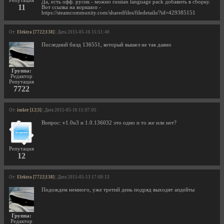
Репутация
Да, есть офф. русик - можно russian language pack добавить в сборку.
11
Вот ссылка на воркшоп -
https://steamcommunity.com/sharedfiles/filedetails/?id=429385151
От:
Elektra [7722|138]
| Дата 2015-05-16 15:51:40
Последний билд 136551, который вышел не так давно
Группа:
Редактор
Репутация
7722
От:
imker [12|3]
| Дата 2015-05-16 15:07:05
Вопрос: v1.0u3 и 1.0.136032 это одно и то же или нет?
Репутация
12
От:
Elektra [7722|138]
| Дата 2015-05-13 17:08:13
Подождем немного, уже третий день подряд выходят апдейты
Группа:
Редактор