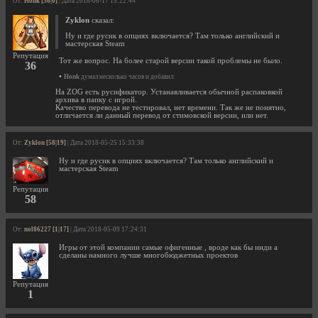
От:
Honk [36|0]
| Дата 2018-06-17 15:22:44
Zyklon
сказал:
Ну и где русик в опциях включается? Там только английский и
мастерская Steam
Репутация
Тот же вопрос. На более старой версии такой проблемы не было.
36
•
Honk
думал несколько часов и добавил:
На ZOG есть русификатор. Устанавливается обычной распаковкой
архива в папку с игрой.
Качество перевода не тестировал, нет времени. Так же не понятно,
отличается ли данный перевод от стимовской версии, или нет.
От:
Zyklon [58|19]
| Дата 2018-05-25 15:33:38
Ну и где русик в опциях включается? Там только английский и
мастерская Steam
Репутация
58
От:
nol86227 [1|17]
| Дата 2018-05-09 17:24:31
Игры от этой компании самые офигенные , вроде как бы инди а
сделаны намного лучше многобюджетных проектов
Репутация
1