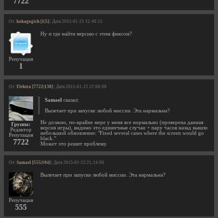
7722
От:
kokagogich [1|5]
| Дата 2015-01-25 12:40:15
Ну и где найти версию с этим фиксом?
Репутация
1
От:
Elektra [7722|138]
| Дата 2015-01-22 22:08:08
Samael
сказал:
Вылетает при запуске любой миссии. Эта нармальна?
Не должно, по-крайне мере у меня все нормально (проверена данная
Группа:
версия игры), видимо это единичные случаи + пару часов назад вышло
Редактор
небольшой обновление: "Fixed several cases where the screen would go
Репутация
black."
7722
Может это решит проблему.
От:
Samael [555|104]
| Дата 2015-01-22 21:24:06
Вылетает при запуске любой миссии. Эта нармальна?
Репутация
555