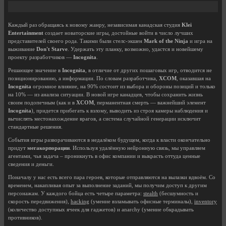
Каждый раз обращаясь к новому жанру, независимая канадская студия
Klei
Entertainment
создает новаторские игры, достойные войти в число лучших
представителей своего рода. Такими были стелс-экшен
Mark of the Ninja
и игра на
выживание
Don't Starve
. Удержать эту планку, возможно, удастся и новейшему
проекту разработчиков —
Incognita
.
Решающее значение в
Incognita
, в отличие от других пошаговых игр, отводится не
позиционированию, а информации. По словам разработчика,
XCOM
, оказавшая на
Incognita
огромное влияние, на 90% состоит из выбора и обороны позиций и только
на 10% — из анализа ситуации. В новой игре канадцев, чтобы сохранить жизнь
своим подопечным (как и в
XCOM
, перманентная смерть — важнейший элемент
Incognita
), придется прибегать к взлому, выводить из строя камеры наблюдения и
вычислять местонахождение врагов, а система случайной генерации исключит
стандартные решения.
События игры разворачиваются в недалёком будущем, когда к власти окончательно
придут
мегакорпорации
. Используя удалённую нейронную связь, мы управляем
агентами, чья задача – проникнуть в офис компании и выкрасть оттуда ценные
сведения и деньги.
Поначалу у нас есть всего пара героев, которые отправляются на вылазки вдвоём. Со
временем, накапливая опыт за выполнение заданий, мы получим доступ к другим
персонажам. У каждого бойца есть четыре параметра:
stealth
(бесшумность и
скорость передвижения),
hacking
(умение взламывать офисные терминалы),
inventory
(количество доступных ячеек для гаджетов) и anarchy (умение обкрадывать
противников).