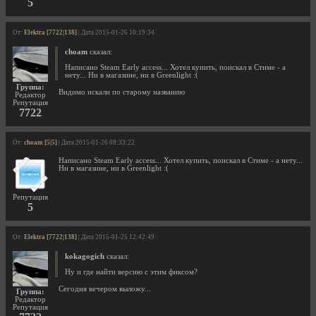
5
От:
Elektra [7722|138]
| Дата 2015-01-26 10:19:34
choam
сказал:
Написано Steam Early access... Хотел купить, поискал в Стиме - а
нету... Ни в магазине, ни в Greenlight :(
Группа:
Видимо искали по старому названию
Редактор
Репутация
7722
От:
choam [5|5]
| Дата 2015-01-26 08:33:22
Написано Steam Early access... Хотел купить, поискал в Стиме - а нету...
Ни в магазине, ни в Greenlight :(
Репутация
5
От:
Elektra [7722|138]
| Дата 2015-01-25 12:42:49
kokagogich
сказал:
Ну и где найти версию с этим фиксом?
Сегодня вечером выложу...
Группа:
Редактор
Репутация