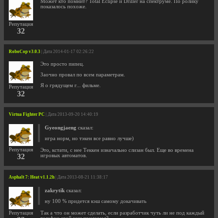
Может кто помнит? Total Eclipse и Driller на спектруме. По ролику
показалось похоже.
Репутация
32
RoboCop v3.0.3
| Дата 2014-01-17 02:26:22
Это просто пипец.
Заочно провал по всем параметрам.
Я о грядущем г... фильме.
Репутация
32
Virtua Fighter PC
| Дата 2013-09-20 14:40:19
Gyeongjaeng
сказал:
игра норм, но тэкен все равно лучше)
Репутация
Это, кстати, с нее Теккен изначально слизан был. Еще во времена
32
игровых автоматов.
Asphalt 7: Heat v1.1.2h
| Дата 2013-08-21 11:38:17
zakrytik
сказал:
ну 100 % придется кэш самому докачивать
Репутация
Так а что он может сделать, если разработчик чуть ли не под каждый