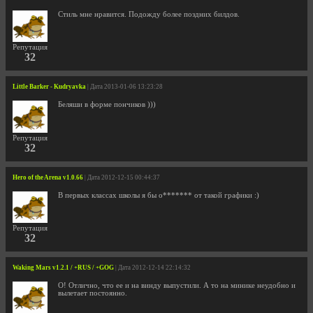
Cтиль мне нравится. Подожду более поздних билдов.
Репутация
32
Little Barker - Kudryavka
| Дата 2013-01-06 13:23:28
Беляши в форме пончиков )))
Репутация
32
Hero of the Arena v1.0.66
| Дата 2012-12-15 00:44:37
В первых классах школы я бы о******* от такой графики :)
Репутация
32
Waking Mars v1.2.1 / +RUS / +GOG
| Дата 2012-12-14 22:14:32
О! Отлично, что ее и на винду выпустили. А то на минике неудобно и
вылетает постоянно.