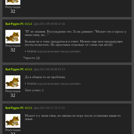
Репутация
32
Bad Piggies PC v1.5.1
| Дата 2012-09-28 08:41:50
"И" не лишняя. Рассуждение это. Если длиннее: "Может это и просо у
меня глюк, но..."
Больше не к чему придраться в ответ. Можно еще мои предыдущие
посты полистать. Но приставок отдельно от слова там нет)))
Репутация
32
•
NickOn
подумал несколько секунд и добавил:
*просто )))
Bad Piggies PC v1.5.1
| Дата 2012-09-28 00:03:14
Да в общем-то не проблема.
•
NickOn
подумал несколько секунд и добавил:
Зато успел :)
Репутация
32
Bad Piggies PC v1.5.1
| Дата 2012-09-27 23:27:31
Может и у меня глюк, но иконка на игру после установки какая-то
левая.
Репутация