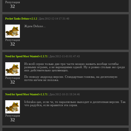
Репутация
32
Pocket Tanks Deluxe v2.1.2
| Дата 2012-12-14 17:31:40
Ждем Deluxe...
Репутация
32
Need for Speed Most Wanted v1.3.71
| Дата 2012-11-01 01:47:43
Из всей серии только две-три части можно назвать вообще хотябы
разными играми, а не вариациями одной. Ну и ровно столько же среди
них действительно цепляющих.
По поводу андроид-версии. Стандартная гонялка, на десктопную
Репутация
почти ничем не похожа.
32
Need for Speed Most Wanted v1.3.71
| Дата 2012-10-31 19:34:46
Ichiraku-san, если че, то параллельно выходит и десктопная версия. Так
что радуйся, если нравится эта серия.
Репутация
32