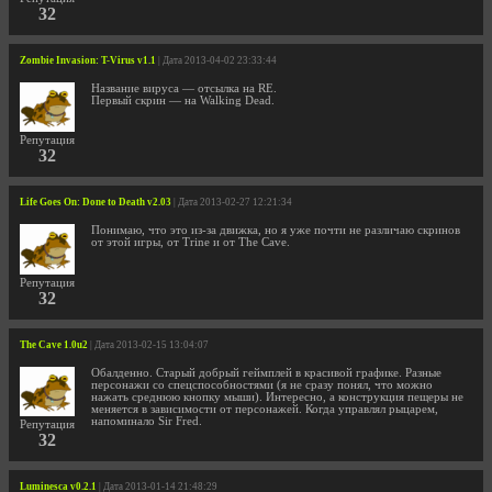
32
Zombie Invasion: T-Virus v1.1
| Дата 2013-04-02 23:33:44
Название вируса — отсылка на RE.
Первый скрин — на Walking Dead.
Репутация
32
Life Goes On: Done to Death v2.03
| Дата 2013-02-27 12:21:34
Понимаю, что это из-за движка, но я уже почти не различаю скринов
от этой игры, от Trine и от The Cave.
Репутация
32
The Cave 1.0u2
| Дата 2013-02-15 13:04:07
Обалденно. Старый добрый геймплей в красивой графике. Разные
персонажи со спецспособностями (я не сразу понял, что можно
нажать среднюю кнопку мыши). Интересно, а конструкция пещеры не
меняется в зависимости от персонажей. Когда управлял рыцарем,
напоминало Sir Fred.
Репутация
32
Luminesca v0.2.1
| Дата 2013-01-14 21:48:29