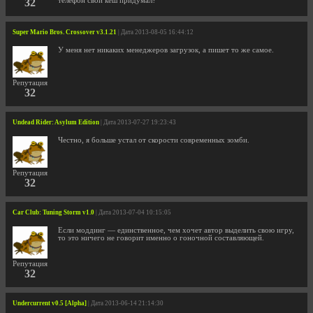
32
телефон свой кеш придумал?
Super Mario Bros. Crossover v3.1.21
| Дата 2013-08-05 16:44:12
У меня нет никаких менеджеров загрузок, а пишет то же самое.
Репутация
32
Undead Rider: Asylum Edition
| Дата 2013-07-27 19:23:43
Честно, я больше устал от скорости современных зомби.
Репутация
32
Car Club: Tuning Storm v1.0
| Дата 2013-07-04 10:15:05
Если моддинг — единственное, чем хочет автор выделить свою игру,
то это ничего не говорит именно о гоночной составляющей.
Репутация
32
Undercurrent v0.5 [Alpha]
| Дата 2013-06-14 21:14:30