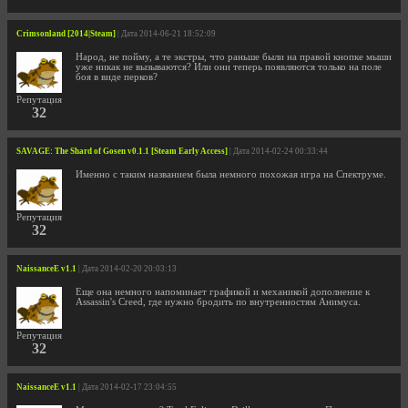
Crimsonland [2014|Steam]
| Дата 2014-06-21 18:52:09
Народ, не пойму, а те экстры, что раньше были на правой кнопке мыши
уже никак не вызываются? Или они теперь появляются только на поле
боя в виде перков?
Репутация
32
SAVAGE: The Shard of Gosen v0.1.1 [Steam Early Access]
| Дата 2014-02-24 00:33:44
Именно с таким названием была немного похожая игра на Спектруме.
Репутация
32
NaissanceE v1.1
| Дата 2014-02-20 20:03:13
Еще она немного напоминает графикой и механикой дополнение к
Assassin's Creed, где нужно бродить по внутренностям Анимуса.
Репутация
32
NaissanceE v1.1
| Дата 2014-02-17 23:04:55