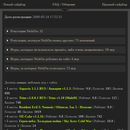
Левый сайдбар
FAQ / Общение
Правый сайдбар
Профиль пользователя NickOn
Дата регистрации:
2009-05-24 17:52:51
Репутация NickOn: 32
Репутация, которую NickOn менял другим: 73 изменений
Игры, которые пользователь прошёл, либо очень понравились: 59 игр
Игры, которые NickOn добавил на сайт: 4 игр
Игры, за которые NickOn голосовал: 73 игр
Десятка
самых
любимых игр с сайта:
•
1
место:
Aquaria 1.1.1 RUS / Аквария v1.1.3
| Рейтинг:
9.8
| Голосов:
105
| Баллов:
888
•
2
место:
Trine v1.0.0.1 RUS / Trine v1.10 [Multi9]
| Рейтинг:
9.8
| Голосов:
125
|
Баллов:
748
•
3
место:
Resident Evil 3: Nemesis / Обитель Зла 3 - Немезис
| Рейтинг:
9.9
|
Голосов:
48
| Баллов:
1019
•
4
место:
OE-Cake v1.1.1b
| Рейтинг:
9.8
| Голосов:
108
| Баллов:
742
•
5
место:
Герои неба: Холодная война / Sky Aces: Cold War
| Рейтинг:
10.0
|
Голосов:
1
| Баллов:
24