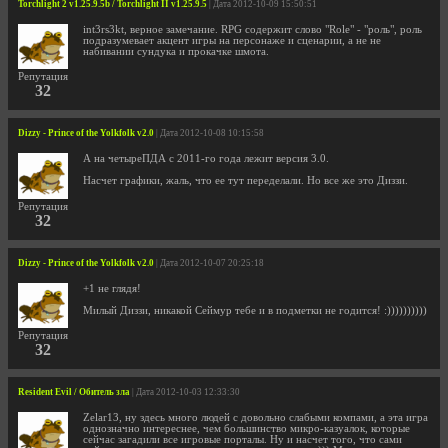
Torchlight 2 v1.25.9.5b / Torchlight II v1.25.9.5
| Дата 2012-10-09 15:50:51
int3rs3kt, верное замечание. RPG содержит слово "Role" - "роль", роль
подразумевает акцент игры на персонаже и сценарии, а не не
набивании сундука и прокачке шмота.
Репутация
32
Dizzy - Prince of the Yolkfolk v2.0
| Дата 2012-10-08 10:15:58
А на четыреПДА с 2011-го года лежит версия 3.0.
Насчет графики, жаль, что ее тут переделали. Но все же это Диззи.
Репутация
32
Dizzy - Prince of the Yolkfolk v2.0
| Дата 2012-10-07 20:25:18
+1 не глядя!
Милый Диззи, никакой Сеймур тебе и в подметки не годится! :))))))))))
Репутация
32
Resident Evil / Обитель зла
| Дата 2012-10-03 12:33:30
Zelar13, ну здесь много людей с довольно слабыми компами, а эта игра
однозначно интереснее, чем большинство микро-казуалок, которые
сейчас загадили все игровые порталы. Ну и насчет того, что сами