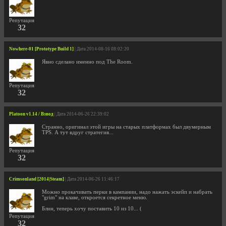
Репутация
32
Nowhere-01 [Prototype Build 1]
| Дата 2014-08-16 08:02:20
Явно сделано именно под The Room.
Репутация
32
Platoon v1.14 / Взвод
| Дата 2014-06-26 22:39:02
Странно, оригинал этой игры на старых платформах был двумерным
TPS. А тут вдруг стратегия...
Репутация
32
Crimsonland [2014|Steam]
| Дата 2014-06-26 11:46:17
Можно прокачивать перки в кампании, надо нажать эскейп и набрать
"grim" на клаве, откроется секретное меню.
Блин, теперь хочу поставить 10 из 10... (
Репутация
32