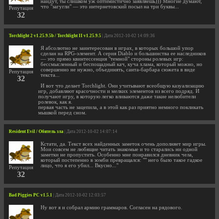
найдут, ты слишком уж оптимистично заявляешь))) Многие думают,
что "загугли" — это интернетовский посыл на три буквы...
Репутация
32
Torchlight 2 v1.25.9.5b / Torchlight II v1.25.9.5
| Дата 2012-10-02 14:09:36
Я абсолютно не заинтересован в играх, в которых большой упор
сделан на RPG-элемент. А серия Diablo и большинства ее наследников
— это прямо квинтессенция "темной" стороны ролевых игр:
бессмысленный и беспощадный кач, куча хлама, который можно, но
совершенно не нужно, объединять, санта-барбара сюжета в виде
Репутация
текста...
32
И вот что делает Torchlight. Они учитывают всеобщую казуализацию
игр, добавляют красочности и мелких элементов из всего подряд. И
получают игру, в которую легко вливаются даже такие нелюбители
ролевок, как я.
первая часть не зацепила, а в этой как раз приятно немного покликать
мышкой перед сном.
Resident Evil / Обитель зла
| Дата 2012-10-02 14:07:14
Кстати, да. Текст всех найденных заметок очень дополняет мир игры.
Мои совсем не любящие читать знакомые и то старались ни одной
заметки не пропустить. Особенно мне понравился дневник чела,
который постепенно в зомби превращался: "" него было такое гадкое
лицо, что я его убил... Вкусно..."
Репутация
32
Bad Piggies PC v1.5.1
| Дата 2012-10-02 12:03:57
Ну вот я и собрал армию граммаров. Согласен на рядового.