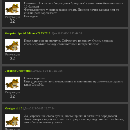
Оп-оп-оп. На словах "подводная бродилка" я уже готов был поставить
10 баллов)
Фатальная тяга у меня к таким играм. Причем почти каждая чем-то
сильно разочаровывает.
Поглядим.
Репутация
32
Gunpoint: Special Edition v22.05.2015
| Дата 2013-06-10 15:44:51
Проходил еще не полную. Сейчас эту прохожу. Очень хорошо
сбалансировано между сложностью и интересностью.
Репутация
32
Japanese Crosswords
| Дата 2013-04-15 12:31:56
Очень хорошо.
Еще управление, автозачеркивание и заполнение промежутков сделать
как в CrossMe.
Репутация
32
Grudger v1.1.3
| Дата 2013-04-15 12:07:34
Да, управление стало лучше, новые трюки и элементы порадовали.
Хоть поверх старой не ставится, с радостью пройду заново, тем более,
что обещали новые уровни.
Репутация