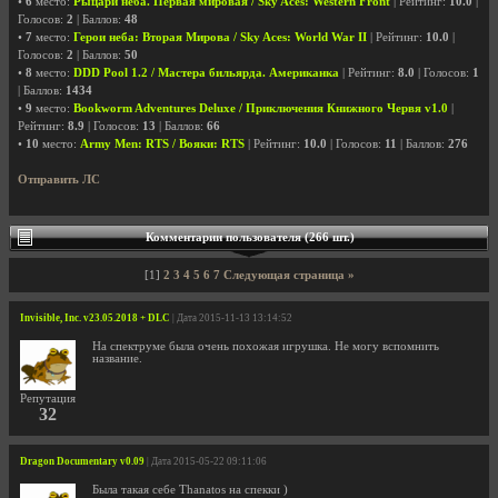
•
6
место:
Рыцари неба. Первая мировая / Sky Aces: Western Front
| Рейтинг:
10.0
|
Голосов:
2
| Баллов:
48
•
7
место:
Герои неба: Вторая Мирова / Sky Aces: World War II
| Рейтинг:
10.0
|
Голосов:
2
| Баллов:
50
•
8
место:
DDD Pool 1.2 / Мастера бильярда. Американка
| Рейтинг:
8.0
| Голосов:
1
| Баллов:
1434
•
9
место:
Bookworm Adventures Deluxe / Приключения Книжного Червя v1.0
|
Рейтинг:
8.9
| Голосов:
13
| Баллов:
66
•
10
место:
Army Men: RTS / Вояки: RTS
| Рейтинг:
10.0
| Голосов:
11
| Баллов:
276
Отправить ЛС
Комментарии пользователя (266 шт.)
[1]
2
3
4
5
6
7
Следующая страница »
Invisible, Inc. v23.05.2018 + DLC
| Дата 2015-11-13 13:14:52
На спектруме была очень похожая игрушка. Не могу вспомнить
название.
Репутация
32
Dragon Documentary v0.09
| Дата 2015-05-22 09:11:06
Была такая себе Thanatos на спекки )