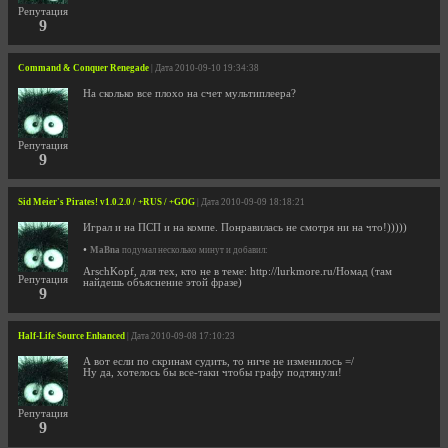
Репутация
9
Command & Conquer Renegade
| Дата 2010-09-10 19:34:38
На сколько все плохо на счет мультиплеера?
Репутация
9
Sid Meier's Pirates! v1.0.2.0 / +RUS / +GOG
| Дата 2010-09-09 18:18:21
Играл и на ПСП и на компе. Понравилась не смотря ни на что!)))))
•
MaBna
подумал несколько минут и добавил:
ArschKopf, для тех, кто не в теме: http://lurkmore.ru/Номад (там
Репутация
найдешь объяснение этой фразе)
9
Half-Life Source Enhanced
| Дата 2010-09-08 17:10:23
А вот если по скринам судить, то ниче не изменилось =/
Ну да, хотелось бы все-таки чтобы графу подтянули!
Репутация
9