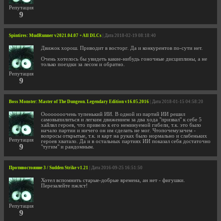
Репутация
9
Spintires: MudRunner v2021.04.07 + All DLCs
| Дата 2018-02-19 08:18:40
Движок хорош. Приводит в восторг. Да и конкурентов по-сути нет.
Очень хотелось бы увидеть какие-нибудь гоночные дисциплины, а не
только поездки за лесом и обратно.
Репутация
9
Boss Monster: Master of The Dungeon. Legendary Edition v16.05.2016
| Дата 2018-01-15 04:58:20
Оооооооочень тупенький ИИ. В одной из партий ИИ решил
самовыпилиться и легким движением за два хода "призвал" к себе 5
хайлвл героев, что привело к его неминуемой гибели, т.к. это было
начало партии и ничего он им сделать не мог. Чтопочемузачем -
вопросы открытые, т.к. и карт на руках было нормально и слабеньких
Репутация
героев хватало. Да и в остальных партиях ИИ показал себя достаточно
9
"тугим" и рандомным.
Противостояние 3 / Sudden Strike v1.21
| Дата 2016-09-25 16:51:50
Хотел вспомнить старые-добрые времена, ан нет - фигушки.
Перезалейте пжлст!
Репутация
9