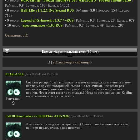
•
7
место:
WarCraft III - Frozen Throne v1.30 / WarCraft 3 - Frozen Throne v1.30
|
Рейтинг:
9.9
| Голосов:
108
| Баллов:
14883
•
8
место:
Half-Life v1.1.2.1 [No Steam] RUS
| Рейтинг:
9.8
| Голосов:
154
| Баллов:
7187
•
9
место:
Legend of Grimrock v1.3.7 / +RUS
| Рейтинг:
9.8
| Голосов:
28
| Баллов:
679
•
10
место:
Spectromancer v1.03 RUS
| Рейтинг:
9.7
| Голосов:
49
| Баллов:
287
Отправить ЛС
Комментарии пользователя (80 шт.)
[1]
2
Следующая страница »
PEAK v1.50.b
| Дата 2025-11-26 19:55:56
Сначала распробовал в пиратке, а затем не выдержал и купил в стиме,
подтянул друзей-товарищей, выполнил все ачивки, несколько раз
пытался заспидранить но быстрее 25 минут пока не получалось
пройти. Что я этим всем хочу сказать? Игра просто шикарная. Крайне
настоятельно советую затестить.
Репутация
9
Call Of Doom Tarkov =VENDETTA= v09.05.2026
| Дата 2025-01-28 03:26:48
Для меня этот мод стал открытием)) Очень... необычное сочетание,
при чем играть очень даже приятно.