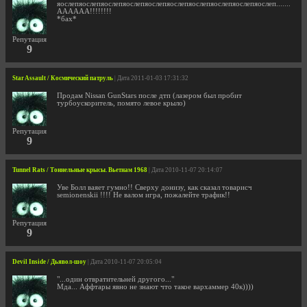
яослепяослепяослепяослепяослепяослепяослепяослепяослепяослеп.......
АААААА!!!!!!!!
*бах*
Репутация
9
Star Assault / Космический патруль
| Дата 2011-01-03 17:31:32
Продам Nissan GunStars после дтп (лазером был пробит
турбоускоритель, помято левое крыло)
Репутация
9
Tunnel Rats / Тоннельные крысы. Вьетнам 1968
| Дата 2010-11-07 20:14:07
Уве Болл ваяет гумно!! Сверху донизу, как сказал товарисч
semionenskii !!!! Не валом игра, пожалейте трафик!!
Репутация
9
Devil Inside / Дьявол-шоу
| Дата 2010-11-07 20:05:04
"...один отвратительней другого..."
Мда... Аффтары явно не знают что такое вархаммер 40к))))