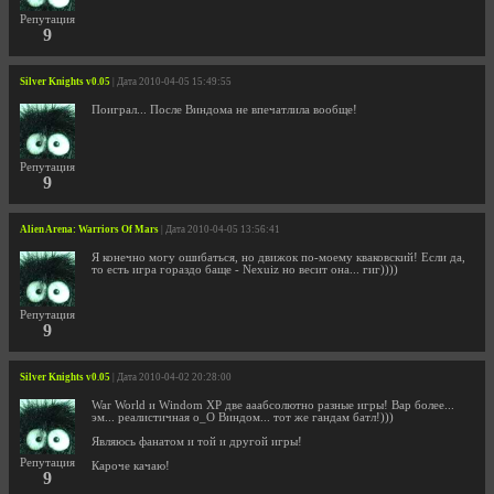
Репутация
9
Silver Knights v0.05
| Дата 2010-04-05 15:49:55
Поиграл... После Виндома не впечатлила вообще!
Репутация
9
Alien Arena: Warriors Of Mars
| Дата 2010-04-05 13:56:41
Я конечно могу ошибаться, но движок по-моему кваковский! Если да,
то есть игра гораздо баще - Nexuiz но весит она... гиг))))
Репутация
9
Silver Knights v0.05
| Дата 2010-04-02 20:28:00
War World и Windom XP две ааабсолютно разные игры! Вар более...
эм... реалистичная о_О Виндом... тот же гандам батл!)))
Являюсь фанатом и той и другой игры!
Репутация
Кароче качаю!
9