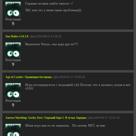
Серваки полные найти тяжело =/
ЗЫ: или это у меня такие проблемы)))
Репутация
9
Star Ruler v1.0.1.8
| Дата 2010-08-23 14:39:26
Выложите Nexus, она куда круче!!!!
Репутация
9
Age of Castles / Гранитные бастионы
| Дата 2010-04-17 13:06:20
Игра ассоциируется с подушкой х))) Потому что я засыпал, играя в нее
х)))))
Репутация
9
Aurora Watching: Gorky Zero / Горький Зеро 2: В лучах Авроры
| Дата 2010-04-17 13:02:10
Меня игра как-то не зацепила... По-моему МГС лучше.