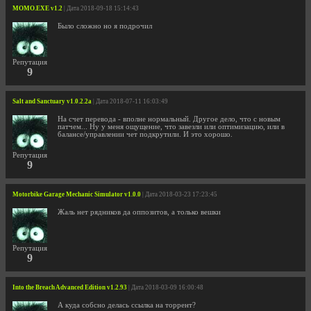
MOMO.EXE v1.2
| Дата 2018-09-18 15:14:43
Было сложно но я подрочил
Репутация
9
Salt and Sanctuary v1.0.2.2a
| Дата 2018-07-11 16:03:49
На счет перевода - вполне нормальный. Другое дело, что с новым
патчем... Ну у меня ощущение, что завезли или оптимизацию, или в
балансе/управлении чет подкрутили. И это хорошо.
Репутация
9
Motorbike Garage Mechanic Simulator v1.0.0
| Дата 2018-03-23 17:23:45
Жаль нет рядников да оппозитов, а только вешки
Репутация
9
Into the Breach Advanced Edition v1.2.93
| Дата 2018-03-09 16:00:48
А куда собсно делась ссылка на торрент?