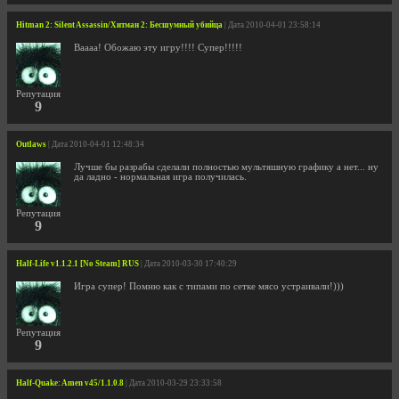
Hitman 2: Silent Assassin/Хитман 2: Бесшумный убийца
| Дата 2010-04-01 23:58:14
Ваааа! Обожаю эту игру!!!! Супер!!!!!
Репутация
9
Outlaws
| Дата 2010-04-01 12:48:34
Лучше бы разрабы сделали полностью мультяшную графику а нет... ну
да ладно - нормальная игра получилась.
Репутация
9
Half-Life v1.1.2.1 [No Steam] RUS
| Дата 2010-03-30 17:40:29
Игра супер! Помню как с типами по сетке мясо устраивали!)))
Репутация
9
Half-Quake: Amen v45/1.1.0.8
| Дата 2010-03-29 23:33:58