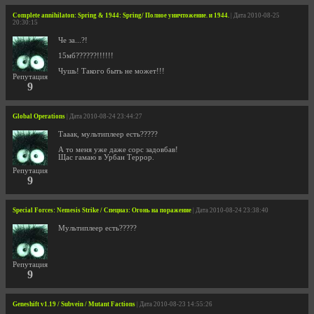
Complete annihilaton: Spring & 1944: Spring/ Полное уничтожение. и 1944.
| Дата 2010-08-25
20:30:15
Че за...?!
15мб??????!!!!!!
Чушь! Такого быть не может!!!
Репутация
9
Global Operations
| Дата 2010-08-24 23:44:27
Тааак, мультиплеер есть?????
А то меня уже даже сорс задовбав!
Щас гамаю в Урбан Террор.
Репутация
9
Special Forces: Nemesis Strike / Спецназ: Огонь на поражение
| Дата 2010-08-24 23:38:40
Мультиплеер есть?????
Репутация
9
Geneshift v1.19 / Subvein / Mutant Factions
| Дата 2010-08-23 14:55:26