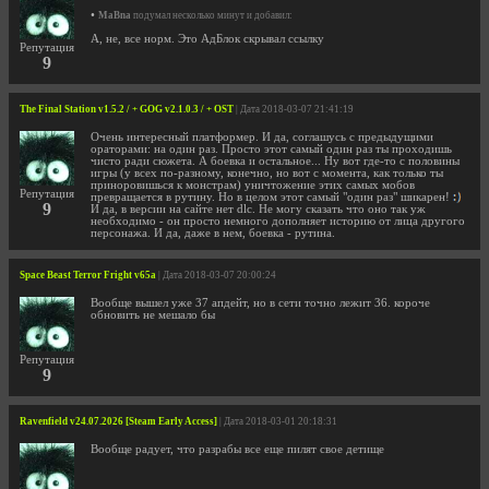
•
MaBna
подумал несколько минут и добавил:
А, не, все норм. Это АдБлок скрывал ссылку
Репутация
9
The Final Station v1.5.2 / + GOG v2.1.0.3 / + OST
| Дата 2018-03-07 21:41:19
Очень интересный платформер. И да, соглашусь с предыдущими
ораторами: на один раз. Просто этот самый один раз ты проходишь
чисто ради сюжета. А боевка и остальное... Ну вот где-то с половины
игры (у всех по-разному, конечно, но вот с момента, как только ты
приноровишься к монстрам) уничтожение этих самых мобов
Репутация
превращается в рутину. Но в целом этот самый "один раз" шикарен!
9
И да, в версии на сайте нет dlc. Не могу сказать что оно так уж
необходимо - он просто немного дополняет историю от лица другого
персонажа. И да, даже в нем, боевка - рутина.
Space Beast Terror Fright v65a
| Дата 2018-03-07 20:00:24
Вообще вышел уже 37 апдейт, но в сети точно лежит 36. короче
обновить не мешало бы
Репутация
9
Ravenfield v24.07.2026 [Steam Early Access]
| Дата 2018-03-01 20:18:31
Вообще радует, что разрабы все еще пилят свое детище