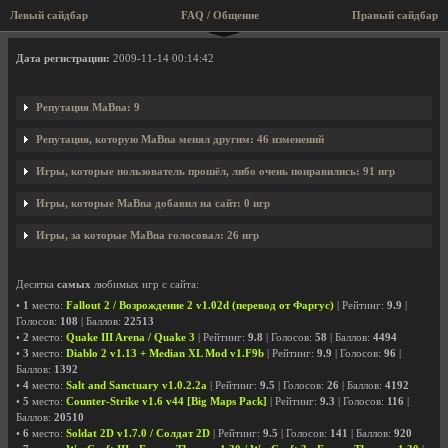
Левый сайдбар
FAQ / Общение
Правый сайдбар
Профиль пользователя MaBna
Дата регистрации:
2009-11-14 00:14:42
Репутация MaBna: 9
Репутация, которую MaBna менял другим: 46 изменений
Игры, которые пользователь прошёл, либо очень понравились: 91 игр
Игры, которые MaBna добавил на сайт: 0 игр
Игры, за которые MaBna голосовал: 26 игр
Десятка
самых
любимых игр с сайта:
•
1
место:
Fallout 2 / Возрождение 2 v1.02d (перевод от Фаргус)
| Рейтинг:
9.9
|
Голосов:
108
| Баллов:
22513
•
2
место:
Quake III Arena / Quake 3
| Рейтинг:
9.8
| Голосов:
58
| Баллов:
4494
•
3
место:
Diablo 2 v1.13 + Median XL Mod v1.F9b
| Рейтинг:
9.9
| Голосов:
96
|
Баллов:
1392
•
4
место:
Salt and Sanctuary v1.0.2.2a
| Рейтинг:
9.5
| Голосов:
26
| Баллов:
4192
•
5
место:
Counter-Strike v1.6 v44 [Big Maps Pack]
| Рейтинг:
9.3
| Голосов:
116
|
Баллов:
20510
•
6
место:
Soldat 2D v1.7.0 / Солдат 2D
| Рейтинг:
9.5
| Голосов:
141
| Баллов:
920