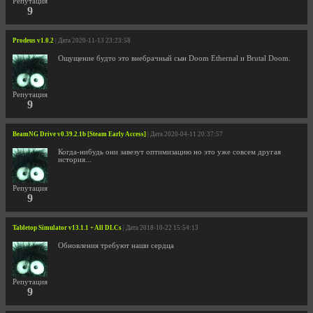
Репутация
9
Prodeus v1.0.2
| Дата 2020-11-13 23:23:58
Ощущение будто это внебрачный сын Doom Ethernal и Brutal Doom.
Репутация
9
BeamNG Drive v0.39.2.1b [Steam Early Access]
| Дата 2020-04-11 20:37:57
Когда-нибудь они завезут оптимизацию но это уже совсем другая
история...
Репутация
9
Tabletop Simulator v13.1.1 + All DLCs
| Дата 2018-10-22 15:54:13
Обновления требуют наши сердца
Репутация
9