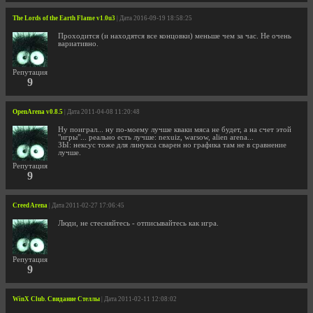
The Lords of the Earth Flame v1.0u3
| Дата 2016-09-19 18:58:25
Проходится (и находятся все концовки) меньше чем за час. Не очень
вариативно.
Репутация
9
OpenArena v0.8.5
| Дата 2011-04-08 11:20:48
Ну поиграл... ну по-моему лучше кваки мяса не будет, а на счет этой
"игры"... реально есть лучше: nexuiz, warsow, alien arena...
ЗЫ: нексус тоже для линукса сварен но графика там не в сравнение
лучше.
Репутация
9
Creed Arena
| Дата 2011-02-27 17:06:45
Люди, не стесняйтесь - отписывайтесь как игра.
Репутация
9
WinX Club. Свидание Стеллы
| Дата 2011-02-11 12:08:02