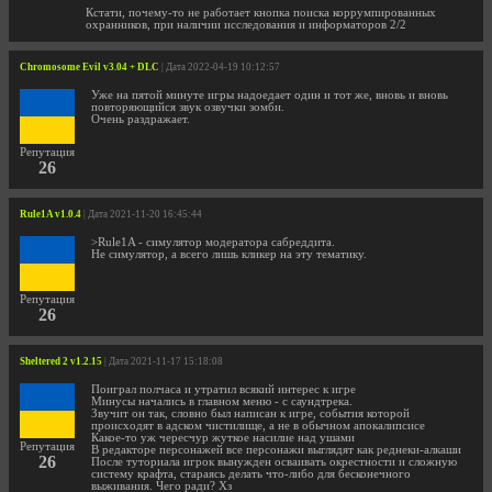
Кстати, почему-то не работает кнопка поиска коррумпированных
охранников, при наличии исследования и информаторов 2/2
Chromosome Evil v3.04 + DLC
| Дата 2022-04-19 10:12:57
Уже на пятой минуте игры надоедает один и тот же, вновь и вновь
повторяющийся звук озвучки зомби.
Очень раздражает.
Репутация
26
Rule1A v1.0.4
| Дата 2021-11-20 16:45:44
>Rule1A - симулятор модератора сабреддита.
Не симулятор, а всего лишь кликер на эту тематику.
Репутация
26
Sheltered 2 v1.2.15
| Дата 2021-11-17 15:18:08
Поиграл полчаса и утратил всякий интерес к игре
Минусы начались в главном меню - с саундтрека.
Звучит он так, словно был написан к игре, события которой
происходят в адском чистилище, а не в обычном апокалипсисе
Какое-то уж чересчур жуткое насилие над ушами
Репутация
В редакторе персонажей все персонажи выглядят как реднеки-алкаши
26
После туториала игрок вынужден осваивать окрестности и сложную
систему крафта, стараясь делать что-либо для бесконечного
выживания. Чего ради? Хз