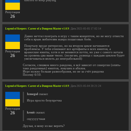
discord to keep playing
Репутация
26
Legend of Keepers: Career of a Dungeon Master v1.0.9
| Дата 2021-05-05 17:02:14
Давно мечтал поиграть в игру с таким концептом, но не могу отнести
себя к ярым любителям жанра пошаговых боёв.
Поначалу вроде интересно, но на втором цикле начинаются
проблемсы. У тебя отнимают все артефакты и всех юнитов, а
Репутация
вражеские юниты, хотя и не меняются почти, но уже с самого начала
26
на уровень-два выше твоих. (полагаю, разница с каждым циклом будет
увеличиваться вплоть до неиграбельной)
Согласен, слишком много рандома, и всё зависит от синергии (опять-
таки рандомных) юнитов, ловушек и абилок.
Игре нужно больше разнообразия, но не за счёт рандома
Посему 6/10.
Legend of Keepers: Career of a Dungeon Master v1.0.9
| Дата 2021-05-04 20:21:24
Izmegul
сказал:
Игра просто безупречна
Репутация
26
krmit
сказал:
скууууучная
Друзья, и кому из вас верить?