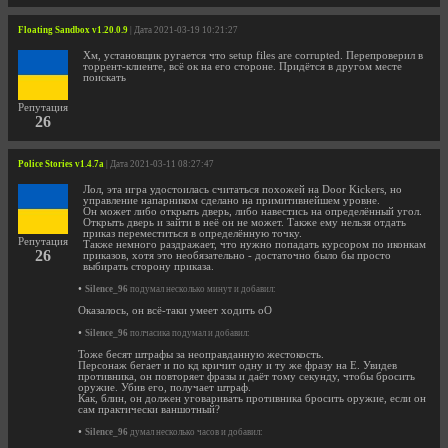
Floating Sandbox v1.20.0.9
| Дата 2021-03-19 10:21:27
Хм, установщик ругается что setup files are corrupted. Перепроверил в
торрент-клиенте, всё ок на его стороне. Придётся в другом месте
поискать
Репутация
26
Police Stories v1.4.7a
| Дата 2021-03-11 08:27:47
Лол, эта игра удостоилась считаться похожей на Door Kickers, но
управление напарником сделано на примитивнейшем уровне.
Он может либо открыть дверь, либо навестись на определённый угол.
Открыть дверь и зайти в неё он не может. Также ему нельзя отдать
приказ переместиться в определённую точку.
Репутация
Также немного раздражает, что нужно попадать курсором по иконкам
26
приказов, хотя это необязательно - достаточно было бы просто
выбирать сторону приказа.
•
Silence_96
подумал несколько минут и добавил:
Оказалось, он всё-таки умеет ходить оО
•
Silence_96
полчасика подумал и добавил:
Тоже бесят штрафы за неоправданную жестокость.
Персонаж бегает и по кд кричит одну и ту же фразу на E. Увидев
противника, он повторяет фразы и даёт тому секунду, чтобы бросить
оружие. Убив его, получает штраф.
Как, блин, он должен уговаривать противника бросить оружие, если он
сам практически ваншотный?
•
Silence_96
думал несколько часов и добавил: