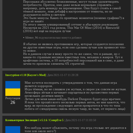
Персонажи абсолютно безжизненные, могут только удовлетворять
потребности. Притом, ими даже нельзя нормально управлять -
например, дать команду на перемещение. Они будут стоять в самой
тёмной комнате, ловя дебафф к настроению от темноты, но не
додумаются пойти в светлую
Это были минусы. Каких-то приятных моментов (помимо графики?) в
игре не нашёл
По итогу имеем клишированный сеттинг и абы-какую реализацию
Несмотря на 2021 год релиза, This War Of Mine (2014) и Rimworld
(2016) всё ещё на порядок лучше
•
Silence_96
подумал несколько минут и добавил:
Я обычно не являюсь противником игр, которые создаются похожими
на другие известные игры, если они сделаны лучше или привносят что-
то новое.
Но в данном случае я вижу просто то же самое, что и раньше, но с
каким-то странным месивом известных тем, механик и жанров. Тут и
крафтовая система, и 10 потребностей персонажей как в симс, и даже
зачем-то приплели элементы 4X стратегий.
Inscryption v1.10 [Kaycee's Mod]
| Дата 2021-11-17 11:20:28
Мне хочется поспорить с утверждением о том, что данная игра
является хоррором.
Игра тёмная, но не слишком уж жуткая, и скорее уж совсем не жуткая.
Атмосфера лёгкая и начинает ощущатиься по прошествии первых
нескольких десятков минут.
Репутация
Лично для меня какая-нибудь Darkest Dungeon будет куда мрачнее.
26
Я пока что прошёл всего несколько первых актов, но мне кажется, что
вряд ли прохождение следующих актов превратится в что-то типа
побега от слендермена сквозь лесную чащу, во тьме, от первого лица)
Компьютерная Эволюция 5 v5.1.6 / CompEvo 5
| Дата 2021-11-17 11:03:50
Кто-нибудь может объяснить, почему эта игра столько лет держится в
топе или около него?)