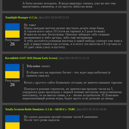
А батю можно игнорить. Я когда квартиру сменил, уже не мог ему
выплачивать алименты, и он просто забил на меня.
Teamfight Manager v1.5.2a
| Дата 2021-03-04 09:22:34
Ну такое
Перед каждым матчем нужно вручную делать пики-баны
А героев всего штук 10 (хотя на скринах в 3 раза больше)
И многие из них бесполезны. Оппонет забирает себе сильных
милишников и либо арчера, либо ещё милишника.
Репутация
А тебе достаётся огненная магичка и какой-нибудь саппорт или танк к
26
ней, и выкручивайся как хочешь, и в итоге эта магичка в 9 случаев из
10 даёт свою ульту в пустоту.
Ravenfield v24.07.2026 [Steam Early Access]
| Дата 2021-03-03 21:51:54
Tolyanino
сказал:
В общем кто на пиратках бегает - тех ждет кара небесная (в
прямом смысле).
Репутация
Качал с другого сайта буквально сегодня, не заметил никаких тарелок.
26
Поиграл в режиме стратегии, не заметил как прошло часов на 5,
умудрился даже проиграть с первой попыки местному искусственному
интеллекту, тк он вкачал танки, а я - лёгкие истребители :D Довольно
первспективный режим игры, будет круто если допилят до конца.
Totally Accurate Battle Simulator v1.1.8c + All DLCs / TABS
| Дата 2021-02-25 01:46:06
На одном дыхании прошёл первые часов 8 кампании.
После чего резко надоела.