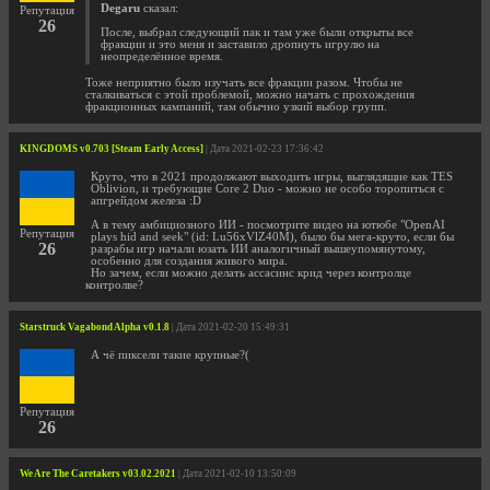
Degaru
сказал:
Репутация
26
После, выбрал следующий пак и там уже были открыты все
фракции и это меня и заставило дропнуть игрулю на
неопределённое время.
Тоже неприятно было изучать все фракции разом. Чтобы не
сталкиваться с этой проблемой, можно начать с прохождения
фракционных кампаний, там обычно узкий выбор групп.
KINGDOMS v0.703 [Steam Early Access]
| Дата 2021-02-23 17:36:42
Круто, что в 2021 продолжают выходить игры, выглядящие как TES
Oblivion, и требующие Core 2 Duo - можно не особо торопиться с
апгрейдом железа :D
А в тему амбициозного ИИ - посмотрите видео на ютюбе "OpenAI
Репутация
plays hid and seek" (id: Lu56xVlZ40M), было бы мега-круто, если бы
26
разрабы игр начали юзать ИИ аналогичный вышеупомянутому,
особенно для создания живого мира.
Но зачем, если можно делать ассасинс крид через контролце
контролве?
Starstruck Vagabond Alpha v0.1.8
| Дата 2021-02-20 15:49:31
А чё пиксели такие крупные?(
Репутация
26
We Are The Caretakers v03.02.2021
| Дата 2021-02-10 13:50:09