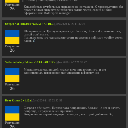
Репутация
Как любитель футбольных менеджеров, соглашусь. С удовольствием бы
26
провёл в этом симуляторе табличек сотню часов, если б он был
оформлен как Motorsport manager.
Oxygen Not Included v744825a + All DLC
| Дата 2020-12-27 11:32:23
Шикарная игра. Тут чувствуется дух factorio, rimworld и, конечно же,
самой don't starve.
Фанатам этих игр однозначно стоит провести в ней пару-тройку сотен
часов.
Репутация
26
Stellaris Galaxy Edition v3.13.0 + All DLCs
| Дата 2020-12-12 21:30:47
Месяц пользуюсь виндой, скачал кучу пиратских игр, и эта -
единственная, которая всё ещё упакована в формат .iso
Репутация
26
Door Kickers 2 v1.12a
| Дата 2020-11-27 22:32:59
Сыграл в обе части. Первая пока понравилась больше - с неё и начать
попроще, и графика в ней приятней.
Вторая после первой ощущается как длц, в которой добавили 3д
Репутация
26