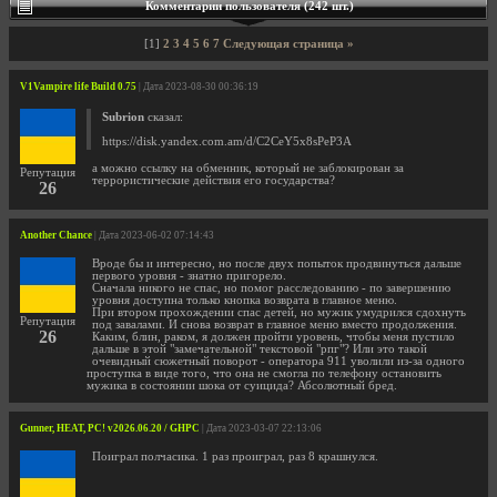
Комментарии пользователя (242 шт.)
[1]
2
3
4
5
6
7
Следующая страница »
V1Vampire life Build 0.75
| Дата 2023-08-30 00:36:19
Subrion
сказал:
https://disk.yandex.com.am/d/C2CeY5x8sPeP3A
а можно ссылку на обменник, который не заблокирован за
Репутация
террористические действия его государства?
26
Another Chance
| Дата 2023-06-02 07:14:43
Вроде бы и интересно, но после двух попыток продвинуться дальше
первого уровня - знатно пригорело.
Сначала никого не спас, но помог расследованию - по завершению
уровня доступна только кнопка возврата в главное меню.
При втором прохождении спас детей, но мужик умудрился сдохнуть
Репутация
под завалами. И снова возврат в главное меню вместо продолжения.
26
Каким, блин, раком, я должен пройти уровень, чтобы меня пустило
дальше в этой "замечательной" текстовой "рпг"? Или это такой
очевидный сюжетный поворот - оператора 911 уволили из-за одного
проступка в виде того, что она не смогла по телефону остановить
мужика в состоянии шока от суицида? Абсолютный бред.
Gunner, HEAT, PC! v2026.06.20 / GHPC
| Дата 2023-03-07 22:13:06
Поиграл полчасика. 1 раз проиграл, раз 8 крашнулся.