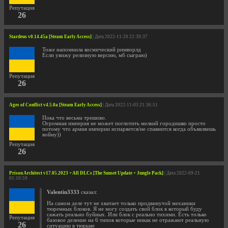
Репутация
26
Stardeus v0.14.45a [Steam Early Access]
| Дата 2022-11-20 22:39:37
Тоже напомнила космический римворлд
Если увижу релизную версию, мб сыграю)
Репутация
26
Ages of Conflict v4.5.0a [Steam Early Access]
| Дата 2022-11-03 21:36:51
Пока что весьма трешово.
Огромная империя не может поглотить мелкий городишко просто
потому что армия империи испаряется/не спавнится когда объявляешь
войну))
Репутация
26
Prison Architect v17.05.2023 + All DLCs [The Sunset Update + Jungle Pack]
| Дата 2022-09-21
01:10:59
Valentin3333
сказал:
На самом деле тут не хватает только продвинутой механики
тюремных блоков. Я не могу создать свой блок в который буду
сажать реально буйных. Или блок с реально тихими. Есть только
Репутация
базовое деление на 6 типов которые никак не отражают реальную
26
ситуацию в тюрьме