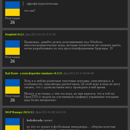
афрофутуристическая
это как?
Репутация
26
Deepfield v0.4.3
| Дата 2021-02-10 13:47:59
Правильно, давайте делать исполняемыми под Windows
многопользовательские игры, которые технически не сложнее agario,
зачем разрабатывать их под кроссплатформенные браузеры. :D
Репутация
26
Rail Route - a train dispatcher simulator v0.15.9
| Дата 2021-01-15 00:06:48
Хоть я и люблю различные текстовые игрушки, симуляторы и, в
особенности, симуляторы диспетчеров, об этой игре я пока не могу
сказать, что с удовольствием могу проводить в ней время.
Может, я не понял, о чём эта игра, но мне кажется, что в той же
Репутация
OpenTTD (с модом на улучшенную графику) управление поездами
26
куда более интересное.
MGP Manager 2022v3.1
| Дата 2021-01-08 16:45:20
kolodecada
сказал:
ну кто-то играет в футбольные менеджеры.... обертка получше
только у них сделана, а смысл тот-же.