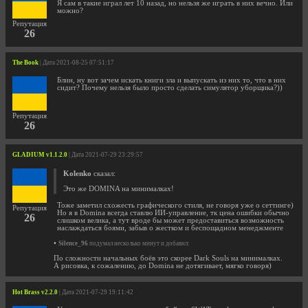
Я сам в такие играл лет 10 назад, но нельзя же играть в них вечно. Или
можно?
Репутация
26
The Book
| Дата 2021-08-25 07:51:17
Блин, ну вот зачем искать книги зла и выпускать из них то, что в них
сидит? Почему нельзя было просто сделать симулятор уборщика?))
Репутация
26
GLADIUM v1.1.2.0
| Дата 2021-07-29 23:29:57
Kolenko
сказал:
Это же DOMINA на минималках!
Тоже заметил схожесть графического стиля, не говоря уже о сеттинге)
Репутация
Но я в Domina всегда ставлю ИИ-управление, тк цена ошибки обычно
26
слишком велика, а тут вроде бы может предоставиться возможность
наслаждаться боями, забыв о жестком и беспощадном менеджменте
•
Silence_96
подумал несколько минут и добавил:
По сложности начальных боёв это скорее Dark Souls на минималках.
А рисовка, к сожалению, до Domina не дотягивает, мягко говоря)
Hot Brass v2.2.0
| Дата 2021-07-29 19:11:42