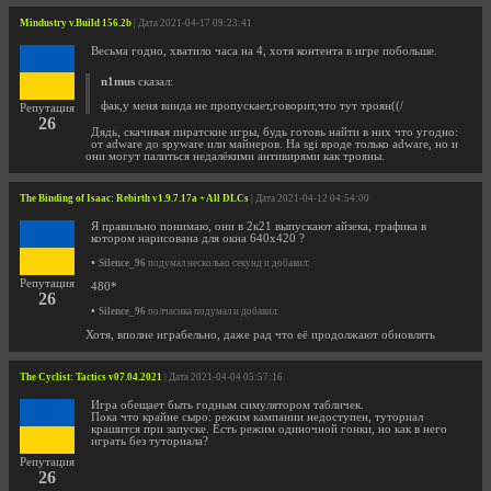
Mindustry v.Build 156.2b
| Дата 2021-04-17 09:23:41
Весьма годно, хватило часа на 4, хотя контента в игре побольше.
n1mus
сказал:
фак,у меня винда не пропускает,говорит,что тут троян((/
Репутация
26
Дядь, скачивая пиратские игры, будь готовь найти в них что угодно:
от adware до spyware или майнеров. На sgi вроде только adware, но и
они могут палиться недалёкими антивирями как трояны.
The Binding of Isaac: Rebirth v1.9.7.17a + All DLCs
| Дата 2021-04-12 04:54:00
Я правильно понимаю, они в 2к21 выпускают айзека, графика в
котором нарисована для окна 640x420 ?
•
Silence_96
подумал несколько секунд и добавил:
Репутация
480*
26
•
Silence_96
полчасика подумал и добавил:
Хотя, вполне играбельно, даже рад что её продолжают обновлять
The Cyclist: Tactics v07.04.2021
| Дата 2021-04-04 05:57:16
Игра обещает быть годным симулятором табличек.
Пока что крайне сыро: режим кампании недоступен, туториал
крашится при запуске. Есть режим одиночной гонки, но как в него
играть без туториала?
Репутация
26