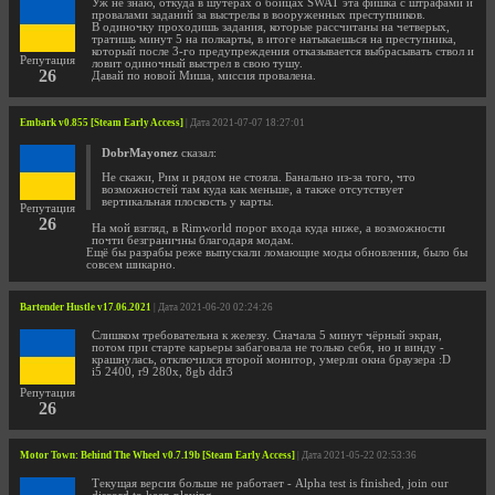
Уж не знаю, откуда в шутерах о бойцах SWAT эта фишка с штрафами и
провалами заданий за выстрелы в вооруженных преступников.
В одиночку проходишь задания, которые рассчитаны на четверых,
тратишь минут 5 на полкарты, в итоге натыкаешься на преступника,
который после 3-го предупреждения отказывается выбрасывать ствол и
Репутация
ловит одиночный выстрел в свою тушу.
26
Давай по новой Миша, миссия провалена.
Embark v0.855 [Steam Early Access]
| Дата 2021-07-07 18:27:01
DobrMayonez
сказал:
Не скажи, Рим и рядом не стояла. Банально из-за того, что
возможностей там куда как меньше, а также отсутствует
вертикальная плоскость у карты.
Репутация
26
На мой взгляд, в Rimworld порог входа куда ниже, а возможности
почти безграничны благодаря модам.
Ещё бы разрабы реже выпускали ломающие моды обновления, было бы
совсем шикарно.
Bartender Hustle v17.06.2021
| Дата 2021-06-20 02:24:26
Слишком требовательна к железу. Сначала 5 минут чёрный экран,
потом при старте карьеры забаговала не только себя, но и винду -
крашнулась, отключился второй монитор, умерли окна браузера :D
i5 2400, r9 280x, 8gb ddr3
Репутация
26
Motor Town: Behind The Wheel v0.7.19b [Steam Early Access]
| Дата 2021-05-22 02:53:36
Текущая версия больше не работает - Alpha test is finished, join our