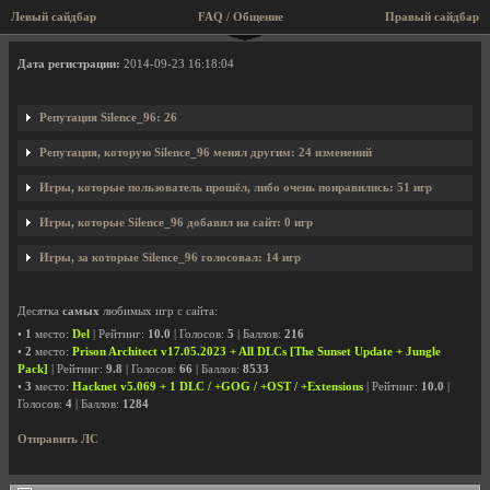
Левый сайдбар
FAQ / Общение
Правый сайдбар
Профиль пользователя Silence_96
Дата регистрации:
2014-09-23 16:18:04
Репутация Silence_96: 26
Репутация, которую Silence_96 менял другим: 24 изменений
Игры, которые пользователь прошёл, либо очень понравились: 51 игр
Игры, которые Silence_96 добавил на сайт: 0 игр
Игры, за которые Silence_96 голосовал: 14 игр
Десятка
самых
любимых игр с сайта:
•
1
место:
Del
| Рейтинг:
10.0
| Голосов:
5
| Баллов:
216
•
2
место:
Prison Architect v17.05.2023 + All DLCs [The Sunset Update + Jungle
Pack]
| Рейтинг:
9.8
| Голосов:
66
| Баллов:
8533
•
3
место:
Hacknet v5.069 + 1 DLC / +GOG / +OST / +Extensions
| Рейтинг:
10.0
|
Голосов:
4
| Баллов:
1284
Отправить ЛС