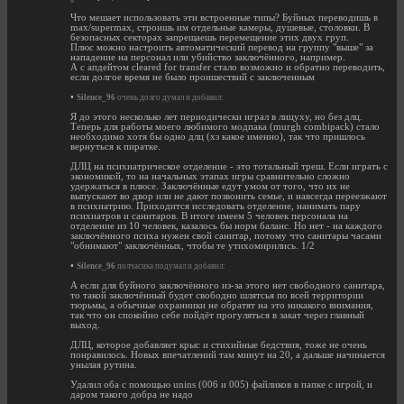
Что мешает использовать эти встроенные типы? Буйных переводишь в
max/supermax, строишь им отдельные камеры, душевые, столовки. В
безопасных секторах запрещаешь перемещение этих двух груп.
Плюс можно настроить автоматический перевод на группу "выше" за
нападение на персонал или убийство заключённого, например.
А с апдейтом cleared for transfer стало возможно и обратно переводить,
если долгое время не было проишествий с заключенным
•
Silence_96
очень долго думал и добавил:
Я до этого несколько лет периодически играл в лицуху, но без длц.
Теперь для работы моего любимого модпака (murgh combipack) стало
необходимо хотя бы одно длц (хз какое именно), так что пришлось
вернуться к пиратке.
ДЛЦ на психиатрическое отделение - это тотальный треш. Если играть с
экономикой, то на начальных этапах игры сравнительно сложно
удержаться в плюсе. Заключённые едут умом от того, что их не
выпускают во двор или не дают позвонить семье, и навсегда переезжают
в психиатрию. Приходится исследовать отделение, нанимать пару
психиатров и санитаров. В итоге имеем 5 человек персонала на
отделение из 10 человек, казалось бы норм баланс. Но нет - на каждого
заключённого психа нужен свой санитар, потому что санитары часами
"обнимают" заключённых, чтобы те утихомирились. 1/2
•
Silence_96
полчасика подумал и добавил:
А если для буйного заключённого из-за этого нет свободного санитара,
то такой заключённый будет свободно шлятсья по всей территории
тюрьмы, а обычные охранники не обратят на это никакого внимания,
так что он спокойно себе пойдёт прогуляться в закат через главный
выход.
ДЛЦ, которое добавляет крыс и стихийные бедствия, тоже не очень
понравилось. Новых впечатлений там минут на 20, а дальше начинается
унылая рутина.
Удалил оба с помощью unins (006 и 005) файликов в папке с игрой, и
даром такого добра не надо