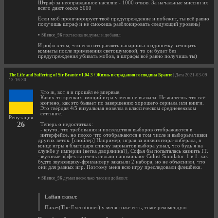
Штраф за неоправданное насилие - 1000 очков. За начальные миссии их
всего дают около 5000
Если моб проигнорирует твоё предупреждение и побежит, ты всё равно
получишь штраф и не сможешь разблокировать следующий уровень)
•
Silence_96
полчасика подумал и добавил:
И рофл в том, что если отправлять напарника в одиночку зачищать
комнаты после применения светошумовой, то он будет без
предупреждения убивать мобов, а штрафы всё равно получишь ты)
The Life and Suffering of Sir Brante v1.04.3 / Жизнь и страдания господина Бранте
| Дата 2021-03-09
13:16:30
Что ж, вот я и прошёл её впервые.
Каких-то крепких эмоций игра у меня не вызвала. Не жалеешь что всё
кончено, как это бывает по завершению хорошего сериала или книги.
Это твёрдая 4/5 визуальная новелла в классическом средневековом
сеттинге.
Репутация
26
Теперь о недостатках:
- круто, что требования и последствия выборов отображаются в
интерфейсе. но плохо что отображаются в том числе и выборы/ачивки
других веток. [спойлер] Например, играя за инквизитора-либерала, в
конце игры я благодаря списку вариантов выбора узнал, что будь я на
службе у империи (ветка дворянина?), Софья бы попыталась казнить ГГ.
-звуковые эффекты очень сильно напоминают Cultist Simulator. 1 в 1. как
будто звуковщику-фрилансеру заказали 2 набора, но не объяснили, что
они для разных игр. Поэтому меня всю игру преследовали флешбеки.
•
Silence_96
думал несколько часов и добавил:
Lafian
сказал:
Палач(The Executioner) у меня тоже есть, тоже рекомендую