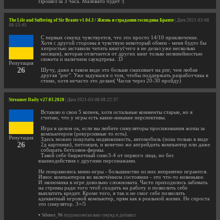
Прошёл за 3 часа. Маловато будет :(
The Life and Suffering of Sir Brante v1.04.3 / Жизнь и страдания господина Бранте
| Дата 2021-03-08
08:53:45
С первых секунд чувствуется, что это просто 14/10 приключение.
Хотя с другой стороны я чувствую некоторый обмен - меня будто бы
хитростью заставили читать книгу(чего я не делал уже несколько
месяцев), которая отличается от других книг только нелинейностью
сюжета и наличием саундтрека. :D
Репутация
26
Шучу, даже в таком виде это больше смахивает на рпг, чем любая
другая "рпг". Уже задумался о том, чтобы поддержать разработчика в
стиме, хотя нечасто это делаю( Часов через 20-30 пройду)
Streamer Daily v27.03.2020
| Дата 2021-03-08 08:22:37
Вставлю и свои 5 копеек, хотя остальные комменты старые, но я
считаю, что у игры есть какие-никакие перспективы.
Игра в целом ок, если вы любите симуляторы просиживания жопы за
компьютером (рекурсивные то есть).
Репутация
Здесь можно покупать недвижимость, автомобиль (пока только в виде
26
2д картинки), питомцев, и конечно же апгрейдить компьютер или даже
собирать бетховен-фермы.
Такой себе бюджетный симс3-4 от первого лица, но без
взаимодействия с другими персонажами.
Не понравились мини-игры - большинство из них неприятно играются.
Износ компьютеров во включённом состоянии - это что-то новенькое.
И экономика в игре довольно сложновата. Часто приходилось забивать
на стримы ради того чтоб сходить на работу и позволить себе
выплатить кредит. Кроме того, я так и не смог себе позволить
адекватный игровой компьютер, прям как в реальной жизни. Не спроста
это симулятор. 3+/5
•
Silence_96
подумал несколько секунд и добавил: