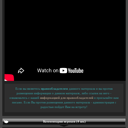
Если вы являетесь
правообладателем
данного материала и вы против
размещения информации о данном материале, либо ссылок на него -
ознакомьтесь с нашей
информацией для правообладателей
и присылайте нам
письмо. Если Вы против размещения данного материала - администрация с
радостью пойдет Вам на встречу!
Комментарии игроков (4 шт.)