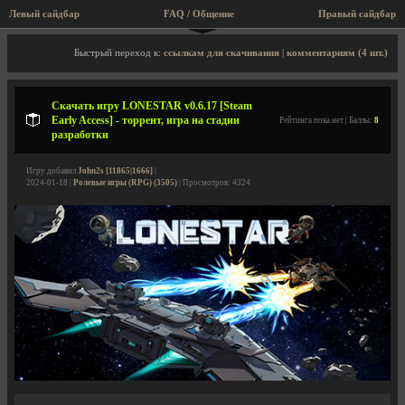
Левый сайдбар
FAQ / Общение
Правый сайдбар
Описание игры, торрент, скриншоты, видео
Быстрый переход к:
ссылкам для скачивания
|
комментариям (4 шт.)
Скачать игру LONESTAR v0.6.17 [Steam
Early Access] - торрент, игра на стадии
Рейтинга пока нет | Баллы:
8
разработки
Игру добавил
John2s [11865|1666]
|
2024-01-18 |
Ролевые игры (RPG) (3505)
| Просмотров: 4324