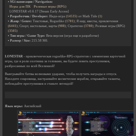
• SGi навигация / Navigation:
Игры для ПК
Ролевые игры (RPG)
LONESTAR v0.6.17 [Steam Early Access]
• Разработчик / Developer:
Инди-игра
(14535)
от Math Tide
(1)
• Жанр / Genre:
Текстовые, Roguelike
(1701)
; Я ищу, квесты, приключения
(6441)
; Спорт, настольные, карты
(988)
; Стратегии
(3780)
; Ролевые игры (RPG)
(3505)
• Тип игры / Game Type:
Beta-версия (игра еще в разработке)
• Размер / Size:
215.58 Мб.
LONESTAR
- приключенческая roguelike-RPG-стратегия с элементами карточной
игры, где в роли охотника за головами, вы будете ловить преступников,
разбросанных по всей Вселенной!
Выигрывайте битвы волновыми ударами, чтобы получить награды и отпуск.
Находите сокровища, настраивайте космические корабли, открывайте таланты,
побеждайте преступников и станьте легендой!
Язык игры:
Английский