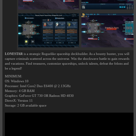
LONESTAR
is a strategic Roguelike spaceship deckbuilder. As a bounty hunter, you will
capture criminals scattered across the universe. Win the shockwave battle to gain rewards
and vacations. Find treasures, customize spaceships, unlock talents, defeat the felons and
be a legend!
MINIMUM:
OS: Windows 10
Processor: Intel Core2 Duo E6400 @ 2.13GHz
Memory: 4 GB RAM
Graphics: GeForce GT 730 OR Radeon HD 4830
DirectX: Version 11
Storage: 2 GB available space