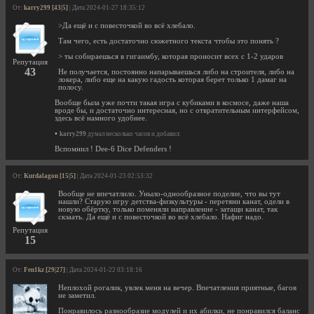
От:
karry299 [43|5]
| Дата 2024-01-27 18:35:12
>Да ещё и с повесточкой во всё хлебало.
Там чего, есть достаточно сюжетного текста чтобы это понять ?
> ты собираешься в гигаимбу, которая проносит всех с 1-2 ударов
Репутация
43
Не получается, постоянно напарываешься либо на строителя, либо на
локера, либо еще на какую гадость которая берет только 1 дамаг на
полосу.
Вообще была уже почти такая игра с кубиками в космосе, даже наша
вроде бы, и достаточно интересная, но с отвратительным интерфейсом,
здесь всё намного удобнее.
•
karry299
думал несколько часов и добавил:
Вспомнил ! Dee-6 Dice Defenders !
От:
Kurdalagon [15|5]
| Дата 2024-01-23 02:53:32
Вообще не впечатлило. Уныло-однообразное поделие, что вы тут
нашли? Старую игру детства-физкультуры - перетяни канат, одели в
новую обёртку, только поменяли направление - затащи канат, так
скзаать. Да ещё и с повесточкой во всё хлебало. Нафиг надо.
Репутация
15
От:
Fen1kz [29|27]
| Дата 2024-01-22 03:18:16
Неплохой рогалик, увлек меня на вечер. Впечатления приятные, багов
не заметил.
Понравилось разнообразие модулей и их абилки, не понравился баланс