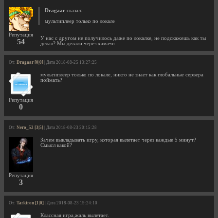
Dragaar
сказал:
мультиплеер только по локале
Репутация
У нас с другом не получилось даже по локалке, не подскажешь как ты
54
делал? Мы делали через хамачи.
От:
Dragaar [0|0]
| Дата 2018-08-25 13:27:25
мультиплеер только по локале, никто не знает как глобальные сервера
поймать?
Репутация
0
От:
Nero_52 [3|5]
| Дата 2018-08-23 20:15:28
Зачем выкладывать игру, которая вылетает через каждые 5 минут?
Смысл какой?
Репутация
3
От:
Tarktron [1|0]
| Дата 2018-08-23 19:24:10
Классная игра,жаль вылетает.