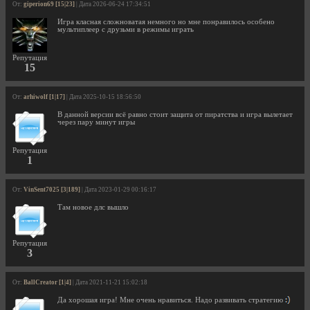
От:
giperion69 [15|23]
| Дата 2026-06-24 17:34:51
Игра класная сложноватая немного но мне понравилось особено
мультиплеер с друзьми в режимы играть
Репутация
15
От:
arhiwolf [1|17]
| Дата 2025-10-15 18:56:50
В данной версии всё равно стоит защита от пиратства и игра вылетает
через пару минут игры
Репутация
1
От:
VinSent7025 [3|189]
| Дата 2023-01-29 00:16:17
Там новое длс вышло
Репутация
3
От:
BallCreator [1|4]
| Дата 2021-11-21 15:02:18
Да хорошая игра! Мне очень нравиться. Надо развивать стратегию