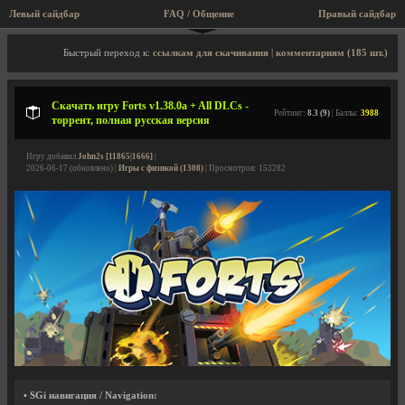
Левый сайдбар
FAQ / Общение
Пра
Описание игры, торрент, скриншоты, видео
Быстрый переход к:
ссылкам для скачивания
|
комментариям (185 шт.)
Скачать игру Forts v1.38.0a + All DLCs -
Рейтинг:
8.3 (9)
| Баллы:
3988
торрент, полная русская версия
Игру добавил
John2s [11865|1666]
|
2026-06-17 (обновлено) |
Игры с физикой (1308)
| Просмотров: 153282
• SGi навигация / Navigation: