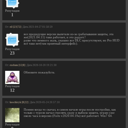
Репутация
1
От:
eil [23|72]
| Дата 2021-04-27 01:58:59
все предидущие версии вылетали из-за срабатывания защиты, эта
же(2021.04.11) таки работает, и это радует.!
разве что немного жаль, указано все DLC присутствуют, но Pro HUD
всё таки нет(там приятный интерфейс).
Репутация
23
От:
exelum [12|8]
| Дата 2020-10-20 19:21:30
Обновите пожалуйста.
Репутация
12
От:
koschiryk [8|22]
| Дата 2020-05-24 20:57:10
Помню когда то скачал, в самом начале игры после постройки, как
только с турели начал стрелять сразу и выбила защита, играю уже
около часа в версию (Forts v2020.04.19a) всё работает. Win7 64.
Репутация