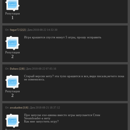
Репутация
1
От:
Sugar72 [2|2]
| Дата 2018-08-22 14:32:30
Игра крашится спустя минут 5 игры, прошу исправить
Репутация
2
От:
Dabass [2|0]
| Дата 2018-08-22 07:05:16
Старый версии нету? эта тупо крашится и все,люди писали,нечего пока
не изменилось.
Репутация
2
От:
assakadon [1|0]
| Дата 2018-08-21 18:37:12
При запуске exe-шника вместо игры запускается Стим
Steamloader-a нету
Как мне запустить игру?