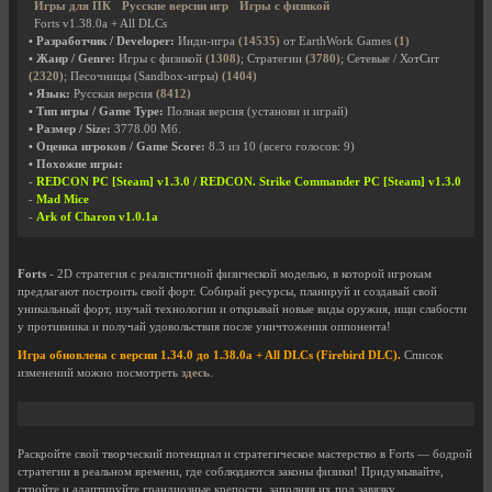
Игры для ПК
Русские версии игр
Игры с физикой
Forts v1.38.0a + All DLCs
• Разработчик / Developer:
Инди-игра
(14535)
от EarthWork Games
(1)
• Жанр / Genre:
Игры с физикой
(1308)
; Стратегии
(3780)
; Сетевые / ХотСит
(2320)
; Песочницы (Sandbox-игры)
(1404)
• Язык:
Русская версия
(8412)
• Тип игры / Game Type:
Полная версия (установи и играй)
• Размер / Size:
3778.00 Мб.
• Оценка игроков / Game Score:
8.3
из
10
(всего голосов:
9
)
• Похожие игры:
-
REDCON PC [Steam] v1.3.0 / REDCON. Strike Commander PC [Steam] v1.3.0
-
Mad Mice
-
Ark of Charon v1.0.1a
Forts
- 2D стратегия с реалистичной физической моделью, в которой игрокам
предлагают построить свой форт. Собирай ресурсы, планируй и создавай свой
уникальный форт, изучай технологии и открывай новые виды оружия, ищи слабости
у противника и получай удовольствия после уничтожения оппонента!
Игра обновлена с версии 1.34.0 до 1.38.0a + All DLCs (Firebird DLC).
Список
изменений можно посмотреть
здесь
.
Раскройте свой творческий потенциал и стратегическое мастерство в Forts — бодрой
стратегии в реальном времени, где соблюдаются законы физики! Придумывайте,
стройте и адаптируйте грандиозные крепости, заполняя их под завязку