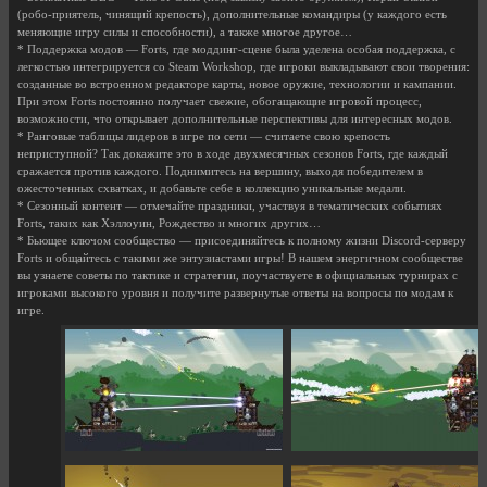
(робо-приятель, чинящий крепость), дополнительные командиры (у каждого есть
меняющие игру силы и способности), а также многое другое…
* Поддержка модов — Forts, где моддинг-сцене была уделена особая поддержка, с
легкостью интегрируется со Steam Workshop, где игроки выкладывают свои творения:
созданные во встроенном редакторе карты, новое оружие, технологии и кампании.
При этом Forts постоянно получает свежие, обогащающие игровой процесс,
возможности, что открывает дополнительные перспективы для интересных модов.
* Ранговые таблицы лидеров в игре по сети — считаете свою крепость
неприступной? Так докажите это в ходе двухмесячных сезонов Forts, где каждый
сражается против каждого. Поднимитесь на вершину, выходя победителем в
ожесточенных схватках, и добавьте себе в коллекцию уникальные медали.
* Сезонный контент — отмечайте праздники, участвуя в тематических событиях
Forts, таких как Хэллоуин, Рождество и многих других…
* Бьющее ключом сообщество — присоединяйтесь к полному жизни Discord-серверу
Forts и общайтесь с такими же энтузиастами игры! В нашем энергичном сообществе
вы узнаете советы по тактике и стратегии, поучаствуете в официальных турнирах с
игроками высокого уровня и получите развернутые ответы на вопросы по модам к
игре.