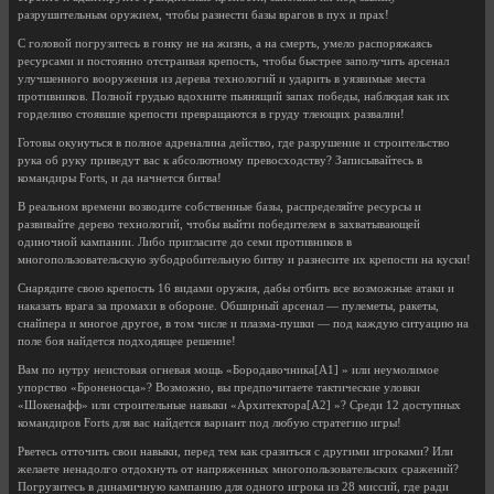
разрушительным оружием, чтобы разнести базы врагов в пух и прах!
С головой погрузитесь в гонку не на жизнь, а на смерть, умело распоряжаясь
ресурсами и постоянно отстраивая крепость, чтобы быстрее заполучить арсенал
улучшенного вооружения из дерева технологий и ударить в уязвимые места
противников. Полной грудью вдохните пьянящий запах победы, наблюдая как их
горделиво стоявшие крепости превращаются в груду тлеющих развалин!
Готовы окунуться в полное адреналина действо, где разрушение и строительство
рука об руку приведут вас к абсолютному превосходству? Записывайтесь в
командиры Forts, и да начнется битва!
В реальном времени возводите собственные базы, распределяйте ресурсы и
развивайте дерево технологий, чтобы выйти победителем в захватывающей
одиночной кампании. Либо пригласите до семи противников в
многопользовательскую зубодробительную битву и разнесите их крепости на куски!
Снарядите свою крепость 16 видами оружия, дабы отбить все возможные атаки и
наказать врага за промахи в обороне. Обширный арсенал — пулеметы, ракеты,
снайпера и многое другое, в том числе и плазма-пушки — под каждую ситуацию на
поле боя найдется подходящее решение!
Вам по нутру неистовая огневая мощь «Бородавочника[A1] » или неумолимое
упорство «Броненосца»? Возможно, вы предпочитаете тактические уловки
«Шокенафф» или строительные навыки «Архитектора[A2] »? Среди 12 доступных
командиров Forts для вас найдется вариант под любую стратегию игры!
Рветесь отточить свои навыки, перед тем как сразиться с другими игроками? Или
желаете ненадолго отдохнуть от напряженных многопользовательских сражений?
Погрузитесь в динамичную кампанию для одного игрока из 28 миссий, где ради