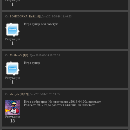
Репутация
1
От:
POMIDORKA_RuS [1|4]
| Дата 2018-08-16 11:40:23
Игра супер сем советую
Репутация
1
От:
MrSlavaV [1|4]
| Дата 2018-08-14 16:25:20
Игра супер
Репутация
1
От:
alex_4x [18|12]
| Дата 2018-08-01 23:13:35
Игра добротная. Но этот релиз v2018.04.20a вылетает.
Релиз от 2017 года работает отлично, не вылетает.
Репутация
18