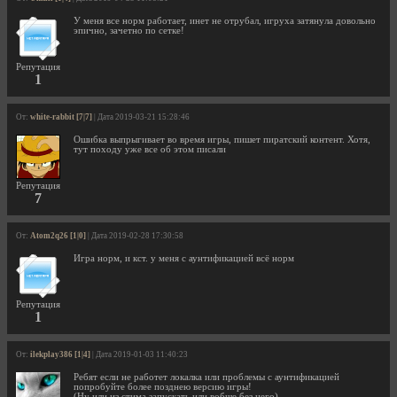
У меня все норм работает, инет не отрубал, игруха затянула довольно
эпично, зачетно по сетке!
Репутация
1
От:
white-rabbit [7|7]
| Дата 2019-03-21 15:28:46
Ошибка выпрыгивает во время игры, пишет пиратский контент. Хотя,
тут походу уже все об этом писали
Репутация
7
От:
Atom2q26 [1|0]
| Дата 2019-02-28 17:30:58
Игра норм, и кст. у меня с аунтификацией всё норм
Репутация
1
От:
ilekplay386 [1|4]
| Дата 2019-01-03 11:40:23
Ребят если не работет локалка или проблемы с аунтификацией
попробуйте более позднею версию игры!
(Ну или из стима запускать или вобще без него)