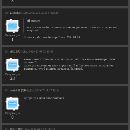
8
От:
23punker [1|3]
| Дата 2020-02-05 07:12:39
eil
сказал:
какой смысл обновлять если она не работает из-за антипаратской
защиты?!
Репутация
У меня работает без проблем. Win10 64
1
От:
eil [23|72]
| Дата 2019-12-05 02:10:51
какой смысл обновлять если она не работает из-за антипаратской
защиты?!
засунуть в релиз музыку игры в mp3 и flac это тоже гениальное
решение.. чтоб видимо качалось быстрей.
Репутация
23
От:
denis142 [0|10]
| Дата 2019-07-18 17:18:24
добра гра мені сподобилося
Репутация
0
От:
Unkill [1|4]
| Дата 2019-04-23 11:08:21