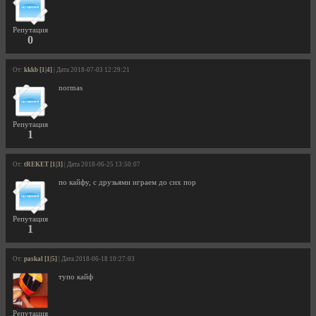
Репутация
0
От:
kkkb [1|4]
| Дата 2018-07-03 12:29:21
normas
Репутация
1
От:
tREKET [1|3]
| Дата 2018-06-25 13:50:07
по кайфу, с друзьями играем до сих пор
Репутация
1
От:
paskal [1|5]
| Дата 2018-06-18 10:27:03
тупо кайф
Репутация