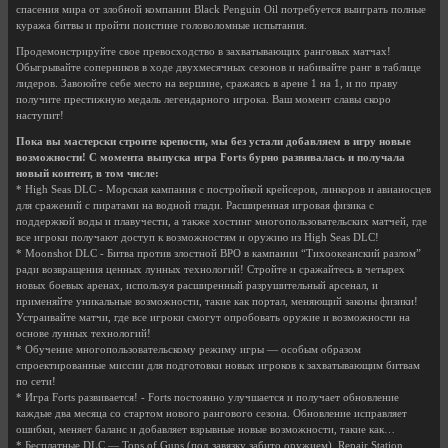
спасения мира от злобной компании Black Penguin Oil потребуется выиграть полные
куража битвы и пройти поистине головоломные испытания.
Продемонстрируйте свое превосходство в захватывающих ранговых матчах!
Обыгрывайте соперников в ходе двухмесячных сезонов и набивайте ранг в таблице
лидеров. Завоюйте себе место на вершине, сражаясь в арене 1 на 1, и по праву
получите престижную медаль легендарного игрока. Ваш момент славы скоро
наступит!
Пока вы мастерски строите крепости, мы без устали добавляем в игру новые
возможности! С момента выпуска игра Forts бурно развивалась и получала
новый контент, в том числе:
* High Seas DLC - Морская кампания с постройкой крейсеров, линкоров и авианосцев
для сражений с пиратами на водной глади. Расширенная игровая физика с
поддержкой воды и плавучести, а также хостинг многопользовательских матчей, где
все игроки получают доступ к возможностям и оружию из High Seas DLC!
* Moonshot DLC - Битва против злостной BPO в кампании “Тихоокеанский разлом”
ради возвращения ценных лунных технологий! Стройте и сражайтесь в четырех
новых боевых аренах, используя расширенный разрушительный арсенал, и
применяйте уникальные возможности, такие как портал, меняющий законы физики!
Устраивайте матчи, где все игроки смогут опробовать оружие и возможности на
основе лунных технологий!
* Обучение многопользовательскому режиму игры — особым образом
спроектированные миссии для подготовки новых игроков к захватывающим битвам
по сети!
* Игра Forts развивается! - Forts постоянно улучшается и получает обновление
каждые два месяца со стартом нового рангового сезона. Обновление исправляет
ошибки, меняет баланс и добавляет взрывные новые возможности, такие как…
* Бесплатные DLC — Tons of Guns (под завязку забито оружием), Repair Station