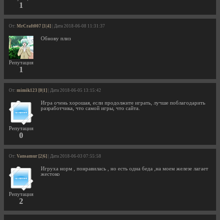
1
От:
MrCraft007 [1|4]
| Дата 2018-06-08 11:31:37
Обнову плиз
Репутация
1
От:
mimik123 [0|1]
| Дата 2018-06-05 13:15:42
Игра очень хорошая, если продолжите играть, лучше поблагодарить
разработчика, что самой игры, что сайта.
Репутация
0
От:
Vansamur [2|6]
| Дата 2018-06-03 07:55:58
Игруха норм , понравилась , но есть одна беда ,на моем железе лагает
жестоко
Репутация
2