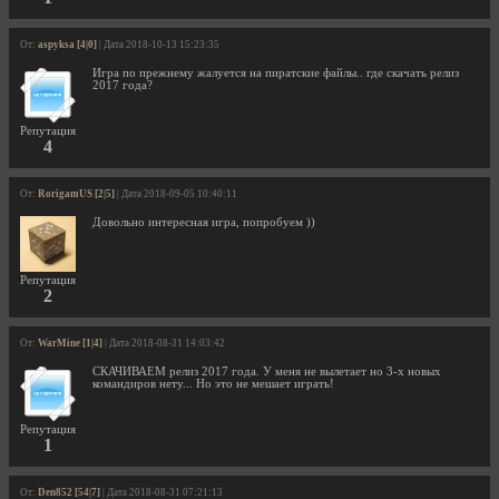
От:
aspyksa [4|0]
| Дата 2018-10-13 15:23:35
Игра по прежнему жалуется на пиратские файлы.. где скачать релиз
2017 года?
Репутация
4
От:
RorigamUS [2|5]
| Дата 2018-09-05 10:40:11
Довольно интересная игра, попробуем ))
Репутация
2
От:
WarMine [1|4]
| Дата 2018-08-31 14:03:42
СКАЧИВАЕМ релиз 2017 года. У меня не вылетает но 3-х новых
командиров нету... Но это не мешает играть!
Репутация
1
От:
Den852 [54|7]
| Дата 2018-08-31 07:21:13