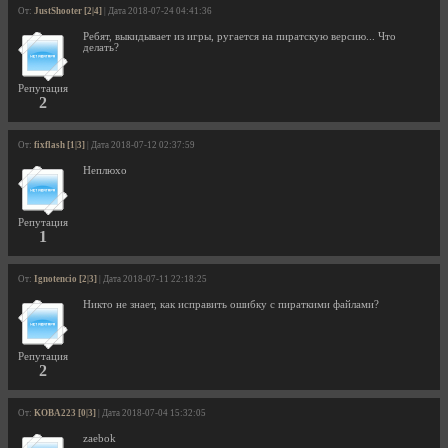
От:
JustShooter [2|4]
| Дата 2018-07-24 04:41:36
Ребят, выкидывает из игры, ругается на пиратскую версию... Что
делать?
Репутация
2
От:
fixflash [1|3]
| Дата 2018-07-12 02:37:59
Неплюхо
Репутация
1
От:
Ignotencio [2|3]
| Дата 2018-07-11 22:18:25
Никто не знает, как исправить ошибку с пираткими файлами?
Репутация
2
От:
KOBA223 [0|3]
| Дата 2018-07-04 15:32:05
zaebok