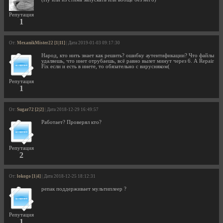
Репутация
1
От:
MexanikMister22 [1|11]
| Дата 2019-01-03 09:17:30
Народ, кто нить знает как решить? ошибку аутентификации? Что файлы
удаляешь, что инет отрубаешь, всё равно вылет минут через 6. А Repair
Fix если и есть в инете, то обязательно с вирусняком(
Репутация
1
От:
Sugar72 [2|2]
| Дата 2018-12-29 16:49:57
Работает? Проверял кто?
Репутация
2
От:
lokogo [1|4]
| Дата 2018-12-25 18:12:31
репак поддерживает мультиплеер ?
Репутация
1