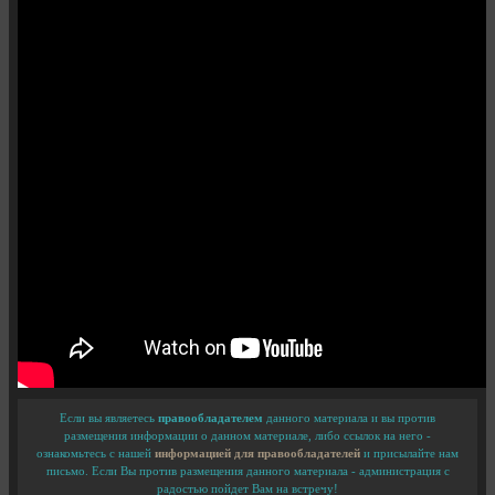
Если вы являетесь
правообладателем
данного материала и вы против
размещения информации о данном материале, либо ссылок на него -
ознакомьтесь с нашей
информацией для правообладателей
и присылайте нам
письмо. Если Вы против размещения данного материала - администрация с
радостью пойдет Вам на встречу!