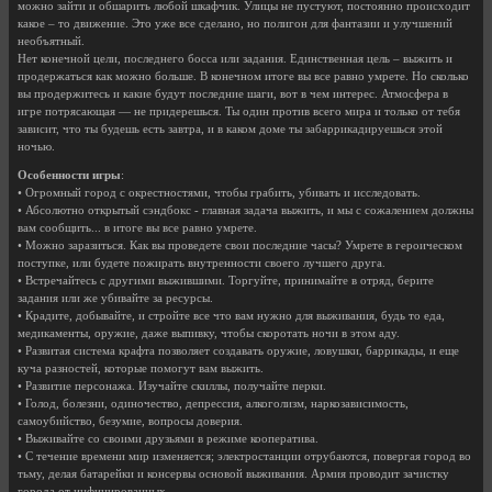
можно зайти и обшарить любой шкафчик. Улицы не пустуют, постоянно происходит
какое – то движение. Это уже все сделано, но полигон для фантазии и улучшений
необъятный.
Нет конечной цели, последнего босса или задания. Единственная цель – выжить и
продержаться как можно больше. В конечном итоге вы все равно умрете. Но сколько
вы продержитесь и какие будут последние шаги, вот в чем интерес. Атмосфера в
игре потрясающая — не придерешься. Ты один против всего мира и только от тебя
зависит, что ты будешь есть завтра, и в каком доме ты забаррикадируешься этой
ночью.
Особенности игры
:
• Огромный город с окрестностями, чтобы грабить, убивать и исследовать.
• Абсолютно открытый сэндбокс - главная задача выжить, и мы с сожалением должны
вам сообщить... в итоге вы все равно умрете.
• Можно заразиться. Как вы проведете свои последние часы? Умрете в героическом
поступке, или будете пожирать внутренности своего лучшего друга.
• Встречайтесь с другими выжившими. Торгуйте, принимайте в отряд, берите
задания или же убивайте за ресурсы.
• Крадите, добывайте, и стройте все что вам нужно для выживания, будь то еда,
медикаменты, оружие, даже выпивку, чтобы скоротать ночи в этом аду.
• Развитая система крафта позволяет создавать оружие, ловушки, баррикады, и еще
куча разностей, которые помогут вам выжить.
• Развитие персонажа. Изучайте скиллы, получайте перки.
• Голод, болезни, одиночество, депрессия, алкоголизм, наркозависимость,
самоубийство, безумие, вопросы доверия.
• Выживайте со своими друзьями в режиме кооператива.
• С течение времени мир изменяется; электростанции отрубаются, повергая город во
тьму, делая батарейки и консервы основой выживания. Армия проводит зачистку
города от инфицированных.