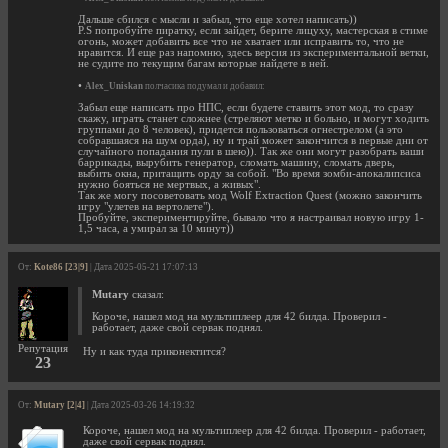
Дальше сбился с мысли и забыл, что еще хотел написать))
P.S попробуйте пиратку, если зайдет, берите лицуху, мастерская в стиме
огонь, может добавить все что не хватает или исправить то, что не
нравится. И еще раз напомню, здесь версия из экспериментальной ветки,
не судите по текущим багам которые найдете в ней.
•
Alex_Uniskan
полчасика подумал и добавил:
Забыл еще написать про НПС, если будете ставить этот мод, то сразу
скажу, играть станет сложнее (стреляют метко и больно, и могут ходить
группами до 8 человек), придется пользоваться огнестрелом (а это
собравшаяся на шум орда), ну и трай может закончится в первые дни от
случайного попадания пули в шею)). Так же они могут разобрать ваши
баррикады, вырубить генератор, сломать машину, сломать дверь,
выбить окна, притащить орду за собой. "Во время зомби-апокалипсиса
нужно бояться не мертвых, а живых".
Так же могу посоветовать мод Wolf Extraction Quest (можно закончить
игру "улетев на вертолете").
Пробуйте, экспериментируйте, бывало что я настраивал новую игру 1-
1,5 часа, а умирал за 10 минут))
От:
Kote86 [23|9]
| Дата 2025-05-21 17:07:13
Mutary
сказал:
Короче, нашел мод на мультиплеер для 42 билда. Проверил -
работает, даже свой сервак поднял.
Репутация
Ну и как туда приконектится?
23
От:
Mutary [2|4]
| Дата 2025-03-26 14:19:32
Короче, нашел мод на мультиплеер для 42 билда. Проверил - работает,
даже свой сервак поднял.