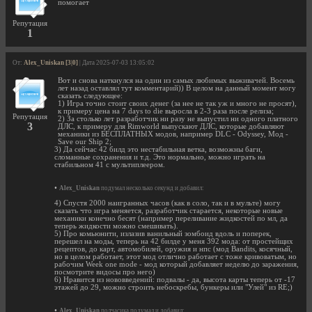
помогает
Репутация
1
От:
Alex_Uniskan [3|0]
| Дата 2025-07-03 13:05:02
Вот и снова наткнулся на один из самых любимых выживачей. Восемь
лет назад оставлял тут комментарий)) В целом на данный момент могу
сказать следующее:
1) Игра точно стоит своих денег (за нее не так уж и много не просят),
к примеру цена на 7 days to die выросла в 2-3 раза после релиза;
Репутация
2) За столько лет разработчик ни разу не выпустил ни одного платного
3
ДЛС, к примеру для Rimworld выпускают ДЛС, которые добавляют
механики из БЕСПЛАТНЫХ модов, например DLC - Odyssey, Мод -
Save our Ship 2;
3) Да сейчас 42 билд это нестабильная ветка, возможны баги,
сломанные сохранения и т.д. Это нормально, можно играть на
стабильном 41 с мультиплеером.
•
Alex_Uniskan
подумал несколько секунд и добавил:
4) Спустя 2000 наигранных часов (как в соло, так и в мульте) могу
сказать что игра меняется, разработчик старается, некоторые новые
механики конечно бесят (например переливание жидкостей по мл, да
теперь жидкости можно смешивать).
5) Про комьюнити, излазив ванильный зомбоид вдоль и поперек,
перешел на моды, теперь на 42 билде у меня 392 мода: от простейщих
рецептов, до карт, автомобилей, оружия и нпс (мод Bandits, косячный,
но в целом работает, этот мод отлично работает с тоже кривоватым, но
рабочим Week one mode - мод который добавляет неделю до заражения,
посмотрите видосы про него)
6) Нравится из нововведений: подвалы - да, высота карты теперь от -17
этажей до 29, можно строить небоскребы, бункеры или "Улей" из RE;)
•
Alex_Uniskan
полчасика подумал и добавил: