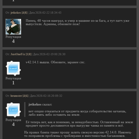
От:
jetkokos [4|8]
| Дата 2026-02-22 18:34:43
Пипец, 48 часов наиграл, и умер в машине из-за бага, а тут патч уже
выпустили. Админы, обновите пож!
Репутация
4
От:
JustOneFix [1|0]
| Дата 2026-02-19 00:26:30
v42.14.1 вышла. Обновите, заранее спс.
Репутация
1
От:
hrumster [4|6]
| Дата 2026-02-16 20:09:32
jetkokos
сказал:
нет опции отказаться от предмета когда собирательство качаешь,
либо взять либо оставить на земле.
Репутация
Её теперь нет, как я понимаю, за ненадобностью. Оставленный на земле
4
предмет просто деспавнится при выгрузке чанка из памяти и всё.
На правах бампа также прошу залить свежую версию 42.14.0. Наконец-
то поправили проблемы с трейлерами и вместимостью багажников.