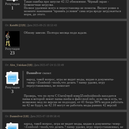
Такая ошибка при запуске 42.12 обновление. Чёрный экран -
Репутация
безконечная загрузка.
1
Полное удаление всего и переустановка не помогла. Виснет ровно в
моменте нажимания "принять условия" сама игра вроде загружаеться
норм, до этого.
От:
Kote86 [23|9]
| Дата 2025-09-25 18:53:43
Обнову завезли. Полтора месяца поди ждали.
Репутация
23
От:
Alex_Uniskan [3|0]
| Дата 2025-07-24 15:33:49
Dannsilver
сказал:
народ, такой вопрос, игра не видит моды, кидаю в документы-
>юзер->Zomboid->mods,что делать ? папку удалял, игру
переустанавливал, не помогает
Репутация
3
Проверь, что по пути C:Users[твой юзер]Zomboidmods находится
папка в которой лежит папка media и файл mod.info, если так и есть, то
возможно мод по версии не подходит, от 41 билда 98% модов работать
на 42 не будут, на 42.10 могут не работать моды ранних 42 версий
От:
Dannsilver [1|0]
| Дата 2025-07-18 09:58:41
народ, такой вопрос, игра не видит моды, кидаю в документы->юзер-
>Zomboid->mods,что делать ? папку удалял, игру переустанавливал, не