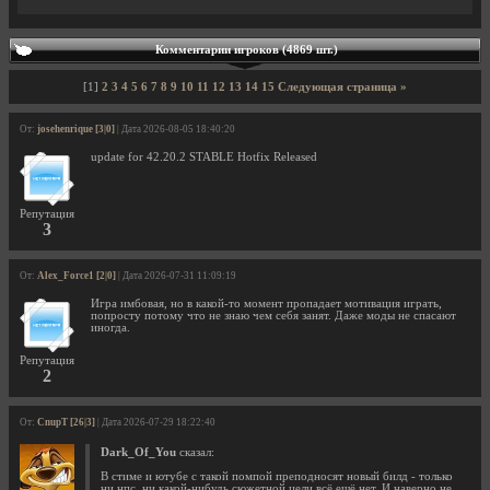
Комментарии игроков (4869 шт.)
[1]
2
3
4
5
6
7
8
9
10
11
12
13
14
15
Следующая страница »
От:
josehenrique [3|0]
| Дата 2026-08-05 18:40:20
update for 42.20.2 STABLE Hotfix Released
Репутация
3
От:
Alex_Force1 [2|0]
| Дата 2026-07-31 11:09:19
Игра имбовая, но в какой-то момент пропадает мотивация играть,
попросту потому что не знаю чем себя занят. Даже моды не спасают
иногда.
Репутация
2
От:
CnupT [26|3]
| Дата 2026-07-29 18:22:40
Dark_Of_You
сказал:
В стиме и ютубе с такой помпой преподносят новый билд - только
ни нпс, ни какой-нибудь сюжетной цели всё ещё нет. И наверно не