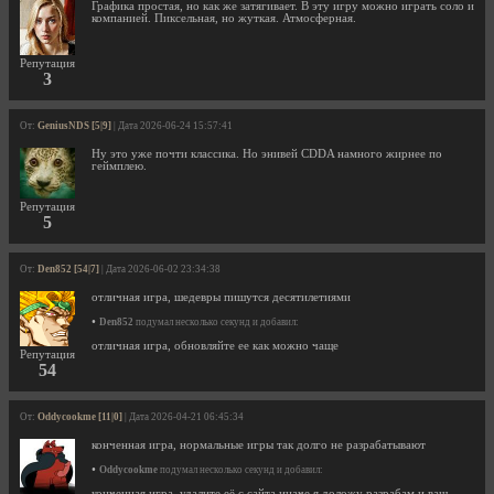
Графика простая, но как же затягивает. В эту игру можно играть соло и
компанией. Пиксельная, но жуткая. Атмосферная.
Репутация
3
От:
GeniusNDS [5|9]
| Дата 2026-06-24 15:57:41
Ну это уже почти классика. Но энивей CDDA намного жирнее по
геймплею.
Репутация
5
От:
Den852 [54|7]
| Дата 2026-06-02 23:34:38
отличная игра, шедевры пишутся десятилетиями
•
Den852
подумал несколько секунд и добавил:
отличная игра, обновляйте ее как можно чаще
Репутация
54
От:
Oddycookme [11|0]
| Дата 2026-04-21 06:45:34
конченная игра, нормальные игры так долго не разрабатывают
•
Oddycookme
подумал несколько секунд и добавил:
конченная игра, удалите её с сайта иначе я доложу разрабам и ваш