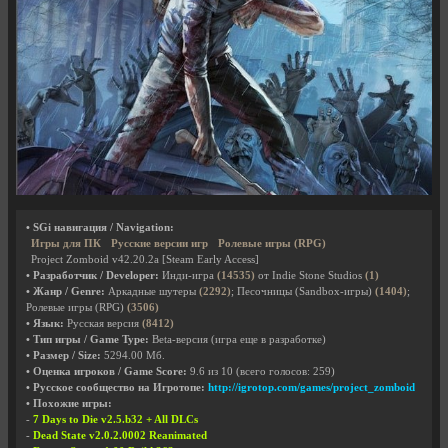
• SGi навигация / Navigation:
Игры для ПК
Русские версии игр
Ролевые игры (RPG)
Project Zomboid v42.20.2a [Steam Early Access]
• Разработчик / Developer:
Инди-игра
(14535)
от Indie Stone Studios
(1)
• Жанр / Genre:
Аркадные шутеры
(2292)
; Песочницы (Sandbox-игры)
(1404)
;
Ролевые игры (RPG)
(3506)
• Язык:
Русская версия
(8412)
• Тип игры / Game Type:
Beta-версия (игра еще в разработке)
• Размер / Size:
5294.00 Мб.
• Оценка игроков / Game Score:
9.6
из
10
(всего голосов:
259
)
• Русское сообщество на Игротопе:
http://igrotop.com/games/project_zomboid
• Похожие игры:
-
7 Days to Die v2.5.b32 + All DLCs
-
Dead State v2.0.2.0002 Reanimated