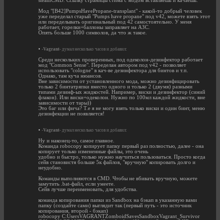
steamCMD. Ссылку страницы стима с модом вставляешь и качаешь.
Мод "[B42]PumpsHavePropane-transplant" - какой-то добрый человек
уже переделал старый "Pumps have propane" под v42, можете взять этот
или переделывать оригинальный под 42 самостоятельно. У меня
работает, горелки+баллоны заправляет на АЗС.
Опять больше 1000 символов, да что ж такое.
•
-Vagrant-
думал несколько часов и добавил:
Среди нескольких проверенных, под одеколон-дезинфектор работает
мод "Common Sense". Переделан автором под v42 - позволяет
использовать "cologne" в кач-ве дезинфектора для бинтов и т.п.
Однако, там куча нюансов.
Вне зависимости от установленного мода, можно дезинфицировать
только 2 бинтатряпки вместо одного и только 2 (двумя) разными
типами дезинф-ых жидкостей. Например, виски и дезинфектор (синий
флакон). Или виски+одеколон. Нужно по 100мл каждой жидкости, вне
зависимости от тары))
Это баг или фича? Т.е я не могу взять только виски и один бинт, меню
дезинфекции не появляется!
•
-Vagrant-
думал несколько часов и добавил:
Ну и наконец-то, самое главное.
Команда robocopy копирует папку первый раз полностью, далее - она
копирует только измененные файлы, это очень
удобно и быстро, только нужно научиться пользоваться. Просто когда
сейв становистя больше 5к файлов, "вручную" копировать долго и
неудобно.
Команды выполняются в CMD. Чтобы не вбивать вручную, можете
замутить .bat-файл, если умеете.
Сейв лучше переименовать, для удобства.
команда копирования папки из Sandbox на бэкап в указанную вами
папку (создайте сами) выглядит так (первый путь - это источник
копирования, второй - бэкап)
robocopy C:UsersVAGRANTZomboidSavesSandboxVagrant_Survivor