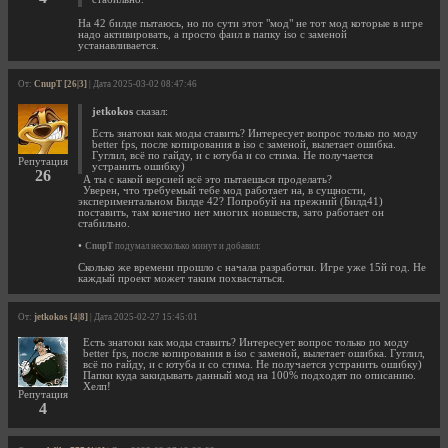
На 42 билде пытаюсь, но по сути этот "мод" не тот мод которые в игре
надо активировать, а просто фаил в папку iso с заменой
устанавливается.
От:
CnupT [26|3]
| Дата 2025-03-02 08:47:46
jetkokos
сказал:
Есть знатоки как моды ставить? Интересует вопрос только по моду
better fps, после копирования в iso с заменой, вылетает ошибка.
Гуглил, всё по гайду, и с ютуба и со стима. Не получается
Репутация
устранить ошибку)
26
А ты с какой версией всё это пытаешься проделать?
Уверен, что требуемый тебе мод работает на, в сущности,
экспериментальном Билде 42? Попробуй на прежний (Билд41)
поставить, там конечно нет многих новшеств, зато работает он
стабильно.
•
CnupT
подумал несколько минут и добавил:
Сколько же времени прошло с начала разработки. Игре уже 15й год. Не
каждый проект может таким похвастаться.
От:
jetkokos [4|8]
| Дата 2025-02-27 15:45:01
Есть знатоки как моды ставить? Интересует вопрос только по моду
better fps, после копирования в iso с заменой, вылетает ошибка. Гуглил,
всё по гайду, и с ютуба и со стима. Не получается устранить ошибку)
Папки куда закидывать данный мод на 100% подходят по описанию.
Хелп!
Репутация
4