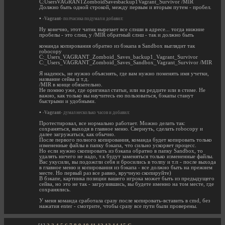
C:UsersVAGRANTZomboidSavesbackup1Vagrant_Survivor /MIR
Должно быть одной строкой, между первым и вторым путем - пробел.
•
-Vagrant-
полчасика подумал и добавил:
Ну конечно, этот чатик вырезает все слэши в адресе... тогда нижние
пробелы - это слэш, у /MIR обратный слэш - так и должно быть
команда копирования обратно из бэкапа в Sandbox выглядит так
robocopy
C:_Users_VAGRANT_Zomboid_Saves_backup1_Vagrant_Survivor
C:_Users_VAGRANT_Zomboid_Saves_Sandbox_Vagrant_Survivor /MIR
Я надеюсь, не нужно объяснять, где вам нужно поменять имя учетки,
название сейва и т.д.
/MIR в конце обязательно.
Не помню уже, где оригинал статьи, или на реддите или в стиме. Не
важно, как только вы научитесь ею пользоваться, бэкапы станут
быстрыми и удобными.
•
-Vagrant-
думал несколько часов и добавил:
Протестировал, все нормально работает. Можно делать так:
сохраняться, выходя в главное меню. Свернуть, сделать robocopy и
далее загружаться, как обычно.
После первого полного копирования, команда будет копировать только
измененные файлы в папку бэкапа, что сильно ускоряет процесс.
Но если нужно скопировать из бэкапа обратно в папку Sandbox, то
удалять ничего не надо, т.к будут заменяться только измененные файлы.
Вас укусили, вы подожгли себя и бросились в толпу и т.п - после выхода
в главное меню и копирования из бэкапа - все должно быть на прежнем
месте. Но первый раз все равно, вручную скопируйте)
В бэкапе, картинка позиции вашего игрока может быть из предыдущего
сейва, но это не так - загрузившись, вы будете именно на том месте, где
сохранялись.
У меня команда сработала сразу после копировать-вставить в cmd, без
нажатия enter - смотрите, чтобы сразу все пути были проверены.