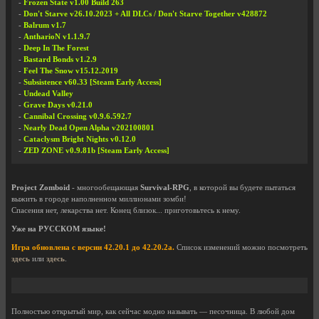
-
Frozen State v1.00 Build 263
-
Don't Starve v26.10.2023 + All DLCs / Don't Starve Together v428872
-
Balrum v1.7
-
AntharioN v1.1.9.7
-
Deep In The Forest
-
Bastard Bonds v1.2.9
-
Feel The Snow v15.12.2019
-
Subsistence v60.33 [Steam Early Access]
-
Undead Valley
-
Grave Days v0.21.0
-
Cannibal Crossing v0.9.6.592.7
-
Nearly Dead Open Alpha v202100801
-
Cataclysm Bright Nights v0.12.0
-
ZED ZONE v0.9.81b [Steam Early Access]
Project Zomboid
- многообещающая
Survival-RPG
, в которой вы будете пытаться
выжить в городе наполненном миллионами зомби!
Спасения нет, лекарства нет. Конец близок... приготовьтесь к нему.
Уже на РУССКОМ языке!
Игра обновлена с версии 42.20.1 до 42.20.2a.
Список изменений можно посмотреть
здесь
или
здесь
.
Полностью открытый мир, как сейчас модно называть — песочница. В любой дом