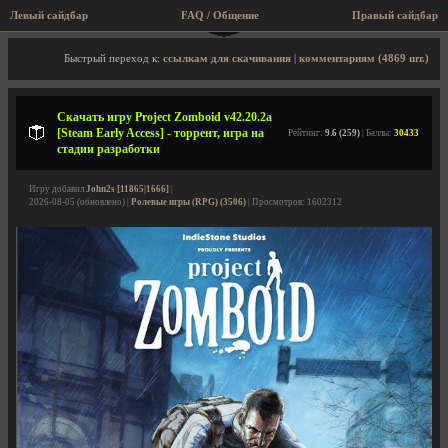
Левый сайдбар
FAQ / Общение
Пра
Описание игры, торрент, скриншоты, видео
Быстрый переход к:
ссылкам для скачивания
|
комментариям (4869 шт.)
Скачать игру Project Zomboid v42.20.2a
[Steam Early Access] - торрент, игра на
Рейтинг:
9.6 (259)
| Баллы:
30433
стадии разработки
Игру добавил
John2s [11865|1666]
|
2026-08-05 (обновлено) |
Ролевые игры (RPG) (3506)
| Просмотров: 1602312