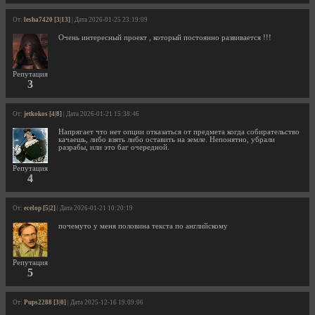
От:
lesha7420 [3|13]
| Дата 2026-01-25 23:19:09
Очень интересный проект , который постоянно развивается !!!
Репутация
3
От:
jetkokos [4|8]
| Дата 2026-01-21 15:38:46
Напрягает что нет опции отказаться от предмета когда собирательство
качаешь, либо взять либо оставить на земле. Непонятно, убрали
разрабы, или это баг очередной.
Репутация
4
От:
ecelop [5|2]
| Дата 2026-01-21 10:20:19
почемуто у меня половина текста по английскому
Репутация
5
От:
Pups2288 [3|0]
| Дата 2025-12-16 19:09:06