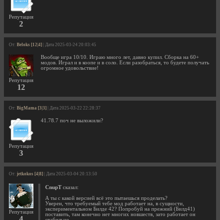
Репутация
2
От:
Beloks [12|4]
| Дата 2025-03-24 20:03:45
Вообще игра 10/10. Играю много лет, давно купил. Сборка на 60+
модов. Играл и в коопе и в соло. Если разобраться, то будете получать
огромное удовольствие!
Репутация
12
От:
BigMama [3|3]
| Дата 2025-03-22 22:28:37
41.78.7 поч не выложили?
Репутация
3
От:
jetkokos [4|8]
| Дата 2025-03-04 20:13:50
CnupT
сказал:
А ты с какой версией всё это пытаешься проделать?
Уверен, что требуемый тебе мод работает на, в сущности,
экспериментальном Билде 42? Попробуй на прежний (Билд41)
Репутация
поставить, там конечно нет многих новшеств, зато работает он
4
стабильно.