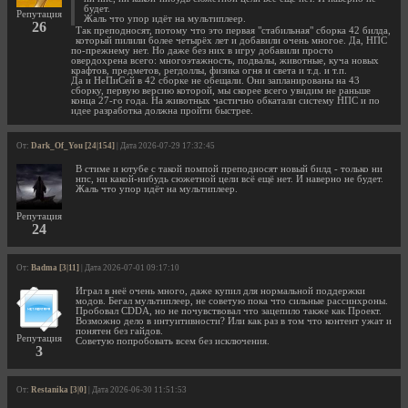
будет.
Репутация
Жаль что упор идёт на мультиплеер.
26
Так преподносят, потому что это первая "стабильная" сборка 42 билда,
который пилили более четырёх лет и добавили очень многое. Да, НПС
по-прежнему нет. Но даже без них в игру добавили просто
овердохрена всего: многоэтажность, подвалы, животные, куча новых
крафтов, предметов, регдоллы, физика огня и света и т.д. и т.п.
Да и НеПиСей в 42 сборке не обещали. Они запланированы на 43
сборку, первую версию которой, мы скорее всего увидим не раньше
конца 27-го года. На животных частично обкатали систему НПС и по
идее разработка должна пройти быстрее.
От:
Dark_Of_You [24|154]
| Дата 2026-07-29 17:32:45
В стиме и ютубе с такой помпой преподносят новый билд - только ни
нпс, ни какой-нибудь сюжетной цели всё ещё нет. И наверно не будет.
Жаль что упор идёт на мультиплеер.
Репутация
24
От:
Badma [3|11]
| Дата 2026-07-01 09:17:10
Играл в неё очень много, даже купил для нормальной поддержки
модов. Бегал мультиплеер, не советую пока что сильные рассинхроны.
Пробовал CDDA, но не почувствовал что зацепило также как Проект.
Возможно дело в интуитивности? Или как раз в том что контент ужат и
понятен без гайдов.
Репутация
Советую попробовать всем без исключения.
3
От:
Restanika [3|0]
| Дата 2026-06-30 11:51:53