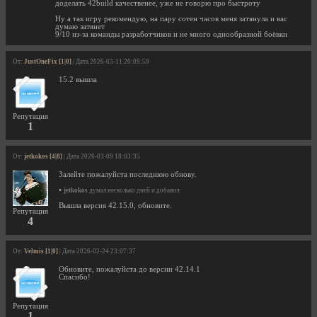
доделать 42build качественее, уже не говорю про быстроту
Ну а так игру рекомендую, на пару сотен часов меня затянула и вас
думаю затянет
9/10 из-за команды разработчиков и не много однообразной боёвки
От:
JustOneFix [1|0]
| Дата 2026-03-11 20:09:59
15.2 вышла
Репутация
1
От:
jetkokos [4|8]
| Дата 2026-03-09 18:03:35
Залейте пожалуйста последнюю обнову.
•
jetkokos
думал несколько дней и добавил:
Вышла версия 42.15.0, обновите.
Репутация
4
От:
Velmis [1|0]
| Дата 2026-02-24 23:07:37
Обновите, пожалуйста до версии 42.14.1
Спасибо!
Репутация
1