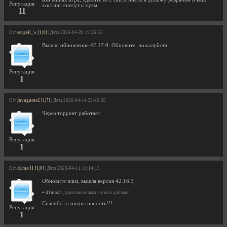
Репутация
хостинг снесут к хуям
11
От:
sergeii_w [1|0]
| Дата 2026-04-20 19:56:53
Вышло обновление 42.17.0. Обновите, пожалуйста
Репутация
1
От:
javagame2 [1|7]
| Дата 2026-04-14 23:46:39
Через торрент работает
Репутация
1
От:
d1ma41 [1|0]
| Дата 2026-04-11 16:14:15
Обновите плиз, вышла версия 42.16.3
•
d1ma41
думал несколько часов и добавил:
Спасибо за оперативность!!!
Репутация
1