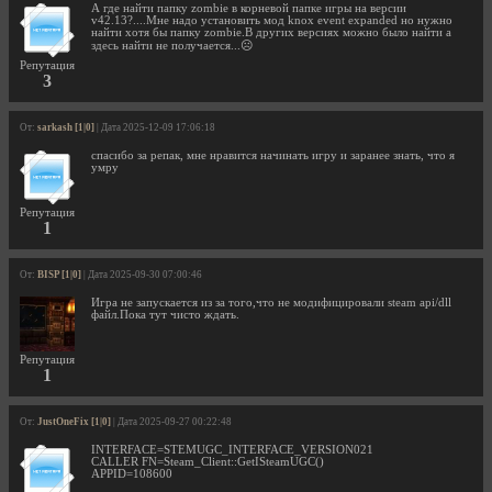
А где найти папку zombie в корневой папке игры на версии
v42.13?....Мне надо установить мод knox event expanded но нужно
найти хотя бы папку zombie.В других версиях можно было найти а
здесь найти не получается...☹️
Репутация
3
От:
sarkash [1|0]
| Дата 2025-12-09 17:06:18
спасибо за репак, мне нравится начинать игру и заранее знать, что я
умру
Репутация
1
От:
BISP [1|0]
| Дата 2025-09-30 07:00:46
Игра не запускается из за того,что не модифицировали steam api/dll
файл.Пока тут чисто ждать.
Репутация
1
От:
JustOneFix [1|0]
| Дата 2025-09-27 00:22:48
INTERFACE=STEMUGC_INTERFACE_VERSION021
CALLER FN=Steam_Client::GetISteamUGC()
APPID=108600