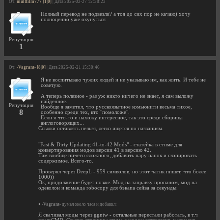
От:
multfilm777 [1|0]
| Дата 2025-02-27 12:38:23
Полный перевод не подвезли? а тоя до сих пор не качаю) хочу
полноценно уже окунуться
Репутация
1
От:
-Vagrant- [8|0]
| Дата 2025-02-21 15:30:46
Я не воспитываю чужих людей и не указываю им, как жить. И тебе не
советую.
А теперь полезное - раз уж никто ничего не знает, я сам выложу
найденное.
Репутация
Вообще я заметил, что русскоязычное комьюнити весьма тихое,
8
особенно среди тех, кто "помоложе".
Если я что-то и нахожу интересное, так это среди сборища
англоговорящих...
Ссылки оставлять нельзя, легко ищется по названиям.
"Fast & Dirty Updating 41-to-42 Mods" - статейка в стиме для
конвертирования модов версии 41 в версию 42.
Там вообще ничего сложного, добавить пару папок и скопировать
содержимое. Всего-то.
Проверял через DeepL - 959 символов, но этот чатик пишет, что более
1000))
Ок, продолжение будет позже. Мод на заправку пропаном, мод на
одеколон и команда robocopy для бэкапа сейва за секунды.
•
-Vagrant-
думал около часа и добавил:
Я скачивал моды через ggntw - остальные перестали работать, в т.ч