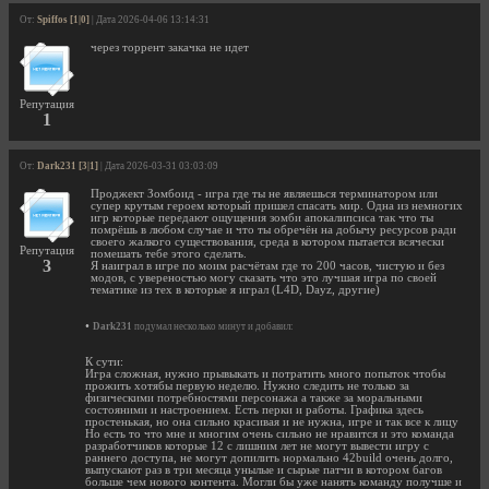
От:
Spiffos [1|0]
| Дата 2026-04-06 13:14:31
через торрент закачка не идет
Репутация
1
От:
Dark231 [3|1]
| Дата 2026-03-31 03:03:09
Проджект Зомбоид - игра где ты не являешься терминатором или
супер крутым героем который пришел спасать мир. Одна из немногих
игр которые передают ощущения зомби апокалипсиса так что ты
помрёшь в любом случае и что ты обречён на добычу ресурсов ради
своего жалкого существования, среда в котором пытается всячески
Репутация
помешать тебе этого сделать.
3
Я наиграл в игре по моим расчётам где то 200 часов, чистую и без
модов, с увереностью могу сказать что это лучшая игра по своей
тематике из тех в которые я играл (L4D, Dayz, другие)
•
Dark231
подумал несколько минут и добавил:
К сути:
Игра сложная, нужно прывыкать и потратить много попыток чтобы
прожить хотябы первую неделю. Нужно следить не только за
физическими потребностями персонажа а также за моральными
состояними и настроением. Есть перки и работы. Графика здесь
простенькая, но она сильно красивая и не нужна, игре и так все к лицу
Но есть то что мне и многим очень сильно не нравится и это команда
разработчиков которые 12 с лишним лет не могут вывести игру с
раннего доступа, не могут допилить нормально 42build очень долго,
выпускают раз в три месяца унылые и сырые патчи в котором багов
больше чем нового контента. Могли бы уже нанять команду получше и