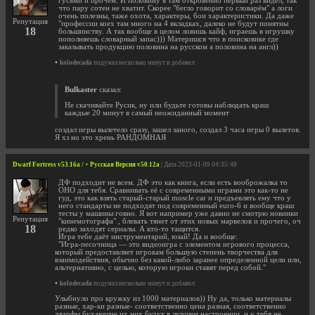
гусями и прочем. И половину я там откровенно первый раз видел, так
что пару сотен не хватит. Скорее "бегло говорит со словарём" а логи
очень полезны, таже охота, характеры, бои характеристики. Да даже
Репутация
"профессии коех там много на 4 вкладках, далеко не будут понятны
18
большинству. А так вообще в целом ловишь кайф, играешь в игрушку
пополняешь словарный запас))) Материшся что в поисковике где
заказывать продукцию половина на русском а половина на англ))
•
kolodecada
подумал несколько минут и добавил:
Bulkaster
сказал:
Не скачивайте Русик, ну или будьте готовы наблюдать краш
каждые 20 минут в самый неожиданный момент
создал игры вылетело сразу, зашел заного, создал 3 часа игры 0 вылетов.
Я хз но это хрень РАНДОМНАЯ
Dwarf Fortress v53.16a / + Русская Версия v50.12a
| Дата 2023-01-09 04:35:48
ДФ подходит не всем. ДФ это как книга, если есть вооброжалка то
ОНО для тебя. Сравнивать её с современными играми это как-то не
гуд, это как взять старый-старый muscle car и предъевлять ему что у
него стандарты не подходят под современный euro-6 и вообще краш
тесты у машины говно. Я вот например уже давно не смотрю новинки
Репутация
"кинемотографа" , блевать тянет от этих новых марвелов и прочего, оч
18
редко заходят сериалы. А кто-то тащится.
Игра тебе даёт инструментарий, юзай! Да и вообще:
"Игра-песочница — это видеоигра с элементом игрового процесса,
который предоставляет игрокам большую степень творчества для
взаимодействия, обычно без какой-либо заранее определенной цели или,
альтернативно, с целью, которую игроки ставят перед собой."
•
kolodecada
подумал несколько минут и добавил:
Улыбнуло про кружку из 1000 материалов)) Ну да, только материалы
разные, хар-ки разные- соответственно цена разная, соответственно
дварфы бухающие их них будут в лучшем настроении, и у тебя не