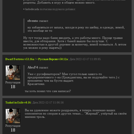
рецепты. Добавить в игру в общем можно много.
•
kolodecada
полчасика подумал и добавил:
elvento
сказал:
ну избавляться от запаха, заходя в реку по шейку, в одежде, зимой,
это вообще не то
Ну тут тогда надо баню вводить, а это работы много. Проще травки
ввести, для обтирания. Хотя с баней вышло бы получше. С
возможностью в другой деревне за копеечку, зимой помыться. А летом
уж можно в реку нырять))
Dwarf Fortress v53.16a / + Русская Версия v50.12a
| Дата 2022-12-17 11:09:05
AlexF4
сказал:
Уже с русификатором? Мне гугол только какого-то
предприимчивого г-на (Граждангина, вы не подумайте чего.) с
непонятно чем на бусти выдает.
Репутация
Красавчики.
18
ты хоть понял что сам написал?
Tzakol in Exile v0.16
| Дата 2022-12-17 11:06:56
Вы на удивление можете раздражать, я теперь понимаю ваших
оппонентов по спорам в других темах... "Жирный", упёртый на своём
мнении троль.
Репутация
18