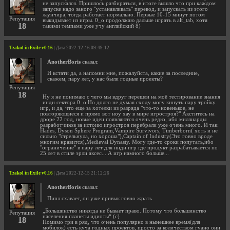
не запускался. Пришлось разбираться, в итоге вышло что при каждом
запуске надо заного "устанавливать" перевод, и запускать из этого
лаунчира, тогда работает нормально. Первые 10-15 минут потом
Репутация
выкидывает из игры. 0_о продолжаю дальше играть в alt_tab, хотя
18
такими темпами уже учу английский 8)
Tzakol in Exile v0.16
| Дата 2022-12-16 09:49:12
AnotherBoris
сказал:
И кстати да, а напомни мне, пожалуйста, какие за последние,
скажем, пару лет, у нас были годные проекты?
Репутация
18
Ну я не понимаю с чего мы вдруг перешли на моё тестирование знания
инди сектора 0_о Но долго не думая сходу могу кинуть пару тройку
игр, и да, что еще за хотелки из разряда "что-то новенькое, не
повторяющиеся и прямо вот ноу хау в мире игростроя?" Акститесь на
дроре 22 год, новые идеи появляются очень редко, ибо миллиарды
разработчиков за истоию игростроя перебрали уже очень много. И так:
Hades, Dyson Sphere Program,Vampire Survivors, Timberborn( хоть и не
сильно "стрельнула, но хороша"),Captain of Industry(Это говно вроде
многим нравится),Medieval Dynasty. Могу где-то сроки попутать,ибо
"ограничение" в пару лет для инди игр где продукт разрабатывается по
25 лет в стиле эрли аксес... А игр намного больше...
Tzakol in Exile v0.16
| Дата 2022-12-15 21:12:26
AnotherBoris
сказал:
Пипл схавает, он уже привык говно жрать.
„Большинство никогда не бывает право. Потому что большинство
Репутация
населения планеты идиоты“ (с)
18
Помимо три в ряд, что очень популярно в нынешнее время(для
мобилок) есть куча годных проектов, просто за количеством гуано они