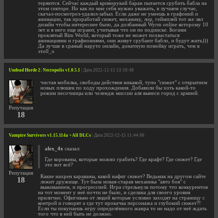
теряются. Сейчас каждый криворукий баран пытается срубить бабла на
этом секторе. Но как по мне себя нужно уважать, в лучшем случае,
скачал-посмотрел-удалил-забыл. Если даже не умеешь в графоний и
анимации, так проработай сюжет, механику, лор, геймплей тот же лвл
дизайн чтобы интереснее было, да долбанный Wyrm online которому 10
лет и в него еще играют, учитывая что он по подписке. Богами
проклятый Rim World, который тоже не может похвастаться
анимациями и графиониями, они живут срубают бабло, и будут жить)))
Да лучше в сраный наруто онлайн, донатную помойку играть, чем в
это0_о
Undead Horde 2: Necropolis v1.0.5.1
| Дата 2022-12-15 13:10:48
чистая мобилка, свободы действия никакой, тупо "сюжет" с открытием
новых плюшек по ходу прохождения. Добавили бы хоть какой-то
режим песочницы или челендж миссии аля вынеси город с армией.
Репутация
18
Vampire Survivors v1.15.114a + All DLCs
| Дата 2022-12-15 11:44:06
alex_4x
сказал:
Где корованы, которые можно грабить? Где крафт? Где сюжет? Где
это вот всё?
Репутация
Какие нахрен караваны, какой нафиг сюжет? Ведьмак на другом сайте
18
лежит дружище. Тут была новая-старая механика "авто боя" с
выживанием, и прогрессией. Игра стрельнула потому что конкурентов
на тот момент у неё почти не было, и сделана для своего уровня
прилично. Офигиваю от людей которые условно заходят на страницу с
контрой и говорят а где тут прокачка персонажа и глубокий сюжет?!
Если ты покупаешь игру определённого жанра то не надо от неё ждать
того что в ней быть не должно.