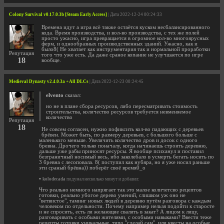
Colony Survival v0.17.0.3b [Steam Early Access]
| Дата 2022-12-24 00:24:33
Времена идут а игра всё также остаётся куском несбалансированного
кода. Время производства, и вол-во производства, с тех же полей
просто ужасно, игра превращается в огромное кол-во многоярусных
ферм, и однообразных производственных зданий. Ужасно, как и
было8( Не хватает как инструментария так и нормальной проработки
Репутация
того что уже есть. Да даже сраное копание не улучшается по игре
18
вообще.
Medieval Dynasty v2.4.0.3a + All DLCs
| Дата 2022-12-23 00:24:45
elvento
сказал:
но не в плане сбора ресурсов, либо пересматривать стоимость
строительства, количество ресурсов требуется невменяемое
количество
Репутация
18
Не совсем согласен, нужно пофиксить кол-во падающих с деревьев
брёвен. Может быть, по размеру деревьев, с большого больше с
маленького меньше. Увеличить количество дров и досок с одного
бревна. Дрочего только поначалу, когда начинаешь строить деревню,
дальше уже рабы приносят ресурсы. Я вообще психанул и поставил
безграничный носимый весь, ибо заколебало в усмерть бегать носить по
3 бревна с лесоповала. 8( поступил как нубяра, но я уже носил раньше
эти сраный брёвна)) поберёг своё время0_о
•
kolodecada
подумал несколько минут и добавил:
Что реально немного напрягает так это малое количетсво рецептов
готовки, реально убогое дерево умений, слишком уж оно не
"ветвистое", таминг новых людей в деревню путём разговора с каждым
человеком по отдельности. Почему например нельзя подойти к старосте
и не спросить, есть ли желающие свалить в закат? А лицом к лицу,
разговаривать с особыми жителями, с особыми навыками? Ввести теже
рецепты готовки уникальные, типо "сделай сам", или квесты на особые