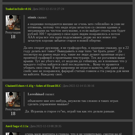
Tzakol in Exile v0.16
| Дата 2022-12-15 11:27:24
stimix
сказал:
а индюшки попадаются внешне не очень зато гейплейно за уши не
оттянешь, потому что инди игры зачастую со своими идеями и
механиками на чистом энтузиазме, и если выйдет стоить она будет
Репутация
рублей 300 ! продвинул свои идеи людям понравилось а потом
18
ААА игры все эти идеи подсасывают, редко но все новое это
зачастую хорошо забытое старое в новой обертке.
Да кто спорит дружище, я не графодро4ер, и индюшки уважаю, но в 22
году делать вот такое? Выкидывать и еще типо "не брать денег". Да
посмотри на рынок инди игр, такие же люди делают приятные игры с
приятной графикой и приятными текстурами. Тех же рогаликов выше
крыши. Тут же убого всё, от моделек до геймплея, но я понимаю что у
каждого го@на найдется свой последователь... Кому-то нравится
убивать свои глаза. Я вот например не играл в калисто, ибо даже дед
спейс мне не понравился, фаркрай считаю говном а гта умерла для меня
на вайсити. Каждому своё.
Chained Echoes v1.41g + Ashes of Elrant DLC
| Дата 2022-12-14 15:30:16
Loreshinad
сказал:
объясните мне кто-нибудь, неужели так сложно в таких играх
сделать управление мышью?
Репутация
Да. Играешь в старое го"но, играй так как это делали раньше.
18
Anvil Saga v1.1.1a
| Дата 2022-12-13 08:28:35
очень мало контента и гринда, что и не удивительно, смотря на её