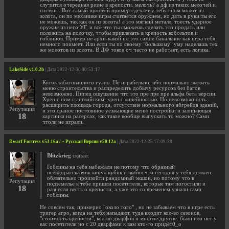
случится очередная резне в крепости. мелочь? а дф из таких мелочей и
состоит. Вот самый простой пример сделает у тебя гном молот из
золота, он по механике игры считается оружием, но дать в руки ты его
не можешь, так как он из золота! а это мягкий металл, тоесть ударное
оружие из него УГ, и всё что ты сможешь сделать это продать или
положить на полочку, чтобы привлекать в крепость кобольтов и
гоблинов. Пример не архи-какой но это самое банальное как игра тебя
немного поимеет. Или если ты по своему "большому" уму наделашь тех
же молотов из золота. В ДФ токое оч часто не работает, есть логика.
LakeSide v1.0.2b
| Дата 2022-12-30 00:53:17
Кусок забагованного гуано. Не играбельно, ибо нормально вызвать
меню строительства и распределить добычу ресурсов без багов
невозможно. Пипец ощущение что это пре пре пре альфа бета версии.
Хрен с ним с английским, хрен с линейностью. Но невозможность
расширить площадь города, отсутствие нормального абгрейда зданий,
Репутация
и это сраное постоянное уезжающие меню постройки и залипающая
18
картинка на расерсах, как такое вообще выпускать то можно? Сами
чтоли не играли.
Dwarf Fortress v53.16a / + Русская Версия v50.12a
| Дата 2022-12-25 17:09:28
Blitzkrieg
сказал:
Гоблины на тебя набежали не потому что образный
псевдорассказчик кинул кубик и выбил что сегодня у тебя должен
обязательно произойти рандомный экшон, но потому что в
Репутация
подземелье к тебе пришли посетители, которые там погостили и
18
разнесли весть о крепости, а уже это со временем узнали сами
гоблины.
Не совсем так, примерно "около того" , но не забываем что в игре есть
тригер агро, когда на тебя нападают, туда входит кол-во сезонов,
"стоимость крепости", кол-во дварфов и многое другое. были или нет у
вас посетители но с 20 дварфами к вам кто-то придёт0_о