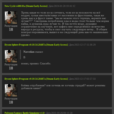
New Cycle v400.01a [Steam Early Access]
| Дата 2024-01-20 19:41:12
Хрень какая-то толи из-за сэттинга, толи из-за похожести на всё
подрят, тупые квесты/вставки от населения из фростпанка, такая же
хрень как и в фрост панке. "мы не можем этого терпень, кормите нас
лучше!!!". Смотришь потребление еды и воды стоит больше чем норма
пайка, и думаешь куда лучше то. И так почти везде, дурацкое
Репутация
ограничение на изучение, вот нафига мне определённое количество
18
народа и ресурсы, чтобы я смог изучать следующую ветку... В общем
поиграл поразвивался, вышел и на следующий день как-то машинально
удалил.
Dyson Sphere Program v0.10.34.28487a [Steam Early Access]
| Дата 2023-12-17 15:36:29
Navedan
сказал:
В
понял, принял. Спасибо.
Репутация
18
Dyson Sphere Program v0.10.34.28487a [Steam Early Access]
| Дата 2023-12-17 03:57:33
боёвка отрубаемая? или хочешь не хочешь страдай? может режимы
добавили какие?
Репутация
18
Polygon Fantasy Battle Simulator v1.0
| Дата 2023-10-26 00:11:58