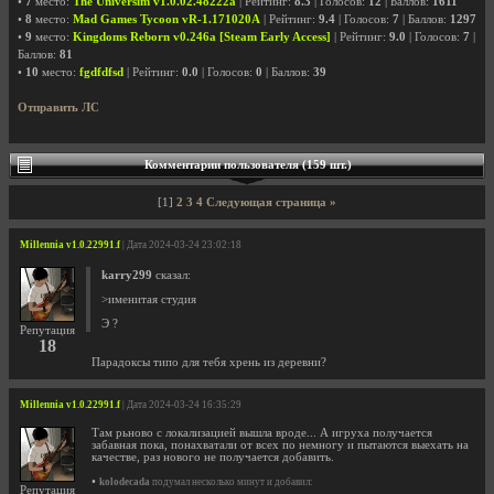
•
7
место:
The Universim v1.0.02.48222a
| Рейтинг:
8.3
| Голосов:
12
| Баллов:
1611
•
8
место:
Mad Games Tycoon vR-1.171020A
| Рейтинг:
9.4
| Голосов:
7
| Баллов:
1297
•
9
место:
Kingdoms Reborn v0.246a [Steam Early Access]
| Рейтинг:
9.0
| Голосов:
7
|
Баллов:
81
•
10
место:
fgdfdfsd
| Рейтинг:
0.0
| Голосов:
0
| Баллов:
39
Отправить ЛС
Комментарии пользователя (159 шт.)
[1]
2
3
4
Следующая страница »
Millennia v1.0.22991.f
| Дата 2024-03-24 23:02:18
karry299
сказал:
>именитая студия
Э ?
Репутация
18
Парадоксы типо для тебя хрень из деревни?
Millennia v1.0.22991.f
| Дата 2024-03-24 16:35:29
Там рьново с локализацией вышла вроде... А игруха получается
забавная пока, понахватали от всех по немногу и пытаются выехать на
качестве, раз нового не получается добавить.
•
kolodecada
подумал несколько минут и добавил:
Репутация