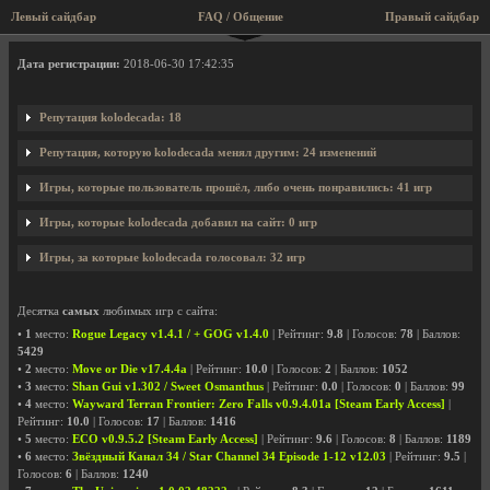
Левый сайдбар
FAQ / Общение
Правый сайдбар
Профиль пользователя kolodecada
Дата регистрации:
2018-06-30 17:42:35
Репутация kolodecada: 18
Репутация, которую kolodecada менял другим: 24 изменений
Игры, которые пользователь прошёл, либо очень понравились: 41 игр
Игры, которые kolodecada добавил на сайт: 0 игр
Игры, за которые kolodecada голосовал: 32 игр
Десятка
самых
любимых игр с сайта:
•
1
место:
Rogue Legacy v1.4.1 / + GOG v1.4.0
| Рейтинг:
9.8
| Голосов:
78
| Баллов:
5429
•
2
место:
Move or Die v17.4.4a
| Рейтинг:
10.0
| Голосов:
2
| Баллов:
1052
•
3
место:
Shan Gui v1.302 / Sweet Osmanthus
| Рейтинг:
0.0
| Голосов:
0
| Баллов:
99
•
4
место:
Wayward Terran Frontier: Zero Falls v0.9.4.01a [Steam Early Access]
|
Рейтинг:
10.0
| Голосов:
17
| Баллов:
1416
•
5
место:
ECO v0.9.5.2 [Steam Early Access]
| Рейтинг:
9.6
| Голосов:
8
| Баллов:
1189
•
6
место:
Звёздный Канал 34 / Star Channel 34 Episode 1-12 v12.03
| Рейтинг:
9.5
|
Голосов:
6
| Баллов:
1240