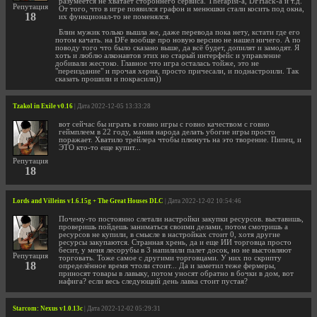
разумеется не хватает стороннего сервиса. Therapist-а, DFHack-а и т.д.
Репутация
От того, что в игре появился графон и менюшки стали косить под окна,
18
их функционал-то не поменялся.
Блин мужик только вышла же, даже перевода пока нету, кстати где его
потом качать. на DFe вообще про новую версию не нашел ничего. А по
поводу того что было сказано выше, да всё будет, допилят и замодят. Я
хоть и люблю алконавтов этих но старый интерфейс и управление
добивали жестоко. Главное что игра осталась тойже, это не
"переиздание" и прочая херня, просто причесали, и поднастроили. Так
сказать прошили и покрасили))
Tzakol in Exile v0.16
| Дата 2022-12-05 13:33:28
вот сейчас бы играть в говно игры с говно качеством с говно
геймплеем в 22 году, мания народа делать убогие игры просто
поражает. Хватило трейлера чтобы плюнуть на это творение. Пипец, и
ЭТО кто-то еще купит...
Репутация
18
Lords and Villeins v1.6.15g + The Great Houses DLC
| Дата 2022-12-02 10:54:46
Почему-то постоянно слетали настройки закупки ресурсов. выставишь,
проверишь пойдешь заниматься своими делами, потом смотришь а
ресурсов не купили, в смысле в настройках стоит 0, хотя другие
ресурсы закупаются. Странная хрень, да и еще ИИ торговца просто
бесит, у меня лесорубы в 3 напилили палет досок, но не выстовляют
Репутация
торговать. Тоже самое с другими торговцами. У них по скрипту
18
определённое время чтоли стоит... Да и заметил теже фермеры,
приносят товары в лавыку, потом уносят обратно в бочки в дом, вот
нафига? если весь следующий день лавка стоит пустая?
Starcom: Nexus v1.0.13c
| Дата 2022-12-02 05:29:31