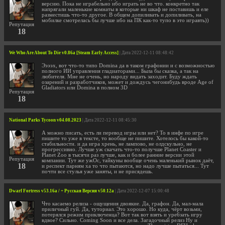
версию. Пока не играбельно ибо играть не во что. конкретно так
напрягали маленькие комнаты в которые ни шкаф не поставишь и еле
разместишь что-то другое. В общем допиливать и допиливать, на
мобилке смотрелась бы лучше ибо на ПК как-то тупо в это игравть))
Репутация
18
We Who Are About To Die v0.86a [Steam Early Access]
| Дата 2022-12-11 08:48:42
Ээээх, вот что-то типо Domina да в таком графонии и с возможностью
полного ИИ управления гладиаторами... Была бы сказка, а так на
любителя. Мне не очень, но народу видать заходит. Буду ждать
озарений и разработчиков, может и дождусь чегонибудь вроде Age of
Gladiators или Domina в полном 3D
Репутация
18
National Parks Tycoon v04.08.2023
| Дата 2022-12-11 08:45:30
А можно писать, есть ли перевод игры или нет? То в инфе по игре
пишите то уже в тексте, то вообще не пишите. Хотелось бы какой-то
стабильности. и да игра хрень, не лампово, не олдскульно, не
прогрессивно. Лучше уж скачать что-то получше Planet Coaster и
Planet Zoo в тысячи раз лучше, как и более ранние версии этой
Репутация
компании. Тут же ужОс, тайкуны вообще очень маленький рынок даёт,
18
и респект парням ха то что пытаются, но надо лучше пытаться... Тут
почти все стулья уже заняты, и не присядешь.
Dwarf Fortress v53.16a / + Русская Версия v50.12a
| Дата 2022-12-07 15:00:48
Что касаемо релиза - ощущения двоякие. Да, графон. Да, мал-мала
приличный гуй. Да, туториал. Это хорошо. Но куда, чёрт возьми,
потерялся режим приключенца? Вот так вот взять и уре6зать игру
вдвое? Сильно. Coming Soon и все дела. Загадочный релиз Ну и