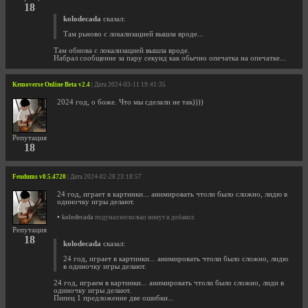
18
kolodecada
сказал:
Там рьново с локализацией вышла вроде...
Там обнова с локализацией вышла вроде.
Набрал сообщение за пару секунд как обычно опечатка на опечатке...
Kemoverse Online Beta v2.4
| Дата 2024-03-11 19:41:35
2024 год, о боже. Что мы сделали не так))))
Репутация
18
Feudums v0.5.4720
| Дата 2024-02-28 23:18:57
24 год, играет в картинки... анимировать чтоли было сложно, лидю в
одиночку игры делают.
•
kolodecada
подумал несколько минут и добавил:
Репутация
18
kolodecada
сказал:
24 год, играет в картинки... анимировать чтоли было сложно, лидю
в одиночку игры делают.
24 год, играем в картинки... анимировать чтоли было сложно, лиди в
одиночку игры делают.
Пипец 1 предложение две ошибки...