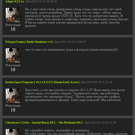
Adapt v0.52.1a
| Дата 2023-10-25 16:38:04
Ну у них свой стиль, копировать стиль споре смысла нет, тут свой
антураж, удачи разрабам. Давно ждал что-то такое, сейчас народ
интересует хрень вроде COD CS. Хоть что-то добротное вышло. В
тойже споре этап клетки и существа, племени, проходил очень быстро.
Я бы на одном этапе клетки задержался бы на пару дней, был-бы
Репутация
контент.
18
Polygon Fantasy Battle Simulator v1.0
| Дата 2023-10-18 14:08:26
что-то мне это напоминает, игра в которую нельзя поиграть))))
Репутация
18
Kerbal Space Program 2 v0.1.1.0.21572 [Steam Early Access]
| Дата 2023-08-28 21:21:48
Простите, а что вы хотели от версии v0.1.1.0? Ясен перец это кусок
сырого кода, тут какбы говорят, "пацаны всё норм, мы работаем,
посмотрите что примерно будет". Прото дали потрогать графон,
функционал(немного), физику. Типо паря покупай! Мы работаем.
Репутация
18
Chronicon v1.54.0a + Ancient Beasts DLC + The Mechanist DLC
| Дата 2023-01-30 05:42:18
Не слушайте никого, поиграйте и залипните.
От себя скажу что это достойный проект. Добротно сделано, приятно