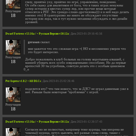
глазу, приятно уху, приятно по игре, управлению, поведению.
От себя скажу для аналитиков от бога, что в таких играх ненужны
супер истории в квестах супер лор, или прочие вещи которые
Репутация
относятся к РПГ. Это гриндо-слэшо-дрочиловка))) и в ней надо делать
18
именно это) В грантуризмо же никто не обсуждает отсутствие
истории или лора, так и тут нужно механики обсуждать и лвл дизайн
уровней.
Dwarf Fortress v53.16a / + Русская Версия v50.12a
| Дата 2023-01-29 10:45:56
gerasan
сказал:
мне кажется что это сложная игра =( НО я несомненно уверен что
это будет интересно.
Репутация
Добро пожаловать в клуб больных на голову коротышек-алкашей, с
18
манией убивать всех особо извращенными способами. Но да первые
крепостей 30 ты угробишь, советую делать это с особым цинизмом
0_о
Per Aspera v1.8.2 + All DLCs
| Дата 2023-01-25 02:26:46
поделится кто? что там нового, что за ДЛС? не играл давненько уже в
неё. Раньше были некоторые "проблемки" с игрой.
Репутация
18
Dwarf Fortress v53.16a / + Русская Версия v50.12a
| Дата 2023-01-12 20:57:43
Согласен но не полностью, например теже курицы, там нихрена не
чикены)) курица, петух цыплята, всё разные слова слова, также с