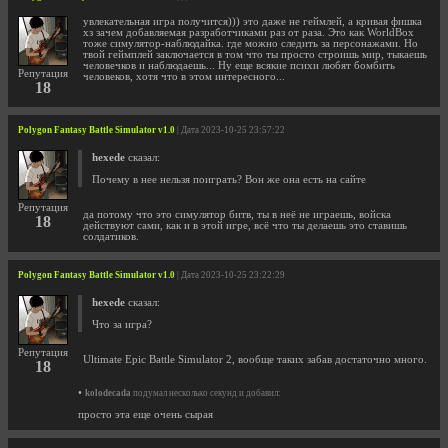
увлекательная игра получится))) это даже не геймлей, а кривая фишка
хз зачем добавляемая разработчиками раз от раза. Это как WorldBox
тоже симулятор-наблюдайка. где можно следить за персонажами. Но
твой геймплей заключается в том что ты просто строишь мир, тыкаешь
человечков и наблюдаешь... Ну еще всякие психи любят бомбить
Репутация
человеков, хотя что в этом интересного...
18
Polygon Fantasy Battle Simulator v1.0
| Дата 2023-10-25 23:57:22
hexede
сказал:
Почему в нее нельзя поиграть? Вон же она есть на сайте
Репутация
да потому что это симулятор битв, ты в неё не играешь, войска
18
действуют сами, как и в этой игре, всё что ты делаешь это ставишь
солдатиков.
Polygon Fantasy Battle Simulator v1.0
| Дата 2023-10-25 23:22:29
hexede
сказал:
Что за игра?
Репутация
Ultimate Epic Battle Simulator 2, вообще таких забав достаточно много.
18
•
kolodecada
подумал несколько секунд и добавил:
просто эта еще очень сырая