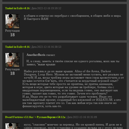
Tzakol in Exile v0.16
| Дата 2022-12-16 19:59:12
в общем я ответил но перебрал с свообщением, в общем люби и мира.
И быстрого RAM
Репутация
18
Tzakol in Exile v0.16
| Дата 2022-12-16 16:38:53
AnotherBoris
сказал:
И, к слову, заметь: в твоём списке ни одного рогалика, коих как ты
заявил, "выше крыши
Репутация
Hades рогалик.и да их выше крыши. Alina of the Arena, Darkest
18
Dungeon, Loop Hero. Мужик не заставляй меня гуглить, вот реально не
хочу8( И да, когда трейлер игры заставляет твои глаза кровоточить а от
музыки хочется бле"вать, это считается за неудачный игровой опыт?
Есть вещи которые тебе просто не приятны, не прятна анимация,
которая в игре, цвета которые на уровне вв трейлере, боёвка эта с
квадратным перемещением, если ты видишь говно, оно выглядит как
говно, пахнет как говно, то это говно. Зачем его пробовать?
И да, Инди это не то что разрабатывает один человек. Инди это
малобюджетный проект, созданный без вложений от ИЗДАТЕЛЯ. а кто
им там зарплату платит это хз. Так как любая игра так или иначе но
финансируется, хоть как-то.
Dwarf Fortress v53.16a / + Русская Версия v50.12a
| Дата 2022-12-16 10:35:09
нууу, "спасиюо" конечно за перевод. Но он кривой пипец. И дело не в
самом переводе, после установки и создании ярлыка он с этого ярлыка