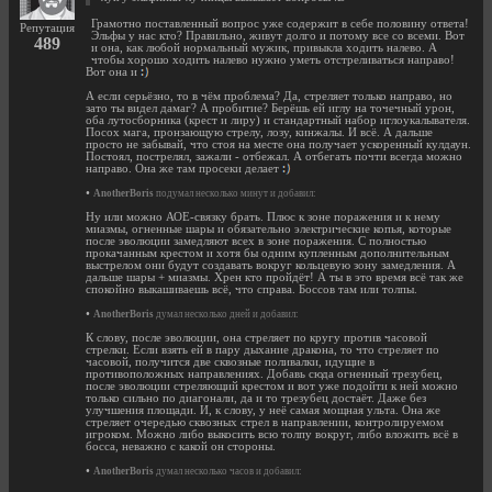
Грамотно поставленный вопрос уже содержит в себе половину ответа!
Репутация
Эльфы у нас кто? Правильно, живут долго и потому все со всеми. Вот
489
и она, как любой нормальный мужик, привыкла ходить налево. А
чтобы хорошо ходить налево нужно уметь отстреливаться направо!
Вот она и
А если серьёзно, то в чём проблема? Да, стреляет только направо, но
зато ты видел дамаг? А пробитие? Берёшь ей иглу на точечный урон,
оба лутосборника (крест и лиру) и стандартный набор иглоукалывателя.
Посох мага, пронзающую стрелу, лозу, кинжалы. И всё. А дальше
просто не забывай, что стоя на месте она получает ускоренный кулдаун.
Постоял, пострелял, зажали - отбежал. А отбегать почти всегда можно
направо. Она же там просеки делает
•
AnotherBoris
подумал несколько минут и добавил:
Ну или можно АОЕ-связку брать. Плюс к зоне поражения и к нему
миазмы, огненные шары и обязательно электрические копья, которые
после эволюции замедляют всех в зоне поражения. С полностью
прокачанным крестом и хотя бы одним купленным дополнительным
выстрелом они будут создавать вокруг кольцевую зону замедления. А
дальше шары + миазмы. Хрен кто пройдёт! А ты в это время всё так же
спокойно выкашиваешь всё, что справа. Боссов там или толпы.
•
AnotherBoris
думал несколько дней и добавил:
К слову, после эволюции, она стреляет по кругу против часовой
стрелки. Если взять ей в пару дыхание дракона, то что стреляет по
часовой, получится две сквозные поливалки, идущие в
противоположных направлениях. Добавь сюда огненный трезубец,
после эволюции стреляющий крестом и вот уже подойти к ней можно
только сильно по диагонали, да и то трезубец достаёт. Даже без
улучшения площади. И, к слову, у неё самая мощная ульта. Она же
стреляет очередью сквозных стрел в направлении, контролируемом
игроком. Можно либо выкосить всю толпу вокруг, либо вложить всё в
босса, неважно с какой он стороны.
•
AnotherBoris
думал несколько часов и добавил: