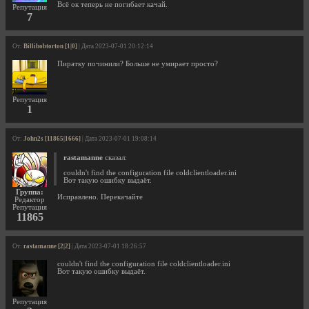
Всё ок теперь не погибает качай.
Репутация
7
От:
Billibobtorton [1|0]
| Дата 2023-07-01 20:12:14
Пиратку починили? Больше не умирает просто?
Репутация
1
От:
John2s [11865|1666]
| Дата 2023-07-01 19:08:14
rastamanne
сказал:
couldn't find the configuration file coldclientloader.ini
Вот такую ошибку выдаёт.
Группа:
Исправлено. Перекачайте
Редактор
Репутация
11865
От:
rastamanne [2|2]
| Дата 2023-07-01 18:26:57
couldn't find the configuration file coldclientloader.ini
Вот такую ошибку выдаёт.
Репутация