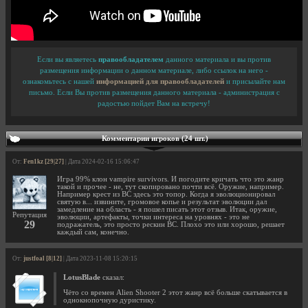
Если вы являетесь
правообладателем
данного материала и вы против
размещения информации о данном материале, либо ссылок на него -
ознакомьтесь с нашей
информацией для правообладателей
и присылайте нам
письмо. Если Вы против размещения данного материала - администрация с
радостью пойдет Вам на встречу!
Комментарии игроков (24 шт.)
От:
Fen1kz [29|27]
| Дата 2024-02-16 15:06:47
Игра 99% клон vampire survivors. И погодите кричать что это жанр
такой и прочее - не, тут скопировано почти всё. Оружие, например.
Например крест из ВС здесь это топор. Когда я эволюционировал
святую в... извините, громовое копье и результат эволюции дал
замедление на область - я пошел писать этот отзыв. Итак, оружие,
Репутация
эволюции, артефакты, точки интереса на уровнях - это не
29
подражатель, это просто рескин ВС. Плохо это или хорошо, решает
каждый сам, конечно.
От:
justfoal [8|12]
| Дата 2023-11-08 15:20:15
LotusBlade
сказал:
Чёто со времен Alien Shooter 2 этот жанр всё больше скатывается в
однокнопочную дуристику.