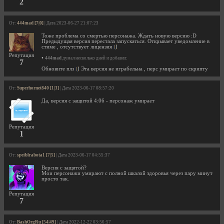
2
От:
444mad [7|0]
| Дата 2023-06-27 21:07:23
Тоже проблема со смертью персонажа. Ждать новую версию :D
Предыдущая версия перестала запускаться. Открывает уведомление в
стиме , отсутствует лицензия
Репутация
•
444mad
думал несколько дней и добавил:
7
Обновите плз
Эта версия не играбельна , перс умирает по скрипту
От:
Superhornet840 [1|3]
| Дата 2023-06-17 08:57:20
Да, версия с защитой 4:06 - персонаж умирает
Репутация
1
От:
speiblrabota1 [7|5]
| Дата 2023-06-17 04:55:37
Версия с защитой?
Мои персонажи умирают с полной шкалой здоровья через пару минут
просто так.
Репутация
7
От:
BashOrgRu [54|49]
| Дата 2022-12-22 03:56:57