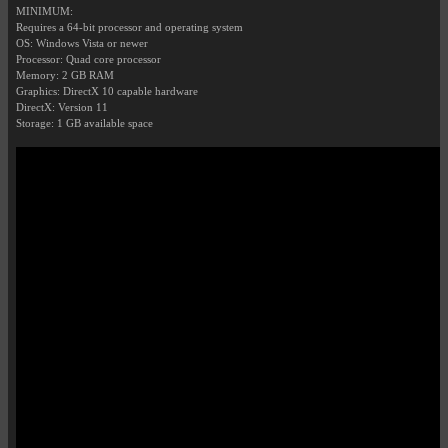
MINIMUM:
Requires a 64-bit processor and operating system
OS: Windows Vista or newer
Processor: Quad core processor
Memory: 2 GB RAM
Graphics: DirectX 10 capable hardware
DirectX: Version 11
Storage: 1 GB available space