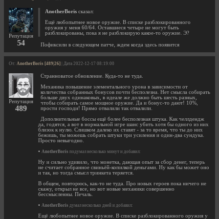
AnotherBoris
сказал:
Ещё любопытнее новое оружие. В списке разблокированного
оружия у меня 60/64. Оставшиеся четыре не могут быть
разблокированы, пока я не разблокирую какое-то оружие. Э?
Репутация
54
Пофиксили в следующем патче, ждем когда здесь появится
От:
AnotherBoris [489|26]
| Дата 2022-12-17 08:19:00
Странноватое обновление. Куда-то не туда.
Механика повышение элементального урона в зависимости от
количества собранных бонусов почти бесполезна. Нет смысла собирать
больше двух одинаковых, в идеале же должно быть шесть разных,
Репутация
чтобы собирать самое мощное оружие. Да и бонус-то дают! 10%,
489
прости господи! Прямо отвалили так отвалили.
Дополнительные боссы ещё более бесполезная штука. Как челлдендж
да, годятся, а вот в нормальной игре шанс убить хотя бы одного из них
близок к нулю. Слишком далеко их ставят - за то время, что ты до них
бежишь, ты можешь собрать штуки три усиления и один-два сундука.
Просто невыгодно.
•
AnotherBoris
подумал несколько минут и добавил:
Ну и сильно удивило, что монетка, дающая опыт за сбор денег, теперь
не считает собранное свиньёй-копилкой деньгами. Ну как бы может оно
и так, но тогда смысл тринкета теряется.
В общем, повторюсь, как-то не туда. Про новых героев пока ничего не
скажу, открыл не все, но вот новые механики совершенно
бессмысленны. Печаль.
•
AnotherBoris
думал несколько дней и добавил:
Ещё любопытнее новое оружие. В списке разблокированного оружия у