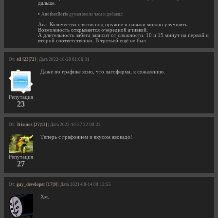
дальше.
•
AnotherBoris
думал около часа и добавил:
Ага. Количество слотов под оружие и навыки можно улучшить.
Возможность открывается очередной ачивкой.
А длительность забега зависит от сложности. 10 и 15 минут на первой и
второй соответственно. В третьей ещё не был.
От:
eil [23|72]
| Дата 2022-10-28 01:06:31
Даже по графике ясно, что лагоферма, к сожалению.
Репутация
23
От:
Trismos [27|13]
| Дата 2022-10-27 22:00:23
Теперь с графонием и вкусом авокадо!
Репутация
27
От:
gay_developer [17|9]
| Дата 2021-08-14 00:13:55
Хм.