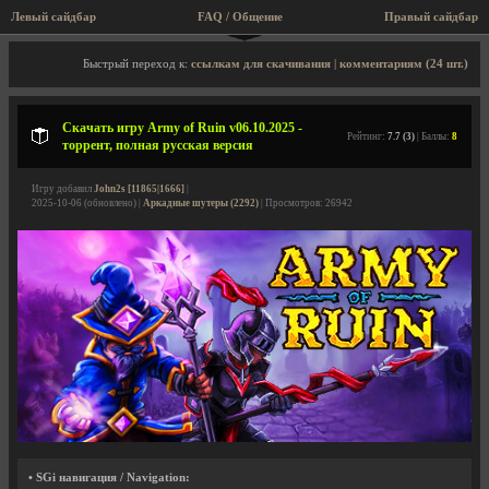
Левый сайдбар
FAQ / Общение
Пра
Описание игры, торрент, скриншоты, видео
Быстрый переход к:
ссылкам для скачивания
|
комментариям (24 шт.)
Скачать игру Army of Ruin v06.10.2025 -
Рейтинг:
7.7 (3)
| Баллы:
8
торрент, полная русская версия
Игру добавил
John2s [11865|1666]
|
2025-10-06 (обновлено) |
Аркадные шутеры (2292)
| Просмотров: 26942
• SGi навигация / Navigation: