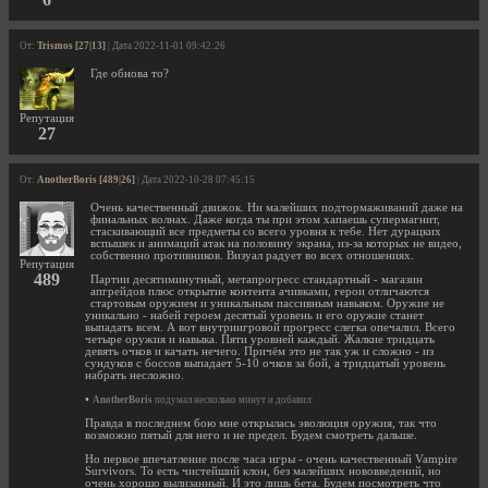
От:
Trismos [27|13]
| Дата 2022-11-01 09:42:26
Где обнова то?
Репутация
27
От:
AnotherBoris [489|26]
| Дата 2022-10-28 07:45:15
Очень качественный движок. Ни малейших подтормаживаний даже на
финальных волнах. Даже когда ты при этом хапаешь супермагнит,
стаскивающий все предметы со всего уровня к тебе. Нет дурацких
вспышек и анимаций атак на половину экрана, из-за которых не видео,
собственно противников. Визуал радует во всех отношениях.
Репутация
489
Партии десятиминутный, метапрогресс стандартный - магазин
апгрейдов плюс открытие контента ачивками, герои отличаются
стартовым оружием и уникальным пассивным навыком. Оружие не
уникально - набей героем десятый уровень и его оружие станет
выпадать всем. А вот внутриигровой прогресс слегка опечалил. Всего
четыре оружия и навыка. Пяти уровней каждый. Жалкие тридцать
девять очков и качать нечего. Причём это не так уж и сложно - из
сундуков с боссов выпадает 5-10 очков за бой, а тридцатый уровень
набрать несложно.
•
AnotherBoris
подумал несколько минут и добавил:
Правда в последнем бою мне открылась эволюция оружия, так что
возможно пятый для него и не предел. Будем смотреть дальше.
Но первое впечатление после часа игры - очень качественный Vampire
Survivors. То есть чистейший клон, без малейших нововведений, но
очень хорошо вылизанный. И это лишь бета. Будем посмотреть что