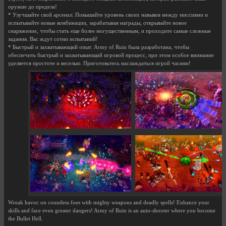
оружие до предела!
* Улучшайте свой арсенал. Повышайте уровень своих навыков между миссиями и
испытывайте новые комбинации, зарабатывая награды, открывайте новое
снаряжение, чтобы стать еще более могущественным, и проходите самые сложные
задания. Вас ждут сотни испытаний!
* Быстрый и захватывающий опыт. Army of Ruin была разработана, чтобы
обеспечить быстрый и захватывающий игровой процесс, при этом особое внимание
уделяется простоте и веселью. Приготовьтесь наслаждаться игрой часами!
Wreak havoc on countless foes with mighty weapons and deadly spells! Enhance your
skills and face even greater dangers! Army of Ruin is an auto-shooter where you become
the Bullet Hell.