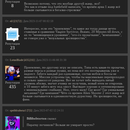
Репутация
Возможно потому, что это вообще другой жанр, лол?
8
Это как в отзыве под battlefield написать "со времён арма 1 жанр всё
больше скатывается в бегалки-стрелялки"
От:
eil [23|72]
| Дата 2023-11-07 00:02:59
Интересно, если это "приемлимо", то какое же тогда днище вечто
ставимые в сравнение Vaьpire Survivor, Bratato, 20 Minutes till down, с
их то "меняющимися уровнями", "ого-го прокачками", "компаниями",
не говоря уже о "визуальных зрелищностях".
Репутация
23
От:
LotusBlade [435|211]
| Дата 2023-11-06 08:31:30
Приемлимо, по-другому игру не описать. Типа есть какая-то прокачка,
разные персы и разные пушки, но пока всё это пооткрываешь уже и
надоест. Забеги каждый раз одинаковые, состав мобов и боссы не
меняются. Миссии устроены так, чтобы ты максимально перепроходил
и сильно зависел от рандома. Вот не хочет тебе выпадать пятый
Репутация
уровень абилки, значит ачивку не получишь, новый итем не откроешь
435
и 10 минут забега коту под хвост. Выглядит хорошо и оптимизировано
с минимальными спайками. Ноо, этого мало! Где кооп? Где уникальные
механики? Где кампания? Чёто со времен Alien Shooter 2 этот жанр всё
больше скатывается в однокнопочную дуристику. Ни зрелищности, ни
фана.
От:
speiblrabota1 [7|5]
| Дата 2023-07-02 12:24:51
Billibobtorton
сказал:
Пиратку починили? Больше не умирает просто?