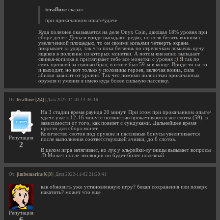
terafluxe
сказал:
при прокачанном опыте/удаче
Куда полезнее оказывается на деле Onyx Coin, дающая 18% уровня при
сборе денег. Деньги вроде выпадают редко, но если бегать воином с
увеличенной площадью, то он своими копьями четверть экрана
покрывает за удар, так что пока бегаешь по стрелочкам ломаешь кучу
ящиков в половине из которых монетки. А потом внезапно выпадает
свинья-копилка и притягивает тебе все монетки с уровня
Я так по
семь уровней за свинью брал, в итоге был 59-м в конце. Вроде то на то
и выходит, но вот только у половины героев, включая воина, сила
абилки зависит от уровня. Так что помимо полностью прокачанных
оружия и умения я имею куда более сильную пассивку.
От:
terafluxe [2|4]
| Дата 2022-11-03 14:46:16
На 3 стадии время раунда 20 минут. При этом при прокачанном опыте/
удаче уже к 12-16 минуте полностью прокачиваются все слоты (59), в
зависимости от того, как повезет с сундуками. Дальнейшее время
просто для сбора монет.
Количество слотов под оружие и пассивные бонусы увеличивается
Репутация
после выполнения соответствующей ачивки, до 6 слотов.
2
В целом игра затягивает, но лук у эльфийки-лучницы вызывает вопросы
:D Может после эволюции он будет более полезный
От:
jimbomarine [6|3]
| Дата 2022-11-02 21:20:41
как обновить уже установленную игру? бекап сохранения или поверх
накатить? может что еще
Репутация
6