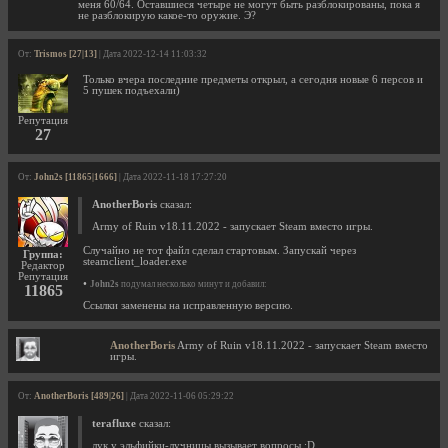
меня 60/64. Оставшиеся четыре не могут быть разблокированы, пока я
не разблокирую какое-то оружие. Э?
От:
Trismos [27|13]
| Дата 2022-12-14 11:03:32
Только вчера последние предметы открыл, а сегодня новые 6 персов и
5 пушек подъехали)
Репутация
27
От:
John2s [11865|1666]
| Дата 2022-11-18 17:27:20
AnotherBoris
сказал:
Army of Ruin v18.11.2022 - запускает Steam вместо игры.
Случайно не тот файл сделал стартовым. Запускай через
Группа:
steamclient_loader.exe
Редактор
Репутация
•
John2s
подумал несколько минут и добавил:
11865
Ссылки заменены на исправленную версию.
AnotherBoris
Army of Ruin v18.11.2022 - запускает Steam вместо
игры.
От:
AnotherBoris [489|26]
| Дата 2022-11-06 05:29:22
terafluxe
сказал:
лук у эльфийки-лучницы вызывает вопросы :D