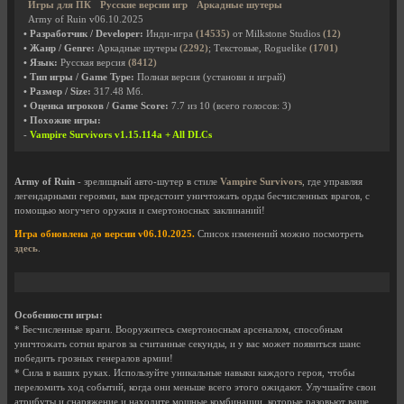
Игры для ПК
Русские версии игр
Аркадные шутеры
Army of Ruin v06.10.2025
• Разработчик / Developer:
Инди-игра
(14535)
от Milkstone Studios
(12)
• Жанр / Genre:
Аркадные шутеры
(2292)
; Текстовые, Roguelike
(1701)
• Язык:
Русская версия
(8412)
• Тип игры / Game Type:
Полная версия (установи и играй)
• Размер / Size:
317.48 Мб.
• Оценка игроков / Game Score:
7.7
из
10
(всего голосов:
3
)
• Похожие игры:
-
Vampire Survivors v1.15.114a + All DLCs
Army of Ruin
- зрелищный авто-шутер в стиле
Vampire Survivors
, где управляя
легендарными героями, вам предстоит уничтожать орды бесчисленных врагов, с
помощью могучего оружия и смертоносных заклинаний!
Игра обновлена до версии v06.10.2025.
Список изменений можно посмотреть
здесь
.
Особенности игры:
* Бесчисленные враги. Вооружитесь смертоносным арсеналом, способным
уничтожать сотни врагов за считанные секунды, и у вас может появиться шанс
победить грозных генералов армии!
* Сила в ваших руках. Используйте уникальные навыки каждого героя, чтобы
переломить ход событий, когда они меньше всего этого ожидают. Улучшайте свои
атрибуты и снаряжение и находите мощные комбинации, которые разовьют ваше