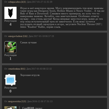
От:
schupacabra [4|3]
| Дата 2017-01-27 15:35:39
Играл в неё некоторое время. Могу рекоммендовать тем кому знакомы
такие игры как Dungeon Souls, Hotline Miami и Neuro Voider... А так же
Rsik of Rain и Downwell. Слишком много примеров, но хоть что-то
навернаяка знакомо. Качайте, она замечательная. Особенно отмечу
музыку - она очень крутая! Когда впервые запустил игру, залип до тех
Репутация
пор пока вступительный трек не закончился. Если кому хочется
4
послушать полный саундтрек к игоре, загуглите Nuclear Throne OST |
Jukio "Kuabee" Kallio, первя ссыль.
От:
omegavladom [1|6]
| Дата 2017-01-18 06:57:19
Самая лучшая
Репутация
1
От:
cenationkna [0|1]
| Дата 2017-01-03 08:32:32
Хорошая игруля.
Репутация
0
От:
megasosiska [3|3]
| Дата 2016-12-30 17:31:13
CoolB508
сказал: