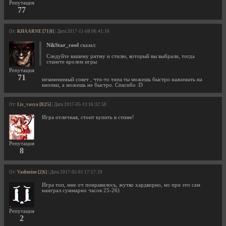
Репутация
77
От:
KHAARNE [71|8]
| Дата 2017-11-08 06:41:16
NikStar_cool
сказал:
Следуйте вашему ритму и стилю, который вы выбрали, тогда
станете кролем игры
Репутация
71
незаменимый совет , что-то типа ты можешь быстро нажимать на
кнопки, а можешь не быстро. Спасибо :D
От:
Lis_vasya [8|25]
| Дата 2017-05-13 16:32:58
Игра отличная, стоит купить в стиме!
Репутация
8
От:
Vadimine [2|6]
| Дата 2017-05-01 17:57:29
Игра топ, мне оч понравилось, жутко хардкорно, но при это сам
наиграл суммарно часов 25-26)
Репутация
2