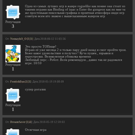
Одна из самых лутших игр в жанре roguelike как помне она стоит из
такими играми как Binding of isaaс и Enter the gungeon как по мне та
же простенькая пиксельная графика и приятная атмосфера инди игр
советую всем кто знаком с вышесказанным жанром игр
Репутация
3
От:
NeznaykO_O [1|3]
| Дата 2018-06-12 11:03:56
Это просто ТОПище!
Играю её уже месяца 2 и только пару дней назад я смог пройти трон.
Боже какое удовольствие я получил ! Куча пушек , взрывов и
перестрелки. Великолепная убивалка времени
Любимый перс - Робот. Всем рекомендую , давно так не радовался
игре. 10/10
Репутация
1
От:
FontishDan [1|3]
| Дата 2018-05-19 19:08:09
супер рогалик
Репутация
1
От:
DreamSaver [1|4]
| Дата 2018-05-19 12:59:03
Отличная игра