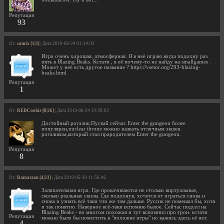
Репутация
93
От:
samix [1|3]
| Дата 2019-08-24 01:14:03
Игра очень хорошая, атмосферная. Я в неё играю когда подохну раз
пять в Blazing Beaks. Кстати , я её почему-то не найду на smallgames .
Может у неё есть другое название ? https://vsetor.org/293-blazing-
beaks.html
Репутация
1
От:
REDCookie [8|26]
| Дата 2019-06-24 19:39:02
Достойный рогалик.Пускай сейчас Enter the gungeon более
популярен,nuclear throne можно назвать отличным экшен
рогаликом,который стал прародителем Enter the gungeon.
Репутация
8
От:
Ramazzan [4|23]
| Дата 2019-05-30 11:56:46
Залипательная игра. Где прокачиваются не столько виртуальные,
сколько реальные скилы. Где подохнув, хочется от играться снова и
снова и узнать всё таки что же там дальше. Руссик не помешал бы, хотя
и так понятно. Наверное всё-таки вспомню былое. Сейчас подсел на
Blazing Beaks - во многом похожая и тут вспомнил про трон. кстати
Репутация
можно было бы поместить в "похожие игры" но кажись здесь её нет.
4