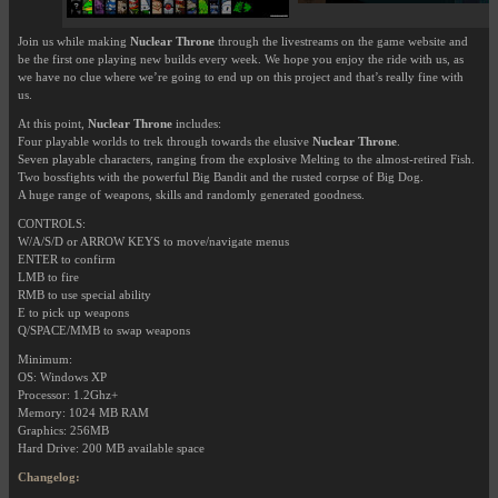
Join us while making
Nuclear Throne
through the livestreams on the game website and
be the first one playing new builds every week. We hope you enjoy the ride with us, as
we have no clue where we’re going to end up on this project and that’s really fine with
us.
At this point,
Nuclear Throne
includes:
Four playable worlds to trek through towards the elusive
Nuclear Throne
.
Seven playable characters, ranging from the explosive Melting to the almost-retired Fish.
Two bossfights with the powerful Big Bandit and the rusted corpse of Big Dog.
A huge range of weapons, skills and randomly generated goodness.
CONTROLS:
W/A/S/D or ARROW KEYS to move/navigate menus
ENTER to confirm
LMB to fire
RMB to use special ability
E to pick up weapons
Q/SPACE/MMB to swap weapons
Minimum:
OS: Windows XP
Processor: 1.2Ghz+
Memory: 1024 MB RAM
Graphics: 256MB
Hard Drive: 200 MB available space
Changelog: