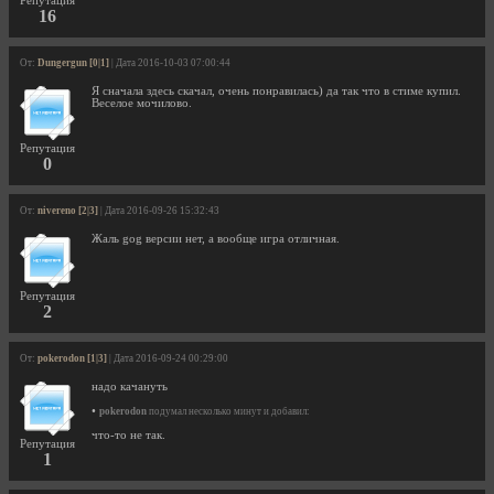
Репутация
16
От:
Dungergun [0|1]
| Дата 2016-10-03 07:00:44
Я сначала здесь скачал, очень понравилась) да так что в стиме купил.
Веселое мочилово.
Репутация
0
От:
nivereno [2|3]
| Дата 2016-09-26 15:32:43
Жаль gog версии нет, а вообще игра отличная.
Репутация
2
От:
pokerodon [1|3]
| Дата 2016-09-24 00:29:00
надо качануть
•
pokerodon
подумал несколько минут и добавил:
что-то не так.
Репутация
1