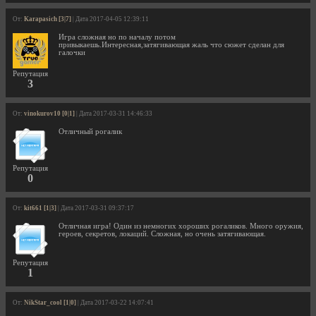
От:
Karapasich [3|7]
| Дата 2017-04-05 12:39:11
Игра сложная но по началу потом
привыкаешь.Интересная,затягивающая жаль что сюжет сделан для
галочки
Репутация
3
От:
vinokurov10 [0|1]
| Дата 2017-03-31 14:46:33
Отличный рогалик
Репутация
0
От:
kit661 [1|3]
| Дата 2017-03-31 09:37:17
Отличная игра! Один из немногих хороших рогаликов. Много оружия,
героев, секретов, локаций. Сложная, но очень затягивающая.
Репутация
1
От:
NikStar_cool [1|0]
| Дата 2017-03-22 14:07:41