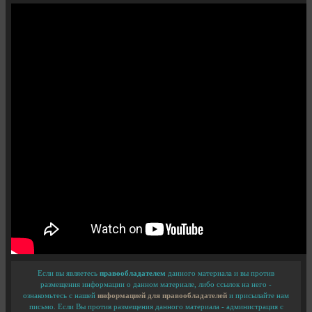
Если вы являетесь
правообладателем
данного материала и вы против
размещения информации о данном материале, либо ссылок на него -
ознакомьтесь с нашей
информацией для правообладателей
и присылайте нам
письмо. Если Вы против размещения данного материала - администрация с