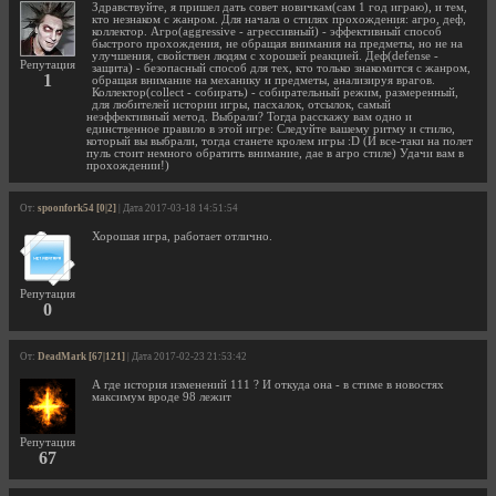
Здравствуйте, я пришел дать совет новичкам(сам 1 год играю), и тем,
кто незнаком с жанром. Для начала о стилях прохождения: агро, деф,
коллектор. Агро(aggressive - агрессивный) - эффективный способ
быстрого прохождения, не обращая внимания на предметы, но не на
улучшения, свойствен людям с хорошей реакцией. Деф(defense -
Репутация
защита) - безопасный способ для тех, кто только знакомится с жанром,
1
обращая внимание на механику и предметы, анализируя врагов.
Коллектор(collect - собирать) - собирательный режим, размеренный,
для любителей истории игры, пасхалок, отсылок, самый
неэффективный метод. Выбрали? Тогда расскажу вам одно и
единственное правило в этой игре: Следуйте вашему ритму и стилю,
который вы выбрали, тогда станете кролем игры :D (И все-таки на полет
пуль стоит немного обратить внимание, дае в агро стиле) Удачи вам в
прохождении!)
От:
spoonfork54 [0|2]
| Дата 2017-03-18 14:51:54
Хорошая игра, работает отлично.
Репутация
0
От:
DeadMark [67|121]
| Дата 2017-02-23 21:53:42
А где история изменений 111 ? И откуда она - в стиме в новостях
максимум вроде 98 лежит
Репутация
67