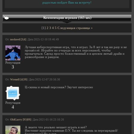
радостью пойдет Вам на встречу!
Комментарии игроков (165 шт.)
[1]
2
3
4
5
Следующая страница »
От:
noskoed [3|4]
| Дата 2025-12-10 19:46:49
Лучшая киберспортивная игра, что я играл. За 8 лет я так ни разу и не
прошёл её. Играйте по очереди за всех персонажей, чтобы
прокачаться. Саунд просто божественный и в цеплом лютый драйв и
разнообразие и рандом.
Репутация
3
От:
Wrenell [4|39]
| Дата 2025-12-07 20:56:30
Ц-скины и новый персонаж? Звучит интересно
Репутация
4
От:
OldGarry [93|89]
| Дата 2021-01-16 23:10:20
А знаете что реально мешает играть в неё?
Инстинкт нажатия клавиши E/У. Ты же следишь за перезарядкой/
боезапасом? Ну и вот...