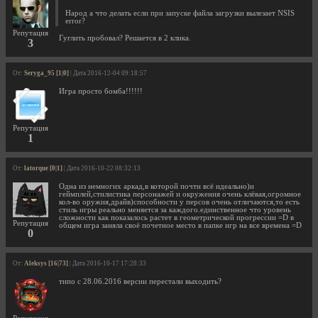
Народ а что делать если при запуске файла загрузки вылезает NSIS
error?
Репутация
Гуглить пробовал? Решается в 2 клика.
3
От:
Seryga_95 [1|0]
| Дата 2016-12-04 09:18:57
Игра просто бомба!!!!!!
Репутация
1
От:
latorque [0|1]
| Дата 2016-10-22 08:32:13
Одна из немногих аркад,в которой почти всё идеально)и
геймплей,стилистика персонажей и окружения очень клёвая,огромное
кол-во оружия,драйв)способности у персов очень отличаются,то есть
стиль игры реально меняется за каждого.единственное что уровень
сложности как показалось растет в геометрической прогрессии =D в
Репутация
общем игра заняла своё почетное место в папке игр на все времена =D
0
От:
Aleksys [16|73]
| Дата 2016-10-17 17:28:33
типо с 28.06.2016 версии перестали выходить?