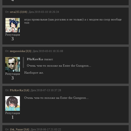
От:
seva235 [3|10]
| Дата 2019-03-10 18:26:34
игра прикольная (как рогалик и не только) а с модом на coop вообще
топ
Репутация
3
От:
megasosiska [3|3]
| Дата 2019-03-01 18:35:08
PArKovKa
сказал:
Очень чем-то похоже на Enter the Gungeon...
Наоборот же.
Репутация
3
От:
PArKovKa [1|4]
| Дата 2018-07-13 10:37:28
Очень чем-то похоже на Enter the Gungeon...
Репутация
1
От:
Zek_Nazar [3|4]
| Дата 2018-06-17 21:03:22