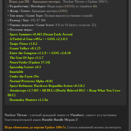
Игры для ПК
Аркадные шутеры
Nuclear Throne v.Update 100r7s
• Разработчик / Developer:
Инди-игра
(14535)
от vlambeer
(6)
• Жанр / Genre:
Аркадные шутеры
(2292)
• Тип игры / Game Type:
Полная версия (установи и играй)
• Размер / Size:
192.47 Мб.
• Оценка игроков / Game Score:
9.8
из
10
(всего голосов:
22
)
• Похожие игры:
-
Space Jammers v0.465 [Steam Early Access]
-
A Fistful of Gun v495a / + GOG v2.2.0.3
-
Tango Fiesta v1.0.2
-
Gaunt Valkyr v0.1.25
-
Enter the Gungeon v2.1.9 / + GOG v2.0.10
-
The Gun Of Ages v5.1.7
-
NeuroVoider [Update 57.14]
-
Spaceship Looter v0.3
-
Insatiable
-
Under the Farm 19w
-
Normal Protector Alpha v0.01
-
Space Robinson: Hardcore Roguelike Action v0.3.8.2
-
Atomicrops v1.7.0f3 + All DLCs [Deerly Beloved DLC + Reap What You Crow
DLC]
-
Doomsday Hunters v1.1.0a
Nuclear Throne
- улетный аркадный экшен от
Vlambeer
, одного из участников
благотворительной акции
Humble Bundle Mojam 2
!
Игра обновлена до версии Update 100r7s.
Список изменений можно посмотреть