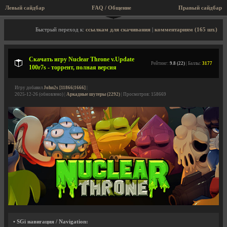
Левый сайдбар
FAQ / Общение
Пра
Описание игры, торрент, скриншоты, видео
Быстрый переход к:
ссылкам для скачивания
|
комментариям (165 шт.)
Скачать игру Nuclear Throne v.Update
Рейтинг:
9.8 (22)
| Баллы:
3177
100r7s - торрент, полная версия
Игру добавил
John2s [11866|1666]
|
2025-12-26 (обновлено) |
Аркадные шутеры (2292)
| Просмотров: 158669
• SGi навигация / Navigation: