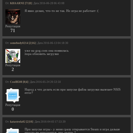
От:
KHAARNE [71|8]
| Дата 2016-06-28 06:43:08
Я явно делаю, что-то не так. Но игра не работает :(
Репутация
71
От:
somebody0214 [2|16]
| Дата 2016-06-13 04:18:30
уже на gog.com она появилась
пора обновить загрузки
Репутация
2
От:
CoolB508 [0|4]
| Дата 2016-05-24 20:53:50
Народ а что делать если при запуске файла загрузки вылезает NSIS
error?
Репутация
0
От:
katastrofa02 [2|10]
| Дата 2016-04-03 17:53:39
При запуске игры - у меня сразу открывается Steam и игра дальше
просто не запускается, что делать ?