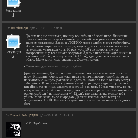
Репутация
1
От:
Temmien [2|4]
| Дата 2018-05-16 21:59:50
До сих пор не понимаю, почему все забыли об этой игре. Внимание:
очень сложная игра для начинающих людей, которые не знакомы с
жанром рогаликом. Здесь за ЛЮБУЮ твою ошибку могут тебя убить.
И это самое хорошее в этой игре, ведь в других рогаликах как айзек,
ты можешь удариться хоть 10 раз, хоть 50 раз умереть, но ты
Репутация
воскреснешь и у тебя много здоровья. Здесь в игре лишь одна жизнь и
2
в основном 8 хп ( при мутации +4 12 хп), где одна тычка может тебя
убить. Мало хила, мало снарядов. Должен кажды
•
Temmien
подумал несколько секунд и добавил:
[quote=Temmien]До сих пор не понимаю, почему все забыли об этой
игре. Внимание: очень сложная игра для начинающих людей, которые
не знакомы с жанром рогаликом. Здесь за ЛЮБУЮ твою ошибку могут
тебя убить. И это самое хорошее в этой игре, ведь в других рогаликах
как айзек, ты можешь удариться хоть 10 раз, хоть 50 раз умереть, но ты
воскреснешь и у тебя много здоровья. Здесь в игре лишь одна жизнь и в
основном 8 хп ( при мутации +4 12 хп), где одна тычка может тебя
убить. Мало хила, мало снарядов. Должен каждый свой выстрел
обдумывать. 10/10. Никаких подмечаний для игры, не нашел ни одного
бага
От:
Dawn_i_Debil [77|556]
| Дата 2018-05-12 15:41:18
Y.V. Одобряет.