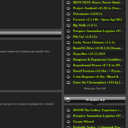
IRON NEST: Heavy Turret Simulator v1.0a
Project Zomboid v42.20.2a [Steam Early Access]
Ostranauts v1.0.0.7a
Factorio v2.1.14b + Space Age DLC
Big Walk v1.4.7a
Prospice: Anomalous Logistics v97 [Playtest]
Pile Up! v1.0.12a
Lucky Tower Ultimate v1.1.1a
BeamNG Drive v0.39.2.1b [Steam Early Access]
ичным экшен рогаликом,который стал
HyperBox v25.12.2025
Dungeons & Degenerate Gamblers v2.0.2a
Roguebound Pirates v0.7.0.1a [Playtest]
Dwarf Fortress v53.16a / + Русская Версия v50.12a
Crisis Response v0.10a / Blood & Bullet
Enter the Chronosphere v141.6g [Steam Early Access]
Показать Топ-100
10 новых игр
аки прошел ее полностью(вместес новой
DOOM The Gallery Experience v1.4.2
Prospice: Anomalous Logistics v97 [Playtest]
Escape Wizard
Probably Stolen - Cyberpunk Pawnshop Simulator v048c [Playtest]