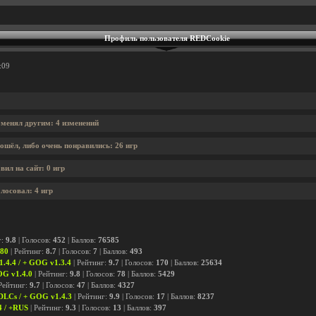
Профиль пользователя REDCookie
:09
менял другим: 4 изменений
ошёл, либо очень понравились: 26 игр
ил на сайт: 0 игр
лосовал: 4 игр
г:
9.8
| Голосов:
452
| Баллов:
76585
380
| Рейтинг:
8.7
| Голосов:
7
| Баллов:
493
1.4.4 / + GOG v1.3.4
| Рейтинг:
9.7
| Голосов:
170
| Баллов:
25634
OG v1.4.0
| Рейтинг:
9.8
| Голосов:
78
| Баллов:
5429
Рейтинг:
9.7
| Голосов:
47
| Баллов:
4327
 DLCs / + GOG v1.4.3
| Рейтинг:
9.9
| Голосов:
17
| Баллов:
8237
4 / +RUS
| Рейтинг:
9.3
| Голосов:
13
| Баллов:
397