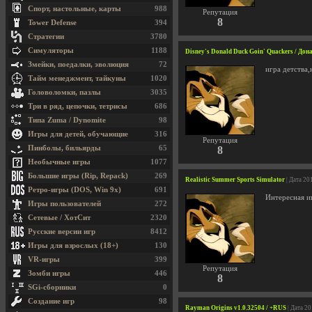
Спорт, настольные, карты
988
Репутация
8
Tower Defense
394
Стратегии
3780
Симуляторы
1188
Disney's Donald Duck Goin' Quackers / Дон
Змейки, поедалки, эволюция
72
игра детства
Тайм менеджмент, тайкуны
1020
Головоломки, пазлы
3035
Три в ряд, цепочки, тетрисы
686
Типа Zuma / Dynomite
98
Игры для детей, обучающие
316
Репутация
Пинболы, бильярды
65
8
Необычные игры
1077
Большие игры (Rip, Repack)
269
Realistic Summer Sports Simulator
| Дата 20
Ретро-игры (DOS, Win 9x)
691
Интересная и
Игры пользователей
272
Сетевые / ХотСит
2320
Русские версии игр
8412
Игры для взрослых (18+)
130
VR-игры
399
Репутация
Зомби игры
446
8
SGi-сборники
0
Создание игр
98
Rayman Origins v1.0.32504 / +RUS
| Дата 2