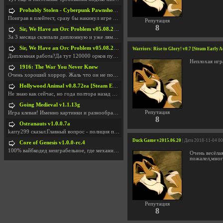
Probably Stolen - Cyberpunk Pawnshop Simulator v048c [Playtest]
Поиграв в плейтест, сразу бы накинул игре наивысши
Репутация
8
Sir, We Have an Orc Problem v05.08.2026
За 3 месяца склепали дипломную и уже лям двести ба
Sir, We Have an Orc Problem v05.08.2026
Warriors: Rise to Glory! v0.7 [Steam Early A
Дипломная работа?Да тут 120000 орков путь выбирают
Неплохая игр
1916: The War You Never Knew
Очень хороший хоррор. Жаль что он не получил должн
Hollywood Animal v0.8.72ea [Steam Early Access]
Не знаю как сейчас, но года полтора назад игра был
Going Medieval v1.1.13g
Репутация
Игра клевая! Именно картинки и разнообразия в стро
8
Ostranauts v1.0.0.7a
karry299 сказал:Главный вопрос - полиция по-прежне
Duck Game v2015.06.20
| Дата 2018-11-04 0
Core of Genesis v1.0.0-rc.4
100% вайбкодед неиграбельное, где механики знает т
Очень весёлая
пожалел,мног
Репутация
8