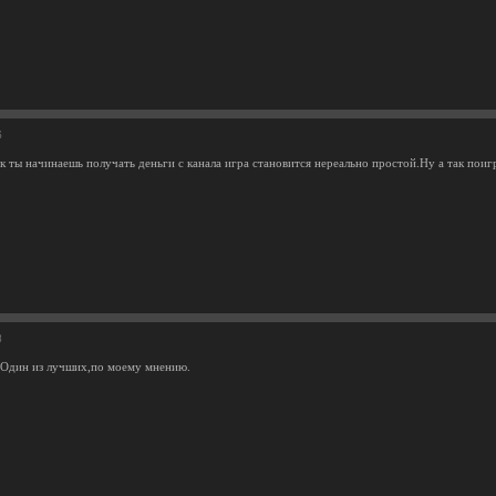
6
к ты начинаешь получать деньги с канала игра становится нереально простой.Ну а так пои
8
Один из лучших,по моему мнению.