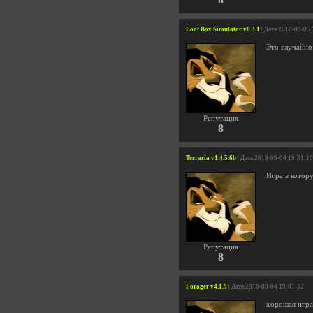
Loot Box Simulator v0.3.1
| Дата 2018-09-05
Это случайно
Репутация
8
Terraria v1.4.5.6b
| Дата 2018-09-04 19:31:10
Игра в котор
Репутация
8
Forager v4.1.9
| Дата 2018-09-04 19:01:32
хорошая игра