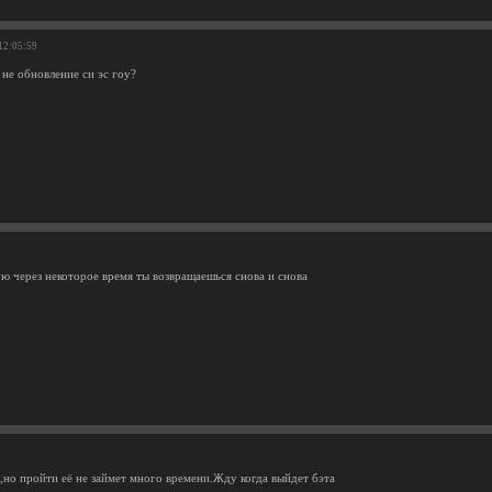
 12:05:59
 не обновление си эс гоу?
ую через некоторое время ты возвращаешься снова и снова
,но пройти её не займет много времени.Жду когда выйдет бэта