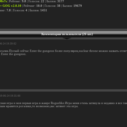
00r7s
| Рейтинг:
9.8
| Голосов:
22
| Баллов:
3177
/ + GOG v2.0.10
| Рейтинг:
10.0
| Голосов:
38
| Баллов:
19679
тинг:
7.8
| Голосов:
4
| Баллов:
1451
Комментарии пользователя (26 шт.)
06-24 19:39:02
галик.Пускай сейчас Enter the gungeon более популярен,nuclear throne можно назвать отл
 Enter the gungeon.
019-06-24 19:35:00
ная игра и моя первая игра в жанре Roguelike.Игра меня очень затянула и недавно я все т
вам нравятся рогалики,то возможно,вас затянет эта игра.