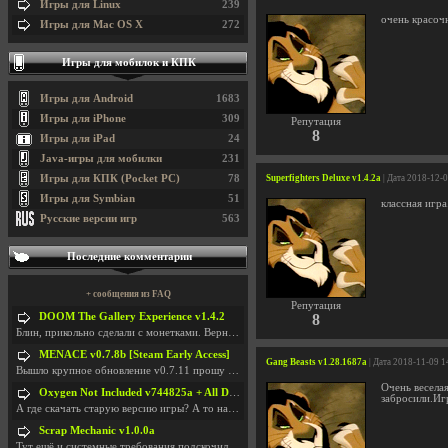
Игры для Linux
239
очень красоч
Игры для Mac OS X
272
Игры для мобилок и КПК
Игры для Android
1683
Игры для iPhone
309
Репутация
8
Игры для iPad
24
Java-игры для мобилки
231
Игры для КПК (Pocket PC)
78
Superfighters Deluxe v1.4.2a
| Дата 2018-12-
Игры для Symbian
51
классная игр
Русские версии игр
563
Последние комментарии
+ сообщения из FAQ
Репутация
DOOM The Gallery Experience v1.4.2
8
Блин, прикольно сделали с монетками. Вернулся в св
MENACE v0.7.8b [Steam Early Access]
Gang Beasts v1.28.1687a
| Дата 2018-11-09 1
Вышло крупное обновление v0.7.11 прошу обновить
Очень веселая
Oxygen Not Included v744825a + All DLC
забросили.Игр
А где скачать старую версию игры? А то на новой но
Scrap Mechanic v1.0.0a
Тут ещё и системные требования подскочили. Если не