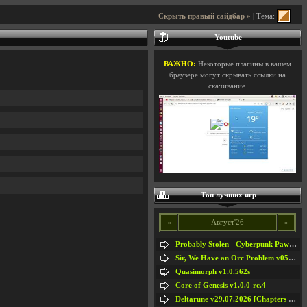
Скрыть правый сайдбар »
| Тема:
Youtube
ВАЖНО:
Некоторые плагины в вашем
браузере могут скрывать ссылки на
скачивание.
Топ лучших игр
«
Август'26
»
Probably Stolen - Cyberpunk Pawnshop Simulator v048c [Playtest]
Sir, We Have an Orc Problem v05.08.2026
Quasimorph v1.0.562s
Core of Genesis v1.0.0-rc.4
Deltarune v29.07.2026 [Chapters 1-5] / + RUS [Chapters 1-5]