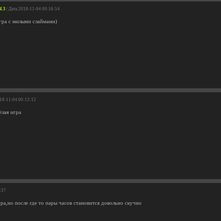
4.3
| Дата 2018-11-04 00:16:54
гра с милыми слаймами)
018-11-04 00:13:12
ёлая игра
:37
ра,но после где то пары часов становится довольно скучно