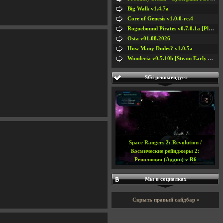
Big Walk v1.4.7a
Core of Genesis v1.0.0-rc.4
Roguebound Pirates v0.7.0.1a [Playtest]
Osta v01.08.2026
How Many Dudes? v1.0.5a
Wonderia v0.5.10b [Steam Early Access]
SGi рекомендует
Space Rangers 2: Revolution /
Космические рейнджеры 2:
Революция (Аддон) v R6
Мы в социалках
Скрыть правый сайдбар »