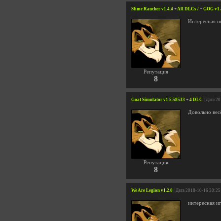
Slime Rancher v1.4.4 + All DLCs / + GOG v1.
Интересная и
Репутация
8
Goat Simulator v1.5.58533 + 4 DLC
| Дата 2
Довольно вес
Репутация
8
We Are Legion v1.2.0
| Дата 2018-10-16 20:25
интересная иг