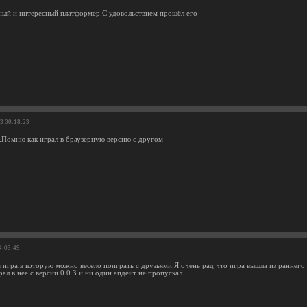
ный и интересный платформер.С удовольствием прошёл его
03 00:18:23
а.Помню как играл в браузерную версию с другом
4:03:49
 игра,в которую можно весело поиграть с друзьями.Я очень рад что игра вышла из раннего 
ал в неё с версии 0.0.3 и ни один апдейт не пропускал.