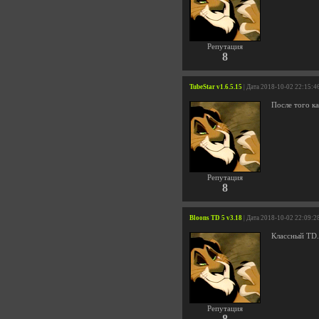
Репутация
8
TubeStar v1.6.5.15
| Дата 2018-10-02 22:15:4
После того ка
Репутация
8
Bloons TD 5 v3.18
| Дата 2018-10-02 22:09:2
Классный TD.
Репутация
8