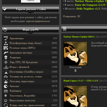
•
8
место:
Nuclear Throne v.Update 1
•
9
место:
Enter the Gungeon v2.1.9 
•
10
место:
Hello Neighbor v1.3
| Рей
Скрыть рекламу с сайта
Отправить ЛС
Чтоб скрыть всю рекламу с сайта, для начала
необходимо
зарегистрироваться
.
Игры для PC
Nuclear Throne v.Update 100r7s
| Дата 2019-
Арканоиды
155
Достойный ро
Платформеры (вид сбоку)
3991
прародителем
Ролевые игры (RPG)
3505
Аркадные шутеры
2292
Хорроры
1885
Тир, FPS, 3D-бродилки
4015
Игры с физикой
1308
Репутация
8
Песочницы (Sandbox-игры)
1404
Техника на колесах, гонки
1223
Rogue Legacy v1.4.1 / + GOG v1.4.0
| Дата 2
Леталки, скроллеры
1029
Аркады
3070
Очень интерес
игрой+).Если 
Файтинги
625
Текстовые, Roguelike
1701
Визуальные новеллы
215
Я ищу, квесты, приключения
6441