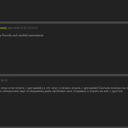
ccess]
| Дата 2018-11-05 22:54:32
а.Swords and sandals напомнила
0:20:10
 игра если играть с друзьями(а в эту игру и нужно играть с друзьями).Сначала поиграл на 
о интересных карт из воркшопа,даже пробовал свои создавать и играть на них с другом.