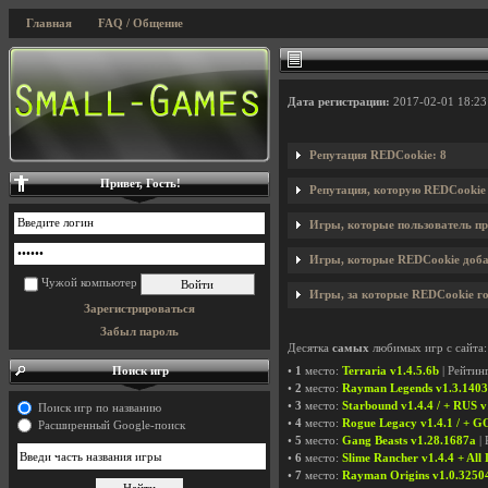
Главная
FAQ / Общение
Дата регистрации:
2017-02-01 18:23
Репутация REDCookie: 8
Привет, Гость!
Репутация, которую REDCookie 
Игры, которые пользователь пр
Игры, которые REDCookie добав
Чужой компьютер
Игры, за которые REDCookie го
Зарегистрироваться
Забыл пароль
Десятка
самых
любимых игр с сайта:
Поиск игр
•
1
место:
Terraria v1.4.5.6b
| Рейтин
•
2
место:
Rayman Legends v1.3.140
•
3
место:
Starbound v1.4.4 / + RUS v
Поиск игр по названию
•
4
место:
Rogue Legacy v1.4.1 / + G
Расширенный Google-поиск
•
5
место:
Gang Beasts v1.28.1687a
| 
•
6
место:
Slime Rancher v1.4.4 + All
•
7
место:
Rayman Origins v1.0.3250