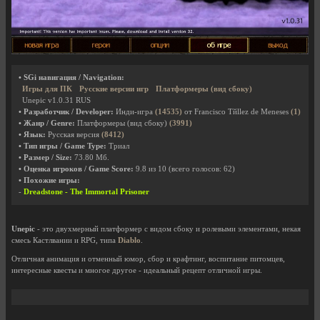
• SGi навигация / Navigation:
Игры для ПК
Русские версии игр
Платформеры (вид сбоку)
Unepic v1.0.31 RUS
• Разработчик / Developer:
Инди-игра
(14535)
от Francisco Tйllez de Meneses
(1)
• Жанр / Genre:
Платформеры (вид сбоку)
(3991)
• Язык:
Русская версия
(8412)
• Тип игры / Game Type:
Триал
• Размер / Size:
73.80 Мб.
• Оценка игроков / Game Score:
9.8
из
10
(всего голосов:
62
)
• Похожие игры:
-
Dreadstone - The Immortal Prisoner
Unepic
- это двухмерный платформер с видом сбоку и ролевыми элементами, некая
смесь Кастлвании и RPG, типа
Diablo
.
Отличная анимация и отменный юмор, сбор и крафтинг, воспитание питомцев,
интересные квесты и многое другое - идеальный рецепт отличной игры.