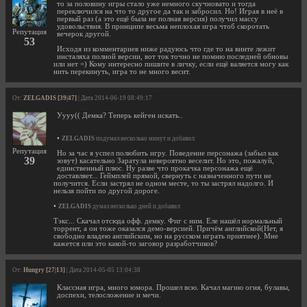
то за половину игры стало уже немного скучновато и тогда
переключился на что то другое да так и забросил. Но! Играя в неё в
первый раз (а это ещё была не полная версия) получил массу
удовольствия. В принципе весьма неплохая игра чтоб скоротать
Репутация
вечерок другой.
53
Исходя из комментариев ниже радуюсь что где то на винте лежит
инсталяха полной версии, вот ток точно не помню последней обновы
или нет =) Кому интересно пишите в личку, если ещё валяется могу как
нить перекинуть, игра то не много весит.
От:
ZELGADIS [39|47]
| Дата 2014-06-19 08:49:17
Уууу(( Демка? Теперь кейген искать..
•
ZELGADIS
подумал несколько минут и добавил:
Репутация
Но за час я успел полюбить игру. Поведение персонажа (забыл как
39
зовут) касательно Заратула невероятно веселит. Но это, пожалуй,
единственный плюс. Ну разве что прокачка персонажа ещё
доставляет... Геймплей прямой, свернуть с назначенного пути не
получится. Если застрял не одном месте, то ты застрял надолго. И
нельзя пойти по другой дороге.
•
ZELGADIS
думал несколько дней и добавил:
Тэкс... Скачал отсюда офф. демку. Фиг с ним. Еле нашёл нормальный
торрент, а он тоже оказался демо-версией. Причём английской(Нет, я
свободно владею английским, но на русском играть приятнее). Мне
кажется или это какой-то заговор разработчиков?
От:
Hungry [27|13]
| Дата 2014-05-05 13:04:38
Классная игра, много юмора. Прошел всю. Качал магию огня, булавы,
доспехи, телосложение и мечи.