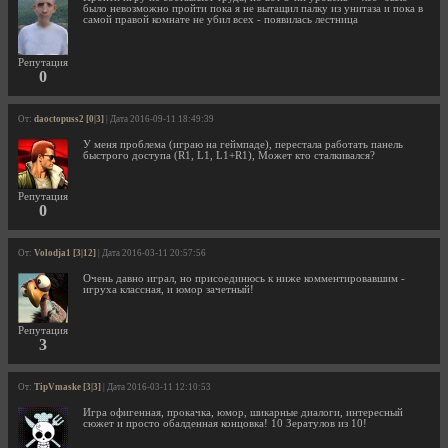
было невозможно пройти пока я не вытащил палку из унитаза и пока в
самой правой комнате не убил всех - появилась лестница
Репутация
0
От:
daoctopuss2 [0|3]
| Дата 2016-09-11 18:49:39
У меня проблема (играю на геймпаде), перестала работать панель
быстрого доступа (R1, L1, L1+R1), Может кто сталкивался?
Репутация
0
От:
Volodja1 [3|12]
| Дата 2016-03-11 20:57:56
Очень давно играл, но присоединюсь к ниже комментировавшим -
игруха классная, и юмор зачетный!
Репутация
3
От:
TipVmaske [3|3]
| Дата 2016-03-11 12:10:53
Игра офигенная, прокачка, юмор, шикарные диалоги, интересный
сюжет и просто обалденная концовка! 10 Зератулов из 10!