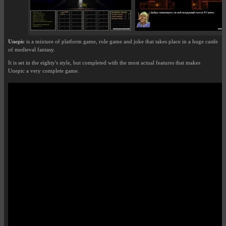
Unepic
is a mixture of platform game, role game and joke that takes place in a huge castle
of medieval fantasy.
It is set in the eighty's style, but completed with the most actual features that makes
Unepic a very complete game.