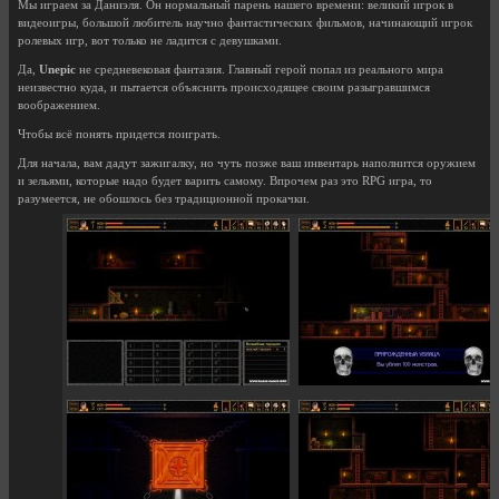
Мы играем за Даниэля. Он нормальный парень нашего времени: великий игрок в
видеоигры, большой любитель научно фантастических фильмов, начинающий игрок
ролевых игр, вот только не ладится с девушками.
Да,
Unepic
не средневековая фантазия. Главный герой попал из реального мира
неизвестно куда, и пытается объяснить происходящее своим разыгравшимся
воображением.
Чтобы всё понять придется поиграть.
Для начала, вам дадут зажигалку, но чуть позже ваш инвентарь наполнится оружием
и зельями, которые надо будет варить самому. Впрочем раз это RPG игра, то
разумеется, не обошлось без традиционной прокачки.