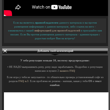
Если вы являетесь
правообладателем
данного материала и вы против
размещения информации о данном материале, либо ссылок на него -
ознакомьтесь с нашей
информацией для правообладателей
и присылайте нам
письмо. Если Вы против размещения данного материала - администрация с
радостью пойдет Вам на встречу!
Добавить свой комментарий
У тебя репутация меньше
10
, поэтому предупреждение:
• НЕ НАДО выпрашивать репу, репу надо зарабатывать. Подробно о репутации
написано в пункте 2
нашего FAQ
Если игра у тебя не запускается - то обязательно проверь установленный софт из
раздела
FAQ п.3
. Если проблема не решена - напиши, какая у тебя
OS
и
текст
ошибки
.