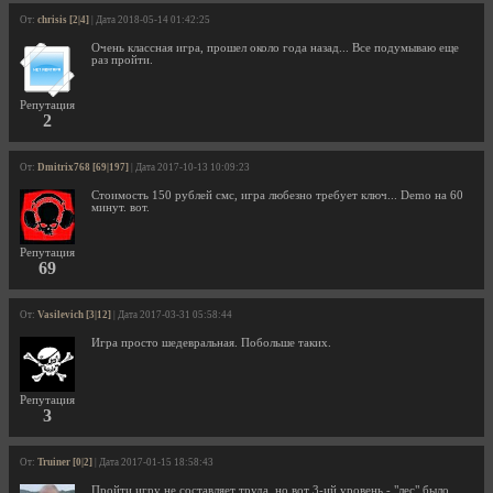
От:
chrisis [2|4]
| Дата 2018-05-14 01:42:25
Очень классная игра, прошел около года назад... Все подумываю еще
раз пройти.
Репутация
2
От:
Dmitrix768 [69|197]
| Дата 2017-10-13 10:09:23
Стоимость 150 рублей смс, игра любезно требует ключ... Demo на 60
минут. вот.
Репутация
69
От:
Vasilevich [3|12]
| Дата 2017-03-31 05:58:44
Игра просто шедевральная. Побольше таких.
Репутация
3
От:
Truiner [0|2]
| Дата 2017-01-15 18:58:43
Пройти игру не составляет труда, но вот 3-ий уровень - "лес" было