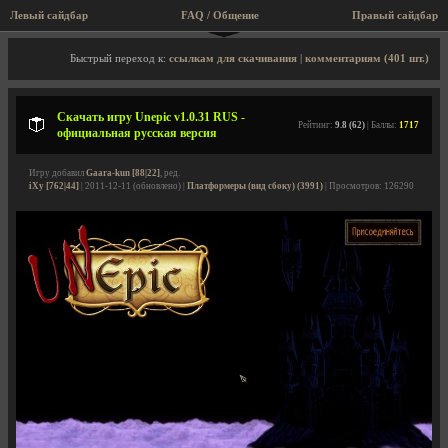
Левый сайдбар
FAQ / Общение
Пра
Описание игры, скриншоты, видео
Быстрый переход к:
ссылкам для скачивания
|
комментариям (401 шт.)
Скачать игру Unepic v1.0.31 RUS -
Рейтинг:
9.8 (62)
| Баллы:
1717
официальная русская версия
Игру добавил
Gaara-kun [88|22]
, ред.
iXy [762|44]
| 2011-12-11 (обновлено) |
Платформеры (вид сбоку) (3991)
| Просмотров: 126290