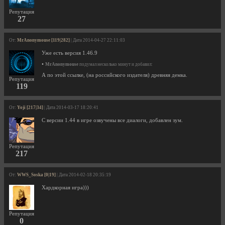
Репутация
27
От:
MrAnonymouse [119|282]
| Дата 2014-04-27 22:11:03
Уже есть версия 1.46.9
•
MrAnonymouse
подумал несколько минут и добавил:
А по этой ссылке, (на российского издателя) древняя демка.
Репутация
119
От:
Yoji [217|34]
| Дата 2014-03-17 18:20:41
С версии 1.44 в игре озвучены все диалоги, добавлен зум.
Репутация
217
От:
WWS_Soska [0|19]
| Дата 2014-02-18 20:35:19
Хардкорная игра)))
Репутация
0