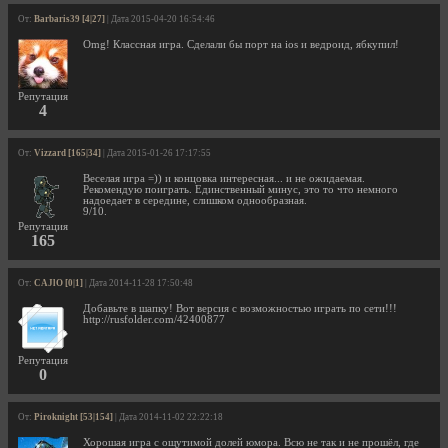
От:
Barbaris39 [4|27]
| Дата 2015-04-20 16:54:46
Omg! Классная игра. Сделали бы порт на ios и ведроид, ябкупил!
Репутация
4
От:
Vizzard [165|34]
| Дата 2015-01-26 17:17:55
Веселая игра =)) и концовка интересная... и не ожидаемая.
Рекомендую поиграть. Единственный минус, это то что немного
надоедает в середине, слишком однообразная.
9/10.
Репутация
165
От:
CAJlO [0|1]
| Дата 2014-11-28 17:50:48
Добавьте в шапку! Вот версия с возможностью играть по сети!!!
http://rusfolder.com/42400877
Репутация
0
От:
Piroknight [53|154]
| Дата 2014-11-02 22:22:18
Хорошая игра с ощутимой долей юмора. Всю не так и не прошёл, где