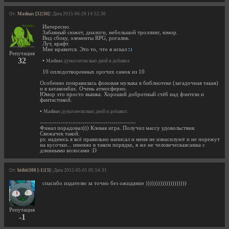
От:
Madnas [32|30]
| Дата 2015-06-20 14:52:30
Интересно.
Забавный сюжет, диалоги, небольшой троллинг, юмор.
Вид сбоку, элементы RPG, рогалик.
Лут, крафт.
Мне нравится. Это то, что я искал
Репутация
32
•
Madnas
думал несколько дней и добавил:
10 оплодотворенных орочих самок из 10
Особенно понравилась фоновая музыка в библиотеке (загадочная такая)
и в катакомбах. Очень атмосферно.
Юмор это просто вышка. Хороший добротный стёб над фэнтези и
фантастикой.
•
Madnas
думал несколько дней и добавил:
-----------------------------------------------
Финал порадовал))) Клевая игра. Получил массу удовольствия.
Свежачек такой.
ps: надеюсь я всё правильно написал и меня не изнасилуют и не порежут
на кусочки... именно в таком порядке, я же не человеческаясамка с
длинными волосами :D
От:
bitbit308 [-1|13]
| Дата 2015-05-01 05:54:31
спасибо издателю за точно без ожидание ))))))))))))))))))))
Репутация
-1