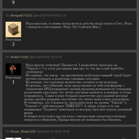
9
От:
RorigamUS [2|5]
| Дата 2019-10-05 09:21:16
Игра классная, я словно погрузился в детство когда играл в Сего. Игра
с юмором и пасхалками. Игру Эту Советую Вам )
Репутация
2
От:
DrakeVI [1|0]
| Дата 2019-09-07 19:22:45
Игра просто отличная! Прошел её 3 раза(сейчас прохожу на
"Тяжело++") и хочу рассказать вам про то что вас в ней ждёт(без
спойлеров)
Во-первых, это юмор - на протяжении всей игры главный герой будет
Репутация
шутить попадать в различные смешные ситуации.
1
Во-вторых, это огромное количество отсылок к гик культуре.
В-третьих, это геймплей, игра представляет из себя платформер с
элементами RPG(повышение уровня,прокачка,возможность отыгрыша
различными классами) что лично для меня оказалось в новинку и очень
понравилось. Также в игре большое количество доп.заданий которые
можно пройти разными способами что лично меня очень порадовало.
В-четвёртых, это Сложность, проходить игру на уровне "Тяжело" и
"Тяжело++" действительно ТЯЖЕЛО!!! А также в игре есть так
называемые "Подвиги" некоторые из которых бросают игроку реальный
вызов.
В общем получилась крутая игра с интересным сюжетом,отличным
юмором и геймплеем, Правда версию не помешало-бы обновить.
От:
Doctor_Moom [2|9]
| Дата 2019-02-28 03:10:30