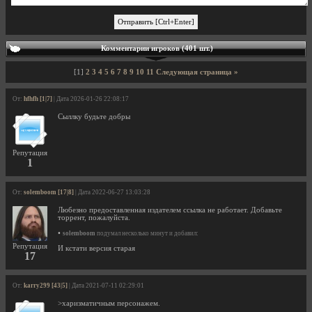
Комментарии игроков (401 шт.)
[1]
2
3
4
5
6
7
8
9
10
11
Следующая страница »
От:
hfhfh [1|7]
| Дата 2026-01-26 22:08:17
Сыллку будьте добры
Репутация
1
От:
solemboom [17|8]
| Дата 2022-06-27 13:03:28
Любезно предоставленная издателем ссылка не работает. Добавьте
торрент, пожалуйста.
•
solemboom
подумал несколько минут и добавил:
Репутация
И кстати версия старая
17
От:
karry299 [43|5]
| Дата 2021-07-11 02:29:01
>харизматичным персонажем.