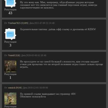
Ну это кому-как. Мне, например, обдолбанные укурки которые
сношают всё что шевелится (ака главный персонаж игры), никогда
харизматичными не казались.
Репутация
43
От:
VinSent7025 [3|189]
| Дата 2021-07-09 22:24:48
Ахренительная тактика: даёшь офф ссылку и дропаешь её KEKW
Репутация
3
От:
Ventell [1|6]
| Дата 2020-03-06 01:50:40
Не проходите ее на самой большой сложности, вам столько надают
очков для прокачки что во второй половине игры станет сильно проще
играть.
Репутация
1
От:
omnick [9|10]
| Дата 2019-12-01 18:09:00
По прямой ссылке выкидывает на страницу 404
Обновите пожалуйста
Репутация