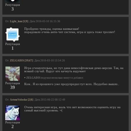
Репутация
3
От:
Light_kun [1|9]
| Дата 2016-03-10 16:15:36
Пройдено трижды, оценка наивысшая!
порадовало очень анти-чит система, игра и здесь тоже троллит!
Репутация
1
От:
ZELGADIS [39|47]
| Дата 2016-03-10 13:54:26
Игра очешуительна, но тут дана невософтовская демо-версия. Так, на
всякий случай. Вдруг кто качнуть вздумает
•
ZELGADIS
подумал несколько минут и добавил:
Репутация
Кхм.. Я из прошлого уже предупредил тут всех. Неудобно вышло..
39
От:
ArtemVolosko [2|8]
| Дата 2015-06-22 08:12:49
Очень интересная игра, жаль что нет возможности оценить игру на
самый высокий уровень. =(
Репутация
2