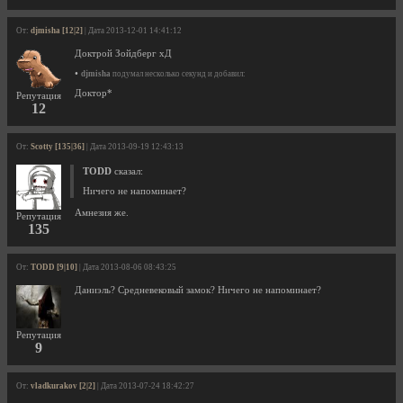
От:
djmisha [12|2]
| Дата 2013-12-01 14:41:12
Доктрой Зойдберг хД
•
djmisha
подумал несколько секунд и добавил:
Доктор*
Репутация
12
От:
Scotty [135|36]
| Дата 2013-09-19 12:43:13
TODD
сказал:
Ничего не напоминает?
Амнезия же.
Репутация
135
От:
TODD [9|10]
| Дата 2013-08-06 08:43:25
Даниэль? Средневековый замок? Ничего не напоминает?
Репутация
9
От:
vladkurakov [2|2]
| Дата 2013-07-24 18:42:27