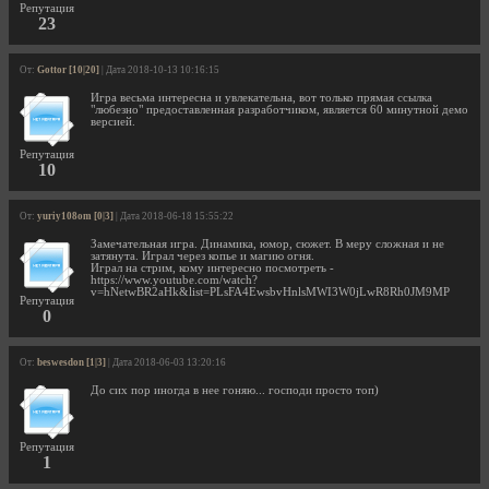
Репутация
23
От:
Gottor [10|20]
| Дата 2018-10-13 10:16:15
Игра весьма интересна и увлекательна, вот только прямая ссылка
"любезно" предоставленная разработчиком, является 60 минутной демо
версией.
Репутация
10
От:
yuriy108om [0|3]
| Дата 2018-06-18 15:55:22
Замечательная игра. Динамика, юмор, сюжет. В меру сложная и не
затянута. Играл через копье и магию огня.
Играл на стрим, кому интересно посмотреть -
https://www.youtube.com/watch?
v=hNetwBR2aHk&list=PLsFA4EwsbvHnlsMWI3W0jLwR8Rh0JM9MP
Репутация
0
От:
beswesdon [1|3]
| Дата 2018-06-03 13:20:16
До сих пор иногда в нее гоняю... господи просто топ)
Репутация
1