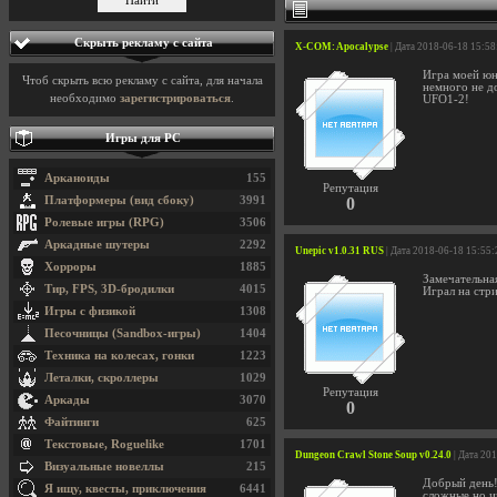
Скрыть рекламу с сайта
X-COM: Apocalypse
| Дата 2018-06-18 15:58
Игра моей юн
Чтоб скрыть всю рекламу с сайта, для начала
немного не д
необходимо
зарегистрироваться
.
UFO1-2!
Игры для PC
Арканоиды
155
Репутация
Платформеры (вид сбоку)
3991
0
Ролевые игры (RPG)
3506
Аркадные шутеры
2292
Unepic v1.0.31 RUS
| Дата 2018-06-18 15:55:
Хорроры
1885
Замечательная
Тир, FPS, 3D-бродилки
4015
Играл на стр
Игры с физикой
1308
Песочницы (Sandbox-игры)
1404
Техника на колесах, гонки
1223
Леталки, скроллеры
1029
Репутация
Аркады
3070
0
Файтинги
625
Текстовые, Roguelike
1701
Dungeon Crawl Stone Soup v0.24.0
| Дата 20
Визуальные новеллы
215
Добрый день!
Я ищу, квесты, приключения
6441
сложные но иг