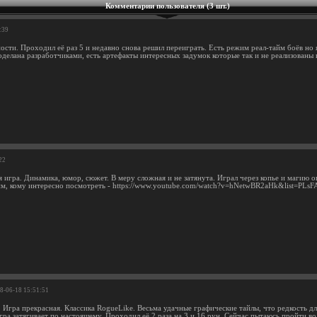
Комментарии пользователя (3 шт.)
:39
ости. Проходил её раз 5 и недавно снова решил переиграть. Есть режим реал-тайм боёв но 
оделана разработчиками, есть артефакты интересных задумок которые так и не реализованы
22
 игра. Динамика, юмор, сюжет. В меру сложная и не затянута. Играл через копье и магию о
им, кому интересно посмотреть - https://www.youtube.com/watch?v=hNetwBR2aHk&list
18-06-18 15:51:51
 Игра прекрасная. Классика RogueLike. Весьма удачные графические тайлы, что редкость д
ра затягивает по настоящему. Проходил её 2 раза на 3 и 16 рун. Сейчас пытаюсь пройти во