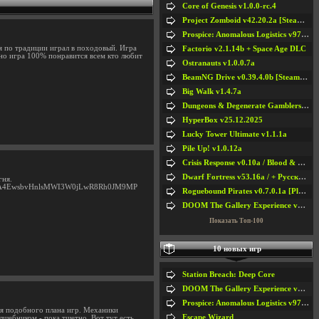
Core of Genesis v1.0.0-rc.4
Project Zomboid v42.20.2a [Steam Early Access]
Prospice: Anomalous Logistics v97 [Playtest]
я по традиции играл в походовый. Игра
Factorio v2.1.14b + Space Age DLC
 но игра 100% понравится всем кто любит
Ostranauts v1.0.0.7a
BeamNG Drive v0.39.4.0b [Steam Early Access]
Big Walk v1.4.7a
Dungeons & Degenerate Gamblers v2.0.2a
HyperBox v25.12.2025
Lucky Tower Ultimate v1.1.1a
Pile Up! v1.0.12a
Crisis Response v0.10a / Blood & Bullet
Dwarf Fortress v53.16a / + Русская Версия v50.12a
гня.
=PLsFA4EwsbvHnlsMWI3W0jLwR8Rh0JM9MP
Roguebound Pirates v0.7.0.1a [Playtest]
DOOM The Gallery Experience v1.4.2
Показать Топ-100
10 новых игр
Station Breach: Deep Core
DOOM The Gallery Experience v1.4.2
Prospice: Anomalous Logistics v97 [Playtest]
ля подобного плана игр. Механики
Escape Wizard
лшебником - пока тщетно. Вот тут есть