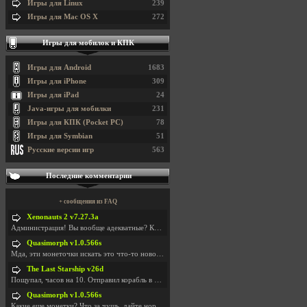
Игры для Linux
239
Игры для Mac OS X
272
Игры для мобилок и КПК
Игры для Android
1683
Игры для iPhone
309
Игры для iPad
24
Java-игры для мобилки
231
Игры для КПК (Pocket PC)
78
Игры для Symbian
51
Русские версии игр
563
Последние комментарии
+ сообщения из FAQ
Xenonauts 2 v7.27.3a
Администрация! Вы вообще адекватные? Какие монетки
Quasimorph v1.0.566s
Мда, эти монеточки искать это что-то новое в сфере
The Last Starship v26d
Пощупал, часов на 10. Отправил корабль в другую Га
Quasimorph v1.0.566s
Какие еще монетки? Что за чущь, дайте нормально ск