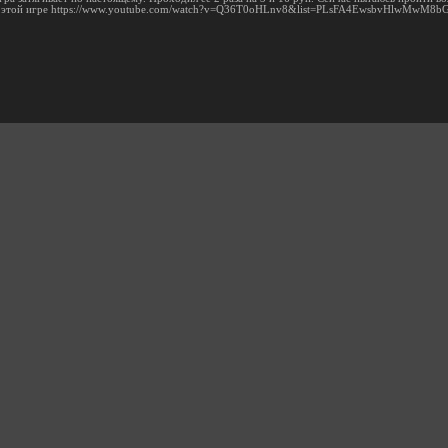
о этой игре https://www.youtube.com/watch?v=Q36T0oHLnv8&list=PLsFA4EwsbvHlwMwM8