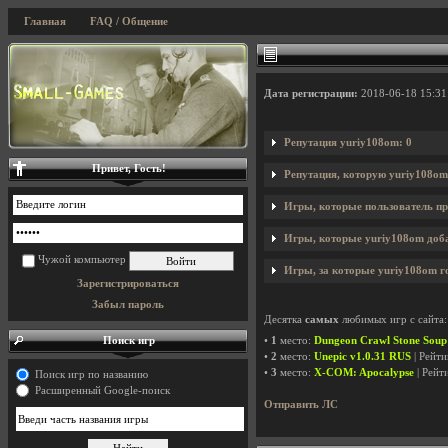
Главная
FAQ / Общение
Дата регистрации:
2018-06-18 15:31
Репутация yuriy108om: 0
Привет, Гость!
Репутация, которую yuriy108om
Игры, которые пользователь пр
Игры, которые yuriy108om доба
Чужой компьютер
Игры, за которые yuriy108om г
Зарегистрироваться
Забыл пароль
Десятка
самых
любимых игр с сайта:
Поиск игр
•
1
место:
Dungeon Crawl Stone Soup
•
2
место:
Unepic v1.0.31 RUS
| Рейт
•
3
место:
X-COM: Apocalypse
| Рейт
Поиск игр по названию
Расширенный Google-поиск
Отправить ЛС