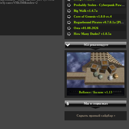
bGxSj-cazccVHh3M&index=2
Probably Stolen - Cyberpunk Pawnshop Simulator v048c [Playtest]
Big Walk v1.4.7a
Core of Genesis v1.0.0-rc.4
Roguebound Pirates v0.7.0.1a [Playtest]
Osta v01.08.2026
How Many Dudes? v1.0.5a
SGi рекомендует
Ballance / Баланс v1.13
Мы в социалках
Скрыть правый сайдбар »