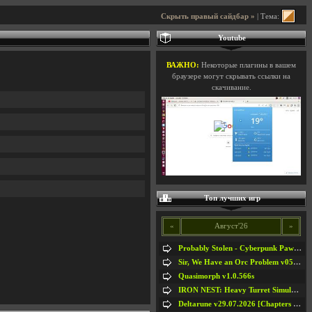
Скрыть правый сайдбар »
| Тема:
Youtube
ВАЖНО:
Некоторые плагины в вашем
браузере могут скрывать ссылки на
скачивание.
Топ лучших игр
«
Август'26
»
Probably Stolen - Cyberpunk Pawnshop Simulator v048c [Playtest]
Sir, We Have an Orc Problem v05.08.2026
Quasimorph v1.0.566s
IRON NEST: Heavy Turret Simulator v1.0a
Deltarune v29.07.2026 [Chapters 1-5] / + RUS [Chapters 1-5]