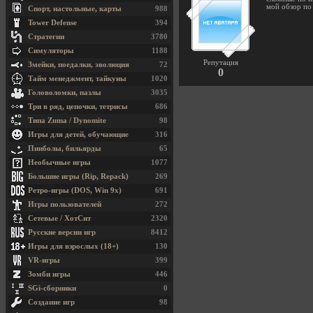
мой обзор п
Спорт, настольные, карты
988
Tower Defense
394
Стратегии
3780
Симуляторы
1188
Репутация
Змейки, поедалки, эволюция
72
0
Тайм менеджмент, тайкуны
1020
Головоломки, пазлы
3035
Три в ряд, цепочки, тетрисы
686
Типа Zuma / Dynomite
98
Игры для детей, обучающие
316
Пинболы, бильярды
65
Необычные игры
1077
Большие игры (Rip, Repack)
269
Ретро-игры (DOS, Win 9x)
691
Игры пользователей
272
Сетевые / ХотСит
2320
Русские версии игр
8412
Игры для взрослых (18+)
130
VR-игры
399
Зомби игры
446
SGi-сборники
0
Создание игр
98