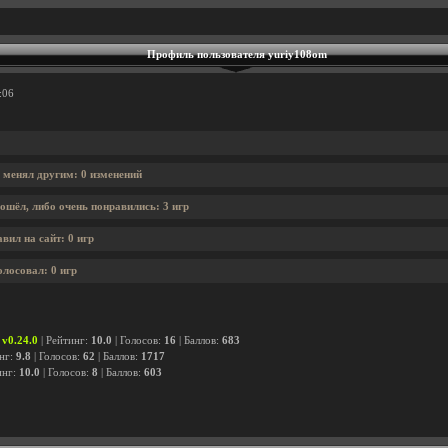
Профиль пользователя yuriy108om
:06
 менял другим: 0 изменений
ошёл, либо очень понравились: 3 игр
вил на сайт: 0 игр
олосовал: 0 игр
 v0.24.0
| Рейтинг:
10.0
| Голосов:
16
| Баллов:
683
инг:
9.8
| Голосов:
62
| Баллов:
1717
инг:
10.0
| Голосов:
8
| Баллов:
603