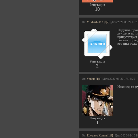
Репутация
10
От:
Mikhail2012 [2|7]
| Дата 2020-09-24 00:
Игрушка прос
лучшего пони
присутствует
Весьма порад
эротика тоже 
Репутация
2
От:
Venlus [1|4]
| Дата 2020-09-20 17:13:22
Наконец-то р
Репутация
1
От:
EdogawaKonan [1|0]
| Дата 2020-02-10 1