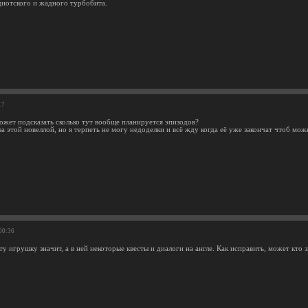
идиотского и жадного турбобита.
17
ожет подсказать сколько тут вообще планируется эпизодов?
а этой новеллой, но я терпеть не могу недоделки и всё жду когда её уже закончат чтоб мож
00:36
эту игрушку значит, а в ней некоторые квесты и диалоги на англе. Как исправить, может кто 