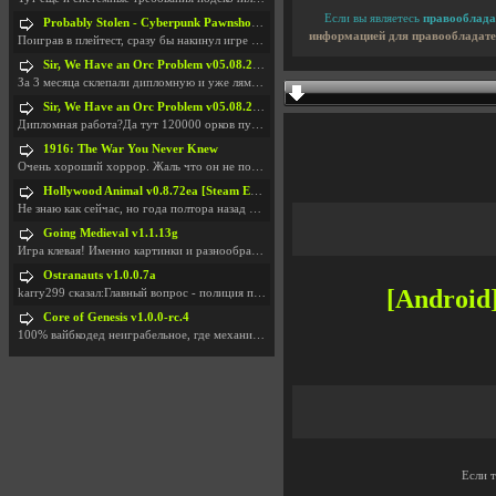
Если вы являетесь
правооблада
Probably Stolen - Cyberpunk Pawnshop Simulator v048c [Playtest]
информацией для правообладате
Поиграв в плейтест, сразу бы накинул игре наивысши
Sir, We Have an Orc Problem v05.08.2026
За 3 месяца склепали дипломную и уже лям двести ба
Sir, We Have an Orc Problem v05.08.2026
Дипломная работа?Да тут 120000 орков путь выбирают
1916: The War You Never Knew
Очень хороший хоррор. Жаль что он не получил должн
Hollywood Animal v0.8.72ea [Steam Early Access]
Не знаю как сейчас, но года полтора назад игра был
Going Medieval v1.1.13g
Игра клевая! Именно картинки и разнообразия в стро
Ostranauts v1.0.0.7a
[Android]
karry299 сказал:Главный вопрос - полиция по-прежне
Core of Genesis v1.0.0-rc.4
100% вайбкодед неиграбельное, где механики знает т
Если 