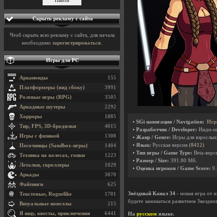
Скрыть рекламу с сайта
Чтоб скрыть всю рекламу с сайта, для начала
необходимо
зарегистрироваться
.
Игры для PC
Арканоиды
155
Платформеры (вид сбоку)
3991
Ролевые игры (RPG)
3505
Аркадные шутеры
2292
Хорроры
1885
• SGi навигация / Navigation:
Игр
Тир, FPS, 3D-бродилки
4015
• Разработчик / Developer:
Инди-и
Игры с физикой
1308
• Жанр / Genre:
Игры для взрослых
• Язык:
Русская версия
(8412)
Песочницы (Sandbox-игры)
1404
• Тип игры / Game Type:
Beta-верси
Техника на колесах, гонки
1223
• Размер / Size:
391.80 Мб.
Леталки, скроллеры
1029
• Оценка игроков / Game Score:
9.
Аркады
3070
Файтинги
625
Звёздный Канал 34
- новая игра от 
Текстовые, Roguelike
1701
будете заниматься развитием Звездног
Визуальные новеллы
215
Я ищу, квесты, приключения
6441
На
русском
языке.