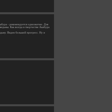
абура - рекомендуется однозначно. Для
едьмы. Как всегда в творчестве Акабура
едьму. Виден большой прогресс. Ну и