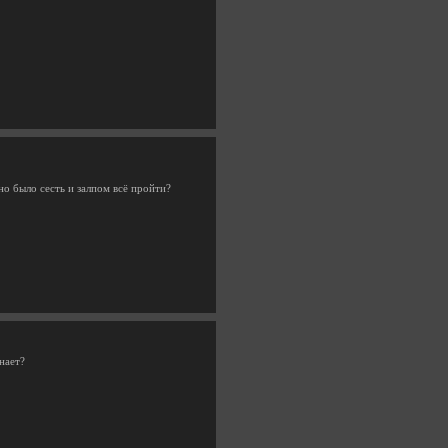
но было сесть и залпом всё пройти?
знает?