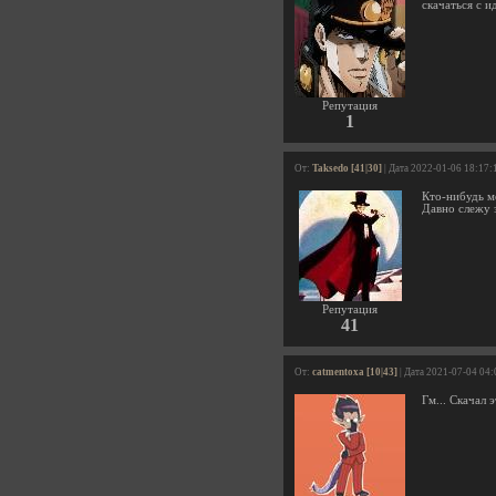
скачаться с 
Репутация
1
От:
Taksedo [41|30]
| Дата 2022-01-06 18:17:
Кто-нибудь м
Давно слежу з
Репутация
41
От:
catmentoxa [10|43]
| Дата 2021-07-04 04:
Гм... Скачал 