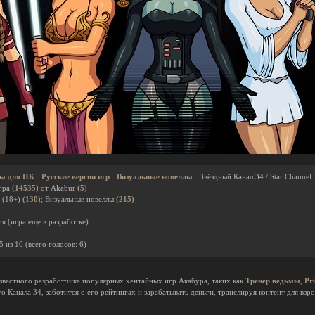
ы для ПК
Русские версии игр
Визуальные новеллы
Звёздный Канал 34 / Star Channel
гра
(14535)
от Akabur
(5)
 (18+)
(130)
; Визуальные новеллы
(215)
я (игра еще в разработке)
5
из
10
(всего голосов:
6
)
известного разработчика популярных хентайных игр Акабура, таких как
Тренер ведьмы
,
Pri
о Канала 34, заботится о его рейтингах и зарабатывать деньги, транслируя контент для взр