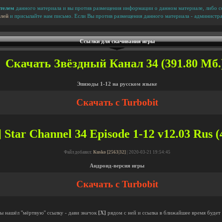
телем
данного материала и вы против размещения информации о данном материале, либо сс
лей
и присылайте нам письмо. Если Вы против размещения данного материала - администра
Ссылки для скачивания игры
Скачать Звёздный Канал 34 (391.80 Мб.
Эпизоды 1-12 на русском языке
Скачать с Turbobit
 Star Channel 34 Episode 1-12 v12.03 Rus (
Файл добавил:
Kusko [2563|32]
| 2020-03-21 19:54:45
Андроид-версия игры
Скачать с Turbobit
ты нашёл "мёртвую" ссылку - дави значок
[X]
рядом с ней и ссылка в ближайшее время будет 