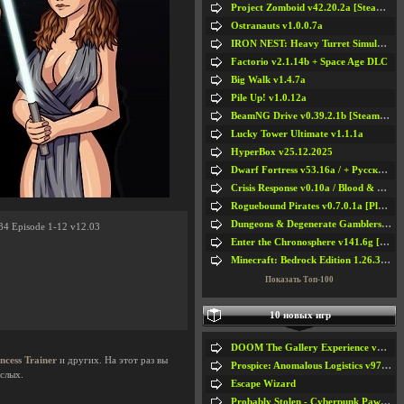
Project Zomboid v42.20.2a [Steam Early Access]
Ostranauts v1.0.0.7a
IRON NEST: Heavy Turret Simulator v1.0a
Factorio v2.1.14b + Space Age DLC
Big Walk v1.4.7a
Pile Up! v1.0.12a
BeamNG Drive v0.39.2.1b [Steam Early Access]
Lucky Tower Ultimate v1.1.1a
HyperBox v25.12.2025
Dwarf Fortress v53.16a / + Русская Версия v50.12a
Crisis Response v0.10a / Blood & Bullet
Roguebound Pirates v0.7.0.1a [Playtest]
Dungeons & Degenerate Gamblers v2.0.2a
 34 Episode 1-12 v12.03
Enter the Chronosphere v141.6g [Steam Early Access]
Minecraft: Bedrock Edition 1.26.33.1a / + TLauncher v2.89
Показать Топ-100
10 новых игр
DOOM The Gallery Experience v1.4.2
ncess Trainer
и других. На этот раз вы
Prospice: Anomalous Logistics v97 [Playtest]
ослых.
Escape Wizard
Probably Stolen - Cyberpunk Pawnshop Simulator v048c [Playtest]