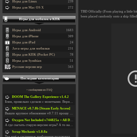
Игры для Linux
239
Игры для Mac OS X
272
TBD Officially (From playing a little bi
been placed randomly onto a ship filled
Игры для мобилок и КПК
Игры для Android
1683
Игры для iPhone
309
Игры для iPad
24
Java-игры для мобилки
231
Игры для КПК (Pocket PC)
78
Игры для Symbian
51
Русские версии игр
563
Последние комментарии
+ сообщения из FAQ
DOOM The Gallery Experience v1.4.2
Блин, прикольно сделали с монетками. Вернулся в св
MENACE v0.7.8b [Steam Early Access]
Вышло крупное обновление v0.7.11 прошу обновить
Oxygen Not Included v744825a + All DLC
А где скачать старую версию игры? А то на новой но
Scrap Mechanic v1.0.0a
Тут ещё и системные требования подскочили. Если не