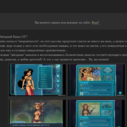
Вы можете скрыть всю рекламу на сайте.
Как?
Звёздный Канал 34"!
ть попал в "неприятности", на этот раз ему предстоит спасти не много ни мало, а целую г
ещё, ведь только у него есть необходимые навыки, и это вовсе не магия, а его невероятная
гало ему в стольких невероятных приключениях...
 новым "звёздным" каналом и воспользовавшись бесконечным запасом соответствующего мате
м, деньгам, и любви зрителей! А что у нас нравится зрителям... Ну, вы поняли!