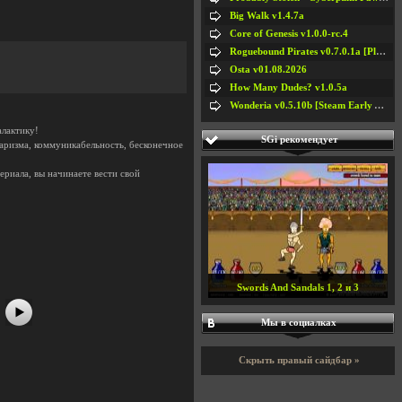
Big Walk v1.4.7a
Core of Genesis v1.0.0-rc.4
Roguebound Pirates v0.7.0.1a [Playtest]
Osta v01.08.2026
How Many Dudes? v1.0.5a
Wonderia v0.5.10b [Steam Early Access]
алактику!
SGi рекомендует
 харизма, коммуникабельность, бесконечное
риала, вы начинаете вести свой
#5
#6
#7
#8
Swords And Sandals 1, 2 и 3
Мы в социалках
Скрыть правый сайдбар »