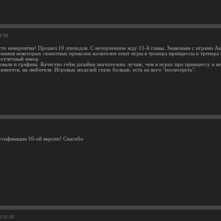
18:00
то невероятна! Прошел 10 эпизодов. С нетерпением жду 11-й главы. Знакомым с играми Ак
мания некоторых сюжетных приколов желателен опыт игры в тренера принцессы и тренера в
 отличный юмор.
овала и графика. Качество гейм дизайна значительно лучше, чем в играх про принцессу и в
имеется, на любителя. Игровых моделей стало больше, есть на кого "посмотреть".
усификация 10-ой версии! Спасибо
8:51:50