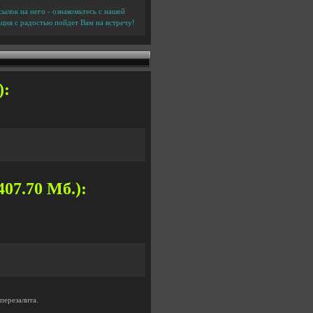
ылок на него - ознакомьтесь с нашей
ция с радостью пойдет Вам на встречу!
):
407.70 Мб.):
перезалита.