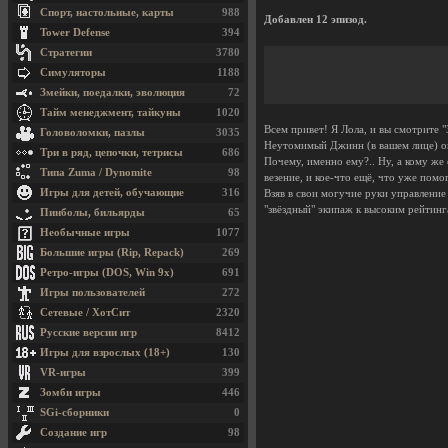
Спорт, настольные, карты
988
Добавлен 12 эпизод.
Tower Defense
394
Стратегии
3780
Симуляторы
1188
Змейки, поедалки, эволюция
72
Тайм менеджмент, тайкуны
1020
Всем привет! Я Лола, и вы смотрите "
Головоломки, пазлы
3035
Неутомимый Джинн (в вашем лице) опя
Три в ряд, цепочки, тетрисы
686
Почему, именно ему?.. Ну, а кому же 
Типа Zuma / Dynomite
98
везение, и кое-что ещё, что уже помо
Игры для детей, обучающие
316
Взяв в свои могучие руки управление
"звёздный" экипаж к высоким рейтинга
Пинболы, бильярды
65
Необычные игры
1077
Большие игры (Rip, Repack)
269
Ретро-игры (DOS, Win 9x)
691
Игры пользователей
272
Сетевые / ХотСит
2320
Русские версии игр
8412
Игры для взрослых (18+)
130
VR-игры
399
Зомби игры
446
SGi-сборники
0
Создание игр
98