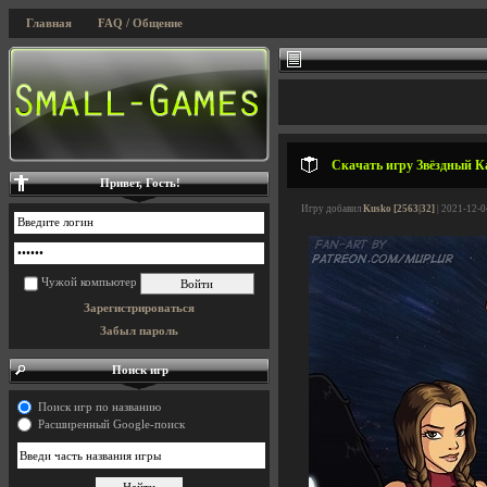
Главная
FAQ / Общение
Скачать игру Звёздный Кан
Привет, Гость!
Игру добавил
Kusko [2563|32]
| 2021-12-0
Чужой компьютер
Зарегистрироваться
Забыл пароль
Поиск игр
Поиск игр по названию
Расширенный Google-поиск