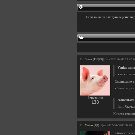
Если ты нашел
новую версию
иг
От:
Siteex [138|29]
| Дата 2022-04-06 09:42:4
Venlus
сказа
а за это вр
Специально т
•
Siteex
подумал 
Репутация
catmentoxa
138
Гм... Скача
Ничего сложног
От:
Venlus [1|4]
| Дата 2022-04-06 05:34:04
Объясните мне