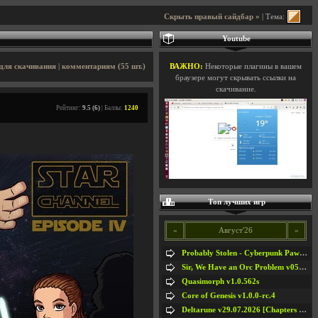
Скрыть правый сайдбар »
| Тема:
Youtube
для скачивания
|
комментариям (55 шт.)
ВАЖНО:
Некоторые плагины в вашем
браузере могут скрывать ссылки на
скачивание.
Рейтинг:
9.5 (6)
| Баллы:
1240
Топ лучших игр
«
Август'26
»
Probably Stolen - Cyberpunk Pawnshop Simulator v048c [Playtest]
Sir, We Have an Orc Problem v05.08.2026
Quasimorph v1.0.562s
Core of Genesis v1.0.0-rc.4
Deltarune v29.07.2026 [Chapters 1-5] / + RUS [Chapters 1-5]