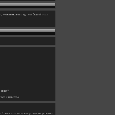
ч
,
левелпак
или
мод
- сообщи об этом
 знает?
раз и навсегда.
2 часа, а за это время у меня не успевает