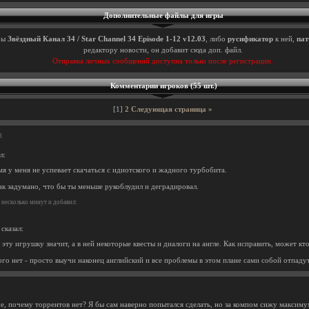
Дополнительные файлы для игры
ры
Звёздный Канал 34 / Star Channel 34 Episode 1-12 v12.03
, либо
русификатор
к ней,
пат
редактору новости, он добавит сюда доп. файл.
Отправка личных сообщений доступна только после регистрации.
Комментарии игроков (55 шт.)
[1]
2
Следующая страница »
8
л:
емя у меня не успевает скачаться с идиотского и жадного турбобита.
ак задумано, что бы ты меньше рукоблудил и деградировал.
несколько минут и добавил:
сказал:
л эту игрушку значит, а в ней некоторые квесты и диалоги на англе. Как исправить, может кто
о нет - просто выучи наконец английский и все проблемы в этом плане сами собой отпадут 
, почему торрентов нет? Я бы сам наверно попытался сделать, но за компом сижу максимум 